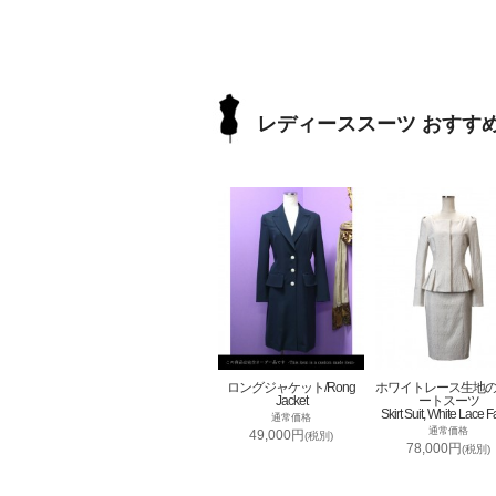
レディーススーツ おすす
ロングジャケット/Rong
ホワイトレース生地
Jacket
ートスーツ
Skirt Suit, White Lace F
通常価格
通常価格
49,000円
(税別)
78,000円
(税別)