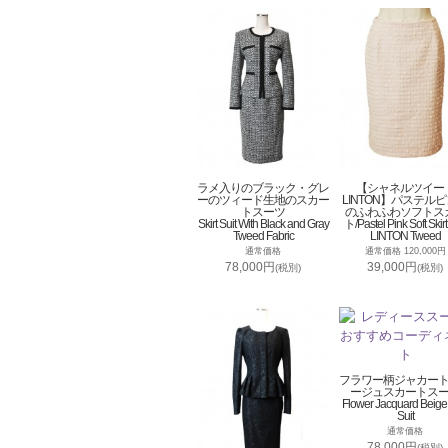
ラメ入りのブラック・グレ
【シャネルツイー
ーのツィード生地のスカー
LINTON】パステル
トスーツ
のふわふわソフトス
Skirt Suit With Black and Gray
ト/Pastel Pink Soft Skirt
Tweed Fabric
LINTON Tweed
通常価格
通常価格 120,000円
78,000円
39,000円
(税別)
(税別)
フラワー柄ジャカー
ージュスカートス
Flower Jacquard Beige 
Suit
通常価格
78,000円
(税別)