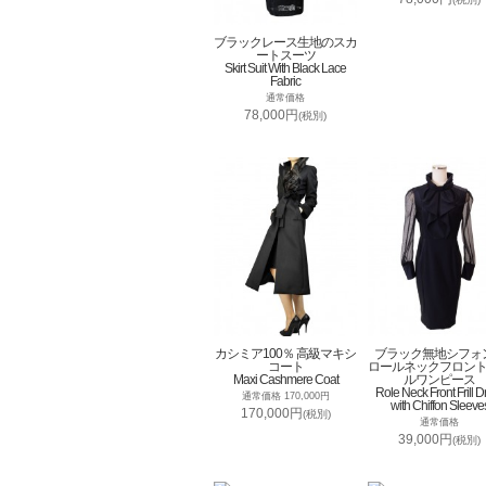
ブラックレース生地のスカ
ートスーツ
Skirt Suit With Black Lace
Fabric
通常価格
78,000円
(税別)
カシミア100％ 高級マキシ
ブラック無地シフォ
コート
ロールネックフロン
Maxi Cashmere Coat
ルワンピース
Role Neck Front Frill D
通常価格 170,000円
with Chiffon Sleeve
170,000円
(税別)
通常価格
39,000円
(税別)