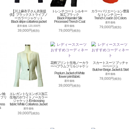
【川上麻衣子さん衣装提
トレンチコート シルキー
カラーバリエーション豊
供】ブラックストライプノ
加工ブラック
なトレンチコート
ーカラージャケット
Black Polyester Silk
Trench Coat in 10 Colors
Black stripe collarless jacket
Processed Trench Coat
通常価格
通常価格 120,000円
通常価格
79,000円
(税別)
39,000円
79,000円
(税別)
(税別)
花柄プリント生地ノーカラ
スカートスーツ ブッチャ
ーぺプラムフリルジャケッ
ーベージュ
ト
Butcher Beige Jacket & Skirt
Peplum Jacket of White
通常価格
flower print fabric
78,000円
(税別)
通常価格
39,000円
(税別)
ン袖
エレガントなエンボス加工
トフリ
生地のホワイトノーカラー
ジャケット/Embossing
ress
fabric White Collarless Jacket
s
通常価格
39,000円
(税別)