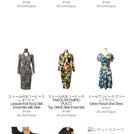
通常価格
通常価格
通常価格
39,000円
39,000円
39,000円
(税別)
(税別)
(税別)
ストール付きツーピース
ストール付きツーピース
ドールワンピース グリー
レオパード
PAROLARI EMIRIO
ンフラワー
Leopard Knit Top & Skirt
PUCCI
Green Floral A-line Dress
Ensemble with Stole
Top, Skirt & Stole Ensemble
通常価格
39,000円
通常価格
通常価格
(税別)
39,000円
39,000円
(税別)
(税別)