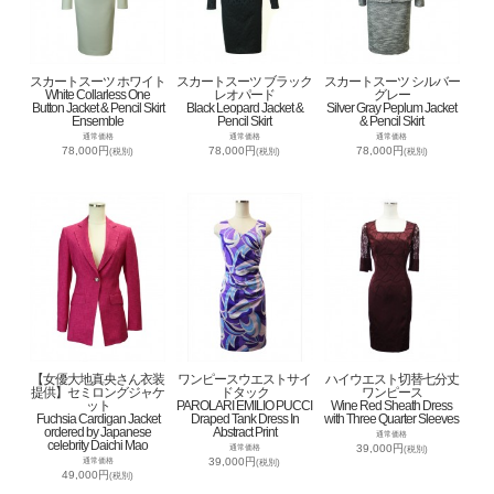
スカートスーツ ホワイト
スカートスーツ ブラック
スカートスーツ シルバー
White Collarless One
レオパード
グレー
Button Jacket & Pencil Skirt
Black Leopard Jacket &
Silver Gray Peplum Jacket
Ensemble
Pencil Skirt
& Pencil Skirt
通常価格
通常価格
通常価格
78,000円
78,000円
78,000円
(税別)
(税別)
(税別)
【女優大地真央さん衣装
ワンピースウエストサイ
ハイウエスト切替七分丈
提供】セミロングジャケ
ドタック
ワンピース
ット
PAROLARI EMILIO PUCCI
Wine Red Sheath Dress
Fuchsia Cardigan Jacket
Draped Tank Dress In
with Three Quarter Sleeves
ordered by Japanese
Abstract Print
通常価格
celebrity Daichi Mao
39,000円
通常価格
(税別)
39,000円
通常価格
(税別)
49,000円
(税別)