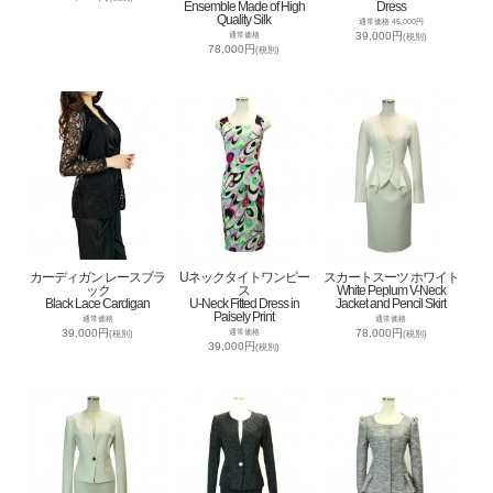
Ensemble Made of High
Dress
Quality Silk
通常価格 45,000円
39,000円
通常価格
(税別)
78,000円
(税別)
カーディガン レースブラ
Uネックタイトワンピー
スカートスーツ ホワイト
ック
ス
White Peplum V-Neck
Black Lace Cardigan
U-Neck Fitted Dress in
Jacket and Pencil Skirt
Paisely Print
通常価格
通常価格
39,000円
78,000円
通常価格
(税別)
(税別)
39,000円
(税別)