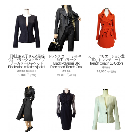
【川上麻衣子さん衣装提
トレンチコート シルキー
カラーバリエーション豊
供】ブラックストライプ
加工ブラック
富なトレンチコート
ノーカラージャケット
Black Polyester Silk
Trench Coat in 10 Colors
Black stripe collarless jacket
Processed Trench Coat
通常価格
79,000円
通常価格 120,000円
通常価格
(税別)
39,000円
79,000円
(税別)
(税別)