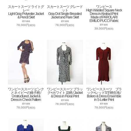
スカートスーツ ライトグ
スカートスーツ グレード
ワンピース
レー
ット
High Waisted Square Neck
Light Gray Polyester Jacket
Gray Dot Single Breasted
Dress in Abstract Print
& Pencil Skirt
Jacket and Flare Skirt
Made of PAROLARI
EMILIO PUCCI Fabric
通常価格
通常価格
78,000円
78,000円
通常価格
(税別)
(税別)
39,000円
(税別)
ワンピーススーツ ピンク
ワンピーススーツ ブラッ
ワンピーススーツ ブラ
とネイビーの格子柄 /
ク×ホワイト 花柄 / Jacket
ック×レッドS字柄生地 /
Unstructured Jacket &
& Dress in Floral Print
Bolero & Dress Ensemble
Dress in Check Pattern
in S-Letter Print
通常価格
78,000円
通常価格
通常価格
(税別)
78,000円
78,000円
(税別)
(税別)