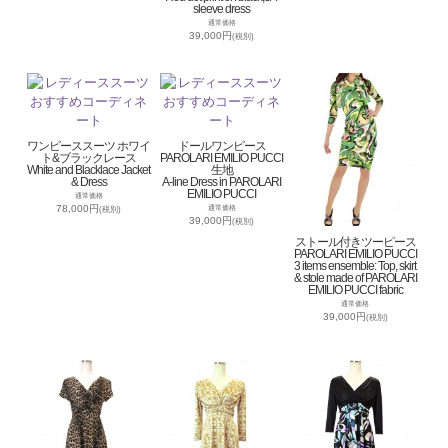
sleeve dress
通常価格
39,000円
(税別)
ワンピーススーツ ホワイ
ドールワンピース
ト&ブラックレース
PAROLARI EMILIO PUCCI
White and Blacklace Jacket
生地
& Dress
A-line Dress in PAROLARI
EMILIO PUCCI
通常価格
78,000円
通常価格
(税別)
39,000円
(税別)
ストール付きツーピース
PAROLARI EMILIO PUCCI
3 items ensemble: Top, skirt
& stole made of PAROLARI
EMILIO PUCCI fabric
通常価格
39,000円
(税別)