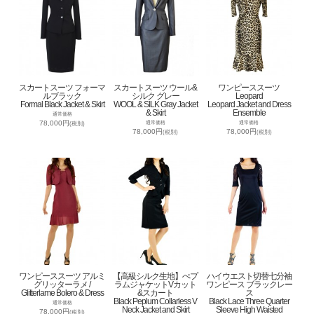
スカートスーツ フォーマ
スカートスーツ ウール&
ワンピーススーツ
ルブラック
シルク グレー
Leopard
Formal Black Jacket & Skirt
WOOL & SILK Gray Jacket
Leopard Jacket and Dress
& Skirt
Ensemble
通常価格
78,000円
通常価格
通常価格
(税別)
78,000円
78,000円
(税別)
(税別)
ワンピーススーツ アルミ
【高級シルク生地】ぺプ
ハイウエスト切替七分袖
グリッターラメ /
ラムジャケットVカット
ワンピース ブラックレー
Glitterlame Bolero & Dress
&スカート
ス
Black Peplum Collarless V
Black Lace Three Quarter
通常価格
Neck Jacket and Skirt
Sleeve High Waisted
78,000円
(税別)