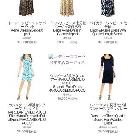
ドールワンピース レオパ
ドールワンピース 七分袖
バイカラーワンピース 七
ード生地
ベージュ幾何学柄
分袖
A-line Dress in Leopard
Beige A-line Dress in
Black & Purple Dress With
print
Geometric print
Quarter Length Sleeve
通常価格
通常価格
通常価格
39,000円
39,000円
39,000円
(税別)
(税別)
(税別)
ワンピース8枚はぎフレ
アー PAROLARI EMILIO
PUCCI
8 panels Flare Dress
PAROLARI EMILIO PUCCI
通常価格
39,000円
(税別)
カシュクール半袖センタ
ハイウエスト切替七分袖
ーフリルタイト
ワンピース ブラックレー
PAROLARI EMILIO PUCCI
ス
Fitted Wrap Dress with Frill
Black Lace Three Quarter
at Front PAROLARI EMILIO
Sleeve High Waisted
PUCCI
Dress
通常価格
通常価格 45,000円
39,000円
39,000円
(税別)
(税別)