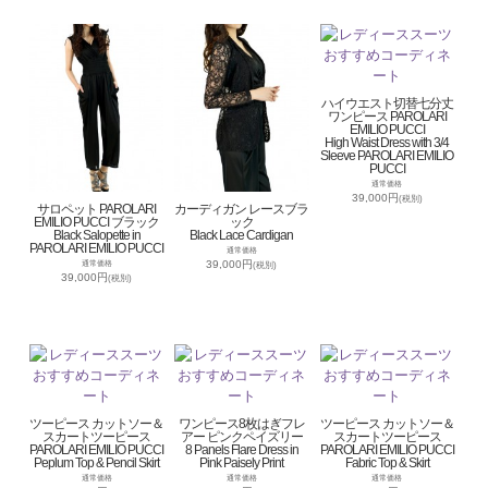
ハイウエスト切替七分丈
ワンピース PAROLARI
EMILIO PUCCI
High Waist Dress with 3/4
Sleeve PAROLARI EMILIO
PUCCI
通常価格
39,000円
(税別)
サロペット PAROLARI
カーディガン レースブラ
EMILIO PUCCI ブラック
ック
Black Salopette in
Black Lace Cardigan
PAROLARI EMILIO PUCCI
通常価格
39,000円
通常価格
(税別)
39,000円
(税別)
ツーピース カットソー＆
ワンピース8枚はぎフレ
ツーピース カットソー＆
スカートツーピース
アー ピンクペイズリー
スカートツーピース
PAROLARI EMILIO PUCCI
8 Panels Flare Dress in
PAROLARI EMILIO PUCCI
Peplum Top & Pencil Skirt
Pink Paisely Print
Fabric Top & Skirt
通常価格
通常価格
通常価格