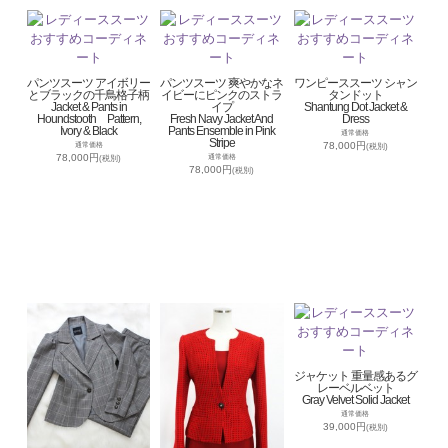
パンツスーツ アイボリー
パンツスーツ 爽やかなネ
ワンピーススーツ シャン
とブラックの千鳥格子柄
イビーにピンクのストラ
タンドット
Jacket & Pants in
イプ
Shantung Dot Jacket &
Houndstooth Pattern,
Fresh Navy Jacket And
Dress
Ivory & Black
Pants Ensemble in Pink
通常価格
Stripe
78,000円
通常価格
(税別)
78,000円
通常価格
(税別)
78,000円
(税別)
ジャケット 重量感あるグ
レーベルベット
Gray Velvet Solid Jacket
通常価格
39,000円
(税別)