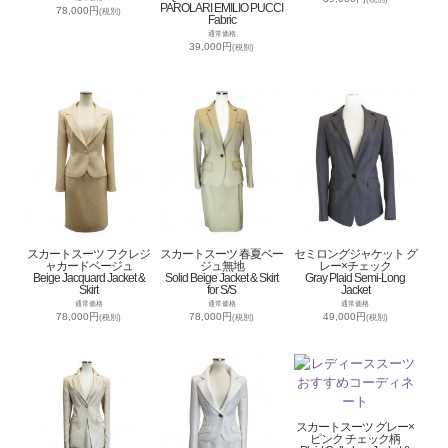
PAROLARI EMILIO PUCCI
78,000円
(税別)
Fabric
通常価格
39,000円
(税別)
スカートスーツ フクレジ
スカートスーツ 春夏ベー
セミロングジャケット グ
ャカードベージュ
ジュ無地
レー×チェック
Beige Jacquard Jacket &
Solid Beige Jacket & Skirt
Gray Plaid Semi-Long
Skirt
for S/S
Jacket
通常価格
通常価格
通常価格
78,000円
78,000円
49,000円
(税別)
(税別)
(税別)
スカートスーツ グレー×
ピンク チェック柄