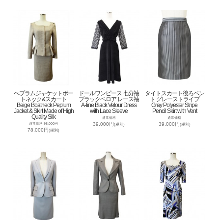
ぺプラムジャケットボー
ドールワンピース 七分袖
タイトスカート後ろベン
トネック&スカート
ブラックベロア レース袖
ト グレーストライプ
Beige Boatneck Peplum
A-line Black Velour Dress
Gray Polyester Stripe
Jacket & Skirt Made of High
with Lace Sleeve
Pencil Skirt with Vent
Quality Silk
通常価格
通常価格
39,000円
39,000円
通常価格 98,000円
(税別)
(税別)
78,000円
(税別)