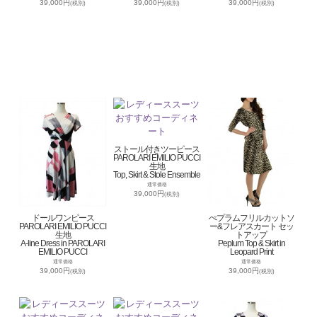
39,000円
39,000円
39,000円
(税別)
(税別)
(税別)
ストール付きツーピース
PAROLARI EMILIO PUCCI
生地
Top, Skirt & Stole Ensemble
通常価格
39,000円
(税別)
ドールワンピース
ぺプラムフリルカットソ
PAROLARI EMILIO PUCCI
ー&フレアスカート セッ
生地
トアップ
A-line Dress in PAROLARI
Peplum Top & Skirt in
EMILIO PUCCI
Leopard Print
通常価格
通常価格
39,000円
39,000円
(税別)
(税別)