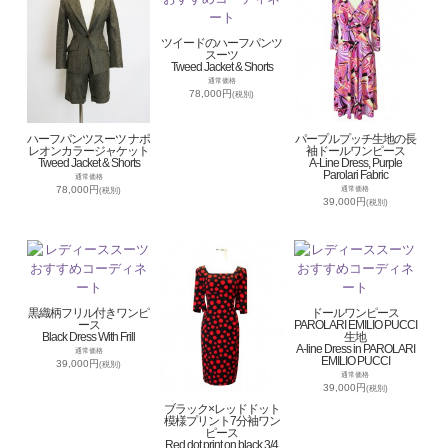
ツイードのハーフパンツ
スーツ
Tweed Jacket & Shorts
通常価格
78,000円
(税別)
ハーフパンツスーツ ナポ
パープルプッチ生地の長
レオンカラージャケット
袖ドールワンピース
Tweed Jacket & Shorts
A-Line Dress, Purple
Parolari Fabric
通常価格
78,000円
通常価格
(税別)
39,000円
(税別)
黒織柄フリル付きワンピ
ドールワンピース
ース
PAROLARI EMILIO PUCCI
Black Dress With Frill
生地
A-line Dress in PAROLARI
通常価格
EMILIO PUCCI
39,000円
(税別)
通常価格
39,000円
(税別)
ブラック×レッドドット
模様プリント7分袖ワン
ピース
Red dot print on black,3/4