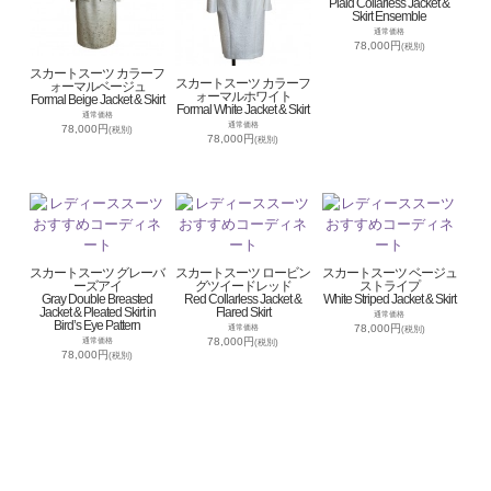
Plaid Collarless Jacket &
Skirt Ensemble
通常価格
78,000円
(税別)
スカートスーツ カラーフ
スカートスーツ カラーフ
ォーマルベージュ
ォーマルホワイト
Formal Beige Jacket & Skirt
Formal White Jacket & Skirt
通常価格
通常価格
78,000円
(税別)
78,000円
(税別)
スカートスーツ グレーバ
スカートスーツ ロービン
スカートスーツ ベージュ
ーズアイ
グツイードレッド
ストライプ
Gray Double Breasted
Red Collarless Jacket &
White Striped Jacket & Skirt
Jacket & Pleated Skirt in
Flared Skirt
通常価格
Bird’s Eye Pattern
78,000円
通常価格
(税別)
78,000円
通常価格
(税別)
78,000円
(税別)