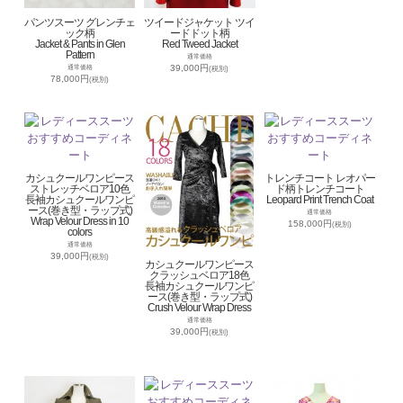
パンツスーツ グレンチェ
ツイードジャケット ツイ
ック柄
ードドット柄
Jacket & Pants in Glen
Red Tweed Jacket
Pattern
通常価格
39,000円
通常価格
(税別)
78,000円
(税別)
カシュクールワンピース
トレンチコート レオパー
ストレッチベロア10色
ド柄トレンチコート
長袖カシュクールワンピ
Leopard Print Trench Coat
ース(巻き型・ラップ式)
通常価格
Wrap Velour Dress in 10
158,000円
(税別)
colors
通常価格
39,000円
(税別)
カシュクールワンピース
クラッシュベロア18色
長袖カシュクールワンピ
ース(巻き型・ラップ式)
Crush Velour Wrap Dress
通常価格
39,000円
(税別)