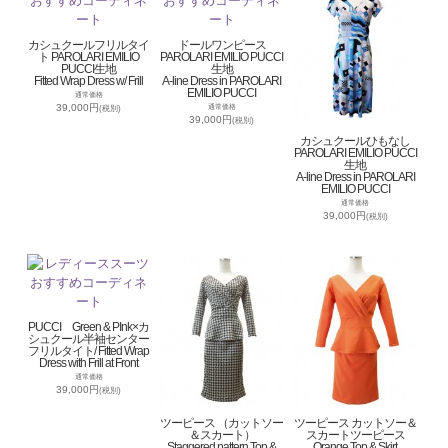
カシュクールフリルタイ
ドールワンピース
ト PAROLARI EMILIO
PAROLARI EMILIO PUCCI
PUCCI生地
生地
Fitted Wrap Dress w/ Frill
A-line Dress in PAROLARI
EMILIO PUCCI
通常価格
39,000円
通常価格
(税別)
39,000円
(税別)
カシュクールひもなし
PAROLARI EMILIO PUCCI
生地
A-line Dress in PAROLARI
EMILIO PUCCI
通常価格
39,000円
(税別)
PUCCI Green & PInk×カ
シュクール半袖センター
フリルタイト/ Fitted Wrap
Dress with Frill at Front
通常価格
39,000円
(税別)
ツーピース （カットソー
ツーピース カットソー＆
＆スカート）
スカートツーピース
Staggered pattern Top &
Orange Top & Skirt