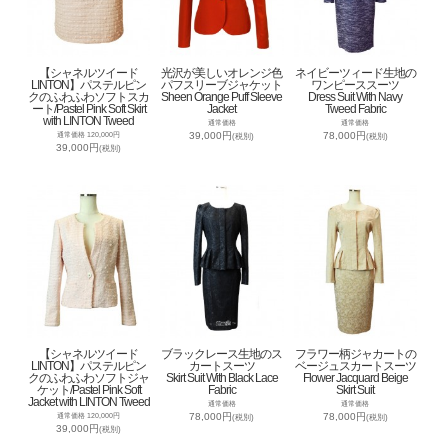
【シャネルツイード
光沢が美しいオレンジ色
ネイビーツィード生地の
LINTON】パステルピン
パフスリーブジャケット
ワンピーススーツ
クのふわふわソフトスカ
Sheen Orange Puff Sleeve
Dress Suit With Navy
ート/Pastel Pink Soft Skirt
Jacket
Tweed Fabric
with LINTON Tweed
通常価格
通常価格
39,000円
78,000円
通常価格 120,000円
(税別)
(税別)
39,000円
(税別)
【シャネルツイード
ブラックレース生地のス
フラワー柄ジャカートの
LINTON】パステルピン
カートスーツ
ベージュスカートスーツ
クのふわふわソフトジャ
Skirt Suit With Black Lace
Flower Jacquard Beige
ケット/Pastel Pink Soft
Fabric
Skirt Suit
Jacket with LINTON Tweed
通常価格
通常価格
78,000円
78,000円
通常価格 120,000円
(税別)
(税別)
39,000円
(税別)