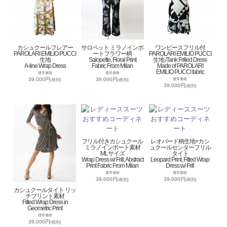
カシュクールフレアー
サロペット ミラノインポ
ワンピースフリル付
PAROLARI EMILIO PUCCI
ートフラワー柄
PAROLARI EMILIO PUCCI
生地
Salopette, Floral Print
生地 /Tank Frilled Dress
A-line Wrap Dress
Fabric From Milan
Made of PAROLARI
EMILIO PUCCI fabric
通常価格
通常価格
39,000円
39,000円
通常価格
(税別)
(税別)
39,000円
(税別)
フリル付きカシュクール
レオパード柄生地×カシ
ミラノインポート素材
ュクールセンターフリル
MLサイズ
タイト
Wrap Dress w/ Frill, Abstract
Leopard Print, Fitted Wrap
Print Fabric From Milan
Dress w/ Frill
通常価格
通常価格
39,000円
39,000円
(税別)
(税別)
カシュクールタイト リッ
チプリント素材
Fitted Wrap Dress in
Geometric Print
通常価格
39,000円
(税別)