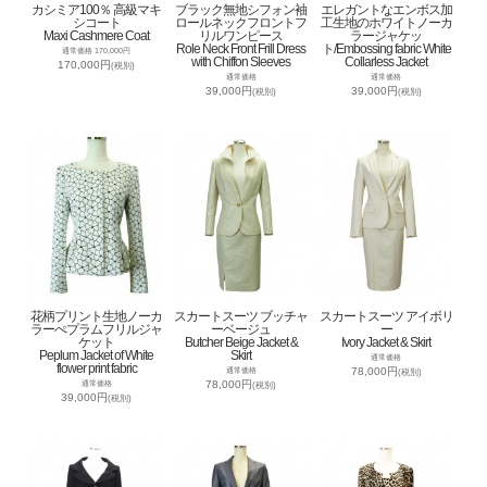
カシミア100％ 高級マキ
ブラック無地シフォン袖
エレガントなエンボス加
シコート
ロールネックフロントフ
工生地のホワイトノーカ
Maxi Cashmere Coat
リルワンピース
ラージャケッ
Role Neck Front Frill Dress
ト/Embossing fabric White
通常価格 170,000円
with Chiffon Sleeves
Collarless Jacket
170,000円
(税別)
通常価格
通常価格
39,000円
39,000円
(税別)
(税別)
花柄プリント生地ノーカ
スカートスーツ ブッチャ
スカートスーツ アイボリ
ラーぺプラムフリルジャ
ーベージュ
ー
ケット
Butcher Beige Jacket &
Ivory Jacket & Skirt
Peplum Jacket of White
Skirt
通常価格
flower print fabric
78,000円
通常価格
(税別)
78,000円
通常価格
(税別)
39,000円
(税別)