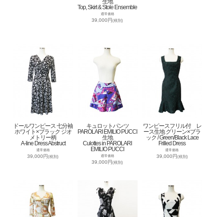
生地
Top, Skirt & Stole Ensemble
通常価格
39,000円
(税別)
ドールワンピース 七分袖
キュロットパンツ
ワンピースフリル付 レ
ホワイト×ブラック ジオ
PAROLARI EMILIO PUCCI
ース生地 グリーン×ブラ
メトリー柄
生地
ック / Green/Black Lace
A-line Dress Abstruct
Culottes in PAROLARI
Frilled Dress
EMILIO PUCCI
通常価格
通常価格
39,000円
39,000円
通常価格
(税別)
(税別)
39,000円
(税別)