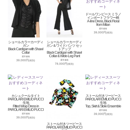
ドールワンピース ミラノ
インポートフラワー柄
A-line Dress, Black Floral
from Milan
通常価格
39,000円
(税別)
ショールカラーカーディ
ショールカラーカーディ
ガン
ガン＆ワイドパンツ セッ
Black Cardigan with Shawl
トアップ
Collar
Black Cardigan with Shawl
Collar & Wide-Leg Pant
通常価格
39,000円
通常価格
(税別)
78,000円
(税別)
カシュクールタイト
ストール付きツーピース
PAROLARI EMILIO PUCCI
PAROLARI EMILIO PUCCI
生地
生地
Fitted Wrap Dress in
Top, Skirt & Stole Ensemble
PAROLARI EMILIO PUCCI
通常価格
39,000円
通常価格
(税別)
39,000円
(税別)
ストール付きツーピース
PAROLARI EMILIO PUCCI