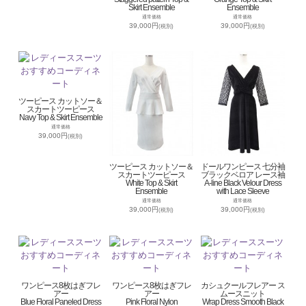
Skirt Ensemble
Ensemble
通常価格
通常価格
39,000円
39,000円
(税別)
(税別)
ツーピース カットソー＆
スカートツーピース
Navy Top & Skirt Ensemble
通常価格
39,000円
(税別)
ツーピース カットソー＆
ドールワンピース 七分袖
スカートツーピース
ブラックベロア レース袖
White Top & Skirt
A-line Black Velour Dress
Ensemble
with Lace Sleeve
通常価格
通常価格
39,000円
39,000円
(税別)
(税別)
ワンピース8枚はぎフレ
ワンピース8枚はぎフレ
カシュクールフレアー ス
アー
アー
ムースニット
Blue Floral Paneled Dress
Pink Floral Nylon
Wrap Dress Smooth Black