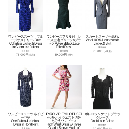
ワンピーススーツ ブル
ワンピースフリル付 レ
スカートスーツ 千鳥柄 /
ージオメトリー / Blue
ース生地 グリーン×ブラ
Wool 100% Houndstooth
Collarless Jacket & Dress
ック / Green/Black Lace
Jacket & Skirt
in Geometric Pattern
Frilled Dress
通常価格
78,000円
通常価格
通常価格
(税別)
78,000円
39,000円
(税別)
(税別)
ワンピーススーツ ネイビ
PAROLARI EMILIO PUCCI
ボレロジャケット ブラッ
ー花柄
生地×ハイウエスト切替
クレース
One Button Jacket and
七分丈ワンピース
Black Lace Bolero
Dress in Floral Print
High Waist Dress w/ Three
通常価格
Quarter Sleeve Made of
39,000円
通常価格
(税別)