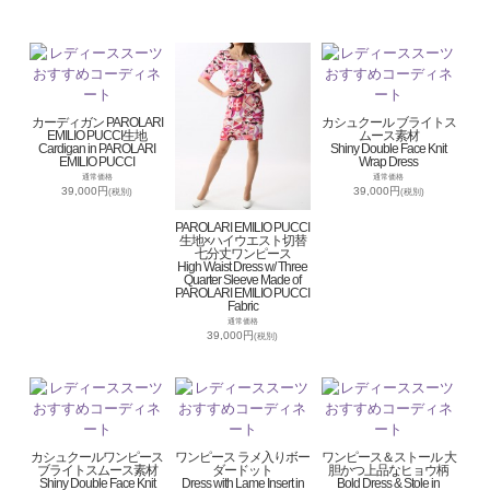
カーディガン PAROLARI
カシュクール ブライトス
EMILIO PUCCI生地
ムース素材
Cardigan in PAROLARI
Shiny Double Face Knit
EMILIO PUCCI
Wrap Dress
通常価格
通常価格
39,000円
39,000円
(税別)
(税別)
PAROLARI EMILIO PUCCI
生地×ハイウエスト切替
七分丈ワンピース
High Waist Dress w/ Three
Quarter Sleeve Made of
PAROLARI EMILIO PUCCI
Fabric
通常価格
39,000円
(税別)
カシュクールワンピース
ワンピース ラメ入りボー
ワンピース＆ストール 大
ブライトスムース素材
ダードット
胆かつ上品なヒョウ柄
Shiny Double Face Knit
Dress with Lame Insert in
Bold Dress & Stole in