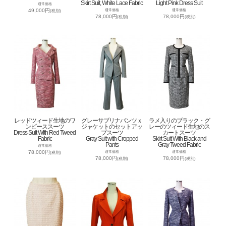
Skirt Suit, White Lace Fabric
Light Pink Dress Suit
通常価格
49,000円
通常価格
通常価格
(税別)
78,000円
78,000円
(税別)
(税別)
レッドツィード生地のワ
グレーサブリナパンツｘ
ラメ入りのブラック・グ
ンピーススーツ
ジャケットのセットアッ
レーのツィード生地のス
Dress Suit With Red Tweed
プスーツ
カートスーツ
Fabric
Gray Suit with Cropped
Skirt Suit With Black and
Pants
Gray Tweed Fabric
通常価格
78,000円
通常価格
通常価格
(税別)
78,000円
78,000円
(税別)
(税別)