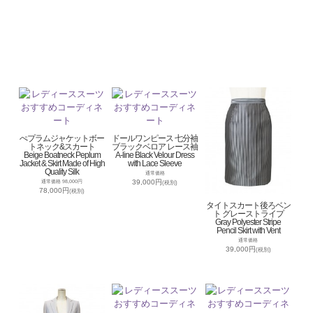
ぺプラムジャケットボー
ドールワンピース 七分袖
トネック&スカート
ブラックベロア レース袖
Beige Boatneck Peplum
A-line Black Velour Dress
Jacket & Skirt Made of High
with Lace Sleeve
Quality Silk
通常価格
39,000円
通常価格 98,000円
(税別)
78,000円
(税別)
タイトスカート後ろベン
ト グレーストライプ
Gray Polyester Stripe
Pencil Skirt with Vent
通常価格
39,000円
(税別)