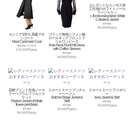
エレガントなエンボス加
工生地のホワイトノーカ
ラージャケッ
ト/Embossing fabric White
Collarless Jacket
通常価格
39,000円
(税別)
カシミア100％ 高級マキ
ブラック無地シフォン袖
シコート
ロールネックフロントフ
Maxi Cashmere Coat
リルワンピース
Role Neck Front Frill Dress
通常価格 170,000円
with Chiffon Sleeves
170,000円
(税別)
通常価格
39,000円
(税別)
花柄プリント生地ノーカ
スカートスーツ ブッチャ
スカートスーツ アイボリ
ラーぺプラムフリルジャ
ーベージュ
ー
ケット
Butcher Beige Jacket &
Ivory Jacket & Skirt
Peplum Jacket of White
Skirt
通常価格
flower print fabric
78,000円
通常価格
(税別)
78,000円
通常価格
(税別)
39,000円
(税別)