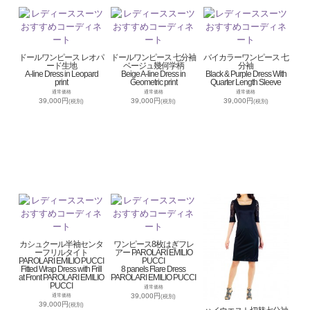
ドールワンピース レオパ
ドールワンピース 七分袖
バイカラーワンピース 七
ード生地
ベージュ幾何学柄
分袖
A-line Dress in Leopard
Beige A-line Dress in
Black & Purple Dress With
print
Geometric print
Quarter Length Sleeve
通常価格
通常価格
通常価格
39,000円
39,000円
39,000円
(税別)
(税別)
(税別)
カシュクール半袖センタ
ワンピース8枚はぎフレ
ーフリルタイト
アー PAROLARI EMILIO
PAROLARI EMILIO PUCCI
PUCCI
Fitted Wrap Dress with Frill
8 panels Flare Dress
at Front PAROLARI EMILIO
PAROLARI EMILIO PUCCI
PUCCI
通常価格
39,000円
通常価格
(税別)
39,000円
(税別)