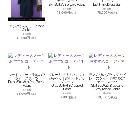
カートスーツ
ススーツ
Skirt Suit, White Lace Fabric
Light Pink Dress Suit
通常価格
通常価格
78,000円
78,000円
(税別)
(税別)
ロングジャケット/Rong
Jacket
通常価格
49,000円
(税別)
レッドツィード生地のワ
グレーサブリナパンツｘ
ラメ入りのブラック・グ
ンピーススーツ
ジャケットのセットアッ
レーのツィード生地のス
Dress Suit With Red Tweed
プスーツ
カートスーツ
Fabric
Gray Suit with Cropped
Skirt Suit With Black and
Pants
Gray Tweed Fabric
通常価格
78,000円
通常価格
通常価格
(税別)
78,000円
78,000円
(税別)
(税別)