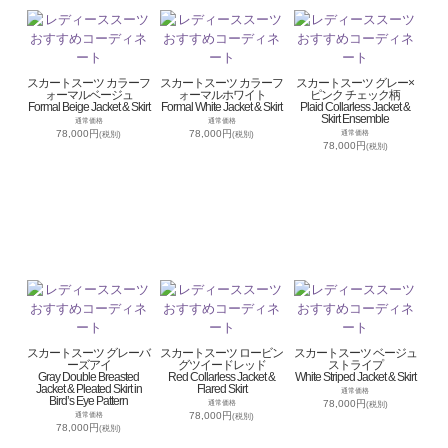
スカートスーツ カラーフ
スカートスーツ カラーフ
スカートスーツ グレー×
ォーマルベージュ
ォーマルホワイト
ピンク チェック柄
Formal Beige Jacket & Skirt
Formal White Jacket & Skirt
Plaid Collarless Jacket &
Skirt Ensemble
通常価格
通常価格
78,000円
78,000円
通常価格
(税別)
(税別)
78,000円
(税別)
スカートスーツ グレーバ
スカートスーツ ロービン
スカートスーツ ベージュ
ーズアイ
グツイードレッド
ストライプ
Gray Double Breasted
Red Collarless Jacket &
White Striped Jacket & Skirt
Jacket & Pleated Skirt in
Flared Skirt
通常価格
Bird’s Eye Pattern
78,000円
通常価格
(税別)
78,000円
通常価格
(税別)
78,000円
(税別)