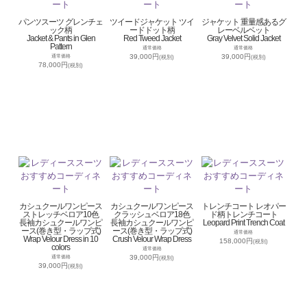
パンツスーツ グレンチェ
ツイードジャケット ツイ
ジャケット 重量感あるグ
ック柄
ードドット柄
レーベルベット
Jacket & Pants in Glen
Red Tweed Jacket
Gray Velvet Solid Jacket
Pattern
通常価格
通常価格
39,000円
39,000円
通常価格
(税別)
(税別)
78,000円
(税別)
カシュクールワンピース
カシュクールワンピース
トレンチコート レオパー
ストレッチベロア10色
クラッシュベロア18色
ド柄トレンチコート
長袖カシュクールワンピ
長袖カシュクールワンピ
Leopard Print Trench Coat
ース(巻き型・ラップ式)
ース(巻き型・ラップ式)
通常価格
Wrap Velour Dress in 10
Crush Velour Wrap Dress
158,000円
(税別)
colors
通常価格
39,000円
通常価格
(税別)
39,000円
(税別)