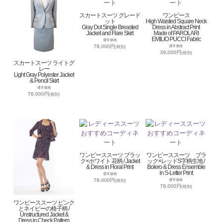
スカートスーツ グレード
ワンピース
ット
High Waisted Square Neck
Gray Dot Single Breasted
Dress in Abstract Print
Jacket and Flare Skirt
Made of PAROLARI
EMILIO PUCCI Fabric
通常価格
78,000円
通常価格
(税別)
39,000円
(税別)
スカートスーツ ライトグ
レー
Light Gray Polyester Jacket
& Pencil Skirt
通常価格
78,000円
(税別)
ワンピーススーツ ブラッ
ワンピーススーツ ブラ
ク×ホワイト 花柄 / Jacket
ック×レッドS字柄生地 /
& Dress in Floral Print
Bolero & Dress Ensemble
in S-Letter Print
通常価格
78,000円
通常価格
(税別)
78,000円
(税別)
ワンピーススーツ ピンク
とネイビーの格子柄 /
Unstructured Jacket &
Dress in Check Pattern