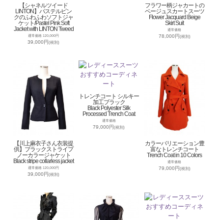
【シャネルツイード
フラワー柄ジャカートの
LINTON】パステルピン
ベージュスカートスーツ
クのふわふわソフトジャ
Flower Jacquard Beige
ケット/Pastel Pink Soft
Skirt Suit
Jacket with LINTON Tweed
通常価格
78,000円
通常価格 120,000円
(税別)
39,000円
(税別)
トレンチコート シルキー
加工ブラック
Black Polyester Silk
Processed Trench Coat
通常価格
79,000円
(税別)
【川上麻衣子さん衣装提
カラーバリエーション豊
供】ブラックストライプ
富なトレンチコート
ノーカラージャケット
Trench Coat in 10 Colors
Black stripe collarless jacket
通常価格
79,000円
通常価格 120,000円
(税別)
39,000円
(税別)