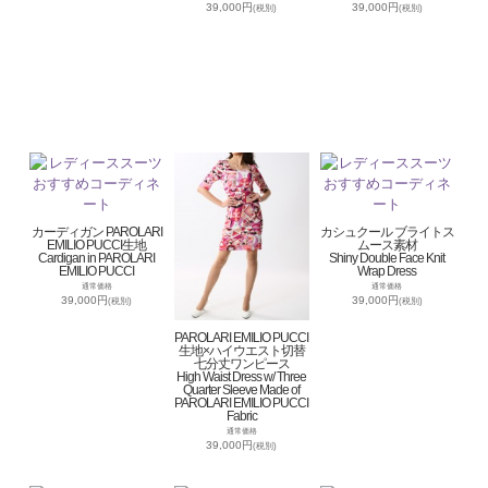
39,000円
39,000円
(税別)
(税別)
カーディガン PAROLARI
カシュクール ブライトス
EMILIO PUCCI生地
ムース素材
Cardigan in PAROLARI
Shiny Double Face Knit
EMILIO PUCCI
Wrap Dress
通常価格
通常価格
39,000円
39,000円
(税別)
(税別)
PAROLARI EMILIO PUCCI
生地×ハイウエスト切替
七分丈ワンピース
High Waist Dress w/ Three
Quarter Sleeve Made of
PAROLARI EMILIO PUCCI
Fabric
通常価格
39,000円
(税別)