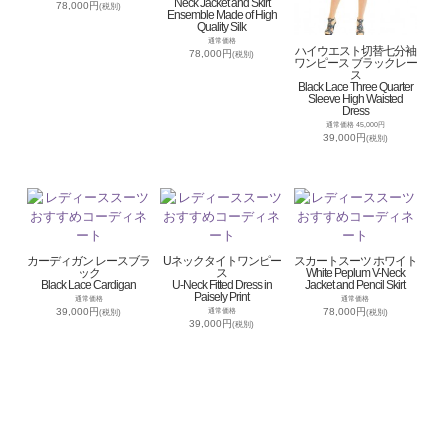
Neck Jacket and Skirt
78,000円
(税別)
Ensemble Made of High
Quality Silk
通常価格
ハイウエスト切替七分袖
78,000円
(税別)
ワンピース ブラックレー
ス
Black Lace Three Quarter
Sleeve High Waisted
Dress
通常価格 45,000円
39,000円
(税別)
カーディガン レースブラ
Uネックタイトワンピー
スカートスーツ ホワイト
ック
ス
White Peplum V-Neck
Black Lace Cardigan
U-Neck Fitted Dress in
Jacket and Pencil Skirt
Paisely Print
通常価格
通常価格
39,000円
78,000円
通常価格
(税別)
(税別)
39,000円
(税別)