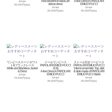
Red dot print on black,3/4
A-line Dress in PAROLARI
通常価格
sleeve dress
EMILIO PUCCI
39,000円
(税別)
通常価格
通常価格
39,000円
39,000円
(税別)
(税別)
ワンピーススーツ ホワイ
ドールワンピース
ストール付きツーピース
ト&ブラックレース
PAROLARI EMILIO PUCCI
PAROLARI EMILIO PUCCI
White and Blacklace Jacket
生地
3 items ensemble: Top, skirt
& Dress
A-line Dress in PAROLARI
& stole made of PAROLARI
EMILIO PUCCI
EMILIO PUCCI fabric
通常価格
78,000円
通常価格
通常価格
(税別)
39,000円
39,000円
(税別)
(税別)