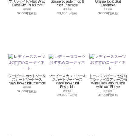
フリルタイト/ Fitted Wrap
Staggered pattern Top &
Orange Top & Skirt
Dress with Frill at Front
Skirt Ensemble
Ensemble
通常価格
通常価格
通常価格
39,000円
39,000円
39,000円
(税別)
(税別)
(税別)
ツーピース カットソー＆
ツーピース カットソー＆
ドールワンピース 七分袖
スカートツーピース
スカートツーピース
ブラックベロア レース袖
Navy Top & Skirt Ensemble
White Top & Skirt
A-line Black Velour Dress
Ensemble
with Lace Sleeve
通常価格
39,000円
通常価格
通常価格
(税別)
39,000円
39,000円
(税別)
(税別)