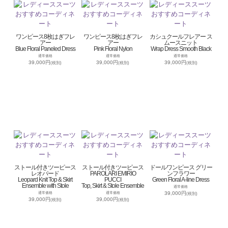
ワンピース8枚はぎフレ
ワンピース8枚はぎフレ
カシュクールフレアー ス
アー
アー
ムースニット
Blue Floral Paneled Dress
Pink Floral Nylon
Wrap Dress Smooth Black
通常価格
通常価格
通常価格
39,000円
39,000円
39,000円
(税別)
(税別)
(税別)
ストール付きツーピース
ストール付きツーピース
ドールワンピース グリー
レオパード
PAROLARI EMIRIO
ンフラワー
Leopard Knit Top & Skirt
PUCCI
Green Floral A-line Dress
Ensemble with Stole
Top, Skirt & Stole Ensemble
通常価格
39,000円
通常価格
通常価格
(税別)
39,000円
39,000円
(税別)
(税別)