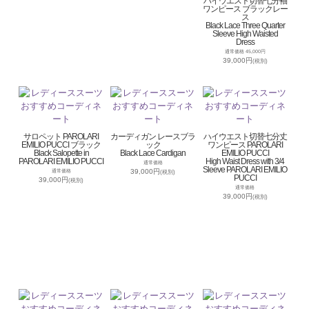
ハイウエスト切替七分袖
ワンピース ブラックレー
ス
Black Lace Three Quarter
Sleeve High Waisted
Dress
通常価格 45,000円
39,000円
(税別)
サロペット PAROLARI
カーディガン レースブラ
ハイウエスト切替七分丈
EMILIO PUCCI ブラック
ック
ワンピース PAROLARI
Black Salopette in
Black Lace Cardigan
EMILIO PUCCI
PAROLARI EMILIO PUCCI
High Waist Dress with 3/4
通常価格
Sleeve PAROLARI EMILIO
39,000円
通常価格
(税別)
PUCCI
39,000円
(税別)
通常価格
39,000円
(税別)