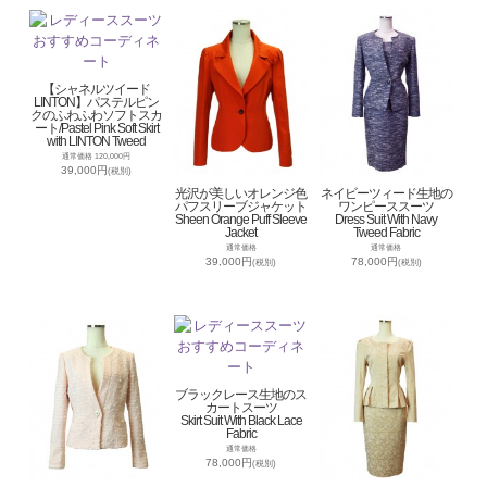
【シャネルツイード
LINTON】パステルピン
クのふわふわソフトスカ
ート/Pastel Pink Soft Skirt
with LINTON Tweed
通常価格 120,000円
39,000円
(税別)
光沢が美しいオレンジ色
ネイビーツィード生地の
パフスリーブジャケット
ワンピーススーツ
Sheen Orange Puff Sleeve
Dress Suit With Navy
Jacket
Tweed Fabric
通常価格
通常価格
39,000円
78,000円
(税別)
(税別)
ブラックレース生地のス
カートスーツ
Skirt Suit With Black Lace
Fabric
通常価格
78,000円
(税別)