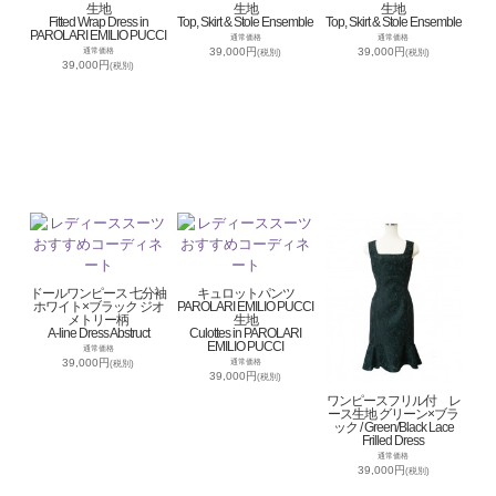
生地
生地
生地
Fitted Wrap Dress in
Top, Skirt & Stole Ensemble
Top, Skirt & Stole Ensemble
PAROLARI EMILIO PUCCI
通常価格
通常価格
39,000円
39,000円
通常価格
(税別)
(税別)
39,000円
(税別)
ドールワンピース 七分袖
キュロットパンツ
ホワイト×ブラック ジオ
PAROLARI EMILIO PUCCI
メトリー柄
生地
A-line Dress Abstruct
Culottes in PAROLARI
EMILIO PUCCI
通常価格
39,000円
通常価格
(税別)
39,000円
(税別)
ワンピースフリル付 レ
ース生地 グリーン×ブラ
ック / Green/Black Lace
Frilled Dress
通常価格
39,000円
(税別)