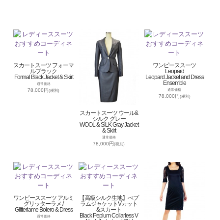
スカートスーツ フォーマ
ワンピーススーツ
ルブラック
Leopard
Formal Black Jacket & Skirt
Leopard Jacket and Dress
Ensemble
通常価格
78,000円
通常価格
(税別)
78,000円
(税別)
スカートスーツ ウール&
シルク グレー
WOOL & SILK Gray Jacket
& Skirt
通常価格
78,000円
(税別)
ワンピーススーツ アルミ
【高級シルク生地】ぺプ
グリッターラメ /
ラムジャケットVカット
Glitterlame Bolero & Dress
&スカート
Black Peplum Collarless V
通常価格