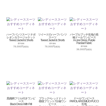
ハーフパンツスーツ ナポ
ツイードのハーフパンツ
パープルプッチ生地の長
レオンカラージャケット
スーツ
袖ドールワンピース
Tweed Jacket & Shorts
Tweed Jacket & Shorts
A-Line Dress, Purple
Parolari Fabric
通常価格
通常価格
78,000円
78,000円
通常価格
(税別)
(税別)
39,000円
(税別)
黒織柄フリル付きワンピ
ブラック×レッドドット
ドールワンピース
ース
模様プリント7分袖ワン
PAROLARI EMILIO PUCCI
Black Dress With Frill
ピース
生地