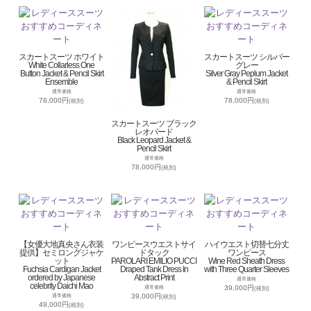
スカートスーツ ホワイト
スカートスーツ シルバー
White Collarless One
グレー
Button Jacket & Pencil Skirt
Silver Gray Peplum Jacket
Ensemble
& Pencil Skirt
通常価格
通常価格
78,000円
78,000円
(税別)
(税別)
スカートスーツ ブラック
レオパード
Black Leopard Jacket &
Pencil Skirt
通常価格
78,000円
(税別)
【女優大地真央さん衣装
ワンピースウエストサイ
ハイウエスト切替七分丈
提供】セミロングジャケ
ドタック
ワンピース
ット
PAROLARI EMILIO PUCCI
Wine Red Sheath Dress
Fuchsia Cardigan Jacket
Draped Tank Dress In
with Three Quarter Sleeves
ordered by Japanese
Abstract Print
通常価格
celebrity Daichi Mao
39,000円
通常価格
(税別)
39,000円
通常価格
(税別)
49,000円
(税別)