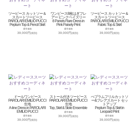
ツーピース カットソー＆
ワンピース8枚はぎフレ
ツーピース カットソー＆
スカートツーピース
アー ピンクペイズリー
スカートツーピース
PAROLARI EMILIO PUCCI
8 Panels Flare Dress in
PAROLARI EMILIO PUCCI
Peplum Top & Pencil Skirt
Pink Paisely Print
Fabric Top & Skirt
通常価格
通常価格
通常価格
39,000円
39,000円
39,000円
(税別)
(税別)
(税別)
ドールワンピース
ストール付きツーピース
ぺプラムフリルカットソ
PAROLARI EMILIO PUCCI
PAROLARI EMILIO PUCCI
ー&フレアスカート セッ
生地
生地
トアップ
A-line Dress in PAROLARI
Top, Skirt & Stole Ensemble
Peplum Top & Skirt in
EMILIO PUCCI
Leopard Print
通常価格
39,000円
通常価格
通常価格
(税別)
39,000円
39,000円
(税別)
(税別)