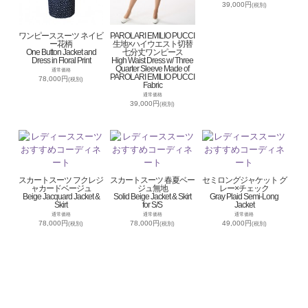
39,000円
(税別)
ワンピーススーツ ネイビ
PAROLARI EMILIO PUCCI
ー花柄
生地×ハイウエスト切替
One Button Jacket and
七分丈ワンピース
Dress in Floral Print
High Waist Dress w/ Three
Quarter Sleeve Made of
通常価格
PAROLARI EMILIO PUCCI
78,000円
(税別)
Fabric
通常価格
39,000円
(税別)
スカートスーツ フクレジ
スカートスーツ 春夏ベー
セミロングジャケット グ
ャカードベージュ
ジュ無地
レー×チェック
Beige Jacquard Jacket &
Solid Beige Jacket & Skirt
Gray Plaid Semi-Long
Skirt
for S/S
Jacket
通常価格
通常価格
通常価格
78,000円
78,000円
49,000円
(税別)
(税別)
(税別)