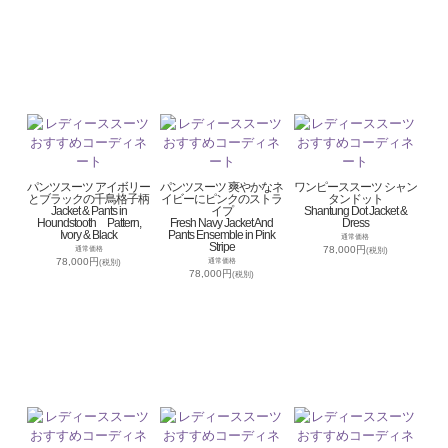
パンツスーツ アイボリー
パンツスーツ 爽やかなネ
ワンピーススーツ シャン
とブラックの千鳥格子柄
イビーにピンクのストラ
タンドット
Jacket & Pants in
イプ
Shantung Dot Jacket &
Houndstooth Pattern,
Fresh Navy Jacket And
Dress
Ivory & Black
Pants Ensemble in Pink
通常価格
Stripe
78,000円
通常価格
(税別)
78,000円
通常価格
(税別)
78,000円
(税別)