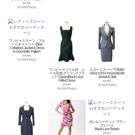
通常価格
78,000円
(税別)
ワンピーススーツ ブル
ージオメトリー / Blue
Collarless Jacket & Dress
in Geometric Pattern
通常価格
78,000円
(税別)
ワンピースフリル付 レ
スカートスーツ 千鳥柄 /
ース生地 グリーン×ブラ
Wool 100% Houndstooth
ック / Green/Black Lace
Jacket & Skirt
Frilled Dress
通常価格
78,000円
通常価格
(税別)
39,000円
(税別)
ボレロジャケット ブラッ
クレース
Black Lace Bolero
通常価格