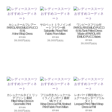
カシュクールフレアー
サロペット ミラノインポ
ワンピースフリル付
PAROLARI EMILIO PUCCI
ートフラワー柄
PAROLARI EMILIO PUCCI
生地
Salopette, Floral Print
生地 /Tank Frilled Dress
A-line Wrap Dress
Fabric From Milan
Made of PAROLARI
EMILIO PUCCI fabric
通常価格
通常価格
39,000円
39,000円
通常価格
(税別)
(税別)
39,000円
(税別)
カシュクールタイト リッ
フリル付きカシュクール
レオパード柄生地×カシ
チプリント素材
ミラノインポート素材
ュクールセンターフリル
Fitted Wrap Dress in
MLサイズ
タイト
Geometric Print
Wrap Dress w/ Frill, Abstract
Leopard Print, Fitted Wrap
Print Fabric From Milan
Dress w/ Frill
通常価格
39,000円
通常価格
通常価格
(税別)