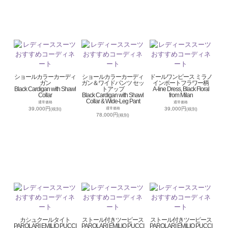
ショールカラーカーディ
ショールカラーカーディ
ドールワンピース ミラノ
ガン
ガン＆ワイドパンツ セッ
インポートフラワー柄
Black Cardigan with Shawl
トアップ
A-line Dress, Black Floral
Collar
Black Cardigan with Shawl
from Milan
Collar & Wide-Leg Pant
通常価格
通常価格
39,000円
39,000円
通常価格
(税別)
(税別)
78,000円
(税別)
カシュクールタイト
ストール付きツーピース
ストール付きツーピース
PAROLARI EMILIO PUCCI
PAROLARI EMILIO PUCCI
PAROLARI EMILIO PUCCI