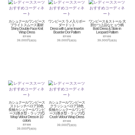
カシュクールワンピース
ワンピース ラメ入りボー
ワンピース＆ストール 大
ブライトスムース素材
ダードット
胆かつ上品なヒョウ柄
Shiny Double Face Knit
Dress with Lame Insert in
Bold Dress & Stole in
Wrap Dress
Boarder Dor Pattern
Leopard Pattern
通常価格
通常価格
通常価格
39,000円
39,000円
39,000円
(税別)
(税別)
(税別)
カシュクールワンピース
カシュクールワンピース
ストレッチベロア10色
クラッシュベロア18色
長袖カシュクールワンピ
長袖カシュクールワンピ
ース(巻き型・ラップ式)
ース(巻き型・ラップ式)
Wrap Velour Dress in 10
Crush Velour Wrap Dress
colors
通常価格
39,000円
通常価格
(税別)
39,000円
(税別)