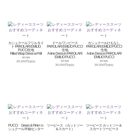
カシュクールフリルタイ
ドールワンピース
カシュクールひもなし
ト PAROLARI EMILIO
PAROLARI EMILIO PUCCI
PAROLARI EMILIO PUCCI
PUCCI生地
生地
生地
Fitted Wrap Dress w/ Frill
A-line Dress in PAROLARI
A-line Dress in PAROLARI
EMILIO PUCCI
EMILIO PUCCI
通常価格
39,000円
通常価格
通常価格
(税別)
39,000円
39,000円
(税別)
(税別)
PUCCI Green & PInk×カ
ツーピース （カットソー
ツーピース カットソー＆
シュクール半袖センター
＆スカート）
スカートツーピース