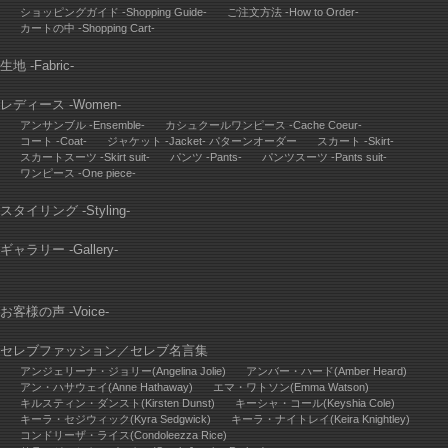
ショッピングガイド -Shopping Guide-
ご注文方法 -How to Order-
カートの中 -Shopping Cart-
生地 -Fabric-
レディース -Women-
アンサンブル -Ensemble-
カシュクールワンピース -Cache Coeur-
コート -Coat-
ジャケット -Jacket- パターンオーダー
スカート -Skirt-
スカートスーツ -Skirt suit-
パンツ -Pants-
パンツスーツ -Pants suit-
ワンピース -One piece-
スタイリング -Styling-
ギャラリー -Gallery-
お客様の声 -Voice-
セレブファッション
／
セレブ名言集
アンジェリーナ・ジョリー(Angelina Jolie)
アンバー・ハード(Amber Heard)
アン・ハサウェイ(Anne Hathaway)
エマ・ワトソン(Emma Watson)
キルスティン・ダンスト(Kirsten Dunst)
キーシャ・コール(Keyshia Cole)
キーラ・セジウィック(Kyra Sedgwick)
キーラ・ナイトレイ(Keira Knightley)
コンドリーザ・ライス(Condoleezza Rice)