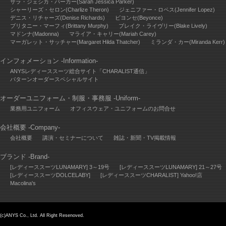
サラ・ジェシカ・パーカー(Sarah Jessica Parker)
シャーリーズ・セロン(Charlize Theron)
ジェニファー・ロペス(Jennifer Lopez)
デニス・リチャーズ(Denise Richards)
ビヨンセ(Beyonce)
ブリタニー・マーフィ(Brittany Murphy)
ブレイク・ライヴリー(Blake Lively)
マドンナ(Madonna)
マライア・キャリー(Mariah Carey)
マーガレット・サッチャー(Margaret Hilda Thatcher)
ミランダ・カー(Miranda Kerr)
インフォメーション -Information-
ANYSレディーススーツ総合サイト「CHARALIST通信」
パターンオーダースペシャルサイト
オーダーユニフォーム・制服・事務服 -Uniform-
業務用ユニフォーム
オフィスウェア・ユニフォームのお問合せ
会社概要 -Company-
会社概要
講演・セミナーについて
雑誌・新聞・TV掲載情報
ブランド -Brand-
[レディーススーツLUNAMARY] 3～19号
[レディーススーツLUNAMARY] 21～27号
[レディーススーツDOLCELABY]
[レディーススーツCHARALIST] Yahoo!店
Macolina's
(c)ANYS Co., Ltd. All Right Resenoved.