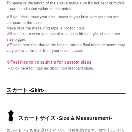
To measure the length of the sleeve make sure it's not bent or folded.
It can be adjusted within 7 centimeters.
※
If you don't know your size, measure you bust over your bra and
compare to the table.
Make sure the measuring tape is not too tight.
※
If you like to wear your jacket in a loose-fitting style, choose one
size bigger.
※
Please note that due to the fabrics stretch final measurements may
vary a few millimeter from your specification.
※Feel free to consult us for custom sizes
» Click here for inquiries about non standard sizes.
スカート -Skirt-
スカートサイズ -Size & Measurement-
スカートサイズをお選びください。号数を選びますと標準仕上がりサ