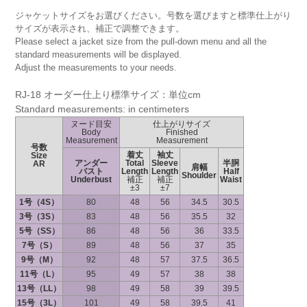
ジャケットサイズをお選びください。号数を選びますと標準仕上がり
サイズが表示され、補正で調整できます。
Please select a jacket size from the pull-down menu and all the
standard measurements will be displayed.
Adjust the measurements to your needs.
RJ-18 オーダー仕上り標準サイズ：単位cm
Standard measurements: in centimeters
ヌード目安
仕上がりサイズ
Body
Finished
Measurement
Measurement
号数
着丈
袖丈
Size
アンダー
Total
Sleeve
半胴
AR
肩幅
バスト
Length
Length
Half
Shoulder
Underbust
補正
補正
Waist
±3
±7
1号（4S）
80
48
56
34.5
30.5
3号（3S）
83
48
56
35.5
32
5号（SS）
86
48
56
36
33.5
7号（S）
89
48
56
37
35
9号（M）
92
48
57
37.5
36.5
11号（L）
95
49
57
38
38
13号（LL）
98
49
58
39
39.5
15号（3L）
101
49
58
39.5
41