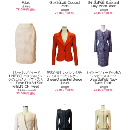
Fabric
Gray Suit with Cropped
Skirt Suit With Black and
Pants
Gray Tweed Fabric
通常価格
78,000円
(税別)
通常価格
通常価格
78,000円
78,000円
(税別)
(税別)
【シャネルツイード
光沢が美しいオレンジ色
ネイビーツィード生地の
LINTON】パステルピン
パフスリーブジャケット
ワンピーススーツ
クのふわふわソフトスカ
Sheen Orange Puff Sleeve
Dress Suit With Navy
ート/Pastel Pink Soft Skirt
Jacket
Tweed Fabric
with LINTON Tweed
通常価格
通常価格
39,000円
78,000円
(税別)
(税別)
通常価格 120,000円
39,000円
(税別)