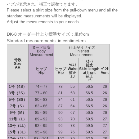
イズが表示され、補正で調整できます。
Please select a skirt size from the pull-down menu and all the
standard measurements will be displayed.
Adjust the measurements to your needs.
DK-8 オーダー仕上り標準サイズ：単位cm
Standard measurements: in centimeters
ヌード目安
仕上がりサイズ
Body
Finished
Measurement
Measurement
号数
ｽｶｰﾄ
Size
ｳｴｽﾄ
前丈
AR
ヒップ
ヒップ
Waist
Skirt length
ﾍﾞﾝﾄ
Hip
Hip
補正
at front
Vent
±3
補正
±5
1号（4S）
74～77
78
55
56.5
26
3号（3S）
77～80
81
58
56.5
26
5号（SS）
80～83
84
61
56.5
26
7号（S）
83～86
87
64
56.5
26
9号（M）
85～89
90
67
56.5
26
11号（L）
89～92
93
70
59.5
27
13号（LL）
92～95
96
73
59.5
27
15号（3L）
95～98
99
76
59.5
27
17号（4L）
98～101
102
79
62.5
28