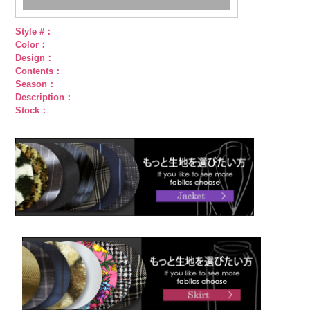
Style #：
Color：
Design：
Contents：
Season：
Description：
Stock：