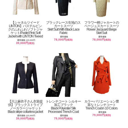
【シャネルツイード
ブラックレース生地のス
フラワー柄ジャカートの
LINTON】パステルピン
カートスーツ
ベージュスカートスーツ
クのふわふわソフトジャ
Skirt Suit With Black Lace
Flower Jacquard Beige
ケット/Pastel Pink Soft
Fabric
Skirt Suit
Jacket with LINTON Tweed
通常価格
通常価格
78,000円
78,000円
(税別)
(税別)
通常価格 120,000円
39,000円
(税別)
【川上麻衣子さん衣装提
トレンチコート シルキー
カラーバリエーション豊
供】ブラックストライプ
加工ブラック
富なトレンチコート
ノーカラージャケット
Black Polyester Silk
Trench Coat in 10 Colors
Black stripe collarless jacket
Processed Trench Coat
通常価格
79,000円
(税別)
通常価格 120,000円
通常価格
39,000円
79,000円
(税別)
(税別)