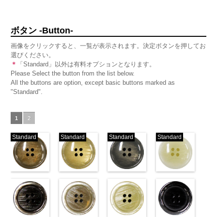
ボタン -Button-
画像をクリックすると、一覧が表示されます。決定ボタンを押してお
選びください。
＊
「Standard」以外は有料オプションとなります。
Please Select the button from the list below.
All the buttons are option, except basic buttons marked as
"Standard".
1
2
Standard
Standard
Standard
Standard
標準ベージュ
標準クリーム
標準グレー
標準ホワイト
(VT103-
(VT103-
(VT103-
(VT103-
G43/SN)
G40/SN)
G06/SN)
G01/SN)
http://www.anys.co.jp/wp-
http://www.anys.co.jp/wp-
http://www.anys.co.jp/wp-
http://www.anys.co.jp
content/uploads/2013/04/vt103-
content/uploads/2013/04/vt103-
content/uploads/2013/04/vt103-
content/uploads/2013