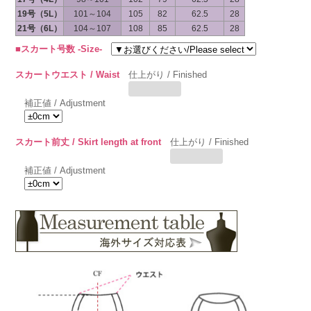
19号（5L）
101～104
105
82
62.5
28
21号（6L）
104～107
108
85
62.5
28
■スカート号数 -Size-
スカートウエスト / Waist
仕上がり / Finished
補正値 / Adjustment
スカート前丈 / Skirt length at front
仕上がり / Finished
補正値 / Adjustment