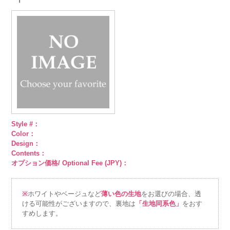
6000
リー柄
キュ
6000
ズリー柄
キ
6000
ズリー柄
キ
6000
プラ100％
ュプラ100％
ュプラ100％
DOLCELABY、
DOLCELABY、
DOLCELABY、
FairyRose
FairyRose
FairyRose
6000
6000
6000
Style #：
Color：
Design：
Contents：
オプション価格/ Optional Fee (JPY)：
※
ホワイトやベージュなど
薄い色の生地
をお選びの場合、透
ける可能性がございますので、裏地は
「生地同系色」
をおす
すめします。