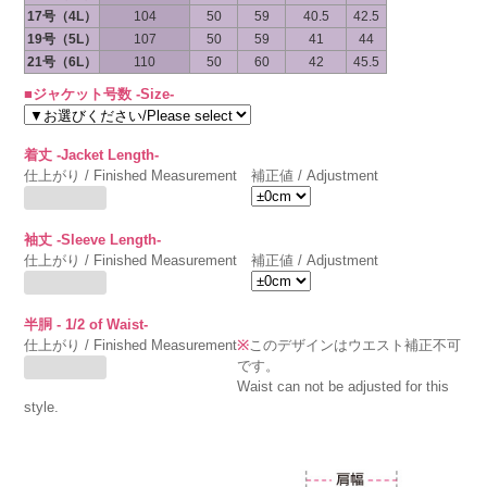
17号（4L）
104
50
59
40.5
42.5
19号（5L）
107
50
59
41
44
21号（6L）
110
50
60
42
45.5
■ジャケット号数 -Size-
着丈 -Jacket Length-
仕上がり / Finished Measurement
補正値 / Adjustment
袖丈 -Sleeve Length-
仕上がり / Finished Measurement
補正値 / Adjustment
半胴 - 1/2 of Waist-
仕上がり / Finished Measurement
※
このデザインはウエスト補正不可
です。
Waist can not be adjusted for this
style.