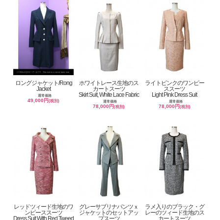
ロングジャケット/Rong
ホワイトレース生地のス
ライトピンクのワンピー
Jacket
カートスーツ
ススーツ
Skirt Suit, White Lace Fabric
Light Pink Dress Suit
通常価格
49,000円
(税別)
通常価格
通常価格
78,000円
78,000円
(税別)
(税別)
レッドツィード生地のワ
グレーサブリナパンツｘ
ラメ入りのブラック・グ
ンピーススーツ
ジャケットのセットアッ
レーのツィード生地のス
Dress Suit With Red Tweed
プスーツ
カートスーツ