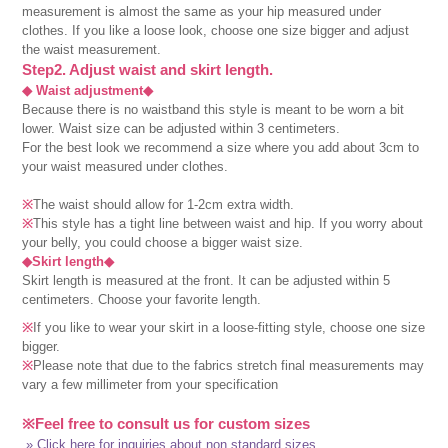
measurement is almost the same as your hip measured under
clothes. If you like a loose look, choose one size bigger and adjust
the waist measurement.
Step2. Adjust waist and skirt length.
◆ Waist adjustment◆
Because there is no waistband this style is meant to be worn a bit
lower. Waist size can be adjusted within 3 centimeters.
For the best look we recommend a size where you add about 3cm to
your waist measured under clothes.
※
The waist should allow for 1-2cm extra width.
※
This style has a tight line between waist and hip. If you worry about
your belly, you could choose a bigger waist size.
◆Skirt length◆
Skirt length is measured at the front. It can be adjusted within 5
centimeters. Choose your favorite length.
※
If you like to wear your skirt in a loose-fitting style, choose one size
bigger.
※
Please note that due to the fabrics stretch final measurements may
vary a few millimeter from your specification
※Feel free to consult us for custom sizes
» Click here for inquiries about non standard sizes.