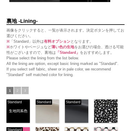
裏地 -Lining-
画像をクリックすると、一覧が表示されます。決定ボタンを押してお
選びください。
※
「Standard」以外は
有料オプション
となります。
※
ホワイトやベージュなど
薄い色の生地
をお選びの場合、透ける可能
性がございますので、裏地は
「Standard」
をおすすめします。
Please select the lining from the list below.
All the lining are option, except basic lining marked as "Standard".
If you select self fabric, sheer or in pale color, we recommend
"Standard" self matched color for lining.
1
2
3
Standard
Standard
Standard
生地同系色
ベージュ
ブラック
ブラック×ホ
Standard