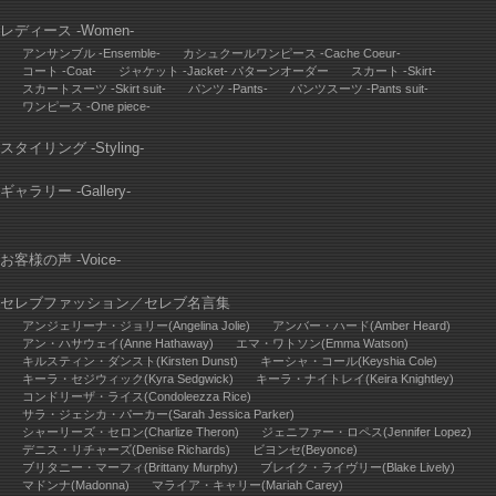
レディース -Women-
アンサンブル -Ensemble-
カシュクールワンピース -Cache Coeur-
コート -Coat-
ジャケット -Jacket- パターンオーダー
スカート -Skirt-
スカートスーツ -Skirt suit-
パンツ -Pants-
パンツスーツ -Pants suit-
ワンピース -One piece-
スタイリング -Styling-
ギャラリー -Gallery-
お客様の声 -Voice-
セレブファッション
／
セレブ名言集
アンジェリーナ・ジョリー(Angelina Jolie)
アンバー・ハード(Amber Heard)
アン・ハサウェイ(Anne Hathaway)
エマ・ワトソン(Emma Watson)
キルスティン・ダンスト(Kirsten Dunst)
キーシャ・コール(Keyshia Cole)
キーラ・セジウィック(Kyra Sedgwick)
キーラ・ナイトレイ(Keira Knightley)
コンドリーザ・ライス(Condoleezza Rice)
サラ・ジェシカ・パーカー(Sarah Jessica Parker)
シャーリーズ・セロン(Charlize Theron)
ジェニファー・ロペス(Jennifer Lopez)
デニス・リチャーズ(Denise Richards)
ビヨンセ(Beyonce)
ブリタニー・マーフィ(Brittany Murphy)
ブレイク・ライヴリー(Blake Lively)
マドンナ(Madonna)
マライア・キャリー(Mariah Carey)