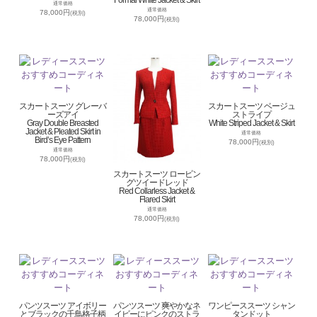
通常価格
通常価格
78,000円
(税別)
78,000円
(税別)
スカートスーツ グレーバ
スカートスーツ ベージュ
ーズアイ
ストライプ
Gray Double Breasted
White Striped Jacket & Skirt
Jacket & Pleated Skirt in
通常価格
Bird’s Eye Pattern
78,000円
(税別)
通常価格
78,000円
(税別)
スカートスーツ ロービン
グツイードレッド
Red Collarless Jacket &
Flared Skirt
通常価格
78,000円
(税別)
パンツスーツ アイボリー
パンツスーツ 爽やかなネ
ワンピーススーツ シャン
とブラックの千鳥格子柄
イビーにピンクのストラ
タンドット