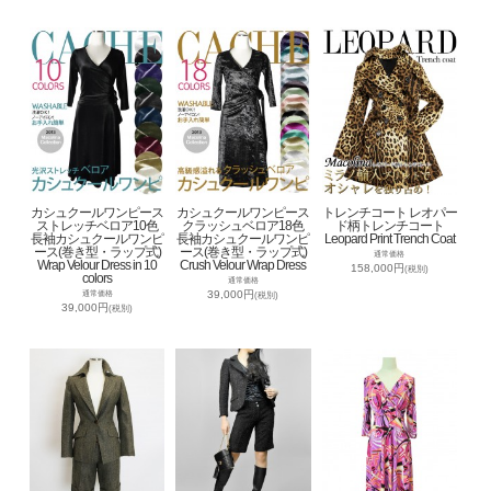
カシュクールワンピース
カシュクールワンピース
トレンチコート レオパー
ストレッチベロア10色
クラッシュベロア18色
ド柄トレンチコート
長袖カシュクールワンピ
長袖カシュクールワンピ
Leopard Print Trench Coat
ース(巻き型・ラップ式)
ース(巻き型・ラップ式)
通常価格
Wrap Velour Dress in 10
Crush Velour Wrap Dress
158,000円
(税別)
colors
通常価格
39,000円
通常価格
(税別)
39,000円
(税別)