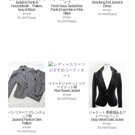
Jacket & Pants in
イプ
Shantung Dot Jacket &
Houndstooth Pattern,
Fresh Navy Jacket And
Dress
Ivory & Black
Pants Ensemble in Pink
通常価格
Stripe
78,000円
通常価格
(税別)
78,000円
通常価格
(税別)
78,000円
(税別)
ツイードジャケット ツイ
ードドット柄
Red Tweed Jacket
通常価格
39,000円
(税別)
パンツスーツ グレンチェ
ジャケット 重量感あるグ
ック柄
レーベルベット
Jacket & Pants in Glen
Gray Velvet Solid Jacket
Pattern
通常価格
39,000円
通常価格
(税別)
78,000円
(税別)