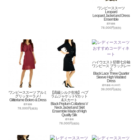
ワンピーススーツ
Leopard
Leopard Jacket and Dress
Ensemble
通常価格
78,000円
(税別)
ハイウエスト切替七分袖
ワンピース ブラックレー
ス
Black Lace Three Quarter
Sleeve High Waisted
Dress
通常価格 45,000円
39,000円
(税別)
ワンピーススーツ アルミ
【高級シルク生地】ぺプ
グリッターラメ /
ラムジャケットVカット
Glitterlame Bolero & Dress
&スカート
Black Peplum Collarless V
通常価格
Neck Jacket and Skirt
78,000円
(税別)
Ensemble Made of High
Quality Silk
通常価格
78,000円
(税別)