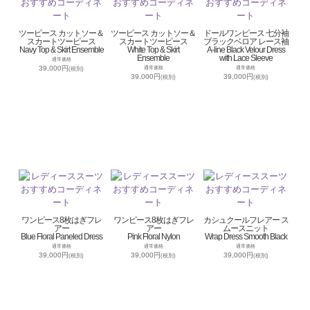
ツーピース カットソー＆
ツーピース カットソー＆
ドールワンピース 七分袖
スカートツーピース
スカートツーピース
ブラックベロア レース袖
Navy Top & Skirt Ensemble
White Top & Skirt
A-line Black Velour Dress
Ensemble
with Lace Sleeve
通常価格
39,000円
通常価格
通常価格
(税別)
39,000円
39,000円
(税別)
(税別)
ワンピース8枚はぎフレ
ワンピース8枚はぎフレ
カシュクールフレアー ス
アー
アー
ムースニット
Blue Floral Paneled Dress
Pink Floral Nylon
Wrap Dress Smooth Black
通常価格
通常価格
通常価格
39,000円
39,000円
39,000円
(税別)
(税別)
(税別)