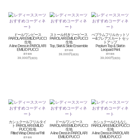
ドールワンピース
ストール付きツーピース
ぺプラムフリルカットソ
PAROLARI EMILIO PUCCI
PAROLARI EMILIO PUCCI
ー&フレアスカート セッ
生地
生地
トアップ
A-line Dress in PAROLARI
Top, Skirt & Stole Ensemble
Peplum Top & Skirt in
EMILIO PUCCI
Leopard Print
通常価格
39,000円
通常価格
通常価格
(税別)
39,000円
39,000円
(税別)
(税別)
カシュクールフリルタイ
ドールワンピース
カシュクールひもなし
ト PAROLARI EMILIO
PAROLARI EMILIO PUCCI
PAROLARI EMILIO PUCCI
PUCCI生地
生地
生地
Fitted Wrap Dress w/ Frill
A-line Dress in PAROLARI
A-line Dress in PAROLARI
EMILIO PUCCI
EMILIO PUCCI
通常価格