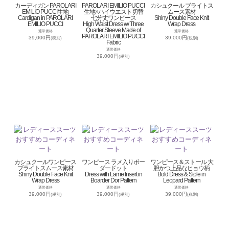
カーディガン PAROLARI
PAROLARI EMILIO PUCCI
カシュクール ブライトス
EMILIO PUCCI生地
生地×ハイウエスト切替
ムース素材
Cardigan in PAROLARI
七分丈ワンピース
Shiny Double Face Knit
EMILIO PUCCI
High Waist Dress w/ Three
Wrap Dress
Quarter Sleeve Made of
通常価格
通常価格
PAROLARI EMILIO PUCCI
39,000円
39,000円
(税別)
(税別)
Fabric
通常価格
39,000円
(税別)
カシュクールワンピース
ワンピース ラメ入りボー
ワンピース＆ストール 大
ブライトスムース素材
ダードット
胆かつ上品なヒョウ柄
Shiny Double Face Knit
Dress with Lame Insert in
Bold Dress & Stole in
Wrap Dress
Boarder Dor Pattern
Leopard Pattern
通常価格
通常価格
通常価格
39,000円
39,000円
39,000円
(税別)
(税別)
(税別)