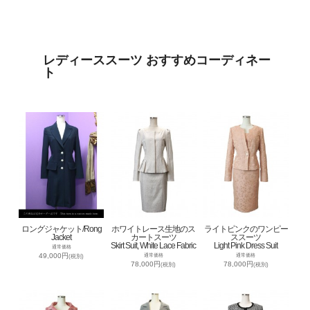
レディーススーツ おすすめコーディネー
ト
ロングジャケット/Rong
ホワイトレース生地のス
ライトピンクのワンピー
Jacket
カートスーツ
ススーツ
Skirt Suit, White Lace Fabric
Light Pink Dress Suit
通常価格
49,000円
通常価格
通常価格
(税別)
78,000円
78,000円
(税別)
(税別)