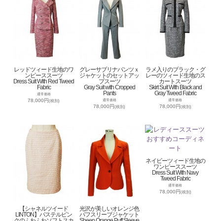
レッドツィード生地のワ
グレーサブリナパンツｘ
ラメ入りのブラック・グ
ンピーススーツ
ジャケットのセットアッ
レーのツィード生地のス
Dress Suit With Red Tweed
プスーツ
カートスーツ
Fabric
Gray Suit with Cropped
Skirt Suit With Black and
Pants
Gray Tweed Fabric
通常価格
78,000円
通常価格
通常価格
(税別)
78,000円
78,000円
(税別)
(税別)
ネイビーツィード生地の
ワンピーススーツ
Dress Suit With Navy
Tweed Fabric
通常価格
78,000円
(税別)
【シャネルツイード
光沢が美しいオレンジ色
LINTON】パステルピン
パフスリーブジャケット
クのふわふわソフトスカ
Sheen Orange Puff Sleeve