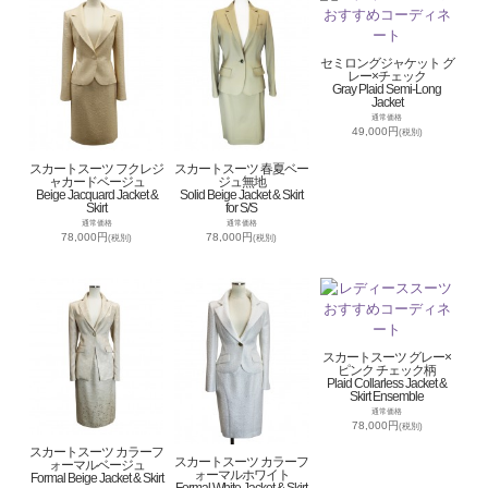
セミロングジャケット グ
レー×チェック
Gray Plaid Semi-Long
Jacket
通常価格
49,000円
(税別)
スカートスーツ フクレジ
スカートスーツ 春夏ベー
ャカードベージュ
ジュ無地
Beige Jacquard Jacket &
Solid Beige Jacket & Skirt
Skirt
for S/S
通常価格
通常価格
78,000円
78,000円
(税別)
(税別)
スカートスーツ グレー×
ピンク チェック柄
Plaid Collarless Jacket &
Skirt Ensemble
通常価格
78,000円
(税別)
スカートスーツ カラーフ
スカートスーツ カラーフ
ォーマルベージュ
ォーマルホワイト
Formal Beige Jacket & Skirt
Formal White Jacket & Skirt