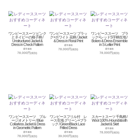
ワンピーススーツ ピンク
ワンピーススーツ ブラッ
ワンピーススーツ ブラ
とネイビーの格子柄 /
ク×ホワイト 花柄 / Jacket
ック×レッドS字柄生地 /
Unstructured Jacket &
& Dress in Floral Print
Bolero & Dress Ensemble
Dress in Check Pattern
in S-Letter Print
通常価格
78,000円
通常価格
通常価格
(税別)
78,000円
78,000円
(税別)
(税別)
ワンピーススーツ ブル
ワンピースフリル付 レ
スカートスーツ 千鳥柄 /
ージオメトリー / Blue
ース生地 グリーン×ブラ
Wool 100% Houndstooth
Collarless Jacket & Dress
ック / Green/Black Lace
Jacket & Skirt
in Geometric Pattern
Frilled Dress
通常価格
78,000円
通常価格
通常価格
(税別)
78,000円
39,000円
(税別)
(税別)