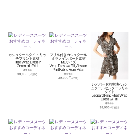
カシュクールタイト リッ
フリル付きカシュクール
チプリント素材
ミラノインポート素材
Fitted Wrap Dress in
MLサイズ
Geometric Print
Wrap Dress w/ Frill, Abstract
Print Fabric From Milan
通常価格
39,000円
通常価格
(税別)
39,000円
(税別)
レオパード柄生地×カシ
ュクールセンターフリル
タイト
Leopard Print, Fitted Wrap
Dress w/ Frill
通常価格
39,000円
(税別)