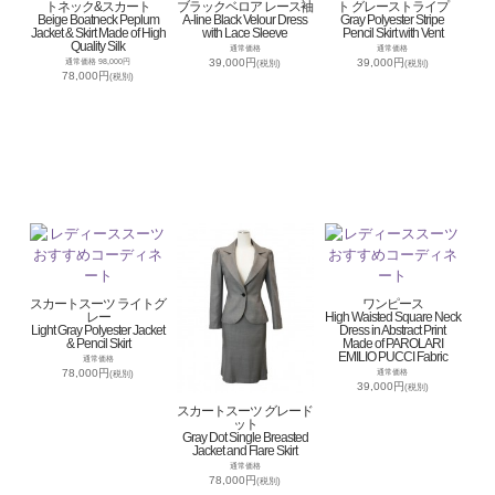
トネック&スカート
ブラックベロア レース袖
ト グレーストライプ
Beige Boatneck Peplum
A-line Black Velour Dress
Gray Polyester Stripe
Jacket & Skirt Made of High
with Lace Sleeve
Pencil Skirt with Vent
Quality Silk
通常価格
通常価格
39,000円
39,000円
通常価格 98,000円
(税別)
(税別)
78,000円
(税別)
スカートスーツ ライトグ
ワンピース
レー
High Waisted Square Neck
Light Gray Polyester Jacket
Dress in Abstract Print
& Pencil Skirt
Made of PAROLARI
EMILIO PUCCI Fabric
通常価格
78,000円
通常価格
(税別)
39,000円
(税別)
スカートスーツ グレード
ット
Gray Dot Single Breasted
Jacket and Flare Skirt
通常価格
78,000円
(税別)