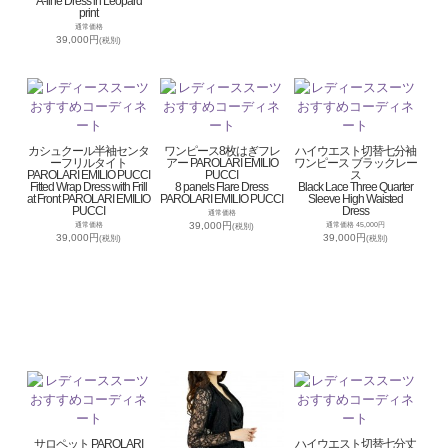
A-line Dress in Leopard
print
通常価格
39,000円
(税別)
カシュクール半袖センタ
ワンピース8枚はぎフレ
ハイウエスト切替七分袖
ーフリルタイト
アー PAROLARI EMILIO
ワンピース ブラックレー
PAROLARI EMILIO PUCCI
PUCCI
ス
Fitted Wrap Dress with Frill
8 panels Flare Dress
Black Lace Three Quarter
at Front PAROLARI EMILIO
PAROLARI EMILIO PUCCI
Sleeve High Waisted
PUCCI
Dress
通常価格
39,000円
通常価格
通常価格 45,000円
(税別)
39,000円
39,000円
(税別)
(税別)
サロペット PAROLARI
ハイウエスト切替七分丈