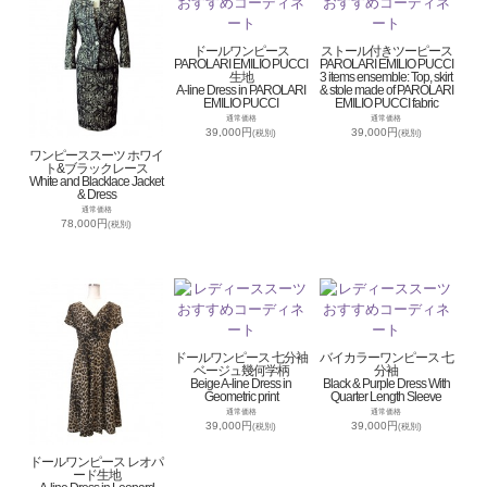
ドールワンピース
ストール付きツーピース
PAROLARI EMILIO PUCCI
PAROLARI EMILIO PUCCI
生地
3 items ensemble: Top, skirt
A-line Dress in PAROLARI
& stole made of PAROLARI
EMILIO PUCCI
EMILIO PUCCI fabric
通常価格
通常価格
39,000円
39,000円
(税別)
(税別)
ワンピーススーツ ホワイ
ト&ブラックレース
White and Blacklace Jacket
& Dress
通常価格
78,000円
(税別)
ドールワンピース 七分袖
バイカラーワンピース 七
ベージュ幾何学柄
分袖
Beige A-line Dress in
Black & Purple Dress With
Geometric print
Quarter Length Sleeve
通常価格
通常価格
39,000円
39,000円
(税別)
(税別)
ドールワンピース レオパ
ード生地