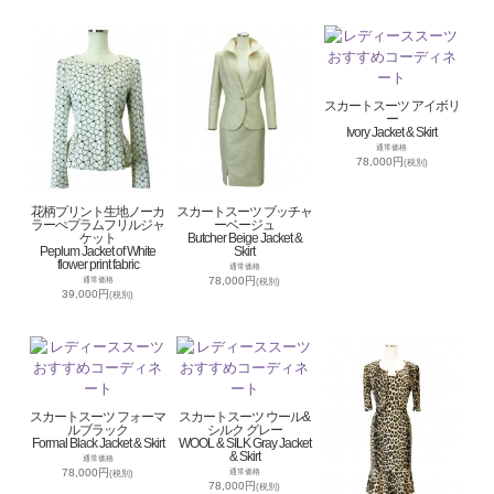
スカートスーツ アイボリ
ー
Ivory Jacket & Skirt
通常価格
78,000円
(税別)
花柄プリント生地ノーカ
スカートスーツ ブッチャ
ラーぺプラムフリルジャ
ーベージュ
ケット
Butcher Beige Jacket &
Peplum Jacket of White
Skirt
flower print fabric
通常価格
78,000円
通常価格
(税別)
39,000円
(税別)
スカートスーツ フォーマ
スカートスーツ ウール&
ルブラック
シルク グレー
Formal Black Jacket & Skirt
WOOL & SILK Gray Jacket
& Skirt
通常価格
78,000円
通常価格
(税別)
78,000円
(税別)