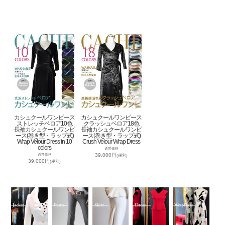
カシュクールワンピース
カシュクールワンピース
ストレッチベロア10色
クラッシュベロア18色
長袖カシュクールワンピ
長袖カシュクールワンピ
ース(巻き型・ラップ式)
ース(巻き型・ラップ式)
Wrap Velour Dress in 10
Crush Velour Wrap Dress
colors
通常価格
39,000円
通常価格
(税別)
39,000円
(税別)