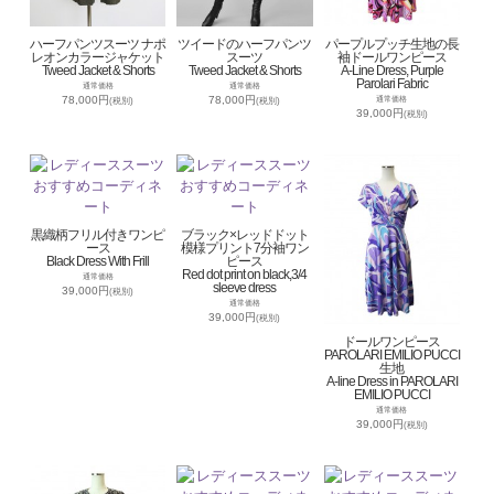
ハーフパンツスーツ ナポ
ツイードのハーフパンツ
パープルプッチ生地の長
レオンカラージャケット
スーツ
袖ドールワンピース
Tweed Jacket & Shorts
Tweed Jacket & Shorts
A-Line Dress, Purple
Parolari Fabric
通常価格
通常価格
78,000円
78,000円
通常価格
(税別)
(税別)
39,000円
(税別)
黒織柄フリル付きワンピ
ブラック×レッドドット
ース
模様プリント7分袖ワン
Black Dress With Frill
ピース
Red dot print on black,3/4
通常価格
sleeve dress
39,000円
(税別)
通常価格
39,000円
(税別)
ドールワンピース
PAROLARI EMILIO PUCCI
生地
A-line Dress in PAROLARI
EMILIO PUCCI
通常価格
39,000円
(税別)