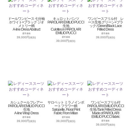
ドールワンピース 七分袖
キュロットパンツ
ワンピースフリル付 レ
ホワイト×ブラック ジオ
PAROLARI EMILIO PUCCI
ース生地 グリーン×ブラ
メトリー柄
生地
ック / Green/Black Lace
A-line Dress Abstruct
Culottes in PAROLARI
Frilled Dress
EMILIO PUCCI
通常価格
通常価格
39,000円
39,000円
通常価格
(税別)
(税別)
39,000円
(税別)
カシュクールフレアー
サロペット ミラノインポ
ワンピースフリル付
PAROLARI EMILIO PUCCI
ートフラワー柄
PAROLARI EMILIO PUCCI
生地
Salopette, Floral Print
生地 /Tank Frilled Dress
A-line Wrap Dress
Fabric From Milan
Made of PAROLARI
EMILIO PUCCI fabric
通常価格
通常価格
39,000円
39,000円
通常価格
(税別)
(税別)
39,000円
(税別)