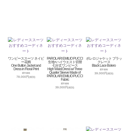
ワンピーススーツ ネイビ
PAROLARI EMILIO PUCCI
ボレロジャケット ブラッ
ー花柄
生地×ハイウエスト切替
クレース
One Button Jacket and
七分丈ワンピース
Black Lace Bolero
Dress in Floral Print
High Waist Dress w/ Three
通常価格
Quarter Sleeve Made of
39,000円
通常価格
(税別)
PAROLARI EMILIO PUCCI
78,000円
(税別)
Fabric
通常価格
39,000円
(税別)