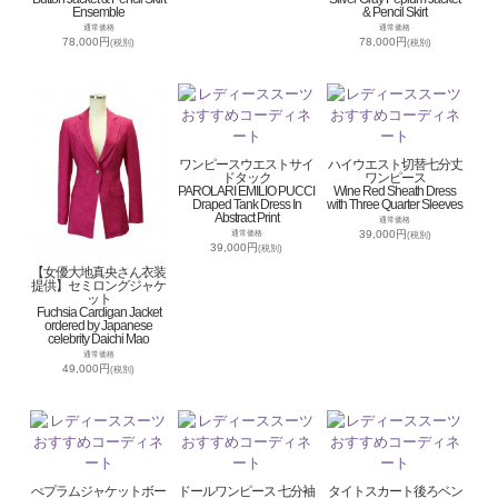
Ensemble
& Pencil Skirt
通常価格
通常価格
78,000円
78,000円
(税別)
(税別)
ワンピースウエストサイ
ハイウエスト切替七分丈
ドタック
ワンピース
PAROLARI EMILIO PUCCI
Wine Red Sheath Dress
Draped Tank Dress In
with Three Quarter Sleeves
Abstract Print
通常価格
39,000円
通常価格
(税別)
39,000円
(税別)
【女優大地真央さん衣装
提供】セミロングジャケ
ット
Fuchsia Cardigan Jacket
ordered by Japanese
celebrity Daichi Mao
通常価格
49,000円
(税別)
ぺプラムジャケットボー
ドールワンピース 七分袖
タイトスカート後ろベン