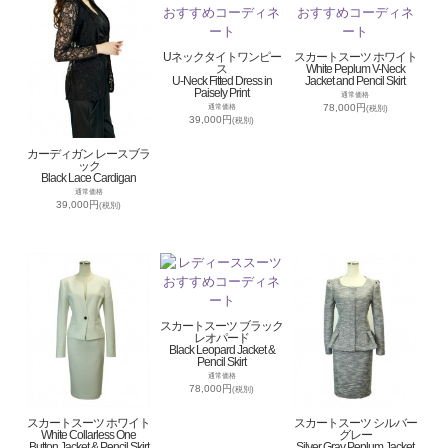
Uネックタイトワンピー
スカートスーツ ホワイト
ス
White Peplum V-Neck
U-Neck Fitted Dress in
Jacket and Pencil Skirt
Paisely Print
通常価格
78,000円
通常価格
(税別)
39,000円
(税別)
カーディガン レースブラ
ック
Black Lace Cardigan
通常価格
39,000円
(税別)
スカートスーツ ブラック
レオパード
Black Leopard Jacket &
Pencil Skirt
通常価格
78,000円
(税別)
スカートスーツ ホワイト
スカートスーツ シルバー
White Collarless One
グレー
Button Jacket & Pencil Skirt
Silver Gray Peplum Jacket