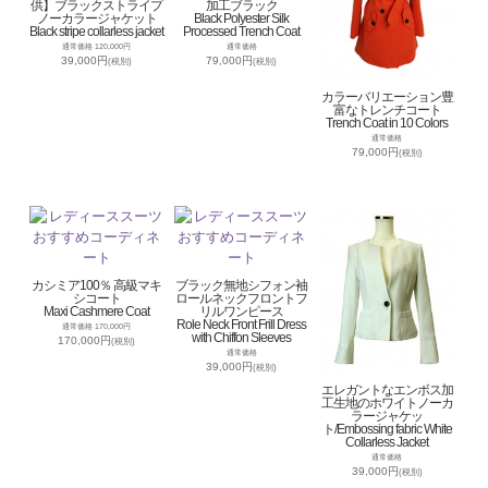
供】ブラックストライプ
加工ブラック
ノーカラージャケット
Black Polyester Silk
Black stripe collarless jacket
Processed Trench Coat
通常価格 120,000円
通常価格
39,000円
79,000円
(税別)
(税別)
カラーバリエーション豊
富なトレンチコート
Trench Coat in 10 Colors
通常価格
79,000円
(税別)
カシミア100％ 高級マキ
ブラック無地シフォン袖
シコート
ロールネックフロントフ
Maxi Cashmere Coat
リルワンピース
Role Neck Front Frill Dress
通常価格 170,000円
with Chiffon Sleeves
170,000円
(税別)
通常価格
39,000円
(税別)
エレガントなエンボス加
工生地のホワイトノーカ
ラージャケッ
ト/Embossing fabric White
Collarless Jacket
通常価格
39,000円
(税別)