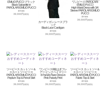
EMILIO PUCCI ブラック
ワンピース PAROLARI
Black Salopette in
EMILIO PUCCI
PAROLARI EMILIO PUCCI
High Waist Dress with 3/4
Sleeve PAROLARI EMILIO
通常価格
PUCCI
39,000円
(税別)
通常価格
39,000円
(税別)
カーディガン レースブラ
ック
Black Lace Cardigan
通常価格
39,000円
(税別)
ツーピース カットソー＆
ワンピース8枚はぎフレ
ツーピース カットソー＆
スカートツーピース
アー ピンクペイズリー
スカートツーピース
PAROLARI EMILIO PUCCI
8 Panels Flare Dress in
PAROLARI EMILIO PUCCI
Peplum Top & Pencil Skirt
Pink Paisely Print
Fabric Top & Skirt
通常価格
通常価格
通常価格
39,000円
39,000円
39,000円
(税別)
(税別)
(税別)