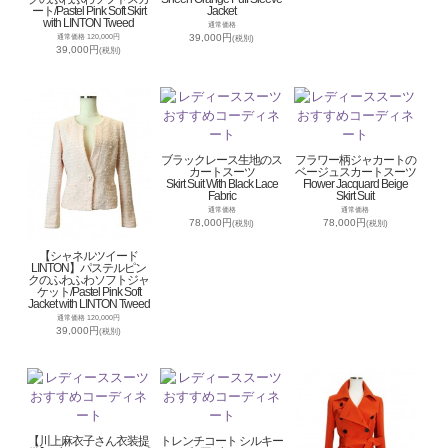
ート/Pastel Pink Soft Skirt
Jacket
with LINTON Tweed
通常価格
39,000円
通常価格 120,000円
(税別)
39,000円
(税別)
ブラックレース生地のス
フラワー柄ジャカートの
カートスーツ
ベージュスカートスーツ
Skirt Suit With Black Lace
Flower Jacquard Beige
Fabric
Skirt Suit
通常価格
通常価格
78,000円
78,000円
(税別)
(税別)
【シャネルツイード
LINTON】パステルピン
クのふわふわソフトジャ
ケット/Pastel Pink Soft
Jacket with LINTON Tweed
通常価格 120,000円
39,000円
(税別)
【川上麻衣子さん衣装提
トレンチコート シルキー