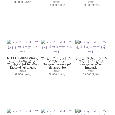
39,000円
通常価格
通常価格
(税別)
39,000円
39,000円
(税別)
(税別)
PUCCI Green & PInk×カ
ツーピース （カットソー
ツーピース カットソー＆
シュクール半袖センター
＆スカート）
スカートツーピース
フリルタイト/ Fitted Wrap
Staggered pattern Top &
Orange Top & Skirt
Dress with Frill at Front
Skirt Ensemble
Ensemble
通常価格
通常価格
通常価格
39,000円
39,000円
39,000円
(税別)
(税別)
(税別)