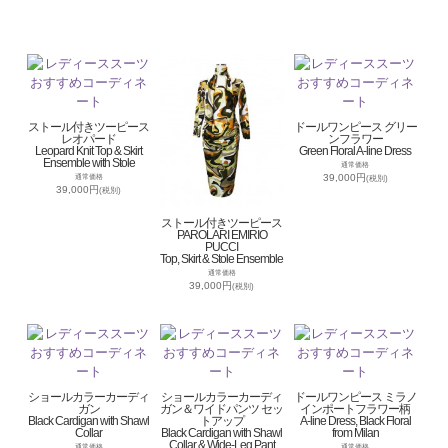
ストール付きツーピース
ドールワンピース グリー
レオパード
ンフラワー
Leopard Knit Top & Skirt
Green Floral A-line Dress
Ensemble with Stole
通常価格
39,000円
通常価格
(税別)
39,000円
(税別)
ストール付きツーピース
PAROLARI EMIRIO
PUCCI
Top, Skirt & Stole Ensemble
通常価格
39,000円
(税別)
ショールカラーカーディ
ショールカラーカーディ
ドールワンピース ミラノ
ガン
ガン＆ワイドパンツ セッ
インポートフラワー柄
Black Cardigan with Shawl
トアップ
A-line Dress, Black Floral
Collar
Black Cardigan with Shawl
from Milan
Collar & Wide-Leg Pant
通常価格
通常価格