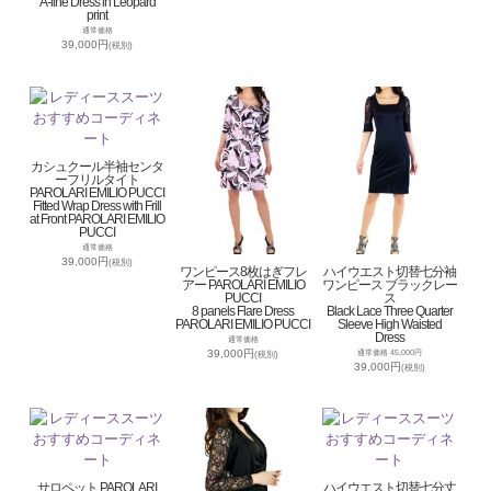
A-line Dress in Leopard
print
通常価格
39,000円
(税別)
カシュクール半袖センタ
ーフリルタイト
PAROLARI EMILIO PUCCI
Fitted Wrap Dress with Frill
at Front PAROLARI EMILIO
PUCCI
通常価格
39,000円
(税別)
ワンピース8枚はぎフレ
ハイウエスト切替七分袖
アー PAROLARI EMILIO
ワンピース ブラックレー
PUCCI
ス
8 panels Flare Dress
Black Lace Three Quarter
PAROLARI EMILIO PUCCI
Sleeve High Waisted
Dress
通常価格
39,000円
通常価格 45,000円
(税別)
39,000円
(税別)
サロペット PAROLARI
ハイウエスト切替七分丈