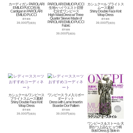
カーディガン PAROLARI
PAROLARI EMILIO PUCCI
カシュクール ブライトス
EMILIO PUCCI生地
生地×ハイウエスト切替
ムース素材
Cardigan in PAROLARI
七分丈ワンピース
Shiny Double Face Knit
EMILIO PUCCI
High Waist Dress w/ Three
Wrap Dress
Quarter Sleeve Made of
通常価格
通常価格
PAROLARI EMILIO PUCCI
39,000円
39,000円
(税別)
(税別)
Fabric
通常価格
39,000円
(税別)
カシュクールワンピース
ワンピース ラメ入りボー
ブライトスムース素材
ダードット
Shiny Double Face Knit
Dress with Lame Insert in
Wrap Dress
Boarder Dor Pattern
通常価格
通常価格
39,000円
39,000円
(税別)
(税別)
ワンピース＆ストール 大
胆かつ上品なヒョウ柄
Bold Dress & Stole in