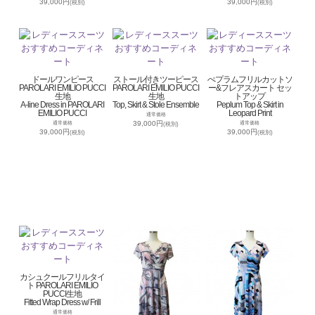
39,000円
39,000円
(税別)
(税別)
ドールワンピース
ストール付きツーピース
ぺプラムフリルカットソ
PAROLARI EMILIO PUCCI
PAROLARI EMILIO PUCCI
ー&フレアスカート セッ
生地
生地
トアップ
A-line Dress in PAROLARI
Top, Skirt & Stole Ensemble
Peplum Top & Skirt in
EMILIO PUCCI
Leopard Print
通常価格
39,000円
通常価格
通常価格
(税別)
39,000円
39,000円
(税別)
(税別)
カシュクールフリルタイ
ト PAROLARI EMILIO
PUCCI生地
Fitted Wrap Dress w/ Frill
通常価格