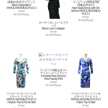
EMILIO PUCCI ブラック
ワンピース PAROLARI
Black Salopette in
EMILIO PUCCI
PAROLARI EMILIO PUCCI
High Waist Dress with 3/4
Sleeve PAROLARI EMILIO
通常価格
PUCCI
39,000円
(税別)
通常価格
39,000円
(税別)
カーディガン レースブラ
ック
Black Lace Cardigan
通常価格
39,000円
(税別)
ワンピース8枚はぎフレ
アー ピンクペイズリー
8 Panels Flare Dress in
Pink Paisely Print
通常価格
39,000円
(税別)
ツーピース カットソー＆
ツーピース カットソー＆
スカートツーピース
スカートツーピース
PAROLARI EMILIO PUCCI
PAROLARI EMILIO PUCCI
Peplum Top & Pencil Skirt
Fabric Top & Skirt
通常価格
通常価格