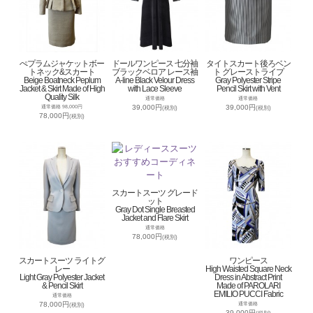
ぺプラムジャケットボー
ドールワンピース 七分袖
タイトスカート後ろベン
トネック&スカート
ブラックベロア レース袖
ト グレーストライプ
Beige Boatneck Peplum
A-line Black Velour Dress
Gray Polyester Stripe
Jacket & Skirt Made of High
with Lace Sleeve
Pencil Skirt with Vent
Quality Silk
通常価格
通常価格
39,000円
39,000円
通常価格 98,000円
(税別)
(税別)
78,000円
(税別)
スカートスーツ グレード
ット
Gray Dot Single Breasted
Jacket and Flare Skirt
通常価格
78,000円
(税別)
スカートスーツ ライトグ
ワンピース
レー
High Waisted Square Neck
Light Gray Polyester Jacket
Dress in Abstract Print
& Pencil Skirt
Made of PAROLARI
EMILIO PUCCI Fabric
通常価格
78,000円
通常価格
(税別)
39,000円