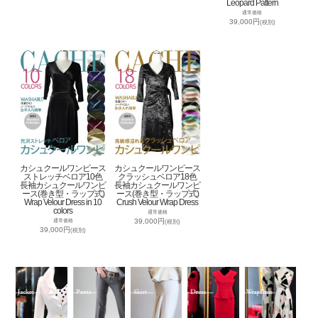
Leopard Pattern
通常価格
39,000円
(税別)
カシュクールワンピース
カシュクールワンピース
ストレッチベロア10色
クラッシュベロア18色
長袖カシュクールワンピ
長袖カシュクールワンピ
ース(巻き型・ラップ式)
ース(巻き型・ラップ式)
Wrap Velour Dress in 10
Crush Velour Wrap Dress
colors
通常価格
39,000円
通常価格
(税別)
39,000円
(税別)