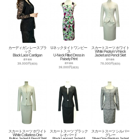
カーディガン レースブラ
Uネックタイトワンピー
スカートスーツ ホワイト
ック
ス
White Peplum V-Neck
Black Lace Cardigan
U-Neck Fitted Dress in
Jacket and Pencil Skirt
Paisely Print
通常価格
通常価格
39,000円
78,000円
通常価格
(税別)
(税別)
39,000円
(税別)
スカートスーツ ホワイト
スカートスーツ ブラック
スカートスーツ シルバー
White Collarless One
レオパード
グレー
Button Jacket & Pencil Skirt
Black Leopard Jacket &
Silver Gray Peplum Jacket