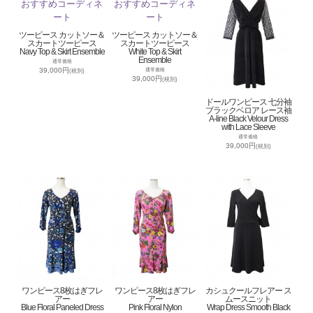
ツーピース カットソー＆
ツーピース カットソー＆
スカートツーピース
スカートツーピース
Navy Top & Skirt Ensemble
White Top & Skirt
Ensemble
通常価格
39,000円
通常価格
(税別)
39,000円
(税別)
ドールワンピース 七分袖
ブラックベロア レース袖
A-line Black Velour Dress
with Lace Sleeve
通常価格
39,000円
(税別)
ワンピース8枚はぎフレ
ワンピース8枚はぎフレ
カシュクールフレアー ス
アー
アー
ムースニット
Blue Floral Paneled Dress
Pink Floral Nylon
Wrap Dress Smooth Black