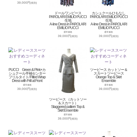
39,000円
(税別)
ドールワンピース
カシュクールひもなし
PAROLARI EMILIO PUCCI
PAROLARI EMILIO PUCCI
生地
生地
A-line Dress in PAROLARI
A-line Dress in PAROLARI
EMILIO PUCCI
EMILIO PUCCI
通常価格
通常価格
39,000円
39,000円
(税別)
(税別)
PUCCI Green & PInk×カ
ツーピース カットソー＆
シュクール半袖センター
スカートツーピース
フリルタイト/ Fitted Wrap
Orange Top & Skirt
Dress with Frill at Front
Ensemble
通常価格
通常価格
39,000円
39,000円
(税別)
(税別)
ツーピース （カットソー
＆スカート）
Staggered pattern Top &
Skirt Ensemble
通常価格
39,000円
(税別)