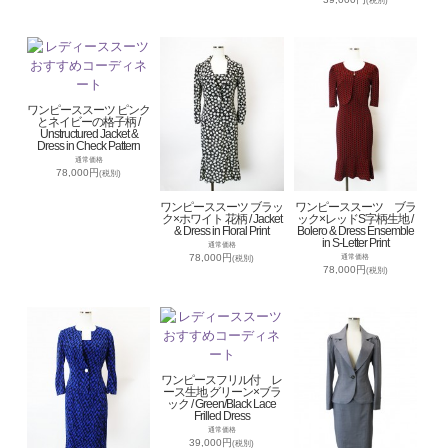
(税別)
ワンピーススーツ ピンク
とネイビーの格子柄 /
Unstructured Jacket &
Dress in Check Pattern
通常価格
78,000円
(税別)
ワンピーススーツ ブラッ
ワンピーススーツ ブラ
ク×ホワイト 花柄 / Jacket
ック×レッドS字柄生地 /
& Dress in Floral Print
Bolero & Dress Ensemble
in S-Letter Print
通常価格
78,000円
通常価格
(税別)
78,000円
(税別)
ワンピースフリル付 レ
ース生地 グリーン×ブラ
ック / Green/Black Lace
Frilled Dress
通常価格
39,000円
(税別)