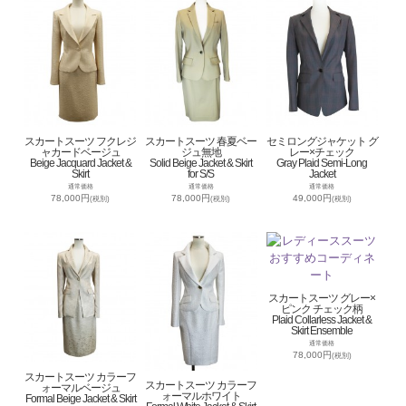
スカートスーツ フクレジ
スカートスーツ 春夏ベー
セミロングジャケット グ
ャカードベージュ
ジュ無地
レー×チェック
Beige Jacquard Jacket &
Solid Beige Jacket & Skirt
Gray Plaid Semi-Long
Skirt
for S/S
Jacket
通常価格
通常価格
通常価格
78,000円
78,000円
49,000円
(税別)
(税別)
(税別)
スカートスーツ グレー×
ピンク チェック柄
Plaid Collarless Jacket &
Skirt Ensemble
通常価格
78,000円
(税別)
スカートスーツ カラーフ
スカートスーツ カラーフ
ォーマルベージュ
ォーマルホワイト
Formal Beige Jacket & Skirt