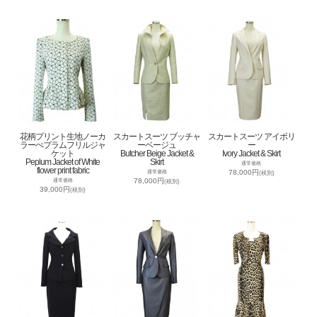
花柄プリント生地ノーカ
スカートスーツ ブッチャ
スカートスーツ アイボリ
ラーぺプラムフリルジャ
ーベージュ
ー
ケット
Butcher Beige Jacket &
Ivory Jacket & Skirt
Peplum Jacket of White
Skirt
通常価格
flower print fabric
78,000円
通常価格
(税別)
78,000円
通常価格
(税別)
39,000円
(税別)