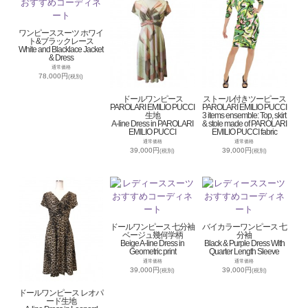
ワンピーススーツ ホワイ
ト&ブラックレース
White and Blacklace Jacket
& Dress
通常価格
78,000円
(税別)
ドールワンピース
ストール付きツーピース
PAROLARI EMILIO PUCCI
PAROLARI EMILIO PUCCI
生地
3 items ensemble: Top, skirt
A-line Dress in PAROLARI
& stole made of PAROLARI
EMILIO PUCCI
EMILIO PUCCI fabric
通常価格
通常価格
39,000円
39,000円
(税別)
(税別)
ドールワンピース 七分袖
バイカラーワンピース 七
ベージュ幾何学柄
分袖
Beige A-line Dress in
Black & Purple Dress With
Geometric print
Quarter Length Sleeve
通常価格
通常価格
39,000円
39,000円
(税別)
(税別)
ドールワンピース レオパ
ード生地