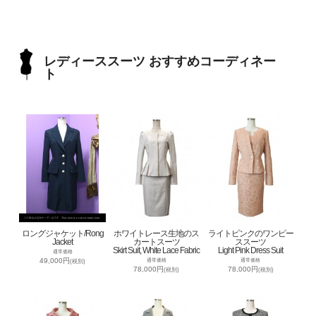
レディーススーツ おすすめコーディネー
ト
ロングジャケット/Rong
ホワイトレース生地のス
ライトピンクのワンピー
Jacket
カートスーツ
ススーツ
Skirt Suit, White Lace Fabric
Light Pink Dress Suit
通常価格
49,000円
通常価格
通常価格
(税別)
78,000円
78,000円
(税別)
(税別)