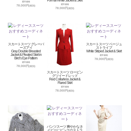
Formal White Jacket & Skirt
通常価格
通常価格
78,000円
(税別)
78,000円
(税別)
スカートスーツ グレーバ
スカートスーツ ベージュ
ーズアイ
ストライプ
Gray Double Breasted
White Striped Jacket & Skirt
Jacket & Pleated Skirt in
通常価格
Bird’s Eye Pattern
78,000円
(税別)
通常価格
78,000円
(税別)
スカートスーツ ロービン
グツイードレッド
Red Collarless Jacket &
Flared Skirt
通常価格
78,000円
(税別)
パンツスーツ 爽やかなネ
イビーにピンクのストラ