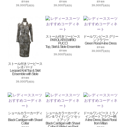
通常価格
通常価格
通常価格
39,000円
39,000円
39,000円
(税別)
(税別)
(税別)
ストール付きツーピース
ドールワンピース グリー
PAROLARI EMIRIO
ンフラワー
PUCCI
Green Floral A-line Dress
Top, Skirt & Stole Ensemble
通常価格
39,000円
通常価格
(税別)
39,000円
(税別)
ストール付きツーピース
レオパード
Leopard Knit Top & Skirt
Ensemble with Stole
通常価格
39,000円
(税別)
ショールカラーカーディ
ショールカラーカーディ
ドールワンピース ミラノ
ガン
ガン＆ワイドパンツ セッ
インポートフラワー柄
Black Cardigan with Shawl
トアップ
A-line Dress, Black Floral
Collar
Black Cardigan with Shawl
from Milan
Collar & Wide-Leg Pant