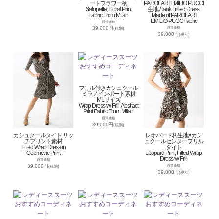
ートフラワー柄
PAROLARI EMILIO PUCCI
Salopette, Floral Print
生地 /Tank Frilled Dress
Fabric From Milan
Made of PAROLARI
EMILIO PUCCI fabric
通常価格
39,000円
通常価格
(税別)
39,000円
(税別)
フリル付きカシュクール
ミラノインポート素材
MLサイズ
Wrap Dress w/ Frill, Abstract
Print Fabric From Milan
通常価格
39,000円
(税別)
カシュクールタイト リッ
レオパード柄生地×カシ
チプリント素材
ュクールセンターフリル
Fitted Wrap Dress in
タイト
Geometric Print
Leopard Print, Fitted Wrap
Dress w/ Frill
通常価格
39,000円
通常価格
(税別)
39,000円
(税別)