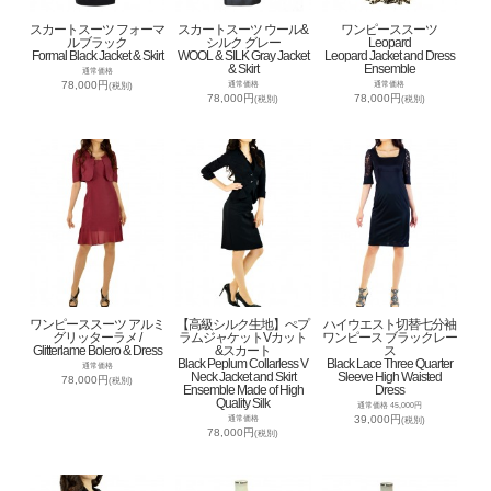
スカートスーツ フォーマ
スカートスーツ ウール&
ワンピーススーツ
ルブラック
シルク グレー
Leopard
Formal Black Jacket & Skirt
WOOL & SILK Gray Jacket
Leopard Jacket and Dress
& Skirt
Ensemble
通常価格
78,000円
通常価格
通常価格
(税別)
78,000円
78,000円
(税別)
(税別)
ワンピーススーツ アルミ
【高級シルク生地】ぺプ
ハイウエスト切替七分袖
グリッターラメ /
ラムジャケットVカット
ワンピース ブラックレー
Glitterlame Bolero & Dress
&スカート
ス
Black Peplum Collarless V
Black Lace Three Quarter
通常価格
Neck Jacket and Skirt
Sleeve High Waisted
78,000円
(税別)
Ensemble Made of High
Dress
Quality Silk
通常価格 45,000円
39,000円
通常価格
(税別)
78,000円
(税別)