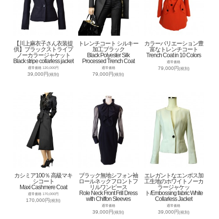
【川上麻衣子さん衣装提
トレンチコート シルキー
カラーバリエーション豊
供】ブラックストライプ
加工ブラック
富なトレンチコート
ノーカラージャケット
Black Polyester Silk
Trench Coat in 10 Colors
Black stripe collarless jacket
Processed Trench Coat
通常価格
79,000円
通常価格 120,000円
通常価格
(税別)
39,000円
79,000円
(税別)
(税別)
カシミア100％ 高級マキ
ブラック無地シフォン袖
エレガントなエンボス加
シコート
ロールネックフロントフ
工生地のホワイトノーカ
Maxi Cashmere Coat
リルワンピース
ラージャケッ
Role Neck Front Frill Dress
ト/Embossing fabric White
通常価格 170,000円
with Chiffon Sleeves
Collarless Jacket
170,000円
(税別)
通常価格
通常価格
39,000円
39,000円
(税別)
(税別)