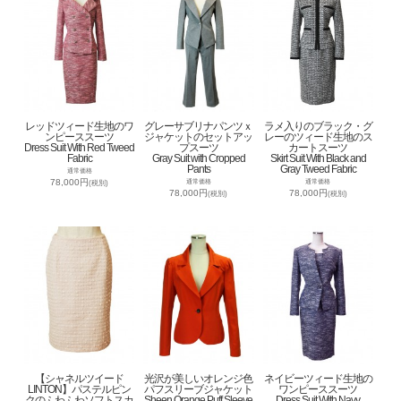
レッドツィード生地のワ
グレーサブリナパンツｘ
ラメ入りのブラック・グ
ンピーススーツ
ジャケットのセットアッ
レーのツィード生地のス
Dress Suit With Red Tweed
プスーツ
カートスーツ
Fabric
Gray Suit with Cropped
Skirt Suit With Black and
Pants
Gray Tweed Fabric
通常価格
78,000円
通常価格
通常価格
(税別)
78,000円
78,000円
(税別)
(税別)
【シャネルツイード
光沢が美しいオレンジ色
ネイビーツィード生地の
LINTON】パステルピン
パフスリーブジャケット
ワンピーススーツ
クのふわふわソフトスカ
Sheen Orange Puff Sleeve
Dress Suit With Navy