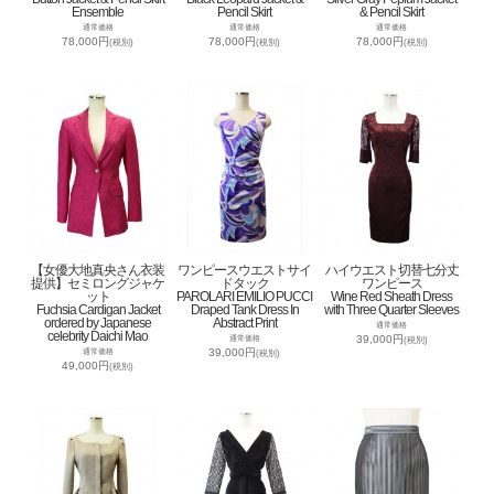
Ensemble
Pencil Skirt
& Pencil Skirt
通常価格
通常価格
通常価格
78,000円
78,000円
78,000円
(税別)
(税別)
(税別)
【女優大地真央さん衣装
ワンピースウエストサイ
ハイウエスト切替七分丈
提供】セミロングジャケ
ドタック
ワンピース
ット
PAROLARI EMILIO PUCCI
Wine Red Sheath Dress
Fuchsia Cardigan Jacket
Draped Tank Dress In
with Three Quarter Sleeves
ordered by Japanese
Abstract Print
通常価格
celebrity Daichi Mao
39,000円
通常価格
(税別)
39,000円
通常価格
(税別)
49,000円
(税別)