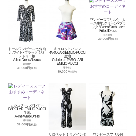
ワンピースフリル付 レ
ース生地 グリーン×ブラ
ック / Green/Black Lace
Frilled Dress
通常価格
39,000円
(税別)
ドールワンピース 七分袖
キュロットパンツ
ホワイト×ブラック ジオ
PAROLARI EMILIO PUCCI
メトリー柄
生地
A-line Dress Abstruct
Culottes in PAROLARI
EMILIO PUCCI
通常価格
39,000円
通常価格
(税別)
39,000円
(税別)
カシュクールフレアー
PAROLARI EMILIO PUCCI
生地
A-line Wrap Dress
通常価格
39,000円
(税別)
サロペット ミラノインポ
ワンピースフリル付