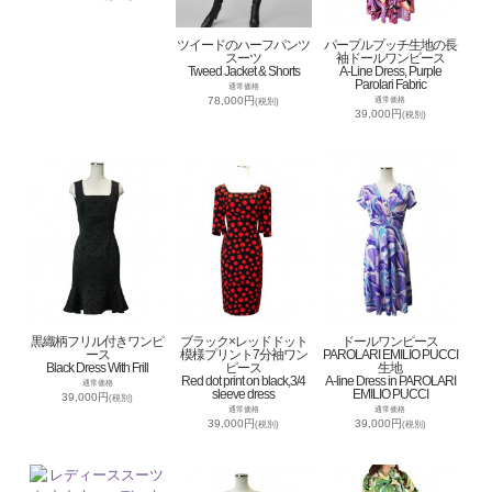
ツイードのハーフパンツ
パープルプッチ生地の長
スーツ
袖ドールワンピース
Tweed Jacket & Shorts
A-Line Dress, Purple
Parolari Fabric
通常価格
78,000円
通常価格
(税別)
39,000円
(税別)
黒織柄フリル付きワンピ
ブラック×レッドドット
ドールワンピース
ース
模様プリント7分袖ワン
PAROLARI EMILIO PUCCI
Black Dress With Frill
ピース
生地
Red dot print on black,3/4
A-line Dress in PAROLARI
通常価格
sleeve dress
EMILIO PUCCI
39,000円
(税別)
通常価格
通常価格
39,000円
39,000円
(税別)
(税別)