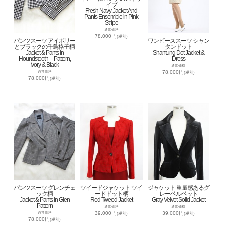
イプ
Fresh Navy Jacket And
Pants Ensemble in Pink
Stripe
通常価格
78,000円
(税別)
パンツスーツ アイボリー
ワンピーススーツ シャン
とブラックの千鳥格子柄
タンドット
Jacket & Pants in
Shantung Dot Jacket &
Houndstooth Pattern,
Dress
Ivory & Black
通常価格
78,000円
通常価格
(税別)
78,000円
(税別)
パンツスーツ グレンチェ
ツイードジャケット ツイ
ジャケット 重量感あるグ
ック柄
ードドット柄
レーベルベット
Jacket & Pants in Glen
Red Tweed Jacket
Gray Velvet Solid Jacket
Pattern
通常価格
通常価格
39,000円
39,000円
通常価格
(税別)
(税別)
78,000円
(税別)