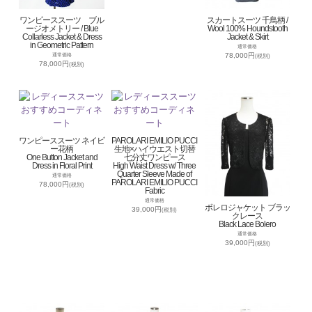
ワンピーススーツ ブル
スカートスーツ 千鳥柄 /
ージオメトリー / Blue
Wool 100% Houndstooth
Collarless Jacket & Dress
Jacket & Skirt
in Geometric Pattern
通常価格
78,000円
通常価格
(税別)
78,000円
(税別)
ワンピーススーツ ネイビ
PAROLARI EMILIO PUCCI
ー花柄
生地×ハイウエスト切替
One Button Jacket and
七分丈ワンピース
Dress in Floral Print
High Waist Dress w/ Three
Quarter Sleeve Made of
通常価格
PAROLARI EMILIO PUCCI
78,000円
(税別)
Fabric
通常価格
ボレロジャケット ブラッ
39,000円
(税別)
クレース
Black Lace Bolero
通常価格
39,000円
(税別)