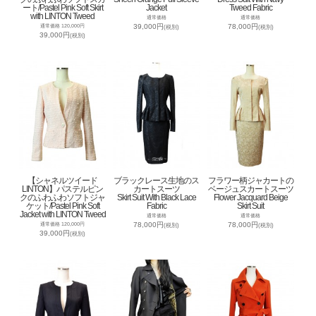
ート/Pastel Pink Soft Skirt
Jacket
Tweed Fabric
with LINTON Tweed
通常価格
通常価格
39,000円
78,000円
通常価格 120,000円
(税別)
(税別)
39,000円
(税別)
【シャネルツイード
ブラックレース生地のス
フラワー柄ジャカートの
LINTON】パステルピン
カートスーツ
ベージュスカートスーツ
クのふわふわソフトジャ
Skirt Suit With Black Lace
Flower Jacquard Beige
ケット/Pastel Pink Soft
Fabric
Skirt Suit
Jacket with LINTON Tweed
通常価格
通常価格
78,000円
78,000円
通常価格 120,000円
(税別)
(税別)
39,000円
(税別)