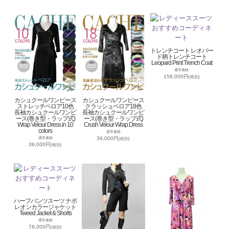
トレンチコート レオパー
ド柄トレンチコート
Leopard Print Trench Coat
通常価格
158,000円
(税別)
カシュクールワンピース
カシュクールワンピース
ストレッチベロア10色
クラッシュベロア18色
長袖カシュクールワンピ
長袖カシュクールワンピ
ース(巻き型・ラップ式)
ース(巻き型・ラップ式)
Wrap Velour Dress in 10
Crush Velour Wrap Dress
colors
通常価格
39,000円
通常価格
(税別)
39,000円
(税別)
ハーフパンツスーツ ナポ
レオンカラージャケット
Tweed Jacket & Shorts
通常価格
78,000円
(税別)