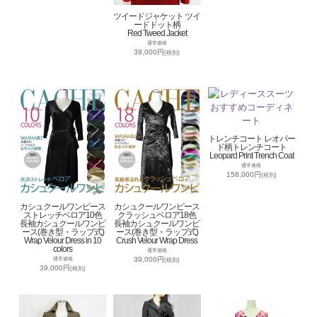
ツイードジャケット ツイ
ードドット柄
Red Tweed Jacket
通常価格
39,000円
(税別)
トレンチコート レオパー
ド柄トレンチコート
Leopard Print Trench Coat
通常価格
158,000円
(税別)
カシュクールワンピース
カシュクールワンピース
ストレッチベロア10色
クラッシュベロア18色
長袖カシュクールワンピ
長袖カシュクールワンピ
ース(巻き型・ラップ式)
ース(巻き型・ラップ式)
Wrap Velour Dress in 10
Crush Velour Wrap Dress
colors
通常価格
39,000円
通常価格
(税別)
39,000円
(税別)