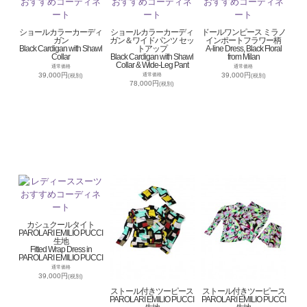
ショールカラーカーディ
ショールカラーカーディ
ドールワンピース ミラノ
ガン
ガン＆ワイドパンツ セッ
インポートフラワー柄
Black Cardigan with Shawl
トアップ
A-line Dress, Black Floral
Collar
Black Cardigan with Shawl
from Milan
Collar & Wide-Leg Pant
通常価格
通常価格
39,000円
39,000円
通常価格
(税別)
(税別)
78,000円
(税別)
カシュクールタイト
PAROLARI EMILIO PUCCI
生地
Fitted Wrap Dress in
PAROLARI EMILIO PUCCI
通常価格
39,000円
(税別)
ストール付きツーピース
ストール付きツーピース
PAROLARI EMILIO PUCCI
PAROLARI EMILIO PUCCI