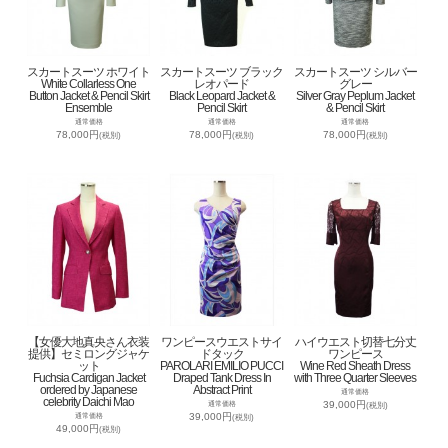
スカートスーツ ホワイト
スカートスーツ ブラック
スカートスーツ シルバー
White Collarless One
レオパード
グレー
Button Jacket & Pencil Skirt
Black Leopard Jacket &
Silver Gray Peplum Jacket
Ensemble
Pencil Skirt
& Pencil Skirt
通常価格
通常価格
通常価格
78,000円
78,000円
78,000円
(税別)
(税別)
(税別)
【女優大地真央さん衣装
ワンピースウエストサイ
ハイウエスト切替七分丈
提供】セミロングジャケ
ドタック
ワンピース
ット
PAROLARI EMILIO PUCCI
Wine Red Sheath Dress
Fuchsia Cardigan Jacket
Draped Tank Dress In
with Three Quarter Sleeves
ordered by Japanese
Abstract Print
通常価格
celebrity Daichi Mao
39,000円
通常価格
(税別)
39,000円
通常価格
(税別)
49,000円
(税別)