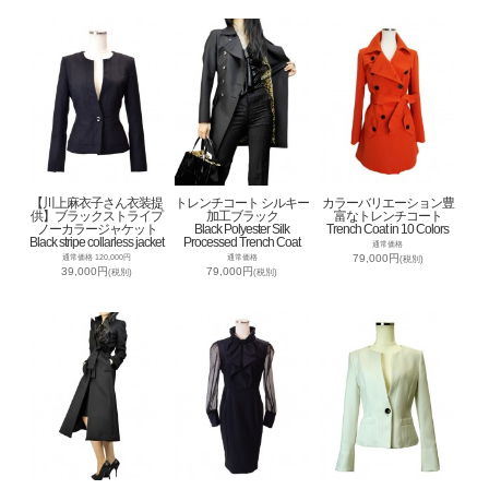
【川上麻衣子さん衣装提
トレンチコート シルキー
カラーバリエーション豊
供】ブラックストライプ
加工ブラック
富なトレンチコート
ノーカラージャケット
Black Polyester Silk
Trench Coat in 10 Colors
Black stripe collarless jacket
Processed Trench Coat
通常価格
79,000円
通常価格 120,000円
通常価格
(税別)
39,000円
79,000円
(税別)
(税別)