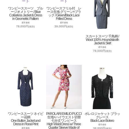
ワンピーススーツ ブル
ワンピースフリル付 レ
ージオメトリー / Blue
ース生地 グリーン×ブラ
Collarless Jacket & Dress
ック / Green/Black Lace
in Geometric Pattern
Frilled Dress
通常価格
通常価格
78,000円
39,000円
(税別)
(税別)
スカートスーツ 千鳥柄 /
Wool 100% Houndstooth
Jacket & Skirt
通常価格
78,000円
(税別)
ワンピーススーツ ネイビ
PAROLARI EMILIO PUCCI
ボレロジャケット ブラッ
ー花柄
生地×ハイウエスト切替
クレース
One Button Jacket and
七分丈ワンピース
Black Lace Bolero
Dress in Floral Print
High Waist Dress w/ Three
通常価格
Quarter Sleeve Made of
39,000円
通常価格
(税別)