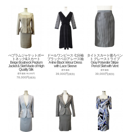
ぺプラムジャケットボー
ドールワンピース 七分袖
タイトスカート後ろベン
トネック&スカート
ブラックベロア レース袖
ト グレーストライプ
Beige Boatneck Peplum
A-line Black Velour Dress
Gray Polyester Stripe
Jacket & Skirt Made of High
with Lace Sleeve
Pencil Skirt with Vent
Quality Silk
通常価格
通常価格
39,000円
39,000円
通常価格 98,000円
(税別)
(税別)
78,000円
(税別)