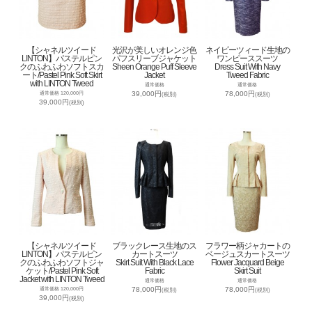
【シャネルツイード
光沢が美しいオレンジ色
ネイビーツィード生地の
LINTON】パステルピン
パフスリーブジャケット
ワンピーススーツ
クのふわふわソフトスカ
Sheen Orange Puff Sleeve
Dress Suit With Navy
ート/Pastel Pink Soft Skirt
Jacket
Tweed Fabric
with LINTON Tweed
通常価格
通常価格
39,000円
78,000円
通常価格 120,000円
(税別)
(税別)
39,000円
(税別)
【シャネルツイード
ブラックレース生地のス
フラワー柄ジャカートの
LINTON】パステルピン
カートスーツ
ベージュスカートスーツ
クのふわふわソフトジャ
Skirt Suit With Black Lace
Flower Jacquard Beige
ケット/Pastel Pink Soft
Fabric
Skirt Suit
Jacket with LINTON Tweed
通常価格
通常価格
78,000円
78,000円
通常価格 120,000円
(税別)
(税別)
39,000円
(税別)