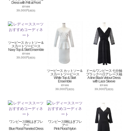
Dress with Frill at Front
通常価格
39,000円
(税別)
ツーピース カットソー＆
スカートツーピース
Navy Top & Skirt Ensemble
通常価格
39,000円
(税別)
ツーピース カットソー＆
ドールワンピース 七分袖
スカートツーピース
ブラックベロア レース袖
White Top & Skirt
A-line Black Velour Dress
Ensemble
with Lace Sleeve
通常価格
通常価格
39,000円
39,000円
(税別)
(税別)
ワンピース8枚はぎフレ
ワンピース8枚はぎフレ
アー
アー
Blue Floral Paneled Dress
Pink Floral Nylon