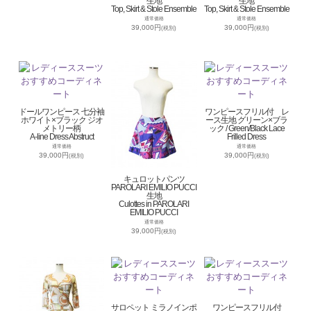
生地
生地
Top, Skirt & Stole Ensemble
Top, Skirt & Stole Ensemble
通常価格
通常価格
39,000円
39,000円
(税別)
(税別)
ドールワンピース 七分袖
ワンピースフリル付 レ
ホワイト×ブラック ジオ
ース生地 グリーン×ブラ
メトリー柄
ック / Green/Black Lace
A-line Dress Abstruct
Frilled Dress
通常価格
通常価格
39,000円
39,000円
(税別)
(税別)
キュロットパンツ
PAROLARI EMILIO PUCCI
生地
Culottes in PAROLARI
EMILIO PUCCI
通常価格
39,000円
(税別)
サロペット ミラノインポ
ワンピースフリル付