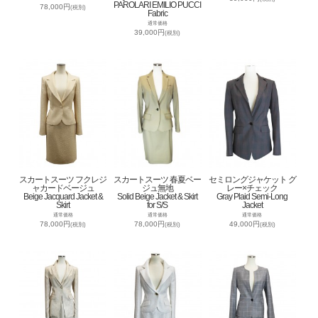
PAROLARI EMILIO PUCCI
78,000円
(税別)
Fabric
通常価格
39,000円
(税別)
スカートスーツ フクレジ
スカートスーツ 春夏ベー
セミロングジャケット グ
ャカードベージュ
ジュ無地
レー×チェック
Beige Jacquard Jacket &
Solid Beige Jacket & Skirt
Gray Plaid Semi-Long
Skirt
for S/S
Jacket
通常価格
通常価格
通常価格
78,000円
78,000円
49,000円
(税別)
(税別)
(税別)