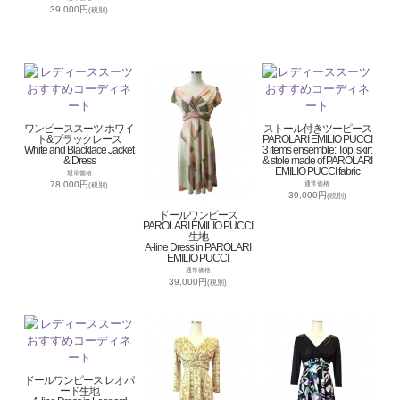
39,000円
(税別)
ワンピーススーツ ホワイ
ストール付きツーピース
ト&ブラックレース
PAROLARI EMILIO PUCCI
White and Blacklace Jacket
3 items ensemble: Top, skirt
& Dress
& stole made of PAROLARI
EMILIO PUCCI fabric
通常価格
78,000円
通常価格
(税別)
39,000円
(税別)
ドールワンピース
PAROLARI EMILIO PUCCI
生地
A-line Dress in PAROLARI
EMILIO PUCCI
通常価格
39,000円
(税別)
ドールワンピース レオパ
ード生地