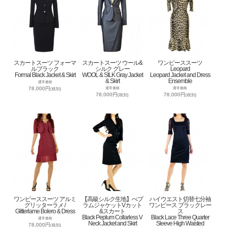
スカートスーツ フォーマ
スカートスーツ ウール&
ワンピーススーツ
ルブラック
シルク グレー
Leopard
Formal Black Jacket & Skirt
WOOL & SILK Gray Jacket
Leopard Jacket and Dress
& Skirt
Ensemble
通常価格
78,000円
通常価格
通常価格
(税別)
78,000円
78,000円
(税別)
(税別)
ワンピーススーツ アルミ
【高級シルク生地】ぺプ
ハイウエスト切替七分袖
グリッターラメ /
ラムジャケットVカット
ワンピース ブラックレー
Glitterlame Bolero & Dress
&スカート
ス
Black Peplum Collarless V
Black Lace Three Quarter
通常価格
Neck Jacket and Skirt
Sleeve High Waisted
78,000円
(税別)