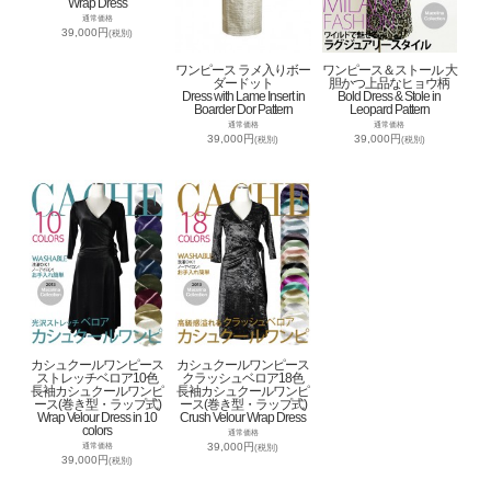
Wrap Dress
通常価格
39,000円
(税別)
ワンピース ラメ入りボー
ワンピース＆ストール 大
ダードット
胆かつ上品なヒョウ柄
Dress with Lame Insert in
Bold Dress & Stole in
Boarder Dor Pattern
Leopard Pattern
通常価格
通常価格
39,000円
39,000円
(税別)
(税別)
カシュクールワンピース
カシュクールワンピース
ストレッチベロア10色
クラッシュベロア18色
長袖カシュクールワンピ
長袖カシュクールワンピ
ース(巻き型・ラップ式)
ース(巻き型・ラップ式)
Wrap Velour Dress in 10
Crush Velour Wrap Dress
colors
通常価格
39,000円
通常価格
(税別)
39,000円
(税別)