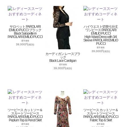
サロペット PAROLARI
ハイウエスト切替七分丈
EMILIO PUCCI ブラック
ワンピース PAROLARI
Black Salopette in
EMILIO PUCCI
PAROLARI EMILIO PUCCI
High Waist Dress with 3/4
Sleeve PAROLARI EMILIO
通常価格
PUCCI
39,000円
(税別)
通常価格
39,000円
(税別)
カーディガン レースブラ
ック
Black Lace Cardigan
通常価格
39,000円
(税別)
ツーピース カットソー＆
ツーピース カットソー＆
スカートツーピース
スカートツーピース
PAROLARI EMILIO PUCCI
PAROLARI EMILIO PUCCI
Peplum Top & Pencil Skirt
Fabric Top & Skirt
通常価格
通常価格