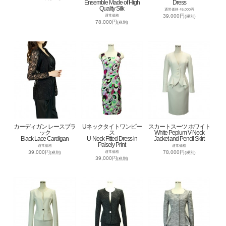
Ensemble Made of High
Dress
Quality Silk
通常価格 45,000円
39,000円
通常価格
(税別)
78,000円
(税別)
カーディガン レースブラ
Uネックタイトワンピー
スカートスーツ ホワイト
ック
ス
White Peplum V-Neck
Black Lace Cardigan
U-Neck Fitted Dress in
Jacket and Pencil Skirt
Paisely Print
通常価格
通常価格
39,000円
78,000円
通常価格
(税別)
(税別)
39,000円
(税別)