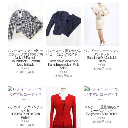
パンツスーツ アイボリー
パンツスーツ 爽やかなネ
ワンピーススーツ シャン
とブラックの千鳥格子柄
イビーにピンクのストラ
タンドット
Jacket & Pants in
イプ
Shantung Dot Jacket &
Houndstooth Pattern,
Fresh Navy Jacket And
Dress
Ivory & Black
Pants Ensemble in Pink
通常価格
Stripe
78,000円
通常価格
(税別)
78,000円
通常価格
(税別)
78,000円
(税別)
パンツスーツ グレンチェ
ジャケット 重量感あるグ
ック柄
レーベルベット
Jacket & Pants in Glen
Gray Velvet Solid Jacket
Pattern
通常価格
39,000円
通常価格
(税別)
78,000円
(税別)