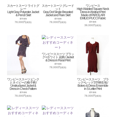
スカートスーツ ライトグ
スカートスーツ グレード
ワンピース
レー
ット
High Waisted Square Neck
Light Gray Polyester Jacket
Gray Dot Single Breasted
Dress in Abstract Print
& Pencil Skirt
Jacket and Flare Skirt
Made of PAROLARI
EMILIO PUCCI Fabric
通常価格
通常価格
78,000円
78,000円
通常価格
(税別)
(税別)
39,000円
(税別)
ワンピーススーツ ブラッ
ク×ホワイト 花柄 / Jacket
& Dress in Floral Print
通常価格
78,000円
(税別)
ワンピーススーツ ピンク
ワンピーススーツ ブラ
とネイビーの格子柄 /
ック×レッドS字柄生地 /
Unstructured Jacket &
Bolero & Dress Ensemble
Dress in Check Pattern
in S-Letter Print
通常価格
通常価格
78,000円
78,000円
(税別)
(税別)