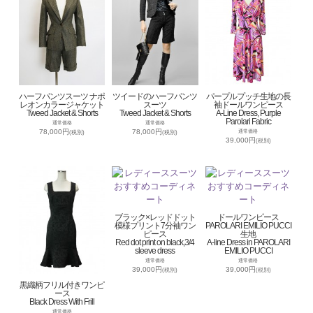
ハーフパンツスーツ ナポ
ツイードのハーフパンツ
パープルプッチ生地の長
レオンカラージャケット
スーツ
袖ドールワンピース
Tweed Jacket & Shorts
Tweed Jacket & Shorts
A-Line Dress, Purple
Parolari Fabric
通常価格
通常価格
78,000円
78,000円
通常価格
(税別)
(税別)
39,000円
(税別)
ブラック×レッドドット
ドールワンピース
模様プリント7分袖ワン
PAROLARI EMILIO PUCCI
ピース
生地
Red dot print on black,3/4
A-line Dress in PAROLARI
sleeve dress
EMILIO PUCCI
通常価格
通常価格
39,000円
39,000円
(税別)
(税別)
黒織柄フリル付きワンピ
ース
Black Dress With Frill
通常価格