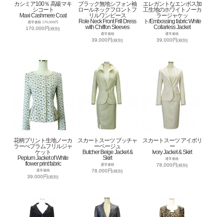
カシミア100％ 高級マキ
ブラック無地シフォン袖
エレガントなエンボス加
シコート
ロールネックフロントフ
工生地のホワイトノーカ
Maxi Cashmere Coat
リルワンピース
ラージャケッ
Role Neck Front Frill Dress
ト/Embossing fabric White
通常価格 170,000円
with Chiffon Sleeves
Collarless Jacket
170,000円
(税別)
通常価格
通常価格
39,000円
39,000円
(税別)
(税別)
花柄プリント生地ノーカ
スカートスーツ ブッチャ
スカートスーツ アイボリ
ラーぺプラムフリルジャ
ーベージュ
ー
ケット
Butcher Beige Jacket &
Ivory Jacket & Skirt
Peplum Jacket of White
Skirt
通常価格
flower print fabric
78,000円
通常価格
(税別)
78,000円
通常価格
(税別)
39,000円
(税別)