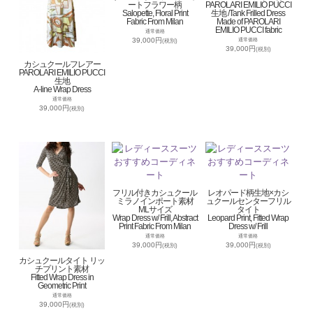
ートフラワー柄
PAROLARI EMILIO PUCCI
Salopette, Floral Print
生地 /Tank Frilled Dress
Fabric From Milan
Made of PAROLARI
EMILIO PUCCI fabric
通常価格
39,000円
通常価格
(税別)
39,000円
(税別)
カシュクールフレアー
PAROLARI EMILIO PUCCI
生地
A-line Wrap Dress
通常価格
39,000円
(税別)
フリル付きカシュクール
レオパード柄生地×カシ
ミラノインポート素材
ュクールセンターフリル
MLサイズ
タイト
Wrap Dress w/ Frill, Abstract
Leopard Print, Fitted Wrap
Print Fabric From Milan
Dress w/ Frill
通常価格
通常価格
39,000円
39,000円
(税別)
(税別)
カシュクールタイト リッ
チプリント素材
Fitted Wrap Dress in
Geometric Print
通常価格
39,000円
(税別)