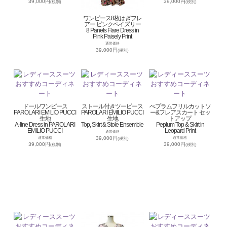
39,000円
39,000円
(税別)
(税別)
ワンピース8枚はぎフレ
アー ピンクペイズリー
8 Panels Flare Dress in
Pink Paisely Print
通常価格
39,000円
(税別)
ドールワンピース
ストール付きツーピース
ぺプラムフリルカットソ
PAROLARI EMILIO PUCCI
PAROLARI EMILIO PUCCI
ー&フレアスカート セッ
生地
生地
トアップ
A-line Dress in PAROLARI
Top, Skirt & Stole Ensemble
Peplum Top & Skirt in
EMILIO PUCCI
Leopard Print
通常価格
39,000円
通常価格
通常価格
(税別)
39,000円
39,000円
(税別)
(税別)