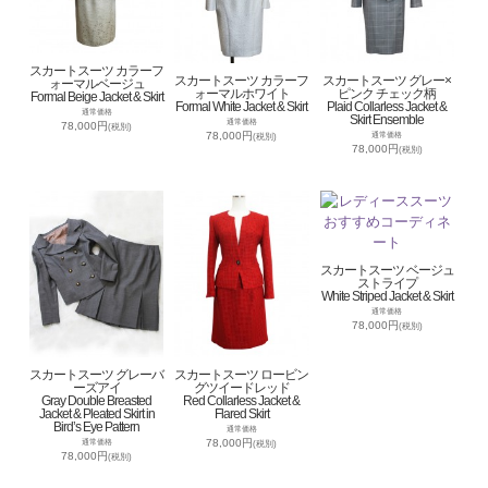
スカートスーツ カラーフ
スカートスーツ カラーフ
スカートスーツ グレー×
ォーマルベージュ
ォーマルホワイト
ピンク チェック柄
Formal Beige Jacket & Skirt
Formal White Jacket & Skirt
Plaid Collarless Jacket &
通常価格
Skirt Ensemble
通常価格
78,000円
(税別)
78,000円
通常価格
(税別)
78,000円
(税別)
スカートスーツ ベージュ
ストライプ
White Striped Jacket & Skirt
通常価格
78,000円
(税別)
スカートスーツ グレーバ
スカートスーツ ロービン
ーズアイ
グツイードレッド
Gray Double Breasted
Red Collarless Jacket &
Jacket & Pleated Skirt in
Flared Skirt
Bird’s Eye Pattern
通常価格
78,000円
通常価格
(税別)
78,000円
(税別)