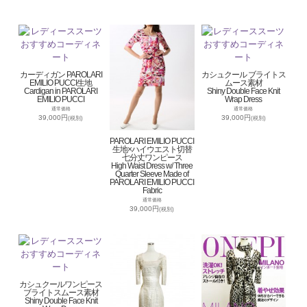
カーディガン PAROLARI
カシュクール ブライトス
EMILIO PUCCI生地
ムース素材
Cardigan in PAROLARI
Shiny Double Face Knit
EMILIO PUCCI
Wrap Dress
通常価格
通常価格
39,000円
39,000円
(税別)
(税別)
PAROLARI EMILIO PUCCI
生地×ハイウエスト切替
七分丈ワンピース
High Waist Dress w/ Three
Quarter Sleeve Made of
PAROLARI EMILIO PUCCI
Fabric
通常価格
39,000円
(税別)
カシュクールワンピース
ブライトスムース素材
Shiny Double Face Knit