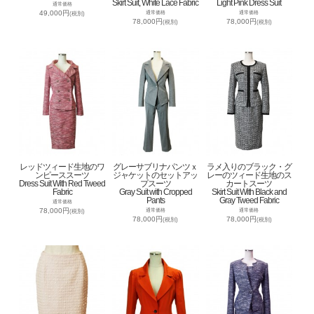
Skirt Suit, White Lace Fabric
Light Pink Dress Suit
通常価格
49,000円
通常価格
通常価格
(税別)
78,000円
78,000円
(税別)
(税別)
レッドツィード生地のワ
グレーサブリナパンツｘ
ラメ入りのブラック・グ
ンピーススーツ
ジャケットのセットアッ
レーのツィード生地のス
Dress Suit With Red Tweed
プスーツ
カートスーツ
Fabric
Gray Suit with Cropped
Skirt Suit With Black and
Pants
Gray Tweed Fabric
通常価格
78,000円
通常価格
通常価格
(税別)
78,000円
78,000円
(税別)
(税別)