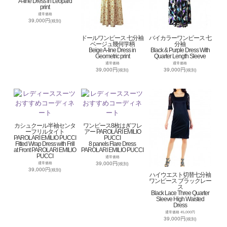
A-line Dress in Leopard
print
通常価格
39,000円
(税別)
ドールワンピース 七分袖
バイカラーワンピース 七
ベージュ幾何学柄
分袖
Beige A-line Dress in
Black & Purple Dress With
Geometric print
Quarter Length Sleeve
通常価格
通常価格
39,000円
39,000円
(税別)
(税別)
カシュクール半袖センタ
ワンピース8枚はぎフレ
ーフリルタイト
アー PAROLARI EMILIO
PAROLARI EMILIO PUCCI
PUCCI
Fitted Wrap Dress with Frill
8 panels Flare Dress
at Front PAROLARI EMILIO
PAROLARI EMILIO PUCCI
PUCCI
通常価格
39,000円
通常価格
(税別)
39,000円
(税別)
ハイウエスト切替七分袖
ワンピース ブラックレー
ス
Black Lace Three Quarter
Sleeve High Waisted
Dress
通常価格 45,000円
39,000円
(税別)