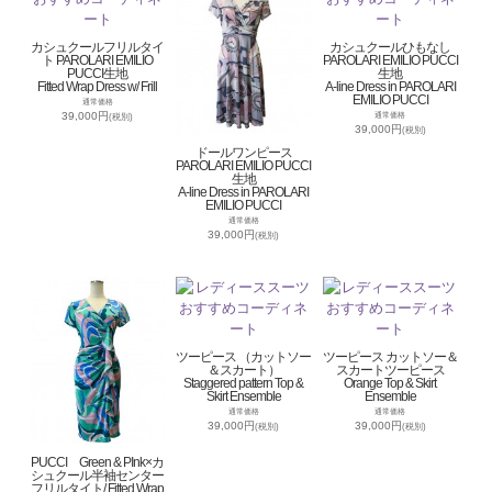
カシュクールフリルタイ
カシュクールひもなし
ト PAROLARI EMILIO
PAROLARI EMILIO PUCCI
PUCCI生地
生地
Fitted Wrap Dress w/ Frill
A-line Dress in PAROLARI
EMILIO PUCCI
通常価格
39,000円
通常価格
(税別)
39,000円
(税別)
ドールワンピース
PAROLARI EMILIO PUCCI
生地
A-line Dress in PAROLARI
EMILIO PUCCI
通常価格
39,000円
(税別)
ツーピース （カットソー
ツーピース カットソー＆
＆スカート）
スカートツーピース
Staggered pattern Top &
Orange Top & Skirt
Skirt Ensemble
Ensemble
通常価格
通常価格
39,000円
39,000円
(税別)
(税別)
PUCCI Green & PInk×カ
シュクール半袖センター
フリルタイト/ Fitted Wrap