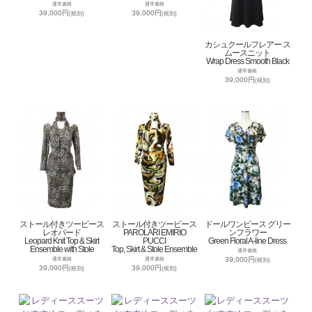
通常価格
通常価格
39,000円
39,000円
(税別)
(税別)
カシュクールフレアー ス
ムースニット
Wrap Dress Smooth Black
通常価格
39,000円
(税別)
ストール付きツーピース
ストール付きツーピース
ドールワンピース グリー
レオパード
PAROLARI EMIRIO
ンフラワー
Leopard Knit Top & Skirt
PUCCI
Green Floral A-line Dress
Ensemble with Stole
Top, Skirt & Stole Ensemble
通常価格
39,000円
通常価格
通常価格
(税別)
39,000円
39,000円
(税別)
(税別)