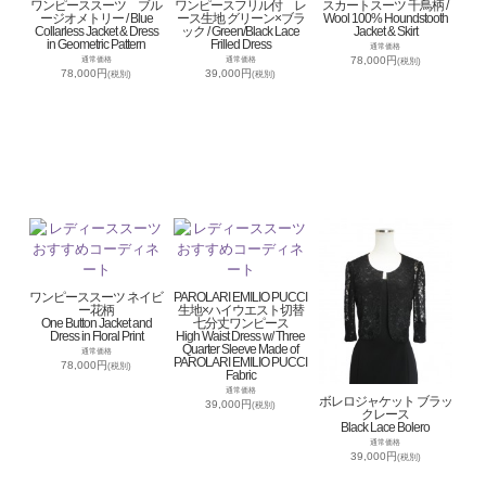
ワンピーススーツ ブル
ワンピースフリル付 レ
スカートスーツ 千鳥柄 /
ージオメトリー / Blue
ース生地 グリーン×ブラ
Wool 100% Houndstooth
Collarless Jacket & Dress
ック / Green/Black Lace
Jacket & Skirt
in Geometric Pattern
Frilled Dress
通常価格
78,000円
通常価格
通常価格
(税別)
78,000円
39,000円
(税別)
(税別)
ワンピーススーツ ネイビ
PAROLARI EMILIO PUCCI
ー花柄
生地×ハイウエスト切替
One Button Jacket and
七分丈ワンピース
Dress in Floral Print
High Waist Dress w/ Three
Quarter Sleeve Made of
通常価格
PAROLARI EMILIO PUCCI
78,000円
(税別)
Fabric
通常価格
ボレロジャケット ブラッ
39,000円
(税別)
クレース
Black Lace Bolero
通常価格
39,000円
(税別)