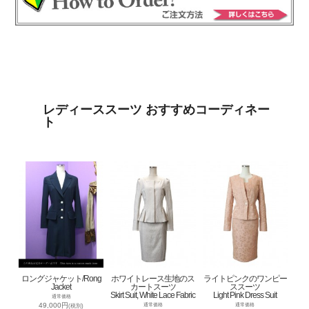
レディーススーツ おすすめコーディネー
ト
ロングジャケット/Rong
ホワイトレース生地のス
ライトピンクのワンピー
Jacket
カートスーツ
ススーツ
Skirt Suit, White Lace Fabric
Light Pink Dress Suit
通常価格
49,000円
通常価格
通常価格
(税別)