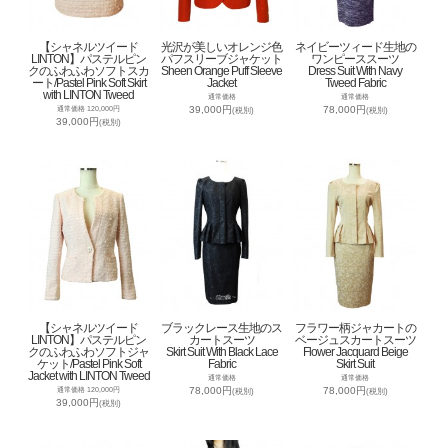
【シャネルツイード
光沢が美しいオレンジ色
ネイビーツィード生地の
LINTON】パステルピン
パフスリーブジャケット
ワンピーススーツ
クのふわふわソフトスカ
Sheen Orange Puff Sleeve
Dress Suit With Navy
ート/Pastel Pink Soft Skirt
Jacket
Tweed Fabric
with LINTON Tweed
通常価格
通常価格
39,000円
78,000円
通常価格 120,000円
(税別)
(税別)
39,000円
(税別)
【シャネルツイード
ブラックレース生地のス
フラワー柄ジャカートの
LINTON】パステルピン
カートスーツ
ベージュスカートスーツ
クのふわふわソフトジャ
Skirt Suit With Black Lace
Flower Jacquard Beige
ケット/Pastel Pink Soft
Fabric
Skirt Suit
Jacket with LINTON Tweed
通常価格
通常価格
78,000円
78,000円
通常価格 120,000円
(税別)
(税別)
39,000円
(税別)