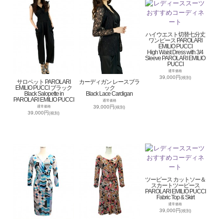
ハイウエスト切替七分丈
ワンピース PAROLARI
EMILIO PUCCI
High Waist Dress with 3/4
Sleeve PAROLARI EMILIO
PUCCI
通常価格
39,000円
(税別)
サロペット PAROLARI
カーディガン レースブラ
EMILIO PUCCI ブラック
ック
Black Salopette in
Black Lace Cardigan
PAROLARI EMILIO PUCCI
通常価格
39,000円
通常価格
(税別)
39,000円
(税別)
ツーピース カットソー＆
スカートツーピース
PAROLARI EMILIO PUCCI
Fabric Top & Skirt
通常価格
39,000円
(税別)