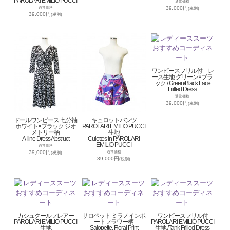
PAROLARI EMILIO PUCCI
通常価格
39,000円
通常価格
(税別)
39,000円
(税別)
ワンピースフリル付 レ
ース生地 グリーン×ブラ
ック / Green/Black Lace
Frilled Dress
通常価格
39,000円
(税別)
ドールワンピース 七分袖
キュロットパンツ
ホワイト×ブラック ジオ
PAROLARI EMILIO PUCCI
メトリー柄
生地
A-line Dress Abstruct
Culottes in PAROLARI
EMILIO PUCCI
通常価格
39,000円
通常価格
(税別)
39,000円
(税別)
カシュクールフレアー
サロペット ミラノインポ
ワンピースフリル付
PAROLARI EMILIO PUCCI
ートフラワー柄
PAROLARI EMILIO PUCCI
生地
Salopette, Floral Print
生地 /Tank Frilled Dress