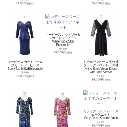
39,000円
39,000円
(税別)
(税別)
ツーピース カットソー＆
スカートツーピース
White Top & Skirt
Ensemble
通常価格
39,000円
(税別)
ツーピース カットソー＆
ドールワンピース 七分袖
スカートツーピース
ブラックベロア レース袖
Navy Top & Skirt Ensemble
A-line Black Velour Dress
with Lace Sleeve
通常価格
39,000円
通常価格
(税別)
39,000円
(税別)
カシュクールフレアー ス
ムースニット
Wrap Dress Smooth Black
通常価格
39,000円
(税別)