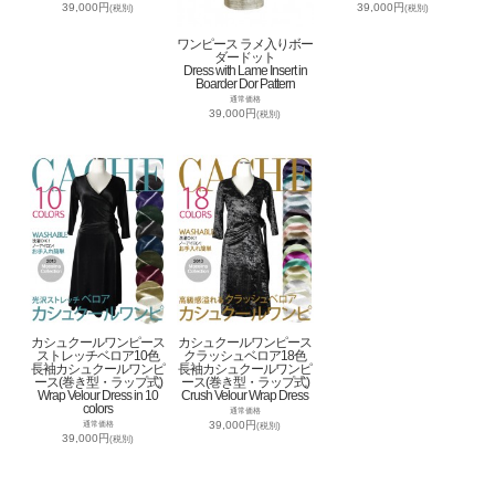
39,000円
39,000円
(税別)
(税別)
ワンピース ラメ入りボー
ダードット
Dress with Lame Insert in
Boarder Dor Pattern
通常価格
39,000円
(税別)
カシュクールワンピース
カシュクールワンピース
ストレッチベロア10色
クラッシュベロア18色
長袖カシュクールワンピ
長袖カシュクールワンピ
ース(巻き型・ラップ式)
ース(巻き型・ラップ式)
Wrap Velour Dress in 10
Crush Velour Wrap Dress
colors
通常価格
39,000円
通常価格
(税別)
39,000円
(税別)