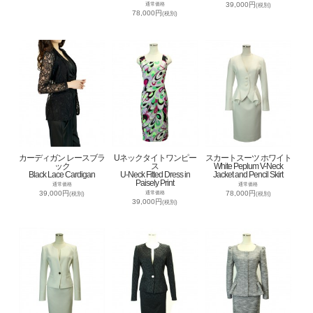
39,000円
通常価格
(税別)
78,000円
(税別)
カーディガン レースブラ
Uネックタイトワンピー
スカートスーツ ホワイト
ック
ス
White Peplum V-Neck
Black Lace Cardigan
U-Neck Fitted Dress in
Jacket and Pencil Skirt
Paisely Print
通常価格
通常価格
39,000円
78,000円
通常価格
(税別)
(税別)
39,000円
(税別)