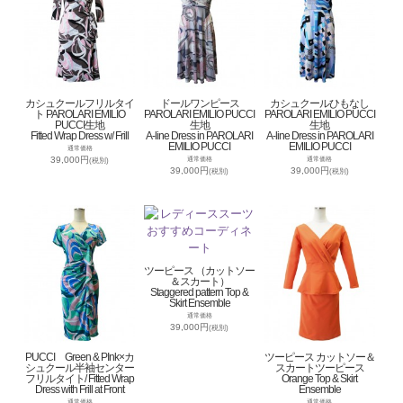
カシュクールフリルタイ
ドールワンピース
カシュクールひもなし
ト PAROLARI EMILIO
PAROLARI EMILIO PUCCI
PAROLARI EMILIO PUCCI
PUCCI生地
生地
生地
Fitted Wrap Dress w/ Frill
A-line Dress in PAROLARI
A-line Dress in PAROLARI
EMILIO PUCCI
EMILIO PUCCI
通常価格
39,000円
通常価格
通常価格
(税別)
39,000円
39,000円
(税別)
(税別)
ツーピース （カットソー
＆スカート）
Staggered pattern Top &
Skirt Ensemble
通常価格
39,000円
(税別)
PUCCI Green & PInk×カ
ツーピース カットソー＆
シュクール半袖センター
スカートツーピース
フリルタイト/ Fitted Wrap
Orange Top & Skirt
Dress with Frill at Front
Ensemble
通常価格
通常価格