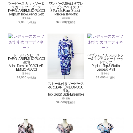
ツーピース カットソー＆
ワンピース8枚はぎフレ
スカートツーピース
アー ピンクペイズリー
PAROLARI EMILIO PUCCI
8 Panels Flare Dress in
Peplum Top & Pencil Skirt
Pink Paisely Print
通常価格
通常価格
39,000円
39,000円
(税別)
(税別)
ドールワンピース
ぺプラムフリルカットソ
PAROLARI EMILIO PUCCI
ー&フレアスカート セッ
生地
トアップ
A-line Dress in PAROLARI
Peplum Top & Skirt in
EMILIO PUCCI
Leopard Print
通常価格
通常価格
39,000円
39,000円
(税別)
(税別)
ストール付きツーピース
PAROLARI EMILIO PUCCI
生地
Top, Skirt & Stole Ensemble
通常価格
39,000円
(税別)