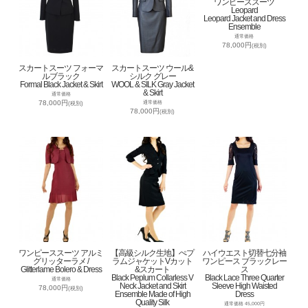
ワンピーススーツ
Leopard
Leopard Jacket and Dress
Ensemble
通常価格
78,000円
(税別)
スカートスーツ フォーマ
スカートスーツ ウール&
ルブラック
シルク グレー
Formal Black Jacket & Skirt
WOOL & SILK Gray Jacket
& Skirt
通常価格
78,000円
通常価格
(税別)
78,000円
(税別)
ワンピーススーツ アルミ
【高級シルク生地】ぺプ
ハイウエスト切替七分袖
グリッターラメ /
ラムジャケットVカット
ワンピース ブラックレー
Glitterlame Bolero & Dress
&スカート
ス
Black Peplum Collarless V
Black Lace Three Quarter
通常価格
Neck Jacket and Skirt
Sleeve High Waisted
78,000円
(税別)
Ensemble Made of High
Dress
Quality Silk
通常価格 45,000円