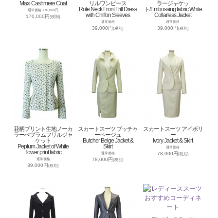
Maxi Cashmere Coat
リルワンピース
ラージャケッ
Role Neck Front Frill Dress
ト/Embossing fabric White
通常価格 170,000円
with Chiffon Sleeves
Collarless Jacket
170,000円
(税別)
通常価格
通常価格
39,000円
39,000円
(税別)
(税別)
花柄プリント生地ノーカ
スカートスーツ ブッチャ
スカートスーツ アイボリ
ラーぺプラムフリルジャ
ーベージュ
ー
ケット
Butcher Beige Jacket &
Ivory Jacket & Skirt
Peplum Jacket of White
Skirt
通常価格
flower print fabric
78,000円
通常価格
(税別)
78,000円
通常価格
(税別)
39,000円
(税別)