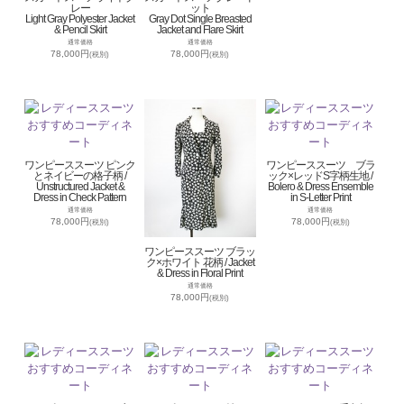
レー
ット
Light Gray Polyester Jacket
Gray Dot Single Breasted
& Pencil Skirt
Jacket and Flare Skirt
通常価格
通常価格
78,000円
78,000円
(税別)
(税別)
ワンピーススーツ ピンク
ワンピーススーツ ブラ
とネイビーの格子柄 /
ック×レッドS字柄生地 /
Unstructured Jacket &
Bolero & Dress Ensemble
Dress in Check Pattern
in S-Letter Print
通常価格
通常価格
78,000円
78,000円
(税別)
(税別)
ワンピーススーツ ブラッ
ク×ホワイト 花柄 / Jacket
& Dress in Floral Print
通常価格
78,000円
(税別)