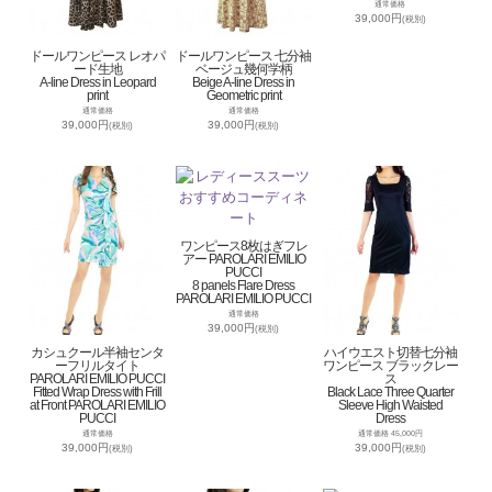
通常価格
39,000円
(税別)
ドールワンピース レオパ
ドールワンピース 七分袖
ード生地
ベージュ幾何学柄
A-line Dress in Leopard
Beige A-line Dress in
print
Geometric print
通常価格
通常価格
39,000円
39,000円
(税別)
(税別)
ワンピース8枚はぎフレ
アー PAROLARI EMILIO
PUCCI
8 panels Flare Dress
PAROLARI EMILIO PUCCI
通常価格
39,000円
(税別)
カシュクール半袖センタ
ハイウエスト切替七分袖
ーフリルタイト
ワンピース ブラックレー
PAROLARI EMILIO PUCCI
ス
Fitted Wrap Dress with Frill
Black Lace Three Quarter
at Front PAROLARI EMILIO
Sleeve High Waisted
PUCCI
Dress
通常価格
通常価格 45,000円
39,000円
39,000円
(税別)
(税別)