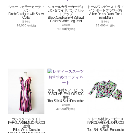
ショールカラーカーディ
ショールカラーカーディ
ドールワンピース ミラノ
ガン
ガン＆ワイドパンツ セッ
インポートフラワー柄
Black Cardigan with Shawl
トアップ
A-line Dress, Black Floral
Collar
Black Cardigan with Shawl
from Milan
Collar & Wide-Leg Pant
通常価格
通常価格
39,000円
39,000円
通常価格
(税別)
(税別)
78,000円
(税別)
ストール付きツーピース
PAROLARI EMILIO PUCCI
生地
Top, Skirt & Stole Ensemble
通常価格
39,000円
(税別)
カシュクールタイト
ストール付きツーピース
PAROLARI EMILIO PUCCI
PAROLARI EMILIO PUCCI
生地
生地
Fitted Wrap Dress in
Top, Skirt & Stole Ensemble