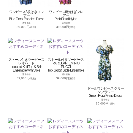
ワンピース8枚はぎフレ
ワンピース8枚はぎフレ
アー
アー
Blue Floral Paneled Dress
Pink Floral Nylon
通常価格
通常価格
39,000円
39,000円
(税別)
(税別)
ストール付きツーピース
ストール付きツーピース
レオパード
PAROLARI EMIRIO
Leopard Knit Top & Skirt
PUCCI
Ensemble with Stole
Top, Skirt & Stole Ensemble
通常価格
通常価格
39,000円
39,000円
(税別)
(税別)
ドールワンピース グリー
ンフラワー
Green Floral A-line Dress
通常価格
39,000円
(税別)