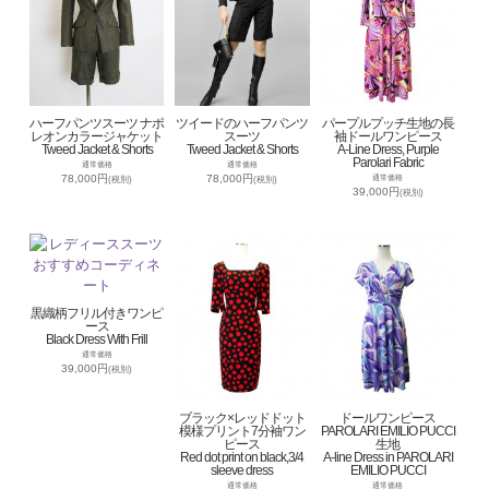
ハーフパンツスーツ ナポ
ツイードのハーフパンツ
パープルプッチ生地の長
レオンカラージャケット
スーツ
袖ドールワンピース
Tweed Jacket & Shorts
Tweed Jacket & Shorts
A-Line Dress, Purple
Parolari Fabric
通常価格
通常価格
78,000円
78,000円
通常価格
(税別)
(税別)
39,000円
(税別)
黒織柄フリル付きワンピ
ース
Black Dress With Frill
通常価格
39,000円
(税別)
ブラック×レッドドット
ドールワンピース
模様プリント7分袖ワン
PAROLARI EMILIO PUCCI
ピース
生地
Red dot print on black,3/4
A-line Dress in PAROLARI
sleeve dress
EMILIO PUCCI
通常価格
通常価格