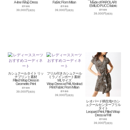
A-line Wrap Dress
Fabric From Milan
Made of PAROLARI
EMILIO PUCCI fabric
通常価格
通常価格
39,000円
39,000円
通常価格
(税別)
(税別)
39,000円
(税別)
カシュクールタイト リッ
フリル付きカシュクール
チプリント素材
ミラノインポート素材
Fitted Wrap Dress in
MLサイズ
Geometric Print
Wrap Dress w/ Frill, Abstract
Print Fabric From Milan
通常価格
39,000円
通常価格
(税別)
39,000円
(税別)
レオパード柄生地×カシ
ュクールセンターフリル
タイト
Leopard Print, Fitted Wrap
Dress w/ Frill
通常価格
39,000円
(税別)