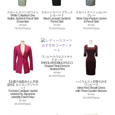
スカートスーツ ホワイト
スカートスーツ ブラック
スカートスーツ シルバー
White Collarless One
レオパード
グレー
Button Jacket & Pencil Skirt
Black Leopard Jacket &
Silver Gray Peplum Jacket
Ensemble
Pencil Skirt
& Pencil Skirt
通常価格
通常価格
通常価格
78,000円
78,000円
78,000円
(税別)
(税別)
(税別)
ワンピースウエストサイ
ドタック
PAROLARI EMILIO PUCCI
Draped Tank Dress In
Abstract Print
通常価格
39,000円
(税別)
【女優大地真央さん衣装
ハイウエスト切替七分丈
提供】セミロングジャケ
ワンピース
ット
Wine Red Sheath Dress
Fuchsia Cardigan Jacket
with Three Quarter Sleeves
ordered by Japanese
通常価格
celebrity Daichi Mao
39,000円
(税別)
通常価格
49,000円
(税別)