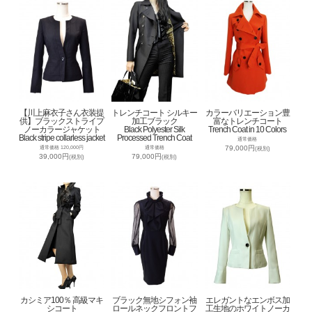
【川上麻衣子さん衣装提
トレンチコート シルキー
カラーバリエーション豊
供】ブラックストライプ
加工ブラック
富なトレンチコート
ノーカラージャケット
Black Polyester Silk
Trench Coat in 10 Colors
Black stripe collarless jacket
Processed Trench Coat
通常価格
79,000円
通常価格 120,000円
通常価格
(税別)
39,000円
79,000円
(税別)
(税別)
カシミア100％ 高級マキ
ブラック無地シフォン袖
エレガントなエンボス加
シコート
ロールネックフロントフ
工生地のホワイトノーカ