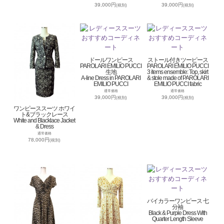
39,000円
39,000円
(税別)
(税別)
ドールワンピース
ストール付きツーピース
PAROLARI EMILIO PUCCI
PAROLARI EMILIO PUCCI
生地
3 items ensemble: Top, skirt
A-line Dress in PAROLARI
& stole made of PAROLARI
EMILIO PUCCI
EMILIO PUCCI fabric
通常価格
通常価格
39,000円
39,000円
(税別)
(税別)
ワンピーススーツ ホワイ
ト&ブラックレース
White and Blacklace Jacket
& Dress
通常価格
78,000円
(税別)
バイカラーワンピース 七
分袖
Black & Purple Dress With
Quarter Length Sleeve