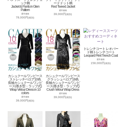
ック柄
ードドット柄
Jacket & Pants in Glen
Red Tweed Jacket
Pattern
通常価格
39,000円
通常価格
(税別)
78,000円
(税別)
トレンチコート レオパー
ド柄トレンチコート
Leopard Print Trench Coat
通常価格
158,000円
(税別)
カシュクールワンピース
カシュクールワンピース
ストレッチベロア10色
クラッシュベロア18色
長袖カシュクールワンピ
長袖カシュクールワンピ
ース(巻き型・ラップ式)
ース(巻き型・ラップ式)
Wrap Velour Dress in 10
Crush Velour Wrap Dress
colors
通常価格
39,000円
通常価格
(税別)
39,000円
(税別)