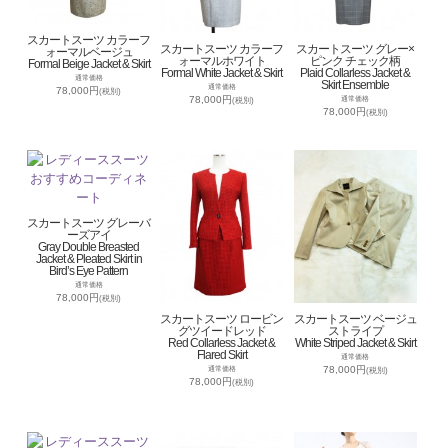
スカートスーツ カラーフ
スカートスーツ カラーフ
スカートスーツ グレー×
ォーマルベージュ
ォーマルホワイト
ピンク チェック柄
Formal Beige Jacket & Skirt
Formal White Jacket & Skirt
Plaid Collarless Jacket &
通常価格
Skirt Ensemble
通常価格
78,000円
(税別)
78,000円
通常価格
(税別)
78,000円
(税別)
スカートスーツ グレーバ
ーズアイ
Gray Double Breasted
Jacket & Pleated Skirt in
Bird’s Eye Pattern
通常価格
78,000円
(税別)
スカートスーツ ロービン
スカートスーツ ベージュ
グツイードレッド
ストライプ
Red Collarless Jacket &
White Striped Jacket & Skirt
Flared Skirt
通常価格
78,000円
通常価格
(税別)
78,000円
(税別)