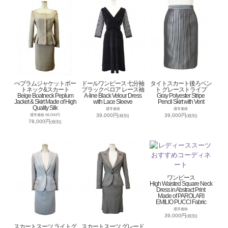
ぺプラムジャケットボー
ドールワンピース 七分袖
タイトスカート後ろベン
トネック&スカート
ブラックベロア レース袖
ト グレーストライプ
Beige Boatneck Peplum
A-line Black Velour Dress
Gray Polyester Stripe
Jacket & Skirt Made of High
with Lace Sleeve
Pencil Skirt with Vent
Quality Silk
通常価格
通常価格
39,000円
39,000円
通常価格 98,000円
(税別)
(税別)
78,000円
(税別)
ワンピース
High Waisted Square Neck
Dress in Abstract Print
Made of PAROLARI
EMILIO PUCCI Fabric
通常価格
39,000円
(税別)
スカートスーツ ライトグ
スカートスーツ グレード