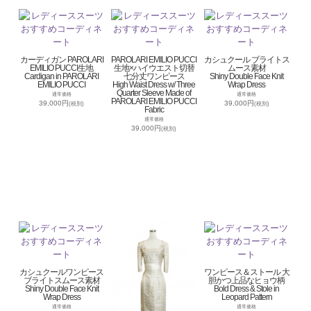
カーディガン PAROLARI
PAROLARI EMILIO PUCCI
カシュクール ブライトス
EMILIO PUCCI生地
生地×ハイウエスト切替
ムース素材
Cardigan in PAROLARI
七分丈ワンピース
Shiny Double Face Knit
EMILIO PUCCI
High Waist Dress w/ Three
Wrap Dress
Quarter Sleeve Made of
通常価格
通常価格
PAROLARI EMILIO PUCCI
39,000円
39,000円
(税別)
(税別)
Fabric
通常価格
39,000円
(税別)
カシュクールワンピース
ワンピース＆ストール 大
ブライトスムース素材
胆かつ上品なヒョウ柄
Shiny Double Face Knit
Bold Dress & Stole in
Wrap Dress
Leopard Pattern
通常価格
通常価格