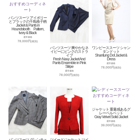
パンツスーツ アイボリー
とブラックの千鳥格子柄
Jacket & Pants in
Houndstooth Pattern,
Ivory & Black
通常価格
78,000円
(税別)
パンツスーツ 爽やかなネ
ワンピーススーツ シャン
イビーにピンクのストラ
タンドット
イプ
Shantung Dot Jacket &
Fresh Navy Jacket And
Dress
Pants Ensemble in Pink
通常価格
Stripe
78,000円
(税別)
通常価格
78,000円
(税別)
ジャケット 重量感あるグ
レーベルベット
Gray Velvet Solid Jacket
通常価格
39,000円
(税別)
パンツスーツ グレンチェ
ツイードジャケット ツイ