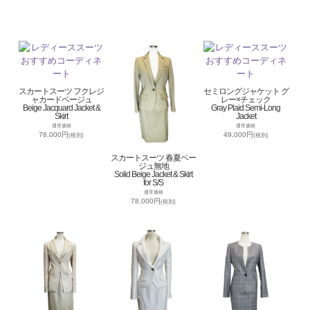
スカートスーツ フクレジ
セミロングジャケット グ
ャカードベージュ
レー×チェック
Beige Jacquard Jacket &
Gray Plaid Semi-Long
Skirt
Jacket
通常価格
通常価格
78,000円
49,000円
(税別)
(税別)
スカートスーツ 春夏ベー
ジュ無地
Solid Beige Jacket & Skirt
for S/S
通常価格
78,000円
(税別)