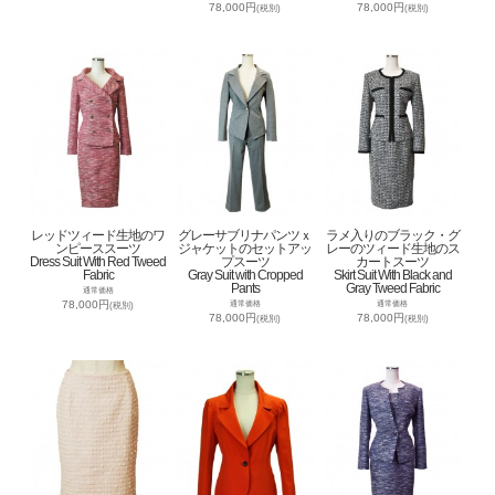
78,000円
78,000円
(税別)
(税別)
レッドツィード生地のワ
グレーサブリナパンツｘ
ラメ入りのブラック・グ
ンピーススーツ
ジャケットのセットアッ
レーのツィード生地のス
Dress Suit With Red Tweed
プスーツ
カートスーツ
Fabric
Gray Suit with Cropped
Skirt Suit With Black and
Pants
Gray Tweed Fabric
通常価格
78,000円
通常価格
通常価格
(税別)
78,000円
78,000円
(税別)
(税別)