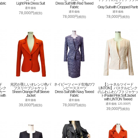
abric
Light Pink Dress Suit
Dress Suit With Red Tweed
ーツ
Fabric
Gray Suit with Cropped Pant
通常価格
通常価格
通常価格
78,000円
(税別)
78,000円
78,000円
(税別)
(税別)
ド
光沢が美しいオレンジ色パ
ネイビーツィード生地のワ
【シャネルツイード
ピンク
フスリーブジャケット
ンピーススーツ
LINTON】パステルピンク
カー
Sheen Orange Puff Sleeve
Dress Suit With Navy Tweed
のふわふわソフトジャケ
 with
Jacket
Fabric
ト/Pastel Pink Soft Jacket
with LINTON Tweed
通常価格
通常価格
通常価格 120,000円
39,000円
78,000円
(税別)
(税別)
39,000円
(税別)