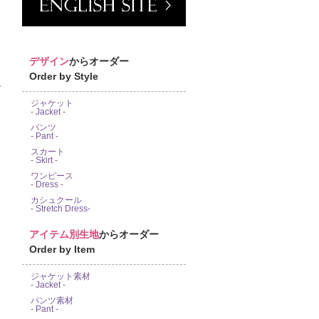
デザイン
からオーダー
Order by Style
富
ジャケット
- Jacket -
パンツ
- Pant -
スカート
- Skirt -
ワンピース
- Dress -
カシュクール
- Stretch Dress-
アイテム別生地
からオーダー
Order by Item
ジャケット素材
- Jacket -
パンツ素材
- Pant -