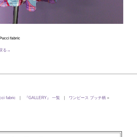
Pucci fabric
へ戻る→
ci fabric
|
『GALLERY』 一覧
|
ワンピース プッチ柄
»