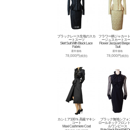
ブラックレース生地のスカ
フラワー柄ジャカー
ートスーツ
ージュスカートス
Skirt Suit With Black Lace
Flower Jacquard Beige 
Fabric
Suit
通常価格
通常価格
78,000円
78,000円
(税別)
(税別)
カシミア100％ 高級マキシ
ブラック無地シフォ
コート
ロールネックフロン
Maxi Cashmere Coat
ルワンピース
Role Neck Front Frill D