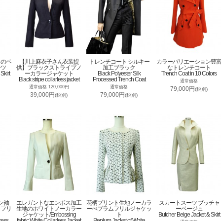
トのベ
【川上麻衣子さん衣装提
トレンチコート シルキー
カラーバリエーション豊
ーツ
供】ブラックストライプノ
加工ブラック
なトレンチコート
Skirt
ーカラージャケット
Black Polyester Silk
Trench Coat in 10 Colors
Black stripe collarless jacket
Processed Trench Coat
通常価格
通常価格 120,000円
通常価格
79,000円
(税別)
39,000円
79,000円
(税別)
(税別)
ン袖
エレガントなエンボス加工
花柄プリント生地ノーカラ
スカートスーツ ブッチャ
トフリ
生地のホワイトノーカラー
ーぺプラムフリルジャケッ
ーベージュ
ジャケット/Embossing
ト
Butcher Beige Jacket & Skirt
ress
fabric White Collarless Jacket
Peplum Jacket of White