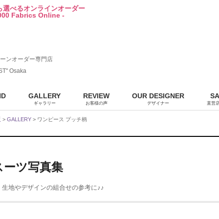
から選べるオンラインオーダー
00 Fabrics Online -
ーンオーダー専門店
ST" Osaka
ND
GALLERY
REVIEW
OUR DESIGNER
S
ギャラリー
お客様の声
デザイナー
直営
販
>
GALLERY
> ワンピース プッチ柄
りスーツ写真集
生地やデザインの組合せの参考に♪♪