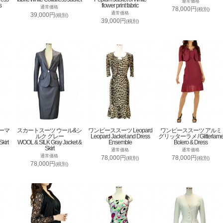
通常価格
s
flower print fabric
通常価格
78,000円
(税別)
通常価格
39,000円
(税別)
39,000円
(税別)
ーマ
スカートスーツ ウール&シ
ワンピーススーツ Leopard
ワンピーススーツ アルミ
ルク グレー
Leopard Jacket and Dress
グリッターラメ / Glitterlam
kirt
WOOL & SILK Gray Jacket &
Ensemble
Bolero & Dress
Skirt
通常価格
通常価格
通常価格
78,000円
78,000円
(税別)
(税別)
78,000円
(税別)