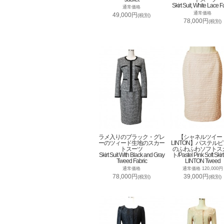
Skirt Suit, White Lace F
通常価格
通常価格
49,000円
(税別)
78,000円
(税別)
ラメ入りのブラック・グレ
【シャネルツイー
ーのツィード生地のスカー
LINTON】パステル
トスーツ
のふわふわソフトス
Skirt Suit With Black and Gray
ト/Pastel Pink Soft Skirt
Tweed Fabric
LINTON Tweed
通常価格
通常価格 120,000円
78,000円
39,000円
(税別)
(税別)