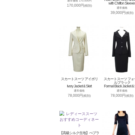
通常価格 170,000円
with Chiffon Sleeve
170,000円
(税別)
通常価格
39,000円
(税別)
スカートスーツ アイボリ
スカートスーツ フォ
ー
ルブラック
Ivory Jacket & Skirt
Formal Black Jacket & S
通常価格
通常価格
78,000円
78,000円
(税別)
(税別)
【高級シルク生地】ぺプラ