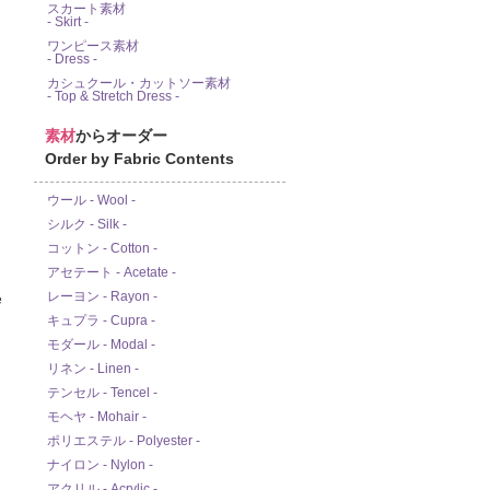
スカート素材
- Skirt -
ワンピース素材
- Dress -
カシュクール・カットソー素材
- Top & Stretch Dress -
素材
からオーダー
Order by Fabric Contents
ウール - Wool -
シルク - Silk -
コットン - Cotton -
アセテート - Acetate -
レーヨン - Rayon -
e
キュプラ - Cupra -
モダール - Modal -
リネン - Linen -
テンセル - Tencel -
モヘヤ - Mohair -
ポリエステル - Polyester -
ナイロン - Nylon -
アクリル - Acrylic -