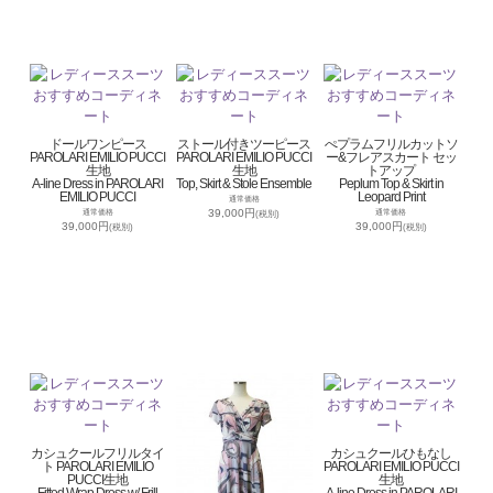
ドールワンピース
ストール付きツーピース
ぺプラムフリルカットソ
PAROLARI EMILIO PUCCI
PAROLARI EMILIO PUCCI
ー&フレアスカート セッ
生地
生地
トアップ
A-line Dress in PAROLARI
Top, Skirt & Stole Ensemble
Peplum Top & Skirt in
EMILIO PUCCI
Leopard Print
通常価格
39,000円
通常価格
通常価格
(税別)
39,000円
39,000円
(税別)
(税別)
カシュクールフリルタイ
カシュクールひもなし
ト PAROLARI EMILIO
PAROLARI EMILIO PUCCI
PUCCI生地
生地