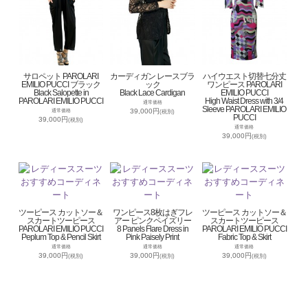
サロペット PAROLARI
カーディガン レースブラ
ハイウエスト切替七分丈
EMILIO PUCCI ブラック
ック
ワンピース PAROLARI
Black Salopette in
Black Lace Cardigan
EMILIO PUCCI
PAROLARI EMILIO PUCCI
High Waist Dress with 3/4
通常価格
Sleeve PAROLARI EMILIO
39,000円
通常価格
(税別)
PUCCI
39,000円
(税別)
通常価格
39,000円
(税別)
ツーピース カットソー＆
ワンピース8枚はぎフレ
ツーピース カットソー＆
スカートツーピース
アー ピンクペイズリー
スカートツーピース
PAROLARI EMILIO PUCCI
8 Panels Flare Dress in
PAROLARI EMILIO PUCCI
Peplum Top & Pencil Skirt
Pink Paisely Print
Fabric Top & Skirt
通常価格
通常価格
通常価格
39,000円
39,000円
39,000円
(税別)
(税別)
(税別)