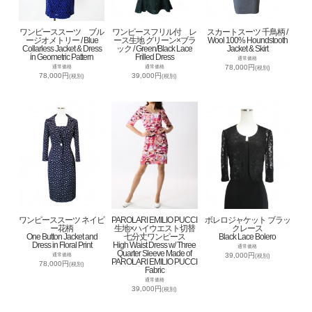
ワンピーススーツ ブル
ワンピースフリル付 レ
スカートスーツ 千鳥柄 /
ージオメトリー / Blue
ース生地 グリーン×ブラ
Wool 100% Houndstooth
Collarless Jacket & Dress
ック / Green/Black Lace
Jacket & Skirt
in Geometric Pattern
Frilled Dress
通常価格
78,000円
通常価格
通常価格
(税別)
78,000円
39,000円
(税別)
(税別)
ワンピーススーツ ネイビ
PAROLARI EMILIO PUCCI
ボレロジャケット ブラッ
ー花柄
生地×ハイウエスト切替
クレース
One Button Jacket and
七分丈ワンピース
Black Lace Bolero
Dress in Floral Print
High Waist Dress w/ Three
通常価格
Quarter Sleeve Made of
39,000円
通常価格
(税別)
PAROLARI EMILIO PUCCI
78,000円
(税別)
Fabric
通常価格
39,000円
(税別)