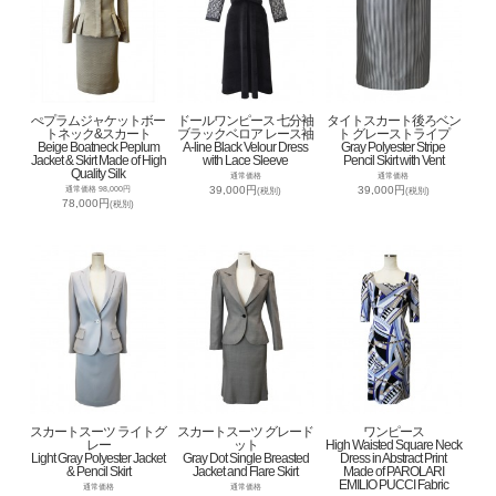
ぺプラムジャケットボー
ドールワンピース 七分袖
タイトスカート後ろベン
トネック&スカート
ブラックベロア レース袖
ト グレーストライプ
Beige Boatneck Peplum
A-line Black Velour Dress
Gray Polyester Stripe
Jacket & Skirt Made of High
with Lace Sleeve
Pencil Skirt with Vent
Quality Silk
通常価格
通常価格
39,000円
39,000円
通常価格 98,000円
(税別)
(税別)
78,000円
(税別)
スカートスーツ ライトグ
スカートスーツ グレード
ワンピース
レー
ット
High Waisted Square Neck
Light Gray Polyester Jacket
Gray Dot Single Breasted
Dress in Abstract Print
& Pencil Skirt
Jacket and Flare Skirt
Made of PAROLARI
EMILIO PUCCI Fabric
通常価格
通常価格