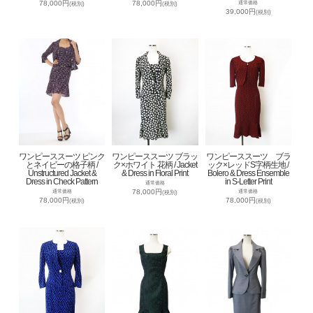
78,000円
78,000円
通常価格
(税別)
(税別)
39,000円
(税別)
ワンピーススーツ ピンク
ワンピーススーツ ブラッ
ワンピーススーツ ブラ
とネイビーの格子柄 /
ク×ホワイト 花柄 / Jacket
ック×レッドS字柄生地 /
Unstructured Jacket &
& Dress in Floral Print
Bolero & Dress Ensemble
Dress in Check Pattern
in S-Letter Print
通常価格
78,000円
通常価格
通常価格
(税別)
78,000円
78,000円
(税別)
(税別)