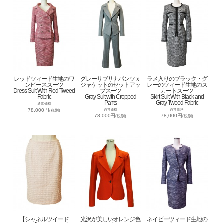
レッドツィード生地のワ
グレーサブリナパンツｘ
ラメ入りのブラック・グ
ンピーススーツ
ジャケットのセットアッ
レーのツィード生地のス
Dress Suit With Red Tweed
プスーツ
カートスーツ
Fabric
Gray Suit with Cropped
Skirt Suit With Black and
Pants
Gray Tweed Fabric
通常価格
78,000円
通常価格
通常価格
(税別)
78,000円
78,000円
(税別)
(税別)
【シャネルツイード
光沢が美しいオレンジ色
ネイビーツィード生地の