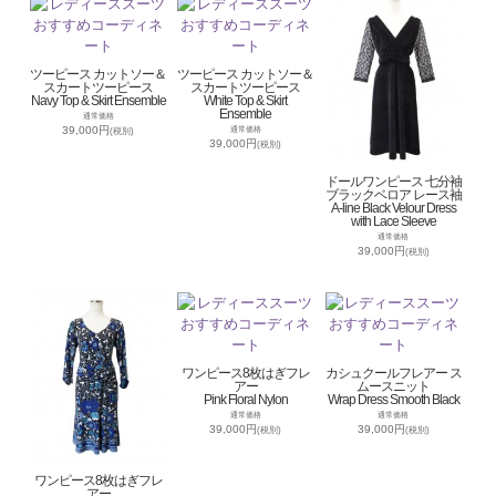
ツーピース カットソー＆
ツーピース カットソー＆
スカートツーピース
スカートツーピース
Navy Top & Skirt Ensemble
White Top & Skirt
Ensemble
通常価格
39,000円
通常価格
(税別)
39,000円
(税別)
ドールワンピース 七分袖
ブラックベロア レース袖
A-line Black Velour Dress
with Lace Sleeve
通常価格
39,000円
(税別)
ワンピース8枚はぎフレ
カシュクールフレアー ス
アー
ムースニット
Pink Floral Nylon
Wrap Dress Smooth Black
通常価格
通常価格
39,000円
39,000円
(税別)
(税別)
ワンピース8枚はぎフレ
アー