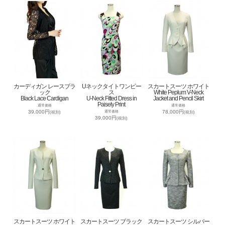
カーディガン レースブラ
Uネックタイトワンピー
スカートスーツ ホワイト
ック
ス
White Peplum V-Neck
Black Lace Cardigan
U-Neck Fitted Dress in
Jacket and Pencil Skirt
Paisely Print
通常価格
通常価格
39,000円
78,000円
通常価格
(税別)
(税別)
39,000円
(税別)
スカートスーツ ホワイト
スカートスーツ ブラック
スカートスーツ シルバー