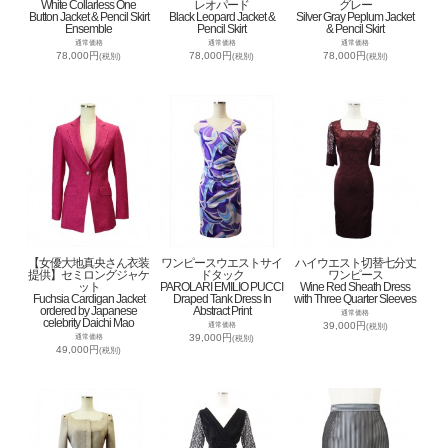
White Collarless One
レオパード
グレー
Button Jacket & Pencil Skirt
Black Leopard Jacket &
Silver Gray Peplum Jacket
Ensemble
Pencil Skirt
& Pencil Skirt
通常価格
通常価格
通常価格
78,000円
78,000円
78,000円
(税別)
(税別)
(税別)
【女優大地真央さん衣装
ワンピースウエストサイ
ハイウエスト切替七分丈
提供】セミロングジャケ
ドタック
ワンピース
ット
PAROLARI EMILIO PUCCI
Wine Red Sheath Dress
Fuchsia Cardigan Jacket
Draped Tank Dress In
with Three Quarter Sleeves
ordered by Japanese
Abstract Print
通常価格
celebrity Daichi Mao
39,000円
通常価格
(税別)
39,000円
通常価格
(税別)
49,000円
(税別)