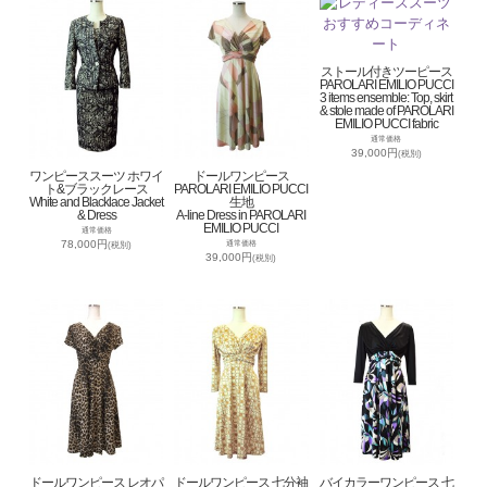
ストール付きツーピース
PAROLARI EMILIO PUCCI
3 items ensemble: Top, skirt
& stole made of PAROLARI
EMILIO PUCCI fabric
通常価格
39,000円
(税別)
ワンピーススーツ ホワイ
ドールワンピース
ト&ブラックレース
PAROLARI EMILIO PUCCI
White and Blacklace Jacket
生地
& Dress
A-line Dress in PAROLARI
EMILIO PUCCI
通常価格
78,000円
通常価格
(税別)
39,000円
(税別)
ドールワンピース レオパ
ドールワンピース 七分袖
バイカラーワンピース 七