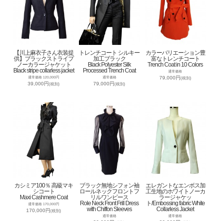
【川上麻衣子さん衣装提
トレンチコート シルキー
カラーバリエーション豊
供】ブラックストライプ
加工ブラック
富なトレンチコート
ノーカラージャケット
Black Polyester Silk
Trench Coat in 10 Colors
Black stripe collarless jacket
Processed Trench Coat
通常価格
79,000円
通常価格 120,000円
通常価格
(税別)
39,000円
79,000円
(税別)
(税別)
カシミア100％ 高級マキ
ブラック無地シフォン袖
エレガントなエンボス加
シコート
ロールネックフロントフ
工生地のホワイトノーカ
Maxi Cashmere Coat
リルワンピース
ラージャケッ
Role Neck Front Frill Dress
ト/Embossing fabric White
通常価格 170,000円
with Chiffon Sleeves
Collarless Jacket
170,000円
(税別)
通常価格
通常価格