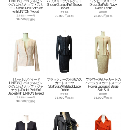
LINTON】パステルピン
パフスリーブジャケット
ワンピーススーツ
クのふわふわソフトスカ
Sheen Orange Puff Sleeve
Dress Suit With Navy
ート/Pastel Pink Soft Skirt
Jacket
Tweed Fabric
with LINTON Tweed
通常価格
通常価格
39,000円
78,000円
通常価格 120,000円
(税別)
(税別)
39,000円
(税別)
【シャネルツイード
ブラックレース生地のス
フラワー柄ジャカートの
LINTON】パステルピン
カートスーツ
ベージュスカートスーツ
クのふわふわソフトジャ
Skirt Suit With Black Lace
Flower Jacquard Beige
ケット/Pastel Pink Soft
Fabric
Skirt Suit
Jacket with LINTON Tweed
通常価格
通常価格
78,000円
78,000円
通常価格 120,000円
(税別)
(税別)
39,000円
(税別)