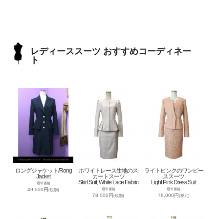
レディーススーツ おすすめコーディネー
ト
ロングジャケット/Rong
ホワイトレース生地のス
ライトピンクのワンピー
Jacket
カートスーツ
ススーツ
Skirt Suit, White Lace Fabric
Light Pink Dress Suit
通常価格
49,000円
通常価格
通常価格
(税別)
78,000円
78,000円
(税別)
(税別)