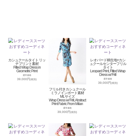
カシュクールタイト リッ
レオパード柄生地×カシ
チプリント素材
ュクールセンターフリル
Fitted Wrap Dress in
タイト
Geometric Print
Leopard Print, Fitted Wrap
Dress w/ Frill
通常価格
39,000円
通常価格
(税別)
39,000円
(税別)
フリル付きカシュクール
ミラノインポート素材
MLサイズ
Wrap Dress w/ Frill, Abstract
Print Fabric From Milan
通常価格
39,000円
(税別)