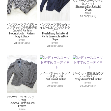
ワンピーススーツ シャン
タンドット
Shantung Dot Jacket &
Dress
通常価格
78,000円
(税別)
パンツスーツ アイボリー
パンツスーツ 爽やかなネ
とブラックの千鳥格子柄
イビーにピンクのストラ
Jacket & Pants in
イプ
Houndstooth Pattern,
Fresh Navy Jacket And
Ivory & Black
Pants Ensemble in Pink
Stripe
通常価格
78,000円
通常価格
(税別)
78,000円
(税別)
ツイードジャケット ツイ
ジャケット 重量感あるグ
ードドット柄
レーベルベット
Red Tweed Jacket
Gray Velvet Solid Jacket
通常価格
通常価格
39,000円
39,000円
(税別)
(税別)
パンツスーツ グレンチェ
ック柄
Jacket & Pants in Glen
Pattern
通常価格