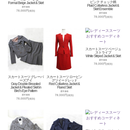
ピンク チェック柄
Formal Beige Jacket & Skirt
Plaid Collarless Jacket &
通常価格
Skirt Ensemble
78,000円
(税別)
通常価格
78,000円
(税別)
スカートスーツ ベージュ
ストライプ
White Striped Jacket & Skirt
通常価格
78,000円
(税別)
スカートスーツ グレーバ
スカートスーツ ロービン
ーズアイ
グツイードレッド
Gray Double Breasted
Red Collarless Jacket &
Jacket & Pleated Skirt in
Flared Skirt
Bird’s Eye Pattern
通常価格
78,000円
通常価格
(税別)
78,000円
(税別)