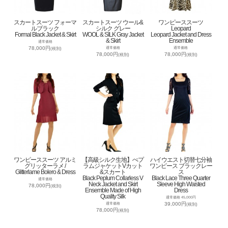
スカートスーツ フォーマ
スカートスーツ ウール&
ワンピーススーツ
ルブラック
シルク グレー
Leopard
Formal Black Jacket & Skirt
WOOL & SILK Gray Jacket
Leopard Jacket and Dress
& Skirt
Ensemble
通常価格
78,000円
通常価格
通常価格
(税別)
78,000円
78,000円
(税別)
(税別)
ワンピーススーツ アルミ
【高級シルク生地】ぺプ
ハイウエスト切替七分袖
グリッターラメ /
ラムジャケットVカット
ワンピース ブラックレー
Glitterlame Bolero & Dress
&スカート
ス
Black Peplum Collarless V
Black Lace Three Quarter
通常価格
Neck Jacket and Skirt
Sleeve High Waisted
78,000円
(税別)
Ensemble Made of High
Dress
Quality Silk
通常価格 45,000円
39,000円
通常価格
(税別)
78,000円
(税別)