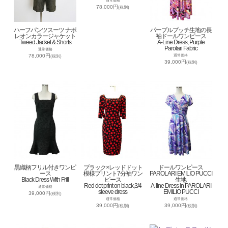
通常価格
78,000円
(税別)
ハーフパンツスーツ ナポ
パープルプッチ生地の長
レオンカラージャケット
袖ドールワンピース
Tweed Jacket & Shorts
A-Line Dress, Purple
Parolari Fabric
通常価格
78,000円
通常価格
(税別)
39,000円
(税別)
黒織柄フリル付きワンピ
ブラック×レッドドット
ドールワンピース
ース
模様プリント7分袖ワン
PAROLARI EMILIO PUCCI
Black Dress With Frill
ピース
生地
Red dot print on black,3/4
A-line Dress in PAROLARI
通常価格
sleeve dress
EMILIO PUCCI
39,000円
(税別)
通常価格
通常価格
39,000円
39,000円
(税別)
(税別)