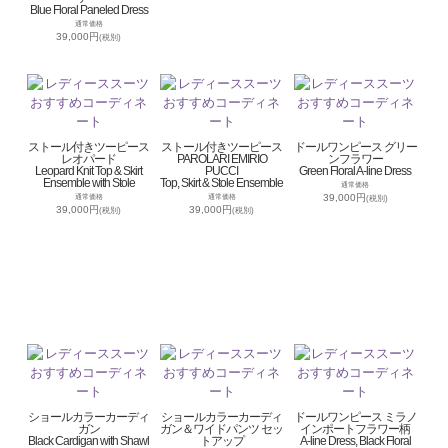
Blue Floral Paneled Dress
通常価格
39,000円
(税別)
ストール付きツーピース
ストール付きツーピース
ドールワンピース グリー
レオパード
PAROLARI EMIRIO
ンフラワー
Leopard Knit Top & Skirt
PUCCI
Green Floral A-line Dress
Ensemble with Stole
Top, Skirt & Stole Ensemble
通常価格
39,000円
通常価格
通常価格
(税別)
39,000円
39,000円
(税別)
(税別)
ショールカラーカーディ
ショールカラーカーディ
ドールワンピース ミラノ
ガン
ガン＆ワイドパンツ セッ
インポートフラワー柄
Black Cardigan with Shawl
トアップ
A-line Dress, Black Floral