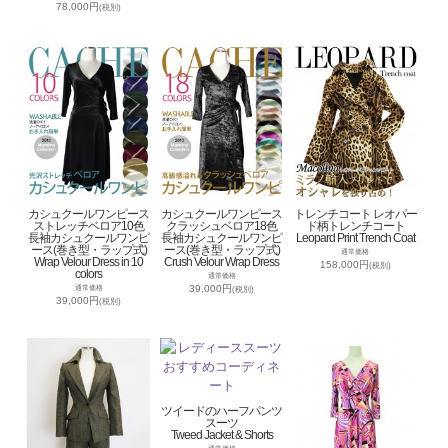
78,000円
(税別)
カシュクールワンピース
カシュクールワンピース
トレンチコート レオパー
ストレッチベロア10色
クラッシュベロア18色
ド柄トレンチコート
長袖カシュクールワンピ
長袖カシュクールワンピ
Leopard Print Trench Coat
ース(巻き型・ラップ式)
ース(巻き型・ラップ式)
通常価格
Wrap Velour Dress in 10
Crush Velour Wrap Dress
158,000円
(税別)
colors
通常価格
39,000円
通常価格
(税別)
39,000円
(税別)
ツイードのハーフパンツ
スーツ
Tweed Jacket & Shorts