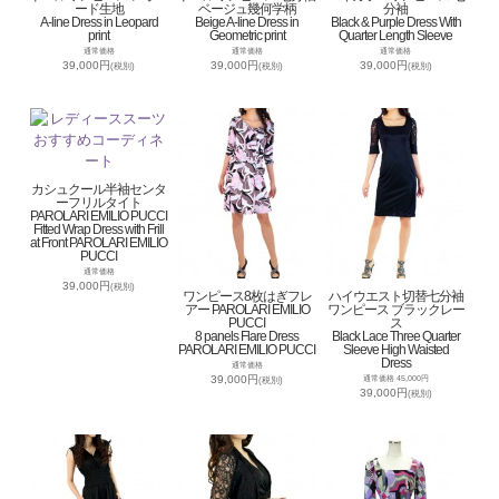
ード生地
ベージュ幾何学柄
分袖
A-line Dress in Leopard
Beige A-line Dress in
Black & Purple Dress With
print
Geometric print
Quarter Length Sleeve
通常価格
通常価格
通常価格
39,000円
39,000円
39,000円
(税別)
(税別)
(税別)
カシュクール半袖センタ
ーフリルタイト
PAROLARI EMILIO PUCCI
Fitted Wrap Dress with Frill
at Front PAROLARI EMILIO
PUCCI
通常価格
39,000円
(税別)
ワンピース8枚はぎフレ
ハイウエスト切替七分袖
アー PAROLARI EMILIO
ワンピース ブラックレー
PUCCI
ス
8 panels Flare Dress
Black Lace Three Quarter
PAROLARI EMILIO PUCCI
Sleeve High Waisted
Dress
通常価格
39,000円
通常価格 45,000円
(税別)
39,000円
(税別)