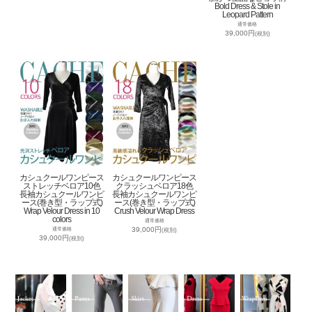
Bold Dress & Stole in
Leopard Pattern
通常価格
39,000円
(税別)
カシュクールワンピース
カシュクールワンピース
ストレッチベロア10色
クラッシュベロア18色
長袖カシュクールワンピ
長袖カシュクールワンピ
ース(巻き型・ラップ式)
ース(巻き型・ラップ式)
Wrap Velour Dress in 10
Crush Velour Wrap Dress
colors
通常価格
39,000円
通常価格
(税別)
39,000円
(税別)