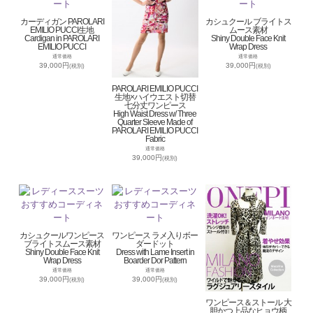
カーディガン PAROLARI
カシュクール ブライトス
EMILIO PUCCI生地
ムース素材
Cardigan in PAROLARI
Shiny Double Face Knit
EMILIO PUCCI
Wrap Dress
通常価格
通常価格
39,000円
39,000円
(税別)
(税別)
PAROLARI EMILIO PUCCI
生地×ハイウエスト切替
七分丈ワンピース
High Waist Dress w/ Three
Quarter Sleeve Made of
PAROLARI EMILIO PUCCI
Fabric
通常価格
39,000円
(税別)
カシュクールワンピース
ワンピース ラメ入りボー
ブライトスムース素材
ダードット
Shiny Double Face Knit
Dress with Lame Insert in
Wrap Dress
Boarder Dor Pattern
通常価格
通常価格
39,000円
39,000円
(税別)
(税別)
ワンピース＆ストール 大
胆かつ上品なヒョウ柄