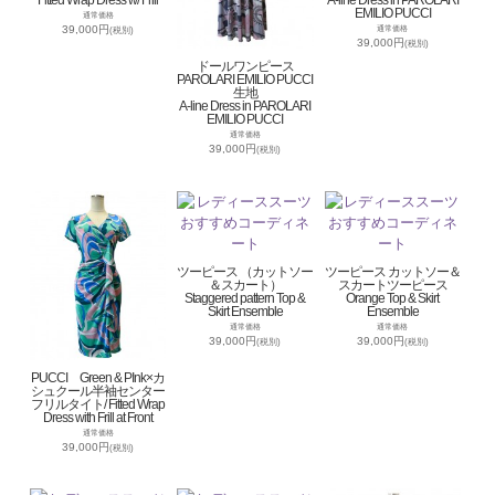
Fitted Wrap Dress w/ Frill
A-line Dress in PAROLARI
EMILIO PUCCI
通常価格
39,000円
通常価格
(税別)
39,000円
(税別)
ドールワンピース
PAROLARI EMILIO PUCCI
生地
A-line Dress in PAROLARI
EMILIO PUCCI
通常価格
39,000円
(税別)
ツーピース （カットソー
ツーピース カットソー＆
＆スカート）
スカートツーピース
Staggered pattern Top &
Orange Top & Skirt
Skirt Ensemble
Ensemble
通常価格
通常価格
39,000円
39,000円
(税別)
(税別)
PUCCI Green & PInk×カ
シュクール半袖センター
フリルタイト/ Fitted Wrap
Dress with Frill at Front
通常価格
39,000円
(税別)