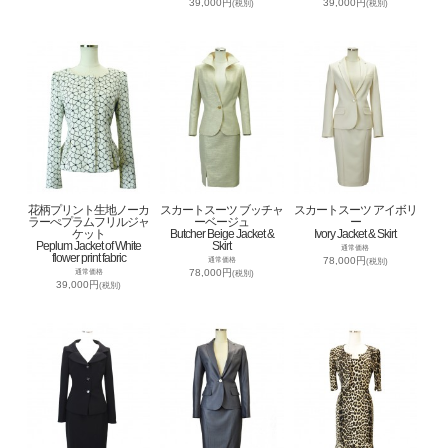
39,000円
39,000円
(税別)
(税別)
花柄プリント生地ノーカ
スカートスーツ ブッチャ
スカートスーツ アイボリ
ラーぺプラムフリルジャ
ーベージュ
ー
ケット
Butcher Beige Jacket &
Ivory Jacket & Skirt
Peplum Jacket of White
Skirt
通常価格
flower print fabric
78,000円
通常価格
(税別)
78,000円
通常価格
(税別)
39,000円
(税別)