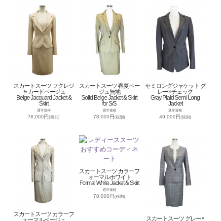
スカートスーツ フクレジ
スカートスーツ 春夏ベー
セミロングジャケット グ
ャカードベージュ
ジュ無地
レー×チェック
Beige Jacquard Jacket &
Solid Beige Jacket & Skirt
Gray Plaid Semi-Long
Skirt
for S/S
Jacket
通常価格
通常価格
通常価格
78,000円
78,000円
49,000円
(税別)
(税別)
(税別)
スカートスーツ カラーフ
ォーマルホワイト
Formal White Jacket & Skirt
通常価格
78,000円
(税別)
スカートスーツ カラーフ
スカートスーツ グレー×
ォーマルベージュ