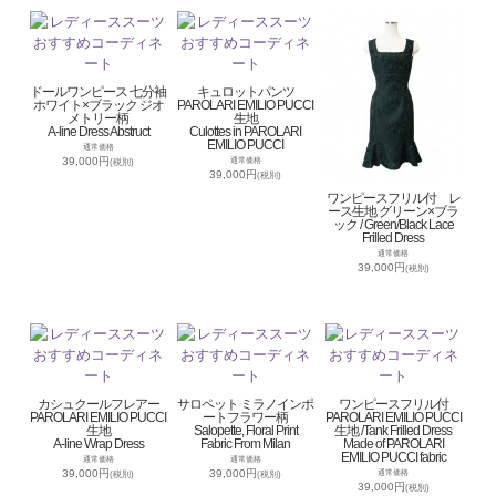
ドールワンピース 七分袖
キュロットパンツ
ホワイト×ブラック ジオ
PAROLARI EMILIO PUCCI
メトリー柄
生地
A-line Dress Abstruct
Culottes in PAROLARI
EMILIO PUCCI
通常価格
39,000円
通常価格
(税別)
39,000円
(税別)
ワンピースフリル付 レ
ース生地 グリーン×ブラ
ック / Green/Black Lace
Frilled Dress
通常価格
39,000円
(税別)
カシュクールフレアー
サロペット ミラノインポ
ワンピースフリル付
PAROLARI EMILIO PUCCI
ートフラワー柄
PAROLARI EMILIO PUCCI
生地
Salopette, Floral Print
生地 /Tank Frilled Dress
A-line Wrap Dress
Fabric From Milan
Made of PAROLARI
EMILIO PUCCI fabric
通常価格
通常価格
39,000円
39,000円
通常価格
(税別)
(税別)
39,000円
(税別)