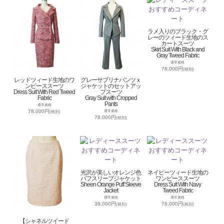
ラメ入りのブラック・グ
レーのツィード生地のス
カートスーツ
Skirt Suit With Black and
Gray Tweed Fabric
通常価格
78,000円
(税別)
レッドツィード生地のワ
グレーサブリナパンツｘ
ンピーススーツ
ジャケットのセットアッ
Dress Suit With Red Tweed
プスーツ
Fabric
Gray Suit with Cropped
Pants
通常価格
78,000円
通常価格
(税別)
78,000円
(税別)
光沢が美しいオレンジ色
ネイビーツィード生地の
パフスリーブジャケット
ワンピーススーツ
Sheen Orange Puff Sleeve
Dress Suit With Navy
Jacket
Tweed Fabric
通常価格
通常価格
39,000円
78,000円
(税別)
(税別)
【シャネルツイード