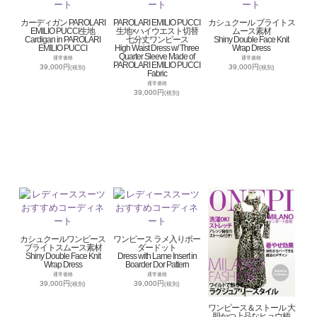
カーディガン PAROLARI
PAROLARI EMILIO PUCCI
カシュクール ブライトス
EMILIO PUCCI生地
生地×ハイウエスト切替
ムース素材
Cardigan in PAROLARI
七分丈ワンピース
Shiny Double Face Knit
EMILIO PUCCI
High Waist Dress w/ Three
Wrap Dress
Quarter Sleeve Made of
通常価格
通常価格
PAROLARI EMILIO PUCCI
39,000円
39,000円
(税別)
(税別)
Fabric
通常価格
39,000円
(税別)
カシュクールワンピース
ワンピース ラメ入りボー
ブライトスムース素材
ダードット
Shiny Double Face Knit
Dress with Lame Insert in
Wrap Dress
Boarder Dor Pattern
通常価格
通常価格
39,000円
39,000円
(税別)
(税別)
ワンピース＆ストール 大
胆かつ上品なヒョウ柄