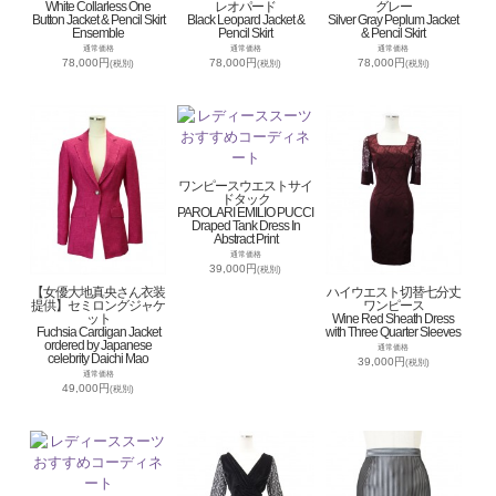
White Collarless One
レオパード
グレー
Button Jacket & Pencil Skirt
Black Leopard Jacket &
Silver Gray Peplum Jacket
Ensemble
Pencil Skirt
& Pencil Skirt
通常価格
通常価格
通常価格
78,000円
78,000円
78,000円
(税別)
(税別)
(税別)
ワンピースウエストサイ
ドタック
PAROLARI EMILIO PUCCI
Draped Tank Dress In
Abstract Print
通常価格
39,000円
(税別)
【女優大地真央さん衣装
ハイウエスト切替七分丈
提供】セミロングジャケ
ワンピース
ット
Wine Red Sheath Dress
Fuchsia Cardigan Jacket
with Three Quarter Sleeves
ordered by Japanese
通常価格
celebrity Daichi Mao
39,000円
(税別)
通常価格
49,000円
(税別)