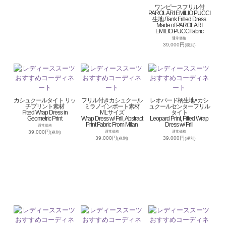
ワンピースフリル付
PAROLARI EMILIO PUCCI
生地 /Tank Frilled Dress
Made of PAROLARI
EMILIO PUCCI fabric
通常価格
39,000円
(税別)
カシュクールタイト リッ
フリル付きカシュクール
レオパード柄生地×カシ
チプリント素材
ミラノインポート素材
ュクールセンターフリル
Fitted Wrap Dress in
MLサイズ
タイト
Geometric Print
Wrap Dress w/ Frill, Abstract
Leopard Print, Fitted Wrap
Print Fabric From Milan
Dress w/ Frill
通常価格
39,000円
通常価格
通常価格
(税別)
39,000円
39,000円
(税別)
(税別)