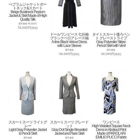
ぺプラムジャケットボー
トネック&スカート
Beige Boatneck Peplum
Jacket & Skirt Made of High
Quality Silk
通常価格 98,000円
78,000円
(税別)
ドールワンピース 七分袖
タイトスカート後ろベン
ブラックベロア レース袖
ト グレーストライプ
A-line Black Velour Dress
Gray Polyester Stripe
with Lace Sleeve
Pencil Skirt with Vent
通常価格
通常価格
39,000円
39,000円
(税別)
(税別)
スカートスーツ ライトグ
スカートスーツ グレード
ワンピース
レー
ット
High Waisted Square Neck
Light Gray Polyester Jacket
Gray Dot Single Breasted
Dress in Abstract Print
& Pencil Skirt
Jacket and Flare Skirt
Made of PAROLARI
EMILIO PUCCI Fabric
通常価格
通常価格