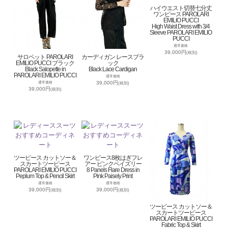
ハイウエスト切替七分丈
ワンピース PAROLARI
EMILIO PUCCI
High Waist Dress with 3/4
Sleeve PAROLARI EMILIO
PUCCI
通常価格
39,000円
(税別)
サロペット PAROLARI
カーディガン レースブラ
EMILIO PUCCI ブラック
ック
Black Salopette in
Black Lace Cardigan
PAROLARI EMILIO PUCCI
通常価格
39,000円
通常価格
(税別)
39,000円
(税別)
ツーピース カットソー＆
ワンピース8枚はぎフレ
スカートツーピース
アー ピンクペイズリー
PAROLARI EMILIO PUCCI
8 Panels Flare Dress in
Peplum Top & Pencil Skirt
Pink Paisely Print
通常価格
通常価格
39,000円
39,000円
(税別)
(税別)
ツーピース カットソー＆
スカートツーピース
PAROLARI EMILIO PUCCI
Fabric Top & Skirt