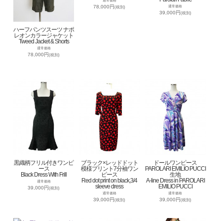
通常価格
78,000円
通常価格
(税別)
39,000円
(税別)
ハーフパンツスーツ ナポ
レオンカラージャケット
Tweed Jacket & Shorts
通常価格
78,000円
(税別)
黒織柄フリル付きワンピ
ブラック×レッドドット
ドールワンピース
ース
模様プリント7分袖ワン
PAROLARI EMILIO PUCCI
Black Dress With Frill
ピース
生地
Red dot print on black,3/4
A-line Dress in PAROLARI
通常価格
sleeve dress
EMILIO PUCCI
39,000円
(税別)
通常価格
通常価格
39,000円
39,000円
(税別)
(税別)