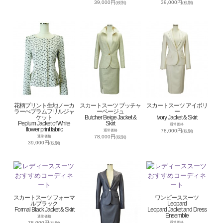
39,000円
39,000円
(税別)
(税別)
花柄プリント生地ノーカ
スカートスーツ ブッチャ
スカートスーツ アイボリ
ラーぺプラムフリルジャ
ーベージュ
ー
ケット
Butcher Beige Jacket &
Ivory Jacket & Skirt
Peplum Jacket of White
Skirt
通常価格
flower print fabric
78,000円
通常価格
(税別)
78,000円
通常価格
(税別)
39,000円
(税別)
スカートスーツ フォーマ
ワンピーススーツ
ルブラック
Leopard
Formal Black Jacket & Skirt
Leopard Jacket and Dress
Ensemble
通常価格
78,000円
通常価格