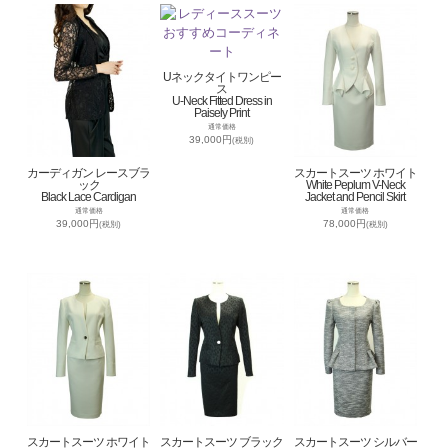
Uネックタイトワンピー
ス
U-Neck Fitted Dress in
Paisely Print
通常価格
39,000円
(税別)
カーディガン レースブラ
スカートスーツ ホワイト
ック
White Peplum V-Neck
Black Lace Cardigan
Jacket and Pencil Skirt
通常価格
通常価格
39,000円
78,000円
(税別)
(税別)
スカートスーツ ホワイト
スカートスーツ ブラック
スカートスーツ シルバー