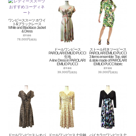
ワンピーススーツ ホワイ
ト&ブラックレース
White and Blacklace Jacket
& Dress
通常価格
78,000円
(税別)
ドールワンピース
ストール付きツーピース
PAROLARI EMILIO PUCCI
PAROLARI EMILIO PUCCI
生地
3 items ensemble: Top, skirt
A-line Dress in PAROLARI
& stole made of PAROLARI
EMILIO PUCCI
EMILIO PUCCI fabric
通常価格
通常価格
39,000円
39,000円
(税別)
(税別)
ドールワンピース レオパ
ドールワンピース 七分袖
バイカラーワンピース 七