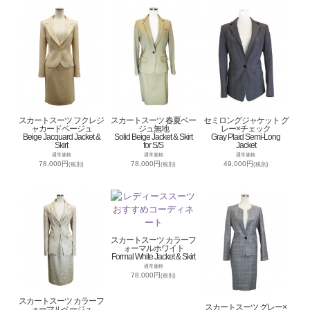
スカートスーツ フクレジ
スカートスーツ 春夏ベー
セミロングジャケット グ
ャカードベージュ
ジュ無地
レー×チェック
Beige Jacquard Jacket &
Solid Beige Jacket & Skirt
Gray Plaid Semi-Long
Skirt
for S/S
Jacket
通常価格
通常価格
通常価格
78,000円
78,000円
49,000円
(税別)
(税別)
(税別)
スカートスーツ カラーフ
ォーマルホワイト
Formal White Jacket & Skirt
通常価格
78,000円
(税別)
スカートスーツ カラーフ
スカートスーツ グレー×
ォーマルベージュ