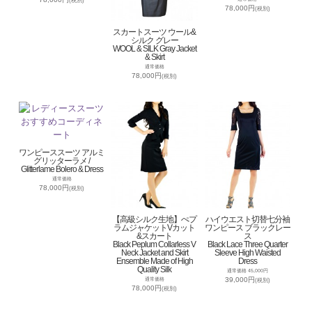
(税別)
78,000円
(税別)
スカートスーツ ウール&
シルク グレー
WOOL & SILK Gray Jacket
& Skirt
通常価格
78,000円
(税別)
ワンピーススーツ アルミ
グリッターラメ /
Glitterlame Bolero & Dress
通常価格
78,000円
(税別)
【高級シルク生地】ぺプ
ハイウエスト切替七分袖
ラムジャケットVカット
ワンピース ブラックレー
&スカート
ス
Black Peplum Collarless V
Black Lace Three Quarter
Neck Jacket and Skirt
Sleeve High Waisted
Ensemble Made of High
Dress
Quality Silk
通常価格 45,000円
39,000円
通常価格
(税別)
78,000円
(税別)