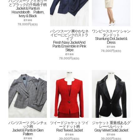
パンツスーツ アイボリー
とブラックの千鳥格子柄
Jacket & Pants in
Houndstooth Pattern,
Ivory & Black
通常価格
78,000円
(税別)
パンツスーツ 爽やかなネ
ワンピーススーツ シャン
イビーにピンクのストラ
タンドット
イプ
Shantung Dot Jacket &
Fresh Navy Jacket And
Dress
Pants Ensemble in Pink
通常価格
Stripe
78,000円
(税別)
通常価格
78,000円
(税別)
パンツスーツ グレンチェ
ツイードジャケット ツイ
ジャケット 重量感あるグ
ック柄
ードドット柄
レーベルベット
Jacket & Pants in Glen
Red Tweed Jacket
Gray Velvet Solid Jacket
Pattern
通常価格
通常価格
39,000円
39,000円
通常価格
(税別)
(税別)