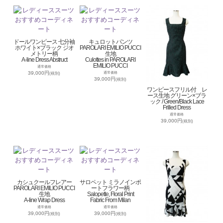
ドールワンピース 七分袖
キュロットパンツ
ホワイト×ブラック ジオ
PAROLARI EMILIO PUCCI
メトリー柄
生地
A-line Dress Abstruct
Culottes in PAROLARI
EMILIO PUCCI
通常価格
39,000円
通常価格
(税別)
39,000円
(税別)
ワンピースフリル付 レ
ース生地 グリーン×ブラ
ック / Green/Black Lace
Frilled Dress
通常価格
39,000円
(税別)
カシュクールフレアー
サロペット ミラノインポ
PAROLARI EMILIO PUCCI
ートフラワー柄
生地
Salopette, Floral Print
A-line Wrap Dress
Fabric From Milan
通常価格
通常価格
39,000円
39,000円
(税別)
(税別)