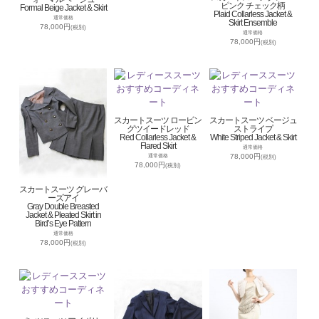
ピンク チェック柄
Formal Beige Jacket & Skirt
Plaid Collarless Jacket &
通常価格
Skirt Ensemble
78,000円
(税別)
通常価格
78,000円
(税別)
スカートスーツ ロービン
スカートスーツ ベージュ
グツイードレッド
ストライプ
Red Collarless Jacket &
White Striped Jacket & Skirt
Flared Skirt
通常価格
78,000円
通常価格
(税別)
78,000円
(税別)
スカートスーツ グレーバ
ーズアイ
Gray Double Breasted
Jacket & Pleated Skirt in
Bird’s Eye Pattern
通常価格
78,000円
(税別)