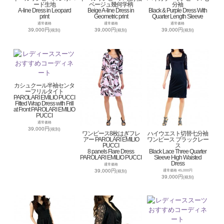
ード生地
ベージュ幾何学柄
分袖
A-line Dress in Leopard
Beige A-line Dress in
Black & Purple Dress With
print
Geometric print
Quarter Length Sleeve
通常価格
通常価格
通常価格
39,000円
39,000円
39,000円
(税別)
(税別)
(税別)
カシュクール半袖センタ
ーフリルタイト
PAROLARI EMILIO PUCCI
Fitted Wrap Dress with Frill
at Front PAROLARI EMILIO
PUCCI
通常価格
39,000円
(税別)
ワンピース8枚はぎフレ
ハイウエスト切替七分袖
アー PAROLARI EMILIO
ワンピース ブラックレー
PUCCI
ス
8 panels Flare Dress
Black Lace Three Quarter
PAROLARI EMILIO PUCCI
Sleeve High Waisted
Dress
通常価格
39,000円
通常価格 45,000円
(税別)
39,000円
(税別)