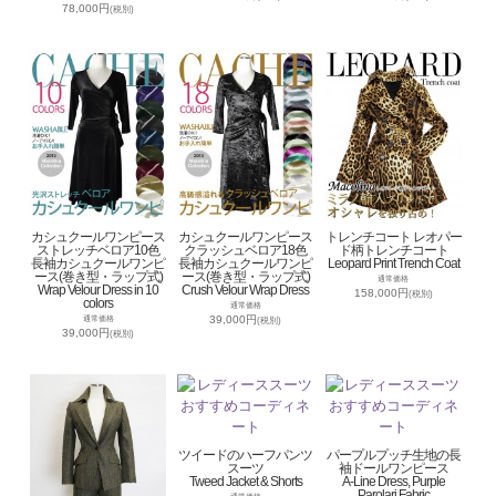
78,000円
(税別)
カシュクールワンピース
カシュクールワンピース
トレンチコート レオパー
ストレッチベロア10色
クラッシュベロア18色
ド柄トレンチコート
長袖カシュクールワンピ
長袖カシュクールワンピ
Leopard Print Trench Coat
ース(巻き型・ラップ式)
ース(巻き型・ラップ式)
通常価格
Wrap Velour Dress in 10
Crush Velour Wrap Dress
158,000円
(税別)
colors
通常価格
39,000円
通常価格
(税別)
39,000円
(税別)
ツイードのハーフパンツ
パープルプッチ生地の長
スーツ
袖ドールワンピース
Tweed Jacket & Shorts
A-Line Dress, Purple
Parolari Fabric