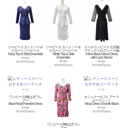
ツーピース カットソー＆
ツーピース カットソー＆
ドールワンピース 七分袖
スカートツーピース
スカートツーピース
ブラックベロア レース袖
Navy Top & Skirt Ensemble
White Top & Skirt
A-line Black Velour Dress
Ensemble
with Lace Sleeve
通常価格
39,000円
通常価格
通常価格
(税別)
39,000円
39,000円
(税別)
(税別)
ワンピース8枚はぎフレ
カシュクールフレアー ス
アー
ムースニット
Blue Floral Paneled Dress
Wrap Dress Smooth Black
通常価格
通常価格
39,000円
39,000円
(税別)
(税別)
ワンピース8枚はぎフレ
アー