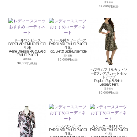
通常価格
39,000円
(税別)
ドールワンピース
ストール付きツーピース
PAROLARI EMILIO PUCCI
PAROLARI EMILIO PUCCI
生地
生地
A-line Dress in PAROLARI
Top, Skirt & Stole Ensemble
EMILIO PUCCI
通常価格
39,000円
通常価格
(税別)
39,000円
(税別)
ぺプラムフリルカットソ
ー&フレアスカート セッ
トアップ
Peplum Top & Skirt in
Leopard Print
通常価格
39,000円
(税別)
ドールワンピース
カシュクールひもなし
PAROLARI EMILIO PUCCI
PAROLARI EMILIO PUCCI
生地
生地