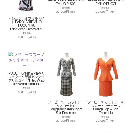
A-line Dress in PAROLARI
A-line Dress in PAROLARI
EMILIO PUCCI
EMILIO PUCCI
通常価格
通常価格
39,000円
39,000円
(税別)
(税別)
カシュクールフリルタイ
ト PAROLARI EMILIO
PUCCI生地
Fitted Wrap Dress w/ Frill
通常価格
39,000円
(税別)
PUCCI Green & PInk×カ
シュクール半袖センター
フリルタイト/ Fitted Wrap
Dress with Frill at Front
通常価格
39,000円
(税別)
ツーピース （カットソー
ツーピース カットソー＆
＆スカート）
スカートツーピース
Staggered pattern Top &
Orange Top & Skirt
Skirt Ensemble
Ensemble
通常価格
通常価格
39,000円
39,000円
(税別)
(税別)