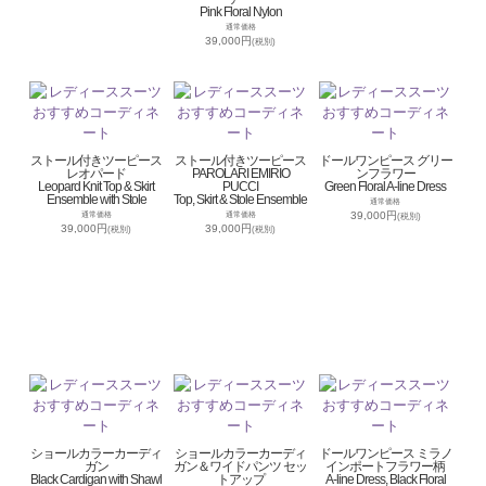
Pink Floral Nylon
通常価格
39,000円
(税別)
ストール付きツーピース
ストール付きツーピース
ドールワンピース グリー
レオパード
PAROLARI EMIRIO
ンフラワー
Leopard Knit Top & Skirt
PUCCI
Green Floral A-line Dress
Ensemble with Stole
Top, Skirt & Stole Ensemble
通常価格
39,000円
通常価格
通常価格
(税別)
39,000円
39,000円
(税別)
(税別)
ショールカラーカーディ
ショールカラーカーディ
ドールワンピース ミラノ
ガン
ガン＆ワイドパンツ セッ
インポートフラワー柄
Black Cardigan with Shawl
トアップ
A-line Dress, Black Floral