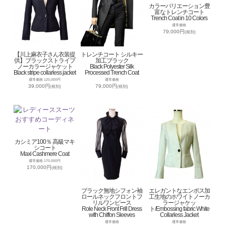
カラーバリエーション豊
富なトレンチコート
Trench Coat in 10 Colors
通常価格
79,000円
(税別)
【川上麻衣子さん衣装提
トレンチコート シルキー
供】ブラックストライプ
加工ブラック
ノーカラージャケット
Black Polyester Silk
Black stripe collarless jacket
Processed Trench Coat
通常価格 120,000円
通常価格
39,000円
79,000円
(税別)
(税別)
カシミア100％ 高級マキ
シコート
Maxi Cashmere Coat
通常価格 170,000円
170,000円
(税別)
ブラック無地シフォン袖
エレガントなエンボス加
ロールネックフロントフ
工生地のホワイトノーカ
リルワンピース
ラージャケッ
Role Neck Front Frill Dress
ト/Embossing fabric White
with Chiffon Sleeves
Collarless Jacket
通常価格
通常価格