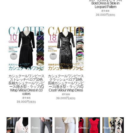
Bold Dress & Stole in
Leopard Pattern
通常価格
39,000円
(税別)
カシュクールワンピース
カシュクールワンピース
ストレッチベロア10色
クラッシュベロア18色
長袖カシュクールワンピ
長袖カシュクールワンピ
ース(巻き型・ラップ式)
ース(巻き型・ラップ式)
Wrap Velour Dress in 10
Crush Velour Wrap Dress
colors
通常価格
39,000円
通常価格
(税別)
39,000円
(税別)