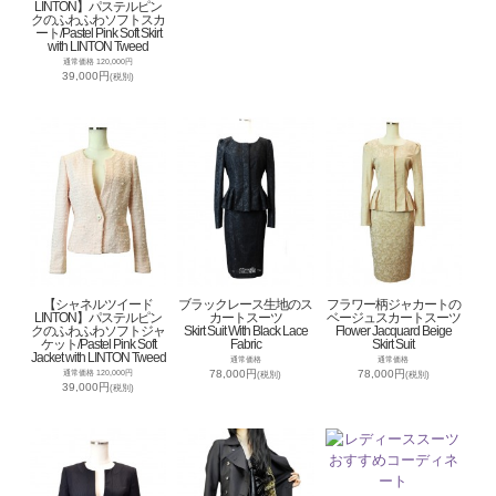
LINTON】パステルピン
クのふわふわソフトスカ
ート/Pastel Pink Soft Skirt
with LINTON Tweed
通常価格 120,000円
39,000円
(税別)
【シャネルツイード
ブラックレース生地のス
フラワー柄ジャカートの
LINTON】パステルピン
カートスーツ
ベージュスカートスーツ
クのふわふわソフトジャ
Skirt Suit With Black Lace
Flower Jacquard Beige
ケット/Pastel Pink Soft
Fabric
Skirt Suit
Jacket with LINTON Tweed
通常価格
通常価格
78,000円
78,000円
通常価格 120,000円
(税別)
(税別)
39,000円
(税別)