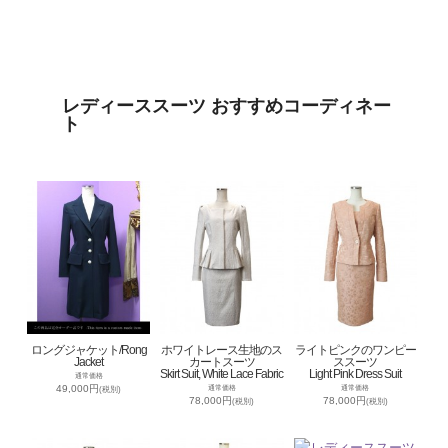
レディーススーツ おすすめコーディネー
ト
ロングジャケット/Rong
ホワイトレース生地のス
ライトピンクのワンピー
Jacket
カートスーツ
ススーツ
Skirt Suit, White Lace Fabric
Light Pink Dress Suit
通常価格
49,000円
通常価格
通常価格
(税別)
78,000円
78,000円
(税別)
(税別)