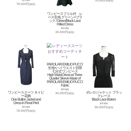
78,000円
通常価格
(税別)
78,000円
(税別)
ワンピースフリル付 レ
ース生地 グリーン×ブラ
ック / Green/Black Lace
Frilled Dress
通常価格
39,000円
(税別)
PAROLARI EMILIO PUCCI
生地×ハイウエスト切替
七分丈ワンピース
High Waist Dress w/ Three
Quarter Sleeve Made of
PAROLARI EMILIO PUCCI
Fabric
通常価格
ワンピーススーツ ネイビ
ボレロジャケット ブラッ
39,000円
(税別)
ー花柄
クレース
One Button Jacket and
Black Lace Bolero
Dress in Floral Print
通常価格
39,000円
通常価格
(税別)
78,000円
(税別)