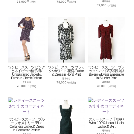
78,000円
78,000円
通常価格
(税別)
(税別)
39,000円
(税別)
ワンピーススーツ ピンク
ワンピーススーツ ブラッ
ワンピーススーツ ブラ
とネイビーの格子柄 /
ク×ホワイト 花柄 / Jacket
ック×レッドS字柄生地 /
Unstructured Jacket &
& Dress in Floral Print
Bolero & Dress Ensemble
Dress in Check Pattern
in S-Letter Print
通常価格
78,000円
通常価格
通常価格
(税別)
78,000円
78,000円
(税別)
(税別)
ワンピーススーツ ブル
スカートスーツ 千鳥柄 /
ージオメトリー / Blue
Wool 100% Houndstooth
Collarless Jacket & Dress
Jacket & Skirt
in Geometric Pattern
通常価格