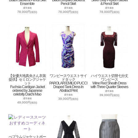
Button Jacket & Pencil Skirt
Black Leopard Jacket &
Silver Gray Peplum Jacket
Ensemble
Pencil Skirt
& Pencil Skirt
通常価格
通常価格
通常価格
78,000円
78,000円
78,000円
(税別)
(税別)
(税別)
【女優大地真央さん衣装
ワンピースウエストサイ
ハイウエスト切替七分丈
提供】セミロングジャケ
ドタック
ワンピース
ット
PAROLARI EMILIO PUCCI
Wine Red Sheath Dress
Fuchsia Cardigan Jacket
Draped Tank Dress In
with Three Quarter Sleeves
ordered by Japanese
Abstract Print
通常価格
celebrity Daichi Mao
39,000円
通常価格
(税別)
39,000円
通常価格
(税別)
49,000円
(税別)
ぺプラムジャケットボー