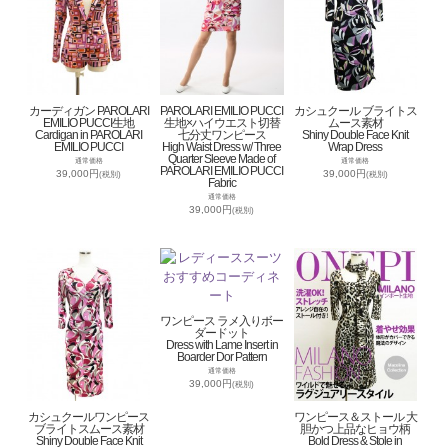
カーディガン PAROLARI
PAROLARI EMILIO PUCCI
カシュクール ブライトス
EMILIO PUCCI生地
生地×ハイウエスト切替
ムース素材
Cardigan in PAROLARI
七分丈ワンピース
Shiny Double Face Knit
EMILIO PUCCI
High Waist Dress w/ Three
Wrap Dress
Quarter Sleeve Made of
通常価格
通常価格
PAROLARI EMILIO PUCCI
39,000円
39,000円
(税別)
(税別)
Fabric
通常価格
39,000円
(税別)
ワンピース ラメ入りボー
ダードット
Dress with Lame Insert in
Boarder Dor Pattern
通常価格
39,000円
(税別)
カシュクールワンピース
ワンピース＆ストール 大
ブライトスムース素材
胆かつ上品なヒョウ柄
Shiny Double Face Knit
Bold Dress & Stole in