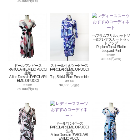
39,000円
(税別)
ぺプラムフリルカットソ
ー&フレアスカート セッ
トアップ
Peplum Top & Skirt in
Leopard Print
通常価格
39,000円
(税別)
ドールワンピース
ストール付きツーピース
PAROLARI EMILIO PUCCI
PAROLARI EMILIO PUCCI
生地
生地
A-line Dress in PAROLARI
Top, Skirt & Stole Ensemble
EMILIO PUCCI
通常価格
39,000円
通常価格
(税別)
39,000円
(税別)
ドールワンピース
PAROLARI EMILIO PUCCI
生地
A-line Dress in PAROLARI
EMILIO PUCCI