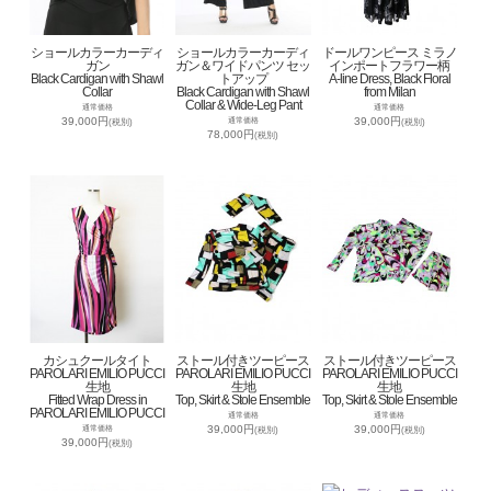
ショールカラーカーディ
ショールカラーカーディ
ドールワンピース ミラノ
ガン
ガン＆ワイドパンツ セッ
インポートフラワー柄
Black Cardigan with Shawl
トアップ
A-line Dress, Black Floral
Collar
Black Cardigan with Shawl
from Milan
Collar & Wide-Leg Pant
通常価格
通常価格
39,000円
39,000円
通常価格
(税別)
(税別)
78,000円
(税別)
カシュクールタイト
ストール付きツーピース
ストール付きツーピース
PAROLARI EMILIO PUCCI
PAROLARI EMILIO PUCCI
PAROLARI EMILIO PUCCI
生地
生地
生地
Fitted Wrap Dress in
Top, Skirt & Stole Ensemble
Top, Skirt & Stole Ensemble
PAROLARI EMILIO PUCCI
通常価格
通常価格
39,000円
39,000円
通常価格
(税別)
(税別)
39,000円
(税別)