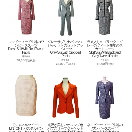
レッドツィード生地のワ
グレーサブリナパンツｘ
ラメ入りのブラック・グ
ンピーススーツ
ジャケットのセットアッ
レーのツィード生地のス
Dress Suit With Red Tweed
プスーツ
カートスーツ
Fabric
Gray Suit with Cropped
Skirt Suit With Black and
Pants
Gray Tweed Fabric
通常価格
78,000円
通常価格
通常価格
(税別)
78,000円
78,000円
(税別)
(税別)
【シャネルツイード
光沢が美しいオレンジ色
ネイビーツィード生地の
LINTON】パステルピン
パフスリーブジャケット
ワンピーススーツ
クのふわふわソフトスカ
Sheen Orange Puff Sleeve
Dress Suit With Navy