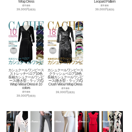
Wrap Dress
Leopard Pattern
通常価格
通常価格
39,000円
39,000円
(税別)
(税別)
カシュクールワンピース
カシュクールワンピース
ストレッチベロア10色
クラッシュベロア18色
長袖カシュクールワンピ
長袖カシュクールワンピ
ース(巻き型・ラップ式)
ース(巻き型・ラップ式)
Wrap Velour Dress in 10
Crush Velour Wrap Dress
colors
通常価格
39,000円
通常価格
(税別)
39,000円
(税別)