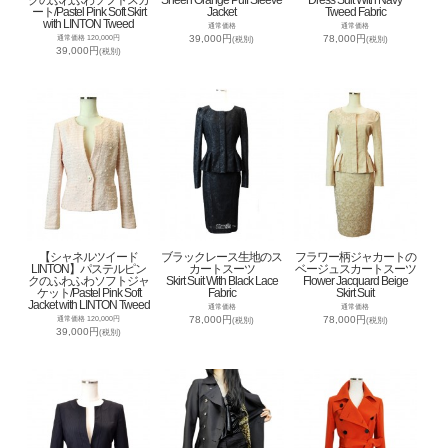
ート/Pastel Pink Soft Skirt
Jacket
Tweed Fabric
with LINTON Tweed
通常価格
通常価格
39,000円
78,000円
通常価格 120,000円
(税別)
(税別)
39,000円
(税別)
【シャネルツイード
ブラックレース生地のス
フラワー柄ジャカートの
LINTON】パステルピン
カートスーツ
ベージュスカートスーツ
クのふわふわソフトジャ
Skirt Suit With Black Lace
Flower Jacquard Beige
ケット/Pastel Pink Soft
Fabric
Skirt Suit
Jacket with LINTON Tweed
通常価格
通常価格
78,000円
78,000円
通常価格 120,000円
(税別)
(税別)
39,000円
(税別)