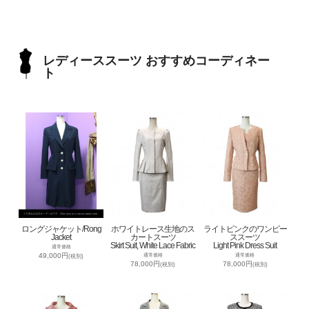
レディーススーツ おすすめコーディネー
ト
ロングジャケット/Rong
ホワイトレース生地のス
ライトピンクのワンピー
Jacket
カートスーツ
ススーツ
Skirt Suit, White Lace Fabric
Light Pink Dress Suit
通常価格
49,000円
通常価格
通常価格
(税別)
78,000円
78,000円
(税別)
(税別)