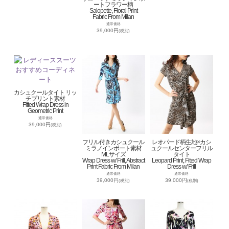
ートフラワー柄
Salopette, Floral Print
Fabric From Milan
通常価格
39,000円
(税別)
カシュクールタイト リッ
チプリント素材
Fitted Wrap Dress in
Geometric Print
通常価格
39,000円
(税別)
フリル付きカシュクール
レオパード柄生地×カシ
ミラノインポート素材
ュクールセンターフリル
MLサイズ
タイト
Wrap Dress w/ Frill, Abstract
Leopard Print, Fitted Wrap
Print Fabric From Milan
Dress w/ Frill
通常価格
通常価格
39,000円
39,000円
(税別)
(税別)