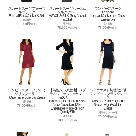
スカートスーツ フォーマ
スカートスーツ ウール&
ワンピーススーツ
ルブラック
シルク グレー
Leopard
Formal Black Jacket & Skirt
WOOL & SILK Gray Jacket
Leopard Jacket and Dress
& Skirt
Ensemble
通常価格
78,000円
通常価格
通常価格
(税別)
78,000円
78,000円
(税別)
(税別)
ワンピーススーツ アルミ
【高級シルク生地】ぺプ
ハイウエスト切替七分袖
グリッターラメ /
ラムジャケットVカット
ワンピース ブラックレー
Glitterlame Bolero & Dress
&スカート
ス
Black Peplum Collarless V
Black Lace Three Quarter
通常価格
Neck Jacket and Skirt
Sleeve High Waisted
78,000円
(税別)
Ensemble Made of High
Dress
Quality Silk
通常価格 45,000円
39,000円
通常価格
(税別)
78,000円
(税別)