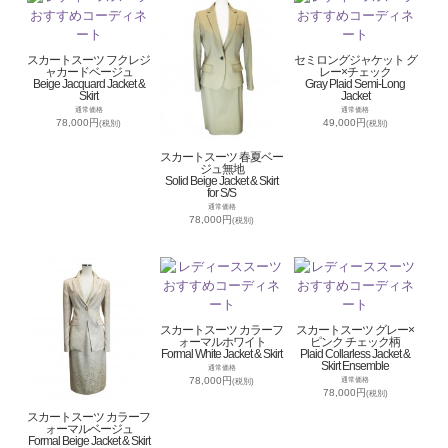
スカートスーツ フクレジ
セミロングジャケット グ
ャカードベージュ
レー×チェック
Beige Jacquard Jacket &
Gray Plaid Semi-Long
Skirt
Jacket
通常価格
通常価格
78,000円
49,000円
(税別)
(税別)
スカートスーツ 春夏ベー
ジュ無地
Solid Beige Jacket & Skirt
for S/S
通常価格
78,000円
(税別)
スカートスーツ カラーフ
スカートスーツ グレー×
ォーマルホワイト
ピンク チェック柄
Formal White Jacket & Skirt
Plaid Collarless Jacket &
Skirt Ensemble
通常価格
78,000円
通常価格
(税別)
78,000円
(税別)
スカートスーツ カラーフ
ォーマルベージュ
Formal Beige Jacket & Skirt