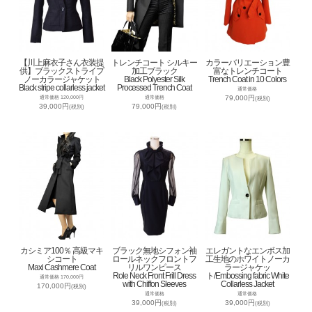
【川上麻衣子さん衣装提
トレンチコート シルキー
カラーバリエーション豊
供】ブラックストライプ
加工ブラック
富なトレンチコート
ノーカラージャケット
Black Polyester Silk
Trench Coat in 10 Colors
Black stripe collarless jacket
Processed Trench Coat
通常価格
79,000円
通常価格 120,000円
通常価格
(税別)
39,000円
79,000円
(税別)
(税別)
カシミア100％ 高級マキ
ブラック無地シフォン袖
エレガントなエンボス加
シコート
ロールネックフロントフ
工生地のホワイトノーカ
Maxi Cashmere Coat
リルワンピース
ラージャケッ
Role Neck Front Frill Dress
ト/Embossing fabric White
通常価格 170,000円
with Chiffon Sleeves
Collarless Jacket
170,000円
(税別)
通常価格
通常価格
39,000円
39,000円
(税別)
(税別)