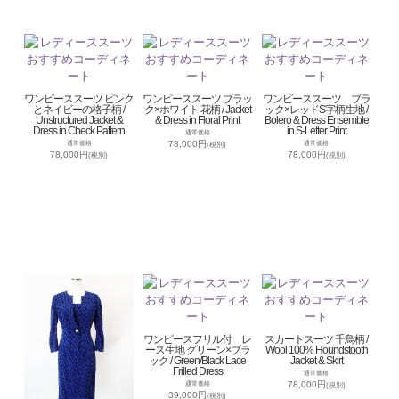
ワンピーススーツ ピンク
ワンピーススーツ ブラッ
ワンピーススーツ ブラ
とネイビーの格子柄 /
ク×ホワイト 花柄 / Jacket
ック×レッドS字柄生地 /
Unstructured Jacket &
& Dress in Floral Print
Bolero & Dress Ensemble
Dress in Check Pattern
in S-Letter Print
通常価格
78,000円
通常価格
通常価格
(税別)
78,000円
78,000円
(税別)
(税別)
ワンピースフリル付 レ
スカートスーツ 千鳥柄 /
ース生地 グリーン×ブラ
Wool 100% Houndstooth
ック / Green/Black Lace
Jacket & Skirt
Frilled Dress
通常価格
78,000円
通常価格
(税別)
39,000円
(税別)