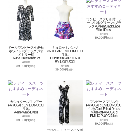
ワンピースフリル付 レ
ース生地 グリーン×ブラ
ック / Green/Black Lace
Frilled Dress
通常価格
39,000円
(税別)
ドールワンピース 七分袖
キュロットパンツ
ホワイト×ブラック ジオ
PAROLARI EMILIO PUCCI
メトリー柄
生地
A-line Dress Abstruct
Culottes in PAROLARI
EMILIO PUCCI
通常価格
39,000円
通常価格
(税別)
39,000円
(税別)
カシュクールフレアー
ワンピースフリル付
PAROLARI EMILIO PUCCI
PAROLARI EMILIO PUCCI
生地
生地 /Tank Frilled Dress
A-line Wrap Dress
Made of PAROLARI
EMILIO PUCCI fabric
通常価格
39,000円
通常価格
(税別)
39,000円
(税別)
サロペット ミラノインポ