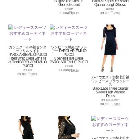
Beige A-line Dress in
Black & Purple Dress With
Geometric print
Quarter Length Sleeve
通常価格
通常価格
39,000円
39,000円
(税別)
(税別)
カシュクール半袖センタ
ワンピース8枚はぎフレ
ーフリルタイト
アー PAROLARI EMILIO
PAROLARI EMILIO PUCCI
PUCCI
Fitted Wrap Dress with Frill
8 panels Flare Dress
at Front PAROLARI EMILIO
PAROLARI EMILIO PUCCI
PUCCI
通常価格
39,000円
通常価格
(税別)
39,000円
(税別)
ハイウエスト切替七分袖
ワンピース ブラックレー
ス
Black Lace Three Quarter
Sleeve High Waisted
Dress
通常価格 45,000円
39,000円
(税別)
ハイウエスト切替七分丈