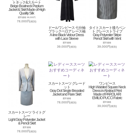
トネック&スカート
Beige Boatneck Peplum
Jacket & Skirt Made of High
Quality Silk
通常価格 98,000円
78,000円
(税別)
ドールワンピース 七分袖
タイトスカート後ろベン
ブラックベロア レース袖
ト グレーストライプ
A-line Black Velour Dress
Gray Polyester Stripe
with Lace Sleeve
Pencil Skirt with Vent
通常価格
通常価格
39,000円
39,000円
(税別)
(税別)
スカートスーツ グレード
ワンピース
ット
High Waisted Square Neck
Gray Dot Single Breasted
Dress in Abstract Print
Jacket and Flare Skirt
Made of PAROLARI
EMILIO PUCCI Fabric
通常価格
78,000円
通常価格
(税別)
39,000円
(税別)
スカートスーツ ライトグ
レー
Light Gray Polyester Jacket
& Pencil Skirt
通常価格
78,000円
(税別)