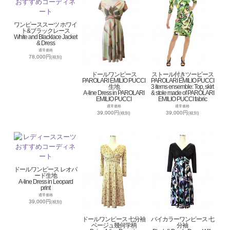
ワンピーススーツ ホワイ
ト&ブラックレース
White and Blacklace Jacket
& Dress
通常価格
78,000円
(税別)
ドールワンピース
ストール付きツーピース
PAROLARI EMILIO PUCCI
PAROLARI EMILIO PUCCI
生地
3 items ensemble: Top, skirt
A-line Dress in PAROLARI
& stole made of PAROLARI
EMILIO PUCCI
EMILIO PUCCI fabric
通常価格
通常価格
39,000円
39,000円
(税別)
(税別)
ドールワンピース レオパ
ード生地
A-line Dress in Leopard
print
通常価格
39,000円
(税別)
ドールワンピース 七分袖
バイカラーワンピース 七
ベージュ幾何学柄
分袖