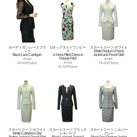
カーディガン レースブラ
Uネックタイトワンピー
スカートスーツ ホワイト
ック
ス
White Peplum V-Neck
Black Lace Cardigan
U-Neck Fitted Dress in
Jacket and Pencil Skirt
Paisely Print
通常価格
通常価格
39,000円
78,000円
通常価格
(税別)
(税別)
39,000円
(税別)
スカートスーツ ホワイト
スカートスーツ ブラック
スカートスーツ シルバー
White Collarless One
レオパード
グレー