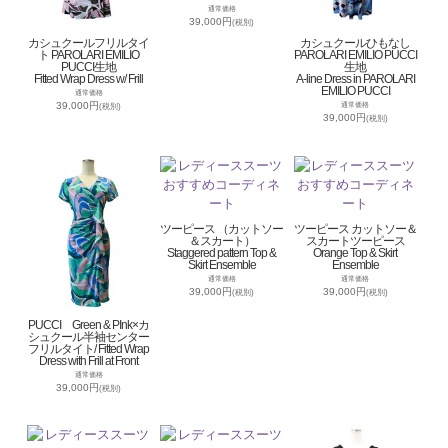
通常価格
39,000円
(税別)
カシュクールフリルタイ
カシュクールひもなし
ト PAROLARI EMILIO
PAROLARI EMILIO PUCCI
PUCCI生地
生地
Fitted Wrap Dress w/ Frill
A-line Dress in PAROLARI
EMILIO PUCCI
通常価格
39,000円
通常価格
(税別)
39,000円
(税別)
ツーピース （カットソー
ツーピース カットソー＆
＆スカート）
スカートツーピース
Staggered pattern Top &
Orange Top & Skirt
Skirt Ensemble
Ensemble
通常価格
通常価格
39,000円
39,000円
(税別)
(税別)
PUCCI Green & PInk×カ
シュクール半袖センター
フリルタイト/ Fitted Wrap
Dress with Frill at Front
通常価格
39,000円
(税別)