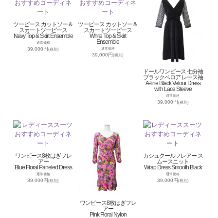
ツーピース カットソー＆
ツーピース カットソー＆
スカートツーピース
スカートツーピース
Navy Top & Skirt Ensemble
White Top & Skirt
Ensemble
通常価格
39,000円
通常価格
(税別)
39,000円
(税別)
ドールワンピース 七分袖
ブラックベロア レース袖
A-line Black Velour Dress
with Lace Sleeve
通常価格
39,000円
(税別)
ワンピース8枚はぎフレ
カシュクールフレアー ス
アー
ムースニット
Blue Floral Paneled Dress
Wrap Dress Smooth Black
通常価格
通常価格
39,000円
39,000円
(税別)
(税別)
ワンピース8枚はぎフレ
アー
Pink Floral Nylon