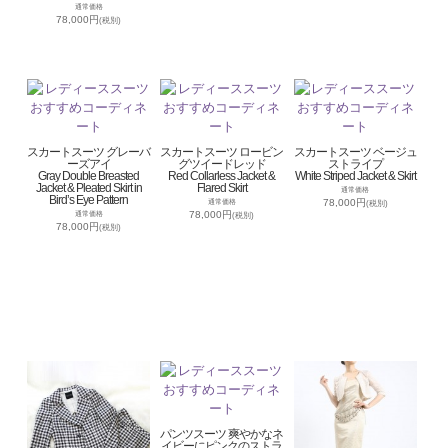
通常価格
78,000円
(税別)
スカートスーツ グレーバ
スカートスーツ ロービン
スカートスーツ ベージュ
ーズアイ
グツイードレッド
ストライプ
Gray Double Breasted
Red Collarless Jacket &
White Striped Jacket & Skirt
Jacket & Pleated Skirt in
Flared Skirt
通常価格
Bird’s Eye Pattern
78,000円
通常価格
(税別)
78,000円
通常価格
(税別)
78,000円
(税別)
パンツスーツ 爽やかなネ
イビーにピンクのストラ