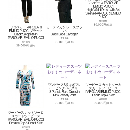
ワンピース PAROLARI
EMILIO PUCCI
High Waist Dress with 3/4
Sleeve PAROLARI EMILIO
PUCCI
通常価格
39,000円
(税別)
サロペット PAROLARI
カーディガン レースブラ
EMILIO PUCCI ブラック
ック
Black Salopette in
Black Lace Cardigan
PAROLARI EMILIO PUCCI
通常価格
39,000円
通常価格
(税別)
39,000円
(税別)
ワンピース8枚はぎフレ
ツーピース カットソー＆
アー ピンクペイズリー
スカートツーピース
8 Panels Flare Dress in
PAROLARI EMILIO PUCCI
Pink Paisely Print
Fabric Top & Skirt
通常価格
通常価格
39,000円
39,000円
(税別)
(税別)
ツーピース カットソー＆
スカートツーピース
PAROLARI EMILIO PUCCI
Peplum Top & Pencil Skirt
通常価格