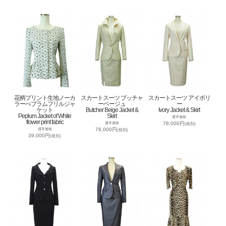
花柄プリント生地ノーカ
スカートスーツ ブッチャ
スカートスーツ アイボリ
ラーぺプラムフリルジャ
ーベージュ
ー
ケット
Butcher Beige Jacket &
Ivory Jacket & Skirt
Peplum Jacket of White
Skirt
通常価格
flower print fabric
78,000円
通常価格
(税別)
78,000円
通常価格
(税別)
39,000円
(税別)