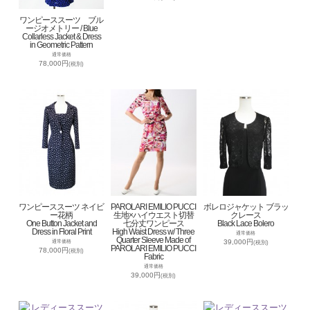
ワンピーススーツ ブル
ージオメトリー / Blue
Collarless Jacket & Dress
in Geometric Pattern
通常価格
78,000円
(税別)
ワンピーススーツ ネイビ
PAROLARI EMILIO PUCCI
ボレロジャケット ブラッ
ー花柄
生地×ハイウエスト切替
クレース
One Button Jacket and
七分丈ワンピース
Black Lace Bolero
Dress in Floral Print
High Waist Dress w/ Three
通常価格
Quarter Sleeve Made of
39,000円
通常価格
(税別)
PAROLARI EMILIO PUCCI
78,000円
(税別)
Fabric
通常価格
39,000円
(税別)