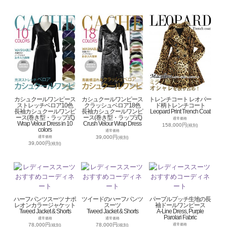
カシュクールワンピース
カシュクールワンピース
トレンチコート レオパー
ストレッチベロア10色
クラッシュベロア18色
ド柄トレンチコート
長袖カシュクールワンピ
長袖カシュクールワンピ
Leopard Print Trench Coat
ース(巻き型・ラップ式)
ース(巻き型・ラップ式)
通常価格
Wrap Velour Dress in 10
Crush Velour Wrap Dress
158,000円
(税別)
colors
通常価格
39,000円
通常価格
(税別)
39,000円
(税別)
ハーフパンツスーツ ナポ
ツイードのハーフパンツ
パープルプッチ生地の長
レオンカラージャケット
スーツ
袖ドールワンピース
Tweed Jacket & Shorts
Tweed Jacket & Shorts
A-Line Dress, Purple
Parolari Fabric
通常価格
通常価格
78,000円
78,000円
通常価格
(税別)
(税別)