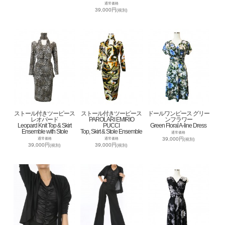
通常価格
39,000円
(税別)
ストール付きツーピース
ストール付きツーピース
ドールワンピース グリー
レオパード
PAROLARI EMIRIO
ンフラワー
Leopard Knit Top & Skirt
PUCCI
Green Floral A-line Dress
Ensemble with Stole
Top, Skirt & Stole Ensemble
通常価格
39,000円
通常価格
通常価格
(税別)
39,000円
39,000円
(税別)
(税別)