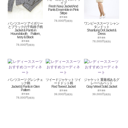
イプ
Fresh Navy Jacket And
Pants Ensemble in Pink
Stripe
通常価格
78,000円
(税別)
パンツスーツ アイボリー
ワンピーススーツ シャン
とブラックの千鳥格子柄
タンドット
Jacket & Pants in
Shantung Dot Jacket &
Houndstooth Pattern,
Dress
Ivory & Black
通常価格
78,000円
通常価格
(税別)
78,000円
(税別)
パンツスーツ グレンチェ
ツイードジャケット ツイ
ジャケット 重量感あるグ
ック柄
ードドット柄
レーベルベット
Jacket & Pants in Glen
Red Tweed Jacket
Gray Velvet Solid Jacket
Pattern
通常価格
通常価格
39,000円
39,000円
通常価格
(税別)
(税別)
78,000円
(税別)