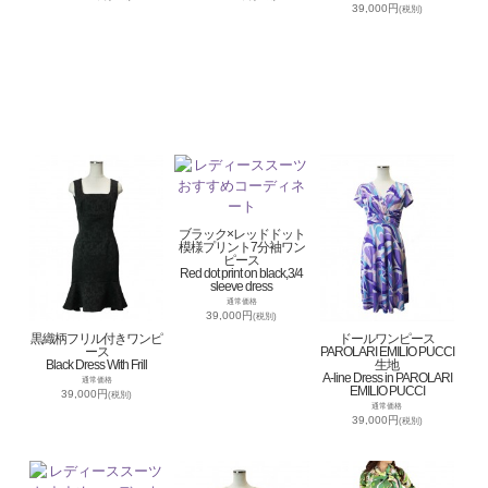
39,000円
(税別)
ブラック×レッドドット
模様プリント7分袖ワン
ピース
Red dot print on black,3/4
sleeve dress
通常価格
39,000円
(税別)
黒織柄フリル付きワンピ
ドールワンピース
ース
PAROLARI EMILIO PUCCI
Black Dress With Frill
生地
A-line Dress in PAROLARI
通常価格
EMILIO PUCCI
39,000円
(税別)
通常価格
39,000円
(税別)