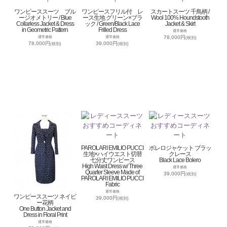
ワンピーススーツ ブル
ワンピースフリル付 レ
スカートスーツ 千鳥柄 /
ージオメトリー / Blue
ース生地 グリーン×ブラ
Wool 100% Houndstooth
Collarless Jacket & Dress
ック / Green/Black Lace
Jacket & Skirt
in Geometric Pattern
Frilled Dress
通常価格
78,000円
通常価格
通常価格
(税別)
78,000円
39,000円
(税別)
(税別)
PAROLARI EMILIO PUCCI
ボレロジャケット ブラッ
生地×ハイウエスト切替
クレース
七分丈ワンピース
Black Lace Bolero
High Waist Dress w/ Three
通常価格
Quarter Sleeve Made of
39,000円
(税別)
PAROLARI EMILIO PUCCI
Fabric
通常価格
ワンピーススーツ ネイビ
39,000円
(税別)
ー花柄
One Button Jacket and
Dress in Floral Print
通常価格