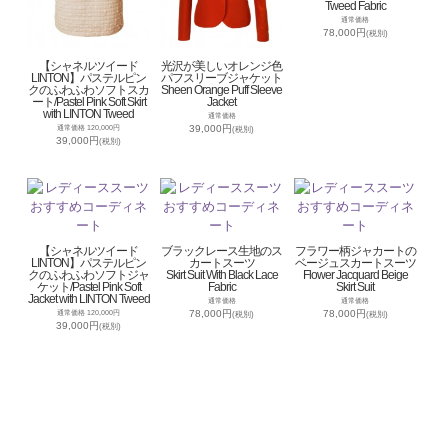
Tweed Fabric
通常価格
78,000円
(税別)
【シャネルツイード
光沢が美しいオレンジ色
LINTON】パステルピン
パフスリーブジャケット
クのふわふわソフトスカ
Sheen Orange Puff Sleeve
ート/Pastel Pink Soft Skirt
Jacket
with LINTON Tweed
通常価格
39,000円
通常価格 120,000円
(税別)
39,000円
(税別)
【シャネルツイード
ブラックレース生地のス
フラワー柄ジャカートの
LINTON】パステルピン
カートスーツ
ベージュスカートスーツ
クのふわふわソフトジャ
Skirt Suit With Black Lace
Flower Jacquard Beige
ケット/Pastel Pink Soft
Fabric
Skirt Suit
Jacket with LINTON Tweed
通常価格
通常価格
78,000円
78,000円
通常価格 120,000円
(税別)
(税別)
39,000円
(税別)