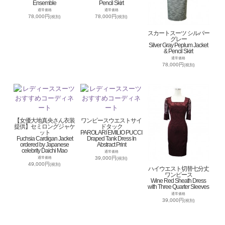
Ensemble
Pencil Skirt
通常価格
通常価格
78,000円
78,000円
(税別)
(税別)
スカートスーツ シルバー
グレー
Silver Gray Peplum Jacket
& Pencil Skirt
通常価格
78,000円
(税別)
【女優大地真央さん衣装
ワンピースウエストサイ
提供】セミロングジャケ
ドタック
ット
PAROLARI EMILIO PUCCI
Fuchsia Cardigan Jacket
Draped Tank Dress In
ordered by Japanese
Abstract Print
celebrity Daichi Mao
通常価格
39,000円
通常価格
(税別)
49,000円
(税別)
ハイウエスト切替七分丈
ワンピース
Wine Red Sheath Dress
with Three Quarter Sleeves
通常価格
39,000円
(税別)