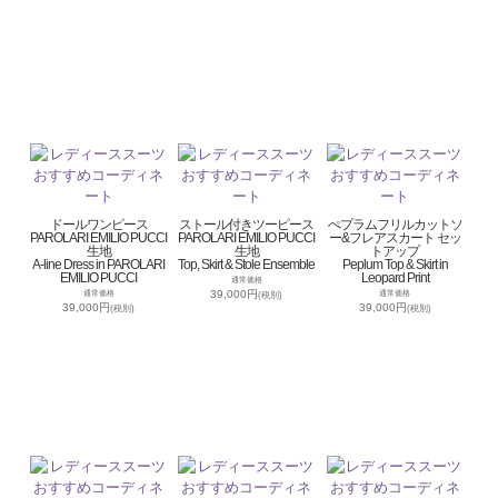
ドールワンピース
ストール付きツーピース
ぺプラムフリルカットソ
PAROLARI EMILIO PUCCI
PAROLARI EMILIO PUCCI
ー&フレアスカート セッ
生地
生地
トアップ
A-line Dress in PAROLARI
Top, Skirt & Stole Ensemble
Peplum Top & Skirt in
EMILIO PUCCI
Leopard Print
通常価格
39,000円
通常価格
通常価格
(税別)
39,000円
39,000円
(税別)
(税別)