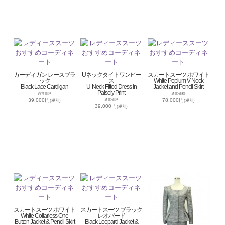
カーディガン レースブラ
Uネックタイトワンピー
スカートスーツ ホワイト
ック
ス
White Peplum V-Neck
Black Lace Cardigan
U-Neck Fitted Dress in
Jacket and Pencil Skirt
Paisely Print
通常価格
通常価格
39,000円
78,000円
通常価格
(税別)
(税別)
39,000円
(税別)
スカートスーツ ホワイト
スカートスーツ ブラック
White Collarless One
レオパード
Button Jacket & Pencil Skirt
Black Leopard Jacket &