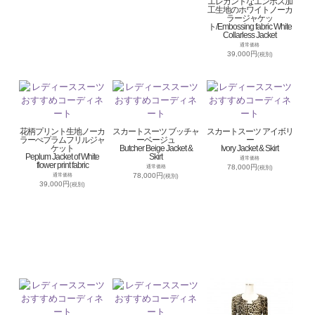
エレガントなエンボス加
工生地のホワイトノーカ
ラージャケッ
ト/Embossing fabric White
Collarless Jacket
通常価格
39,000円
(税別)
花柄プリント生地ノーカ
スカートスーツ ブッチャ
スカートスーツ アイボリ
ラーぺプラムフリルジャ
ーベージュ
ー
ケット
Butcher Beige Jacket &
Ivory Jacket & Skirt
Peplum Jacket of White
Skirt
通常価格
flower print fabric
78,000円
通常価格
(税別)
78,000円
通常価格
(税別)
39,000円
(税別)