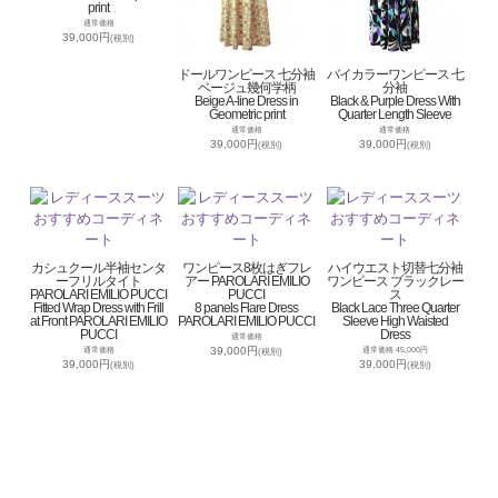
print
通常価格
39,000円
(税別)
ドールワンピース 七分袖
バイカラーワンピース 七
ベージュ幾何学柄
分袖
Beige A-line Dress in
Black & Purple Dress With
Geometric print
Quarter Length Sleeve
通常価格
通常価格
39,000円
39,000円
(税別)
(税別)
カシュクール半袖センタ
ワンピース8枚はぎフレ
ハイウエスト切替七分袖
ーフリルタイト
アー PAROLARI EMILIO
ワンピース ブラックレー
PAROLARI EMILIO PUCCI
PUCCI
ス
Fitted Wrap Dress with Frill
8 panels Flare Dress
Black Lace Three Quarter
at Front PAROLARI EMILIO
PAROLARI EMILIO PUCCI
Sleeve High Waisted
PUCCI
Dress
通常価格
39,000円
通常価格
通常価格 45,000円
(税別)
39,000円
39,000円
(税別)
(税別)