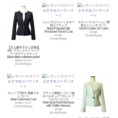
トレンチコート シルキー
カラーバリエーション豊
加工ブラック
富なトレンチコート
Black Polyester Silk
Trench Coat in 10 Colors
Processed Trench Coat
通常価格
79,000円
通常価格
(税別)
79,000円
(税別)
【川上麻衣子さん衣装提
供】ブラックストライプ
ノーカラージャケット
Black stripe collarless jacket
通常価格 120,000円
39,000円
(税別)
カシミア100％ 高級マキ
ブラック無地シフォン袖
シコート
ロールネックフロントフ
Maxi Cashmere Coat
リルワンピース
Role Neck Front Frill Dress
通常価格 170,000円
with Chiffon Sleeves
170,000円
(税別)
通常価格
39,000円
(税別)