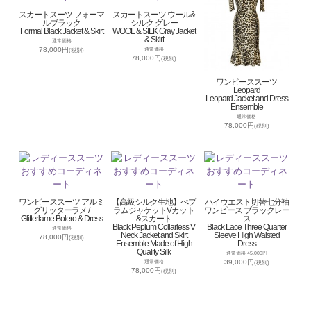
スカートスーツ フォーマ
スカートスーツ ウール&
ルブラック
シルク グレー
Formal Black Jacket & Skirt
WOOL & SILK Gray Jacket
& Skirt
通常価格
78,000円
通常価格
(税別)
78,000円
(税別)
ワンピーススーツ
Leopard
Leopard Jacket and Dress
Ensemble
通常価格
78,000円
(税別)
ワンピーススーツ アルミ
【高級シルク生地】ぺプ
ハイウエスト切替七分袖
グリッターラメ /
ラムジャケットVカット
ワンピース ブラックレー
Glitterlame Bolero & Dress
&スカート
ス
Black Peplum Collarless V
Black Lace Three Quarter
通常価格
Neck Jacket and Skirt
Sleeve High Waisted
78,000円
(税別)
Ensemble Made of High
Dress
Quality Silk
通常価格 45,000円
39,000円
通常価格
(税別)
78,000円
(税別)