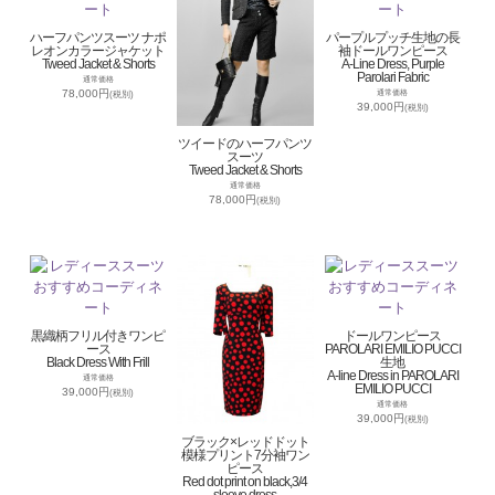
ハーフパンツスーツ ナポ
パープルプッチ生地の長
レオンカラージャケット
袖ドールワンピース
Tweed Jacket & Shorts
A-Line Dress, Purple
Parolari Fabric
通常価格
78,000円
通常価格
(税別)
39,000円
(税別)
ツイードのハーフパンツ
スーツ
Tweed Jacket & Shorts
通常価格
78,000円
(税別)
黒織柄フリル付きワンピ
ドールワンピース
ース
PAROLARI EMILIO PUCCI
Black Dress With Frill
生地
A-line Dress in PAROLARI
通常価格
EMILIO PUCCI
39,000円
(税別)
通常価格
39,000円
(税別)
ブラック×レッドドット
模様プリント7分袖ワン
ピース
Red dot print on black,3/4
sleeve dress