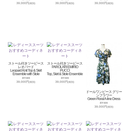
39,000円
39,000円
39,000円
(税別)
(税別)
(税別)
ストール付きツーピース
ストール付きツーピース
レオパード
PAROLARI EMIRIO
Leopard Knit Top & Skirt
PUCCI
Ensemble with Stole
Top, Skirt & Stole Ensemble
通常価格
通常価格
39,000円
39,000円
(税別)
(税別)
ドールワンピース グリー
ンフラワー
Green Floral A-line Dress
通常価格
39,000円
(税別)