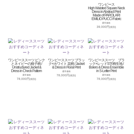
ワンピース
High Waisted Square Neck
Dress in Abstract Print
Made of PAROLARI
EMILIO PUCCI Fabric
通常価格
39,000円
(税別)
ワンピーススーツ ピンク
ワンピーススーツ ブラッ
ワンピーススーツ ブラ
とネイビーの格子柄 /
ク×ホワイト 花柄 / Jacket
ック×レッドS字柄生地 /
Unstructured Jacket &
& Dress in Floral Print
Bolero & Dress Ensemble
Dress in Check Pattern
in S-Letter Print
通常価格
78,000円
通常価格
通常価格
(税別)
78,000円
78,000円
(税別)
(税別)