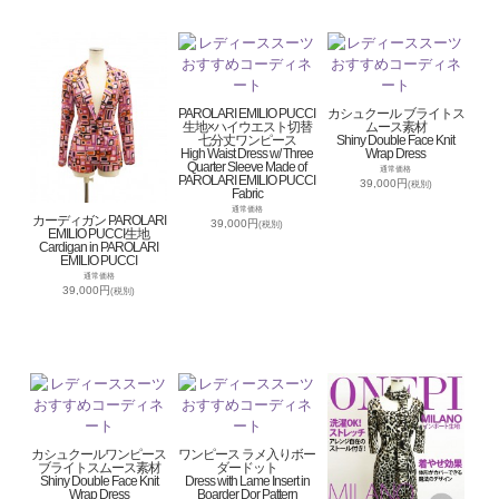
PAROLARI EMILIO PUCCI
カシュクール ブライトス
生地×ハイウエスト切替
ムース素材
七分丈ワンピース
Shiny Double Face Knit
High Waist Dress w/ Three
Wrap Dress
Quarter Sleeve Made of
通常価格
PAROLARI EMILIO PUCCI
39,000円
(税別)
Fabric
通常価格
カーディガン PAROLARI
39,000円
(税別)
EMILIO PUCCI生地
Cardigan in PAROLARI
EMILIO PUCCI
通常価格
39,000円
(税別)
カシュクールワンピース
ワンピース ラメ入りボー
ブライトスムース素材
ダードット
Shiny Double Face Knit
Dress with Lame Insert in
Wrap Dress
Boarder Dor Pattern