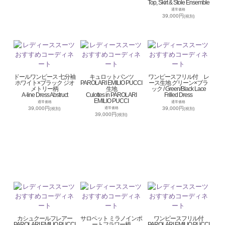
Top, Skirt & Stole Ensemble
通常価格
39,000円
(税別)
ドールワンピース 七分袖
キュロットパンツ
ワンピースフリル付 レ
ホワイト×ブラック ジオ
PAROLARI EMILIO PUCCI
ース生地 グリーン×ブラ
メトリー柄
生地
ック / Green/Black Lace
A-line Dress Abstruct
Culottes in PAROLARI
Frilled Dress
EMILIO PUCCI
通常価格
通常価格
39,000円
39,000円
通常価格
(税別)
(税別)
39,000円
(税別)
カシュクールフレアー
サロペット ミラノインポ
ワンピースフリル付
PAROLARI EMILIO PUCCI
ートフラワー柄
PAROLARI EMILIO PUCCI