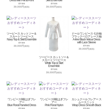
Dress with Frill at Front
Skirt Ensemble
通常価格
通常価格
39,000円
39,000円
(税別)
(税別)
ツーピース カットソー＆
ドールワンピース 七分袖
スカートツーピース
ブラックベロア レース袖
Navy Top & Skirt Ensemble
A-line Black Velour Dress
with Lace Sleeve
通常価格
39,000円
通常価格
(税別)
39,000円
(税別)
ツーピース カットソー＆
スカートツーピース
White Top & Skirt
Ensemble
通常価格
39,000円
(税別)
ワンピース8枚はぎフレ
ワンピース8枚はぎフレ
カシュクールフレアー ス
アー
アー
ムースニット
Blue Floral Paneled Dress
Pink Floral Nylon
Wrap Dress Smooth Black
通常価格
通常価格
通常価格