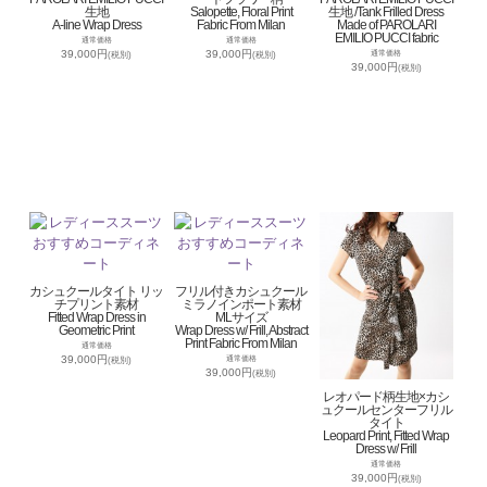
生地
Salopette, Floral Print
生地 /Tank Frilled Dress
A-line Wrap Dress
Fabric From Milan
Made of PAROLARI
EMILIO PUCCI fabric
通常価格
通常価格
39,000円
39,000円
通常価格
(税別)
(税別)
39,000円
(税別)
カシュクールタイト リッ
フリル付きカシュクール
チプリント素材
ミラノインポート素材
Fitted Wrap Dress in
MLサイズ
Geometric Print
Wrap Dress w/ Frill, Abstract
Print Fabric From Milan
通常価格
39,000円
通常価格
(税別)
39,000円
(税別)
レオパード柄生地×カシ
ュクールセンターフリル
タイト
Leopard Print, Fitted Wrap
Dress w/ Frill
通常価格
39,000円
(税別)