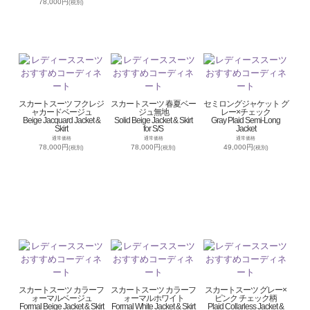
78,000円
(税別)
スカートスーツ フクレジ
スカートスーツ 春夏ベー
セミロングジャケット グ
ャカードベージュ
ジュ無地
レー×チェック
Beige Jacquard Jacket &
Solid Beige Jacket & Skirt
Gray Plaid Semi-Long
Skirt
for S/S
Jacket
通常価格
通常価格
通常価格
78,000円
78,000円
49,000円
(税別)
(税別)
(税別)
スカートスーツ カラーフ
スカートスーツ カラーフ
スカートスーツ グレー×
ォーマルベージュ
ォーマルホワイト
ピンク チェック柄
Formal Beige Jacket & Skirt
Formal White Jacket & Skirt
Plaid Collarless Jacket &