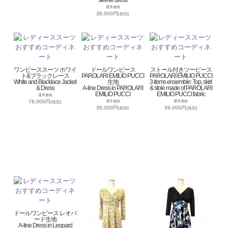
通常価格
39,000円
(税別)
ワンピーススーツ ホワイ
ドールワンピース
ストール付きツーピース
ト&ブラックレース
PAROLARI EMILIO PUCCI
PAROLARI EMILIO PUCCI
White and Blacklace Jacket
生地
3 items ensemble: Top, skirt
& Dress
A-line Dress in PAROLARI
& stole made of PAROLARI
EMILIO PUCCI
EMILIO PUCCI fabric
通常価格
78,000円
通常価格
通常価格
(税別)
39,000円
39,000円
(税別)
(税別)
ドールワンピース レオパ
ード生地
A-line Dress in Leopard