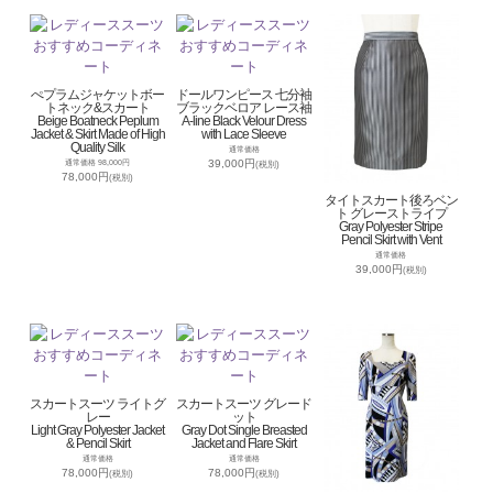
ぺプラムジャケットボー
ドールワンピース 七分袖
トネック&スカート
ブラックベロア レース袖
Beige Boatneck Peplum
A-line Black Velour Dress
Jacket & Skirt Made of High
with Lace Sleeve
Quality Silk
通常価格
39,000円
通常価格 98,000円
(税別)
78,000円
(税別)
タイトスカート後ろベン
ト グレーストライプ
Gray Polyester Stripe
Pencil Skirt with Vent
通常価格
39,000円
(税別)
スカートスーツ ライトグ
スカートスーツ グレード
レー
ット
Light Gray Polyester Jacket
Gray Dot Single Breasted
& Pencil Skirt
Jacket and Flare Skirt
通常価格
通常価格
78,000円
78,000円
(税別)
(税別)