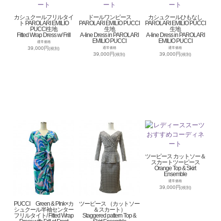
カシュクールフリルタイ
ドールワンピース
カシュクールひもなし
ト PAROLARI EMILIO
PAROLARI EMILIO PUCCI
PAROLARI EMILIO PUCCI
PUCCI生地
生地
生地
Fitted Wrap Dress w/ Frill
A-line Dress in PAROLARI
A-line Dress in PAROLARI
EMILIO PUCCI
EMILIO PUCCI
通常価格
39,000円
通常価格
通常価格
(税別)
39,000円
39,000円
(税別)
(税別)
ツーピース カットソー＆
スカートツーピース
Orange Top & Skirt
Ensemble
通常価格
39,000円
(税別)
PUCCI Green & PInk×カ
ツーピース （カットソー
シュクール半袖センター
＆スカート）
フリルタイト/ Fitted Wrap
Staggered pattern Top &