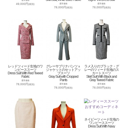
通常価格
49,000円
通常価格
通常価格
(税別)
78,000円
78,000円
(税別)
(税別)
レッドツィード生地のワ
グレーサブリナパンツｘ
ラメ入りのブラック・グ
ンピーススーツ
ジャケットのセットアッ
レーのツィード生地のス
Dress Suit With Red Tweed
プスーツ
カートスーツ
Fabric
Gray Suit with Cropped
Skirt Suit With Black and
Pants
Gray Tweed Fabric
通常価格
78,000円
通常価格
通常価格
(税別)
78,000円
78,000円
(税別)
(税別)
ネイビーツィード生地の
ワンピーススーツ
Dress Suit With Navy