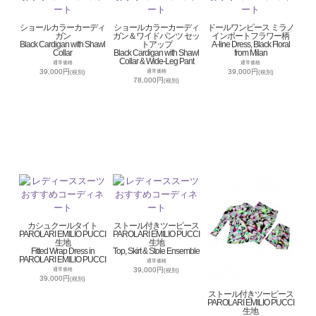
ショールカラーカーディ
ショールカラーカーディ
ドールワンピース ミラノ
ガン
ガン＆ワイドパンツ セッ
インポートフラワー柄
Black Cardigan with Shawl
トアップ
A-line Dress, Black Floral
Collar
Black Cardigan with Shawl
from Milan
Collar & Wide-Leg Pant
通常価格
通常価格
39,000円
39,000円
通常価格
(税別)
(税別)
78,000円
(税別)
カシュクールタイト
ストール付きツーピース
PAROLARI EMILIO PUCCI
PAROLARI EMILIO PUCCI
生地
生地
Fitted Wrap Dress in
Top, Skirt & Stole Ensemble
PAROLARI EMILIO PUCCI
通常価格
39,000円
通常価格
(税別)
39,000円
(税別)
ストール付きツーピース
PAROLARI EMILIO PUCCI
生地