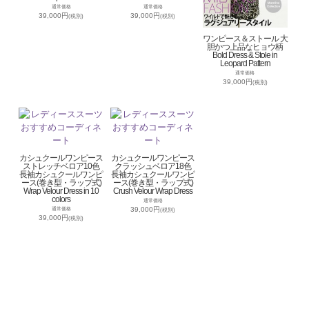
通常価格
通常価格
39,000円
39,000円
(税別)
(税別)
ワンピース＆ストール 大
胆かつ上品なヒョウ柄
Bold Dress & Stole in
Leopard Pattern
通常価格
39,000円
(税別)
カシュクールワンピース
カシュクールワンピース
ストレッチベロア10色
クラッシュベロア18色
長袖カシュクールワンピ
長袖カシュクールワンピ
ース(巻き型・ラップ式)
ース(巻き型・ラップ式)
Wrap Velour Dress in 10
Crush Velour Wrap Dress
colors
通常価格
39,000円
通常価格
(税別)
39,000円
(税別)