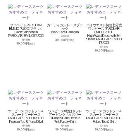
サロペット PAROLARI
カーディガン レースブラ
ハイウエスト切替七分丈
EMILIO PUCCI ブラック
ック
ワンピース PAROLARI
Black Salopette in
Black Lace Cardigan
EMILIO PUCCI
PAROLARI EMILIO PUCCI
High Waist Dress with 3/4
通常価格
Sleeve PAROLARI EMILIO
39,000円
通常価格
(税別)
PUCCI
39,000円
(税別)
通常価格
39,000円
(税別)
ツーピース カットソー＆
ワンピース8枚はぎフレ
ツーピース カットソー＆
スカートツーピース
アー ピンクペイズリー
スカートツーピース
PAROLARI EMILIO PUCCI
8 Panels Flare Dress in
PAROLARI EMILIO PUCCI
Peplum Top & Pencil Skirt
Pink Paisely Print
Fabric Top & Skirt
通常価格
通常価格
通常価格
39,000円
39,000円
39,000円
(税別)
(税別)
(税別)