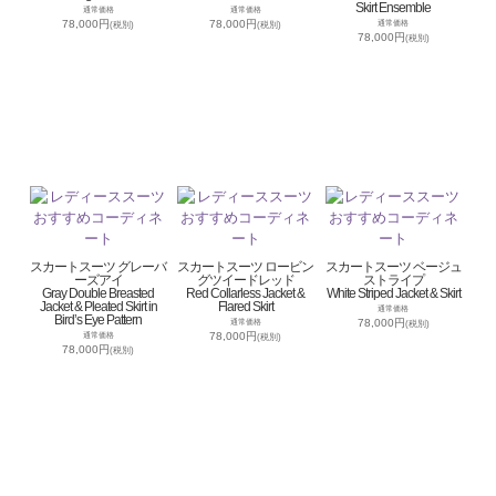
Skirt Ensemble
通常価格
通常価格
78,000円
78,000円
通常価格
(税別)
(税別)
78,000円
(税別)
スカートスーツ グレーバ
スカートスーツ ロービン
スカートスーツ ベージュ
ーズアイ
グツイードレッド
ストライプ
Gray Double Breasted
Red Collarless Jacket &
White Striped Jacket & Skirt
Jacket & Pleated Skirt in
Flared Skirt
通常価格
Bird’s Eye Pattern
78,000円
通常価格
(税別)
78,000円
通常価格
(税別)
78,000円
(税別)