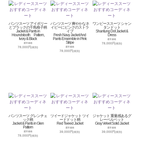
パンツスーツ アイボリー
パンツスーツ 爽やかなネ
ワンピーススーツ シャン
とブラックの千鳥格子柄
イビーにピンクのストラ
タンドット
Jacket & Pants in
イプ
Shantung Dot Jacket &
Houndstooth Pattern,
Fresh Navy Jacket And
Dress
Ivory & Black
Pants Ensemble in Pink
通常価格
Stripe
78,000円
通常価格
(税別)
78,000円
通常価格
(税別)
78,000円
(税別)
パンツスーツ グレンチェ
ツイードジャケット ツイ
ジャケット 重量感あるグ
ック柄
ードドット柄
レーベルベット
Jacket & Pants in Glen
Red Tweed Jacket
Gray Velvet Solid Jacket
Pattern
通常価格
通常価格
39,000円
39,000円
通常価格
(税別)
(税別)
78,000円
(税別)