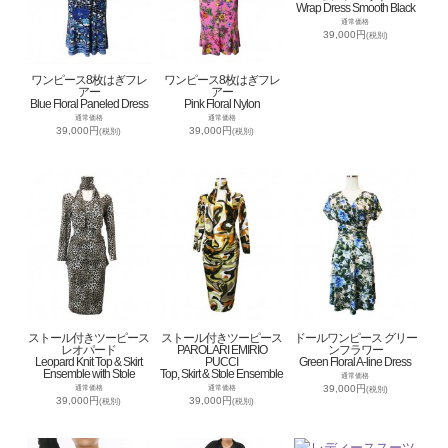
Wrap Dress Smooth Black
通常価格
39,000円
(税別)
ワンピース8枚はぎフレ
ワンピース8枚はぎフレ
アー
アー
Blue Floral Paneled Dress
Pink Floral Nylon
通常価格
通常価格
39,000円
39,000円
(税別)
(税別)
ストール付きツーピース
ストール付きツーピース
ドールワンピース グリー
レオパード
PAROLARI EMIRIO
ンフラワー
Leopard Knit Top & Skirt
PUCCI
Green Floral A-line Dress
Ensemble with Stole
Top, Skirt & Stole Ensemble
通常価格
39,000円
通常価格
通常価格
(税別)
39,000円
39,000円
(税別)
(税別)