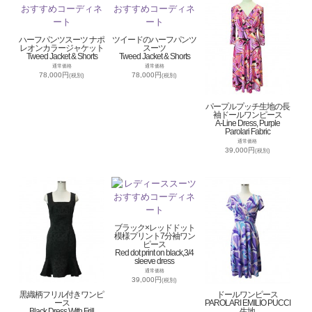
ハーフパンツスーツ ナポ
ツイードのハーフパンツ
レオンカラージャケット
スーツ
Tweed Jacket & Shorts
Tweed Jacket & Shorts
通常価格
通常価格
78,000円
78,000円
(税別)
(税別)
パープルプッチ生地の長
袖ドールワンピース
A-Line Dress, Purple
Parolari Fabric
通常価格
39,000円
(税別)
ブラック×レッドドット
模様プリント7分袖ワン
ピース
Red dot print on black,3/4
sleeve dress
通常価格
39,000円
(税別)
黒織柄フリル付きワンピ
ドールワンピース
ース
PAROLARI EMILIO PUCCI
Black Dress With Frill
生地