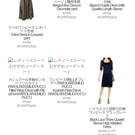
ベージュ幾何学柄
分袖
Beige A-line Dress in
Black & Purple Dress With
Geometric print
Quarter Length Sleeve
通常価格
通常価格
39,000円
39,000円
(税別)
(税別)
ドールワンピース レオパ
ード生地
A-line Dress in Leopard
print
通常価格
39,000円
(税別)
カシュクール半袖センタ
ワンピース8枚はぎフレ
ーフリルタイト
アー PAROLARI EMILIO
PAROLARI EMILIO PUCCI
PUCCI
Fitted Wrap Dress with Frill
8 panels Flare Dress
at Front PAROLARI EMILIO
PAROLARI EMILIO PUCCI
PUCCI
通常価格
39,000円
通常価格
(税別)
39,000円
(税別)
ハイウエスト切替七分袖
ワンピース ブラックレー
ス
Black Lace Three Quarter
Sleeve High Waisted
Dress
通常価格 45,000円
39,000円