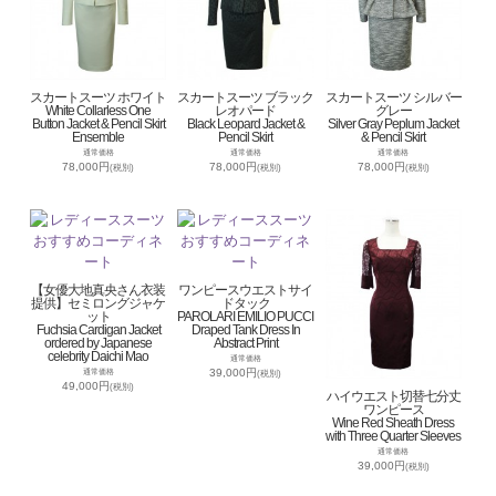
スカートスーツ ホワイト
スカートスーツ ブラック
スカートスーツ シルバー
White Collarless One
レオパード
グレー
Button Jacket & Pencil Skirt
Black Leopard Jacket &
Silver Gray Peplum Jacket
Ensemble
Pencil Skirt
& Pencil Skirt
通常価格
通常価格
通常価格
78,000円
78,000円
78,000円
(税別)
(税別)
(税別)
【女優大地真央さん衣装
ワンピースウエストサイ
提供】セミロングジャケ
ドタック
ット
PAROLARI EMILIO PUCCI
Fuchsia Cardigan Jacket
Draped Tank Dress In
ordered by Japanese
Abstract Print
celebrity Daichi Mao
通常価格
39,000円
通常価格
(税別)
49,000円
(税別)
ハイウエスト切替七分丈
ワンピース
Wine Red Sheath Dress
with Three Quarter Sleeves
通常価格
39,000円
(税別)