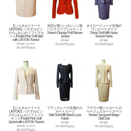
【シャネルツイード
光沢が美しいオレンジ色
ネイビーツィード生地の
LINTON】パステルピン
パフスリーブジャケット
ワンピーススーツ
クのふわふわソフトスカ
Sheen Orange Puff Sleeve
Dress Suit With Navy
ート/Pastel Pink Soft Skirt
Jacket
Tweed Fabric
with LINTON Tweed
通常価格
通常価格
39,000円
78,000円
通常価格 120,000円
(税別)
(税別)
39,000円
(税別)
【シャネルツイード
ブラックレース生地のス
フラワー柄ジャカートの
LINTON】パステルピン
カートスーツ
ベージュスカートスーツ
クのふわふわソフトジャ
Skirt Suit With Black Lace
Flower Jacquard Beige
ケット/Pastel Pink Soft
Fabric
Skirt Suit
Jacket with LINTON Tweed
通常価格
通常価格
78,000円
78,000円
通常価格 120,000円
(税別)
(税別)
39,000円
(税別)