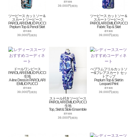
通常価格
39,000円
(税別)
ツーピース カットソー＆
ツーピース カットソー＆
スカートツーピース
スカートツーピース
PAROLARI EMILIO PUCCI
PAROLARI EMILIO PUCCI
Peplum Top & Pencil Skirt
Fabric Top & Skirt
通常価格
通常価格
39,000円
39,000円
(税別)
(税別)
ドールワンピース
ぺプラムフリルカットソ
PAROLARI EMILIO PUCCI
ー&フレアスカート セッ
生地
トアップ
A-line Dress in PAROLARI
Peplum Top & Skirt in
EMILIO PUCCI
Leopard Print
通常価格
通常価格
39,000円
39,000円
(税別)
(税別)
ストール付きツーピース
PAROLARI EMILIO PUCCI
生地
Top, Skirt & Stole Ensemble
通常価格
39,000円
(税別)