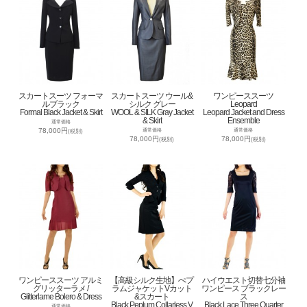
スカートスーツ フォーマ
スカートスーツ ウール&
ワンピーススーツ
ルブラック
シルク グレー
Leopard
Formal Black Jacket & Skirt
WOOL & SILK Gray Jacket
Leopard Jacket and Dress
& Skirt
Ensemble
通常価格
78,000円
通常価格
通常価格
(税別)
78,000円
78,000円
(税別)
(税別)
ワンピーススーツ アルミ
【高級シルク生地】ぺプ
ハイウエスト切替七分袖
グリッターラメ /
ラムジャケットVカット
ワンピース ブラックレー
Glitterlame Bolero & Dress
&スカート
ス
Black Peplum Collarless V
Black Lace Three Quarter
通常価格