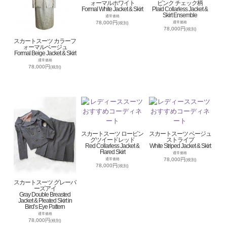
ォーマルホワイト
ピンク チェック柄
Formal White Jacket & Skirt
Plaid Collarless Jacket &
Skirt Ensemble
通常価格
78,000円
通常価格
(税別)
78,000円
(税別)
スカートスーツ カラーフ
ォーマルベージュ
Formal Beige Jacket & Skirt
通常価格
78,000円
(税別)
スカートスーツ ロービン
スカートスーツ ベージュ
グツイードレッド
ストライプ
Red Collarless Jacket &
White Striped Jacket & Skirt
Flared Skirt
通常価格
78,000円
通常価格
(税別)
78,000円
(税別)
スカートスーツ グレーバ
ーズアイ
Gray Double Breasted
Jacket & Pleated Skirt in
Bird’s Eye Pattern
通常価格
78,000円
(税別)