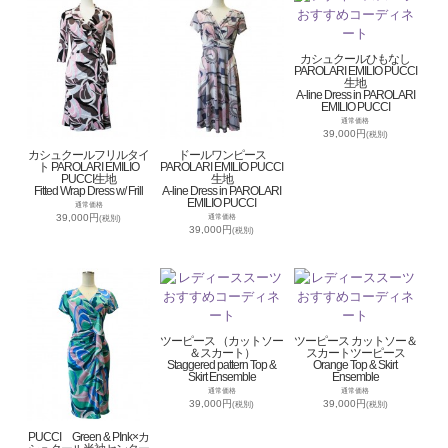
カシュクールひもなし
PAROLARI EMILIO PUCCI
生地
A-line Dress in PAROLARI
EMILIO PUCCI
通常価格
39,000円
(税別)
カシュクールフリルタイ
ドールワンピース
ト PAROLARI EMILIO
PAROLARI EMILIO PUCCI
PUCCI生地
生地
Fitted Wrap Dress w/ Frill
A-line Dress in PAROLARI
EMILIO PUCCI
通常価格
39,000円
通常価格
(税別)
39,000円
(税別)
ツーピース （カットソー
ツーピース カットソー＆
＆スカート）
スカートツーピース
Staggered pattern Top &
Orange Top & Skirt
Skirt Ensemble
Ensemble
通常価格
通常価格
39,000円
39,000円
(税別)
(税別)
PUCCI Green & PInk×カ