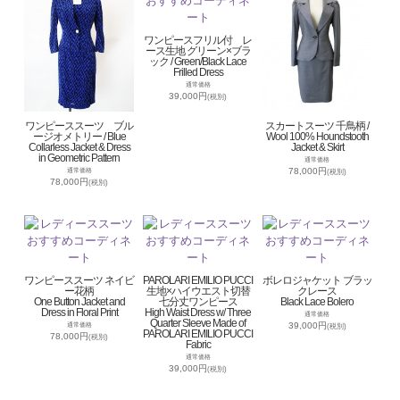
ワンピースフリル付 レ
ース生地 グリーン×ブラ
ック / Green/Black Lace
Frilled Dress
通常価格
39,000円
(税別)
ワンピーススーツ ブル
スカートスーツ 千鳥柄 /
ージオメトリー / Blue
Wool 100% Houndstooth
Collarless Jacket & Dress
Jacket & Skirt
in Geometric Pattern
通常価格
78,000円
通常価格
(税別)
78,000円
(税別)
ワンピーススーツ ネイビ
PAROLARI EMILIO PUCCI
ボレロジャケット ブラッ
ー花柄
生地×ハイウエスト切替
クレース
One Button Jacket and
七分丈ワンピース
Black Lace Bolero
Dress in Floral Print
High Waist Dress w/ Three
通常価格
Quarter Sleeve Made of
39,000円
通常価格
(税別)
PAROLARI EMILIO PUCCI
78,000円
(税別)
Fabric
通常価格
39,000円
(税別)