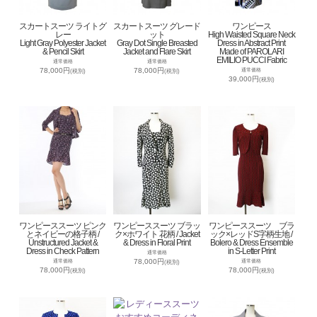
スカートスーツ ライトグ
スカートスーツ グレード
ワンピース
レー
ット
High Waisted Square Neck
Light Gray Polyester Jacket
Gray Dot Single Breasted
Dress in Abstract Print
& Pencil Skirt
Jacket and Flare Skirt
Made of PAROLARI
EMILIO PUCCI Fabric
通常価格
通常価格
78,000円
78,000円
通常価格
(税別)
(税別)
39,000円
(税別)
ワンピーススーツ ピンク
ワンピーススーツ ブラッ
ワンピーススーツ ブラ
とネイビーの格子柄 /
ク×ホワイト 花柄 / Jacket
ック×レッドS字柄生地 /
Unstructured Jacket &
& Dress in Floral Print
Bolero & Dress Ensemble
Dress in Check Pattern
in S-Letter Print
通常価格
78,000円
通常価格
通常価格
(税別)
78,000円
78,000円
(税別)
(税別)