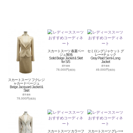
スカートスーツ 春夏ベー
セミロングジャケット グ
ジュ無地
レー×チェック
Solid Beige Jacket & Skirt
Gray Plaid Semi-Long
for S/S
Jacket
通常価格
通常価格
78,000円
49,000円
(税別)
(税別)
スカートスーツ フクレジ
ャカードベージュ
Beige Jacquard Jacket &
Skirt
通常価格
78,000円
(税別)
スカートスーツ カラーフ
スカートスーツ グレー×