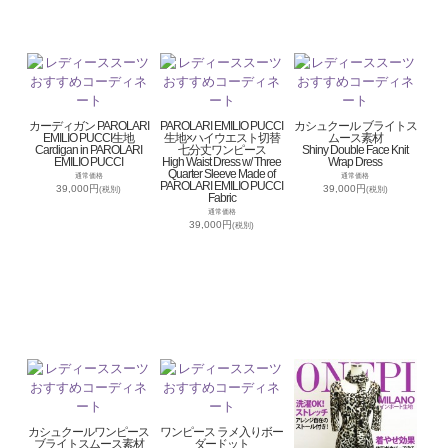
カーディガン PAROLARI
PAROLARI EMILIO PUCCI
カシュクール ブライトス
EMILIO PUCCI生地
生地×ハイウエスト切替
ムース素材
Cardigan in PAROLARI
七分丈ワンピース
Shiny Double Face Knit
EMILIO PUCCI
High Waist Dress w/ Three
Wrap Dress
Quarter Sleeve Made of
通常価格
通常価格
PAROLARI EMILIO PUCCI
39,000円
39,000円
(税別)
(税別)
Fabric
通常価格
39,000円
(税別)
カシュクールワンピース
ワンピース ラメ入りボー
ブライトスムース素材
ダードット