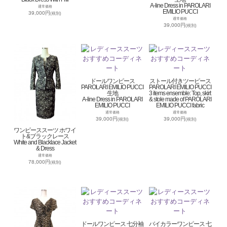
A-line Dress in PAROLARI
通常価格
EMILIO PUCCI
39,000円
(税別)
通常価格
39,000円
(税別)
ドールワンピース
ストール付きツーピース
PAROLARI EMILIO PUCCI
PAROLARI EMILIO PUCCI
生地
3 items ensemble: Top, skirt
A-line Dress in PAROLARI
& stole made of PAROLARI
EMILIO PUCCI
EMILIO PUCCI fabric
通常価格
通常価格
39,000円
39,000円
(税別)
(税別)
ワンピーススーツ ホワイ
ト&ブラックレース
White and Blacklace Jacket
& Dress
通常価格
78,000円
(税別)
ドールワンピース 七分袖
バイカラーワンピース 七