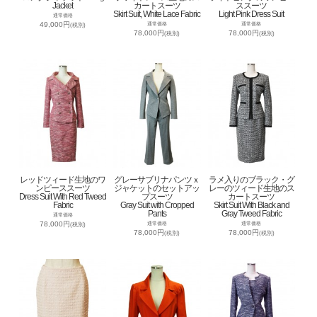
Jacket
カートスーツ
ススーツ
Skirt Suit, White Lace Fabric
Light Pink Dress Suit
通常価格
49,000円
通常価格
通常価格
(税別)
78,000円
78,000円
(税別)
(税別)
レッドツィード生地のワ
グレーサブリナパンツｘ
ラメ入りのブラック・グ
ンピーススーツ
ジャケットのセットアッ
レーのツィード生地のス
Dress Suit With Red Tweed
プスーツ
カートスーツ
Fabric
Gray Suit with Cropped
Skirt Suit With Black and
Pants
Gray Tweed Fabric
通常価格
78,000円
通常価格
通常価格
(税別)
78,000円
78,000円
(税別)
(税別)