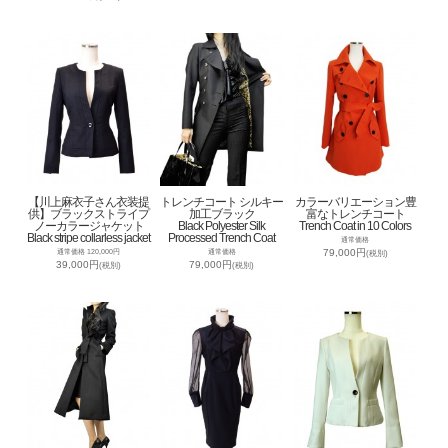
【川上麻衣子さん衣装提
トレンチコート シルキー
カラーバリエーション豊
供】ブラックストライプ
加工ブラック
富なトレンチコート
ノーカラージャケット
Black Polyester Silk
Trench Coat in 10 Colors
Black stripe collarless jacket
Processed Trench Coat
通常価格
79,000円
通常価格 120,000円
通常価格
(税別)
39,000円
79,000円
(税別)
(税別)