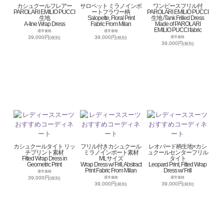
カシュクールフレアー
サロペット ミラノインポ
ワンピースフリル付
PAROLARI EMILIO PUCCI
ートフラワー柄
PAROLARI EMILIO PUCCI
生地
Salopette, Floral Print
生地 /Tank Frilled Dress
A-line Wrap Dress
Fabric From Milan
Made of PAROLARI
EMILIO PUCCI fabric
通常価格
通常価格
39,000円
39,000円
通常価格
(税別)
(税別)
39,000円
(税別)
カシュクールタイト リッ
フリル付きカシュクール
レオパード柄生地×カシ
チプリント素材
ミラノインポート素材
ュクールセンターフリル
Fitted Wrap Dress in
MLサイズ
タイト
Geometric Print
Wrap Dress w/ Frill, Abstract
Leopard Print, Fitted Wrap
Print Fabric From Milan
Dress w/ Frill
通常価格
39,000円
通常価格
通常価格
(税別)
39,000円
39,000円
(税別)
(税別)