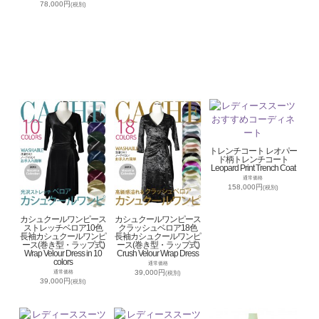
78,000円
(税別)
トレンチコート レオパー
ド柄トレンチコート
Leopard Print Trench Coat
通常価格
158,000円
(税別)
カシュクールワンピース
カシュクールワンピース
ストレッチベロア10色
クラッシュベロア18色
長袖カシュクールワンピ
長袖カシュクールワンピ
ース(巻き型・ラップ式)
ース(巻き型・ラップ式)
Wrap Velour Dress in 10
Crush Velour Wrap Dress
colors
通常価格
39,000円
通常価格
(税別)
39,000円
(税別)