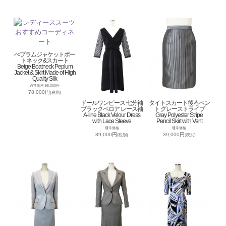
ぺプラムジャケットボー
トネック&スカート
Beige Boatneck Peplum
Jacket & Skirt Made of High
Quality Silk
通常価格 98,000円
78,000円
(税別)
ドールワンピース 七分袖
タイトスカート後ろベン
ブラックベロア レース袖
ト グレーストライプ
A-line Black Velour Dress
Gray Polyester Stripe
with Lace Sleeve
Pencil Skirt with Vent
通常価格
通常価格
39,000円
39,000円
(税別)
(税別)