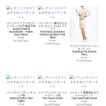
パンツスーツ アイボリー
パンツスーツ 爽やかなネ
とブラックの千鳥格子柄
イビーにピンクのストラ
Jacket & Pants in
イプ
Houndstooth Pattern,
Fresh Navy Jacket And
Ivory & Black
Pants Ensemble in Pink
Stripe
通常価格
78,000円
通常価格
(税別)
78,000円
(税別)
ワンピーススーツ シャン
タンドット
Shantung Dot Jacket &
Dress
通常価格
78,000円
(税別)
パンツスーツ グレンチェ
ツイードジャケット ツイ
ジャケット 重量感あるグ
ック柄
ードドット柄
レーベルベット
Jacket & Pants in Glen
Red Tweed Jacket
Gray Velvet Solid Jacket
Pattern
通常価格
通常価格
39,000円
39,000円
通常価格
(税別)
(税別)