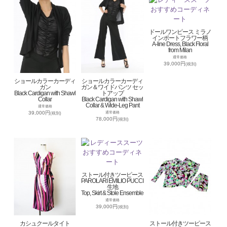
ドールワンピース ミラノ
インポートフラワー柄
A-line Dress, Black Floral
from Milan
通常価格
39,000円
(税別)
ショールカラーカーディ
ショールカラーカーディ
ガン
ガン＆ワイドパンツ セッ
Black Cardigan with Shawl
トアップ
Collar
Black Cardigan with Shawl
Collar & Wide-Leg Pant
通常価格
39,000円
通常価格
(税別)
78,000円
(税別)
ストール付きツーピース
PAROLARI EMILIO PUCCI
生地
Top, Skirt & Stole Ensemble
通常価格
39,000円
(税別)
カシュクールタイト
ストール付きツーピース