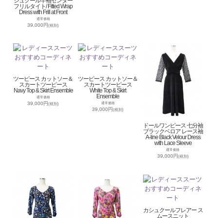
シュクール半袖センター
フリルタイト/ Fitted Wrap
Dress with Frill at Front
通常価格
39,000円
(税別)
ツーピース カットソー＆
ツーピース カットソー＆
スカートツーピース
スカートツーピース
Navy Top & Skirt Ensemble
White Top & Skirt
Ensemble
通常価格
39,000円
通常価格
(税別)
39,000円
(税別)
ドールワンピース 七分袖
ブラックベロア レース袖
A-line Black Velour Dress
with Lace Sleeve
通常価格
39,000円
(税別)
カシュクールフレアー ス
ムースニット