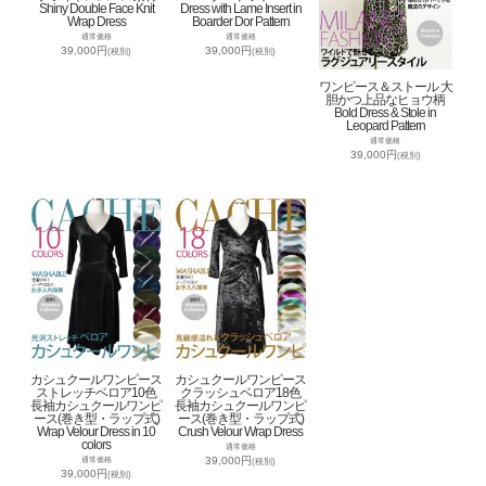
Shiny Double Face Knit
Dress with Lame Insert in
Wrap Dress
Boarder Dor Pattern
通常価格
通常価格
39,000円
39,000円
(税別)
(税別)
ワンピース＆ストール 大
胆かつ上品なヒョウ柄
Bold Dress & Stole in
Leopard Pattern
通常価格
39,000円
(税別)
カシュクールワンピース
カシュクールワンピース
ストレッチベロア10色
クラッシュベロア18色
長袖カシュクールワンピ
長袖カシュクールワンピ
ース(巻き型・ラップ式)
ース(巻き型・ラップ式)
Wrap Velour Dress in 10
Crush Velour Wrap Dress
colors
通常価格
39,000円
通常価格
(税別)
39,000円
(税別)