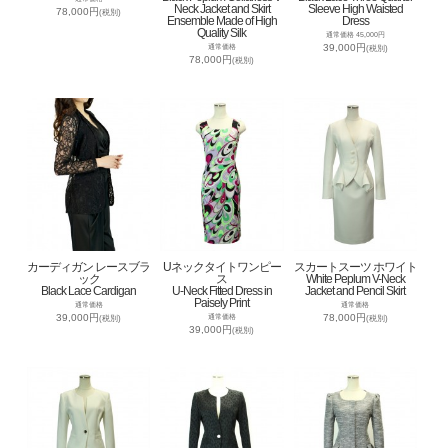
Neck Jacket and Skirt
Sleeve High Waisted
78,000円
(税別)
Ensemble Made of High
Dress
Quality Silk
通常価格 45,000円
39,000円
通常価格
(税別)
78,000円
(税別)
カーディガン レースブラ
Uネックタイトワンピー
スカートスーツ ホワイト
ック
ス
White Peplum V-Neck
Black Lace Cardigan
U-Neck Fitted Dress in
Jacket and Pencil Skirt
Paisely Print
通常価格
通常価格
39,000円
78,000円
通常価格
(税別)
(税別)
39,000円
(税別)