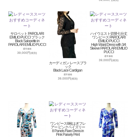
(税別)
サロペット PAROLARI
ハイウエスト切替七分丈
EMILIO PUCCI ブラック
ワンピース PAROLARI
Black Salopette in
EMILIO PUCCI
PAROLARI EMILIO PUCCI
High Waist Dress with 3/4
Sleeve PAROLARI EMILIO
通常価格
PUCCI
39,000円
(税別)
通常価格
39,000円
(税別)
カーディガン レースブラ
ック
Black Lace Cardigan
通常価格
39,000円
(税別)
ワンピース8枚はぎフレ
アー ピンクペイズリー
8 Panels Flare Dress in
Pink Paisely Print