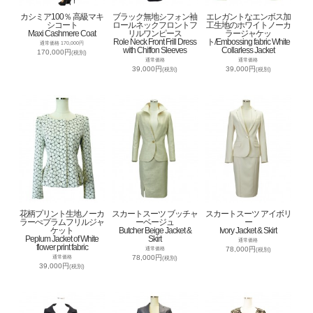
カシミア100％ 高級マキ
ブラック無地シフォン袖
エレガントなエンボス加
シコート
ロールネックフロントフ
工生地のホワイトノーカ
Maxi Cashmere Coat
リルワンピース
ラージャケッ
Role Neck Front Frill Dress
ト/Embossing fabric White
通常価格 170,000円
with Chiffon Sleeves
Collarless Jacket
170,000円
(税別)
通常価格
通常価格
39,000円
39,000円
(税別)
(税別)
花柄プリント生地ノーカ
スカートスーツ ブッチャ
スカートスーツ アイボリ
ラーぺプラムフリルジャ
ーベージュ
ー
ケット
Butcher Beige Jacket &
Ivory Jacket & Skirt
Peplum Jacket of White
Skirt
通常価格
flower print fabric
78,000円
通常価格
(税別)
78,000円
通常価格
(税別)
39,000円
(税別)