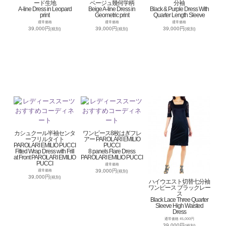
ード生地
ベージュ幾何学柄
分袖
A-line Dress in Leopard
Beige A-line Dress in
Black & Purple Dress With
print
Geometric print
Quarter Length Sleeve
通常価格
通常価格
通常価格
39,000円
39,000円
39,000円
(税別)
(税別)
(税別)
カシュクール半袖センタ
ワンピース8枚はぎフレ
ーフリルタイト
アー PAROLARI EMILIO
PAROLARI EMILIO PUCCI
PUCCI
Fitted Wrap Dress with Frill
8 panels Flare Dress
at Front PAROLARI EMILIO
PAROLARI EMILIO PUCCI
PUCCI
通常価格
39,000円
通常価格
(税別)
39,000円
(税別)
ハイウエスト切替七分袖
ワンピース ブラックレー
ス
Black Lace Three Quarter
Sleeve High Waisted
Dress
通常価格 45,000円
39,000円
(税別)