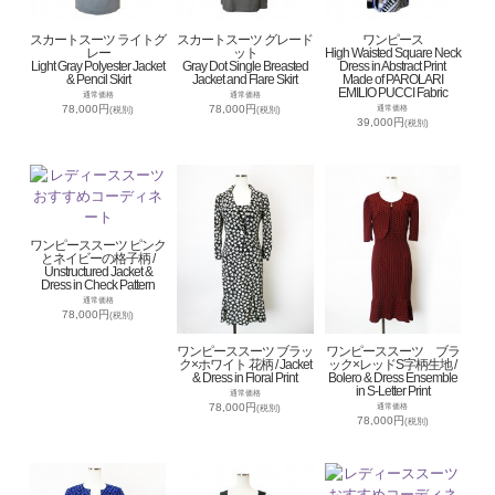
スカートスーツ ライトグ
スカートスーツ グレード
ワンピース
レー
ット
High Waisted Square Neck
Light Gray Polyester Jacket
Gray Dot Single Breasted
Dress in Abstract Print
& Pencil Skirt
Jacket and Flare Skirt
Made of PAROLARI
EMILIO PUCCI Fabric
通常価格
通常価格
78,000円
78,000円
通常価格
(税別)
(税別)
39,000円
(税別)
ワンピーススーツ ピンク
とネイビーの格子柄 /
Unstructured Jacket &
Dress in Check Pattern
通常価格
78,000円
(税別)
ワンピーススーツ ブラッ
ワンピーススーツ ブラ
ク×ホワイト 花柄 / Jacket
ック×レッドS字柄生地 /
& Dress in Floral Print
Bolero & Dress Ensemble
in S-Letter Print
通常価格
78,000円
通常価格
(税別)
78,000円
(税別)