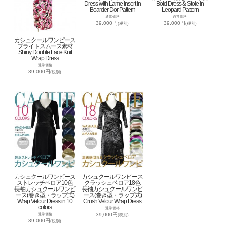
Dress with Lame Insert in
Bold Dress & Stole in
Boarder Dor Pattern
Leopard Pattern
通常価格
通常価格
39,000円
39,000円
(税別)
(税別)
カシュクールワンピース
ブライトスムース素材
Shiny Double Face Knit
Wrap Dress
通常価格
39,000円
(税別)
カシュクールワンピース
カシュクールワンピース
ストレッチベロア10色
クラッシュベロア18色
長袖カシュクールワンピ
長袖カシュクールワンピ
ース(巻き型・ラップ式)
ース(巻き型・ラップ式)
Wrap Velour Dress in 10
Crush Velour Wrap Dress
colors
通常価格
39,000円
通常価格
(税別)
39,000円
(税別)