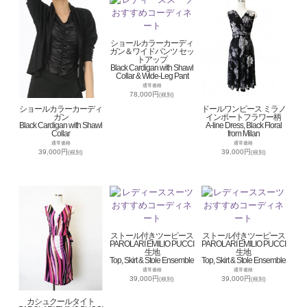
ショールカラーカーディ
ガン＆ワイドパンツ セッ
トアップ
Black Cardigan with Shawl
Collar & Wide-Leg Pant
通常価格
78,000円
(税別)
ショールカラーカーディ
ドールワンピース ミラノ
ガン
インポートフラワー柄
Black Cardigan with Shawl
A-line Dress, Black Floral
Collar
from Milan
通常価格
通常価格
39,000円
39,000円
(税別)
(税別)
ストール付きツーピース
ストール付きツーピース
PAROLARI EMILIO PUCCI
PAROLARI EMILIO PUCCI
生地
生地
Top, Skirt & Stole Ensemble
Top, Skirt & Stole Ensemble
通常価格
通常価格
39,000円
39,000円
(税別)
(税別)
カシュクールタイト