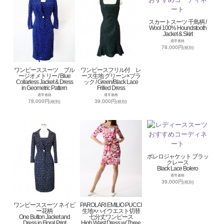
スカートスーツ 千鳥柄 /
Wool 100% Houndstooth
Jacket & Skirt
通常価格
78,000円
(税別)
ワンピーススーツ ブル
ワンピースフリル付 レ
ージオメトリー / Blue
ース生地 グリーン×ブラ
Collarless Jacket & Dress
ック / Green/Black Lace
in Geometric Pattern
Frilled Dress
通常価格
通常価格
78,000円
39,000円
(税別)
(税別)
ボレロジャケット ブラッ
クレース
Black Lace Bolero
通常価格
39,000円
(税別)
ワンピーススーツ ネイビ
PAROLARI EMILIO PUCCI
ー花柄
生地×ハイウエスト切替
One Button Jacket and
七分丈ワンピース
Dress in Floral Print
High Waist Dress w/ Three