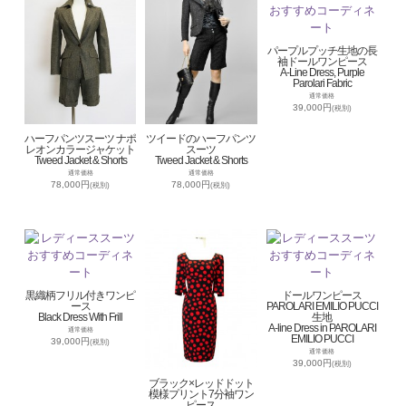
パープルプッチ生地の長
袖ドールワンピース
A-Line Dress, Purple
Parolari Fabric
通常価格
39,000円
(税別)
ハーフパンツスーツ ナポ
ツイードのハーフパンツ
レオンカラージャケット
スーツ
Tweed Jacket & Shorts
Tweed Jacket & Shorts
通常価格
通常価格
78,000円
78,000円
(税別)
(税別)
黒織柄フリル付きワンピ
ドールワンピース
ース
PAROLARI EMILIO PUCCI
Black Dress With Frill
生地
A-line Dress in PAROLARI
通常価格
EMILIO PUCCI
39,000円
(税別)
通常価格
39,000円
(税別)
ブラック×レッドドット
模様プリント7分袖ワン
ピース