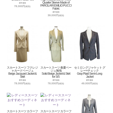
Quarter Sleeve Made of
通常価格
PAROLARI EMILIO PUCCI
78,000円
(税別)
Fabric
通常価格
39,000円
(税別)
スカートスーツ フクレジ
スカートスーツ 春夏ベー
セミロングジャケット グ
ャカードベージュ
ジュ無地
レー×チェック
Beige Jacquard Jacket &
Solid Beige Jacket & Skirt
Gray Plaid Semi-Long
Skirt
for S/S
Jacket
通常価格
通常価格
通常価格
78,000円
78,000円
49,000円
(税別)
(税別)
(税別)
スカートスーツ カラーフ
スカートスーツ カラーフ