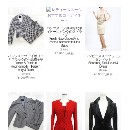
パンツスーツ 爽やかなネ
イビーにピンクのストラ
イプ
Fresh Navy Jacket And
Pants Ensemble in Pink
Stripe
通常価格
78,000円
(税別)
パンツスーツ アイボリー
ワンピーススーツ シャン
とブラックの千鳥格子柄
タンドット
Jacket & Pants in
Shantung Dot Jacket &
Houndstooth Pattern,
Dress
Ivory & Black
通常価格
78,000円
通常価格
(税別)
78,000円
(税別)