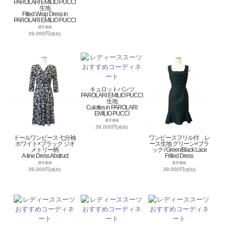
PAROLARI EMILIO PUCCI
生地
Fitted Wrap Dress in
PAROLARI EMILIO PUCCI
通常価格
39,000円
(税別)
キュロットパンツ
PAROLARI EMILIO PUCCI
生地
Culottes in PAROLARI
EMILIO PUCCI
通常価格
39,000円
(税別)
ドールワンピース 七分袖
ワンピースフリル付 レ
ホワイト×ブラック ジオ
ース生地 グリーン×ブラ
メトリー柄
ック / Green/Black Lace
A-line Dress Abstruct
Frilled Dress
通常価格
通常価格
39,000円
39,000円
(税別)
(税別)