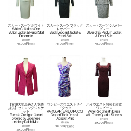
スカートスーツ ホワイト
スカートスーツ ブラック
スカートスーツ シルバー
White Collarless One
レオパード
グレー
Button Jacket & Pencil Skirt
Black Leopard Jacket &
Silver Gray Peplum Jacket
Ensemble
Pencil Skirt
& Pencil Skirt
通常価格
通常価格
通常価格
78,000円
78,000円
78,000円
(税別)
(税別)
(税別)
【女優大地真央さん衣装
ワンピースウエストサイ
ハイウエスト切替七分丈
提供】セミロングジャケ
ドタック
ワンピース
ット
PAROLARI EMILIO PUCCI
Wine Red Sheath Dress
Fuchsia Cardigan Jacket
Draped Tank Dress In
with Three Quarter Sleeves
ordered by Japanese
Abstract Print
通常価格
celebrity Daichi Mao
39,000円
通常価格
(税別)
39,000円
通常価格
(税別)
49,000円
(税別)