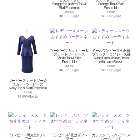
＆スカート）
スカートツーピース
Staggered pattern Top &
Orange Top & Skirt
Skirt Ensemble
Ensemble
通常価格
通常価格
39,000円
39,000円
(税別)
(税別)
ツーピース カットソー＆
ドールワンピース 七分袖
スカートツーピース
ブラックベロア レース袖
White Top & Skirt
A-line Black Velour Dress
Ensemble
with Lace Sleeve
通常価格
通常価格
39,000円
39,000円
(税別)
(税別)
ツーピース カットソー＆
スカートツーピース
Navy Top & Skirt Ensemble
通常価格
39,000円
(税別)
ワンピース8枚はぎフレ
ワンピース8枚はぎフレ
カシュクールフレアー ス
アー
アー
ムースニット