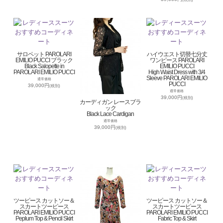
サロペット PAROLARI
ハイウエスト切替七分丈
EMILIO PUCCI ブラック
ワンピース PAROLARI
Black Salopette in
EMILIO PUCCI
PAROLARI EMILIO PUCCI
High Waist Dress with 3/4
Sleeve PAROLARI EMILIO
通常価格
PUCCI
39,000円
(税別)
通常価格
39,000円
(税別)
カーディガン レースブラ
ック
Black Lace Cardigan
通常価格
39,000円
(税別)
ツーピース カットソー＆
ツーピース カットソー＆
スカートツーピース
スカートツーピース
PAROLARI EMILIO PUCCI
PAROLARI EMILIO PUCCI
Peplum Top & Pencil Skirt
Fabric Top & Skirt