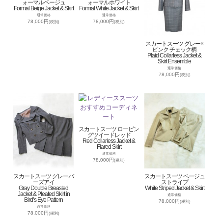
ォーマルベージュ
ォーマルホワイト
Formal Beige Jacket & Skirt
Formal White Jacket & Skirt
通常価格
通常価格
78,000円
78,000円
(税別)
(税別)
スカートスーツ グレー×
ピンク チェック柄
Plaid Collarless Jacket &
Skirt Ensemble
通常価格
78,000円
(税別)
スカートスーツ ロービン
グツイードレッド
Red Collarless Jacket &
Flared Skirt
通常価格
78,000円
(税別)
スカートスーツ グレーバ
スカートスーツ ベージュ
ーズアイ
ストライプ
Gray Double Breasted
White Striped Jacket & Skirt
Jacket & Pleated Skirt in
通常価格
Bird’s Eye Pattern
78,000円
(税別)
通常価格
78,000円
(税別)