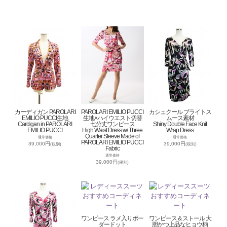
カーディガン PAROLARI
PAROLARI EMILIO PUCCI
カシュクール ブライトス
EMILIO PUCCI生地
生地×ハイウエスト切替
ムース素材
Cardigan in PAROLARI
七分丈ワンピース
Shiny Double Face Knit
EMILIO PUCCI
High Waist Dress w/ Three
Wrap Dress
Quarter Sleeve Made of
通常価格
通常価格
PAROLARI EMILIO PUCCI
39,000円
39,000円
(税別)
(税別)
Fabric
通常価格
39,000円
(税別)
ワンピース ラメ入りボー
ワンピース＆ストール 大
ダードット
胆かつ上品なヒョウ柄