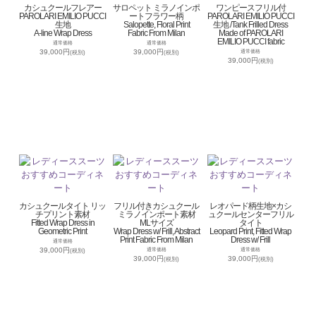
カシュクールフレアー
サロペット ミラノインポ
ワンピースフリル付
PAROLARI EMILIO PUCCI
ートフラワー柄
PAROLARI EMILIO PUCCI
生地
Salopette, Floral Print
生地 /Tank Frilled Dress
A-line Wrap Dress
Fabric From Milan
Made of PAROLARI
EMILIO PUCCI fabric
通常価格
通常価格
39,000円
39,000円
通常価格
(税別)
(税別)
39,000円
(税別)
カシュクールタイト リッ
フリル付きカシュクール
レオパード柄生地×カシ
チプリント素材
ミラノインポート素材
ュクールセンターフリル
Fitted Wrap Dress in
MLサイズ
タイト
Geometric Print
Wrap Dress w/ Frill, Abstract
Leopard Print, Fitted Wrap
Print Fabric From Milan
Dress w/ Frill
通常価格
39,000円
通常価格
通常価格
(税別)
39,000円
39,000円
(税別)
(税別)