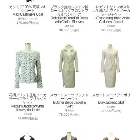
カシミア100％ 高級マキ
ブラック無地シフォン袖
エレガントなエンボス加
シコート
ロールネックフロントフ
工生地のホワイトノーカ
Maxi Cashmere Coat
リルワンピース
ラージャケッ
Role Neck Front Frill Dress
ト/Embossing fabric White
通常価格 170,000円
with Chiffon Sleeves
Collarless Jacket
170,000円
(税別)
通常価格
通常価格
39,000円
39,000円
(税別)
(税別)
花柄プリント生地ノーカ
スカートスーツ ブッチャ
スカートスーツ アイボリ
ラーぺプラムフリルジャ
ーベージュ
ー
ケット
Butcher Beige Jacket &
Ivory Jacket & Skirt
Peplum Jacket of White
Skirt
通常価格
flower print fabric
78,000円
通常価格
(税別)
78,000円
通常価格
(税別)
39,000円
(税別)