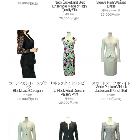
Neck Jacket and Skirt
Sleeve High Waisted
78,000円
(税別)
Ensemble Made of High
Dress
Quality Silk
通常価格 45,000円
39,000円
通常価格
(税別)
78,000円
(税別)
カーディガン レースブラ
Uネックタイトワンピー
スカートスーツ ホワイト
ック
ス
White Peplum V-Neck
Black Lace Cardigan
U-Neck Fitted Dress in
Jacket and Pencil Skirt
Paisely Print
通常価格
通常価格
39,000円
78,000円
通常価格
(税別)
(税別)
39,000円
(税別)