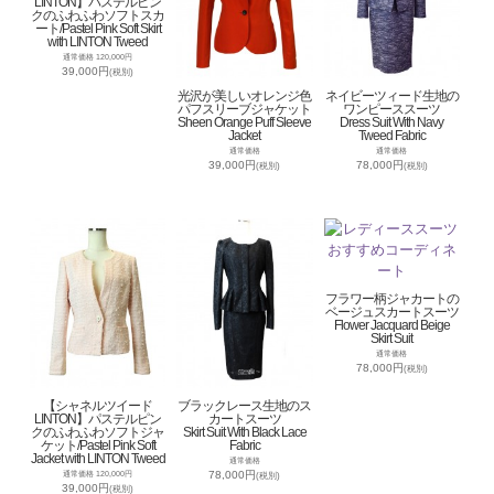
LINTON】パステルピン
クのふわふわソフトスカ
ート/Pastel Pink Soft Skirt
with LINTON Tweed
通常価格 120,000円
39,000円
(税別)
光沢が美しいオレンジ色
ネイビーツィード生地の
パフスリーブジャケット
ワンピーススーツ
Sheen Orange Puff Sleeve
Dress Suit With Navy
Jacket
Tweed Fabric
通常価格
通常価格
39,000円
78,000円
(税別)
(税別)
フラワー柄ジャカートの
ベージュスカートスーツ
Flower Jacquard Beige
Skirt Suit
通常価格
78,000円
(税別)
【シャネルツイード
ブラックレース生地のス
LINTON】パステルピン
カートスーツ
クのふわふわソフトジャ
Skirt Suit With Black Lace
ケット/Pastel Pink Soft
Fabric
Jacket with LINTON Tweed
通常価格
78,000円
通常価格 120,000円
(税別)
39,000円
(税別)