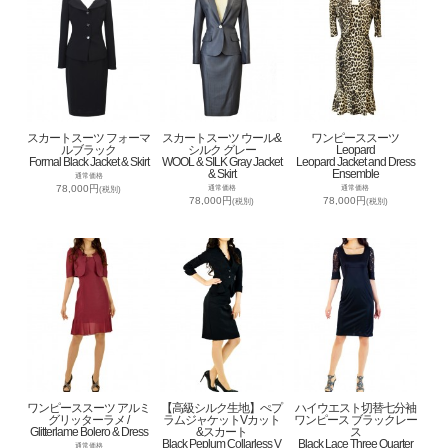
スカートスーツ フォーマ
スカートスーツ ウール&
ワンピーススーツ
ルブラック
シルク グレー
Leopard
Formal Black Jacket & Skirt
WOOL & SILK Gray Jacket
Leopard Jacket and Dress
& Skirt
Ensemble
通常価格
78,000円
通常価格
通常価格
(税別)
78,000円
78,000円
(税別)
(税別)
ワンピーススーツ アルミ
【高級シルク生地】ぺプ
ハイウエスト切替七分袖
グリッターラメ /
ラムジャケットVカット
ワンピース ブラックレー
Glitterlame Bolero & Dress
&スカート
ス
Black Peplum Collarless V
Black Lace Three Quarter
通常価格