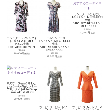
カシュクールひもなし
PAROLARI EMILIO PUCCI
生地
A-line Dress in PAROLARI
EMILIO PUCCI
通常価格
39,000円
(税別)
カシュクールフリルタイ
ドールワンピース
ト PAROLARI EMILIO
PAROLARI EMILIO PUCCI
PUCCI生地
生地
Fitted Wrap Dress w/ Frill
A-line Dress in PAROLARI
EMILIO PUCCI
通常価格
39,000円
通常価格
(税別)
39,000円
(税別)
PUCCI Green & PInk×カ
シュクール半袖センター
フリルタイト/ Fitted Wrap
Dress with Frill at Front
通常価格
39,000円
(税別)
ツーピース （カットソー
ツーピース カットソー＆