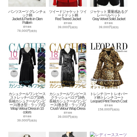
パンツスーツ グレンチェ
ツイードジャケット ツイ
ジャケット 重量感あるグ
ック柄
ードドット柄
レーベルベット
Jacket & Pants in Glen
Red Tweed Jacket
Gray Velvet Solid Jacket
Pattern
通常価格
通常価格
39,000円
39,000円
通常価格
(税別)
(税別)
78,000円
(税別)
カシュクールワンピース
カシュクールワンピース
トレンチコート レオパー
ストレッチベロア10色
クラッシュベロア18色
ド柄トレンチコート
長袖カシュクールワンピ
長袖カシュクールワンピ
Leopard Print Trench Coat
ース(巻き型・ラップ式)
ース(巻き型・ラップ式)
通常価格
Wrap Velour Dress in 10
Crush Velour Wrap Dress
158,000円
(税別)
colors
通常価格
39,000円
通常価格
(税別)
39,000円
(税別)