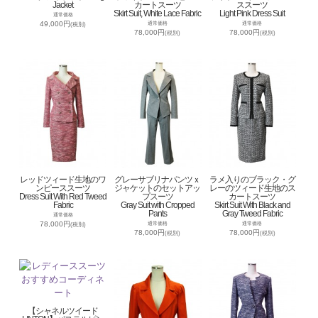
Jacket
カートスーツ
ススーツ
Skirt Suit, White Lace Fabric
Light Pink Dress Suit
通常価格
49,000円
通常価格
通常価格
(税別)
78,000円
78,000円
(税別)
(税別)
レッドツィード生地のワ
グレーサブリナパンツｘ
ラメ入りのブラック・グ
ンピーススーツ
ジャケットのセットアッ
レーのツィード生地のス
Dress Suit With Red Tweed
プスーツ
カートスーツ
Fabric
Gray Suit with Cropped
Skirt Suit With Black and
Pants
Gray Tweed Fabric
通常価格
78,000円
通常価格
通常価格
(税別)
78,000円
78,000円
(税別)
(税別)
【シャネルツイード