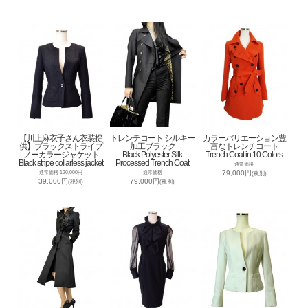
【川上麻衣子さん衣装提
トレンチコート シルキー
カラーバリエーション豊
供】ブラックストライプ
加工ブラック
富なトレンチコート
ノーカラージャケット
Black Polyester Silk
Trench Coat in 10 Colors
Black stripe collarless jacket
Processed Trench Coat
通常価格
79,000円
通常価格 120,000円
通常価格
(税別)
39,000円
79,000円
(税別)
(税別)