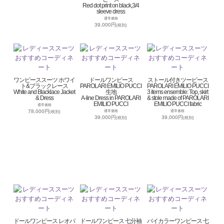
Red dot print on black,3/4
sleeve dress
通常価格
39,000円
(税別)
ワンピーススーツ ホワイ
ドールワンピース
ストール付きツーピース
ト&ブラックレース
PAROLARI EMILIO PUCCI
PAROLARI EMILIO PUCCI
White and Blacklace Jacket
生地
3 items ensemble: Top, skirt
& Dress
A-line Dress in PAROLARI
& stole made of PAROLARI
EMILIO PUCCI
EMILIO PUCCI fabric
通常価格
78,000円
通常価格
通常価格
(税別)
39,000円
39,000円
(税別)
(税別)
ドールワンピース レオパ
ドールワンピース 七分袖
バイカラーワンピース 七