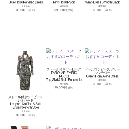
Blue Floral Paneled Dress
Pink Floral Nylon
Wrap Dress Smooth Black
通常価格
通常価格
通常価格
39,000円
39,000円
39,000円
(税別)
(税別)
(税別)
ストール付きツーピース
ドールワンピース グリー
PAROLARI EMIRIO
ンフラワー
PUCCI
Green Floral A-line Dress
Top, Skirt & Stole Ensemble
通常価格
39,000円
通常価格
(税別)
39,000円
(税別)
ストール付きツーピース
レオパード
Leopard Knit Top & Skirt
Ensemble with Stole
通常価格
39,000円
(税別)