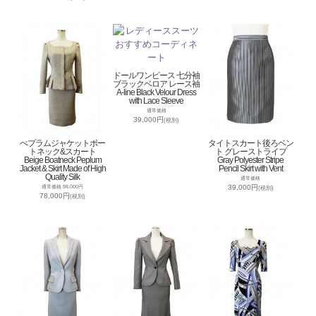
ドールワンピース 七分袖
ブラックベロア レース袖
A-line Black Velour Dress
with Lace Sleeve
通常価格
39,000円
(税別)
ぺプラムジャケットボー
タイトスカート後ろベン
トネック&スカート
ト グレーストライプ
Beige Boatneck Peplum
Gray Polyester Stripe
Jacket & Skirt Made of High
Pencil Skirt with Vent
Quality Silk
通常価格
39,000円
通常価格 98,000円
(税別)
78,000円
(税別)