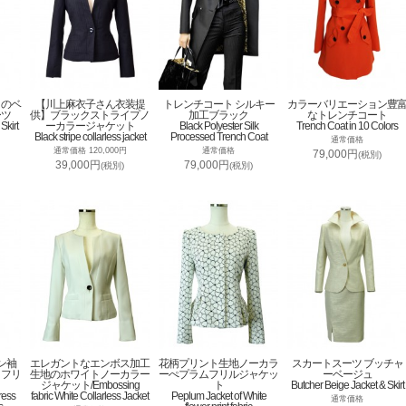
トのベ
【川上麻衣子さん衣装提
トレンチコート シルキー
カラーバリエーション豊
ーツ
供】ブラックストライプノ
加工ブラック
なトレンチコート
Skirt
ーカラージャケット
Black Polyester Silk
Trench Coat in 10 Colors
Black stripe collarless jacket
Processed Trench Coat
通常価格
通常価格 120,000円
通常価格
79,000円
(税別)
39,000円
79,000円
(税別)
(税別)
ン袖
エレガントなエンボス加工
花柄プリント生地ノーカラ
スカートスーツ ブッチャ
トフリ
生地のホワイトノーカラー
ーぺプラムフリルジャケッ
ーベージュ
ジャケット/Embossing
ト
Butcher Beige Jacket & Skirt
ress
fabric White Collarless Jacket
Peplum Jacket of White
通常価格