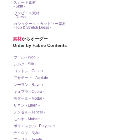
スカート素材
- Skirt -
ワンピース素材
- Dress -
カシュクール・カットソー素材
- Top & Stretch Dress -
素材
からオーダー
Order by Fabric Contents
ウール - Wool -
シルク - Silk -
コットン - Cotton -
アセテート - Acetate -
e
レーヨン - Rayon -
キュプラ - Cupra -
モダール - Modal -
リネン - Linen -
テンセル - Tencel -
モヘヤ - Mohair -
ポリエステル - Polyester -
ナイロン - Nylon -
アクリル - Acrylic -