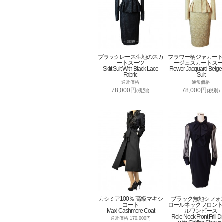
ブラックレース生地のスカ
フラワー柄ジャカー
ートスーツ
ージュスカートス
Skirt Suit With Black Lace
Flower Jacquard Beige 
Fabric
Suit
通常価格
通常価格
78,000円
78,000円
(税別)
(税別)
カシミア100％ 高級マキシ
ブラック無地シフォ
コート
ロールネックフロン
Maxi Cashmere Coat
ルワンピース
Role Neck Front Frill D
通常価格 170,000円