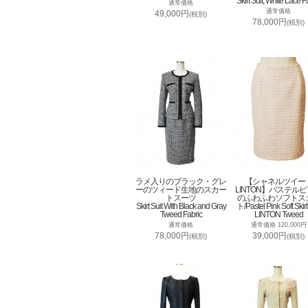
Skirt Suit, White Lace F
通常価格
通常価格
49,000円
(税別)
78,000円
(税別)
ラメ入りのブラック・グレ
【シャネルツイー
ーのツィード生地のスカー
LINTON】パステル
トスーツ
のふわふわソフトス
Skirt Suit With Black and Gray
ト/Pastel Pink Soft Skirt
Tweed Fabric
LINTON Tweed
通常価格
通常価格 120,000円
78,000円
39,000円
(税別)
(税別)