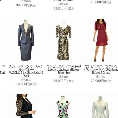
s
flower print fabric
通常価格
78,000円
(税別)
通常価格
39,000円
(税別)
39,000円
(税別)
ーマ
スカートスーツ ウール&シ
ワンピーススーツ Leopard
ワンピーススーツ アルミ
ルク グレー
Leopard Jacket and Dress
グリッターラメ / Glitterlam
kirt
WOOL & SILK Gray Jacket &
Ensemble
Bolero & Dress
Skirt
通常価格
通常価格
通常価格
78,000円
78,000円
(税別)
(税別)
78,000円
(税別)