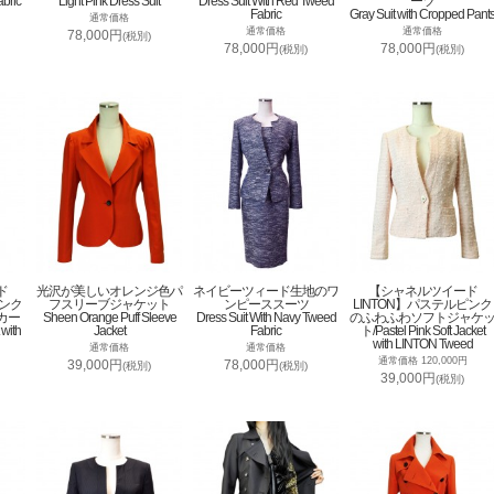
abric
Light Pink Dress Suit
Dress Suit With Red Tweed
ーツ
Fabric
Gray Suit with Cropped Pant
通常価格
通常価格
通常価格
78,000円
(税別)
78,000円
78,000円
(税別)
(税別)
ド
光沢が美しいオレンジ色パ
ネイビーツィード生地のワ
【シャネルツイード
ピンク
フスリーブジャケット
ンピーススーツ
LINTON】パステルピンク
カー
Sheen Orange Puff Sleeve
Dress Suit With Navy Tweed
のふわふわソフトジャケ
 with
Jacket
Fabric
ト/Pastel Pink Soft Jacket
with LINTON Tweed
通常価格
通常価格
通常価格 120,000円
39,000円
78,000円
(税別)
(税別)
39,000円
(税別)