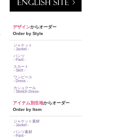
デザイン
からオーダー
Order by Style
富
ジャケット
- Jacket -
パンツ
- Pant -
スカート
- Skirt -
ワンピース
- Dress -
カシュクール
- Stretch Dress-
アイテム別生地
からオーダー
Order by Item
ジャケット素材
- Jacket -
パンツ素材
- Pant -