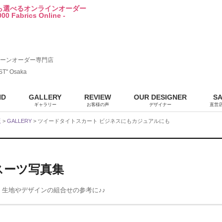
から選べるオンラインオーダー
00 Fabrics Online -
ーンオーダー専門店
ST" Osaka
ND
GALLERY
REVIEW
OUR DESIGNER
S
ギャラリー
お客様の声
デザイナー
直営
販
>
GALLERY
> ツイードタイトスカート ビジネスにもカジュアルにも
りスーツ写真集
生地やデザインの組合せの参考に♪♪