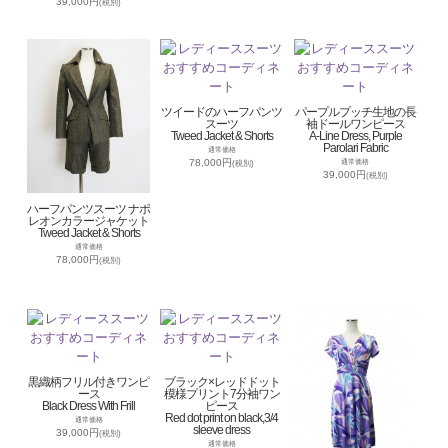
39,000円
(税別)
ツイードのハーフパンツ
パープルプッチ生地の長
スーツ
袖ドールワンピース
Tweed Jacket & Shorts
A-Line Dress, Purple
Parolari Fabric
通常価格
78,000円
通常価格
(税別)
39,000円
(税別)
ハーフパンツスーツ ナポ
レオンカラージャケット
Tweed Jacket & Shorts
通常価格
78,000円
(税別)
黒織柄フリル付きワンピ
ブラック×レッドドット
ース
模様プリント7分袖ワン
Black Dress With Frill
ピース
Red dot print on black,3/4
通常価格
sleeve dress
39,000円
(税別)
通常価格