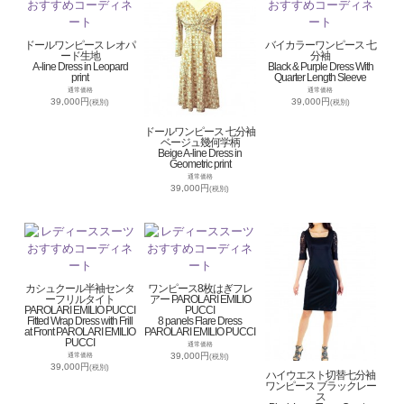
ドールワンピース レオパ
バイカラーワンピース 七
ード生地
分袖
A-line Dress in Leopard
Black & Purple Dress With
print
Quarter Length Sleeve
通常価格
通常価格
39,000円
39,000円
(税別)
(税別)
ドールワンピース 七分袖
ベージュ幾何学柄
Beige A-line Dress in
Geometric print
通常価格
39,000円
(税別)
カシュクール半袖センタ
ワンピース8枚はぎフレ
ーフリルタイト
アー PAROLARI EMILIO
PAROLARI EMILIO PUCCI
PUCCI
Fitted Wrap Dress with Frill
8 panels Flare Dress
at Front PAROLARI EMILIO
PAROLARI EMILIO PUCCI
PUCCI
通常価格
39,000円
通常価格
(税別)
39,000円
(税別)
ハイウエスト切替七分袖
ワンピース ブラックレー
ス