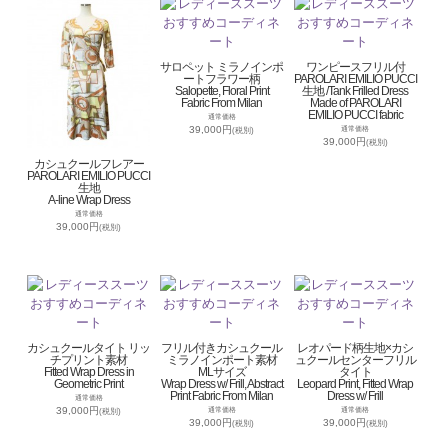
サロペット ミラノインポ
ワンピースフリル付
ートフラワー柄
PAROLARI EMILIO PUCCI
Salopette, Floral Print
生地 /Tank Frilled Dress
Fabric From Milan
Made of PAROLARI
EMILIO PUCCI fabric
通常価格
39,000円
通常価格
(税別)
39,000円
(税別)
カシュクールフレアー
PAROLARI EMILIO PUCCI
生地
A-line Wrap Dress
通常価格
39,000円
(税別)
カシュクールタイト リッ
フリル付きカシュクール
レオパード柄生地×カシ
チプリント素材
ミラノインポート素材
ュクールセンターフリル
Fitted Wrap Dress in
MLサイズ
タイト
Geometric Print
Wrap Dress w/ Frill, Abstract
Leopard Print, Fitted Wrap
Print Fabric From Milan
Dress w/ Frill
通常価格
39,000円
通常価格
通常価格
(税別)
39,000円
39,000円
(税別)
(税別)