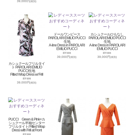
39,000円
(税別)
ドールワンピース
カシュクールひもなし
PAROLARI EMILIO PUCCI
PAROLARI EMILIO PUCCI
生地
生地
A-line Dress in PAROLARI
A-line Dress in PAROLARI
EMILIO PUCCI
EMILIO PUCCI
通常価格
通常価格
39,000円
39,000円
(税別)
(税別)
カシュクールフリルタイ
ト PAROLARI EMILIO
PUCCI生地
Fitted Wrap Dress w/ Frill
通常価格
39,000円
(税別)
PUCCI Green & PInk×カ
シュクール半袖センター
フリルタイト/ Fitted Wrap
Dress with Frill at Front
通常価格