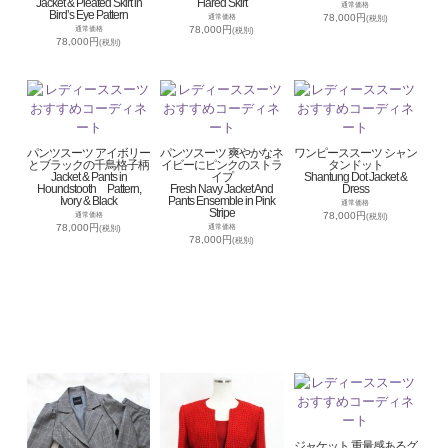
Jacket & Pleated Skirt in
Flared Skirt
通常価格
Bird’s Eye Pattern
78,000円
通常価格
(税別)
78,000円
通常価格
(税別)
78,000円
(税別)
パンツスーツ アイボリー
パンツスーツ 爽やかなネ
ワンピーススーツ シャン
とブラックの千鳥格子柄
イビーにピンクのストラ
タンドット
Jacket & Pants in
イプ
Shantung Dot Jacket &
Houndstooth Pattern,
Fresh Navy Jacket And
Dress
Ivory & Black
Pants Ensemble in Pink
通常価格
Stripe
78,000円
通常価格
(税別)
78,000円
通常価格
(税別)
78,000円
(税別)
ジャケット 重量感あるグ