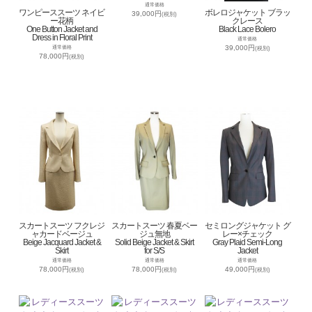
通常価格
ワンピーススーツ ネイビ
ボレロジャケット ブラッ
39,000円
(税別)
ー花柄
クレース
One Button Jacket and
Black Lace Bolero
Dress in Floral Print
通常価格
39,000円
通常価格
(税別)
78,000円
(税別)
スカートスーツ フクレジ
スカートスーツ 春夏ベー
セミロングジャケット グ
ャカードベージュ
ジュ無地
レー×チェック
Beige Jacquard Jacket &
Solid Beige Jacket & Skirt
Gray Plaid Semi-Long
Skirt
for S/S
Jacket
通常価格
通常価格
通常価格
78,000円
78,000円
49,000円
(税別)
(税別)
(税別)