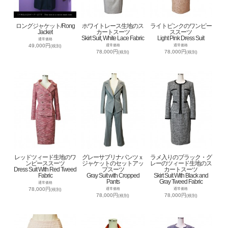
ロングジャケット/Rong
ホワイトレース生地のス
ライトピンクのワンピー
Jacket
カートスーツ
ススーツ
Skirt Suit, White Lace Fabric
Light Pink Dress Suit
通常価格
49,000円
通常価格
通常価格
(税別)
78,000円
78,000円
(税別)
(税別)
レッドツィード生地のワ
グレーサブリナパンツｘ
ラメ入りのブラック・グ
ンピーススーツ
ジャケットのセットアッ
レーのツィード生地のス
Dress Suit With Red Tweed
プスーツ
カートスーツ
Fabric
Gray Suit with Cropped
Skirt Suit With Black and
Pants
Gray Tweed Fabric
通常価格
78,000円
通常価格
通常価格
(税別)
78,000円
78,000円
(税別)
(税別)