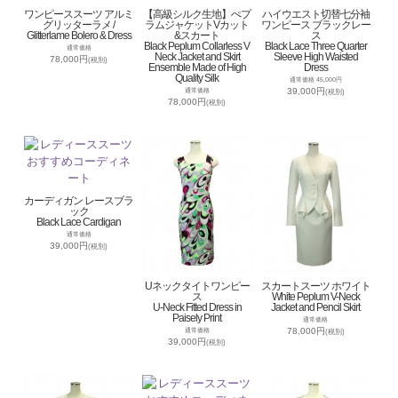
ワンピーススーツ アルミ
【高級シルク生地】ぺプ
ハイウエスト切替七分袖
グリッターラメ /
ラムジャケットVカット
ワンピース ブラックレー
Glitterlame Bolero & Dress
&スカート
ス
Black Peplum Collarless V
Black Lace Three Quarter
通常価格
Neck Jacket and Skirt
Sleeve High Waisted
78,000円
(税別)
Ensemble Made of High
Dress
Quality Silk
通常価格 45,000円
39,000円
通常価格
(税別)
78,000円
(税別)
カーディガン レースブラ
ック
Black Lace Cardigan
通常価格
39,000円
(税別)
Uネックタイトワンピー
スカートスーツ ホワイト
ス
White Peplum V-Neck
U-Neck Fitted Dress in
Jacket and Pencil Skirt
Paisely Print
通常価格
78,000円
通常価格
(税別)
39,000円
(税別)