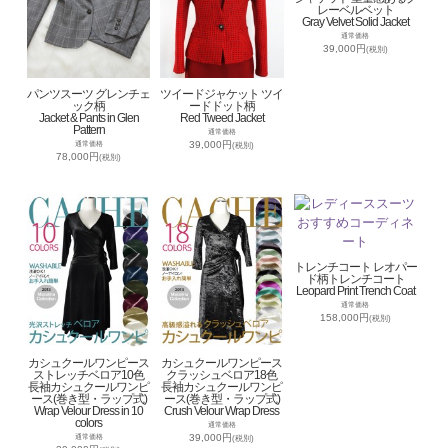
レーベルベット
Gray Velvet Solid Jacket
通常価格
39,000円
(税別)
パンツスーツ グレンチェ
ツイードジャケット ツイ
ック柄
ードドット柄
Jacket & Pants in Glen
Red Tweed Jacket
Pattern
通常価格
39,000円
通常価格
(税別)
78,000円
(税別)
トレンチコート レオパー
ド柄トレンチコート
Leopard Print Trench Coat
通常価格
158,000円
(税別)
カシュクールワンピース
カシュクールワンピース
ストレッチベロア10色
クラッシュベロア18色
長袖カシュクールワンピ
長袖カシュクールワンピ
ース(巻き型・ラップ式)
ース(巻き型・ラップ式)
Wrap Velour Dress in 10
Crush Velour Wrap Dress
colors
通常価格
39,000円
通常価格
(税別)