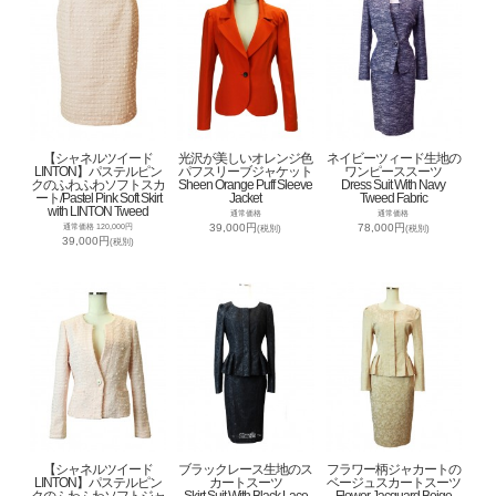
【シャネルツイード
光沢が美しいオレンジ色
ネイビーツィード生地の
LINTON】パステルピン
パフスリーブジャケット
ワンピーススーツ
クのふわふわソフトスカ
Sheen Orange Puff Sleeve
Dress Suit With Navy
ート/Pastel Pink Soft Skirt
Jacket
Tweed Fabric
with LINTON Tweed
通常価格
通常価格
39,000円
78,000円
通常価格 120,000円
(税別)
(税別)
39,000円
(税別)
【シャネルツイード
ブラックレース生地のス
フラワー柄ジャカートの
LINTON】パステルピン
カートスーツ
ベージュスカートスーツ