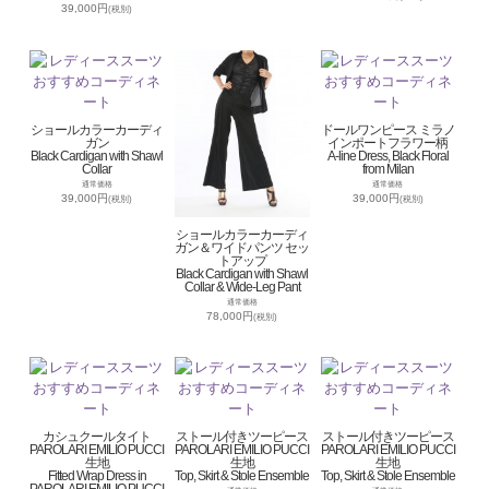
39,000円
(税別)
ショールカラーカーディ
ドールワンピース ミラノ
ガン
インポートフラワー柄
Black Cardigan with Shawl
A-line Dress, Black Floral
Collar
from Milan
通常価格
通常価格
39,000円
39,000円
(税別)
(税別)
ショールカラーカーディ
ガン＆ワイドパンツ セッ
トアップ
Black Cardigan with Shawl
Collar & Wide-Leg Pant
通常価格
78,000円
(税別)
カシュクールタイト
ストール付きツーピース
ストール付きツーピース
PAROLARI EMILIO PUCCI
PAROLARI EMILIO PUCCI
PAROLARI EMILIO PUCCI
生地
生地
生地
Fitted Wrap Dress in
Top, Skirt & Stole Ensemble
Top, Skirt & Stole Ensemble