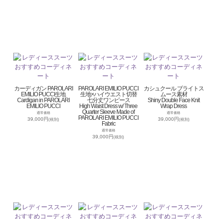
カーディガン PAROLARI
PAROLARI EMILIO PUCCI
カシュクール ブライトス
EMILIO PUCCI生地
生地×ハイウエスト切替
ムース素材
Cardigan in PAROLARI
七分丈ワンピース
Shiny Double Face Knit
EMILIO PUCCI
High Waist Dress w/ Three
Wrap Dress
Quarter Sleeve Made of
通常価格
通常価格
PAROLARI EMILIO PUCCI
39,000円
39,000円
(税別)
(税別)
Fabric
通常価格
39,000円
(税別)