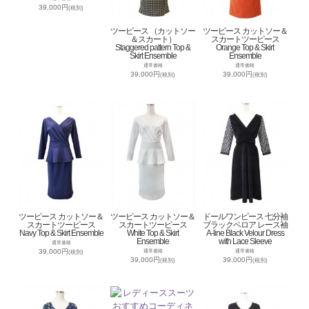
39,000円
(税別)
ツーピース （カットソー
ツーピース カットソー＆
＆スカート）
スカートツーピース
Staggered pattern Top &
Orange Top & Skirt
Skirt Ensemble
Ensemble
通常価格
通常価格
39,000円
39,000円
(税別)
(税別)
ツーピース カットソー＆
ツーピース カットソー＆
ドールワンピース 七分袖
スカートツーピース
スカートツーピース
ブラックベロア レース袖
Navy Top & Skirt Ensemble
White Top & Skirt
A-line Black Velour Dress
Ensemble
with Lace Sleeve
通常価格
39,000円
通常価格
通常価格
(税別)
39,000円
39,000円
(税別)
(税別)