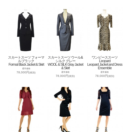
スカートスーツ フォーマ
スカートスーツ ウール&
ワンピーススーツ
ルブラック
シルク グレー
Leopard
Formal Black Jacket & Skirt
WOOL & SILK Gray Jacket
Leopard Jacket and Dress
& Skirt
Ensemble
通常価格
78,000円
通常価格
通常価格
(税別)
78,000円
78,000円
(税別)
(税別)