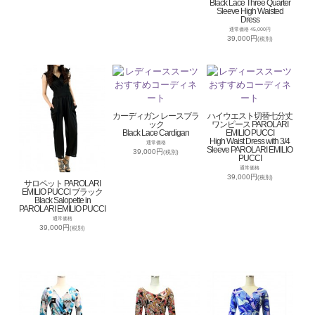
Black Lace Three Quarter
Sleeve High Waisted
Dress
通常価格 45,000円
39,000円
(税別)
カーディガン レースブラ
ハイウエスト切替七分丈
ック
ワンピース PAROLARI
Black Lace Cardigan
EMILIO PUCCI
High Waist Dress with 3/4
通常価格
Sleeve PAROLARI EMILIO
39,000円
(税別)
PUCCI
通常価格
39,000円
(税別)
サロペット PAROLARI
EMILIO PUCCI ブラック
Black Salopette in
PAROLARI EMILIO PUCCI
通常価格
39,000円
(税別)