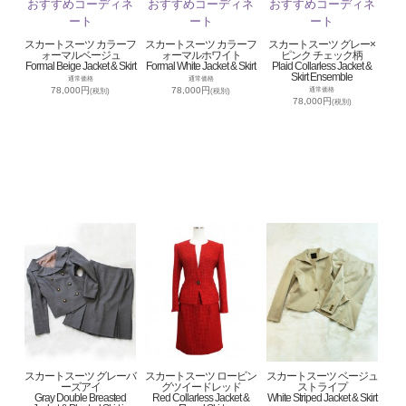
スカートスーツ カラーフ
スカートスーツ カラーフ
スカートスーツ グレー×
ォーマルベージュ
ォーマルホワイト
ピンク チェック柄
Formal Beige Jacket & Skirt
Formal White Jacket & Skirt
Plaid Collarless Jacket &
Skirt Ensemble
通常価格
通常価格
78,000円
78,000円
通常価格
(税別)
(税別)
78,000円
(税別)
スカートスーツ グレーバ
スカートスーツ ロービン
スカートスーツ ベージュ
ーズアイ
グツイードレッド
ストライプ
Gray Double Breasted
Red Collarless Jacket &
White Striped Jacket & Skirt