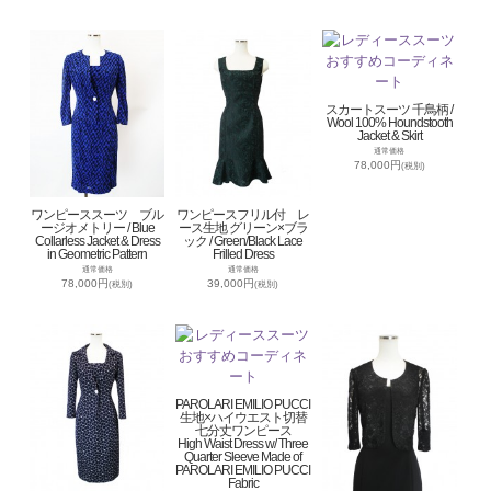
スカートスーツ 千鳥柄 /
Wool 100% Houndstooth
Jacket & Skirt
通常価格
78,000円
(税別)
ワンピーススーツ ブル
ワンピースフリル付 レ
ージオメトリー / Blue
ース生地 グリーン×ブラ
Collarless Jacket & Dress
ック / Green/Black Lace
in Geometric Pattern
Frilled Dress
通常価格
通常価格
78,000円
39,000円
(税別)
(税別)
PAROLARI EMILIO PUCCI
生地×ハイウエスト切替
七分丈ワンピース
High Waist Dress w/ Three
Quarter Sleeve Made of
PAROLARI EMILIO PUCCI
Fabric