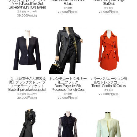
クのふわふわソフトジャ
Skirt Suit With Black Lace
Flower Jacquard Beige
ケット/Pastel Pink Soft
Fabric
Skirt Suit
Jacket with LINTON Tweed
通常価格
通常価格
78,000円
78,000円
通常価格 120,000円
(税別)
(税別)
39,000円
(税別)
【川上麻衣子さん衣装提
トレンチコート シルキー
カラーバリエーション豊
供】ブラックストライプ
加工ブラック
富なトレンチコート
ノーカラージャケット
Black Polyester Silk
Trench Coat in 10 Colors
Black stripe collarless jacket
Processed Trench Coat
通常価格
79,000円
通常価格 120,000円
通常価格
(税別)
39,000円
79,000円
(税別)
(税別)