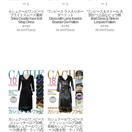
カシュクールワンピース
ワンピース ラメ入りボー
ワンピース＆ストール 大
ブライトスムース素材
ダードット
胆かつ上品なヒョウ柄
Shiny Double Face Knit
Dress with Lame Insert in
Bold Dress & Stole in
Wrap Dress
Boarder Dor Pattern
Leopard Pattern
通常価格
通常価格
通常価格
39,000円
39,000円
39,000円
(税別)
(税別)
(税別)
カシュクールワンピース
カシュクールワンピース
ストレッチベロア10色
クラッシュベロア18色
長袖カシュクールワンピ
長袖カシュクールワンピ
ース(巻き型・ラップ式)
ース(巻き型・ラップ式)