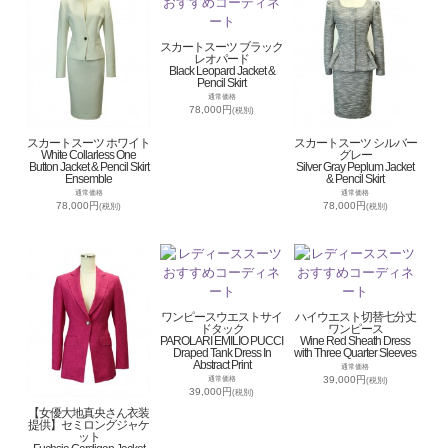
スカートスーツ ブラック
レオパード
Black Leopard Jacket &
Pencil Skirt
通常価格
78,000円
(税別)
スカートスーツ ホワイト
スカートスーツ シルバー
White Collarless One
グレー
Button Jacket & Pencil Skirt
Silver Gray Peplum Jacket
Ensemble
& Pencil Skirt
通常価格
通常価格
78,000円
78,000円
(税別)
(税別)
ワンピースウエストサイ
ハイウエスト切替七分丈
ドタック
ワンピース
PAROLARI EMILIO PUCCI
Wine Red Sheath Dress
Draped Tank Dress In
with Three Quarter Sleeves
Abstract Print
通常価格
39,000円
通常価格
(税別)
39,000円
(税別)
【女優大地真央さん衣装
提供】セミロングジャケ
ット