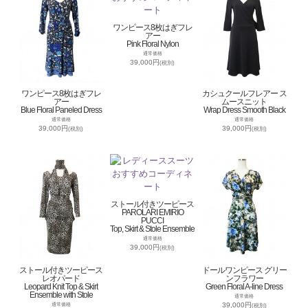
ワンピース8枚はぎフレ
アー
Pink Floral Nylon
通常価格
39,000円
(税別)
ワンピース8枚はぎフレ
カシュクールフレアー ス
アー
ムースニット
Blue Floral Paneled Dress
Wrap Dress Smooth Black
通常価格
通常価格
39,000円
39,000円
(税別)
(税別)
ストール付きツーピース
PAROLARI EMIRIO
PUCCI
Top, Skirt & Stole Ensemble
通常価格
39,000円
(税別)
ストール付きツーピース
ドールワンピース グリー
レオパード
ンフラワー
Leopard Knit Top & Skirt
Green Floral A-line Dress
Ensemble with Stole
通常価格
39,000円
通常価格
(税別)