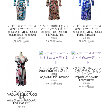
ツーピース カットソー＆
ワンピース8枚はぎフレ
ツーピース カットソー＆
スカートツーピース
アー ピンクペイズリー
スカートツーピース
PAROLARI EMILIO PUCCI
8 Panels Flare Dress in
PAROLARI EMILIO PUCCI
Peplum Top & Pencil Skirt
Pink Paisely Print
Fabric Top & Skirt
通常価格
通常価格
通常価格
39,000円
39,000円
39,000円
(税別)
(税別)
(税別)
ストール付きツーピース
ぺプラムフリルカットソ
PAROLARI EMILIO PUCCI
ー&フレアスカート セッ
生地
トアップ
Top, Skirt & Stole Ensemble
Peplum Top & Skirt in
Leopard Print
通常価格
39,000円
通常価格
(税別)
39,000円
(税別)
ドールワンピース
PAROLARI EMILIO PUCCI
生地
A-line Dress in PAROLARI
EMILIO PUCCI
通常価格