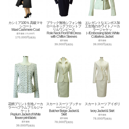
カシミア100％ 高級マキ
ブラック無地シフォン袖
エレガントなエンボス加
シコート
ロールネックフロントフ
工生地のホワイトノーカ
Maxi Cashmere Coat
リルワンピース
ラージャケッ
Role Neck Front Frill Dress
ト/Embossing fabric White
通常価格 170,000円
with Chiffon Sleeves
Collarless Jacket
170,000円
(税別)
通常価格
通常価格
39,000円
39,000円
(税別)
(税別)
花柄プリント生地ノーカ
スカートスーツ ブッチャ
スカートスーツ アイボリ
ラーぺプラムフリルジャ
ーベージュ
ー
ケット
Butcher Beige Jacket &
Ivory Jacket & Skirt
Peplum Jacket of White
Skirt
通常価格
flower print fabric
78,000円
通常価格
(税別)
78,000円
通常価格
(税別)
39,000円
(税別)