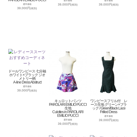
PAROLARI EMILIO PUCCI
通常価格
通常価格
39,000円
39,000円
通常価格
(税別)
(税別)
39,000円
(税別)
ドールワンピース 七分袖
ホワイト×ブラック ジオ
メトリー柄
A-line Dress Abstruct
通常価格
39,000円
(税別)
キュロットパンツ
ワンピースフリル付 レ
PAROLARI EMILIO PUCCI
ース生地 グリーン×ブラ
生地
ック / Green/Black Lace
Culottes in PAROLARI
Frilled Dress
EMILIO PUCCI
通常価格
39,000円
通常価格
(税別)
39,000円
(税別)