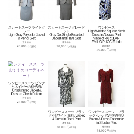
スカートスーツ ライトグ
スカートスーツ グレード
ワンピース
レー
ット
High Waisted Square Neck
Light Gray Polyester Jacket
Gray Dot Single Breasted
Dress in Abstract Print
& Pencil Skirt
Jacket and Flare Skirt
Made of PAROLARI
EMILIO PUCCI Fabric
通常価格
通常価格
78,000円
78,000円
通常価格
(税別)
(税別)
39,000円
(税別)
ワンピーススーツ ピンク
とネイビーの格子柄 /
Unstructured Jacket &
Dress in Check Pattern
通常価格
78,000円
(税別)
ワンピーススーツ ブラッ
ワンピーススーツ ブラ
ク×ホワイト 花柄 / Jacket
ック×レッドS字柄生地 /
& Dress in Floral Print
Bolero & Dress Ensemble
in S-Letter Print
通常価格
78,000円
通常価格
(税別)
78,000円
(税別)