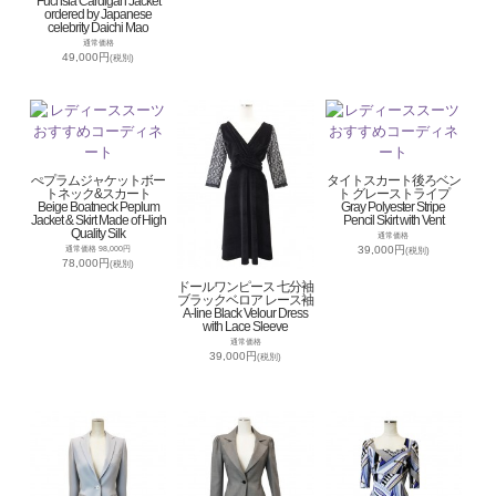
Fuchsia Cardigan Jacket
ordered by Japanese
celebrity Daichi Mao
通常価格
49,000円
(税別)
ぺプラムジャケットボー
タイトスカート後ろベン
トネック&スカート
ト グレーストライプ
Beige Boatneck Peplum
Gray Polyester Stripe
Jacket & Skirt Made of High
Pencil Skirt with Vent
Quality Silk
通常価格
39,000円
通常価格 98,000円
(税別)
78,000円
(税別)
ドールワンピース 七分袖
ブラックベロア レース袖
A-line Black Velour Dress
with Lace Sleeve
通常価格
39,000円
(税別)