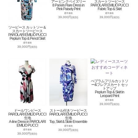
アー ピンクペイズリー
スカートツーピース
8 Panels Flare Dress in
PAROLARI EMILIO PUCCI
Pink Paisely Print
Fabric Top & Skirt
通常価格
通常価格
39,000円
39,000円
(税別)
(税別)
ツーピース カットソー＆
スカートツーピース
PAROLARI EMILIO PUCCI
Peplum Top & Pencil Skirt
通常価格
39,000円
(税別)
ぺプラムフリルカットソ
ー&フレアスカート セッ
トアップ
Peplum Top & Skirt in
Leopard Print
通常価格
39,000円
(税別)
ドールワンピース
ストール付きツーピース
PAROLARI EMILIO PUCCI
PAROLARI EMILIO PUCCI
生地
生地
A-line Dress in PAROLARI
Top, Skirt & Stole Ensemble
EMILIO PUCCI
通常価格
39,000円
通常価格
(税別)
39,000円
(税別)