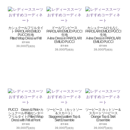
カシュクールフリルタイ
ドールワンピース
カシュクールひもなし
ト PAROLARI EMILIO
PAROLARI EMILIO PUCCI
PAROLARI EMILIO PUCCI
PUCCI生地
生地
生地
Fitted Wrap Dress w/ Frill
A-line Dress in PAROLARI
A-line Dress in PAROLARI
EMILIO PUCCI
EMILIO PUCCI
通常価格
39,000円
通常価格
通常価格
(税別)
39,000円
39,000円
(税別)
(税別)
PUCCI Green & PInk×カ
ツーピース （カットソー
ツーピース カットソー＆
シュクール半袖センター
＆スカート）
スカートツーピース
フリルタイト/ Fitted Wrap
Staggered pattern Top &
Orange Top & Skirt
Dress with Frill at Front
Skirt Ensemble
Ensemble
通常価格
通常価格
通常価格
39,000円
39,000円
39,000円
(税別)
(税別)
(税別)