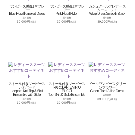
ワンピース8枚はぎフレ
ワンピース8枚はぎフレ
カシュクールフレアー ス
アー
アー
ムースニット
Blue Floral Paneled Dress
Pink Floral Nylon
Wrap Dress Smooth Black
通常価格
通常価格
通常価格
39,000円
39,000円
39,000円
(税別)
(税別)
(税別)
ストール付きツーピース
ストール付きツーピース
ドールワンピース グリー
レオパード
PAROLARI EMIRIO
ンフラワー
Leopard Knit Top & Skirt
PUCCI
Green Floral A-line Dress
Ensemble with Stole
Top, Skirt & Stole Ensemble
通常価格
39,000円
通常価格
通常価格
(税別)
39,000円
39,000円
(税別)
(税別)