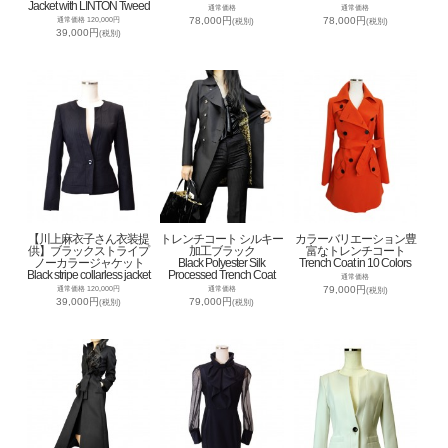
Jacket with LINTON Tweed
通常価格
通常価格
78,000円
78,000円
通常価格 120,000円
(税別)
(税別)
39,000円
(税別)
【川上麻衣子さん衣装提
トレンチコート シルキー
カラーバリエーション豊
供】ブラックストライプ
加工ブラック
富なトレンチコート
ノーカラージャケット
Black Polyester Silk
Trench Coat in 10 Colors
Black stripe collarless jacket
Processed Trench Coat
通常価格
79,000円
通常価格 120,000円
通常価格
(税別)
39,000円
79,000円
(税別)
(税別)