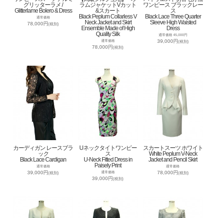
グリッターラメ /
ラムジャケットVカット
ワンピース ブラックレー
Glitterlame Bolero & Dress
&スカート
ス
Black Peplum Collarless V
Black Lace Three Quarter
通常価格
Neck Jacket and Skirt
Sleeve High Waisted
78,000円
(税別)
Ensemble Made of High
Dress
Quality Silk
通常価格 45,000円
39,000円
通常価格
(税別)
78,000円
(税別)
カーディガン レースブラ
Uネックタイトワンピー
スカートスーツ ホワイト
ック
ス
White Peplum V-Neck
Black Lace Cardigan
U-Neck Fitted Dress in
Jacket and Pencil Skirt
Paisely Print
通常価格
通常価格
39,000円
78,000円
通常価格
(税別)
(税別)
39,000円
(税別)