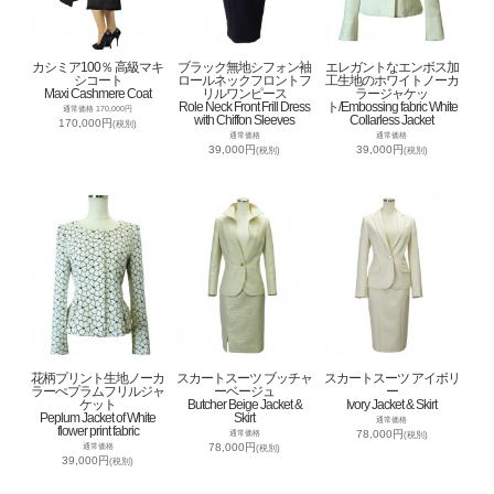
カシミア100％ 高級マキ
ブラック無地シフォン袖
エレガントなエンボス加
シコート
ロールネックフロントフ
工生地のホワイトノーカ
Maxi Cashmere Coat
リルワンピース
ラージャケッ
Role Neck Front Frill Dress
ト/Embossing fabric White
通常価格 170,000円
with Chiffon Sleeves
Collarless Jacket
170,000円
(税別)
通常価格
通常価格
39,000円
39,000円
(税別)
(税別)
花柄プリント生地ノーカ
スカートスーツ ブッチャ
スカートスーツ アイボリ
ラーぺプラムフリルジャ
ーベージュ
ー
ケット
Butcher Beige Jacket &
Ivory Jacket & Skirt
Peplum Jacket of White
Skirt
通常価格
flower print fabric
78,000円
通常価格
(税別)
78,000円
通常価格
(税別)
39,000円
(税別)