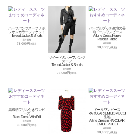
ハーフパンツスーツ ナポ
パープルプッチ生地の長
レオンカラージャケット
袖ドールワンピース
Tweed Jacket & Shorts
A-Line Dress, Purple
Parolari Fabric
通常価格
78,000円
通常価格
(税別)
39,000円
(税別)
ツイードのハーフパンツ
スーツ
Tweed Jacket & Shorts
通常価格
78,000円
(税別)
黒織柄フリル付きワンピ
ドールワンピース
ース
PAROLARI EMILIO PUCCI
Black Dress With Frill
生地
A-line Dress in PAROLARI
通常価格
EMILIO PUCCI
39,000円
(税別)
通常価格
39,000円
(税別)