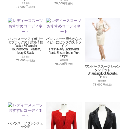
78,000円
通常価格
(税別)
78,000円
(税別)
パンツスーツ アイボリー
パンツスーツ 爽やかなネ
とブラックの千鳥格子柄
イビーにピンクのストラ
Jacket & Pants in
イプ
Houndstooth Pattern,
Fresh Navy Jacket And
Ivory & Black
Pants Ensemble in Pink
Stripe
通常価格
78,000円
通常価格
(税別)
78,000円
(税別)
ワンピーススーツ シャン
タンドット
Shantung Dot Jacket &
Dress
通常価格
78,000円
(税別)
パンツスーツ グレンチェ
ック柄