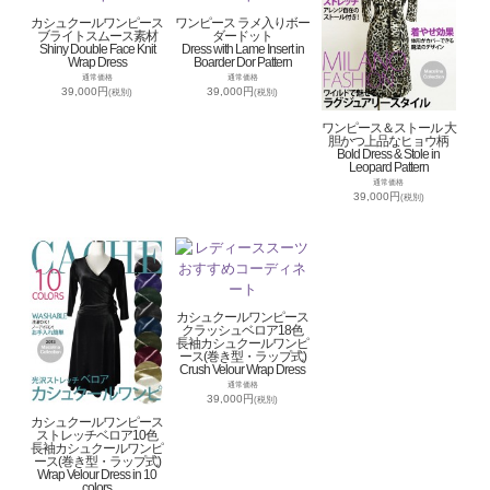
カシュクールワンピース
ワンピース ラメ入りボー
ブライトスムース素材
ダードット
Shiny Double Face Knit
Dress with Lame Insert in
Wrap Dress
Boarder Dor Pattern
通常価格
通常価格
39,000円
39,000円
(税別)
(税別)
ワンピース＆ストール 大
胆かつ上品なヒョウ柄
Bold Dress & Stole in
Leopard Pattern
通常価格
39,000円
(税別)
カシュクールワンピース
クラッシュベロア18色
長袖カシュクールワンピ
ース(巻き型・ラップ式)
Crush Velour Wrap Dress
通常価格
39,000円
(税別)
カシュクールワンピース
ストレッチベロア10色
長袖カシュクールワンピ
ース(巻き型・ラップ式)
Wrap Velour Dress in 10
colors