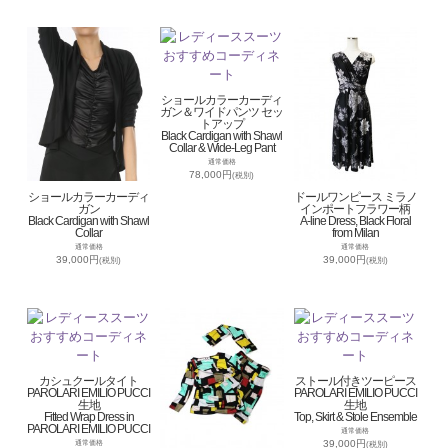
ショールカラーカーディ
ガン＆ワイドパンツ セッ
トアップ
Black Cardigan with Shawl
Collar & Wide-Leg Pant
通常価格
78,000円
(税別)
ショールカラーカーディ
ドールワンピース ミラノ
ガン
インポートフラワー柄
Black Cardigan with Shawl
A-line Dress, Black Floral
Collar
from Milan
通常価格
通常価格
39,000円
39,000円
(税別)
(税別)
カシュクールタイト
ストール付きツーピース
PAROLARI EMILIO PUCCI
PAROLARI EMILIO PUCCI
生地
生地
Fitted Wrap Dress in
Top, Skirt & Stole Ensemble
PAROLARI EMILIO PUCCI
通常価格
39,000円
通常価格
(税別)