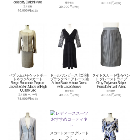
celebrity Daichi Mao
39,000円
通常価格
(税別)
39,000円
通常価格
(税別)
49,000円
(税別)
ぺプラムジャケットボー
ドールワンピース 七分袖
タイトスカート後ろベン
トネック&スカート
ブラックベロア レース袖
ト グレーストライプ
Beige Boatneck Peplum
A-line Black Velour Dress
Gray Polyester Stripe
Jacket & Skirt Made of High
with Lace Sleeve
Pencil Skirt with Vent
Quality Silk
通常価格
通常価格
39,000円
39,000円
通常価格 98,000円
(税別)
(税別)
78,000円
(税別)
スカートスーツ グレード
ット