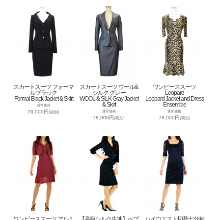
スカートスーツ フォーマ
スカートスーツ ウール&
ワンピーススーツ
ルブラック
シルク グレー
Leopard
Formal Black Jacket & Skirt
WOOL & SILK Gray Jacket
Leopard Jacket and Dress
& Skirt
Ensemble
通常価格
78,000円
通常価格
通常価格
(税別)
78,000円
78,000円
(税別)
(税別)
ワンピーススーツ アルミ
【高級シルク生地】ぺプ
ハイウエスト切替七分袖