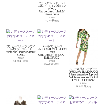
ブラック×レッドドット
模様プリント7分袖ワン
ピース
Red dot print on black,3/4
sleeve dress
通常価格
39,000円
(税別)
ワンピーススーツ ホワイ
ドールワンピース
ト&ブラックレース
PAROLARI EMILIO PUCCI
White and Blacklace Jacket
生地
& Dress
A-line Dress in PAROLARI
EMILIO PUCCI
通常価格
78,000円
通常価格
(税別)
39,000円
(税別)
ストール付きツーピース
PAROLARI EMILIO PUCCI
3 items ensemble: Top, skirt
& stole made of PAROLARI
EMILIO PUCCI fabric
通常価格
39,000円
(税別)