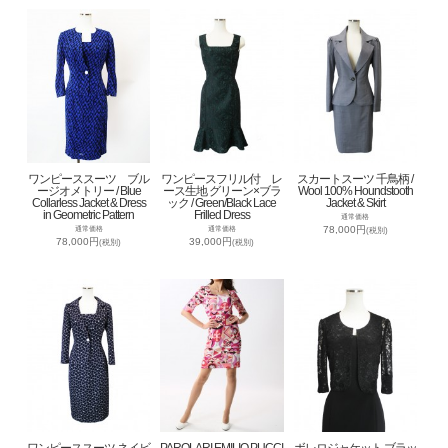
ワンピーススーツ ブル
ワンピースフリル付 レ
スカートスーツ 千鳥柄 /
ージオメトリー / Blue
ース生地 グリーン×ブラ
Wool 100% Houndstooth
Collarless Jacket & Dress
ック / Green/Black Lace
Jacket & Skirt
in Geometric Pattern
Frilled Dress
通常価格
78,000円
通常価格
通常価格
(税別)
78,000円
39,000円
(税別)
(税別)
ワンピーススーツ ネイビ
PAROLARI EMILIO PUCCI
ボレロジャケット ブラッ