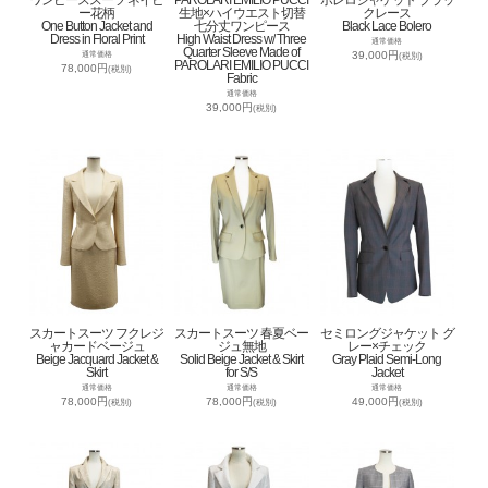
ー花柄
生地×ハイウエスト切替
クレース
One Button Jacket and
七分丈ワンピース
Black Lace Bolero
Dress in Floral Print
High Waist Dress w/ Three
通常価格
Quarter Sleeve Made of
39,000円
通常価格
(税別)
PAROLARI EMILIO PUCCI
78,000円
(税別)
Fabric
通常価格
39,000円
(税別)
スカートスーツ フクレジ
スカートスーツ 春夏ベー
セミロングジャケット グ
ャカードベージュ
ジュ無地
レー×チェック
Beige Jacquard Jacket &
Solid Beige Jacket & Skirt
Gray Plaid Semi-Long
Skirt
for S/S
Jacket
通常価格
通常価格
通常価格
78,000円
78,000円
49,000円
(税別)
(税別)
(税別)