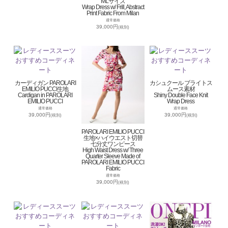
MLサイズ
Wrap Dress w/ Frill, Abstract
Print Fabric From Milan
通常価格
39,000円
(税別)
カーディガン PAROLARI
カシュクール ブライトス
EMILIO PUCCI生地
ムース素材
Cardigan in PAROLARI
Shiny Double Face Knit
EMILIO PUCCI
Wrap Dress
通常価格
通常価格
39,000円
39,000円
(税別)
(税別)
PAROLARI EMILIO PUCCI
生地×ハイウエスト切替
七分丈ワンピース
High Waist Dress w/ Three
Quarter Sleeve Made of
PAROLARI EMILIO PUCCI
Fabric
通常価格
39,000円
(税別)