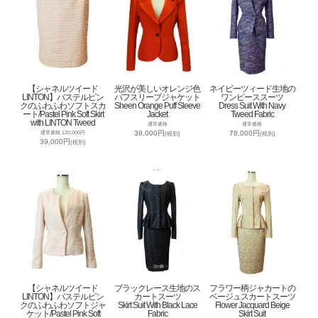
【シャネルツイード
光沢が美しいオレンジ色
ネイビーツィード生地の
LINTON】パステルピン
パフスリーブジャケット
ワンピーススーツ
クのふわふわソフトスカ
Sheen Orange Puff Sleeve
Dress Suit With Navy
ート/Pastel Pink Soft Skirt
Jacket
Tweed Fabric
with LINTON Tweed
通常価格
通常価格
39,000円
78,000円
通常価格 120,000円
(税別)
(税別)
39,000円
(税別)
【シャネルツイード
ブラックレース生地のス
フラワー柄ジャカートの
LINTON】パステルピン
カートスーツ
ベージュスカートスーツ
クのふわふわソフトジャ
Skirt Suit With Black Lace
Flower Jacquard Beige
ケット/Pastel Pink Soft
Fabric
Skirt Suit