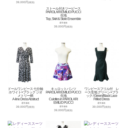
39,000円
(税別)
ストール付きツーピース
PAROLARI EMILIO PUCCI
生地
Top, Skirt & Stole Ensemble
通常価格
39,000円
(税別)
ドールワンピース 七分袖
キュロットパンツ
ワンピースフリル付 レ
ホワイト×ブラック ジオ
PAROLARI EMILIO PUCCI
ース生地 グリーン×ブラ
メトリー柄
生地
ック / Green/Black Lace
A-line Dress Abstruct
Culottes in PAROLARI
Frilled Dress
EMILIO PUCCI
通常価格
通常価格
39,000円
39,000円
通常価格
(税別)
(税別)
39,000円
(税別)