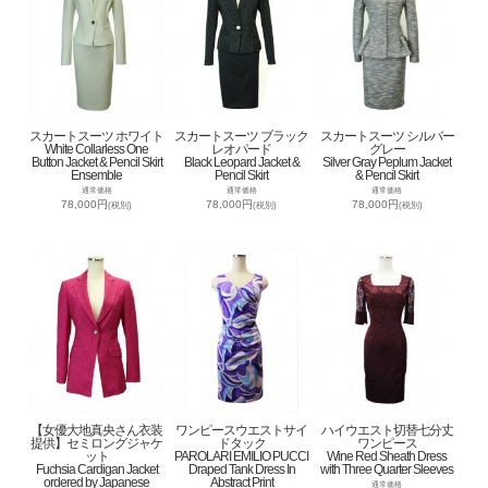
スカートスーツ ホワイト
スカートスーツ ブラック
スカートスーツ シルバー
White Collarless One
レオパード
グレー
Button Jacket & Pencil Skirt
Black Leopard Jacket &
Silver Gray Peplum Jacket
Ensemble
Pencil Skirt
& Pencil Skirt
通常価格
通常価格
通常価格
78,000円
78,000円
78,000円
(税別)
(税別)
(税別)
【女優大地真央さん衣装
ワンピースウエストサイ
ハイウエスト切替七分丈
提供】セミロングジャケ
ドタック
ワンピース
ット
PAROLARI EMILIO PUCCI
Wine Red Sheath Dress
Fuchsia Cardigan Jacket
Draped Tank Dress In
with Three Quarter Sleeves
ordered by Japanese
Abstract Print
通常価格