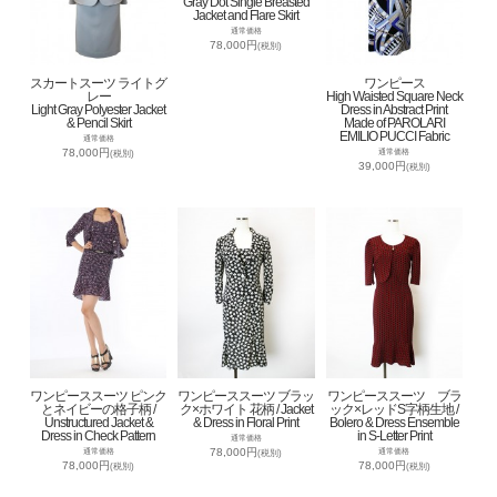
Gray Dot Single Breasted
Jacket and Flare Skirt
通常価格
78,000円
(税別)
スカートスーツ ライトグ
ワンピース
レー
High Waisted Square Neck
Light Gray Polyester Jacket
Dress in Abstract Print
& Pencil Skirt
Made of PAROLARI
EMILIO PUCCI Fabric
通常価格
78,000円
通常価格
(税別)
39,000円
(税別)
ワンピーススーツ ピンク
ワンピーススーツ ブラッ
ワンピーススーツ ブラ
とネイビーの格子柄 /
ク×ホワイト 花柄 / Jacket
ック×レッドS字柄生地 /
Unstructured Jacket &
& Dress in Floral Print
Bolero & Dress Ensemble
Dress in Check Pattern
in S-Letter Print
通常価格
78,000円
通常価格
通常価格
(税別)
78,000円
78,000円
(税別)
(税別)