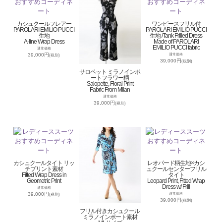
カシュクールフレアー
ワンピースフリル付
PAROLARI EMILIO PUCCI
PAROLARI EMILIO PUCCI
生地
生地 /Tank Frilled Dress
A-line Wrap Dress
Made of PAROLARI
EMILIO PUCCI fabric
通常価格
39,000円
通常価格
(税別)
39,000円
(税別)
サロペット ミラノインポ
ートフラワー柄
Salopette, Floral Print
Fabric From Milan
通常価格
39,000円
(税別)
カシュクールタイト リッ
レオパード柄生地×カシ
チプリント素材
ュクールセンターフリル
Fitted Wrap Dress in
タイト
Geometric Print
Leopard Print, Fitted Wrap
Dress w/ Frill
通常価格
39,000円
通常価格
(税別)
39,000円
(税別)
フリル付きカシュクール
ミラノインポート素材