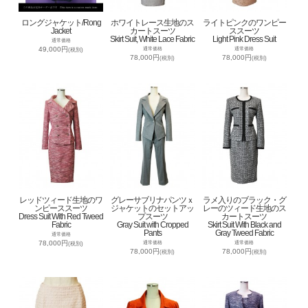
ロングジャケット/Rong
ホワイトレース生地のス
ライトピンクのワンピー
Jacket
カートスーツ
ススーツ
Skirt Suit, White Lace Fabric
Light Pink Dress Suit
通常価格
49,000円
通常価格
通常価格
(税別)
78,000円
78,000円
(税別)
(税別)
レッドツィード生地のワ
グレーサブリナパンツｘ
ラメ入りのブラック・グ
ンピーススーツ
ジャケットのセットアッ
レーのツィード生地のス
Dress Suit With Red Tweed
プスーツ
カートスーツ
Fabric
Gray Suit with Cropped
Skirt Suit With Black and
Pants
Gray Tweed Fabric
通常価格
78,000円
通常価格
通常価格
(税別)
78,000円
78,000円
(税別)
(税別)