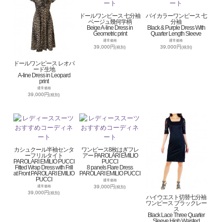
ドールワンピース 七分袖
バイカラーワンピース 七
ベージュ幾何学柄
分袖
Beige A-line Dress in
Black & Purple Dress With
Geometric print
Quarter Length Sleeve
通常価格
通常価格
39,000円
39,000円
(税別)
(税別)
ドールワンピース レオパ
ード生地
A-line Dress in Leopard
print
通常価格
39,000円
(税別)
カシュクール半袖センタ
ワンピース8枚はぎフレ
ーフリルタイト
アー PAROLARI EMILIO
PAROLARI EMILIO PUCCI
PUCCI
Fitted Wrap Dress with Frill
8 panels Flare Dress
at Front PAROLARI EMILIO
PAROLARI EMILIO PUCCI
PUCCI
通常価格
39,000円
通常価格
(税別)
39,000円
(税別)
ハイウエスト切替七分袖
ワンピース ブラックレー
ス
Black Lace Three Quarter
Sleeve High Waisted