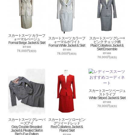
スカートスーツ カラーフ
スカートスーツ カラーフ
スカートスーツ グレー×
ォーマルベージュ
ォーマルホワイト
ピンク チェック柄
Formal Beige Jacket & Skirt
Formal White Jacket & Skirt
Plaid Collarless Jacket &
通常価格
Skirt Ensemble
通常価格
78,000円
(税別)
78,000円
通常価格
(税別)
78,000円
(税別)
スカートスーツ ベージュ
ストライプ
White Striped Jacket & Skirt
通常価格
78,000円
(税別)
スカートスーツ グレーバ
スカートスーツ ロービン
ーズアイ
グツイードレッド
Gray Double Breasted
Red Collarless Jacket &
Jacket & Pleated Skirt in
Flared Skirt
Bird’s Eye Pattern
通常価格