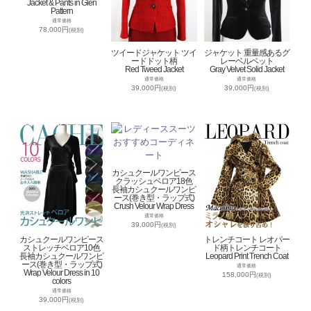
Jacket & Pants in Glen
Pattern
通常価格
78,000円
(税別)
ツイードジャケット ツイ
ジャケット 重量感あるグ
ードドット柄
レーベルベット
Red Tweed Jacket
Gray Velvet Solid Jacket
通常価格
通常価格
39,000円
39,000円
(税別)
(税別)
カシュクールワンピース
クラッシュベロア18色
長袖カシュクールワンピ
ース(巻き型・ラップ式)
Crush Velour Wrap Dress
通常価格
39,000円
(税別)
カシュクールワンピース
トレンチコート レオパー
ストレッチベロア10色
ド柄トレンチコート
長袖カシュクールワンピ
Leopard Print Trench Coat
ース(巻き型・ラップ式)
通常価格
Wrap Velour Dress in 10
158,000円
(税別)
colors
通常価格
39,000円
(税別)