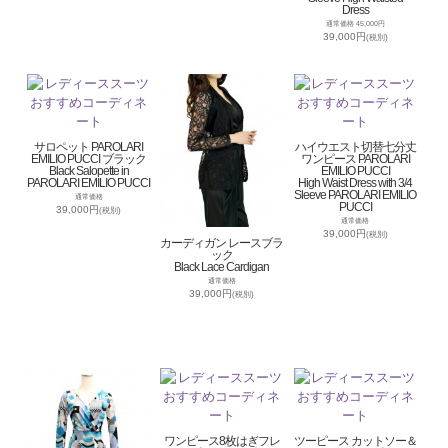
Dress
通常価格 45,000円
39,000円
(税別)
サロペット PAROLARI
ハイウエスト切替七分丈
EMILIO PUCCI ブラック
ワンピース PAROLARI
Black Salopette in
EMILIO PUCCI
PAROLARI EMILIO PUCCI
High Waist Dress with 3/4
Sleeve PAROLARI EMILIO
通常価格
PUCCI
39,000円
(税別)
通常価格
39,000円
(税別)
カーディガン レースブラ
ック
Black Lace Cardigan
通常価格
39,000円
(税別)
ワンピース8枚はぎフレ
ツーピース カットソー＆