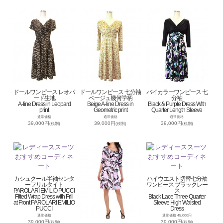
ドールワンピース レオパ
ドールワンピース 七分袖
バイカラーワンピース 七
ード生地
ベージュ幾何学柄
分袖
A-line Dress in Leopard
Beige A-line Dress in
Black & Purple Dress With
print
Geometric print
Quarter Length Sleeve
通常価格
通常価格
通常価格
39,000円
39,000円
39,000円
(税別)
(税別)
(税別)
カシュクール半袖センタ
ハイウエスト切替七分袖
ーフリルタイト
ワンピース ブラックレー
PAROLARI EMILIO PUCCI
ス
Fitted Wrap Dress with Frill
Black Lace Three Quarter
at Front PAROLARI EMILIO
Sleeve High Waisted
PUCCI
Dress
通常価格
通常価格 45,000円
39,000円
39,000円
(税別)
(税別)