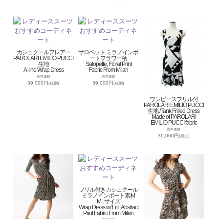
カシュクールフレアー
サロペット ミラノインポ
PAROLARI EMILIO PUCCI
ートフラワー柄
生地
Salopette, Floral Print
A-line Wrap Dress
Fabric From Milan
通常価格
通常価格
39,000円
39,000円
(税別)
(税別)
ワンピースフリル付
PAROLARI EMILIO PUCCI
生地 /Tank Frilled Dress
Made of PAROLARI
EMILIO PUCCI fabric
通常価格
39,000円
(税別)
フリル付きカシュクール
ミラノインポート素材
MLサイズ
Wrap Dress w/ Frill, Abstract
Print Fabric From Milan