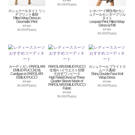
通常価格
39,000円
(税別)
カシュクールタイト リッ
レオパード柄生地×カシ
チプリント素材
ュクールセンターフリル
Fitted Wrap Dress in
タイト
Geometric Print
Leopard Print, Fitted Wrap
Dress w/ Frill
通常価格
39,000円
通常価格
(税別)
39,000円
(税別)
カーディガン PAROLARI
PAROLARI EMILIO PUCCI
カシュクール ブライトス
EMILIO PUCCI生地
生地×ハイウエスト切替
ムース素材
Cardigan in PAROLARI
七分丈ワンピース
Shiny Double Face Knit
EMILIO PUCCI
High Waist Dress w/ Three
Wrap Dress
Quarter Sleeve Made of
通常価格
通常価格
PAROLARI EMILIO PUCCI
39,000円
39,000円
(税別)
(税別)
Fabric
通常価格
39,000円
(税別)