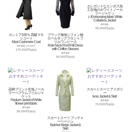
エレガントなエンボス加
工生地のホワイトノーカ
ラージャケッ
ト/Embossing fabric White
Collarless Jacket
通常価格
39,000円
(税別)
カシミア100％ 高級マキ
ブラック無地シフォン袖
シコート
ロールネックフロントフ
Maxi Cashmere Coat
リルワンピース
Role Neck Front Frill Dress
通常価格 170,000円
with Chiffon Sleeves
170,000円
(税別)
通常価格
39,000円
(税別)
花柄プリント生地ノーカ
スカートスーツ アイボリ
ラーぺプラムフリルジャ
ー
ケット
Ivory Jacket & Skirt
Peplum Jacket of White
通常価格
flower print fabric
78,000円
(税別)
通常価格
39,000円
(税別)
スカートスーツ ブッチャ
ーベージュ
Butcher Beige Jacket &
Skirt