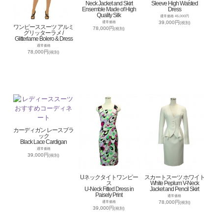
Neck Jacket and Skirt
Sleeve High Waisted
Ensemble Made of High
Dress
Quality Silk
通常価格 45,000円
39,000円
通常価格
(税別)
ワンピーススーツ アルミ
78,000円
(税別)
グリッターラメ /
Glitterlame Bolero & Dress
通常価格
78,000円
(税別)
カーディガン レースブラ
ック
Black Lace Cardigan
通常価格
39,000円
(税別)
Uネックタイトワンピー
スカートスーツ ホワイト
ス
White Peplum V-Neck
U-Neck Fitted Dress in
Jacket and Pencil Skirt
Paisely Print
通常価格
78,000円
通常価格
(税別)
39,000円
(税別)