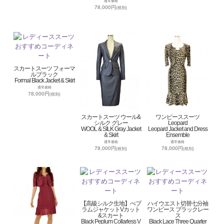
通常価格
78,000円
(税別)
スカートスーツ フォーマ
ルブラック
Formal Black Jacket & Skirt
通常価格
78,000円
(税別)
スカートスーツ ウール&
ワンピーススーツ
シルク グレー
Leopard
WOOL & SILK Gray Jacket
Leopard Jacket and Dress
& Skirt
Ensemble
通常価格
通常価格
78,000円
78,000円
(税別)
(税別)
【高級シルク生地】ぺプ
ハイウエスト切替七分袖
ラムジャケットVカット
ワンピース ブラックレー
&スカート
ス
Black Peplum Collarless V
Black Lace Three Quarter