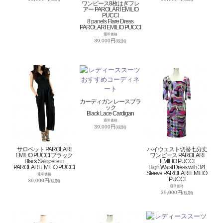
ワンピース8枚はぎフレ
アー PAROLARI EMILIO
PUCCI
8 panels Flare Dress
PAROLARI EMILIO PUCCI
通常価格
39,000円
(税別)
カーディガン レースブラ
ック
Black Lace Cardigan
通常価格
39,000円
(税別)
サロペット PAROLARI
ハイウエスト切替七分丈
EMILIO PUCCI ブラック
ワンピース PAROLARI
Black Salopette in
EMILIO PUCCI
PAROLARI EMILIO PUCCI
High Waist Dress with 3/4
Sleeve PAROLARI EMILIO
通常価格
PUCCI
39,000円
(税別)
通常価格
39,000円
(税別)