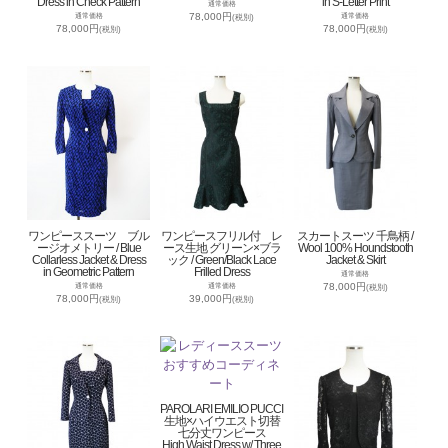
Dress in Check Pattern
in S-Letter Print
通常価格
78,000円
通常価格
通常価格
(税別)
78,000円
78,000円
(税別)
(税別)
ワンピーススーツ ブル
ワンピースフリル付 レ
スカートスーツ 千鳥柄 /
ージオメトリー / Blue
ース生地 グリーン×ブラ
Wool 100% Houndstooth
Collarless Jacket & Dress
ック / Green/Black Lace
Jacket & Skirt
in Geometric Pattern
Frilled Dress
通常価格
78,000円
通常価格
通常価格
(税別)
78,000円
39,000円
(税別)
(税別)
PAROLARI EMILIO PUCCI
生地×ハイウエスト切替
七分丈ワンピース
High Waist Dress w/ Three