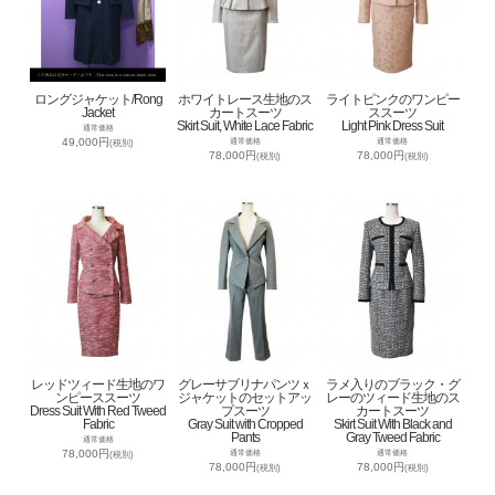
ロングジャケット/Rong
ホワイトレース生地のス
ライトピンクのワンピー
Jacket
カートスーツ
ススーツ
Skirt Suit, White Lace Fabric
Light Pink Dress Suit
通常価格
49,000円
通常価格
通常価格
(税別)
78,000円
78,000円
(税別)
(税別)
レッドツィード生地のワ
グレーサブリナパンツｘ
ラメ入りのブラック・グ
ンピーススーツ
ジャケットのセットアッ
レーのツィード生地のス
Dress Suit With Red Tweed
プスーツ
カートスーツ
Fabric
Gray Suit with Cropped
Skirt Suit With Black and
Pants
Gray Tweed Fabric
通常価格
78,000円
通常価格
通常価格
(税別)
78,000円
78,000円
(税別)
(税別)