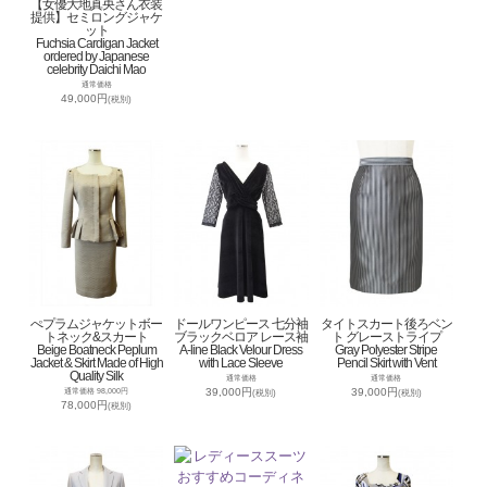
【女優大地真央さん衣装
提供】セミロングジャケ
ット
Fuchsia Cardigan Jacket
ordered by Japanese
celebrity Daichi Mao
通常価格
49,000円
(税別)
ぺプラムジャケットボー
ドールワンピース 七分袖
タイトスカート後ろベン
トネック&スカート
ブラックベロア レース袖
ト グレーストライプ
Beige Boatneck Peplum
A-line Black Velour Dress
Gray Polyester Stripe
Jacket & Skirt Made of High
with Lace Sleeve
Pencil Skirt with Vent
Quality Silk
通常価格
通常価格
39,000円
39,000円
通常価格 98,000円
(税別)
(税別)
78,000円
(税別)