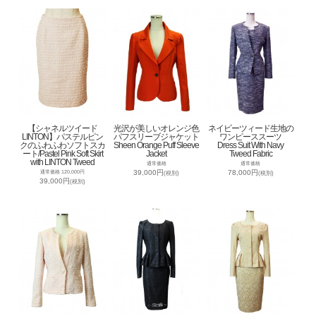
【シャネルツイード
光沢が美しいオレンジ色
ネイビーツィード生地の
LINTON】パステルピン
パフスリーブジャケット
ワンピーススーツ
クのふわふわソフトスカ
Sheen Orange Puff Sleeve
Dress Suit With Navy
ート/Pastel Pink Soft Skirt
Jacket
Tweed Fabric
with LINTON Tweed
通常価格
通常価格
39,000円
78,000円
通常価格 120,000円
(税別)
(税別)
39,000円
(税別)