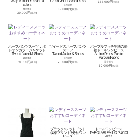
Wrap Velour Dress in 10
Crush Velour Wrap Dress
158,000円
(税別)
colors
通常価格
39,000円
通常価格
(税別)
39,000円
(税別)
ハーフパンツスーツ ナポ
ツイードのハーフパンツ
パープルプッチ生地の長
レオンカラージャケット
スーツ
袖ドールワンピース
Tweed Jacket & Shorts
Tweed Jacket & Shorts
A-Line Dress, Purple
Parolari Fabric
通常価格
通常価格
78,000円
78,000円
通常価格
(税別)
(税別)
39,000円
(税別)
ブラック×レッドドット
ドールワンピース
模様プリント7分袖ワン
PAROLARI EMILIO PUCCI
ピース
生地