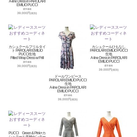
A-line Dress in PAROLARI
EMILIO PUCCI
通常価格
39,000円
(税別)
カシュクールフリルタイ
カシュクールひもなし
ト PAROLARI EMILIO
PAROLARI EMILIO PUCCI
PUCCI生地
生地
Fitted Wrap Dress w/ Frill
A-line Dress in PAROLARI
EMILIO PUCCI
通常価格
39,000円
通常価格
(税別)
39,000円
(税別)
ドールワンピース
PAROLARI EMILIO PUCCI
生地
A-line Dress in PAROLARI
EMILIO PUCCI
通常価格
39,000円
(税別)
PUCCI Green & PInk×カ
シュクール半袖センター