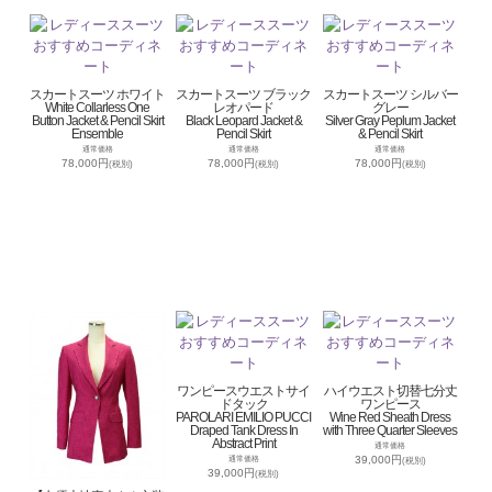
スカートスーツ ホワイト
スカートスーツ ブラック
スカートスーツ シルバー
White Collarless One
レオパード
グレー
Button Jacket & Pencil Skirt
Black Leopard Jacket &
Silver Gray Peplum Jacket
Ensemble
Pencil Skirt
& Pencil Skirt
通常価格
通常価格
通常価格
78,000円
78,000円
78,000円
(税別)
(税別)
(税別)
ワンピースウエストサイ
ハイウエスト切替七分丈
ドタック
ワンピース
PAROLARI EMILIO PUCCI
Wine Red Sheath Dress
Draped Tank Dress In
with Three Quarter Sleeves
Abstract Print
通常価格
39,000円
通常価格
(税別)
39,000円
(税別)