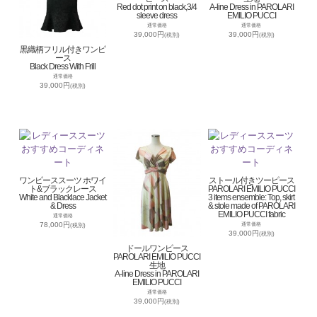
Red dot print on black,3/4
A-line Dress in PAROLARI
sleeve dress
EMILIO PUCCI
通常価格
通常価格
39,000円
39,000円
(税別)
(税別)
黒織柄フリル付きワンピ
ース
Black Dress With Frill
通常価格
39,000円
(税別)
ワンピーススーツ ホワイ
ストール付きツーピース
ト&ブラックレース
PAROLARI EMILIO PUCCI
White and Blacklace Jacket
3 items ensemble: Top, skirt
& Dress
& stole made of PAROLARI
EMILIO PUCCI fabric
通常価格
78,000円
通常価格
(税別)
39,000円
(税別)
ドールワンピース
PAROLARI EMILIO PUCCI
生地
A-line Dress in PAROLARI
EMILIO PUCCI
通常価格
39,000円
(税別)