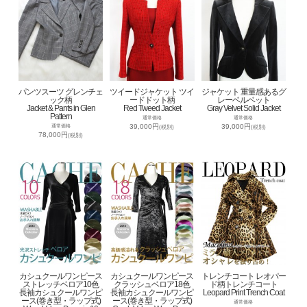
パンツスーツ グレンチェ
ツイードジャケット ツイ
ジャケット 重量感あるグ
ック柄
ードドット柄
レーベルベット
Jacket & Pants in Glen
Red Tweed Jacket
Gray Velvet Solid Jacket
Pattern
通常価格
通常価格
39,000円
39,000円
通常価格
(税別)
(税別)
78,000円
(税別)
カシュクールワンピース
カシュクールワンピース
トレンチコート レオパー
ストレッチベロア10色
クラッシュベロア18色
ド柄トレンチコート
長袖カシュクールワンピ
長袖カシュクールワンピ
Leopard Print Trench Coat
ース(巻き型・ラップ式)
ース(巻き型・ラップ式)
通常価格