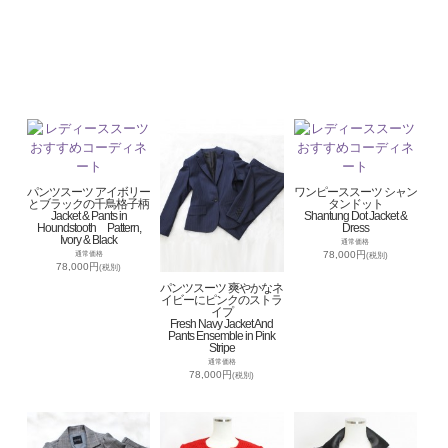
パンツスーツ アイボリー
ワンピーススーツ シャン
とブラックの千鳥格子柄
タンドット
Jacket & Pants in
Shantung Dot Jacket &
Houndstooth Pattern,
Dress
Ivory & Black
通常価格
78,000円
通常価格
(税別)
78,000円
(税別)
パンツスーツ 爽やかなネ
イビーにピンクのストラ
イプ
Fresh Navy Jacket And
Pants Ensemble in Pink
Stripe
通常価格
78,000円
(税別)