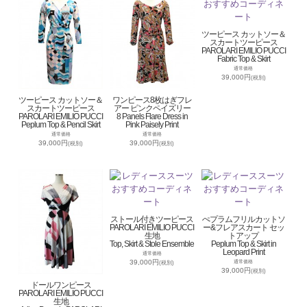
ツーピース カットソー＆
スカートツーピース
PAROLARI EMILIO PUCCI
Fabric Top & Skirt
通常価格
39,000円
(税別)
ツーピース カットソー＆
ワンピース8枚はぎフレ
スカートツーピース
アー ピンクペイズリー
PAROLARI EMILIO PUCCI
8 Panels Flare Dress in
Peplum Top & Pencil Skirt
Pink Paisely Print
通常価格
通常価格
39,000円
39,000円
(税別)
(税別)
ストール付きツーピース
ぺプラムフリルカットソ
PAROLARI EMILIO PUCCI
ー&フレアスカート セッ
生地
トアップ
Top, Skirt & Stole Ensemble
Peplum Top & Skirt in
Leopard Print
通常価格
39,000円
通常価格
(税別)
39,000円
(税別)
ドールワンピース
PAROLARI EMILIO PUCCI
生地