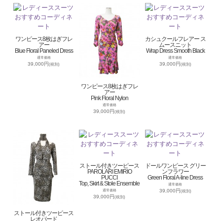
ワンピース8枚はぎフレ
カシュクールフレアー ス
アー
ムースニット
Blue Floral Paneled Dress
Wrap Dress Smooth Black
通常価格
通常価格
39,000円
39,000円
(税別)
(税別)
ワンピース8枚はぎフレ
アー
Pink Floral Nylon
通常価格
39,000円
(税別)
ストール付きツーピース
ドールワンピース グリー
PAROLARI EMIRIO
ンフラワー
PUCCI
Green Floral A-line Dress
Top, Skirt & Stole Ensemble
通常価格
39,000円
通常価格
(税別)
39,000円
(税別)
ストール付きツーピース
レオパード