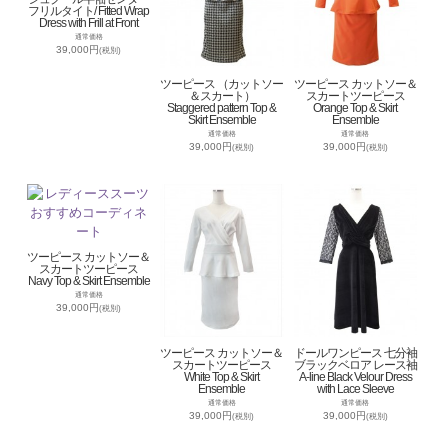
フリルタイト/ Fitted Wrap
Dress with Frill at Front
通常価格
39,000円
(税別)
ツーピース （カットソー
ツーピース カットソー＆
＆スカート）
スカートツーピース
Staggered pattern Top &
Orange Top & Skirt
Skirt Ensemble
Ensemble
通常価格
通常価格
39,000円
39,000円
(税別)
(税別)
ツーピース カットソー＆
スカートツーピース
Navy Top & Skirt Ensemble
通常価格
39,000円
(税別)
ツーピース カットソー＆
ドールワンピース 七分袖
スカートツーピース
ブラックベロア レース袖
White Top & Skirt
A-line Black Velour Dress
Ensemble
with Lace Sleeve
通常価格
通常価格
39,000円
39,000円
(税別)
(税別)