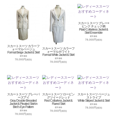
スカートスーツ グレー×
ピンク チェック柄
Plaid Collarless Jacket &
Skirt Ensemble
通常価格
78,000円
(税別)
スカートスーツ カラーフ
スカートスーツ カラーフ
ォーマルベージュ
ォーマルホワイト
Formal Beige Jacket & Skirt
Formal White Jacket & Skirt
通常価格
通常価格
78,000円
(税別)
78,000円
(税別)
スカートスーツ グレーバ
スカートスーツ ロービン
スカートスーツ ベージュ
ーズアイ
グツイードレッド
ストライプ
Gray Double Breasted
Red Collarless Jacket &
White Striped Jacket & Skirt
Jacket & Pleated Skirt in
Flared Skirt
通常価格
Bird’s Eye Pattern
78,000円
通常価格
(税別)
78,000円
通常価格
(税別)
78,000円
(税別)