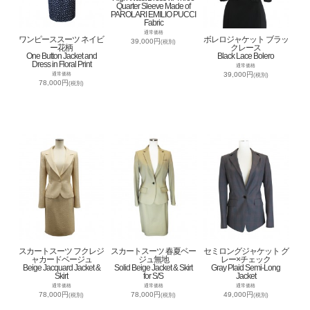
Quarter Sleeve Made of
PAROLARI EMILIO PUCCI
Fabric
通常価格
ワンピーススーツ ネイビ
ボレロジャケット ブラッ
39,000円
(税別)
ー花柄
クレース
One Button Jacket and
Black Lace Bolero
Dress in Floral Print
通常価格
39,000円
通常価格
(税別)
78,000円
(税別)
スカートスーツ フクレジ
スカートスーツ 春夏ベー
セミロングジャケット グ
ャカードベージュ
ジュ無地
レー×チェック
Beige Jacquard Jacket &
Solid Beige Jacket & Skirt
Gray Plaid Semi-Long
Skirt
for S/S
Jacket
通常価格
通常価格
通常価格
78,000円
78,000円
49,000円
(税別)
(税別)
(税別)