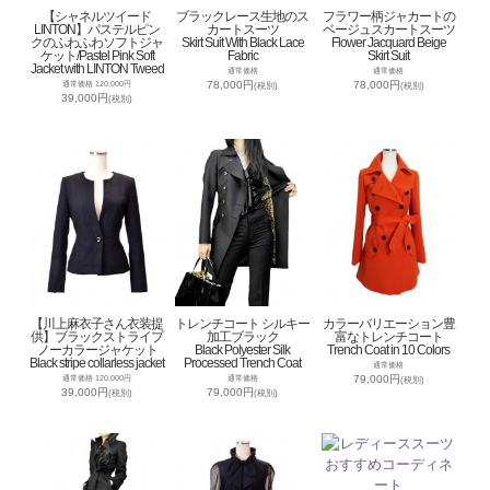
【シャネルツイード
ブラックレース生地のス
フラワー柄ジャカートの
LINTON】パステルピン
カートスーツ
ベージュスカートスーツ
クのふわふわソフトジャ
Skirt Suit With Black Lace
Flower Jacquard Beige
ケット/Pastel Pink Soft
Fabric
Skirt Suit
Jacket with LINTON Tweed
通常価格
通常価格
78,000円
78,000円
通常価格 120,000円
(税別)
(税別)
39,000円
(税別)
【川上麻衣子さん衣装提
トレンチコート シルキー
カラーバリエーション豊
供】ブラックストライプ
加工ブラック
富なトレンチコート
ノーカラージャケット
Black Polyester Silk
Trench Coat in 10 Colors
Black stripe collarless jacket
Processed Trench Coat
通常価格
79,000円
通常価格 120,000円
通常価格
(税別)
39,000円
79,000円
(税別)
(税別)