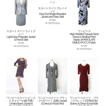
スカートスーツ グレード
ット
Gray Dot Single Breasted
Jacket and Flare Skirt
通常価格
78,000円
(税別)
スカートスーツ ライトグ
ワンピース
レー
High Waisted Square Neck
Light Gray Polyester Jacket
Dress in Abstract Print
& Pencil Skirt
Made of PAROLARI
EMILIO PUCCI Fabric
通常価格
78,000円
通常価格
(税別)
39,000円
(税別)
ワンピーススーツ ピンク
ワンピーススーツ ブラッ
ワンピーススーツ ブラ
とネイビーの格子柄 /
ク×ホワイト 花柄 / Jacket
ック×レッドS字柄生地 /
Unstructured Jacket &
& Dress in Floral Print
Bolero & Dress Ensemble