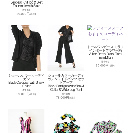
Leopard Knit Top & Skirt
Ensemble with Stole
通常価格
39,000円
(税別)
ドールワンピース ミラノ
インポートフラワー柄
A-line Dress, Black Floral
from Milan
通常価格
39,000円
(税別)
ショールカラーカーディ
ショールカラーカーディ
ガン
ガン＆ワイドパンツ セッ
Black Cardigan with Shawl
トアップ
Collar
Black Cardigan with Shawl
Collar & Wide-Leg Pant
通常価格
39,000円
通常価格
(税別)
78,000円
(税別)