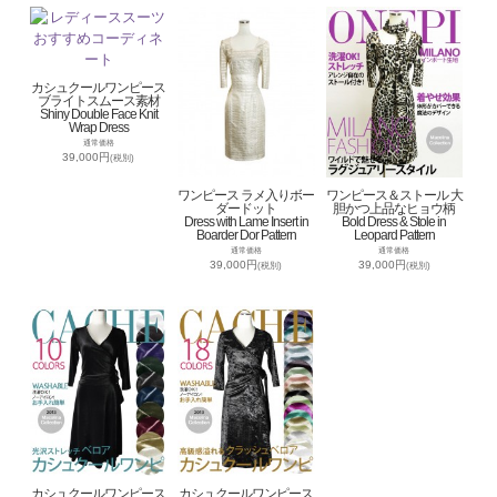
カシュクールワンピース
ブライトスムース素材
Shiny Double Face Knit
Wrap Dress
通常価格
39,000円
(税別)
ワンピース ラメ入りボー
ワンピース＆ストール 大
ダードット
胆かつ上品なヒョウ柄
Dress with Lame Insert in
Bold Dress & Stole in
Boarder Dor Pattern
Leopard Pattern
通常価格
通常価格
39,000円
39,000円
(税別)
(税別)
カシュクールワンピース
カシュクールワンピース