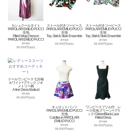
カシュクールタイト
ストール付きツーピース
ストール付きツーピース
PAROLARI EMILIO PUCCI
PAROLARI EMILIO PUCCI
PAROLARI EMILIO PUCCI
生地
生地
生地
Fitted Wrap Dress in
Top, Skirt & Stole Ensemble
Top, Skirt & Stole Ensemble
PAROLARI EMILIO PUCCI
通常価格
通常価格
39,000円
39,000円
通常価格
(税別)
(税別)
39,000円
(税別)
ドールワンピース 七分袖
ホワイト×ブラック ジオ
メトリー柄
A-line Dress Abstruct
通常価格
39,000円
(税別)
キュロットパンツ
ワンピースフリル付 レ
PAROLARI EMILIO PUCCI
ース生地 グリーン×ブラ
生地
ック / Green/Black Lace
Culottes in PAROLARI
Frilled Dress
EMILIO PUCCI
通常価格
39,000円
通常価格
(税別)
39,000円
(税別)