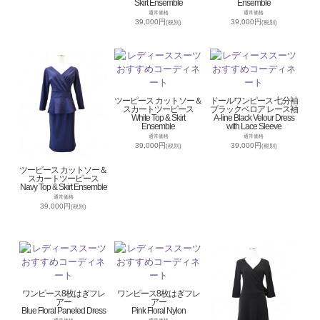
Skirt Ensemble
Ensemble
通常価格
通常価格
39,000円
39,000円
(税別)
(税別)
ツーピース カットソー＆
ドールワンピース 七分袖
スカートツーピース
ブラックベロア レース袖
White Top & Skirt
A-line Black Velour Dress
Ensemble
with Lace Sleeve
通常価格
通常価格
39,000円
39,000円
(税別)
(税別)
ツーピース カットソー＆
スカートツーピース
Navy Top & Skirt Ensemble
通常価格
39,000円
(税別)
ワンピース8枚はぎフレ
ワンピース8枚はぎフレ
アー
アー
Blue Floral Paneled Dress
Pink Floral Nylon