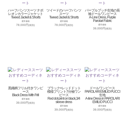
ハーフパンツスーツ ナポ
ツイードのハーフパンツ
パープルプッチ生地の長
レオンカラージャケット
スーツ
袖ドールワンピース
Tweed Jacket & Shorts
Tweed Jacket & Shorts
A-Line Dress, Purple
Parolari Fabric
通常価格
通常価格
78,000円
78,000円
通常価格
(税別)
(税別)
39,000円
(税別)
黒織柄フリル付きワンピ
ブラック×レッドドット
ドールワンピース
ース
模様プリント7分袖ワン
PAROLARI EMILIO PUCCI
Black Dress With Frill
ピース
生地
Red dot print on black,3/4
A-line Dress in PAROLARI
通常価格
sleeve dress
EMILIO PUCCI
39,000円
(税別)
通常価格
通常価格
39,000円
39,000円
(税別)
(税別)