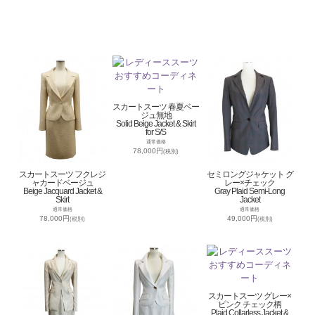
スカートスーツ 春夏ベー
ジュ無地
Solid Beige Jacket & Skirt
for S/S
通常価格
78,000円
(税別)
スカートスーツ フクレジ
セミロングジャケット グ
ャカードベージュ
レー×チェック
Beige Jacquard Jacket &
Gray Plaid Semi-Long
Skirt
Jacket
通常価格
通常価格
78,000円
49,000円
(税別)
(税別)
スカートスーツ グレー×
ピンク チェック柄
Plaid Collarless Jacket &