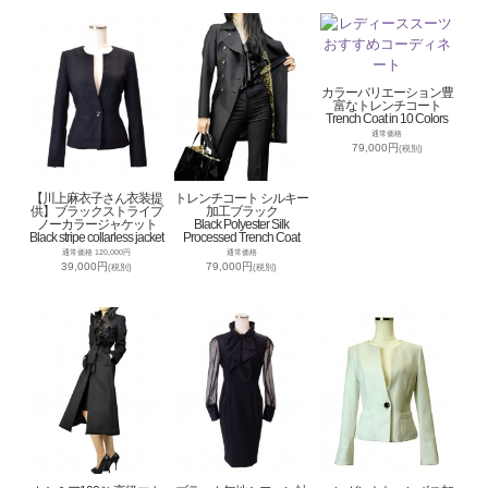
カラーバリエーション豊
富なトレンチコート
Trench Coat in 10 Colors
通常価格
79,000円
(税別)
【川上麻衣子さん衣装提
トレンチコート シルキー
供】ブラックストライプ
加工ブラック
ノーカラージャケット
Black Polyester Silk
Black stripe collarless jacket
Processed Trench Coat
通常価格 120,000円
通常価格
39,000円
79,000円
(税別)
(税別)