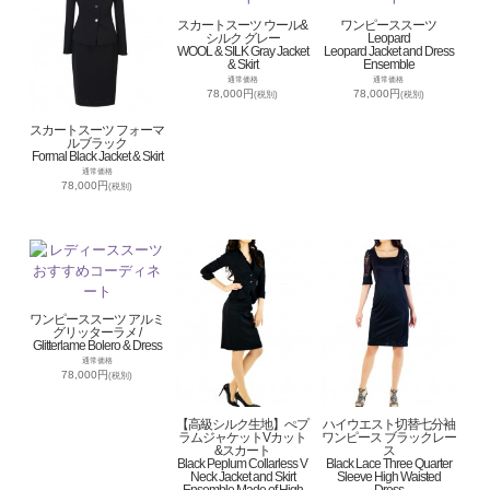
スカートスーツ ウール&
ワンピーススーツ
シルク グレー
Leopard
WOOL & SILK Gray Jacket
Leopard Jacket and Dress
& Skirt
Ensemble
通常価格
通常価格
78,000円
78,000円
(税別)
(税別)
スカートスーツ フォーマ
ルブラック
Formal Black Jacket & Skirt
通常価格
78,000円
(税別)
ワンピーススーツ アルミ
グリッターラメ /
Glitterlame Bolero & Dress
通常価格
78,000円
(税別)
【高級シルク生地】ぺプ
ハイウエスト切替七分袖
ラムジャケットVカット
ワンピース ブラックレー
&スカート
ス
Black Peplum Collarless V
Black Lace Three Quarter
Neck Jacket and Skirt
Sleeve High Waisted
Ensemble Made of High
Dress