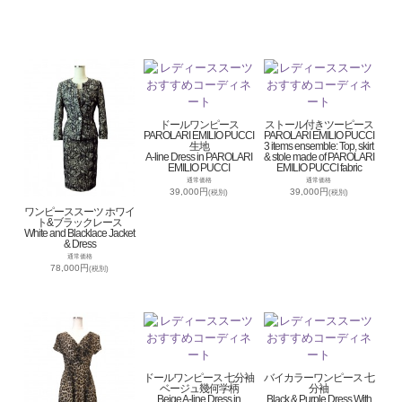
ドールワンピース
ストール付きツーピース
PAROLARI EMILIO PUCCI
PAROLARI EMILIO PUCCI
生地
3 items ensemble: Top, skirt
A-line Dress in PAROLARI
& stole made of PAROLARI
EMILIO PUCCI
EMILIO PUCCI fabric
通常価格
通常価格
39,000円
39,000円
(税別)
(税別)
ワンピーススーツ ホワイ
ト&ブラックレース
White and Blacklace Jacket
& Dress
通常価格
78,000円
(税別)
ドールワンピース 七分袖
バイカラーワンピース 七
ベージュ幾何学柄
分袖
Beige A-line Dress in
Black & Purple Dress With