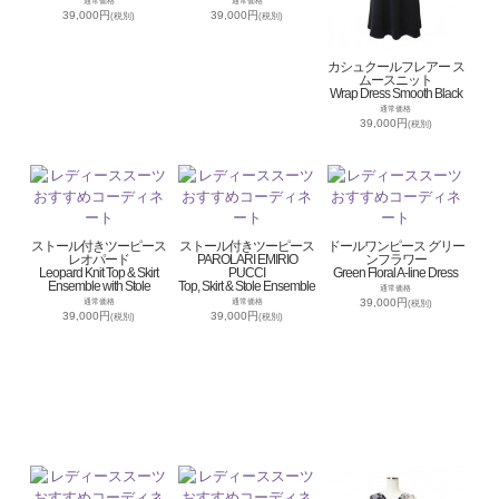
通常価格
通常価格
39,000円
39,000円
(税別)
(税別)
カシュクールフレアー ス
ムースニット
Wrap Dress Smooth Black
通常価格
39,000円
(税別)
ストール付きツーピース
ストール付きツーピース
ドールワンピース グリー
レオパード
PAROLARI EMIRIO
ンフラワー
Leopard Knit Top & Skirt
PUCCI
Green Floral A-line Dress
Ensemble with Stole
Top, Skirt & Stole Ensemble
通常価格
39,000円
通常価格
通常価格
(税別)
39,000円
39,000円
(税別)
(税別)