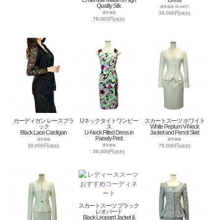
Quality Silk
通常価格 45,000円
39,000円
通常価格
(税別)
78,000円
(税別)
カーディガン レースブラ
Uネックタイトワンピー
スカートスーツ ホワイト
ック
ス
White Peplum V-Neck
Black Lace Cardigan
U-Neck Fitted Dress in
Jacket and Pencil Skirt
Paisely Print
通常価格
通常価格
39,000円
78,000円
通常価格
(税別)
(税別)
39,000円
(税別)
スカートスーツ ブラック
レオパード
Black Leopard Jacket &