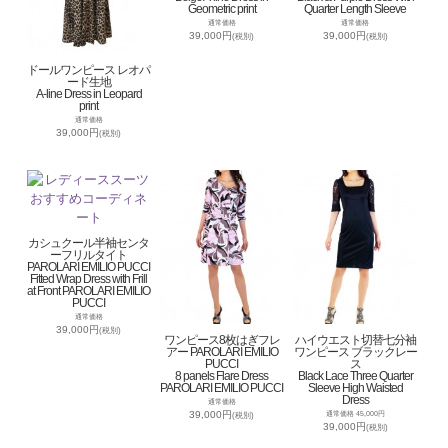
Geometric print
Quarter Length Sleeve
通常価格
通常価格
39,000円
39,000円
(税別)
(税別)
ドールワンピース レオパ
ード生地
A-line Dress in Leopard
print
通常価格
39,000円
(税別)
カシュクール半袖センタ
ーフリルタイト
PAROLARI EMILIO PUCCI
Fitted Wrap Dress with Frill
at Front PAROLARI EMILIO
PUCCI
通常価格
39,000円
(税別)
ワンピース8枚はぎフレ
ハイウエスト切替七分袖
アー PAROLARI EMILIO
ワンピース ブラックレー
PUCCI
ス
8 panels Flare Dress
Black Lace Three Quarter
PAROLARI EMILIO PUCCI
Sleeve High Waisted
Dress
通常価格
39,000円
通常価格 45,000円
(税別)
39,000円
(税別)