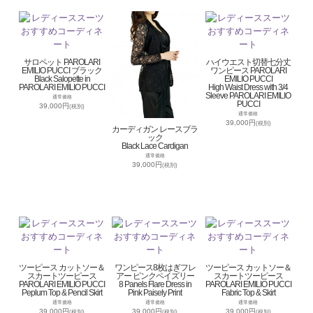
サロペット PAROLARI
ハイウエスト切替七分丈
EMILIO PUCCI ブラック
ワンピース PAROLARI
Black Salopette in
EMILIO PUCCI
PAROLARI EMILIO PUCCI
High Waist Dress with 3/4
Sleeve PAROLARI EMILIO
通常価格
PUCCI
39,000円
(税別)
通常価格
39,000円
(税別)
カーディガン レースブラ
ック
Black Lace Cardigan
通常価格
39,000円
(税別)
ツーピース カットソー＆
ワンピース8枚はぎフレ
ツーピース カットソー＆
スカートツーピース
アー ピンクペイズリー
スカートツーピース
PAROLARI EMILIO PUCCI
8 Panels Flare Dress in
PAROLARI EMILIO PUCCI
Peplum Top & Pencil Skirt
Pink Paisely Print
Fabric Top & Skirt
通常価格
通常価格
通常価格
39,000円
39,000円
39,000円
(税別)
(税別)
(税別)