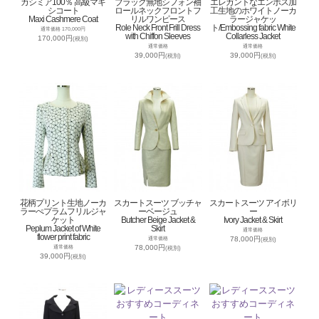
カシミア100％ 高級マキ
ブラック無地シフォン袖
エレガントなエンボス加
シコート
ロールネックフロントフ
工生地のホワイトノーカ
Maxi Cashmere Coat
リルワンピース
ラージャケッ
Role Neck Front Frill Dress
ト/Embossing fabric White
通常価格 170,000円
with Chiffon Sleeves
Collarless Jacket
170,000円
(税別)
通常価格
通常価格
39,000円
39,000円
(税別)
(税別)
花柄プリント生地ノーカ
スカートスーツ ブッチャ
スカートスーツ アイボリ
ラーぺプラムフリルジャ
ーベージュ
ー
ケット
Butcher Beige Jacket &
Ivory Jacket & Skirt
Peplum Jacket of White
Skirt
通常価格
flower print fabric
78,000円
通常価格
(税別)
78,000円
通常価格
(税別)
39,000円
(税別)