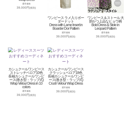
通常価格
39,000円
(税別)
ワンピース ラメ入りボー
ワンピース＆ストール 大
ダードット
胆かつ上品なヒョウ柄
Dress with Lame Insert in
Bold Dress & Stole in
Boarder Dor Pattern
Leopard Pattern
通常価格
通常価格
39,000円
39,000円
(税別)
(税別)
カシュクールワンピース
カシュクールワンピース
ストレッチベロア10色
クラッシュベロア18色
長袖カシュクールワンピ
長袖カシュクールワンピ
ース(巻き型・ラップ式)
ース(巻き型・ラップ式)
Wrap Velour Dress in 10
Crush Velour Wrap Dress
colors
通常価格
39,000円
通常価格
(税別)
39,000円
(税別)