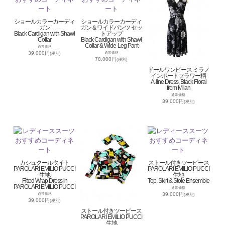
ショールカラーカーディ
ショールカラーカーディ
ガン
ガン＆ワイドパンツ セッ
Black Cardigan with Shawl
トアップ
Collar
Black Cardigan with Shawl
Collar & Wide-Leg Pant
通常価格
39,000円
通常価格
(税別)
78,000円
(税別)
ドールワンピース ミラノ
インポートフラワー柄
A-line Dress, Black Floral
from Milan
通常価格
39,000円
(税別)
カシュクールタイト
ストール付きツーピース
PAROLARI EMILIO PUCCI
PAROLARI EMILIO PUCCI
生地
生地
Fitted Wrap Dress in
Top, Skirt & Stole Ensemble
PAROLARI EMILIO PUCCI
通常価格
39,000円
通常価格
(税別)
39,000円
(税別)
ストール付きツーピース
PAROLARI EMILIO PUCCI
生地