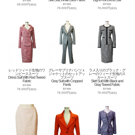
通常価格
49,000円
通常価格
通常価格
(税別)
78,000円
78,000円
(税別)
(税別)
レッドツィード生地のワ
グレーサブリナパンツｘ
ラメ入りのブラック・グ
ンピーススーツ
ジャケットのセットアッ
レーのツィード生地のス
Dress Suit With Red Tweed
プスーツ
カートスーツ
Fabric
Gray Suit with Cropped
Skirt Suit With Black and
Pants
Gray Tweed Fabric
通常価格
78,000円
通常価格
通常価格
(税別)
78,000円
78,000円
(税別)
(税別)