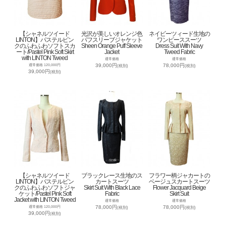
【シャネルツイード
光沢が美しいオレンジ色
ネイビーツィード生地の
LINTON】パステルピン
パフスリーブジャケット
ワンピーススーツ
クのふわふわソフトスカ
Sheen Orange Puff Sleeve
Dress Suit With Navy
ート/Pastel Pink Soft Skirt
Jacket
Tweed Fabric
with LINTON Tweed
通常価格
通常価格
39,000円
78,000円
通常価格 120,000円
(税別)
(税別)
39,000円
(税別)
【シャネルツイード
ブラックレース生地のス
フラワー柄ジャカートの
LINTON】パステルピン
カートスーツ
ベージュスカートスーツ
クのふわふわソフトジャ
Skirt Suit With Black Lace
Flower Jacquard Beige
ケット/Pastel Pink Soft
Fabric
Skirt Suit
Jacket with LINTON Tweed
通常価格
通常価格
78,000円
78,000円
通常価格 120,000円
(税別)
(税別)
39,000円
(税別)