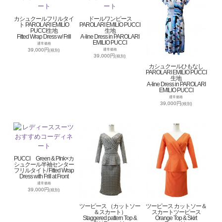
カシュクールフリルタイ
ドールワンピース
ト PAROLARI EMILIO
PAROLARI EMILIO PUCCI
PUCCI生地
生地
Fitted Wrap Dress w/ Frill
A-line Dress in PAROLARI
EMILIO PUCCI
通常価格
39,000円
通常価格
(税別)
39,000円
(税別)
カシュクールひもなし
PAROLARI EMILIO PUCCI
生地
A-line Dress in PAROLARI
EMILIO PUCCI
通常価格
39,000円
(税別)
PUCCI Green & PInk×カ
シュクール半袖センター
フリルタイト/ Fitted Wrap
Dress with Frill at Front
通常価格
39,000円
(税別)
ツーピース （カットソー
ツーピース カットソー＆
＆スカート）
スカートツーピース
Staggered pattern Top &
Orange Top & Skirt