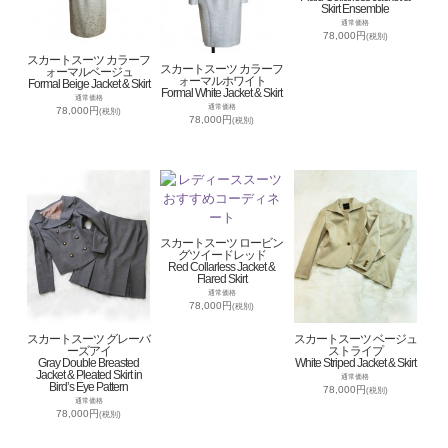
Skirt Ensemble
通常価格
78,000円
(税別)
スカートスーツ カラーフ
スカートスーツ カラーフ
ォーマルベージュ
ォーマルホワイト
Formal Beige Jacket & Skirt
Formal White Jacket & Skirt
通常価格
通常価格
78,000円
(税別)
78,000円
(税別)
スカートスーツ ロービン
グツイードレッド
Red Collarless Jacket &
Flared Skirt
通常価格
78,000円
(税別)
スカートスーツ グレーバ
スカートスーツ ベージュ
ーズアイ
ストライプ
Gray Double Breasted
White Striped Jacket & Skirt
Jacket & Pleated Skirt in
通常価格
Bird’s Eye Pattern
78,000円
(税別)
通常価格
78,000円
(税別)