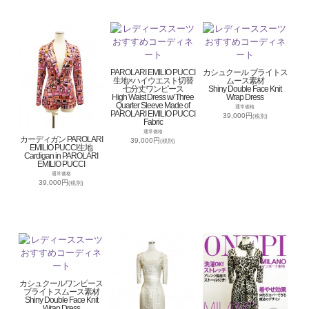
PAROLARI EMILIO PUCCI
カシュクール ブライトス
生地×ハイウエスト切替
ムース素材
七分丈ワンピース
Shiny Double Face Knit
High Waist Dress w/ Three
Wrap Dress
Quarter Sleeve Made of
通常価格
PAROLARI EMILIO PUCCI
39,000円
(税別)
Fabric
通常価格
カーディガン PAROLARI
39,000円
(税別)
EMILIO PUCCI生地
Cardigan in PAROLARI
EMILIO PUCCI
通常価格
39,000円
(税別)
カシュクールワンピース
ブライトスムース素材
Shiny Double Face Knit
Wrap Dress