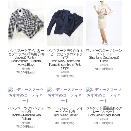
パンツスーツ アイボリー
パンツスーツ 爽やかなネ
ワンピーススーツ シャン
とブラックの千鳥格子柄
イビーにピンクのストラ
タンドット
Jacket & Pants in
イプ
Shantung Dot Jacket &
Houndstooth Pattern,
Fresh Navy Jacket And
Dress
Ivory & Black
Pants Ensemble in Pink
通常価格
Stripe
78,000円
通常価格
(税別)
78,000円
通常価格
(税別)
78,000円
(税別)
パンツスーツ グレンチェ
ツイードジャケット ツイ
ジャケット 重量感あるグ
ック柄
ードドット柄
レーベルベット
Jacket & Pants in Glen
Red Tweed Jacket
Gray Velvet Solid Jacket
Pattern
通常価格
通常価格
39,000円
39,000円
通常価格
(税別)
(税別)
78,000円
(税別)