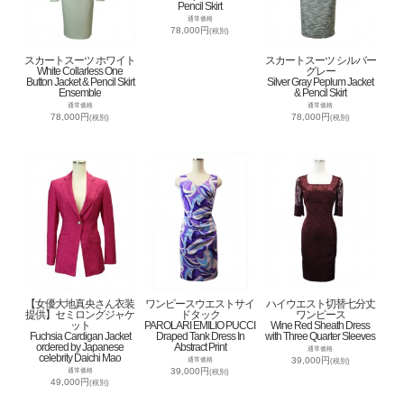
Pencil Skirt
通常価格
78,000円
(税別)
スカートスーツ ホワイト
スカートスーツ シルバー
White Collarless One
グレー
Button Jacket & Pencil Skirt
Silver Gray Peplum Jacket
Ensemble
& Pencil Skirt
通常価格
通常価格
78,000円
78,000円
(税別)
(税別)
【女優大地真央さん衣装
ワンピースウエストサイ
ハイウエスト切替七分丈
提供】セミロングジャケ
ドタック
ワンピース
ット
PAROLARI EMILIO PUCCI
Wine Red Sheath Dress
Fuchsia Cardigan Jacket
Draped Tank Dress In
with Three Quarter Sleeves
ordered by Japanese
Abstract Print
通常価格
celebrity Daichi Mao
39,000円
通常価格
(税別)
39,000円
通常価格
(税別)
49,000円
(税別)