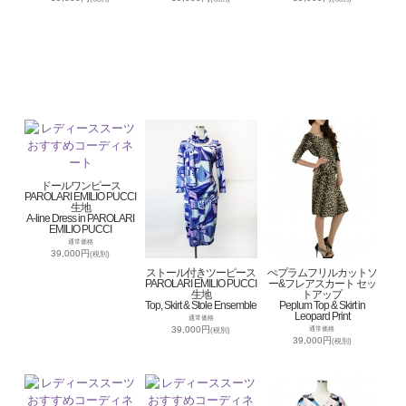
ドールワンピース
PAROLARI EMILIO PUCCI
生地
A-line Dress in PAROLARI
EMILIO PUCCI
通常価格
39,000円
(税別)
ストール付きツーピース
ぺプラムフリルカットソ
PAROLARI EMILIO PUCCI
ー&フレアスカート セッ
生地
トアップ
Top, Skirt & Stole Ensemble
Peplum Top & Skirt in
Leopard Print
通常価格
39,000円
通常価格
(税別)
39,000円
(税別)