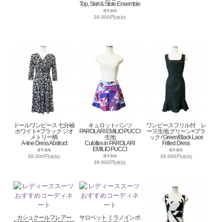
Top, Skirt & Stole Ensemble
通常価格
39,000円
(税別)
ドールワンピース 七分袖
キュロットパンツ
ワンピースフリル付 レ
ホワイト×ブラック ジオ
PAROLARI EMILIO PUCCI
ース生地 グリーン×ブラ
メトリー柄
生地
ック / Green/Black Lace
A-line Dress Abstruct
Culottes in PAROLARI
Frilled Dress
EMILIO PUCCI
通常価格
通常価格
39,000円
39,000円
通常価格
(税別)
(税別)
39,000円
(税別)
カシュクールフレアー
サロペット ミラノインポ