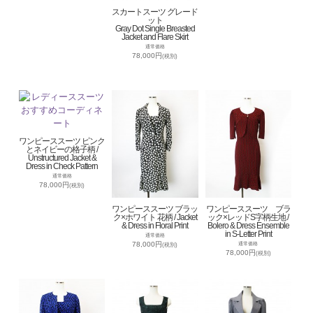
スカートスーツ グレード
ット
Gray Dot Single Breasted
Jacket and Flare Skirt
通常価格
78,000円
(税別)
ワンピーススーツ ピンク
とネイビーの格子柄 /
Unstructured Jacket &
Dress in Check Pattern
通常価格
78,000円
(税別)
ワンピーススーツ ブラッ
ワンピーススーツ ブラ
ク×ホワイト 花柄 / Jacket
ック×レッドS字柄生地 /
& Dress in Floral Print
Bolero & Dress Ensemble
in S-Letter Print
通常価格
78,000円
通常価格
(税別)
78,000円
(税別)