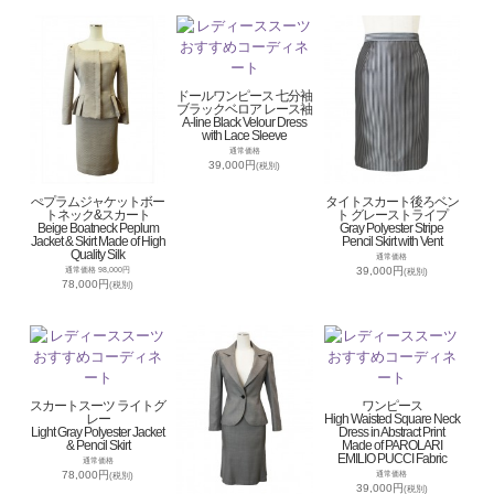
ドールワンピース 七分袖
ブラックベロア レース袖
A-line Black Velour Dress
with Lace Sleeve
通常価格
39,000円
(税別)
ぺプラムジャケットボー
タイトスカート後ろベン
トネック&スカート
ト グレーストライプ
Beige Boatneck Peplum
Gray Polyester Stripe
Jacket & Skirt Made of High
Pencil Skirt with Vent
Quality Silk
通常価格
39,000円
通常価格 98,000円
(税別)
78,000円
(税別)
スカートスーツ ライトグ
ワンピース
レー
High Waisted Square Neck
Light Gray Polyester Jacket
Dress in Abstract Print
& Pencil Skirt
Made of PAROLARI
EMILIO PUCCI Fabric
通常価格
78,000円
通常価格
(税別)
39,000円
(税別)