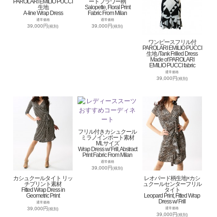
PAROLARI EMILIO PUCCI
ートフラワー柄
生地
Salopette, Floral Print
A-line Wrap Dress
Fabric From Milan
通常価格
通常価格
39,000円
39,000円
(税別)
(税別)
ワンピースフリル付
PAROLARI EMILIO PUCCI
生地 /Tank Frilled Dress
Made of PAROLARI
EMILIO PUCCI fabric
通常価格
39,000円
(税別)
フリル付きカシュクール
ミラノインポート素材
MLサイズ
Wrap Dress w/ Frill, Abstract
Print Fabric From Milan
通常価格
39,000円
(税別)
カシュクールタイト リッ
レオパード柄生地×カシ
チプリント素材
ュクールセンターフリル
Fitted Wrap Dress in
タイト
Geometric Print
Leopard Print, Fitted Wrap
Dress w/ Frill
通常価格
39,000円
通常価格
(税別)
39,000円
(税別)