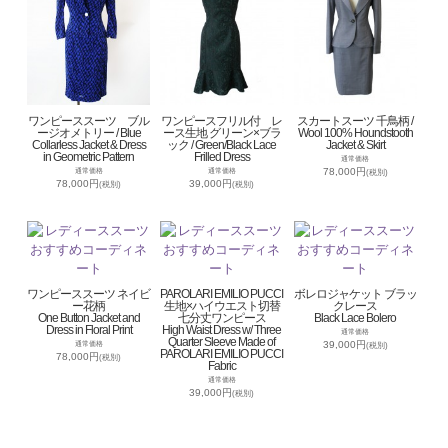
ワンピーススーツ ブル
ワンピースフリル付 レ
スカートスーツ 千鳥柄 /
ージオメトリー / Blue
ース生地 グリーン×ブラ
Wool 100% Houndstooth
Collarless Jacket & Dress
ック / Green/Black Lace
Jacket & Skirt
in Geometric Pattern
Frilled Dress
通常価格
78,000円
通常価格
通常価格
(税別)
78,000円
39,000円
(税別)
(税別)
ワンピーススーツ ネイビ
PAROLARI EMILIO PUCCI
ボレロジャケット ブラッ
ー花柄
生地×ハイウエスト切替
クレース
One Button Jacket and
七分丈ワンピース
Black Lace Bolero
Dress in Floral Print
High Waist Dress w/ Three
通常価格
Quarter Sleeve Made of
39,000円
通常価格
(税別)
PAROLARI EMILIO PUCCI
78,000円
(税別)
Fabric
通常価格
39,000円
(税別)