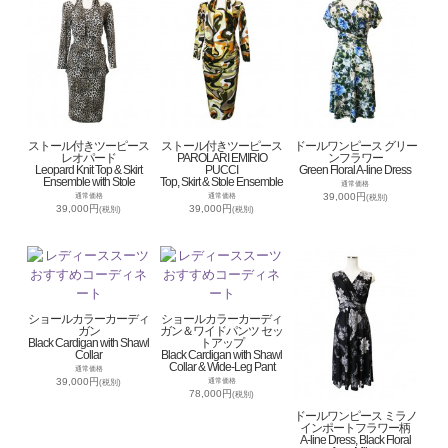
ストール付きツーピース
ストール付きツーピース
ドールワンピース グリー
レオパード
PAROLARI EMIRIO
ンフラワー
Leopard Knit Top & Skirt
PUCCI
Green Floral A-line Dress
Ensemble with Stole
Top, Skirt & Stole Ensemble
通常価格
39,000円
通常価格
通常価格
(税別)
39,000円
39,000円
(税別)
(税別)
ショールカラーカーディ
ショールカラーカーディ
ガン
ガン＆ワイドパンツ セッ
Black Cardigan with Shawl
トアップ
Collar
Black Cardigan with Shawl
Collar & Wide-Leg Pant
通常価格
39,000円
通常価格
(税別)
78,000円
(税別)
ドールワンピース ミラノ
インポートフラワー柄
A-line Dress, Black Floral