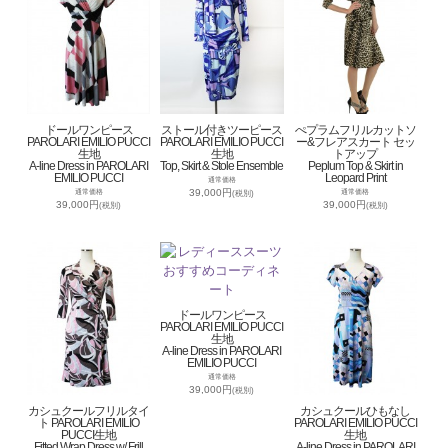
ドールワンピース
ストール付きツーピース
ぺプラムフリルカットソ
PAROLARI EMILIO PUCCI
PAROLARI EMILIO PUCCI
ー&フレアスカート セッ
生地
生地
トアップ
A-line Dress in PAROLARI
Top, Skirt & Stole Ensemble
Peplum Top & Skirt in
EMILIO PUCCI
Leopard Print
通常価格
39,000円
通常価格
通常価格
(税別)
39,000円
39,000円
(税別)
(税別)
ドールワンピース
PAROLARI EMILIO PUCCI
生地
A-line Dress in PAROLARI
EMILIO PUCCI
通常価格
39,000円
(税別)
カシュクールフリルタイ
カシュクールひもなし
ト PAROLARI EMILIO
PAROLARI EMILIO PUCCI
PUCCI生地
生地
Fitted Wrap Dress w/ Frill
A-line Dress in PAROLARI