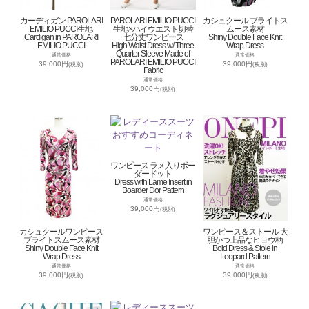
カーディガン PAROLARI
PAROLARI EMILIO PUCCI
カシュクール ブライトス
EMILIO PUCCI生地
生地×ハイウエスト切替
ムース素材
Cardigan in PAROLARI
七分丈ワンピース
Shiny Double Face Knit
EMILIO PUCCI
High Waist Dress w/ Three
Wrap Dress
Quarter Sleeve Made of
通常価格
通常価格
PAROLARI EMILIO PUCCI
39,000円
39,000円
(税別)
(税別)
Fabric
通常価格
39,000円
(税別)
ワンピース ラメ入りボー
ダードット
Dress with Lame Insert in
Boarder Dor Pattern
通常価格
39,000円
(税別)
カシュクールワンピース
ワンピース＆ストール 大
ブライトスムース素材
胆かつ上品なヒョウ柄
Shiny Double Face Knit
Bold Dress & Stole in
Wrap Dress
Leopard Pattern
通常価格
通常価格
39,000円
39,000円
(税別)
(税別)