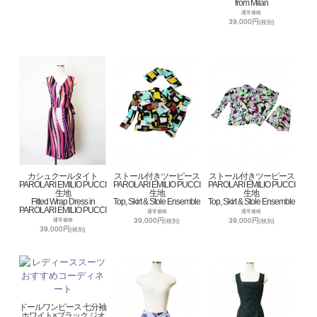
from Milan
通常価格
39,000円
(税別)
カシュクールタイト
ストール付きツーピース
ストール付きツーピース
PAROLARI EMILIO PUCCI
PAROLARI EMILIO PUCCI
PAROLARI EMILIO PUCCI
生地
生地
生地
Fitted Wrap Dress in
Top, Skirt & Stole Ensemble
Top, Skirt & Stole Ensemble
PAROLARI EMILIO PUCCI
通常価格
通常価格
39,000円
39,000円
通常価格
(税別)
(税別)
39,000円
(税別)
ドールワンピース 七分袖
ホワイト×ブラック ジオ