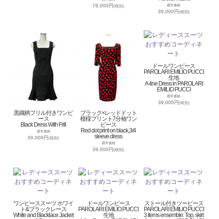
78,000円
通常価格
(税別)
39,000円
(税別)
ドールワンピース
PAROLARI EMILIO PUCCI
生地
A-line Dress in PAROLARI
EMILIO PUCCI
通常価格
39,000円
(税別)
黒織柄フリル付きワンピ
ブラック×レッドドット
ース
模様プリント7分袖ワン
Black Dress With Frill
ピース
Red dot print on black,3/4
通常価格
sleeve dress
39,000円
(税別)
通常価格
39,000円
(税別)
ワンピーススーツ ホワイ
ドールワンピース
ストール付きツーピース
ト&ブラックレース
PAROLARI EMILIO PUCCI
PAROLARI EMILIO PUCCI
White and Blacklace Jacket
生地
3 items ensemble: Top, skirt