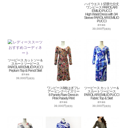
ハイウエスト切替七分丈
ワンピース PAROLARI
EMILIO PUCCI
High Waist Dress with 3/4
Sleeve PAROLARI EMILIO
PUCCI
通常価格
39,000円
(税別)
ツーピース カットソー＆
スカートツーピース
PAROLARI EMILIO PUCCI
Peplum Top & Pencil Skirt
通常価格
39,000円
(税別)
ワンピース8枚はぎフレ
ツーピース カットソー＆
アー ピンクペイズリー
スカートツーピース
8 Panels Flare Dress in
PAROLARI EMILIO PUCCI
Pink Paisely Print
Fabric Top & Skirt
通常価格
通常価格
39,000円
39,000円
(税別)
(税別)