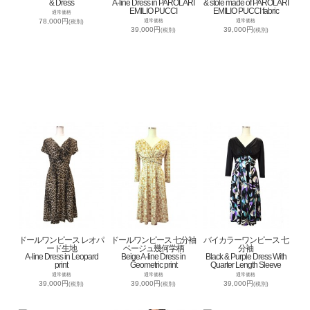
& Dress
A-line Dress in PAROLARI
& stole made of PAROLARI
EMILIO PUCCI
EMILIO PUCCI fabric
通常価格
78,000円
通常価格
通常価格
(税別)
39,000円
39,000円
(税別)
(税別)
ドールワンピース レオパ
ドールワンピース 七分袖
バイカラーワンピース 七
ード生地
ベージュ幾何学柄
分袖
A-line Dress in Leopard
Beige A-line Dress in
Black & Purple Dress With
print
Geometric print
Quarter Length Sleeve
通常価格
通常価格
通常価格
39,000円
39,000円
39,000円
(税別)
(税別)
(税別)