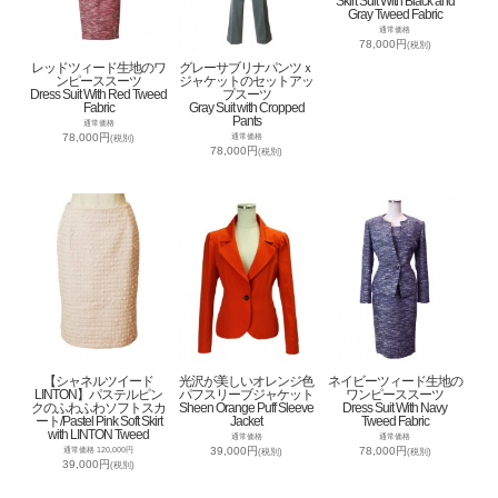
Skirt Suit With Black and
Gray Tweed Fabric
通常価格
78,000円
(税別)
レッドツィード生地のワ
グレーサブリナパンツｘ
ンピーススーツ
ジャケットのセットアッ
Dress Suit With Red Tweed
プスーツ
Fabric
Gray Suit with Cropped
Pants
通常価格
78,000円
通常価格
(税別)
78,000円
(税別)
【シャネルツイード
光沢が美しいオレンジ色
ネイビーツィード生地の
LINTON】パステルピン
パフスリーブジャケット
ワンピーススーツ
クのふわふわソフトスカ
Sheen Orange Puff Sleeve
Dress Suit With Navy
ート/Pastel Pink Soft Skirt
Jacket
Tweed Fabric
with LINTON Tweed
通常価格
通常価格
39,000円
78,000円
通常価格 120,000円
(税別)
(税別)
39,000円
(税別)