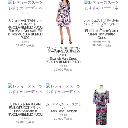
カシュクール半袖センタ
ハイウエスト切替七分袖
ーフリルタイト
ワンピース ブラックレー
PAROLARI EMILIO PUCCI
ス
Fitted Wrap Dress with Frill
Black Lace Three Quarter
at Front PAROLARI EMILIO
Sleeve High Waisted
PUCCI
Dress
通常価格
通常価格 45,000円
39,000円
39,000円
(税別)
(税別)
ワンピース8枚はぎフレ
アー PAROLARI EMILIO
PUCCI
8 panels Flare Dress
PAROLARI EMILIO PUCCI
通常価格
39,000円
(税別)
サロペット PAROLARI
カーディガン レースブラ
EMILIO PUCCI ブラック
ック
Black Salopette in
Black Lace Cardigan
PAROLARI EMILIO PUCCI
通常価格
39,000円
通常価格
(税別)
39,000円
(税別)