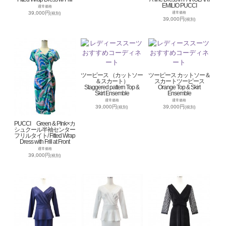
EMILIO PUCCI
通常価格
39,000円
通常価格
(税別)
39,000円
(税別)
ツーピース （カットソー
ツーピース カットソー＆
＆スカート）
スカートツーピース
Staggered pattern Top &
Orange Top & Skirt
Skirt Ensemble
Ensemble
通常価格
通常価格
39,000円
39,000円
(税別)
(税別)
PUCCI Green & PInk×カ
シュクール半袖センター
フリルタイト/ Fitted Wrap
Dress with Frill at Front
通常価格
39,000円
(税別)