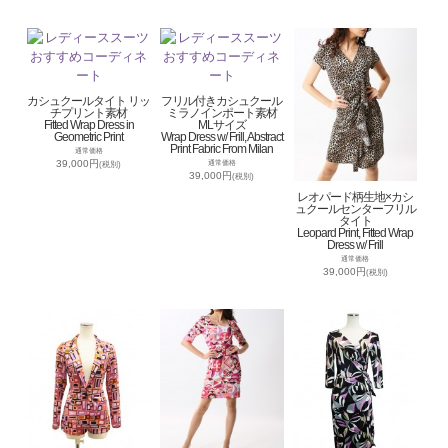
カシュクールタイト リッ
フリル付きカシュクール
チプリント素材
ミラノインポート素材
Fitted Wrap Dress in
MLサイズ
Geometric Print
Wrap Dress w/ Frill, Abstract
Print Fabric From Milan
通常価格
39,000円
通常価格
(税別)
39,000円
(税別)
レオパード柄生地×カシ
ュクールセンターフリル
タイト
Leopard Print, Fitted Wrap
Dress w/ Frill
通常価格
39,000円
(税別)