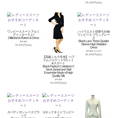
78,000円
(税別)
ワンピーススーツ アルミ
ハイウエスト切替七分袖
グリッターラメ /
ワンピース ブラックレー
Glitterlame Bolero & Dress
ス
Black Lace Three Quarter
通常価格
Sleeve High Waisted
78,000円
(税別)
Dress
通常価格 45,000円
39,000円
(税別)
【高級シルク生地】ぺプ
ラムジャケットVカット
&スカート
Black Peplum Collarless V
Neck Jacket and Skirt
Ensemble Made of High
Quality Silk
通常価格
78,000円
(税別)
カーディガン レースブラ
Uネックタイトワンピー
ック
ス