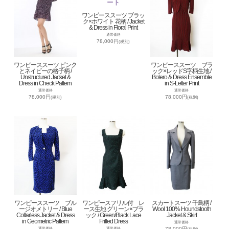
ワンピーススーツ ブラッ
ク×ホワイト 花柄 / Jacket
& Dress in Floral Print
通常価格
78,000円
(税別)
ワンピーススーツ ピンク
ワンピーススーツ ブラ
とネイビーの格子柄 /
ック×レッドS字柄生地 /
Unstructured Jacket &
Bolero & Dress Ensemble
Dress in Check Pattern
in S-Letter Print
通常価格
通常価格
78,000円
78,000円
(税別)
(税別)
ワンピーススーツ ブル
ワンピースフリル付 レ
スカートスーツ 千鳥柄 /
ージオメトリー / Blue
ース生地 グリーン×ブラ
Wool 100% Houndstooth
Collarless Jacket & Dress
ック / Green/Black Lace
Jacket & Skirt
in Geometric Pattern
Frilled Dress
通常価格
78,000円
通常価格
通常価格