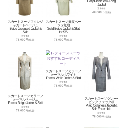
Gray Plaid Semi-Long
Jacket
通常価格
49,000円
(税別)
スカートスーツ フクレジ
スカートスーツ 春夏ベー
ャカードベージュ
ジュ無地
Beige Jacquard Jacket &
Solid Beige Jacket & Skirt
Skirt
for S/S
通常価格
通常価格
78,000円
78,000円
(税別)
(税別)
スカートスーツ カラーフ
ォーマルホワイト
Formal White Jacket & Skirt
通常価格
78,000円
(税別)
スカートスーツ カラーフ
スカートスーツ グレー×
ォーマルベージュ
ピンク チェック柄
Formal Beige Jacket & Skirt
Plaid Collarless Jacket &
通常価格
Skirt Ensemble
78,000円
(税別)
通常価格
78,000円
(税別)