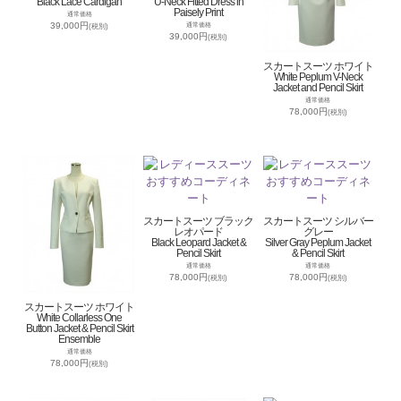
Black Lace Cardigan
U-Neck Fitted Dress in
Paisely Print
通常価格
39,000円
通常価格
(税別)
39,000円
(税別)
スカートスーツ ホワイト
White Peplum V-Neck
Jacket and Pencil Skirt
通常価格
78,000円
(税別)
スカートスーツ ブラック
スカートスーツ シルバー
レオパード
グレー
Black Leopard Jacket &
Silver Gray Peplum Jacket
Pencil Skirt
& Pencil Skirt
通常価格
通常価格
78,000円
78,000円
(税別)
(税別)
スカートスーツ ホワイト
White Collarless One
Button Jacket & Pencil Skirt
Ensemble
通常価格
78,000円
(税別)