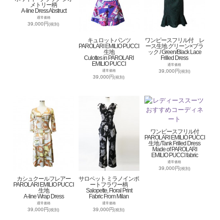
メトリー柄
A-line Dress Abstruct
通常価格
39,000円
(税別)
キュロットパンツ
ワンピースフリル付 レ
PAROLARI EMILIO PUCCI
ース生地 グリーン×ブラ
生地
ック / Green/Black Lace
Culottes in PAROLARI
Frilled Dress
EMILIO PUCCI
通常価格
39,000円
通常価格
(税別)
39,000円
(税別)
ワンピースフリル付
PAROLARI EMILIO PUCCI
生地 /Tank Frilled Dress
Made of PAROLARI
EMILIO PUCCI fabric
通常価格
39,000円
(税別)
カシュクールフレアー
サロペット ミラノインポ
PAROLARI EMILIO PUCCI
ートフラワー柄
生地
Salopette, Floral Print
A-line Wrap Dress
Fabric From Milan
通常価格
通常価格
39,000円
39,000円
(税別)
(税別)