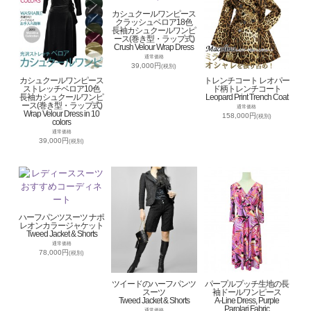
カシュクールワンピース
クラッシュベロア18色
長袖カシュクールワンピ
ース(巻き型・ラップ式)
Crush Velour Wrap Dress
通常価格
39,000円
(税別)
カシュクールワンピース
トレンチコート レオパー
ストレッチベロア10色
ド柄トレンチコート
長袖カシュクールワンピ
Leopard Print Trench Coat
ース(巻き型・ラップ式)
通常価格
Wrap Velour Dress in 10
158,000円
(税別)
colors
通常価格
39,000円
(税別)
ハーフパンツスーツ ナポ
レオンカラージャケット
Tweed Jacket & Shorts
通常価格
78,000円
(税別)
ツイードのハーフパンツ
パープルプッチ生地の長
スーツ
袖ドールワンピース
Tweed Jacket & Shorts
A-Line Dress, Purple
Parolari Fabric
通常価格