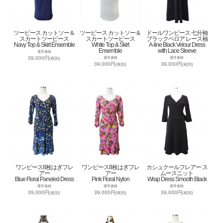
ツーピース カットソー＆
ツーピース カットソー＆
ドールワンピース 七分袖
スカートツーピース
スカートツーピース
ブラックベロア レース袖
Navy Top & Skirt Ensemble
White Top & Skirt
A-line Black Velour Dress
Ensemble
with Lace Sleeve
通常価格
39,000円
通常価格
通常価格
(税別)
39,000円
39,000円
(税別)
(税別)
ワンピース8枚はぎフレ
ワンピース8枚はぎフレ
カシュクールフレアー ス
アー
アー
ムースニット
Blue Floral Paneled Dress
Pink Floral Nylon
Wrap Dress Smooth Black
通常価格
通常価格
通常価格
39,000円
39,000円
39,000円
(税別)
(税別)
(税別)