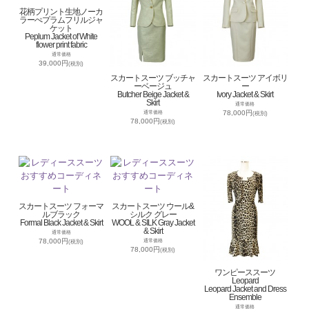
花柄プリント生地ノーカ
ラーぺプラムフリルジャ
ケット
Peplum Jacket of White
flower print fabric
通常価格
39,000円
(税別)
スカートスーツ ブッチャ
スカートスーツ アイボリ
ーベージュ
ー
Butcher Beige Jacket &
Ivory Jacket & Skirt
Skirt
通常価格
78,000円
通常価格
(税別)
78,000円
(税別)
スカートスーツ フォーマ
スカートスーツ ウール&
ルブラック
シルク グレー
Formal Black Jacket & Skirt
WOOL & SILK Gray Jacket
& Skirt
通常価格
78,000円
通常価格
(税別)
78,000円
(税別)
ワンピーススーツ
Leopard
Leopard Jacket and Dress
Ensemble
通常価格