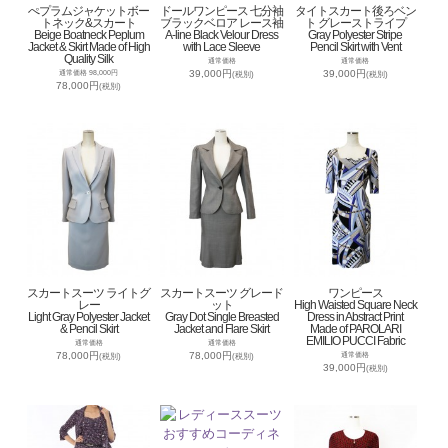
ぺプラムジャケットボー
ドールワンピース 七分袖
タイトスカート後ろベン
トネック&スカート
ブラックベロア レース袖
ト グレーストライプ
Beige Boatneck Peplum
A-line Black Velour Dress
Gray Polyester Stripe
Jacket & Skirt Made of High
with Lace Sleeve
Pencil Skirt with Vent
Quality Silk
通常価格
通常価格
39,000円
39,000円
通常価格 98,000円
(税別)
(税別)
78,000円
(税別)
スカートスーツ ライトグ
スカートスーツ グレード
ワンピース
レー
ット
High Waisted Square Neck
Light Gray Polyester Jacket
Gray Dot Single Breasted
Dress in Abstract Print
& Pencil Skirt
Jacket and Flare Skirt
Made of PAROLARI
EMILIO PUCCI Fabric
通常価格
通常価格
78,000円
78,000円
通常価格
(税別)
(税別)
39,000円
(税別)