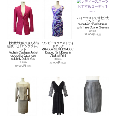
ハイウエスト切替七分丈
ワンピース
Wine Red Sheath Dress
with Three Quarter Sleeves
通常価格
39,000円
(税別)
【女優大地真央さん衣装
ワンピースウエストサイ
提供】セミロングジャケ
ドタック
ット
PAROLARI EMILIO PUCCI
Fuchsia Cardigan Jacket
Draped Tank Dress In
ordered by Japanese
Abstract Print
celebrity Daichi Mao
通常価格
39,000円
通常価格
(税別)
49,000円
(税別)