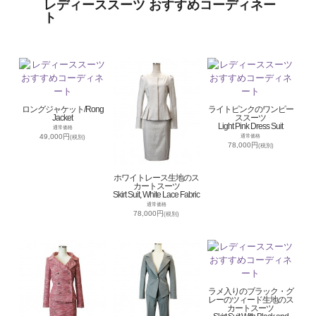
レディーススーツ おすすめコーディネー
ト
ロングジャケット/Rong
ライトピンクのワンピー
Jacket
ススーツ
Light Pink Dress Suit
通常価格
49,000円
通常価格
(税別)
78,000円
(税別)
ホワイトレース生地のス
カートスーツ
Skirt Suit, White Lace Fabric
通常価格
78,000円
(税別)
ラメ入りのブラック・グ
レーのツィード生地のス
カートスーツ