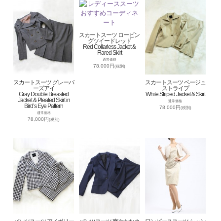
スカートスーツ ロービン
グツイードレッド
Red Collarless Jacket &
Flared Skirt
通常価格
78,000円
(税別)
スカートスーツ グレーバ
スカートスーツ ベージュ
ーズアイ
ストライプ
Gray Double Breasted
White Striped Jacket & Skirt
Jacket & Pleated Skirt in
通常価格
Bird’s Eye Pattern
78,000円
(税別)
通常価格
78,000円
(税別)