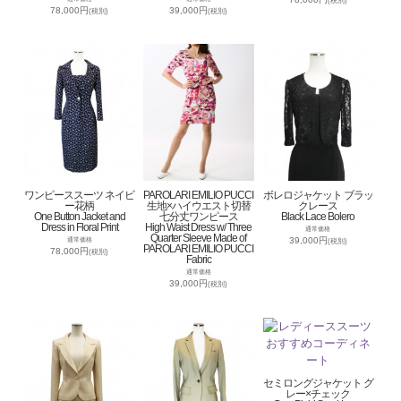
(税別)
78,000円
39,000円
(税別)
(税別)
ワンピーススーツ ネイビ
PAROLARI EMILIO PUCCI
ボレロジャケット ブラッ
ー花柄
生地×ハイウエスト切替
クレース
One Button Jacket and
七分丈ワンピース
Black Lace Bolero
Dress in Floral Print
High Waist Dress w/ Three
通常価格
Quarter Sleeve Made of
39,000円
通常価格
(税別)
PAROLARI EMILIO PUCCI
78,000円
(税別)
Fabric
通常価格
39,000円
(税別)
セミロングジャケット グ
レー×チェック