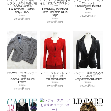
パンツスーツ アイボリー
パンツスーツ 爽やかなネ
ワンピーススーツ シャン
とブラックの千鳥格子柄
イビーにピンクのストラ
タンドット
Jacket & Pants in
イプ
Shantung Dot Jacket &
Houndstooth Pattern,
Fresh Navy Jacket And
Dress
Ivory & Black
Pants Ensemble in Pink
通常価格
Stripe
78,000円
通常価格
(税別)
78,000円
通常価格
(税別)
78,000円
(税別)
パンツスーツ グレンチェ
ツイードジャケット ツイ
ジャケット 重量感あるグ
ック柄
ードドット柄
レーベルベット
Jacket & Pants in Glen
Red Tweed Jacket
Gray Velvet Solid Jacket
Pattern
通常価格
通常価格
39,000円
39,000円
通常価格
(税別)
(税別)
78,000円
(税別)