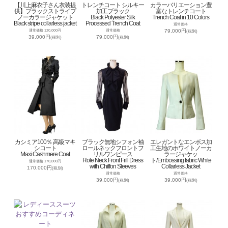
【川上麻衣子さん衣装提
トレンチコート シルキー
カラーバリエーション豊
供】ブラックストライプ
加工ブラック
富なトレンチコート
ノーカラージャケット
Black Polyester Silk
Trench Coat in 10 Colors
Black stripe collarless jacket
Processed Trench Coat
通常価格
79,000円
通常価格 120,000円
通常価格
(税別)
39,000円
79,000円
(税別)
(税別)
カシミア100％ 高級マキ
ブラック無地シフォン袖
エレガントなエンボス加
シコート
ロールネックフロントフ
工生地のホワイトノーカ
Maxi Cashmere Coat
リルワンピース
ラージャケッ
Role Neck Front Frill Dress
ト/Embossing fabric White
通常価格 170,000円
with Chiffon Sleeves
Collarless Jacket
170,000円
(税別)
通常価格
通常価格
39,000円
39,000円
(税別)
(税別)