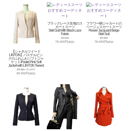
ブラックレース生地のス
フラワー柄ジャカートの
カートスーツ
ベージュスカートスーツ
Skirt Suit With Black Lace
Flower Jacquard Beige
Fabric
Skirt Suit
通常価格
通常価格
78,000円
78,000円
(税別)
(税別)
【シャネルツイード
LINTON】パステルピン
クのふわふわソフトジャ
ケット/Pastel Pink Soft
Jacket with LINTON Tweed
通常価格 120,000円
39,000円
(税別)