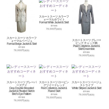
スカートスーツ カラーフ
ォーマルホワイト
Formal White Jacket & Skirt
通常価格
78,000円
(税別)
スカートスーツ カラーフ
スカートスーツ グレー×
ォーマルベージュ
ピンク チェック柄
Formal Beige Jacket & Skirt
Plaid Collarless Jacket &
通常価格
Skirt Ensemble
78,000円
(税別)
通常価格
78,000円
(税別)
スカートスーツ グレーバ
スカートスーツ ロービン
スカートスーツ ベージュ
ーズアイ
グツイードレッド
ストライプ
Gray Double Breasted
Red Collarless Jacket &
White Striped Jacket & Skirt
Jacket & Pleated Skirt in
Flared Skirt
通常価格
Bird’s Eye Pattern
78,000円
通常価格
(税別)
78,000円
通常価格
(税別)
78,000円
(税別)