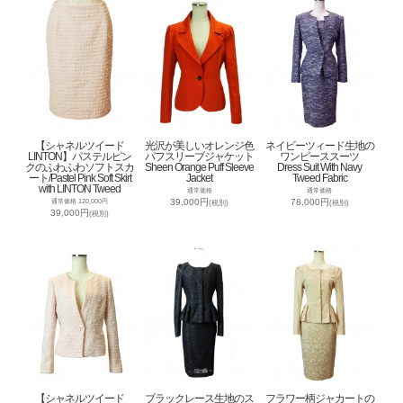
【シャネルツイード
光沢が美しいオレンジ色
ネイビーツィード生地の
LINTON】パステルピン
パフスリーブジャケット
ワンピーススーツ
クのふわふわソフトスカ
Sheen Orange Puff Sleeve
Dress Suit With Navy
ート/Pastel Pink Soft Skirt
Jacket
Tweed Fabric
with LINTON Tweed
通常価格
通常価格
39,000円
78,000円
通常価格 120,000円
(税別)
(税別)
39,000円
(税別)
【シャネルツイード
ブラックレース生地のス
フラワー柄ジャカートの