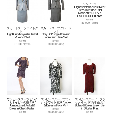
ワンピース
High Waisted Square Neck
Dress in Abstract Print
Made of PAROLARI
EMILIO PUCCI Fabric
通常価格
39,000円
(税別)
スカートスーツ ライトグ
スカートスーツ グレード
レー
ット
Light Gray Polyester Jacket
Gray Dot Single Breasted
& Pencil Skirt
Jacket and Flare Skirt
通常価格
通常価格
78,000円
78,000円
(税別)
(税別)
ワンピーススーツ ピンク
ワンピーススーツ ブラッ
ワンピーススーツ ブラ
とネイビーの格子柄 /
ク×ホワイト 花柄 / Jacket
ック×レッドS字柄生地 /
Unstructured Jacket &
& Dress in Floral Print
Bolero & Dress Ensemble
Dress in Check Pattern
in S-Letter Print
通常価格
78,000円
通常価格
通常価格
(税別)