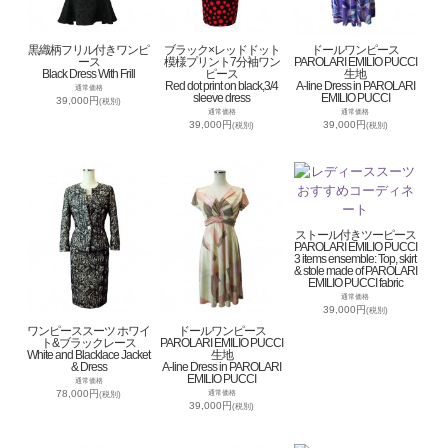
黒織柄フリル付きワンピ
ブラック×レッドドット
ドールワンピース
ース
模様プリント7分袖ワン
PAROLARI EMILIO PUCCI
Black Dress With Frill
ピース
生地
Red dot print on black,3/4
A-line Dress in PAROLARI
通常価格
sleeve dress
EMILIO PUCCI
39,000円
(税別)
通常価格
通常価格
39,000円
39,000円
(税別)
(税別)
ストール付きツーピース
PAROLARI EMILIO PUCCI
3 items ensemble: Top, skirt
& stole made of PAROLARI
EMILIO PUCCI fabric
通常価格
39,000円
(税別)
ワンピーススーツ ホワイ
ドールワンピース
ト&ブラックレース
PAROLARI EMILIO PUCCI
White and Blacklace Jacket
生地
& Dress
A-line Dress in PAROLARI
EMILIO PUCCI
通常価格
78,000円
通常価格
(税別)
39,000円
(税別)