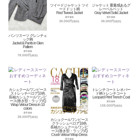
ツイードジャケット ツイ
ジャケット 重量感あるグ
ードドット柄
レーベルベット
Red Tweed Jacket
Gray Velvet Solid Jacket
通常価格
通常価格
39,000円
39,000円
(税別)
(税別)
パンツスーツ グレンチェ
ック柄
Jacket & Pants in Glen
Pattern
通常価格
78,000円
(税別)
カシュクールワンピース
トレンチコート レオパー
ストレッチベロア10色
ド柄トレンチコート
長袖カシュクールワンピ
Leopard Print Trench Coat
ース(巻き型・ラップ式)
通常価格
Wrap Velour Dress in 10
158,000円
(税別)
colors
通常価格
39,000円
(税別)
カシュクールワンピース
クラッシュベロア18色
長袖カシュクールワンピ
ース(巻き型・ラップ式)
Crush Velour Wrap Dress
通常価格