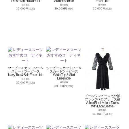
Dress with Frill at Front
Skirt Ensemble
Ensemble
通常価格
通常価格
通常価格
39,000円
39,000円
39,000円
(税別)
(税別)
(税別)
ツーピース カットソー＆
ツーピース カットソー＆
スカートツーピース
スカートツーピース
Navy Top & Skirt Ensemble
White Top & Skirt
Ensemble
通常価格
39,000円
通常価格
(税別)
39,000円
(税別)
ドールワンピース 七分袖
ブラックベロア レース袖
A-line Black Velour Dress
with Lace Sleeve
通常価格
39,000円
(税別)