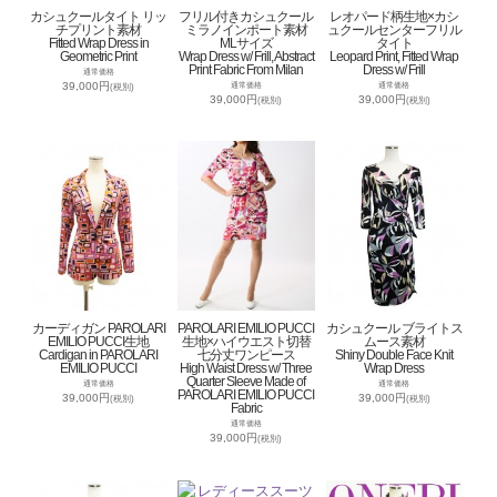
カシュクールタイト リッ
フリル付きカシュクール
レオパード柄生地×カシ
チプリント素材
ミラノインポート素材
ュクールセンターフリル
Fitted Wrap Dress in
MLサイズ
タイト
Geometric Print
Wrap Dress w/ Frill, Abstract
Leopard Print, Fitted Wrap
Print Fabric From Milan
Dress w/ Frill
通常価格
39,000円
通常価格
通常価格
(税別)
39,000円
39,000円
(税別)
(税別)
カーディガン PAROLARI
PAROLARI EMILIO PUCCI
カシュクール ブライトス
EMILIO PUCCI生地
生地×ハイウエスト切替
ムース素材
Cardigan in PAROLARI
七分丈ワンピース
Shiny Double Face Knit
EMILIO PUCCI
High Waist Dress w/ Three
Wrap Dress
Quarter Sleeve Made of
通常価格
通常価格
PAROLARI EMILIO PUCCI
39,000円
39,000円
(税別)
(税別)
Fabric
通常価格
39,000円
(税別)