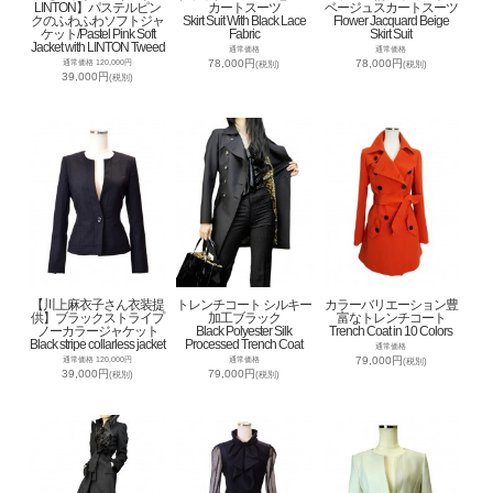
LINTON】パステルピン
カートスーツ
ベージュスカートスーツ
クのふわふわソフトジャ
Skirt Suit With Black Lace
Flower Jacquard Beige
ケット/Pastel Pink Soft
Fabric
Skirt Suit
Jacket with LINTON Tweed
通常価格
通常価格
78,000円
78,000円
通常価格 120,000円
(税別)
(税別)
39,000円
(税別)
【川上麻衣子さん衣装提
トレンチコート シルキー
カラーバリエーション豊
供】ブラックストライプ
加工ブラック
富なトレンチコート
ノーカラージャケット
Black Polyester Silk
Trench Coat in 10 Colors
Black stripe collarless jacket
Processed Trench Coat
通常価格
79,000円
通常価格 120,000円
通常価格
(税別)
39,000円
79,000円
(税別)
(税別)