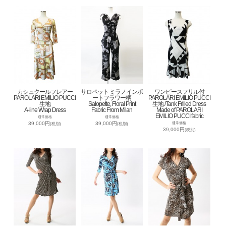
カシュクールフレアー
サロペット ミラノインポ
ワンピースフリル付
PAROLARI EMILIO PUCCI
ートフラワー柄
PAROLARI EMILIO PUCCI
生地
Salopette, Floral Print
生地 /Tank Frilled Dress
A-line Wrap Dress
Fabric From Milan
Made of PAROLARI
EMILIO PUCCI fabric
通常価格
通常価格
39,000円
39,000円
通常価格
(税別)
(税別)
39,000円
(税別)