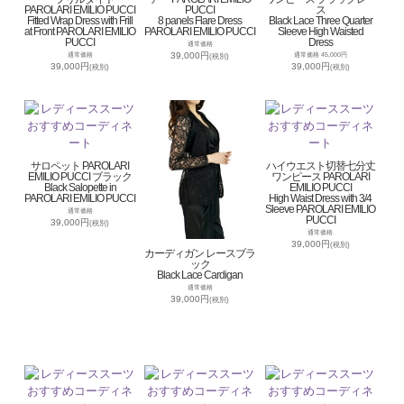
PAROLARI EMILIO PUCCI
PUCCI
ス
Fitted Wrap Dress with Frill
8 panels Flare Dress
Black Lace Three Quarter
at Front PAROLARI EMILIO
PAROLARI EMILIO PUCCI
Sleeve High Waisted
PUCCI
Dress
通常価格
39,000円
通常価格
通常価格 45,000円
(税別)
39,000円
39,000円
(税別)
(税別)
サロペット PAROLARI
ハイウエスト切替七分丈
EMILIO PUCCI ブラック
ワンピース PAROLARI
Black Salopette in
EMILIO PUCCI
PAROLARI EMILIO PUCCI
High Waist Dress with 3/4
Sleeve PAROLARI EMILIO
通常価格
PUCCI
39,000円
(税別)
通常価格
39,000円
(税別)
カーディガン レースブラ
ック
Black Lace Cardigan
通常価格
39,000円
(税別)