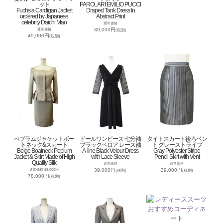
ット
PAROLARI EMILIO PUCCI
Fuchsia Cardigan Jacket
Draped Tank Dress In
ordered by Japanese
Abstract Print
celebrity Daichi Mao
通常価格
39,000円
通常価格
(税別)
49,000円
(税別)
ぺプラムジャケットボー
ドールワンピース 七分袖
タイトスカート後ろベン
トネック&スカート
ブラックベロア レース袖
ト グレーストライプ
Beige Boatneck Peplum
A-line Black Velour Dress
Gray Polyester Stripe
Jacket & Skirt Made of High
with Lace Sleeve
Pencil Skirt with Vent
Quality Silk
通常価格
通常価格
39,000円
39,000円
通常価格 98,000円
(税別)
(税別)
78,000円
(税別)