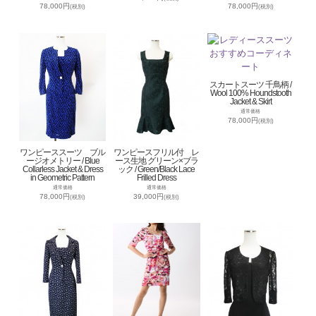
78,000円
78,000円
(税別)
(税別)
スカートスーツ 千鳥柄 /
Wool 100% Houndstooth
Jacket & Skirt
通常価格
78,000円
(税別)
ワンピーススーツ ブル
ワンピースフリル付 レ
ージオメトリー / Blue
ース生地 グリーン×ブラ
Collarless Jacket & Dress
ック / Green/Black Lace
in Geometric Pattern
Frilled Dress
通常価格
通常価格
78,000円
39,000円
(税別)
(税別)