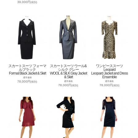
39,000円
(税別)
スカートスーツ フォーマ
スカートスーツ ウール&
ワンピーススーツ
ルブラック
シルク グレー
Leopard
Formal Black Jacket & Skirt
WOOL & SILK Gray Jacket
Leopard Jacket and Dress
& Skirt
Ensemble
通常価格
78,000円
通常価格
通常価格
(税別)
78,000円
78,000円
(税別)
(税別)