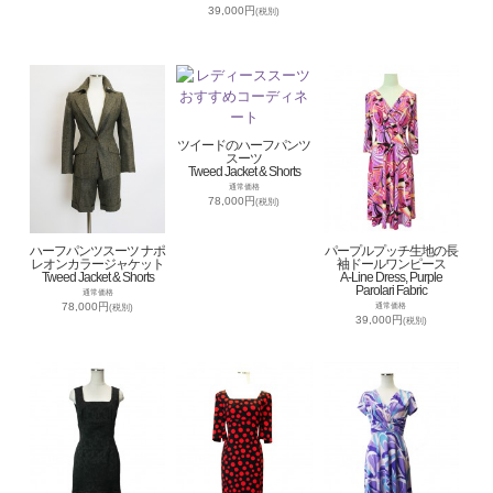
39,000円
(税別)
ツイードのハーフパンツ
スーツ
Tweed Jacket & Shorts
通常価格
78,000円
(税別)
ハーフパンツスーツ ナポ
パープルプッチ生地の長
レオンカラージャケット
袖ドールワンピース
Tweed Jacket & Shorts
A-Line Dress, Purple
Parolari Fabric
通常価格
78,000円
通常価格
(税別)
39,000円
(税別)