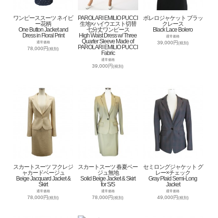
ワンピーススーツ ネイビ
PAROLARI EMILIO PUCCI
ボレロジャケット ブラッ
ー花柄
生地×ハイウエスト切替
クレース
One Button Jacket and
七分丈ワンピース
Black Lace Bolero
Dress in Floral Print
High Waist Dress w/ Three
通常価格
Quarter Sleeve Made of
39,000円
通常価格
(税別)
PAROLARI EMILIO PUCCI
78,000円
(税別)
Fabric
通常価格
39,000円
(税別)
スカートスーツ フクレジ
スカートスーツ 春夏ベー
セミロングジャケット グ
ャカードベージュ
ジュ無地
レー×チェック
Beige Jacquard Jacket &
Solid Beige Jacket & Skirt
Gray Plaid Semi-Long
Skirt
for S/S
Jacket
通常価格
通常価格
通常価格
78,000円
78,000円
49,000円
(税別)
(税別)
(税別)