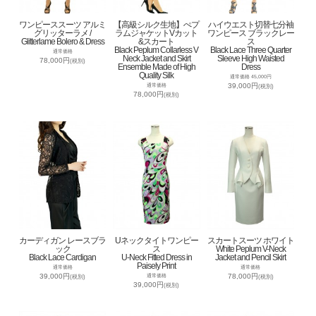
ワンピーススーツ アルミ
【高級シルク生地】ぺプ
ハイウエスト切替七分袖
グリッターラメ /
ラムジャケットVカット
ワンピース ブラックレー
Glitterlame Bolero & Dress
&スカート
ス
Black Peplum Collarless V
Black Lace Three Quarter
通常価格
Neck Jacket and Skirt
Sleeve High Waisted
78,000円
(税別)
Ensemble Made of High
Dress
Quality Silk
通常価格 45,000円
39,000円
通常価格
(税別)
78,000円
(税別)
カーディガン レースブラ
Uネックタイトワンピー
スカートスーツ ホワイト
ック
ス
White Peplum V-Neck
Black Lace Cardigan
U-Neck Fitted Dress in
Jacket and Pencil Skirt
Paisely Print
通常価格
通常価格
39,000円
78,000円
通常価格
(税別)
(税別)
39,000円
(税別)