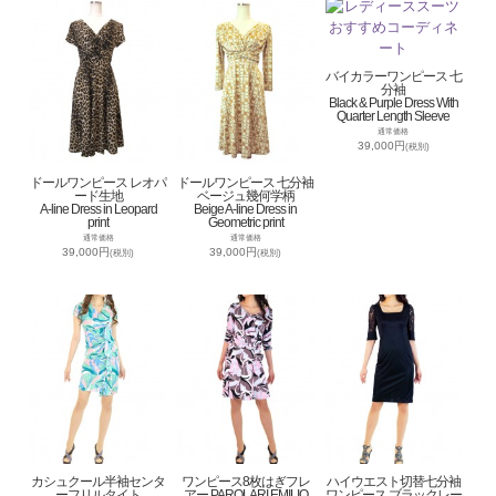
バイカラーワンピース 七
分袖
Black & Purple Dress With
Quarter Length Sleeve
通常価格
39,000円
(税別)
ドールワンピース レオパ
ドールワンピース 七分袖
ード生地
ベージュ幾何学柄
A-line Dress in Leopard
Beige A-line Dress in
print
Geometric print
通常価格
通常価格
39,000円
39,000円
(税別)
(税別)
カシュクール半袖センタ
ワンピース8枚はぎフレ
ハイウエスト切替七分袖
ーフリルタイト
アー PAROLARI EMILIO
ワンピース ブラックレー