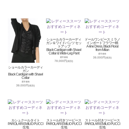
ショールカラーカーディ
ドールワンピース ミラノ
ガン＆ワイドパンツ セッ
インポートフラワー柄
トアップ
A-line Dress, Black Floral
Black Cardigan with Shawl
from Milan
Collar & Wide-Leg Pant
通常価格
39,000円
通常価格
(税別)
78,000円
(税別)
ショールカラーカーディ
ガン
Black Cardigan with Shawl
Collar
通常価格
39,000円
(税別)
カシュクールタイト
ストール付きツーピース
ストール付きツーピース
PAROLARI EMILIO PUCCI
PAROLARI EMILIO PUCCI
PAROLARI EMILIO PUCCI
生地
生地
生地