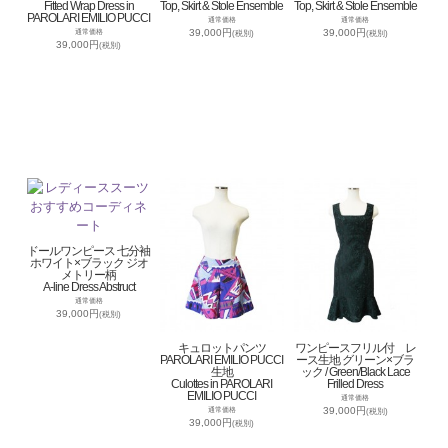
Fitted Wrap Dress in
Top, Skirt & Stole Ensemble
Top, Skirt & Stole Ensemble
PAROLARI EMILIO PUCCI
通常価格
通常価格
39,000円
39,000円
通常価格
(税別)
(税別)
39,000円
(税別)
ドールワンピース 七分袖
ホワイト×ブラック ジオ
メトリー柄
A-line Dress Abstruct
通常価格
39,000円
(税別)
キュロットパンツ
ワンピースフリル付 レ
PAROLARI EMILIO PUCCI
ース生地 グリーン×ブラ
生地
ック / Green/Black Lace
Culottes in PAROLARI
Frilled Dress
EMILIO PUCCI
通常価格
39,000円
通常価格
(税別)
39,000円
(税別)