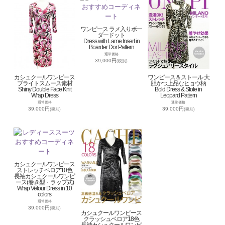
ワンピース ラメ入りボー
ダードット
Dress with Lame Insert in
Boarder Dor Pattern
通常価格
39,000円
(税別)
カシュクールワンピース
ワンピース＆ストール 大
ブライトスムース素材
胆かつ上品なヒョウ柄
Shiny Double Face Knit
Bold Dress & Stole in
Wrap Dress
Leopard Pattern
通常価格
通常価格
39,000円
39,000円
(税別)
(税別)
カシュクールワンピース
ストレッチベロア10色
長袖カシュクールワンピ
ース(巻き型・ラップ式)
Wrap Velour Dress in 10
colors
通常価格
39,000円
(税別)
カシュクールワンピース
クラッシュベロア18色
長袖カシュクールワンピ