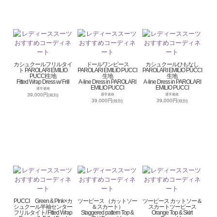
カシュクールフリルタイ
ドールワンピース
カシュクールひもなし
ト PAROLARI EMILIO
PAROLARI EMILIO PUCCI
PAROLARI EMILIO PUCCI
PUCCI生地
生地
生地
Fitted Wrap Dress w/ Frill
A-line Dress in PAROLARI
A-line Dress in PAROLARI
EMILIO PUCCI
EMILIO PUCCI
通常価格
39,000円
通常価格
通常価格
(税別)
39,000円
39,000円
(税別)
(税別)
PUCCI Green & PInk×カ
ツーピース （カットソー
ツーピース カットソー＆
シュクール半袖センター
＆スカート）
スカートツーピース
フリルタイト/ Fitted Wrap
Staggered pattern Top &
Orange Top & Skirt