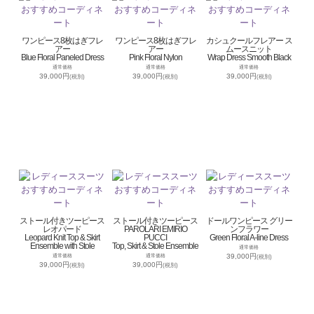
ワンピース8枚はぎフレ
ワンピース8枚はぎフレ
カシュクールフレアー ス
アー
アー
ムースニット
Blue Floral Paneled Dress
Pink Floral Nylon
Wrap Dress Smooth Black
通常価格
通常価格
通常価格
39,000円
39,000円
39,000円
(税別)
(税別)
(税別)
ストール付きツーピース
ストール付きツーピース
ドールワンピース グリー
レオパード
PAROLARI EMIRIO
ンフラワー
Leopard Knit Top & Skirt
PUCCI
Green Floral A-line Dress
Ensemble with Stole
Top, Skirt & Stole Ensemble
通常価格
39,000円
通常価格
通常価格
(税別)
39,000円
39,000円
(税別)
(税別)