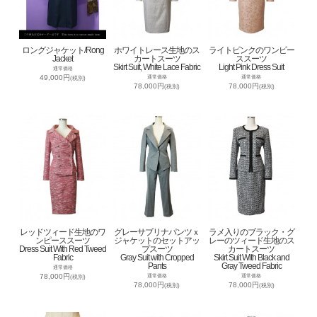
ロングジャケット/Rong
ホワイトレース生地のス
ライトピンクのワンピー
Jacket
カートスーツ
ススーツ
Skirt Suit, White Lace Fabric
Light Pink Dress Suit
通常価格
49,000円
通常価格
通常価格
(税別)
78,000円
78,000円
(税別)
(税別)
レッドツィード生地のワ
グレーサブリナパンツｘ
ラメ入りのブラック・グ
ンピーススーツ
ジャケットのセットアッ
レーのツィード生地のス
Dress Suit With Red Tweed
プスーツ
カートスーツ
Fabric
Gray Suit with Cropped
Skirt Suit With Black and
Pants
Gray Tweed Fabric
通常価格
78,000円
通常価格
通常価格
(税別)
78,000円
78,000円
(税別)
(税別)