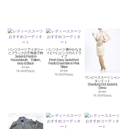
パンツスーツ アイボリー
パンツスーツ 爽やかなネ
とブラックの千鳥格子柄
イビーにピンクのストラ
Jacket & Pants in
イプ
Houndstooth Pattern,
Fresh Navy Jacket And
Ivory & Black
Pants Ensemble in Pink
Stripe
通常価格
78,000円
通常価格
(税別)
78,000円
(税別)
ワンピーススーツ シャン
タンドット
Shantung Dot Jacket &
Dress
通常価格
78,000円
(税別)