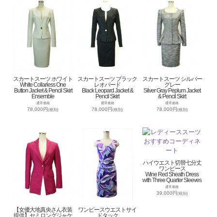
スカートスーツ ホワイト
スカートスーツ ブラック
スカートスーツ シルバー
White Collarless One
レオパード
グレー
Button Jacket & Pencil Skirt
Black Leopard Jacket &
Silver Gray Peplum Jacket
Ensemble
Pencil Skirt
& Pencil Skirt
通常価格
通常価格
通常価格
78,000円
78,000円
78,000円
(税別)
(税別)
(税別)
ハイウエスト切替七分丈
ワンピース
Wine Red Sheath Dress
with Three Quarter Sleeves
通常価格
39,000円
(税別)
【女優大地真央さん衣装
ワンピースウエストサイ
提供】セミロングジャケ
ドタック