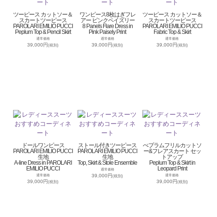
ツーピース カットソー＆
ワンピース8枚はぎフレ
ツーピース カットソー＆
スカートツーピース
アー ピンクペイズリー
スカートツーピース
PAROLARI EMILIO PUCCI
8 Panels Flare Dress in
PAROLARI EMILIO PUCCI
Peplum Top & Pencil Skirt
Pink Paisely Print
Fabric Top & Skirt
通常価格
通常価格
通常価格
39,000円
39,000円
39,000円
(税別)
(税別)
(税別)
ドールワンピース
ストール付きツーピース
ぺプラムフリルカットソ
PAROLARI EMILIO PUCCI
PAROLARI EMILIO PUCCI
ー&フレアスカート セッ
生地
生地
トアップ
A-line Dress in PAROLARI
Top, Skirt & Stole Ensemble
Peplum Top & Skirt in
EMILIO PUCCI
Leopard Print
通常価格
39,000円
通常価格
通常価格
(税別)
39,000円
39,000円
(税別)
(税別)