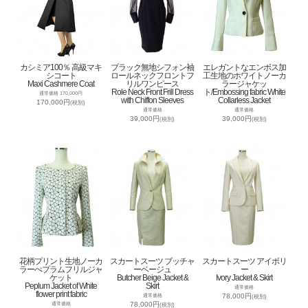
カシミア100％ 高級マキ
ブラック無地シフォン袖
エレガントなエンボス加
シコート
ロールネックフロントフ
工生地のホワイトノーカ
Maxi Cashmere Coat
リルワンピース
ラージャケッ
Role Neck Front Frill Dress
ト/Embossing fabric White
通常価格 170,000円
with Chiffon Sleeves
Collarless Jacket
170,000円
(税別)
通常価格
通常価格
39,000円
39,000円
(税別)
(税別)
花柄プリント生地ノーカ
スカートスーツ ブッチャ
スカートスーツ アイボリ
ラーぺプラムフリルジャ
ーベージュ
ー
ケット
Butcher Beige Jacket &
Ivory Jacket & Skirt
Peplum Jacket of White
Skirt
通常価格
flower print fabric
78,000円
通常価格
(税別)
78,000円
通常価格
(税別)