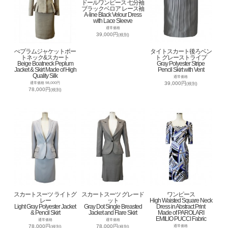
ドールワンピース 七分袖
ブラックベロア レース袖
A-line Black Velour Dress
with Lace Sleeve
通常価格
39,000円
(税別)
ぺプラムジャケットボー
タイトスカート後ろベン
トネック&スカート
ト グレーストライプ
Beige Boatneck Peplum
Gray Polyester Stripe
Jacket & Skirt Made of High
Pencil Skirt with Vent
Quality Silk
通常価格
39,000円
通常価格 98,000円
(税別)
78,000円
(税別)
スカートスーツ ライトグ
スカートスーツ グレード
ワンピース
レー
ット
High Waisted Square Neck
Light Gray Polyester Jacket
Gray Dot Single Breasted
Dress in Abstract Print
& Pencil Skirt
Jacket and Flare Skirt
Made of PAROLARI
EMILIO PUCCI Fabric
通常価格
通常価格
78,000円
78,000円
通常価格
(税別)
(税別)