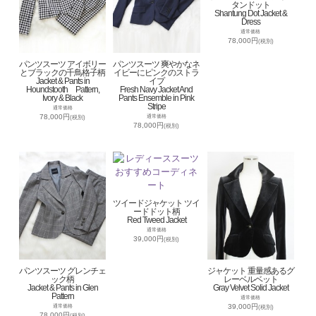
タンドット
Shantung Dot Jacket &
Dress
通常価格
78,000円
(税別)
パンツスーツ アイボリー
パンツスーツ 爽やかなネ
とブラックの千鳥格子柄
イビーにピンクのストラ
Jacket & Pants in
イプ
Houndstooth Pattern,
Fresh Navy Jacket And
Ivory & Black
Pants Ensemble in Pink
Stripe
通常価格
78,000円
通常価格
(税別)
78,000円
(税別)
ツイードジャケット ツイ
ードドット柄
Red Tweed Jacket
通常価格
39,000円
(税別)
パンツスーツ グレンチェ
ジャケット 重量感あるグ
ック柄
レーベルベット
Jacket & Pants in Glen
Gray Velvet Solid Jacket
Pattern
通常価格
39,000円
通常価格
(税別)
78,000円
(税別)