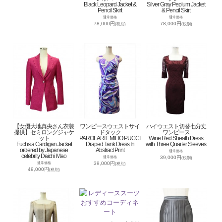
Black Leopard Jacket &
Silver Gray Peplum Jacket
Pencil Skirt
& Pencil Skirt
通常価格
通常価格
78,000円
78,000円
(税別)
(税別)
【女優大地真央さん衣装
ワンピースウエストサイ
ハイウエスト切替七分丈
提供】セミロングジャケ
ドタック
ワンピース
ット
PAROLARI EMILIO PUCCI
Wine Red Sheath Dress
Fuchsia Cardigan Jacket
Draped Tank Dress In
with Three Quarter Sleeves
ordered by Japanese
Abstract Print
通常価格
celebrity Daichi Mao
39,000円
通常価格
(税別)
39,000円
通常価格
(税別)
49,000円
(税別)