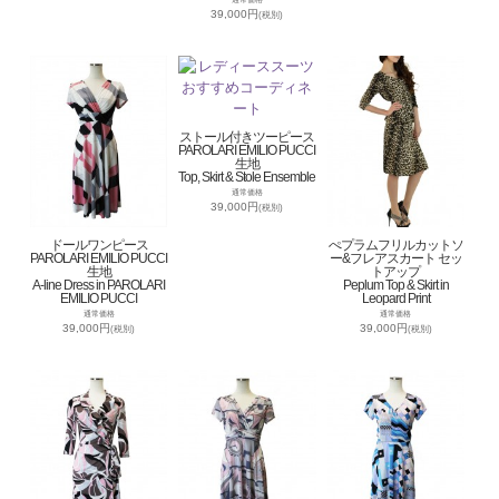
39,000円
(税別)
ストール付きツーピース
PAROLARI EMILIO PUCCI
生地
Top, Skirt & Stole Ensemble
通常価格
39,000円
(税別)
ドールワンピース
ぺプラムフリルカットソ
PAROLARI EMILIO PUCCI
ー&フレアスカート セッ
生地
トアップ
A-line Dress in PAROLARI
Peplum Top & Skirt in
EMILIO PUCCI
Leopard Print
通常価格
通常価格
39,000円
39,000円
(税別)
(税別)