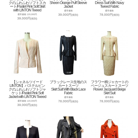
クのふわふわソフトスカ
Sheen Orange Puff Sleeve
Dress Suit With Navy
ート/Pastel Pink Soft Skirt
Jacket
Tweed Fabric
with LINTON Tweed
通常価格
通常価格
39,000円
78,000円
通常価格 120,000円
(税別)
(税別)
39,000円
(税別)
【シャネルツイード
ブラックレース生地のス
フラワー柄ジャカートの
LINTON】パステルピン
カートスーツ
ベージュスカートスーツ
クのふわふわソフトジャ
Skirt Suit With Black Lace
Flower Jacquard Beige
ケット/Pastel Pink Soft
Fabric
Skirt Suit
Jacket with LINTON Tweed
通常価格
通常価格
78,000円
78,000円
通常価格 120,000円
(税別)
(税別)
39,000円
(税別)