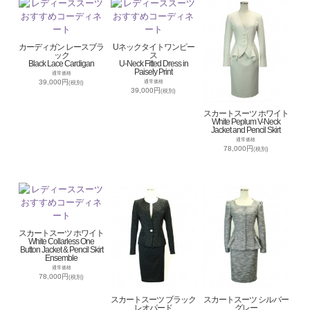
カーディガン レースブラ
Uネックタイトワンピー
ック
ス
Black Lace Cardigan
U-Neck Fitted Dress in
Paisely Print
通常価格
39,000円
通常価格
(税別)
39,000円
(税別)
スカートスーツ ホワイト
White Peplum V-Neck
Jacket and Pencil Skirt
通常価格
78,000円
(税別)
スカートスーツ ホワイト
White Collarless One
Button Jacket & Pencil Skirt
Ensemble
通常価格
78,000円
(税別)
スカートスーツ ブラック
スカートスーツ シルバー
レオパード
グレー