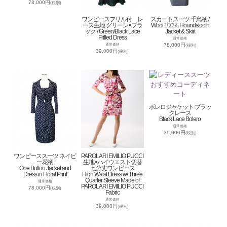
78,000円
(税別)
ワンピースフリル付 レ
スカートスーツ 千鳥柄 /
ース生地 グリーン×ブラ
Wool 100% Houndstooth
ック / Green/Black Lace
Jacket & Skirt
Frilled Dress
通常価格
78,000円
通常価格
(税別)
39,000円
(税別)
ボレロジャケット ブラッ
クレース
Black Lace Bolero
通常価格
39,000円
(税別)
ワンピーススーツ ネイビ
PAROLARI EMILIO PUCCI
ー花柄
生地×ハイウエスト切替
One Button Jacket and
七分丈ワンピース
Dress in Floral Print
High Waist Dress w/ Three
Quarter Sleeve Made of
通常価格
PAROLARI EMILIO PUCCI
78,000円
(税別)
Fabric
通常価格
39,000円
(税別)