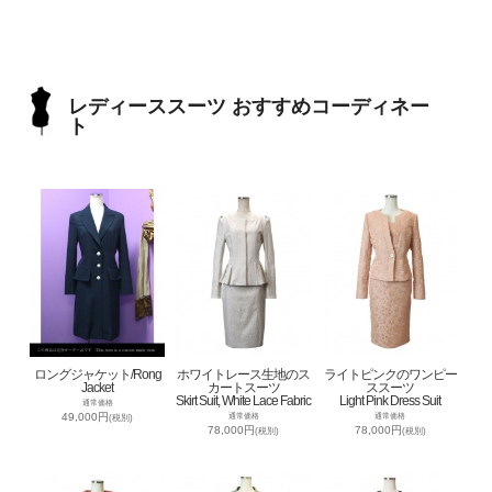
レディーススーツ おすすめコーディネー
ト
ロングジャケット/Rong
ホワイトレース生地のス
ライトピンクのワンピー
Jacket
カートスーツ
ススーツ
Skirt Suit, White Lace Fabric
Light Pink Dress Suit
通常価格
49,000円
通常価格
通常価格
(税別)
78,000円
78,000円
(税別)
(税別)