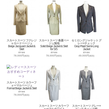
スカートスーツ フクレジ
スカートスーツ 春夏ベー
セミロングジャケット グ
ャカードベージュ
ジュ無地
レー×チェック
Beige Jacquard Jacket &
Solid Beige Jacket & Skirt
Gray Plaid Semi-Long
Skirt
for S/S
Jacket
通常価格
通常価格
通常価格
78,000円
78,000円
49,000円
(税別)
(税別)
(税別)
スカートスーツ カラーフ
ォーマルベージュ
Formal Beige Jacket & Skirt
通常価格
78,000円
(税別)
スカートスーツ カラーフ
スカートスーツ グレー×
ォーマルホワイト
ピンク チェック柄