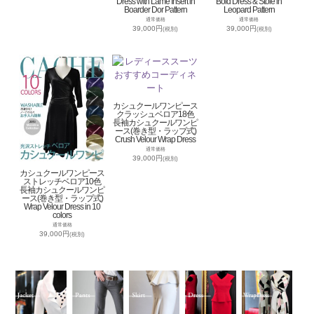
Dress with Lame Insert in
Bold Dress & Stole in
Boarder Dor Pattern
Leopard Pattern
通常価格
通常価格
39,000円
39,000円
(税別)
(税別)
カシュクールワンピース
クラッシュベロア18色
長袖カシュクールワンピ
ース(巻き型・ラップ式)
Crush Velour Wrap Dress
通常価格
39,000円
(税別)
カシュクールワンピース
ストレッチベロア10色
長袖カシュクールワンピ
ース(巻き型・ラップ式)
Wrap Velour Dress in 10
colors
通常価格
39,000円
(税別)