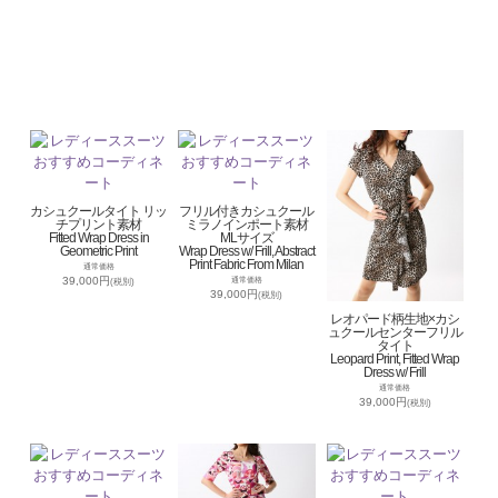
カシュクールタイト リッ
フリル付きカシュクール
チプリント素材
ミラノインポート素材
Fitted Wrap Dress in
MLサイズ
Geometric Print
Wrap Dress w/ Frill, Abstract
Print Fabric From Milan
通常価格
39,000円
通常価格
(税別)
39,000円
(税別)
レオパード柄生地×カシ
ュクールセンターフリル
タイト
Leopard Print, Fitted Wrap
Dress w/ Frill
通常価格
39,000円
(税別)