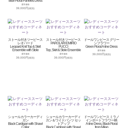
Blue Floral Paneled Dress
通常価格
39,000円
(税別)
ストール付きツーピース
ストール付きツーピース
ドールワンピース グリー
レオパード
PAROLARI EMIRIO
ンフラワー
Leopard Knit Top & Skirt
PUCCI
Green Floral A-line Dress
Ensemble with Stole
Top, Skirt & Stole Ensemble
通常価格
39,000円
通常価格
通常価格
(税別)
39,000円
39,000円
(税別)
(税別)
ショールカラーカーディ
ショールカラーカーディ
ドールワンピース ミラノ
ガン
ガン＆ワイドパンツ セッ
インポートフラワー柄
Black Cardigan with Shawl
トアップ
A-line Dress, Black Floral
Collar
Black Cardigan with Shawl
from Milan