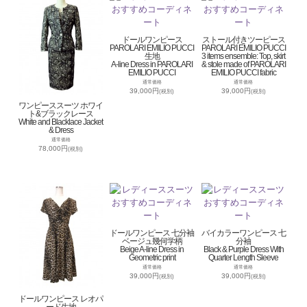
ドールワンピース
ストール付きツーピース
PAROLARI EMILIO PUCCI
PAROLARI EMILIO PUCCI
生地
3 items ensemble: Top, skirt
A-line Dress in PAROLARI
& stole made of PAROLARI
EMILIO PUCCI
EMILIO PUCCI fabric
通常価格
通常価格
39,000円
39,000円
(税別)
(税別)
ワンピーススーツ ホワイ
ト&ブラックレース
White and Blacklace Jacket
& Dress
通常価格
78,000円
(税別)
ドールワンピース 七分袖
バイカラーワンピース 七
ベージュ幾何学柄
分袖
Beige A-line Dress in
Black & Purple Dress With
Geometric print
Quarter Length Sleeve
通常価格
通常価格
39,000円
39,000円
(税別)
(税別)
ドールワンピース レオパ