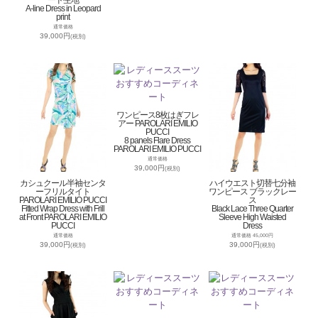
ード生地
A-line Dress in Leopard
print
通常価格
39,000円
(税別)
ワンピース8枚はぎフレ
アー PAROLARI EMILIO
PUCCI
8 panels Flare Dress
PAROLARI EMILIO PUCCI
通常価格
39,000円
(税別)
カシュクール半袖センタ
ハイウエスト切替七分袖
ーフリルタイト
ワンピース ブラックレー
PAROLARI EMILIO PUCCI
ス
Fitted Wrap Dress with Frill
Black Lace Three Quarter
at Front PAROLARI EMILIO
Sleeve High Waisted
PUCCI
Dress
通常価格
通常価格 45,000円
39,000円
39,000円
(税別)
(税別)