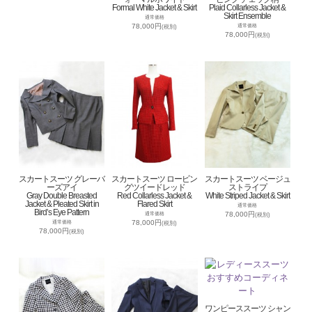
Formal White Jacket & Skirt
Plaid Collarless Jacket &
Skirt Ensemble
通常価格
78,000円
通常価格
(税別)
78,000円
(税別)
スカートスーツ グレーバ
スカートスーツ ロービン
スカートスーツ ベージュ
ーズアイ
グツイードレッド
ストライプ
Gray Double Breasted
Red Collarless Jacket &
White Striped Jacket & Skirt
Jacket & Pleated Skirt in
Flared Skirt
通常価格
Bird’s Eye Pattern
78,000円
通常価格
(税別)
78,000円
通常価格
(税別)
78,000円
(税別)
ワンピーススーツ シャン