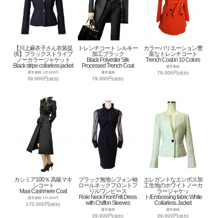
【川上麻衣子さん衣装提
トレンチコート シルキー
カラーバリエーション豊
供】ブラックストライプ
加工ブラック
富なトレンチコート
ノーカラージャケット
Black Polyester Silk
Trench Coat in 10 Colors
Black stripe collarless jacket
Processed Trench Coat
通常価格
79,000円
通常価格 120,000円
通常価格
(税別)
39,000円
79,000円
(税別)
(税別)
カシミア100％ 高級マキ
ブラック無地シフォン袖
エレガントなエンボス加
シコート
ロールネックフロントフ
工生地のホワイトノーカ
Maxi Cashmere Coat
リルワンピース
ラージャケッ
Role Neck Front Frill Dress
ト/Embossing fabric White
通常価格 170,000円
with Chiffon Sleeves
Collarless Jacket
170,000円
(税別)
通常価格
通常価格
39,000円
39,000円
(税別)
(税別)