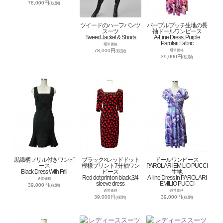
78,000円
(税別)
ツイードのハーフパンツ
パープルプッチ生地の長
スーツ
袖ドールワンピース
Tweed Jacket & Shorts
A-Line Dress, Purple
Parolari Fabric
通常価格
78,000円
通常価格
(税別)
39,000円
(税別)
黒織柄フリル付きワンピ
ブラック×レッドドット
ドールワンピース
ース
模様プリント7分袖ワン
PAROLARI EMILIO PUCCI
Black Dress With Frill
ピース
生地
Red dot print on black,3/4
A-line Dress in PAROLARI
通常価格
sleeve dress
EMILIO PUCCI
39,000円
(税別)
通常価格
通常価格
39,000円
39,000円
(税別)
(税別)