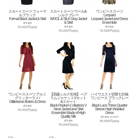
スカートスーツ フォーマ
スカートスーツ ウール&
ワンピーススーツ
ルブラック
シルク グレー
Leopard
Formal Black Jacket & Skirt
WOOL & SILK Gray Jacket
Leopard Jacket and Dress
& Skirt
Ensemble
通常価格
78,000円
通常価格
通常価格
(税別)
78,000円
78,000円
(税別)
(税別)
ワンピーススーツ アルミ
【高級シルク生地】ぺプ
ハイウエスト切替七分袖
グリッターラメ /
ラムジャケットVカット
ワンピース ブラックレー
Glitterlame Bolero & Dress
&スカート
ス
Black Peplum Collarless V
Black Lace Three Quarter
通常価格
Neck Jacket and Skirt
Sleeve High Waisted
78,000円
(税別)
Ensemble Made of High
Dress
Quality Silk
通常価格 45,000円
39,000円
通常価格
(税別)
78,000円
(税別)