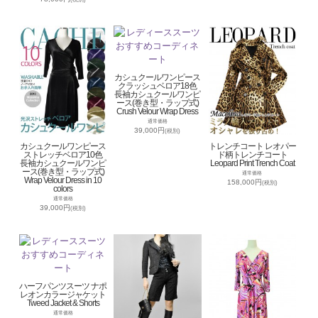
カシュクールワンピース
クラッシュベロア18色
長袖カシュクールワンピ
ース(巻き型・ラップ式)
Crush Velour Wrap Dress
通常価格
39,000円
(税別)
カシュクールワンピース
トレンチコート レオパー
ストレッチベロア10色
ド柄トレンチコート
長袖カシュクールワンピ
Leopard Print Trench Coat
ース(巻き型・ラップ式)
通常価格
Wrap Velour Dress in 10
158,000円
(税別)
colors
通常価格
39,000円
(税別)
ハーフパンツスーツ ナポ
レオンカラージャケット
Tweed Jacket & Shorts
通常価格