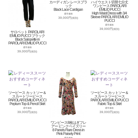
カーディガン レースブラ
ハイウエスト切替七分丈
ック
ワンピース PAROLARI
Black Lace Cardigan
EMILIO PUCCI
High Waist Dress with 3/4
通常価格
Sleeve PAROLARI EMILIO
39,000円
(税別)
PUCCI
通常価格
39,000円
(税別)
サロペット PAROLARI
EMILIO PUCCI ブラック
Black Salopette in
PAROLARI EMILIO PUCCI
通常価格
39,000円
(税別)
ツーピース カットソー＆
ツーピース カットソー＆
スカートツーピース
スカートツーピース
PAROLARI EMILIO PUCCI
PAROLARI EMILIO PUCCI
Peplum Top & Pencil Skirt
Fabric Top & Skirt
通常価格
通常価格
39,000円
39,000円
(税別)
(税別)
ワンピース8枚はぎフレ
アー ピンクペイズリー
8 Panels Flare Dress in
Pink Paisely Print
通常価格