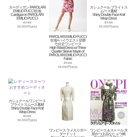
カーディガン PAROLARI
カシュクール ブライトス
EMILIO PUCCI生地
ムース素材
Cardigan in PAROLARI
Shiny Double Face Knit
EMILIO PUCCI
Wrap Dress
通常価格
通常価格
39,000円
39,000円
(税別)
(税別)
PAROLARI EMILIO PUCCI
生地×ハイウエスト切替
七分丈ワンピース
High Waist Dress w/ Three
Quarter Sleeve Made of
PAROLARI EMILIO PUCCI
Fabric
通常価格
39,000円
(税別)
カシュクールワンピース
ブライトスムース素材
Shiny Double Face Knit
Wrap Dress
通常価格
39,000円
(税別)
ワンピース ラメ入りボー
ワンピース＆ストール 大
ダードット
胆かつ上品なヒョウ柄