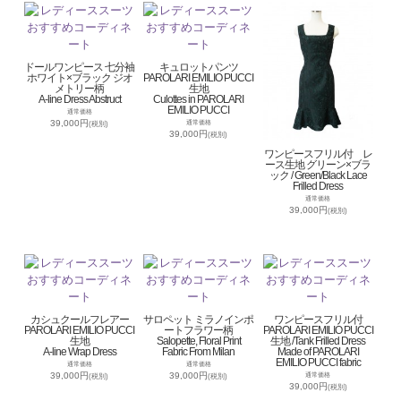
ドールワンピース 七分袖
キュロットパンツ
ホワイト×ブラック ジオ
PAROLARI EMILIO PUCCI
メトリー柄
生地
A-line Dress Abstruct
Culottes in PAROLARI
EMILIO PUCCI
通常価格
39,000円
通常価格
(税別)
39,000円
(税別)
ワンピースフリル付 レ
ース生地 グリーン×ブラ
ック / Green/Black Lace
Frilled Dress
通常価格
39,000円
(税別)
カシュクールフレアー
サロペット ミラノインポ
ワンピースフリル付
PAROLARI EMILIO PUCCI
ートフラワー柄
PAROLARI EMILIO PUCCI
生地
Salopette, Floral Print
生地 /Tank Frilled Dress
A-line Wrap Dress
Fabric From Milan
Made of PAROLARI
EMILIO PUCCI fabric
通常価格
通常価格
39,000円
39,000円
通常価格
(税別)
(税別)
39,000円
(税別)