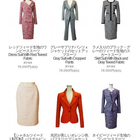
レッドツィード生地のワ
グレーサブリナパンツｘ
ラメ入りのブラック・グ
ンピーススーツ
ジャケットのセットアッ
レーのツィード生地のス
Dress Suit With Red Tweed
プスーツ
カートスーツ
Fabric
Gray Suit with Cropped
Skirt Suit With Black and
Pants
Gray Tweed Fabric
通常価格
78,000円
通常価格
通常価格
(税別)
78,000円
78,000円
(税別)
(税別)
【シャネルツイード
光沢が美しいオレンジ色
ネイビーツィード生地の
LINTON】パステルピン
パフスリーブジャケット
ワンピーススーツ