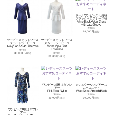
ドールワンピース 七分袖
ブラックベロア レース袖
A-line Black Velour Dress
with Lace Sleeve
通常価格
39,000円
(税別)
ツーピース カットソー＆
ツーピース カットソー＆
スカートツーピース
スカートツーピース
Navy Top & Skirt Ensemble
White Top & Skirt
Ensemble
通常価格
39,000円
通常価格
(税別)
39,000円
(税別)
ワンピース8枚はぎフレ
カシュクールフレアー ス
アー
ムースニット
Pink Floral Nylon
Wrap Dress Smooth Black
通常価格
通常価格
39,000円
39,000円
(税別)
(税別)
ワンピース8枚はぎフレ
アー