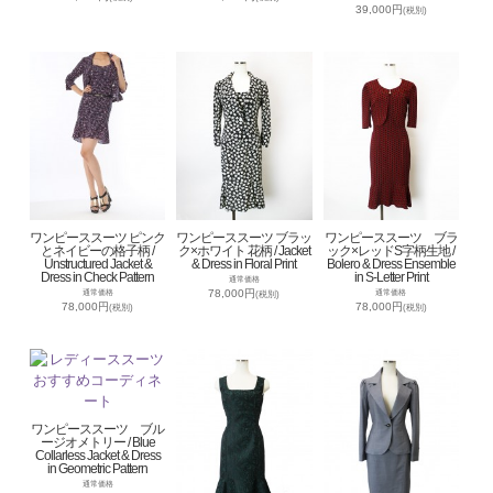
39,000円
(税別)
ワンピーススーツ ピンク
ワンピーススーツ ブラッ
ワンピーススーツ ブラ
とネイビーの格子柄 /
ク×ホワイト 花柄 / Jacket
ック×レッドS字柄生地 /
Unstructured Jacket &
& Dress in Floral Print
Bolero & Dress Ensemble
Dress in Check Pattern
in S-Letter Print
通常価格
78,000円
通常価格
通常価格
(税別)
78,000円
78,000円
(税別)
(税別)
ワンピーススーツ ブル
ージオメトリー / Blue
Collarless Jacket & Dress
in Geometric Pattern
通常価格