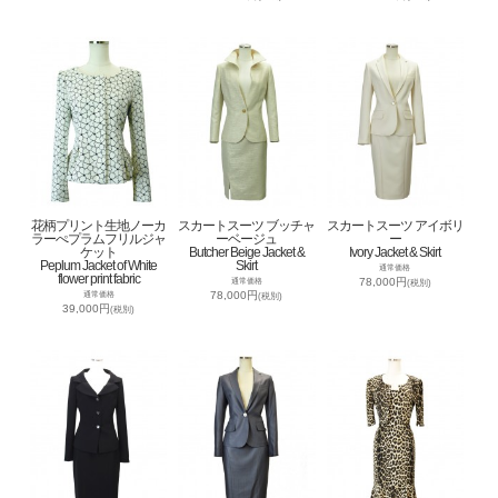
花柄プリント生地ノーカ
スカートスーツ ブッチャ
スカートスーツ アイボリ
ラーぺプラムフリルジャ
ーベージュ
ー
ケット
Butcher Beige Jacket &
Ivory Jacket & Skirt
Peplum Jacket of White
Skirt
通常価格
flower print fabric
78,000円
通常価格
(税別)
78,000円
通常価格
(税別)
39,000円
(税別)