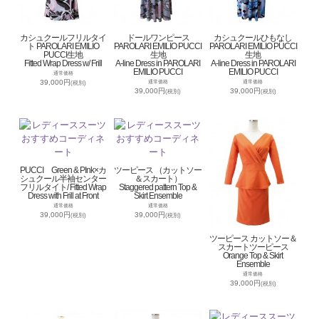
カシュクールフリルタイ
ドールワンピース
カシュクールひもなし
ト PAROLARI EMILIO
PAROLARI EMILIO PUCCI
PAROLARI EMILIO PUCCI
PUCCI生地
生地
生地
Fitted Wrap Dress w/ Frill
A-line Dress in PAROLARI
A-line Dress in PAROLARI
EMILIO PUCCI
EMILIO PUCCI
通常価格
39,000円
通常価格
通常価格
(税別)
39,000円
39,000円
(税別)
(税別)
PUCCI Green & PInk×カ
ツーピース （カットソー
シュクール半袖センター
＆スカート）
フリルタイト/ Fitted Wrap
Staggered pattern Top &
Dress with Frill at Front
Skirt Ensemble
通常価格
通常価格
39,000円
39,000円
(税別)
(税別)
ツーピース カットソー＆
スカートツーピース
Orange Top & Skirt
Ensemble
通常価格
39,000円
(税別)