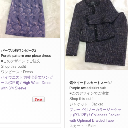
パープル柄ワンピース/
Purple pattern one-piece dress
■このデザインでご注文
Shop this outfit
ワンピース・Dress
ハイウエスト切替七分丈ワンピ
ース(OP-6) / High Waist Dress
紫ツイードスカートスーツ/
with 3/4 Sleeve
Purple tweed skirt suit
■このデザインでご注文
Shop this outfit
ジャケット・Jacket
ブレード付ノーカラージャケッ
ト(RJ-12B) / Collarless Jacket
with Optional Braided Tape
スカート・Skirt