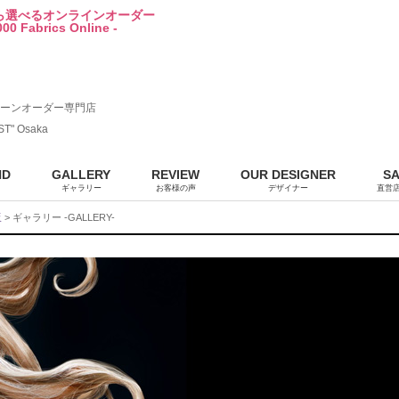
から選べるオンラインオーダー
00 Fabrics Online -
ーンオーダー専門店
ST" Osaka
ND
GALLERY
REVIEW
OUR DESIGNER
S
ギャラリー
お客様の声
デザイナー
直営
販
> ギャラリー -GALLERY-