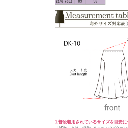
21号（6L）
83
58
1.普段着用されているサイズを目安
「AR体」とは、細身シルエットのパターン