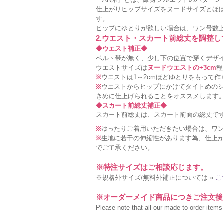
仕上がりヒップサイズをヌードサイズとほ
す。
ヒップにゆとりが欲しい場合は、ワン号数
2.ウエスト・スカート前総丈を調整
◆ウエスト補正◆
ベルト帯が無く、少し下の位置で穿くデザ
ウエストサイズは
ヌードウエストの+3cm
程
※
ウエストは1～2cmほどゆとりをもって
※
ウエストからヒップにかけてタイトめの
きめに仕上げられることをオススメします
◆スカート前総丈補正◆
スカート前総丈は、スカート前面の総丈で
※
ゆったりご着用いただきたい場合は、ワ
※
生地に若干の伸縮性があります為、仕上が
でご了承ください。
※特注サイズはご相談応じます。
※規格外サイズ/無料外補正については »
こ
※オーダーメイド商品につきご注文後
Please note that all our made to order items a