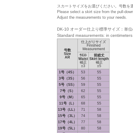
スカートサイズをお選びください。号数を
Please select a skirt size from the pull-do
Adjust the measurements to your needs.
DK-10 オーダー仕上り標準サイズ：単位
Standard measurements: in centimeters
仕上がりサイズ
Finished
Measurement
号数
Size
ｳｴｽﾄ
前総丈
AR
Waist
Skirt length
補正
補正
±3
±5
1号（4S）
53
55
3号（3S）
56
55
5号（SS）
59
55
7号（S）
62
55
9号（M）
65
55
11号（L）
68
55
13号（LL）
71
58
15号（3L）
74
58
17号（4L）
77
58
19号（5L）
80
58