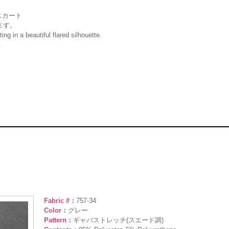
スカート
ます。
ing in a beautiful flared silhouette.
.
Fabric #：
757-34
Color：
グレー
Pattern：
ギャバストレッチ(スエード調)