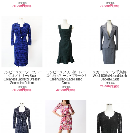
通常価格
通常価格
78,000円
78,000円
(税別)
(税別)
ワンピーススーツ ブルー
ワンピースフリル付 レー
スカートスーツ 千鳥柄 /
ジオメトリー / Blue
ス生地 グリーン×ブラック /
Wool 100% Houndstooth
Collarless Jacket & Dress in
Green/Black Lace Frilled
Jacket & Skirt
Geometric Pattern
Dress
通常価格
78,000円
(税別)
通常価格
通常価格
78,000円
39,000円
(税別)
(税別)