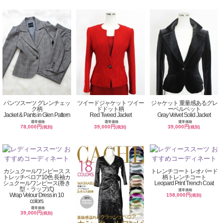
パンツスーツ グレンチェッ
ツイードジャケット ツイー
ジャケット 重量感あるグレ
ク柄
ドドット柄
ーベルベット
Jacket & Pants in Glen Pattern
Red Tweed Jacket
Gray Velvet Solid Jacket
通常価格
通常価格
通常価格
78,000円
39,000円
39,000円
(税別)
(税別)
(税別)
カシュクールワンピース ス
トレンチコート レオパード
トレッチベロア10色 長袖カ
柄トレンチコート
シュクールワンピース(巻き
Leopard Print Trench Coat
型・ラップ式)
通常価格
Wrap Velour Dress in 10
158,000円
(税別)
colors
通常価格
39,000円
(税別)