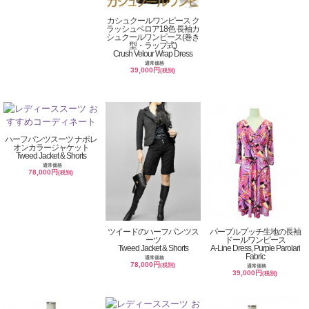
カシュクールワンピース ク
ラッシュベロア18色 長袖カ
シュクールワンピース(巻き
型・ラップ式)
Crush Velour Wrap Dress
通常価格
39,000円
(税別)
ハーフパンツスーツ ナポレ
オンカラージャケット
Tweed Jacket & Shorts
通常価格
78,000円
(税別)
ツイードのハーフパンツス
パープルプッチ生地の長袖
ーツ
ドールワンピース
Tweed Jacket & Shorts
A-Line Dress, Purple Parolari
Fabric
通常価格
78,000円
(税別)
通常価格
39,000円
(税別)