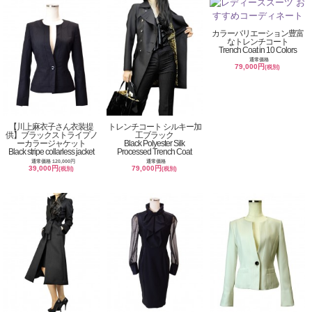
カラーバリエーション豊富
なトレンチコート
Trench Coat in 10 Colors
通常価格
79,000円
(税別)
【川上麻衣子さん衣装提
トレンチコート シルキー加
供】ブラックストライプノ
工ブラック
ーカラージャケット
Black Polyester Silk
Black stripe collarless jacket
Processed Trench Coat
通常価格 120,000円
通常価格
39,000円
79,000円
(税別)
(税別)