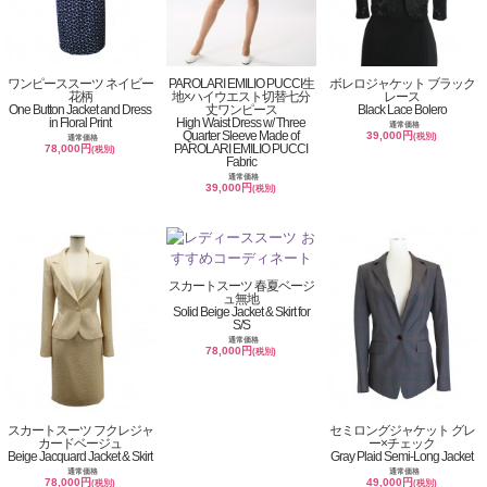
ワンピーススーツ ネイビー
PAROLARI EMILIO PUCCI生
ボレロジャケット ブラック
花柄
地×ハイウエスト切替七分
レース
One Button Jacket and Dress
丈ワンピース
Black Lace Bolero
in Floral Print
High Waist Dress w/ Three
通常価格
Quarter Sleeve Made of
39,000円
(税別)
通常価格
PAROLARI EMILIO PUCCI
78,000円
(税別)
Fabric
通常価格
39,000円
(税別)
スカートスーツ 春夏ベージ
ュ無地
Solid Beige Jacket & Skirt for
S/S
通常価格
78,000円
(税別)
スカートスーツ フクレジャ
セミロングジャケット グレ
カードベージュ
ー×チェック
Beige Jacquard Jacket & Skirt
Gray Plaid Semi-Long Jacket
通常価格
通常価格
78,000円
49,000円
(税別)
(税別)