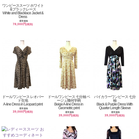
ワンピーススーツ ホワイト
&ブラックレース
White and Blacklace Jacket &
Dress
通常価格
78,000円
(税別)
ドールワンピース レオパー
ドールワンピース 七分袖 ベ
バイカラーワンピース 七分
ド生地
ージュ幾何学柄
袖
A-line Dress in Leopard print
Beige A-line Dress in
Black & Purple Dress With
Geometric print
Quarter Length Sleeve
通常価格
39,000円
(税別)
通常価格
通常価格
39,000円
39,000円
(税別)
(税別)