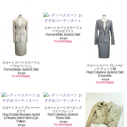
スカートスーツ カラーフォ
ーマルホワイト
Formal White Jacket & Skirt
通常価格
78,000円
(税別)
スカートスーツ カラーフォ
スカートスーツ グレー×ピ
ーマルベージュ
ンク チェック柄
Formal Beige Jacket & Skirt
Plaid Collarless Jacket & Skirt
通常価格
Ensemble
78,000円
(税別)
通常価格
78,000円
(税別)
スカートスーツ グレーバー
スカートスーツ ロービング
ズアイ
ツイードレッド
Gray Double Breasted Jacket
Red Collarless Jacket &
& Pleated Skirt in Bird’s Eye
Flared Skirt
Pattern
通常価格
78,000円
(税別)
通常価格