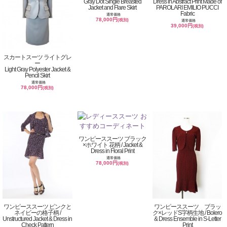
Gray Dot Single Breasted
Dress in Abstract Print Made of
Jacket and Flare Skirt
PAROLARI EMILIO PUCCI
Fabric
通常価格
78,000円
(税別)
通常価格
39,000円
(税別)
スカートスーツ ライトグレ
ー
Light Gray Polyester Jacket &
Pencil Skirt
通常価格
78,000円
(税別)
ワンピーススーツ ブラック
×ホワイト 花柄 / Jacket &
Dress in Floral Print
通常価格
78,000円
(税別)
ワンピーススーツ ピンクと
ワンピーススーツ ブラッ
ネイビーの格子柄 /
ク×レッドS字柄生地 / Bolero
Unstructured Jacket & Dress in
& Dress Ensemble in S-Letter
Check Pattern
Print