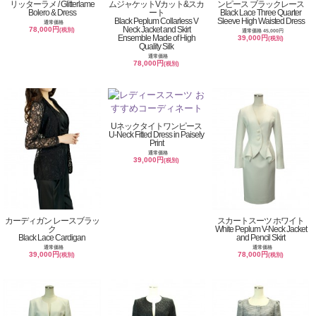
リッターラメ / Glitterlame
ムジャケットVカット&スカ
ンピース ブラックレース
Bolero & Dress
ート
Black Lace Three Quarter
Black Peplum Collarless V
Sleeve High Waisted Dress
通常価格
Neck Jacket and Skirt
78,000円
(税別)
通常価格 45,000円
Ensemble Made of High
39,000円
(税別)
Quality Silk
通常価格
78,000円
(税別)
Uネックタイトワンピース
U-Neck Fitted Dress in Paisely
Print
通常価格
39,000円
(税別)
カーディガン レースブラッ
スカートスーツ ホワイト
ク
White Peplum V-Neck Jacket
Black Lace Cardigan
and Pencil Skirt
通常価格
通常価格
39,000円
78,000円
(税別)
(税別)