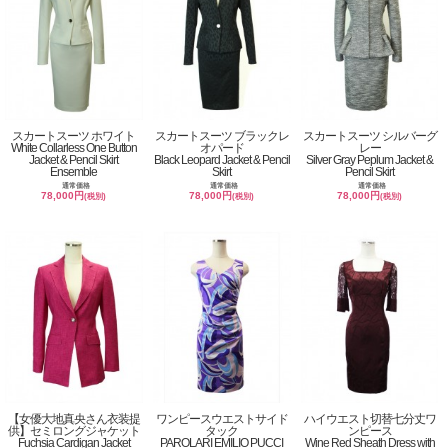
スカートスーツ ホワイト
スカートスーツ ブラックレ
スカートスーツ シルバーグ
White Collarless One Button
オパード
レー
Jacket & Pencil Skirt
Black Leopard Jacket & Pencil
Silver Gray Peplum Jacket &
Ensemble
Skirt
Pencil Skirt
通常価格
通常価格
通常価格
78,000円
78,000円
78,000円
(税別)
(税別)
(税別)
【女優大地真央さん衣装提
ワンピースウエストサイド
ハイウエスト切替七分丈ワ
供】セミロングジャケット
タック
ンピース
Fuchsia Cardigan Jacket
PAROLARI EMILIO PUCCI
Wine Red Sheath Dress with