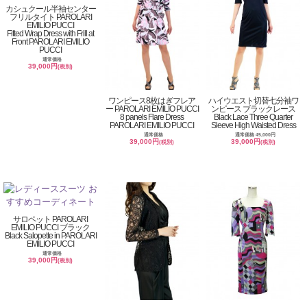
カシュクール半袖センター
フリルタイト PAROLARI
EMILIO PUCCI
Fitted Wrap Dress with Frill at
Front PAROLARI EMILIO
PUCCI
通常価格
39,000円
(税別)
ワンピース8枚はぎフレア
ハイウエスト切替七分袖ワ
ー PAROLARI EMILIO PUCCI
ンピース ブラックレース
8 panels Flare Dress
Black Lace Three Quarter
PAROLARI EMILIO PUCCI
Sleeve High Waisted Dress
通常価格
通常価格 45,000円
39,000円
39,000円
(税別)
(税別)
サロペット PAROLARI
EMILIO PUCCI ブラック
Black Salopette in PAROLARI
EMILIO PUCCI
通常価格
39,000円
(税別)