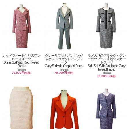
レッドツィード生地のワン
グレーサブリナパンツｘジ
ラメ入りのブラック・グレ
ピーススーツ
ャケットのセットアップス
ーのツィード生地のスカー
Dress Suit With Red Tweed
ーツ
トスーツ
Fabric
Gray Suit with Cropped Pants
Skirt Suit With Black and Gray
Tweed Fabric
通常価格
通常価格
78,000円
78,000円
(税別)
(税別)
通常価格
78,000円
(税別)