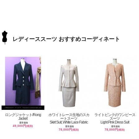
レディーススーツ おすすめコーディネート
ロングジャケット/Rong
ホワイトレース生地のスカ
ライトピンクのワンピース
Jacket
ートスーツ
スーツ
Skirt Suit, White Lace Fabric
Light Pink Dress Suit
通常価格
49,000円
(税別)
通常価格
通常価格
78,000円
78,000円
(税別)
(税別)