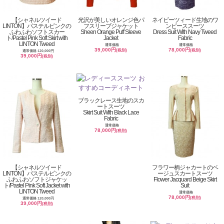
【シャネルツイード
光沢が美しいオレンジ色パ
ネイビーツィード生地のワ
LINTON】パステルピンクの
フスリーブジャケット
ンピーススーツ
ふわふわソフトスカー
Sheen Orange Puff Sleeve
Dress Suit With Navy Tweed
ト/Pastel Pink Soft Skirt with
Jacket
Fabric
LINTON Tweed
通常価格
通常価格
39,000円
78,000円
(税別)
(税別)
通常価格 120,000円
39,000円
(税別)
ブラックレース生地のスカ
ートスーツ
Skirt Suit With Black Lace
Fabric
通常価格
78,000円
(税別)
【シャネルツイード
フラワー柄ジャカートのベ
LINTON】パステルピンクの
ージュスカートスーツ
ふわふわソフトジャケッ
Flower Jacquard Beige Skirt
ト/Pastel Pink Soft Jacket with
Suit
LINTON Tweed
通常価格
78,000円
(税別)
通常価格 120,000円
39,000円
(税別)