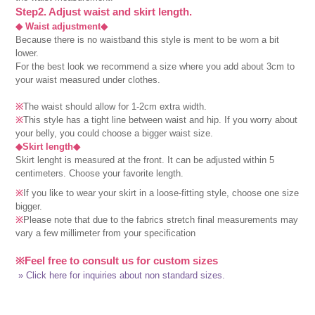
Step2. Adjust waist and skirt length.
◆ Waist adjustment◆
Because there is no waistband this style is ment to be worn a bit
lower.
For the best look we recommend a size where you add about 3cm to
your waist measured under clothes.
※
The waist should allow for 1-2cm extra width.
※
This style has a tight line between waist and hip. If you worry about
your belly, you could choose a bigger waist size.
◆Skirt length◆
Skirt lenght is measured at the front. It can be adjusted within 5
centimeters. Choose your favorite length.
※
If you like to wear your skirt in a loose-fitting style, choose one size
bigger.
※
Please note that due to the fabrics stretch final measurements may
vary a few millimeter from your specification
※Feel free to consult us for custom sizes
» Click here for inquiries about non standard sizes.