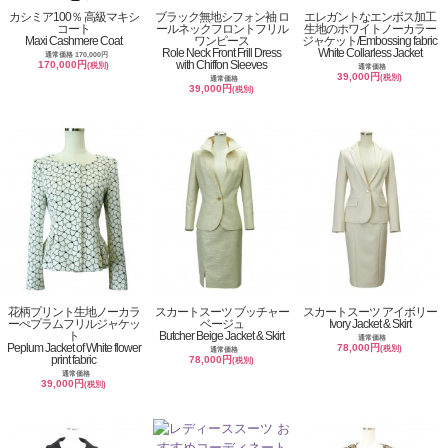
カシミア100％ 高級マキシ
ブラック無地シフォン袖 ロ
エレガントなエンボス加工
コート
ールネックフロントフリル
生地のホワイトノーカラー
Maxi Cashmere Coat
ワンピース
ジャケット/Embossing fabric
Role Neck Front Frill Dress
White Collarless Jacket
通常価格 170,000円
with Chiffon Sleeves
170,000円
(税別)
通常価格
39,000円
(税別)
通常価格
39,000円
(税別)
花柄プリント生地ノーカラ
スカートスーツ ブッチャー
スカートスーツ アイボリー
ーぺプラムフリルジャケッ
ベージュ
Ivory Jacket & Skirt
ト
Butcher Beige Jacket & Skirt
通常価格
Peplum Jacket of White flower
78,000円
(税別)
通常価格
print fabric
78,000円
(税別)
通常価格
39,000円
(税別)