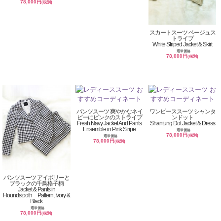
78,000円
(税別)
スカートスーツ ベージュス
トライプ
White Striped Jacket & Skirt
通常価格
78,000円
(税別)
パンツスーツ 爽やかなネイ
ワンピーススーツ シャンタ
ビーにピンクのストライプ
ンドット
Fresh Navy Jacket And Pants
Shantung Dot Jacket & Dress
Ensemble in Pink Stripe
通常価格
78,000円
(税別)
通常価格
78,000円
(税別)
パンツスーツ アイボリーと
ブラックの千鳥格子柄
Jacket & Pants in
Houndstooth Pattern, Ivory &
Black
通常価格
78,000円
(税別)