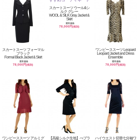
スカートスーツ ウール&シ
ルク グレー
WOOL & SILK Gray Jacket &
Skirt
通常価格
78,000円
(税別)
スカートスーツ フォーマル
ワンピーススーツ Leopard
ブラック
Leopard Jacket and Dress
Formal Black Jacket & Skirt
Ensemble
通常価格
通常価格
78,000円
78,000円
(税別)
(税別)
ワンピーススーツ アルミグ
【高級シルク生地】ぺプラ
ハイウエスト切替七分袖ワ