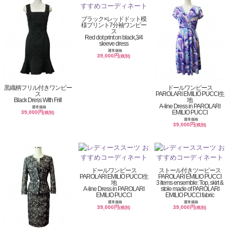
ブラック×レッドドット模
様プリント7分袖ワンピー
ス
Red dot print on black,3/4
sleeve dress
通常価格
39,000円
(税別)
黒織柄フリル付きワンピー
ドールワンピース
ス
PAROLARI EMILIO PUCCI生
Black Dress With Frill
地
A-line Dress in PAROLARI
通常価格
EMILIO PUCCI
39,000円
(税別)
通常価格
39,000円
(税別)
ドールワンピース
ストール付きツーピース
PAROLARI EMILIO PUCCI生
PAROLARI EMILIO PUCCI
地
3 items ensemble: Top, skirt &
A-line Dress in PAROLARI
stole made of PAROLARI
EMILIO PUCCI
EMILIO PUCCI fabric
通常価格
通常価格
39,000円
39,000円
(税別)
(税別)