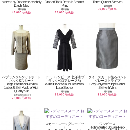
ordered by Japanese celebrity
Draped Tank Dress In Abstract
Three Quarter Sleeves
Daichi Mao
Print
通常価格
39,000円
(税別)
通常価格
通常価格
49,000円
39,000円
(税別)
(税別)
ぺプラムジャケットボート
ドールワンピース 七分袖 ブ
タイトスカート後ろベント
ネック&スカート
ラックベロア レース袖
グレーストライプ
Beige Boatneck Peplum
A-line Black Velour Dress with
Gray Polyester Stripe Pencil
Jacket & Skirt Made of High
Lace Sleeve
Skirt with Vent
Quality Silk
通常価格
通常価格
39,000円
39,000円
(税別)
(税別)
通常価格 98,000円
78,000円
(税別)
スカートスーツ グレードッ
ワンピース
ト
High Waisted Square Neck