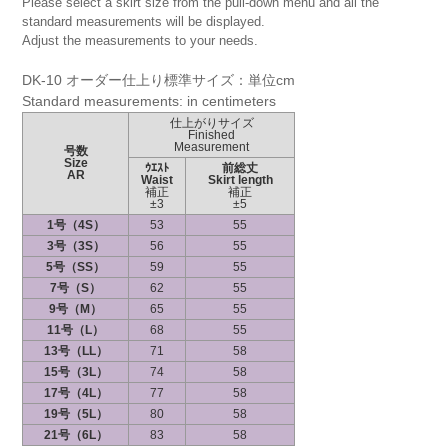
Please select a skirt size from the pull-down menu and all the
standard measurements will be displayed.
Adjust the measurements to your needs.
DK-10 オーダー仕上り標準サイズ：単位cm
Standard measurements: in centimeters
仕上がりサイズ
Finished
Measurement
号数
Size
ｳｴｽﾄ
前総丈
AR
Waist
Skirt length
補正
補正
±3
±5
1号（4S）
53
55
3号（3S）
56
55
5号（SS）
59
55
7号（S）
62
55
9号（M）
65
55
11号（L）
68
55
13号（LL）
71
58
15号（3L）
74
58
17号（4L）
77
58
19号（5L）
80
58
21号（6L）
83
58