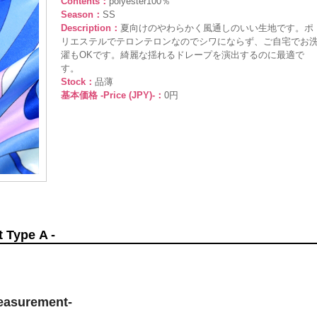
Contents：
polyester100％
Season：
SS
Description：
夏向けのやわらかく風通しのいい生地です。ポ
リエステルでテロンテロンなのでシワにならず、ご自宅でお
濯もOKです。綺麗な揺れるドレープを演出するのに最適で
す。
Stock：
品薄
基本価格 -Price (JPY)-：
0円
Type A -
surement-