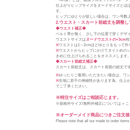
仕上がりヒップサイズをヌードサイズとほ
す。
ヒップにゆとりが欲しい場合は、ワン号数
2.ウエスト・スカート前総丈を調整
◆ウエスト補正◆
ベルト帯が無く、少し下の位置で穿くデザ
ウエストサイズは
ヌードウエストの+3cm
程
※
ウエストは1～2cmほどゆとりをもって
※
ウエストからヒップにかけてタイトめの
きめに仕上げられることをオススメします
◆スカート前総丈補正◆
スカート前総丈は、スカート前面の総丈で
※
ゆったりご着用いただきたい場合は、ワ
※
生地に若干の伸縮性があります為、仕上が
でご了承ください。
※特注サイズはご相談応じます。
※規格外サイズ/無料外補正については »
こ
※オーダーメイド商品につきご注文後
Please note that all our made to order items a