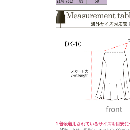
21号（6L）
83
58
1.普段着用されているサイズを目安
「AR体」とは、細身シルエットのパターン