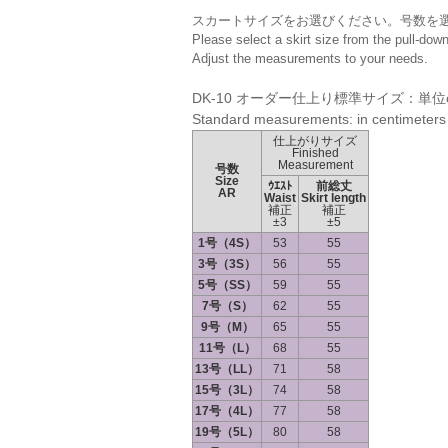
スカートサイズをお選びください。号数を
Please select a skirt size from the pull-do
Adjust the measurements to your needs.
DK-10 オーダー仕上り標準サイズ：単位
Standard measurements: in centimeters
仕上がりサイズ
Finished
Measurement
号数
Size
ｳｴｽﾄ
前総丈
AR
Waist
Skirt length
補正
補正
±3
±5
1号（4S）
53
55
3号（3S）
56
55
5号（SS）
59
55
7号（S）
62
55
9号（M）
65
55
11号（L）
68
55
13号（LL）
71
58
15号（3L）
74
58
17号（4L）
77
58
19号（5L）
80
58