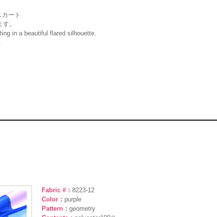
スカート
ます。
ing in a beautiful flared silhouette.
.
Fabric #：
8223-12
Color：
purple
Pattern：
geometry