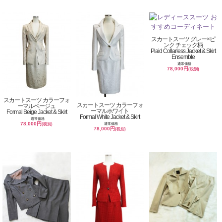
スカートスーツ グレー×ピ
ンク チェック柄
Plaid Collarless Jacket & Skirt
Ensemble
通常価格
78,000円
(税別)
スカートスーツ カラーフォ
スカートスーツ カラーフォ
ーマルベージュ
ーマルホワイト
Formal Beige Jacket & Skirt
Formal White Jacket & Skirt
通常価格
78,000円
通常価格
(税別)
78,000円
(税別)