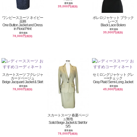
通常価格
39,000円
(税別)
ワンピーススーツ ネイビー
ボレロジャケット ブラック
花柄
レース
One Button Jacket and Dress
Black Lace Bolero
in Floral Print
通常価格
39,000円
(税別)
通常価格
78,000円
(税別)
スカートスーツ フクレジャ
セミロングジャケット グレ
カードベージュ
ー×チェック
Beige Jacquard Jacket & Skirt
Gray Plaid Semi-Long Jacket
通常価格
通常価格
78,000円
49,000円
(税別)
(税別)
スカートスーツ 春夏ベージ
ュ無地
Solid Beige Jacket & Skirt for
S/S
通常価格
78,000円
(税別)