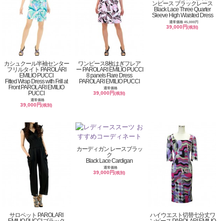
ンピース ブラックレース
Black Lace Three Quarter
Sleeve High Waisted Dress
通常価格 45,000円
39,000円
(税別)
カシュクール半袖センター
ワンピース8枚はぎフレア
フリルタイト PAROLARI
ー PAROLARI EMILIO PUCCI
EMILIO PUCCI
8 panels Flare Dress
Fitted Wrap Dress with Frill at
PAROLARI EMILIO PUCCI
Front PAROLARI EMILIO
通常価格
PUCCI
39,000円
(税別)
通常価格
39,000円
(税別)
カーディガン レースブラッ
ク
Black Lace Cardigan
通常価格
39,000円
(税別)
サロペット PAROLARI
ハイウエスト切替七分丈ワ
EMILIO PUCCI ブラック
ンピース PAROLARI EMILIO