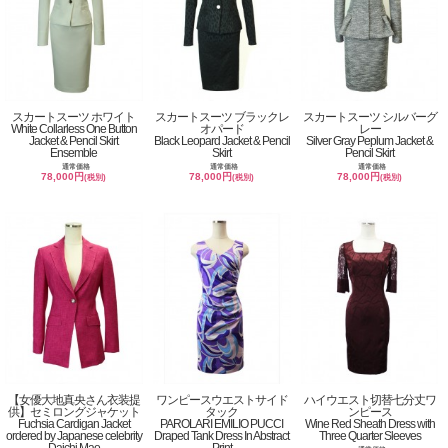
スカートスーツ ホワイト
スカートスーツ ブラックレ
スカートスーツ シルバーグ
White Collarless One Button
オパード
レー
Jacket & Pencil Skirt
Black Leopard Jacket & Pencil
Silver Gray Peplum Jacket &
Ensemble
Skirt
Pencil Skirt
通常価格
通常価格
通常価格
78,000円
78,000円
78,000円
(税別)
(税別)
(税別)
【女優大地真央さん衣装提
ワンピースウエストサイド
ハイウエスト切替七分丈ワ
供】セミロングジャケット
タック
ンピース
Fuchsia Cardigan Jacket
PAROLARI EMILIO PUCCI
Wine Red Sheath Dress with
ordered by Japanese celebrity
Draped Tank Dress In Abstract
Three Quarter Sleeves
Daichi Mao
Print