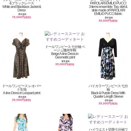
&ブラックレース
PAROLARI EMILIO PUCCI
White and Blacklace Jacket &
3 items ensemble: Top, skirt &
Dress
stole made of PAROLARI
EMILIO PUCCI fabric
通常価格
78,000円
(税別)
通常価格
39,000円
(税別)
ドールワンピース 七分袖 ベ
ージュ幾何学柄
Beige A-line Dress in
Geometric print
通常価格
39,000円
(税別)
ドールワンピース レオパー
バイカラーワンピース 七分
ド生地
袖
A-line Dress in Leopard print
Black & Purple Dress With
Quarter Length Sleeve
通常価格
39,000円
(税別)
通常価格
39,000円
(税別)
ハイウエスト切替七分袖ワ