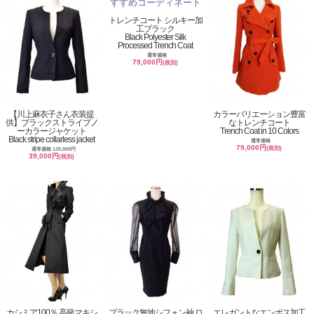
トレンチコート シルキー加
工ブラック
Black Polyester Silk
Processed Trench Coat
通常価格
79,000円
(税別)
【川上麻衣子さん衣装提
カラーバリエーション豊富
供】ブラックストライプノ
なトレンチコート
ーカラージャケット
Trench Coat in 10 Colors
Black stripe collarless jacket
通常価格
79,000円
(税別)
通常価格 120,000円
39,000円
(税別)
カシミア100％ 高級マキシ
ブラック無地シフォン袖 ロ
エレガントなエンボス加工