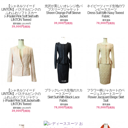
【シャネルツイード
光沢が美しいオレンジ色パ
ネイビーツィード生地のワ
LINTON】パステルピンクの
フスリーブジャケット
ンピーススーツ
ふわふわソフトスカー
Sheen Orange Puff Sleeve
Dress Suit With Navy Tweed
ト/Pastel Pink Soft Skirt with
Jacket
Fabric
LINTON Tweed
通常価格
通常価格
39,000円
78,000円
(税別)
(税別)
通常価格 120,000円
39,000円
(税別)
【シャネルツイード
ブラックレース生地のスカ
フラワー柄ジャカートのベ
LINTON】パステルピンクの
ートスーツ
ージュスカートスーツ
ふわふわソフトジャケッ
Skirt Suit With Black Lace
Flower Jacquard Beige Skirt
ト/Pastel Pink Soft Jacket with
Fabric
Suit
LINTON Tweed
通常価格
通常価格
78,000円
78,000円
(税別)
(税別)
通常価格 120,000円
39,000円
(税別)