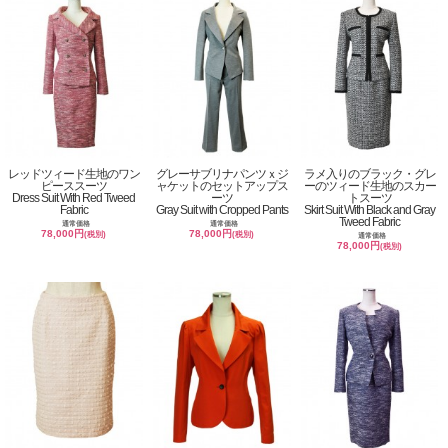
レッドツィード生地のワン
グレーサブリナパンツｘジ
ラメ入りのブラック・グレ
ピーススーツ
ャケットのセットアップス
ーのツィード生地のスカー
Dress Suit With Red Tweed
ーツ
トスーツ
Fabric
Gray Suit with Cropped Pants
Skirt Suit With Black and Gray
Tweed Fabric
通常価格
通常価格
78,000円
78,000円
(税別)
(税別)
通常価格
78,000円
(税別)