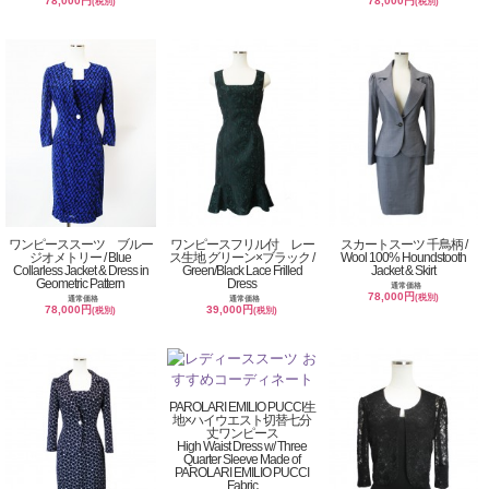
78,000円
78,000円
(税別)
(税別)
ワンピーススーツ ブルー
ワンピースフリル付 レー
スカートスーツ 千鳥柄 /
ジオメトリー / Blue
ス生地 グリーン×ブラック /
Wool 100% Houndstooth
Collarless Jacket & Dress in
Green/Black Lace Frilled
Jacket & Skirt
Geometric Pattern
Dress
通常価格
78,000円
(税別)
通常価格
通常価格
78,000円
39,000円
(税別)
(税別)
PAROLARI EMILIO PUCCI生
地×ハイウエスト切替七分
丈ワンピース
High Waist Dress w/ Three
Quarter Sleeve Made of
PAROLARI EMILIO PUCCI
Fabric