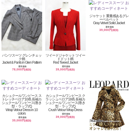
ジャケット 重量感あるグレ
ーベルベット
Gray Velvet Solid Jacket
通常価格
39,000円
(税別)
パンツスーツ グレンチェッ
ツイードジャケット ツイー
ク柄
ドドット柄
Jacket & Pants in Glen Pattern
Red Tweed Jacket
通常価格
通常価格
78,000円
39,000円
(税別)
(税別)
カシュクールワンピース ス
カシュクールワンピース ク
トレッチベロア10色 長袖カ
ラッシュベロア18色 長袖カ
シュクールワンピース(巻き
シュクールワンピース(巻き
型・ラップ式)
型・ラップ式)
Wrap Velour Dress in 10
Crush Velour Wrap Dress
colors
通常価格
39,000円
(税別)
通常価格
39,000円
(税別)