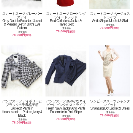
スカートスーツ グレーバー
スカートスーツ ロービング
スカートスーツ ベージュス
ズアイ
ツイードレッド
トライプ
Gray Double Breasted Jacket
Red Collarless Jacket &
White Striped Jacket & Skirt
& Pleated Skirt in Bird’s Eye
Flared Skirt
通常価格
Pattern
78,000円
(税別)
通常価格
78,000円
(税別)
通常価格
78,000円
(税別)
パンツスーツ アイボリーと
パンツスーツ 爽やかなネイ
ワンピーススーツ シャンタ
ブラックの千鳥格子柄
ビーにピンクのストライプ
ンドット
Jacket & Pants in
Fresh Navy Jacket And Pants
Shantung Dot Jacket & Dress
Houndstooth Pattern, Ivory &
Ensemble in Pink Stripe
通常価格
Black
78,000円
(税別)
通常価格
78,000円
(税別)
通常価格
78,000円
(税別)