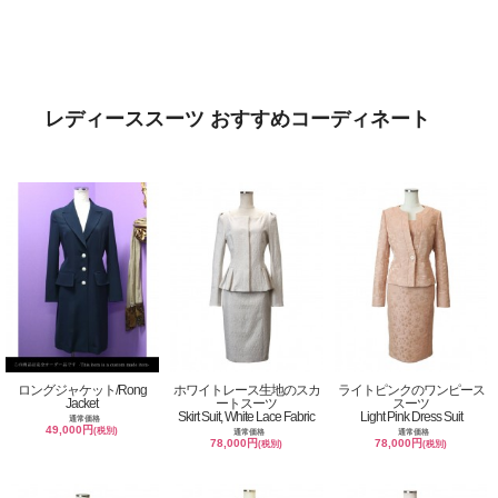
レディーススーツ おすすめコーディネート
ロングジャケット/Rong
ホワイトレース生地のスカ
ライトピンクのワンピース
Jacket
ートスーツ
スーツ
Skirt Suit, White Lace Fabric
Light Pink Dress Suit
通常価格
49,000円
(税別)
通常価格
通常価格
78,000円
78,000円
(税別)
(税別)