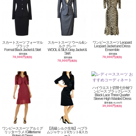
スカートスーツ フォーマル
スカートスーツ ウール&シ
ワンピーススーツ Leopard
ブラック
ルク グレー
Leopard Jacket and Dress
Formal Black Jacket & Skirt
WOOL & SILK Gray Jacket &
Ensemble
Skirt
通常価格
通常価格
78,000円
78,000円
(税別)
(税別)
通常価格
78,000円
(税別)
ハイウエスト切替七分袖ワ
ンピース ブラックレース
Black Lace Three Quarter
Sleeve High Waisted Dress
通常価格 45,000円
39,000円
(税別)
ワンピーススーツ アルミグ
【高級シルク生地】ぺプラ
リッターラメ / Glitterlame
ムジャケットVカット&スカ
Bolero & Dress
ート