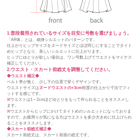
1.普段着用されているサイズを目安に号数を選びましょう。
「AR体」とは、細身シルエットのパターンです。
仕上がりヒップサイズをヌードサイズとほぼ同じにすることでタイト
めヒップとなり、美しいシルエットに仕上がります。
ヒップにゆとりが欲しい場合は、ワン号数上げてウエストをマイナス
補正してください。
2.ウエスト・スカート前総丈を調整してください。
◆ウエスト補正◆
ベルト帯が無く、少し下の位置で穿くデザインです。
ウエストサイズは
ヌードウエストの+3cm
程度の仕上がり寸法でフィ
ットする感じです。
※
ウエストは1～2cmほどゆとりをもって作られることをオススメし
ます。
※
ウエストからヒップにかけてタイトめのシルエットになっておりま
すので、お腹周りが気になる方はウエストを多少大きめに仕上げられ
ることをオススメします。
◆スカート前総丈補正◆
スカート前総丈は、スカート前面の総丈です。