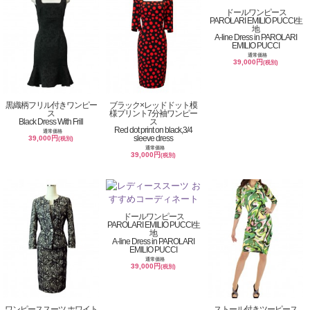
ドールワンピース
PAROLARI EMILIO PUCCI生
地
A-line Dress in PAROLARI
EMILIO PUCCI
通常価格
39,000円
(税別)
黒織柄フリル付きワンピー
ブラック×レッドドット模
ス
様プリント7分袖ワンピー
Black Dress With Frill
ス
Red dot print on black,3/4
通常価格
sleeve dress
39,000円
(税別)
通常価格
39,000円
(税別)
ドールワンピース
PAROLARI EMILIO PUCCI生
地
A-line Dress in PAROLARI
EMILIO PUCCI
通常価格
39,000円
(税別)
ワンピーススーツ ホワイト
ストール付きツーピース