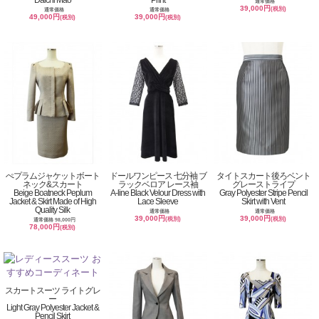
通常価格
39,000円
(税別)
通常価格
通常価格
49,000円
39,000円
(税別)
(税別)
ぺプラムジャケットボート
ドールワンピース 七分袖 ブ
タイトスカート後ろベント
ネック&スカート
ラックベロア レース袖
グレーストライプ
Beige Boatneck Peplum
A-line Black Velour Dress with
Gray Polyester Stripe Pencil
Jacket & Skirt Made of High
Lace Sleeve
Skirt with Vent
Quality Silk
通常価格
通常価格
39,000円
39,000円
(税別)
(税別)
通常価格 98,000円
78,000円
(税別)
スカートスーツ ライトグレ
ー
Light Gray Polyester Jacket &
Pencil Skirt