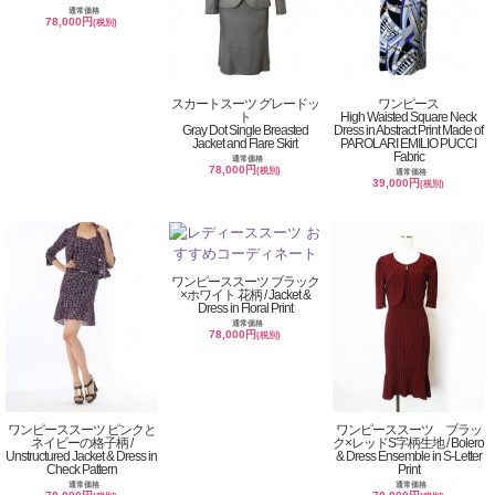
通常価格
78,000円
(税別)
スカートスーツ グレードッ
ワンピース
ト
High Waisted Square Neck
Gray Dot Single Breasted
Dress in Abstract Print Made of
Jacket and Flare Skirt
PAROLARI EMILIO PUCCI
Fabric
通常価格
78,000円
(税別)
通常価格
39,000円
(税別)
ワンピーススーツ ブラック
×ホワイト 花柄 / Jacket &
Dress in Floral Print
通常価格
78,000円
(税別)
ワンピーススーツ ピンクと
ワンピーススーツ ブラッ
ネイビーの格子柄 /
ク×レッドS字柄生地 / Bolero
Unstructured Jacket & Dress in
& Dress Ensemble in S-Letter
Check Pattern
Print
通常価格
通常価格