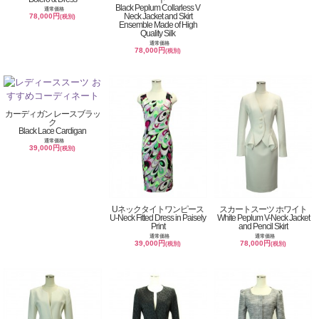
Black Peplum Collarless V
通常価格
Neck Jacket and Skirt
78,000円
(税別)
Ensemble Made of High
Quality Silk
通常価格
78,000円
(税別)
カーディガン レースブラッ
ク
Black Lace Cardigan
通常価格
39,000円
(税別)
Uネックタイトワンピース
スカートスーツ ホワイト
U-Neck Fitted Dress in Paisely
White Peplum V-Neck Jacket
Print
and Pencil Skirt
通常価格
通常価格
39,000円
78,000円
(税別)
(税別)