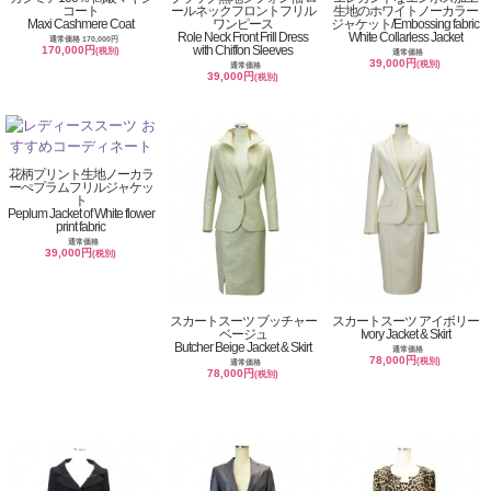
コート
ールネックフロントフリル
生地のホワイトノーカラー
Maxi Cashmere Coat
ワンピース
ジャケット/Embossing fabric
Role Neck Front Frill Dress
White Collarless Jacket
通常価格 170,000円
with Chiffon Sleeves
170,000円
(税別)
通常価格
39,000円
(税別)
通常価格
39,000円
(税別)
花柄プリント生地ノーカラ
ーぺプラムフリルジャケッ
ト
Peplum Jacket of White flower
print fabric
通常価格
39,000円
(税別)
スカートスーツ ブッチャー
スカートスーツ アイボリー
ベージュ
Ivory Jacket & Skirt
Butcher Beige Jacket & Skirt
通常価格
78,000円
(税別)
通常価格
78,000円
(税別)