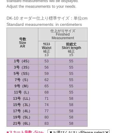
standard measurements will be displayed.
Adjust the measurements to your needs.
DK-10 オーダー仕上り標準サイズ：単位cm
Standard measurements: in centimeters
仕上がりサイズ
Finished
Measurement
号数
Size
ｳｴｽﾄ
前総丈
AR
Waist
Skirt length
補正
補正
±3
±5
1号（4S）
53
55
3号（3S）
56
55
5号（SS）
59
55
7号（S）
62
55
9号（M）
65
55
11号（L）
68
55
13号（LL）
71
58
15号（3L）
74
58
17号（4L）
77
58
19号（5L）
80
58
21号（6L）
83
58
■スカート号数 -Size-