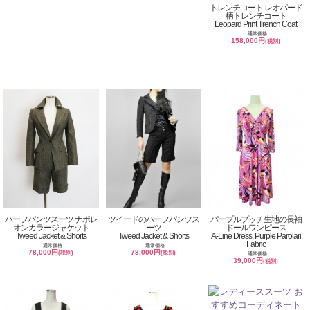
トレンチコート レオパード
柄トレンチコート
Leopard Print Trench Coat
通常価格
158,000円
(税別)
ハーフパンツスーツ ナポレ
ツイードのハーフパンツス
パープルプッチ生地の長袖
オンカラージャケット
ーツ
ドールワンピース
Tweed Jacket & Shorts
Tweed Jacket & Shorts
A-Line Dress, Purple Parolari
Fabric
通常価格
通常価格
78,000円
78,000円
(税別)
(税別)
通常価格
39,000円
(税別)