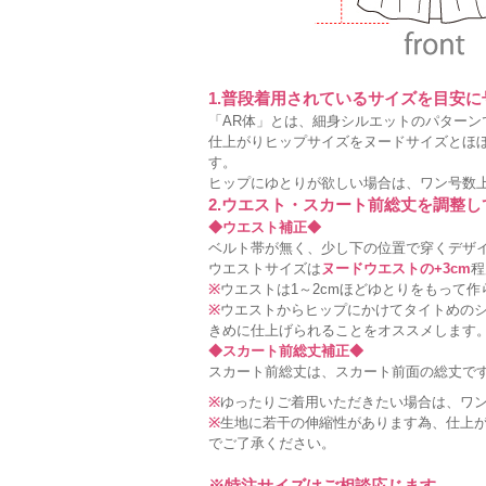
1.普段着用されているサイズを目安
「AR体」とは、細身シルエットのパターン
仕上がりヒップサイズをヌードサイズとほ
す。
ヒップにゆとりが欲しい場合は、ワン号数
2.ウエスト・スカート前総丈を調整
◆ウエスト補正◆
ベルト帯が無く、少し下の位置で穿くデザ
ウエストサイズは
ヌードウエストの+3cm
程
※
ウエストは1～2cmほどゆとりをもって
※
ウエストからヒップにかけてタイトめの
きめに仕上げられることをオススメします
◆スカート前総丈補正◆
スカート前総丈は、スカート前面の総丈で
※
ゆったりご着用いただきたい場合は、ワ
※
生地に若干の伸縮性があります為、仕上が
でご了承ください。
※特注サイズはご相談応じます。