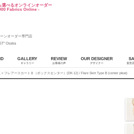
から選べるオンラインオーダー
00 Fabrics Online -
ーンオーダー専門店
ST" Osaka
ND
GALLERY
REVIEW
OUR DESIGNER
S
ギャラリー
お客様の声
デザイナー
直営
販
> フレアースカートＢ（ボックスセンター）(DK-12) / Flare Skirt Type B (center pleat)