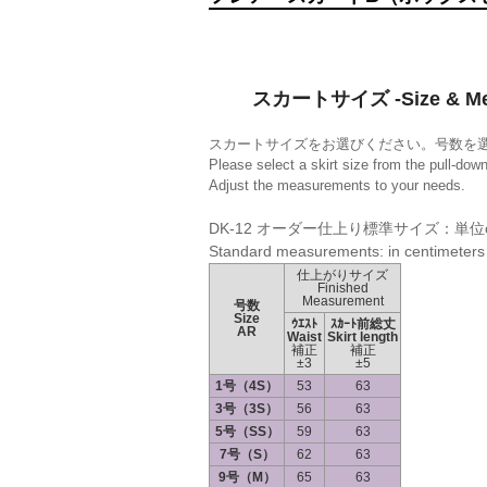
スカートサイズ -Size & Mea
スカートサイズをお選びください。号数を
Please select a skirt size from the pull-do
Adjust the measurements to your needs.
DK-12 オーダー仕上り標準サイズ：単位
Standard measurements: in centimeters
仕上がりサイズ
Finished
Measurement
号数
Size
ｳｴｽﾄ
ｽｶｰﾄ前総丈
AR
Waist
Skirt length
補正
補正
±3
±5
1号（4S）
53
63
3号（3S）
56
63
5号（SS）
59
63
7号（S）
62
63
9号（M）
65
63