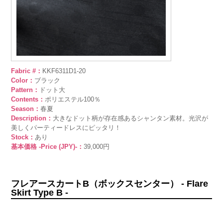
Fabric #：
KKF6311D1-20
Color：
ブラック
Pattern：
ドット大
Contents：
ポリエステル100％
Season：
春夏
Description：
大きなドット柄が存在感あるシャンタン素材。光沢が
美しくパーティードレスにピッタリ！
Stock：
あり
基本価格 -Price (JPY)-：
39,000円
フレアースカートB（ボックスセンター） - Flare
Skirt Type B -