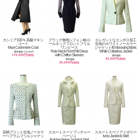
カシミア100％ 高級マキシ
ブラック無地シフォン袖 ロ
エレガントなエンボス加工
コート
ールネックフロントフリル
生地のホワイトノーカラー
Maxi Cashmere Coat
ワンピース
ジャケット/Embossing fabric
Role Neck Front Frill Dress
White Collarless Jacket
通常価格 170,000円
with Chiffon Sleeves
170,000円
(税別)
通常価格
39,000円
(税別)
通常価格
39,000円
(税別)
花柄プリント生地ノーカラ
スカートスーツ ブッチャー
スカートスーツ アイボリー
ーぺプラムフリルジャケッ
ベージュ
Ivory Jacket & Skirt
ト
Butcher Beige Jacket & Skirt