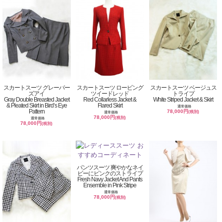
スカートスーツ グレーバー
スカートスーツ ロービング
スカートスーツ ベージュス
ズアイ
ツイードレッド
トライプ
Gray Double Breasted Jacket
Red Collarless Jacket &
White Striped Jacket & Skirt
& Pleated Skirt in Bird’s Eye
Flared Skirt
通常価格
Pattern
78,000円
(税別)
通常価格
78,000円
(税別)
通常価格
78,000円
(税別)
パンツスーツ 爽やかなネイ
ビーにピンクのストライプ
Fresh Navy Jacket And Pants
Ensemble in Pink Stripe
通常価格
78,000円
(税別)