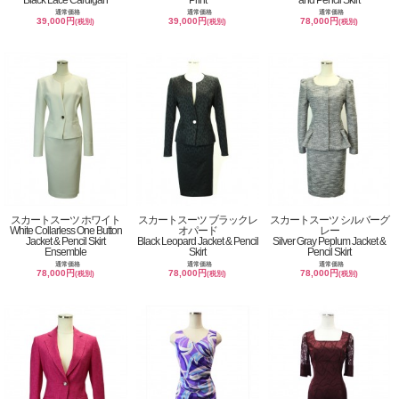
通常価格
通常価格
通常価格
39,000円
39,000円
78,000円
(税別)
(税別)
(税別)
スカートスーツ ホワイト
スカートスーツ ブラックレ
スカートスーツ シルバーグ
White Collarless One Button
オパード
レー
Jacket & Pencil Skirt
Black Leopard Jacket & Pencil
Silver Gray Peplum Jacket &
Ensemble
Skirt
Pencil Skirt
通常価格
通常価格
通常価格
78,000円
78,000円
78,000円
(税別)
(税別)
(税別)