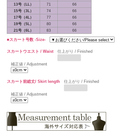
13号（LL）
71
66
15号（3L）
74
66
17号（4L）
77
66
19号（5L）
80
66
21号（6L）
83
66
■スカート号数 -Size-
スカートウエスト / Waist
仕上がり / Finished
補正値 / Adjustment
スカート前総丈/ Skirt length
仕上がり / Finished
補正値 / Adjustment