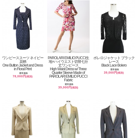
ワンピーススーツ ネイビー
PAROLARI EMILIO PUCCI生
ボレロジャケット ブラック
花柄
地×ハイウエスト切替七分
レース
One Button Jacket and Dress
丈ワンピース
Black Lace Bolero
in Floral Print
High Waist Dress w/ Three
通常価格
Quarter Sleeve Made of
39,000円
(税別)
通常価格
PAROLARI EMILIO PUCCI
78,000円
(税別)
Fabric
通常価格
39,000円
(税別)