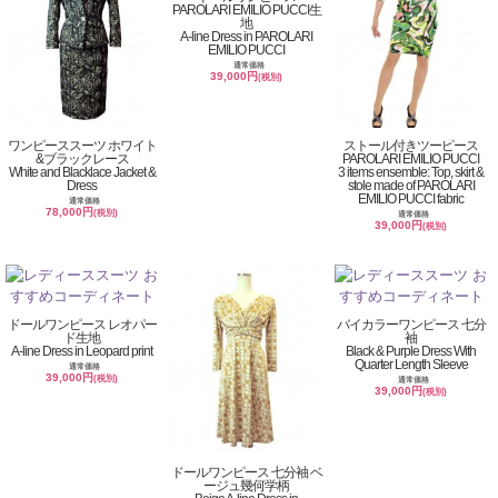
PAROLARI EMILIO PUCCI生
地
A-line Dress in PAROLARI
EMILIO PUCCI
通常価格
39,000円
(税別)
ワンピーススーツ ホワイト
ストール付きツーピース
&ブラックレース
PAROLARI EMILIO PUCCI
White and Blacklace Jacket &
3 items ensemble: Top, skirt &
Dress
stole made of PAROLARI
EMILIO PUCCI fabric
通常価格
78,000円
(税別)
通常価格
39,000円
(税別)
ドールワンピース レオパー
バイカラーワンピース 七分
ド生地
袖
A-line Dress in Leopard print
Black & Purple Dress With
Quarter Length Sleeve
通常価格
39,000円
(税別)
通常価格
39,000円
(税別)
ドールワンピース 七分袖 ベ
ージュ幾何学柄