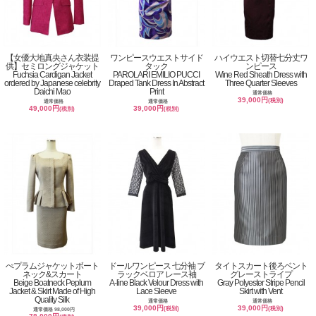
【女優大地真央さん衣装提
ワンピースウエストサイド
ハイウエスト切替七分丈ワ
供】セミロングジャケット
タック
ンピース
Fuchsia Cardigan Jacket
PAROLARI EMILIO PUCCI
Wine Red Sheath Dress with
ordered by Japanese celebrity
Draped Tank Dress In Abstract
Three Quarter Sleeves
Daichi Mao
Print
通常価格
39,000円
(税別)
通常価格
通常価格
49,000円
39,000円
(税別)
(税別)
ぺプラムジャケットボート
ドールワンピース 七分袖 ブ
タイトスカート後ろベント
ネック&スカート
ラックベロア レース袖
グレーストライプ
Beige Boatneck Peplum
A-line Black Velour Dress with
Gray Polyester Stripe Pencil
Jacket & Skirt Made of High
Lace Sleeve
Skirt with Vent
Quality Silk
通常価格
通常価格
39,000円
39,000円
(税別)
(税別)
通常価格 98,000円