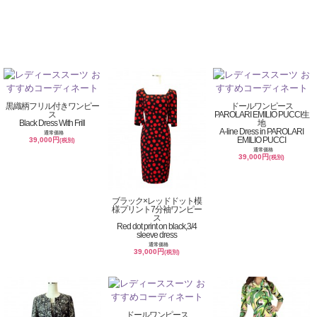
黒織柄フリル付きワンピー
ドールワンピース
ス
PAROLARI EMILIO PUCCI生
Black Dress With Frill
地
A-line Dress in PAROLARI
通常価格
EMILIO PUCCI
39,000円
(税別)
通常価格
39,000円
(税別)
ブラック×レッドドット模
様プリント7分袖ワンピー
ス
Red dot print on black,3/4
sleeve dress
通常価格
39,000円
(税別)
ドールワンピース