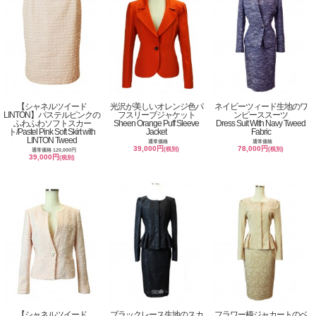
【シャネルツイード
光沢が美しいオレンジ色パ
ネイビーツィード生地のワ
LINTON】パステルピンクの
フスリーブジャケット
ンピーススーツ
ふわふわソフトスカー
Sheen Orange Puff Sleeve
Dress Suit With Navy Tweed
ト/Pastel Pink Soft Skirt with
Jacket
Fabric
LINTON Tweed
通常価格
通常価格
39,000円
78,000円
(税別)
(税別)
通常価格 120,000円
39,000円
(税別)
【シャネルツイード
ブラックレース生地のスカ
フラワー柄ジャカートのベ