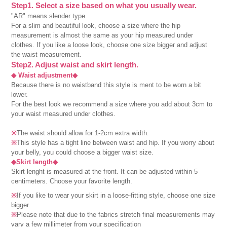
Step1. Select a size based on what you usually wear.
"AR" means slender type.
For a slim and beautiful look, choose a size where the hip
measurement is almost the same as your hip measured under
clothes. If you like a loose look, choose one size bigger and adjust
the waist measurement.
Step2. Adjust waist and skirt length.
◆ Waist adjustment◆
Because there is no waistband this style is ment to be worn a bit
lower.
For the best look we recommend a size where you add about 3cm to
your waist measured under clothes.
※
The waist should allow for 1-2cm extra width.
※
This style has a tight line between waist and hip. If you worry about
your belly, you could choose a bigger waist size.
◆Skirt length◆
Skirt lenght is measured at the front. It can be adjusted within 5
centimeters. Choose your favorite length.
※
If you like to wear your skirt in a loose-fitting style, choose one size
bigger.
※
Please note that due to the fabrics stretch final measurements may
vary a few millimeter from your specification