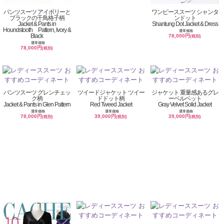
パンツスーツ アイボリーと
ワンピーススーツ シャンタ
ブラックの千鳥格子柄
ンドット
Jacket & Pants in
Shantung Dot Jacket & Dress
Houndstooth Pattern, Ivory &
通常価格
Black
78,000円
(税別)
通常価格
78,000円
(税別)
パンツスーツ グレンチェッ
ツイードジャケット ツイー
ジャケット 重量感あるグレ
ク柄
ドドット柄
ーベルベット
Jacket & Pants in Glen Pattern
Red Tweed Jacket
Gray Velvet Solid Jacket
通常価格
通常価格
通常価格
78,000円
39,000円
39,000円
(税別)
(税別)
(税別)