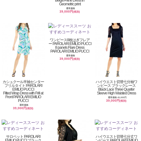
Beige A-line Dress in
Geometric print
通常価格
39,000円
(税別)
ワンピース8枚はぎフレア
ー PAROLARI EMILIO PUCCI
8 panels Flare Dress
PAROLARI EMILIO PUCCI
通常価格
39,000円
(税別)
カシュクール半袖センター
ハイウエスト切替七分袖ワ
フリルタイト PAROLARI
ンピース ブラックレース
EMILIO PUCCI
Black Lace Three Quarter
Fitted Wrap Dress with Frill at
Sleeve High Waisted Dress
Front PAROLARI EMILIO
通常価格 45,000円
PUCCI
39,000円
(税別)
通常価格
39,000円
(税別)
サロペット PAROLARI
ハイウエスト切替七分丈ワ
EMILIO PUCCI ブラック
ンピース PAROLARI EMILIO