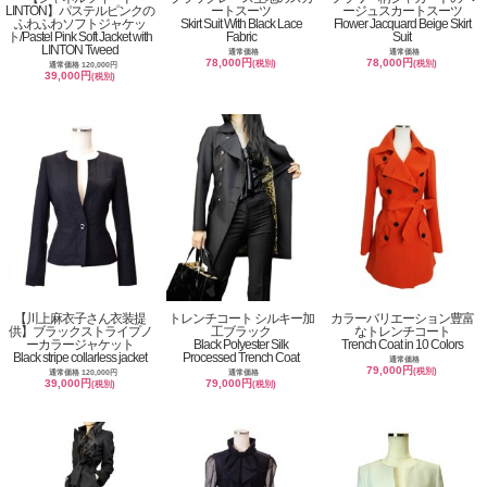
LINTON】パステルピンクの
ートスーツ
ージュスカートスーツ
ふわふわソフトジャケッ
Skirt Suit With Black Lace
Flower Jacquard Beige Skirt
ト/Pastel Pink Soft Jacket with
Fabric
Suit
LINTON Tweed
通常価格
通常価格
78,000円
78,000円
(税別)
(税別)
通常価格 120,000円
39,000円
(税別)
【川上麻衣子さん衣装提
トレンチコート シルキー加
カラーバリエーション豊富
供】ブラックストライプノ
工ブラック
なトレンチコート
ーカラージャケット
Black Polyester Silk
Trench Coat in 10 Colors
Black stripe collarless jacket
Processed Trench Coat
通常価格
79,000円
(税別)
通常価格 120,000円
通常価格
39,000円
79,000円
(税別)
(税別)