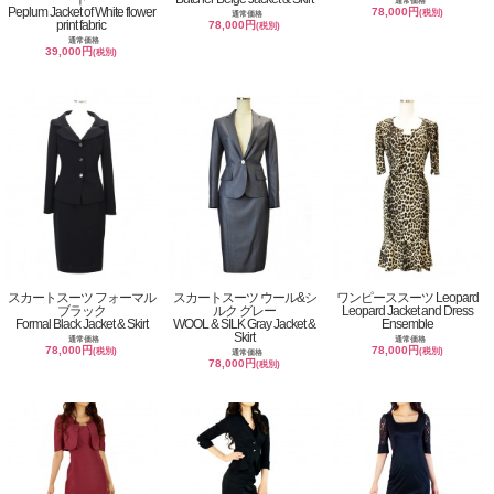
通常価格
Peplum Jacket of White flower
78,000円
(税別)
通常価格
print fabric
78,000円
(税別)
通常価格
39,000円
(税別)
スカートスーツ フォーマル
スカートスーツ ウール&シ
ワンピーススーツ Leopard
ブラック
ルク グレー
Leopard Jacket and Dress
Formal Black Jacket & Skirt
WOOL & SILK Gray Jacket &
Ensemble
Skirt
通常価格
通常価格
78,000円
78,000円
(税別)
(税別)
通常価格
78,000円
(税別)