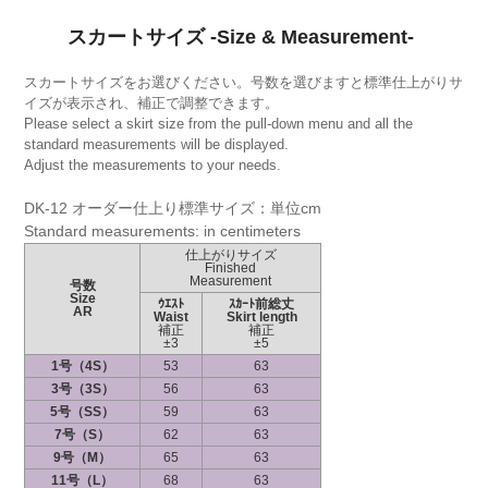
スカートサイズ -Size & Measurement-
スカートサイズをお選びください。号数を選びますと標準仕上がりサ
イズが表示され、補正で調整できます。
Please select a skirt size from the pull-down menu and all the
standard measurements will be displayed.
Adjust the measurements to your needs.
DK-12 オーダー仕上り標準サイズ：単位cm
Standard measurements: in centimeters
仕上がりサイズ
Finished
Measurement
号数
Size
ｳｴｽﾄ
ｽｶｰﾄ前総丈
AR
Waist
Skirt length
補正
補正
±3
±5
1号（4S）
53
63
3号（3S）
56
63
5号（SS）
59
63
7号（S）
62
63
9号（M）
65
63
11号（L）
68
63