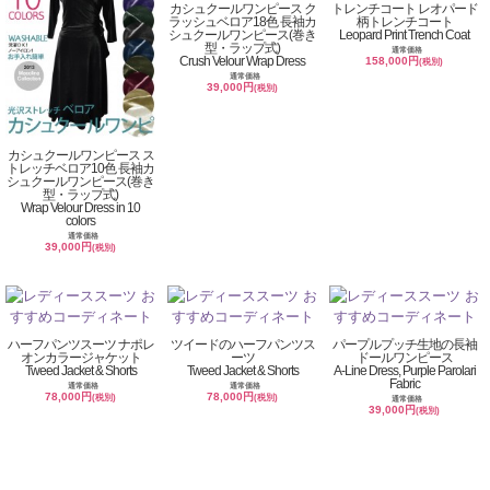
カシュクールワンピース ク
トレンチコート レオパード
ラッシュベロア18色 長袖カ
柄トレンチコート
シュクールワンピース(巻き
Leopard Print Trench Coat
型・ラップ式)
通常価格
Crush Velour Wrap Dress
158,000円
(税別)
通常価格
39,000円
(税別)
カシュクールワンピース ス
トレッチベロア10色 長袖カ
シュクールワンピース(巻き
型・ラップ式)
Wrap Velour Dress in 10
colors
通常価格
39,000円
(税別)
ハーフパンツスーツ ナポレ
ツイードのハーフパンツス
パープルプッチ生地の長袖
オンカラージャケット
ーツ
ドールワンピース
Tweed Jacket & Shorts
Tweed Jacket & Shorts
A-Line Dress, Purple Parolari
Fabric
通常価格
通常価格
78,000円
78,000円
(税別)
(税別)
通常価格
39,000円
(税別)