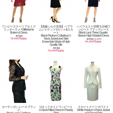
ワンピーススーツ アルミグ
【高級シルク生地】ぺプラ
ハイウエスト切替七分袖ワ
リッターラメ / Glitterlame
ムジャケットVカット&スカ
ンピース ブラックレース
Bolero & Dress
ート
Black Lace Three Quarter
Black Peplum Collarless V
Sleeve High Waisted Dress
通常価格
Neck Jacket and Skirt
78,000円
(税別)
通常価格 45,000円
Ensemble Made of High
39,000円
(税別)
Quality Silk
通常価格
78,000円
(税別)
カーディガン レースブラッ
Uネックタイトワンピース
スカートスーツ ホワイト
ク
U-Neck Fitted Dress in Paisely
White Peplum V-Neck Jacket
Black Lace Cardigan
Print
and Pencil Skirt