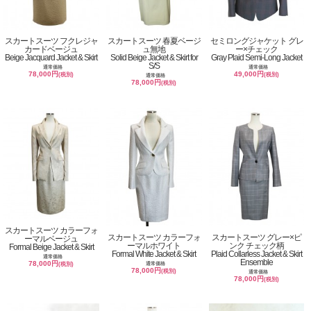
スカートスーツ フクレジャ
スカートスーツ 春夏ベージ
セミロングジャケット グレ
カードベージュ
ュ無地
ー×チェック
Beige Jacquard Jacket & Skirt
Solid Beige Jacket & Skirt for
Gray Plaid Semi-Long Jacket
S/S
通常価格
通常価格
78,000円
49,000円
(税別)
(税別)
通常価格
78,000円
(税別)
スカートスーツ カラーフォ
スカートスーツ カラーフォ
スカートスーツ グレー×ピ
ーマルベージュ
ーマルホワイト
ンク チェック柄
Formal Beige Jacket & Skirt
Formal White Jacket & Skirt
Plaid Collarless Jacket & Skirt
通常価格
Ensemble
78,000円
通常価格
(税別)
78,000円
(税別)
通常価格
78,000円
(税別)