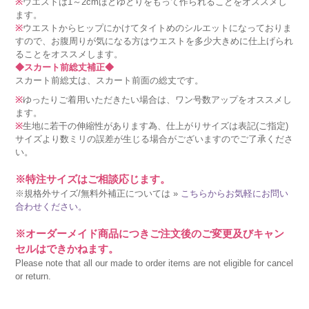
※
ウエストは1～2cmほどゆとりをもって作られることをオススメし
ます。
※
ウエストからヒップにかけてタイトめのシルエットになっておりま
すので、お腹周りが気になる方はウエストを多少大きめに仕上げられ
ることをオススメします。
◆スカート前総丈補正◆
スカート前総丈は、スカート前面の総丈です。
※
ゆったりご着用いただきたい場合は、ワン号数アップをオススメし
ます。
※
生地に若干の伸縮性があります為、仕上がりサイズは表記(ご指定)
サイズより数ミリの誤差が生じる場合がございますのでご了承くださ
い。
※特注サイズはご相談応じます。
※規格外サイズ/無料外補正については »
こちらからお気軽にお問い
合わせください。
※オーダーメイド商品につきご注文後のご変更及びキャン
セルはできかねます。
Please note that all our made to order items are not eligible for cancel
or return.