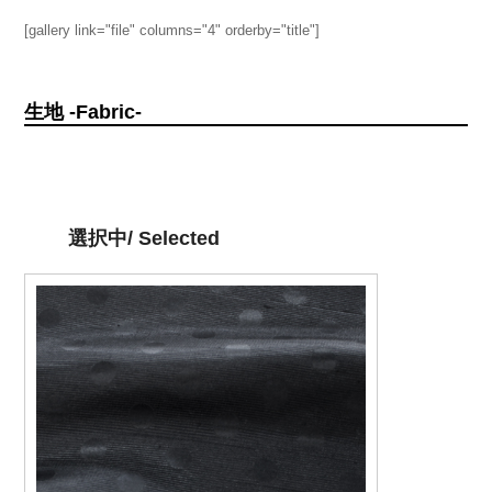
[gallery link="file" columns="4" orderby="title"]
生地 -Fabric-
選択中/ Selected