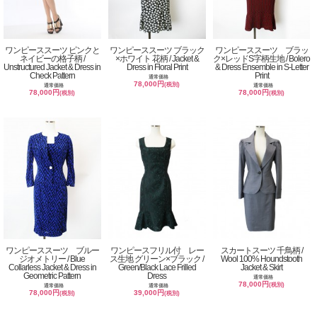
ワンピーススーツ ピンクと
ワンピーススーツ ブラック
ワンピーススーツ ブラッ
ネイビーの格子柄 /
×ホワイト 花柄 / Jacket &
ク×レッドS字柄生地 / Bolero
Unstructured Jacket & Dress in
Dress in Floral Print
& Dress Ensemble in S-Letter
Check Pattern
Print
通常価格
78,000円
(税別)
通常価格
通常価格
78,000円
78,000円
(税別)
(税別)
ワンピーススーツ ブルー
ワンピースフリル付 レー
スカートスーツ 千鳥柄 /
ジオメトリー / Blue
ス生地 グリーン×ブラック /
Wool 100% Houndstooth
Collarless Jacket & Dress in
Green/Black Lace Frilled
Jacket & Skirt
Geometric Pattern
Dress
通常価格
78,000円
(税別)
通常価格
通常価格
78,000円
39,000円
(税別)
(税別)