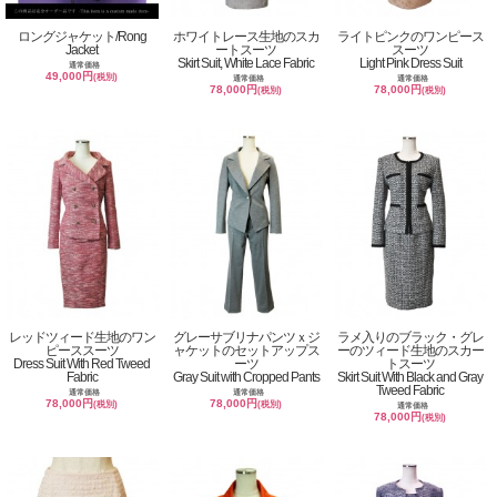
ロングジャケット/Rong
ホワイトレース生地のスカ
ライトピンクのワンピース
Jacket
ートスーツ
スーツ
Skirt Suit, White Lace Fabric
Light Pink Dress Suit
通常価格
49,000円
(税別)
通常価格
通常価格
78,000円
78,000円
(税別)
(税別)
レッドツィード生地のワン
グレーサブリナパンツｘジ
ラメ入りのブラック・グレ
ピーススーツ
ャケットのセットアップス
ーのツィード生地のスカー
Dress Suit With Red Tweed
ーツ
トスーツ
Fabric
Gray Suit with Cropped Pants
Skirt Suit With Black and Gray
Tweed Fabric
通常価格
通常価格
78,000円
78,000円
(税別)
(税別)
通常価格
78,000円
(税別)