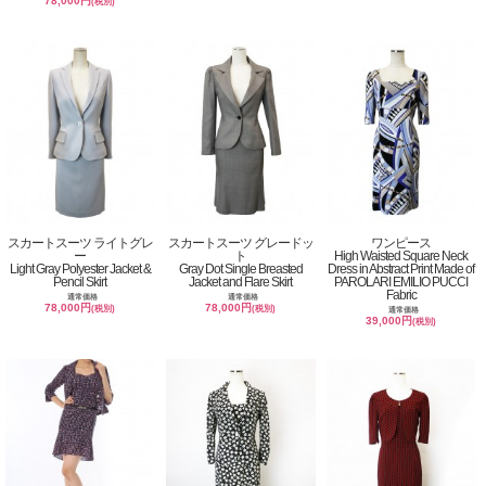
78,000円
(税別)
スカートスーツ ライトグレ
スカートスーツ グレードッ
ワンピース
ー
ト
High Waisted Square Neck
Light Gray Polyester Jacket &
Gray Dot Single Breasted
Dress in Abstract Print Made of
Pencil Skirt
Jacket and Flare Skirt
PAROLARI EMILIO PUCCI
Fabric
通常価格
通常価格
78,000円
78,000円
(税別)
(税別)
通常価格
39,000円
(税別)