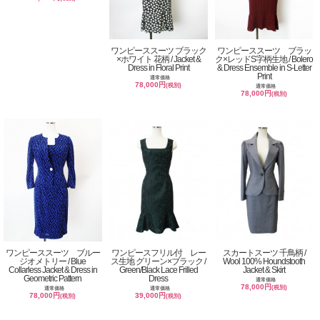
ワンピーススーツ ブラック
ワンピーススーツ ブラッ
×ホワイト 花柄 / Jacket &
ク×レッドS字柄生地 / Bolero
Dress in Floral Print
& Dress Ensemble in S-Letter
Print
通常価格
78,000円
(税別)
通常価格
78,000円
(税別)
ワンピーススーツ ブルー
ワンピースフリル付 レー
スカートスーツ 千鳥柄 /
ジオメトリー / Blue
ス生地 グリーン×ブラック /
Wool 100% Houndstooth
Collarless Jacket & Dress in
Green/Black Lace Frilled
Jacket & Skirt
Geometric Pattern
Dress
通常価格
78,000円
(税別)
通常価格
通常価格
78,000円
39,000円
(税別)
(税別)