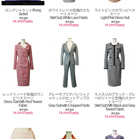
ロングジャケット/Rong
ホワイトレース生地のスカ
ライトピンクのワンピース
Jacket
ートスーツ
スーツ
Skirt Suit, White Lace Fabric
Light Pink Dress Suit
通常価格
49,000円
(税別)
通常価格
通常価格
78,000円
78,000円
(税別)
(税別)
レッドツィード生地のワン
グレーサブリナパンツｘジ
ラメ入りのブラック・グレ
ピーススーツ
ャケットのセットアップス
ーのツィード生地のスカー
Dress Suit With Red Tweed
ーツ
トスーツ
Fabric
Gray Suit with Cropped Pants
Skirt Suit With Black and Gray
Tweed Fabric
通常価格
通常価格
78,000円
78,000円
(税別)
(税別)
通常価格
78,000円
(税別)