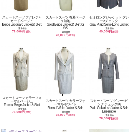
スカートスーツ フクレジャ
スカートスーツ 春夏ベージ
セミロングジャケット グレ
カードベージュ
ュ無地
ー×チェック
Beige Jacquard Jacket & Skirt
Solid Beige Jacket & Skirt for
Gray Plaid Semi-Long Jacket
S/S
通常価格
通常価格
78,000円
49,000円
(税別)
(税別)
通常価格
78,000円
(税別)
スカートスーツ カラーフォ
スカートスーツ カラーフォ
スカートスーツ グレー×ピ
ーマルベージュ
ーマルホワイト
ンク チェック柄
Formal Beige Jacket & Skirt
Formal White Jacket & Skirt
Plaid Collarless Jacket & Skirt
通常価格
Ensemble
78,000円
通常価格
(税別)
78,000円
(税別)
通常価格
78,000円
(税別)