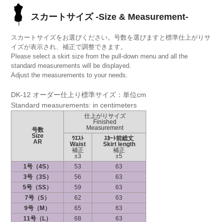
スカートサイズ -Size & Measurement-
スカートサイズをお選びください。号数を選びますと標準仕上がりサ
イズが表示され、補正で調整できます。
Please select a skirt size from the pull-down menu and all the
standard measurements will be displayed.
Adjust the measurements to your needs.
DK-12 オーダー仕上り標準サイズ：単位cm
Standard measurements: in centimeters
仕上がりサイズ
Finished
Measurement
号数
Size
ｳｴｽﾄ
ｽｶｰﾄ前総丈
AR
Waist
Skirt length
補正
補正
±3
±5
1号（4S）
53
63
3号（3S）
56
63
5号（SS）
59
63
7号（S）
62
63
9号（M）
65
63
11号（L）
68
63