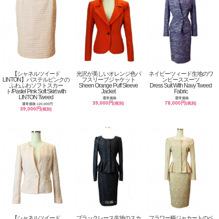
【シャネルツイード
光沢が美しいオレンジ色パ
ネイビーツィード生地のワ
LINTON】パステルピンクの
フスリーブジャケット
ンピーススーツ
ふわふわソフトスカー
Sheen Orange Puff Sleeve
Dress Suit With Navy Tweed
ト/Pastel Pink Soft Skirt with
Jacket
Fabric
LINTON Tweed
通常価格
通常価格
39,000円
78,000円
(税別)
(税別)
通常価格 120,000円
39,000円
(税別)
【シャネルツイード
ブラックレース生地のスカ
フラワー柄ジャカートのベ