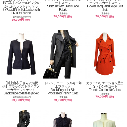
LINTON】パステルピンクの
ートスーツ
ージュスカートスーツ
ふわふわソフトジャケッ
Skirt Suit With Black Lace
Flower Jacquard Beige Skirt
ト/Pastel Pink Soft Jacket with
Fabric
Suit
LINTON Tweed
通常価格
通常価格
78,000円
78,000円
(税別)
(税別)
通常価格 120,000円
39,000円
(税別)
【川上麻衣子さん衣装提
トレンチコート シルキー加
カラーバリエーション豊富
供】ブラックストライプノ
工ブラック
なトレンチコート
ーカラージャケット
Black Polyester Silk
Trench Coat in 10 Colors
Black stripe collarless jacket
Processed Trench Coat
通常価格
79,000円
(税別)
通常価格 120,000円
通常価格
39,000円
79,000円
(税別)
(税別)