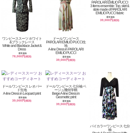
PAROLARI EMILIO PUCCI
3 items ensemble: Top, skirt &
stole made of PAROLARI
EMILIO PUCCI fabric
通常価格
39,000円
(税別)
ワンピーススーツ ホワイト
ドールワンピース
&ブラックレース
PAROLARI EMILIO PUCCI生
White and Blacklace Jacket &
地
Dress
A-line Dress in PAROLARI
EMILIO PUCCI
通常価格
78,000円
(税別)
通常価格
39,000円
(税別)
ドールワンピース レオパー
ドールワンピース 七分袖 ベ
ド生地
ージュ幾何学柄
A-line Dress in Leopard print
Beige A-line Dress in
Geometric print
通常価格
39,000円
(税別)
通常価格
39,000円
(税別)
バイカラーワンピース 七分
袖