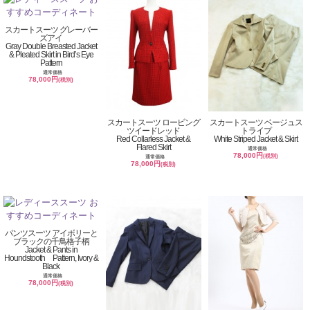
スカートスーツ グレーバー
ズアイ
Gray Double Breasted Jacket
& Pleated Skirt in Bird’s Eye
Pattern
通常価格
78,000円
(税別)
スカートスーツ ロービング
スカートスーツ ベージュス
ツイードレッド
トライプ
Red Collarless Jacket &
White Striped Jacket & Skirt
Flared Skirt
通常価格
78,000円
(税別)
通常価格
78,000円
(税別)
パンツスーツ アイボリーと
ブラックの千鳥格子柄
Jacket & Pants in
Houndstooth Pattern, Ivory &
Black
通常価格
78,000円
(税別)