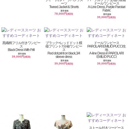
ーツ
ドールワンピース
Tweed Jacket & Shorts
A-Line Dress, Purple Parolari
Fabric
通常価格
78,000円
(税別)
通常価格
39,000円
(税別)
黒織柄フリル付きワンピー
ブラック×レッドドット模
ドールワンピース
ス
様プリント7分袖ワンピー
PAROLARI EMILIO PUCCI生
Black Dress With Frill
ス
地
Red dot print on black,3/4
A-line Dress in PAROLARI
通常価格
sleeve dress
EMILIO PUCCI
39,000円
(税別)
通常価格
通常価格
39,000円
39,000円
(税別)
(税別)
ストール付きツーピース