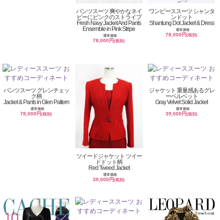
パンツスーツ 爽やかなネイ
ワンピーススーツ シャンタ
ビーにピンクのストライプ
ンドット
Fresh Navy Jacket And Pants
Shantung Dot Jacket & Dress
Ensemble in Pink Stripe
通常価格
78,000円
(税別)
通常価格
78,000円
(税別)
パンツスーツ グレンチェッ
ジャケット 重量感あるグレ
ク柄
ーベルベット
Jacket & Pants in Glen Pattern
Gray Velvet Solid Jacket
通常価格
通常価格
78,000円
39,000円
(税別)
(税別)
ツイードジャケット ツイー
ドドット柄
Red Tweed Jacket
通常価格
39,000円
(税別)