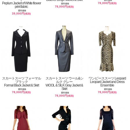
通常価格
Peplum Jacket of White flower
78,000円
(税別)
通常価格
print fabric
78,000円
(税別)
通常価格
39,000円
(税別)
スカートスーツ フォーマル
スカートスーツ ウール&シ
ワンピーススーツ Leopard
ブラック
ルク グレー
Leopard Jacket and Dress
Formal Black Jacket & Skirt
WOOL & SILK Gray Jacket &
Ensemble
Skirt
通常価格
通常価格
78,000円
78,000円
(税別)
(税別)
通常価格
78,000円
(税別)