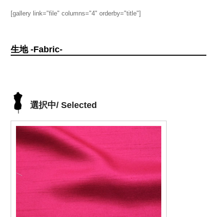
[gallery link="file" columns="4" orderby="title"]
生地 -Fabric-
選択中/ Selected