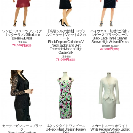
ワンピーススーツ アルミグ
【高級シルク生地】ぺプラ
ハイウエスト切替七分袖ワ
リッターラメ / Glitterlame
ムジャケットVカット&スカ
ンピース ブラックレース
Bolero & Dress
ート
Black Lace Three Quarter
Black Peplum Collarless V
Sleeve High Waisted Dress
通常価格
Neck Jacket and Skirt
78,000円
(税別)
通常価格 45,000円
Ensemble Made of High
39,000円
(税別)
Quality Silk
通常価格
78,000円
(税別)
カーディガン レースブラッ
Uネックタイトワンピース
スカートスーツ ホワイト
ク
U-Neck Fitted Dress in Paisely
White Peplum V-Neck Jacket
Black Lace Cardigan
Print
and Pencil Skirt