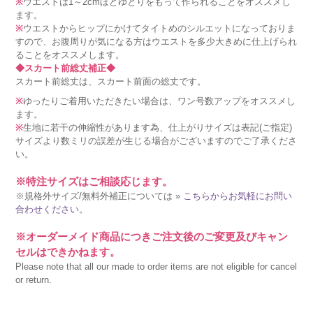
※
ウエストは1～2cmほどゆとりをもって作られることをオススメし
ます。
※
ウエストからヒップにかけてタイトめのシルエットになっておりま
すので、お腹周りが気になる方はウエストを多少大きめに仕上げられ
ることをオススメします。
◆スカート前総丈補正◆
スカート前総丈は、スカート前面の総丈です。
※
ゆったりご着用いただきたい場合は、ワン号数アップをオススメし
ます。
※
生地に若干の伸縮性があります為、仕上がりサイズは表記(ご指定)
サイズより数ミリの誤差が生じる場合がございますのでご了承くださ
い。
※特注サイズはご相談応じます。
※規格外サイズ/無料外補正については »
こちらからお気軽にお問い
合わせください。
※オーダーメイド商品につきご注文後のご変更及びキャン
セルはできかねます。
Please note that all our made to order items are not eligible for cancel
or return.