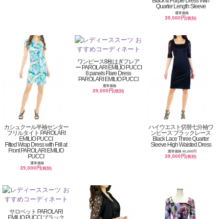
Black & Purple Dress With
Quarter Length Sleeve
通常価格
39,000円
(税別)
ワンピース8枚はぎフレア
ー PAROLARI EMILIO PUCCI
8 panels Flare Dress
PAROLARI EMILIO PUCCI
通常価格
39,000円
(税別)
カシュクール半袖センター
ハイウエスト切替七分袖ワ
フリルタイト PAROLARI
ンピース ブラックレース
EMILIO PUCCI
Black Lace Three Quarter
Fitted Wrap Dress with Frill at
Sleeve High Waisted Dress
Front PAROLARI EMILIO
通常価格 45,000円
PUCCI
39,000円
(税別)
通常価格
39,000円
(税別)
サロペット PAROLARI
EMILIO PUCCI ブラック