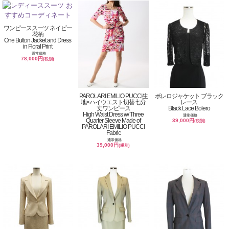
ワンピーススーツ ネイビー
花柄
One Button Jacket and Dress
in Floral Print
通常価格
78,000円
(税別)
PAROLARI EMILIO PUCCI生
ボレロジャケット ブラック
地×ハイウエスト切替七分
レース
丈ワンピース
Black Lace Bolero
High Waist Dress w/ Three
通常価格
Quarter Sleeve Made of
39,000円
(税別)
PAROLARI EMILIO PUCCI
Fabric
通常価格
39,000円
(税別)