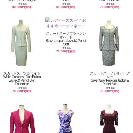
通常価格
通常価格
通常価格
39,000円
39,000円
78,000円
(税別)
(税別)
(税別)
スカートスーツ ブラックレ
オパード
Black Leopard Jacket & Pencil
Skirt
通常価格
78,000円
(税別)
スカートスーツ ホワイト
スカートスーツ シルバーグ
White Collarless One Button
レー
Jacket & Pencil Skirt
Silver Gray Peplum Jacket &
Ensemble
Pencil Skirt
通常価格
通常価格
78,000円
78,000円
(税別)
(税別)