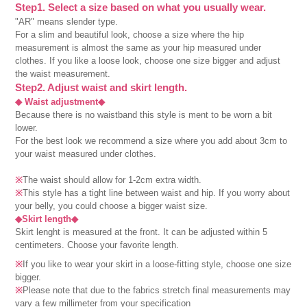
Step1. Select a size based on what you usually wear.
"AR" means slender type.
For a slim and beautiful look, choose a size where the hip
measurement is almost the same as your hip measured under
clothes. If you like a loose look, choose one size bigger and adjust
the waist measurement.
Step2. Adjust waist and skirt length.
◆ Waist adjustment◆
Because there is no waistband this style is ment to be worn a bit
lower.
For the best look we recommend a size where you add about 3cm to
your waist measured under clothes.
※
The waist should allow for 1-2cm extra width.
※
This style has a tight line between waist and hip. If you worry about
your belly, you could choose a bigger waist size.
◆Skirt length◆
Skirt lenght is measured at the front. It can be adjusted within 5
centimeters. Choose your favorite length.
※
If you like to wear your skirt in a loose-fitting style, choose one size
bigger.
※
Please note that due to the fabrics stretch final measurements may
vary a few millimeter from your specification