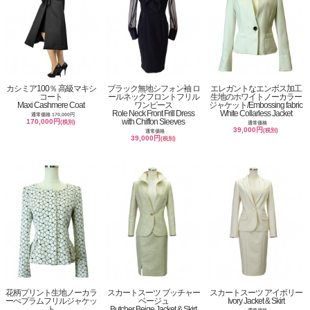
カシミア100％ 高級マキシ
ブラック無地シフォン袖 ロ
エレガントなエンボス加工
コート
ールネックフロントフリル
生地のホワイトノーカラー
Maxi Cashmere Coat
ワンピース
ジャケット/Embossing fabric
Role Neck Front Frill Dress
White Collarless Jacket
通常価格 170,000円
with Chiffon Sleeves
170,000円
(税別)
通常価格
39,000円
(税別)
通常価格
39,000円
(税別)
花柄プリント生地ノーカラ
スカートスーツ ブッチャー
スカートスーツ アイボリー
ーぺプラムフリルジャケッ
ベージュ
Ivory Jacket & Skirt
ト
Butcher Beige Jacket & Skirt