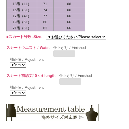
13号（LL）
71
66
15号（3L）
74
66
17号（4L）
77
66
19号（5L）
80
66
21号（6L）
83
66
■スカート号数 -Size-
スカートウエスト / Waist
仕上がり / Finished
補正値 / Adjustment
スカート前総丈/ Skirt length
仕上がり / Finished
補正値 / Adjustment