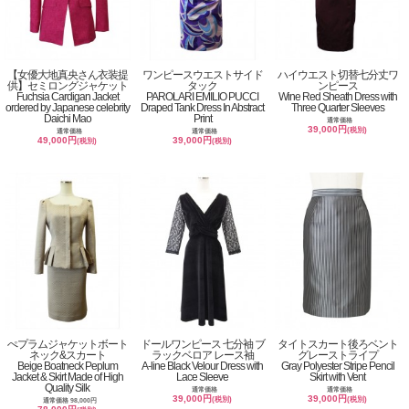
【女優大地真央さん衣装提
ワンピースウエストサイド
ハイウエスト切替七分丈ワ
供】セミロングジャケット
タック
ンピース
Fuchsia Cardigan Jacket
PAROLARI EMILIO PUCCI
Wine Red Sheath Dress with
ordered by Japanese celebrity
Draped Tank Dress In Abstract
Three Quarter Sleeves
Daichi Mao
Print
通常価格
39,000円
(税別)
通常価格
通常価格
49,000円
39,000円
(税別)
(税別)
ぺプラムジャケットボート
ドールワンピース 七分袖 ブ
タイトスカート後ろベント
ネック&スカート
ラックベロア レース袖
グレーストライプ
Beige Boatneck Peplum
A-line Black Velour Dress with
Gray Polyester Stripe Pencil
Jacket & Skirt Made of High
Lace Sleeve
Skirt with Vent
Quality Silk
通常価格
通常価格
39,000円
39,000円
(税別)
(税別)
通常価格 98,000円