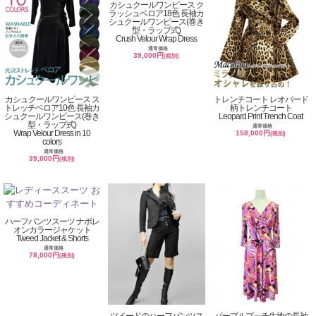
カシュクールワンピース ク
ラッシュベロア18色 長袖カ
シュクールワンピース(巻き
型・ラップ式)
Crush Velour Wrap Dress
通常価格
39,000円
(税別)
カシュクールワンピース ス
トレンチコート レオパード
トレッチベロア10色 長袖カ
柄トレンチコート
シュクールワンピース(巻き
Leopard Print Trench Coat
型・ラップ式)
通常価格
Wrap Velour Dress in 10
158,000円
(税別)
colors
通常価格
39,000円
(税別)
ハーフパンツスーツ ナポレ
オンカラージャケット
Tweed Jacket & Shorts
通常価格
78,000円
(税別)
ツイードのハーフパンツス
パープルプッチ生地の長袖