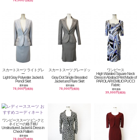
78,000円
(税別)
スカートスーツ ライトグレ
スカートスーツ グレードッ
ワンピース
ー
ト
High Waisted Square Neck
Light Gray Polyester Jacket &
Gray Dot Single Breasted
Dress in Abstract Print Made of
Pencil Skirt
Jacket and Flare Skirt
PAROLARI EMILIO PUCCI
Fabric
通常価格
通常価格
78,000円
78,000円
(税別)
(税別)
通常価格
39,000円
(税別)
ワンピーススーツ ピンクと
ネイビーの格子柄 /
Unstructured Jacket & Dress in
Check Pattern
通常価格
78,000円
(税別)