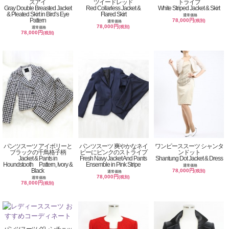
ズアイ
ツイードレッド
トライプ
Gray Double Breasted Jacket
Red Collarless Jacket &
White Striped Jacket & Skirt
& Pleated Skirt in Bird’s Eye
Flared Skirt
通常価格
Pattern
78,000円
(税別)
通常価格
78,000円
(税別)
通常価格
78,000円
(税別)
パンツスーツ アイボリーと
パンツスーツ 爽やかなネイ
ワンピーススーツ シャンタ
ブラックの千鳥格子柄
ビーにピンクのストライプ
ンドット
Jacket & Pants in
Fresh Navy Jacket And Pants
Shantung Dot Jacket & Dress
Houndstooth Pattern, Ivory &
Ensemble in Pink Stripe
通常価格
Black
78,000円
(税別)
通常価格
78,000円
(税別)
通常価格
78,000円
(税別)
パンツスーツ グレンチェッ