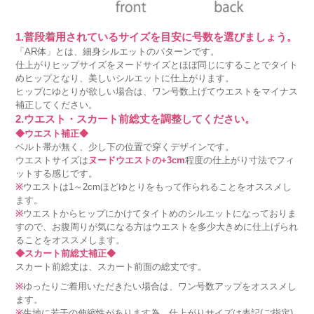
1.普段着用されているサイズを目安に号数を選びましょう。
「AR体」とは、細身シルエットのパターンです。
仕上がりヒップサイズをヌードサイズとほぼ同じにすることでタイト
めヒップとなり、美しいシルエットに仕上がります。
ヒップにゆとりが欲しい場合は、ワン号数上げてウエストをマイナス
補正してください。
2.ウエスト・スカート前総丈を調整してください。
◆ウエスト補正◆
ベルト帯が無く、少し下の位置で穿くデザインです。
ウエストサイズは
ヌードウエストの+3cm
程度の仕上がり寸法でフィ
ットする感じです。
※
ウエストは1～2cmほどゆとりをもって作られることをオススメし
ます。
※
ウエストからヒップにかけてタイトめのシルエットになっておりま
すので、お腹周りが気になる方はウエストを多少大きめに仕上げられ
ることをオススメします。
◆スカート前総丈補正◆
スカート前総丈は、スカート前面の総丈です。
※
ゆったりご着用いただきたい場合は、ワン号数アップをオススメし
ます。
※
生地に若干の伸縮性があります為、仕上がりサイズは表記(ご指定)