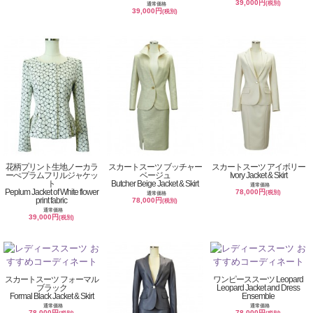
39,000円
(税別)
通常価格
39,000円
(税別)
花柄プリント生地ノーカラ
スカートスーツ ブッチャー
スカートスーツ アイボリー
ーぺプラムフリルジャケッ
ベージュ
Ivory Jacket & Skirt
ト
Butcher Beige Jacket & Skirt
通常価格
Peplum Jacket of White flower
78,000円
(税別)
通常価格
print fabric
78,000円
(税別)
通常価格
39,000円
(税別)
スカートスーツ フォーマル
ワンピーススーツ Leopard
ブラック
Leopard Jacket and Dress
Formal Black Jacket & Skirt
Ensemble
通常価格
通常価格
78,000円
78,000円