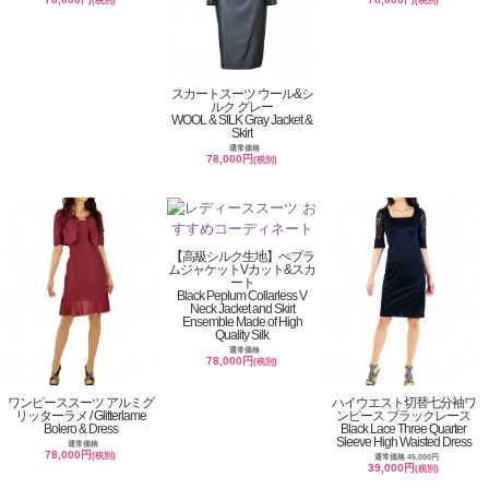
(税別)
(税別)
スカートスーツ ウール&シ
ルク グレー
WOOL & SILK Gray Jacket &
Skirt
通常価格
78,000円
(税別)
【高級シルク生地】ぺプラ
ムジャケットVカット&スカ
ート
Black Peplum Collarless V
Neck Jacket and Skirt
Ensemble Made of High
Quality Silk
通常価格
78,000円
(税別)
ワンピーススーツ アルミグ
ハイウエスト切替七分袖ワ
リッターラメ / Glitterlame
ンピース ブラックレース
Bolero & Dress
Black Lace Three Quarter
Sleeve High Waisted Dress
通常価格
78,000円
(税別)
通常価格 45,000円
39,000円
(税別)