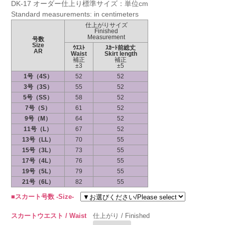
DK-17 オーダー仕上り標準サイズ：単位cm
Standard measurements: in centimeters
仕上がりサイズ
Finished
Measurement
号数
Size
ｳｴｽﾄ
ｽｶｰﾄ前総丈
AR
Waist
Skirt length
補正
補正
±3
±5
1号（4S）
52
52
3号（3S）
55
52
5号（SS）
58
52
7号（S）
61
52
9号（M）
64
52
11号（L）
67
52
13号（LL）
70
55
15号（3L）
73
55
17号（4L）
76
55
19号（5L）
79
55
21号（6L）
82
55
■スカート号数 -Size-
スカートウエスト / Waist
仕上がり / Finished