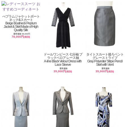
ぺプラムジャケットボート
ネック&スカート
Beige Boatneck Peplum
Jacket & Skirt Made of High
Quality Silk
通常価格 98,000円
78,000円
(税別)
ドールワンピース 七分袖 ブ
タイトスカート後ろベント
ラックベロア レース袖
グレーストライプ
A-line Black Velour Dress with
Gray Polyester Stripe Pencil
Lace Sleeve
Skirt with Vent
通常価格
通常価格
39,000円
39,000円
(税別)
(税別)