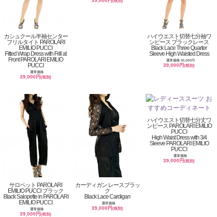
39,000円
(税別)
カシュクール半袖センター
ハイウエスト切替七分袖ワ
フリルタイト PAROLARI
ンピース ブラックレース
EMILIO PUCCI
Black Lace Three Quarter
Fitted Wrap Dress with Frill at
Sleeve High Waisted Dress
Front PAROLARI EMILIO
通常価格 45,000円
PUCCI
39,000円
(税別)
通常価格
39,000円
(税別)
ハイウエスト切替七分丈ワ
ンピース PAROLARI EMILIO
PUCCI
High Waist Dress with 3/4
Sleeve PAROLARI EMILIO
PUCCI
通常価格
39,000円
(税別)
サロペット PAROLARI
カーディガン レースブラッ
EMILIO PUCCI ブラック
ク
Black Salopette in PAROLARI
Black Lace Cardigan
EMILIO PUCCI
通常価格
39,000円
(税別)
通常価格
39,000円
(税別)