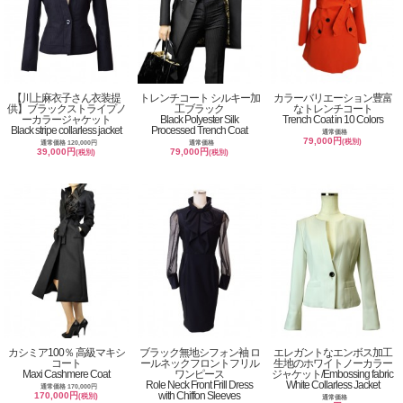
【川上麻衣子さん衣装提
トレンチコート シルキー加
カラーバリエーション豊富
供】ブラックストライプノ
工ブラック
なトレンチコート
ーカラージャケット
Black Polyester Silk
Trench Coat in 10 Colors
Black stripe collarless jacket
Processed Trench Coat
通常価格
79,000円
(税別)
通常価格 120,000円
通常価格
39,000円
79,000円
(税別)
(税別)
カシミア100％ 高級マキシ
ブラック無地シフォン袖 ロ
エレガントなエンボス加工
コート
ールネックフロントフリル
生地のホワイトノーカラー
Maxi Cashmere Coat
ワンピース
ジャケット/Embossing fabric
Role Neck Front Frill Dress
White Collarless Jacket
通常価格 170,000円
with Chiffon Sleeves
170,000円
(税別)
通常価格