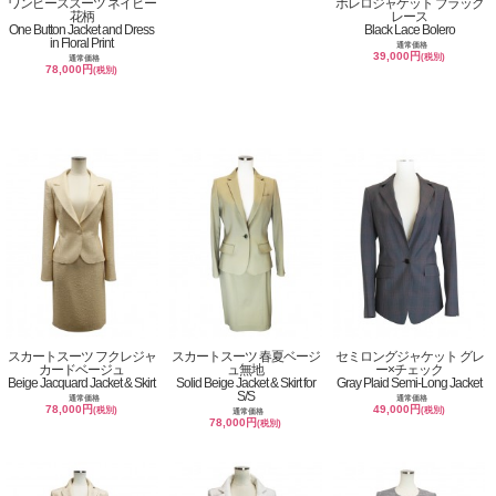
ワンピーススーツ ネイビー
ボレロジャケット ブラック
花柄
レース
One Button Jacket and Dress
Black Lace Bolero
in Floral Print
通常価格
39,000円
(税別)
通常価格
78,000円
(税別)
スカートスーツ フクレジャ
スカートスーツ 春夏ベージ
セミロングジャケット グレ
カードベージュ
ュ無地
ー×チェック
Beige Jacquard Jacket & Skirt
Solid Beige Jacket & Skirt for
Gray Plaid Semi-Long Jacket
S/S
通常価格
通常価格
78,000円
49,000円
(税別)
(税別)
通常価格
78,000円
(税別)