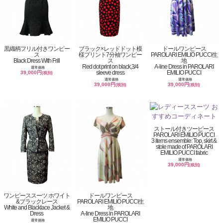
黒織柄フリル付きワンピー
ブラック×レッドドット模
ドールワンピース
ス
様プリント7分袖ワンピー
PAROLARI EMILIO PUCCI生
Black Dress With Frill
ス
地
Red dot print on black,3/4
A-line Dress in PAROLARI
通常価格
sleeve dress
EMILIO PUCCI
39,000円
(税別)
通常価格
通常価格
39,000円
39,000円
(税別)
(税別)
ストール付きツーピース
PAROLARI EMILIO PUCCI
3 items ensemble: Top, skirt &
stole made of PAROLARI
EMILIO PUCCI fabric
通常価格
39,000円
(税別)
ワンピーススーツ ホワイト
ドールワンピース
&ブラックレース
PAROLARI EMILIO PUCCI生
White and Blacklace Jacket &
地
Dress
A-line Dress in PAROLARI
EMILIO PUCCI
通常価格