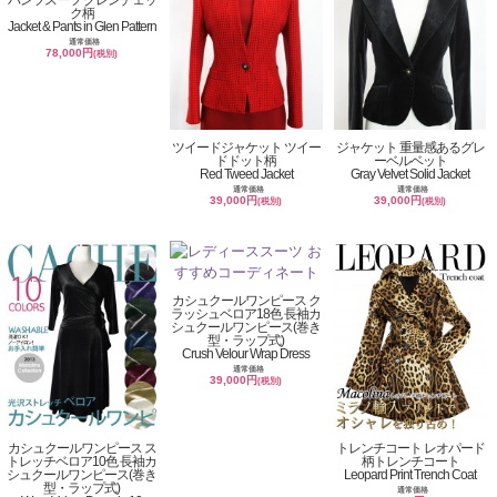
ク柄
Jacket & Pants in Glen Pattern
通常価格
78,000円
(税別)
ツイードジャケット ツイー
ジャケット 重量感あるグレ
ドドット柄
ーベルベット
Red Tweed Jacket
Gray Velvet Solid Jacket
通常価格
通常価格
39,000円
39,000円
(税別)
(税別)
カシュクールワンピース ク
ラッシュベロア18色 長袖カ
シュクールワンピース(巻き
型・ラップ式)
Crush Velour Wrap Dress
通常価格
39,000円
(税別)
カシュクールワンピース ス
トレンチコート レオパード
トレッチベロア10色 長袖カ
柄トレンチコート
シュクールワンピース(巻き
Leopard Print Trench Coat
型・ラップ式)
通常価格