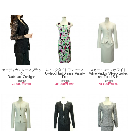
カーディガン レースブラッ
Uネックタイトワンピース
スカートスーツ ホワイト
ク
U-Neck Fitted Dress in Paisely
White Peplum V-Neck Jacket
Black Lace Cardigan
Print
and Pencil Skirt
通常価格
通常価格
通常価格
39,000円
39,000円
78,000円
(税別)
(税別)
(税別)