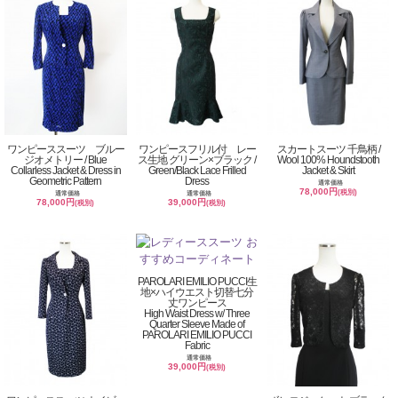
ワンピーススーツ ブルー
ワンピースフリル付 レー
スカートスーツ 千鳥柄 /
ジオメトリー / Blue
ス生地 グリーン×ブラック /
Wool 100% Houndstooth
Collarless Jacket & Dress in
Green/Black Lace Frilled
Jacket & Skirt
Geometric Pattern
Dress
通常価格
78,000円
(税別)
通常価格
通常価格
78,000円
39,000円
(税別)
(税別)
PAROLARI EMILIO PUCCI生
地×ハイウエスト切替七分
丈ワンピース
High Waist Dress w/ Three
Quarter Sleeve Made of
PAROLARI EMILIO PUCCI
Fabric
通常価格
39,000円
(税別)