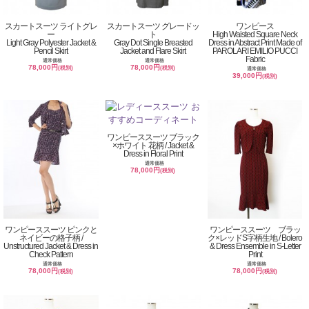
スカートスーツ ライトグレ
スカートスーツ グレードッ
ワンピース
ー
ト
High Waisted Square Neck
Light Gray Polyester Jacket &
Gray Dot Single Breasted
Dress in Abstract Print Made of
Pencil Skirt
Jacket and Flare Skirt
PAROLARI EMILIO PUCCI
Fabric
通常価格
通常価格
78,000円
78,000円
(税別)
(税別)
通常価格
39,000円
(税別)
ワンピーススーツ ブラック
×ホワイト 花柄 / Jacket &
Dress in Floral Print
通常価格
78,000円
(税別)
ワンピーススーツ ピンクと
ワンピーススーツ ブラッ
ネイビーの格子柄 /
ク×レッドS字柄生地 / Bolero
Unstructured Jacket & Dress in
& Dress Ensemble in S-Letter
Check Pattern
Print
通常価格
通常価格
78,000円
78,000円
(税別)
(税別)