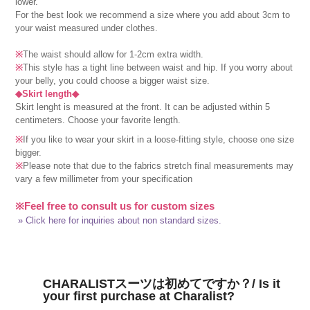
lower.
For the best look we recommend a size where you add about 3cm to
your waist measured under clothes.
※
The waist should allow for 1-2cm extra width.
※
This style has a tight line between waist and hip. If you worry about
your belly, you could choose a bigger waist size.
◆Skirt length◆
Skirt lenght is measured at the front. It can be adjusted within 5
centimeters. Choose your favorite length.
※
If you like to wear your skirt in a loose-fitting style, choose one size
bigger.
※
Please note that due to the fabrics stretch final measurements may
vary a few millimeter from your specification
※Feel free to consult us for custom sizes
» Click here for inquiries about non standard sizes.
CHARALISTスーツは初めてですか？/ Is it
your first purchase at Charalist?