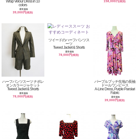
Wrap Velour Dress in 10
158,000円
(税別)
colors
通常価格
39,000円
(税別)
ツイードのハーフパンツス
ーツ
Tweed Jacket & Shorts
通常価格
78,000円
(税別)
ハーフパンツスーツ ナポレ
パープルプッチ生地の長袖
オンカラージャケット
ドールワンピース
Tweed Jacket & Shorts
A-Line Dress, Purple Parolari
Fabric
通常価格
78,000円
(税別)
通常価格
39,000円
(税別)