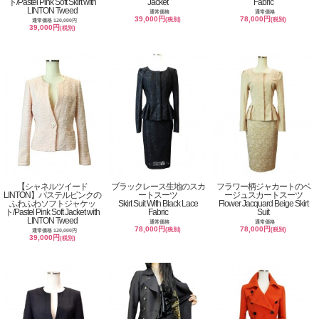
ト/Pastel Pink Soft Skirt with
Jacket
Fabric
LINTON Tweed
通常価格
通常価格
39,000円
78,000円
(税別)
(税別)
通常価格 120,000円
39,000円
(税別)
【シャネルツイード
ブラックレース生地のスカ
フラワー柄ジャカートのベ
LINTON】パステルピンクの
ートスーツ
ージュスカートスーツ
ふわふわソフトジャケッ
Skirt Suit With Black Lace
Flower Jacquard Beige Skirt
ト/Pastel Pink Soft Jacket with
Fabric
Suit
LINTON Tweed
通常価格
通常価格
78,000円
78,000円
(税別)
(税別)
通常価格 120,000円
39,000円
(税別)