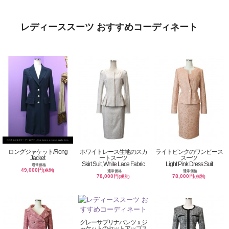
レディーススーツ おすすめコーディネート
ロングジャケット/Rong
ホワイトレース生地のスカ
ライトピンクのワンピース
Jacket
ートスーツ
スーツ
Skirt Suit, White Lace Fabric
Light Pink Dress Suit
通常価格
49,000円
(税別)
通常価格
通常価格
78,000円
78,000円
(税別)
(税別)
グレーサブリナパンツｘジ
ャケットのセットアップス