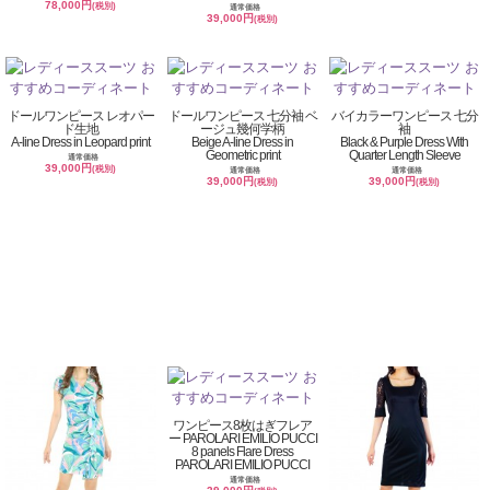
78,000円
(税別)
通常価格
39,000円
(税別)
ドールワンピース レオパー
ドールワンピース 七分袖 ベ
バイカラーワンピース 七分
ド生地
ージュ幾何学柄
袖
A-line Dress in Leopard print
Beige A-line Dress in
Black & Purple Dress With
Geometric print
Quarter Length Sleeve
通常価格
39,000円
(税別)
通常価格
通常価格
39,000円
39,000円
(税別)
(税別)
ワンピース8枚はぎフレア
ー PAROLARI EMILIO PUCCI
8 panels Flare Dress
PAROLARI EMILIO PUCCI
通常価格