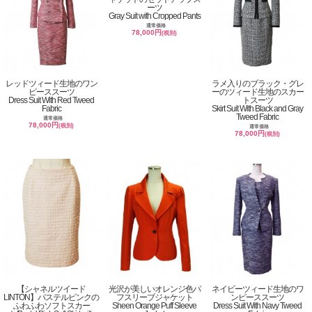
ーツ
Gray Suit with Cropped Pants
通常価格
78,000円
(税別)
レッドツィード生地のワン
ラメ入りのブラック・グレ
ピーススーツ
ーのツィード生地のスカー
Dress Suit With Red Tweed
トスーツ
Fabric
Skirt Suit With Black and Gray
Tweed Fabric
通常価格
78,000円
(税別)
通常価格
78,000円
(税別)
【シャネルツイード
光沢が美しいオレンジ色パ
ネイビーツィード生地のワ
LINTON】パステルピンクの
フスリーブジャケット
ンピーススーツ
ふわふわソフトスカー
Sheen Orange Puff Sleeve
Dress Suit With Navy Tweed