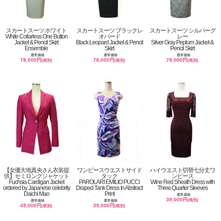
スカートスーツ ホワイト
スカートスーツ ブラックレ
スカートスーツ シルバーグ
White Collarless One Button
オパード
レー
Jacket & Pencil Skirt
Black Leopard Jacket & Pencil
Silver Gray Peplum Jacket &
Ensemble
Skirt
Pencil Skirt
通常価格
通常価格
通常価格
78,000円
78,000円
78,000円
(税別)
(税別)
(税別)
【女優大地真央さん衣装提
ワンピースウエストサイド
ハイウエスト切替七分丈ワ
供】セミロングジャケット
タック
ンピース
Fuchsia Cardigan Jacket
PAROLARI EMILIO PUCCI
Wine Red Sheath Dress with
ordered by Japanese celebrity
Draped Tank Dress In Abstract
Three Quarter Sleeves
Daichi Mao
Print
通常価格
39,000円
(税別)
通常価格
通常価格
49,000円
39,000円
(税別)
(税別)