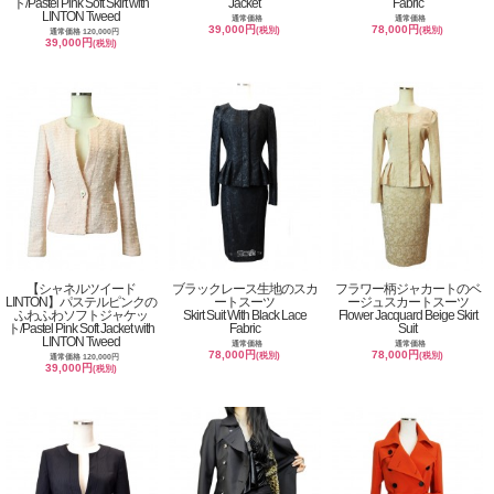
ト/Pastel Pink Soft Skirt with
Jacket
Fabric
LINTON Tweed
通常価格
通常価格
39,000円
78,000円
(税別)
(税別)
通常価格 120,000円
39,000円
(税別)
【シャネルツイード
ブラックレース生地のスカ
フラワー柄ジャカートのベ
LINTON】パステルピンクの
ートスーツ
ージュスカートスーツ
ふわふわソフトジャケッ
Skirt Suit With Black Lace
Flower Jacquard Beige Skirt
ト/Pastel Pink Soft Jacket with
Fabric
Suit
LINTON Tweed
通常価格
通常価格
78,000円
78,000円
(税別)
(税別)
通常価格 120,000円
39,000円
(税別)