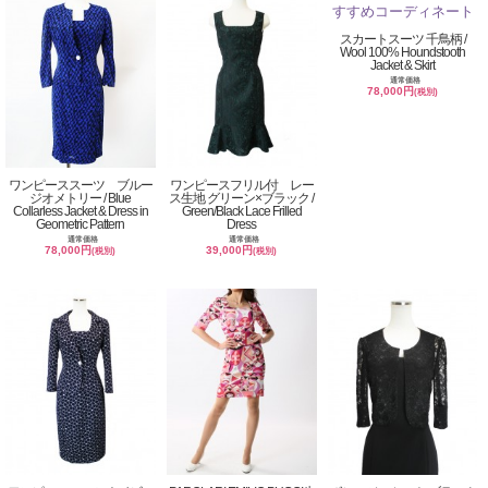
スカートスーツ 千鳥柄 /
Wool 100% Houndstooth
Jacket & Skirt
通常価格
78,000円
(税別)
ワンピーススーツ ブルー
ワンピースフリル付 レー
ジオメトリー / Blue
ス生地 グリーン×ブラック /
Collarless Jacket & Dress in
Green/Black Lace Frilled
Geometric Pattern
Dress
通常価格
通常価格
78,000円
39,000円
(税別)
(税別)