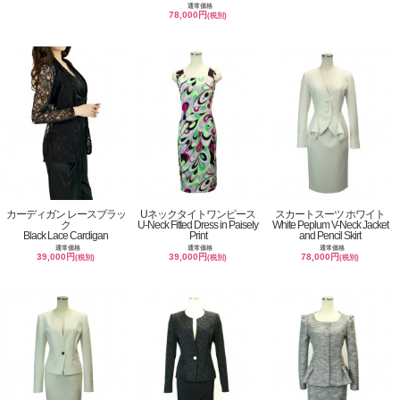
通常価格
78,000円
(税別)
カーディガン レースブラッ
Uネックタイトワンピース
スカートスーツ ホワイト
ク
U-Neck Fitted Dress in Paisely
White Peplum V-Neck Jacket
Black Lace Cardigan
Print
and Pencil Skirt
通常価格
通常価格
通常価格
39,000円
39,000円
78,000円
(税別)
(税別)
(税別)