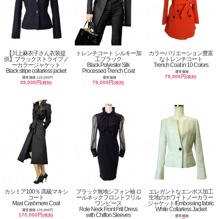
【川上麻衣子さん衣装提
トレンチコート シルキー加
カラーバリエーション豊富
供】ブラックストライプノ
工ブラック
なトレンチコート
ーカラージャケット
Black Polyester Silk
Trench Coat in 10 Colors
Black stripe collarless jacket
Processed Trench Coat
通常価格
79,000円
(税別)
通常価格 120,000円
通常価格
39,000円
79,000円
(税別)
(税別)
カシミア100％ 高級マキシ
ブラック無地シフォン袖 ロ
エレガントなエンボス加工
コート
ールネックフロントフリル
生地のホワイトノーカラー
Maxi Cashmere Coat
ワンピース
ジャケット/Embossing fabric
Role Neck Front Frill Dress
White Collarless Jacket
通常価格 170,000円
with Chiffon Sleeves
170,000円
(税別)
通常価格