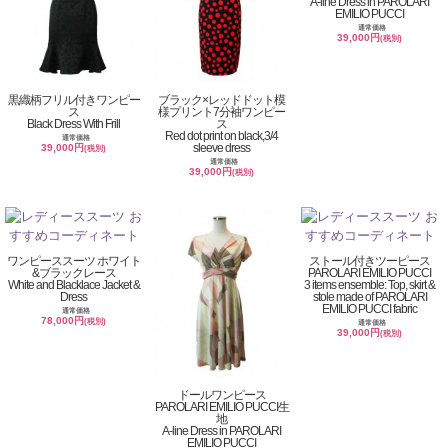
A-line Dress in PAROLARI
EMILIO PUCCI
通常価格
39,000円
(税別)
黒織柄フリル付きワンピー
ブラック×レッドドット模
ス
様プリント7分袖ワンピー
Black Dress With Frill
ス
Red dot print on black,3/4
通常価格
sleeve dress
39,000円
(税別)
通常価格
39,000円
(税別)
ワンピーススーツ ホワイト
ストール付きツーピース
&ブラックレース
PAROLARI EMILIO PUCCI
White and Blacklace Jacket &
3 items ensemble: Top, skirt &
Dress
stole made of PAROLARI
EMILIO PUCCI fabric
通常価格
78,000円
(税別)
通常価格
39,000円
(税別)
ドールワンピース
PAROLARI EMILIO PUCCI生
地
A-line Dress in PAROLARI
EMILIO PUCCI