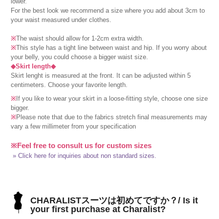
lower.
For the best look we recommend a size where you add about 3cm to
your waist measured under clothes.
※
The waist should allow for 1-2cm extra width.
※
This style has a tight line between waist and hip. If you worry about
your belly, you could choose a bigger waist size.
◆Skirt length◆
Skirt lenght is measured at the front. It can be adjusted within 5
centimeters. Choose your favorite length.
※
If you like to wear your skirt in a loose-fitting style, choose one size
bigger.
※
Please note that due to the fabrics stretch final measurements may
vary a few millimeter from your specification
※Feel free to consult us for custom sizes
» Click here for inquiries about non standard sizes.
CHARALISTスーツは初めてですか？/ Is it
your first purchase at Charalist?