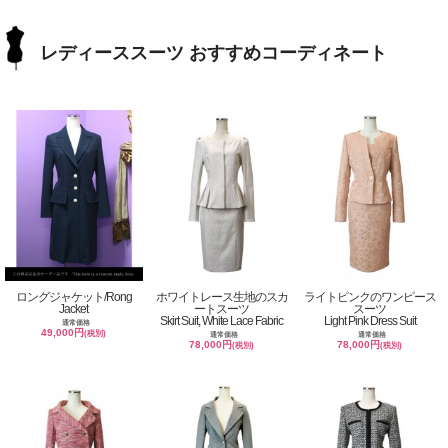
レディーススーツ おすすめコーディネート
ロングジャケット/Rong
ホワイトレース生地のスカ
ライトピンクのワンピース
Jacket
ートスーツ
スーツ
Skirt Suit, White Lace Fabric
Light Pink Dress Suit
通常価格
49,000円
(税別)
通常価格
通常価格
78,000円
78,000円
(税別)
(税別)