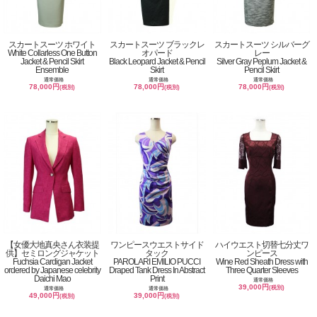
スカートスーツ ホワイト
スカートスーツ ブラックレ
スカートスーツ シルバーグ
White Collarless One Button
オパード
レー
Jacket & Pencil Skirt
Black Leopard Jacket & Pencil
Silver Gray Peplum Jacket &
Ensemble
Skirt
Pencil Skirt
通常価格
通常価格
通常価格
78,000円
78,000円
78,000円
(税別)
(税別)
(税別)
【女優大地真央さん衣装提
ワンピースウエストサイド
ハイウエスト切替七分丈ワ
供】セミロングジャケット
タック
ンピース
Fuchsia Cardigan Jacket
PAROLARI EMILIO PUCCI
Wine Red Sheath Dress with
ordered by Japanese celebrity
Draped Tank Dress In Abstract
Three Quarter Sleeves
Daichi Mao
Print
通常価格
39,000円
(税別)
通常価格
通常価格
49,000円
39,000円
(税別)
(税別)