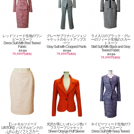
レッドツィード生地のワン
グレーサブリナパンツｘジ
ラメ入りのブラック・グレ
ピーススーツ
ャケットのセットアップス
ーのツィード生地のスカー
Dress Suit With Red Tweed
ーツ
トスーツ
Fabric
Gray Suit with Cropped Pants
Skirt Suit With Black and Gray
Tweed Fabric
通常価格
通常価格
78,000円
78,000円
(税別)
(税別)
通常価格
78,000円
(税別)
【シャネルツイード
光沢が美しいオレンジ色パ
ネイビーツィード生地のワ
LINTON】パステルピンクの
フスリーブジャケット
ンピーススーツ
ふわふわソフトスカー
Sheen Orange Puff Sleeve
Dress Suit With Navy Tweed