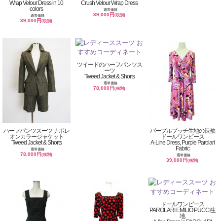
Wrap Velour Dress in 10
Crush Velour Wrap Dress
colors
通常価格
39,000円
(税別)
通常価格
39,000円
(税別)
ツイードのハーフパンツス
ーツ
Tweed Jacket & Shorts
通常価格
78,000円
(税別)
ハーフパンツスーツ ナポレ
パープルプッチ生地の長袖
オンカラージャケット
ドールワンピース
Tweed Jacket & Shorts
A-Line Dress, Purple Parolari
Fabric
通常価格
78,000円
(税別)
通常価格
39,000円
(税別)
ドールワンピース
PAROLARI EMILIO PUCCI生
地