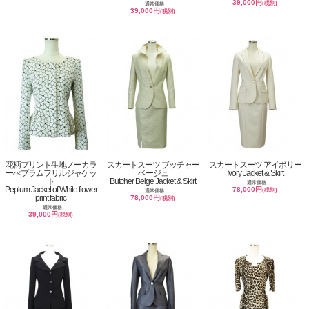
39,000円
(税別)
通常価格
39,000円
(税別)
花柄プリント生地ノーカラ
スカートスーツ ブッチャー
スカートスーツ アイボリー
ーぺプラムフリルジャケッ
ベージュ
Ivory Jacket & Skirt
ト
Butcher Beige Jacket & Skirt
通常価格
Peplum Jacket of White flower
78,000円
(税別)
通常価格
print fabric
78,000円
(税別)
通常価格
39,000円
(税別)