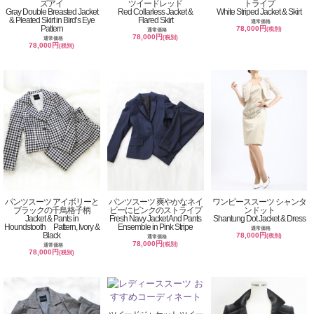
ズアイ
ツイードレッド
トライプ
Gray Double Breasted Jacket
Red Collarless Jacket &
White Striped Jacket & Skirt
& Pleated Skirt in Bird’s Eye
Flared Skirt
通常価格
Pattern
78,000円
(税別)
通常価格
78,000円
(税別)
通常価格
78,000円
(税別)
パンツスーツ アイボリーと
パンツスーツ 爽やかなネイ
ワンピーススーツ シャンタ
ブラックの千鳥格子柄
ビーにピンクのストライプ
ンドット
Jacket & Pants in
Fresh Navy Jacket And Pants
Shantung Dot Jacket & Dress
Houndstooth Pattern, Ivory &
Ensemble in Pink Stripe
通常価格
Black
78,000円
(税別)
通常価格
78,000円
(税別)
通常価格
78,000円
(税別)