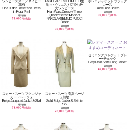
ワンピーススーツ ネイビー
PAROLARI EMILIO PUCCI生
ボレロジャケット ブラック
花柄
地×ハイウエスト切替七分
レース
One Button Jacket and Dress
丈ワンピース
Black Lace Bolero
in Floral Print
High Waist Dress w/ Three
通常価格
Quarter Sleeve Made of
39,000円
(税別)
通常価格
PAROLARI EMILIO PUCCI
78,000円
(税別)
Fabric
通常価格
39,000円
(税別)
セミロングジャケット グレ
ー×チェック
Gray Plaid Semi-Long Jacket
通常価格
49,000円
(税別)
スカートスーツ フクレジャ
スカートスーツ 春夏ベージ
カードベージュ
ュ無地
Beige Jacquard Jacket & Skirt
Solid Beige Jacket & Skirt for
S/S
通常価格
78,000円
(税別)
通常価格
78,000円
(税別)