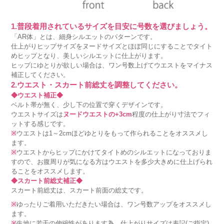
1.普段着用されているサイズを目安に号数を選びましょう。
「AR体」とは、細身シルエットのパターンです。
仕上がりヒップサイズをヌードサイズとほぼ同じにすることでタイト
めヒップとなり、美しいシルエットに仕上がります。
ヒップにゆとりが欲しい場合は、ワン号数上げてウエストをマイナス
補正してください。
2.ウエスト・スカート前総丈を調整してください。
◆ウエスト補正◆
ベルト帯が無く、少し下の位置で穿くデザインです。
ウエストサイズは
ヌードウエストの+3cm
程度の仕上がり寸法でフィ
ットする感じです。
※
ウエストは1～2cmほどゆとりをもって作られることをオススメし
ます。
※
ウエストからヒップにかけてタイトめのシルエットになっておりま
すので、お腹周りが気になる方はウエストを多少大きめに仕上げられ
ることをオススメします。
◆スカート前総丈補正◆
スカート前総丈は、スカート前面の総丈です。
※
ゆったりご着用いただきたい場合は、ワン号数アップをオススメし
ます。
※
生地に若干の伸縮性があります為、仕上がりサイズは表記(ご指定)