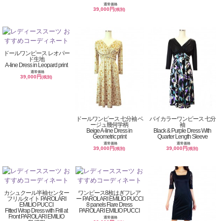
通常価格
39,000円
(税別)
ドールワンピース レオパー
ド生地
A-line Dress in Leopard print
通常価格
39,000円
(税別)
ドールワンピース 七分袖 ベ
バイカラーワンピース 七分
ージュ幾何学柄
袖
Beige A-line Dress in
Black & Purple Dress With
Geometric print
Quarter Length Sleeve
通常価格
通常価格
39,000円
39,000円
(税別)
(税別)
カシュクール半袖センター
ワンピース8枚はぎフレア
フリルタイト PAROLARI
ー PAROLARI EMILIO PUCCI
EMILIO PUCCI
8 panels Flare Dress
Fitted Wrap Dress with Frill at
PAROLARI EMILIO PUCCI
Front PAROLARI EMILIO
通常価格