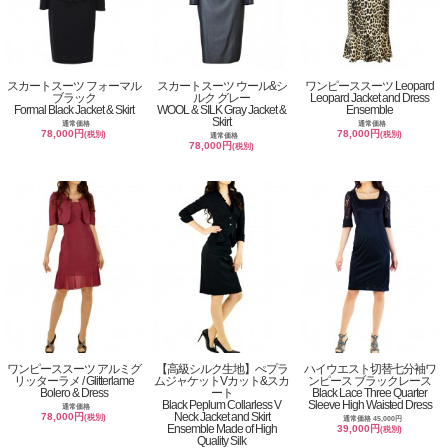
スカートスーツ フォーマル
スカートスーツ ウール&シ
ワンピーススーツ Leopard
ブラック
ルク グレー
Leopard Jacket and Dress
Formal Black Jacket & Skirt
WOOL & SILK Gray Jacket &
Ensemble
Skirt
通常価格
通常価格
78,000円
78,000円
(税別)
(税別)
通常価格
78,000円
(税別)
ワンピーススーツ アルミグ
【高級シルク生地】ぺプラ
ハイウエスト切替七分袖ワ
リッターラメ / Glitterlame
ムジャケットVカット&スカ
ンピース ブラックレース
Bolero & Dress
ート
Black Lace Three Quarter
Black Peplum Collarless V
Sleeve High Waisted Dress
通常価格
Neck Jacket and Skirt
78,000円
(税別)
通常価格 45,000円
Ensemble Made of High
39,000円
(税別)
Quality Silk