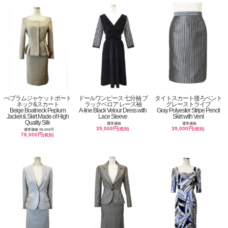
ぺプラムジャケットボート
ドールワンピース 七分袖 ブ
タイトスカート後ろベント
ネック&スカート
ラックベロア レース袖
グレーストライプ
Beige Boatneck Peplum
A-line Black Velour Dress with
Gray Polyester Stripe Pencil
Jacket & Skirt Made of High
Lace Sleeve
Skirt with Vent
Quality Silk
通常価格
通常価格
39,000円
39,000円
(税別)
(税別)
通常価格 98,000円
78,000円
(税別)