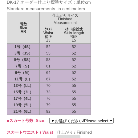
DK-17 オーダー仕上り標準サイズ：単位cm
Standard measurements: in centimeters
仕上がりサイズ
Finished
Measurement
号数
Size
ｳｴｽﾄ
ｽｶｰﾄ前総丈
AR
Waist
Skirt length
補正
補正
±3
±5
1号（4S）
52
52
3号（3S）
55
52
5号（SS）
58
52
7号（S）
61
52
9号（M）
64
52
11号（L）
67
52
13号（LL）
70
55
15号（3L）
73
55
17号（4L）
76
55
19号（5L）
79
55
21号（6L）
82
55
■スカート号数 -Size-
スカートウエスト / Waist
仕上がり / Finished