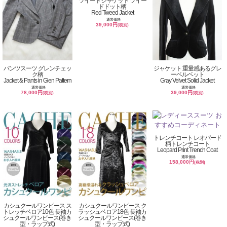
ツイードジャケット ツイー
ドドット柄
Red Tweed Jacket
通常価格
39,000円
(税別)
パンツスーツ グレンチェッ
ジャケット 重量感あるグレ
ク柄
ーベルベット
Jacket & Pants in Glen Pattern
Gray Velvet Solid Jacket
通常価格
通常価格
78,000円
39,000円
(税別)
(税別)
トレンチコート レオパード
柄トレンチコート
Leopard Print Trench Coat
通常価格
158,000円
(税別)
カシュクールワンピース ス
カシュクールワンピース ク
トレッチベロア10色 長袖カ
ラッシュベロア18色 長袖カ
シュクールワンピース(巻き
シュクールワンピース(巻き
型・ラップ式)
型・ラップ式)