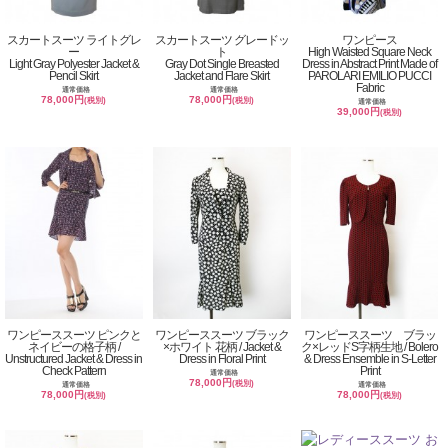
スカートスーツ ライトグレ
スカートスーツ グレードッ
ワンピース
ー
ト
High Waisted Square Neck
Light Gray Polyester Jacket &
Gray Dot Single Breasted
Dress in Abstract Print Made of
Pencil Skirt
Jacket and Flare Skirt
PAROLARI EMILIO PUCCI
Fabric
通常価格
通常価格
78,000円
78,000円
(税別)
(税別)
通常価格
39,000円
(税別)
ワンピーススーツ ピンクと
ワンピーススーツ ブラック
ワンピーススーツ ブラッ
ネイビーの格子柄 /
×ホワイト 花柄 / Jacket &
ク×レッドS字柄生地 / Bolero
Unstructured Jacket & Dress in
Dress in Floral Print
& Dress Ensemble in S-Letter
Check Pattern
Print
通常価格
78,000円
(税別)
通常価格
通常価格
78,000円
78,000円
(税別)
(税別)