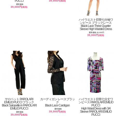
PUCCI
39,000円
(税別)
通常価格
39,000円
(税別)
ハイウエスト切替七分袖ワ
ンピース ブラックレース
Black Lace Three Quarter
Sleeve High Waisted Dress
通常価格 45,000円
39,000円
(税別)
サロペット PAROLARI
カーディガン レースブラッ
ハイウエスト切替七分丈ワ
EMILIO PUCCI ブラック
ク
ンピース PAROLARI EMILIO
Black Salopette in PAROLARI
Black Lace Cardigan
PUCCI
EMILIO PUCCI
High Waist Dress with 3/4
通常価格
Sleeve PAROLARI EMILIO
39,000円
(税別)
通常価格
PUCCI
39,000円
(税別)