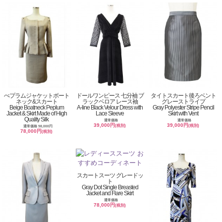
ぺプラムジャケットボート
ドールワンピース 七分袖 ブ
タイトスカート後ろベント
ネック&スカート
ラックベロア レース袖
グレーストライプ
Beige Boatneck Peplum
A-line Black Velour Dress with
Gray Polyester Stripe Pencil
Jacket & Skirt Made of High
Lace Sleeve
Skirt with Vent
Quality Silk
通常価格
通常価格
39,000円
39,000円
(税別)
(税別)
通常価格 98,000円
78,000円
(税別)
スカートスーツ グレードッ
ト
Gray Dot Single Breasted
Jacket and Flare Skirt
通常価格
78,000円
(税別)