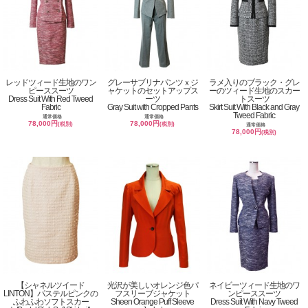
レッドツィード生地のワン
グレーサブリナパンツｘジ
ラメ入りのブラック・グレ
ピーススーツ
ャケットのセットアップス
ーのツィード生地のスカー
Dress Suit With Red Tweed
ーツ
トスーツ
Fabric
Gray Suit with Cropped Pants
Skirt Suit With Black and Gray
Tweed Fabric
通常価格
通常価格
78,000円
78,000円
(税別)
(税別)
通常価格
78,000円
(税別)
【シャネルツイード
光沢が美しいオレンジ色パ
ネイビーツィード生地のワ
LINTON】パステルピンクの
フスリーブジャケット
ンピーススーツ
ふわふわソフトスカー
Sheen Orange Puff Sleeve
Dress Suit With Navy Tweed