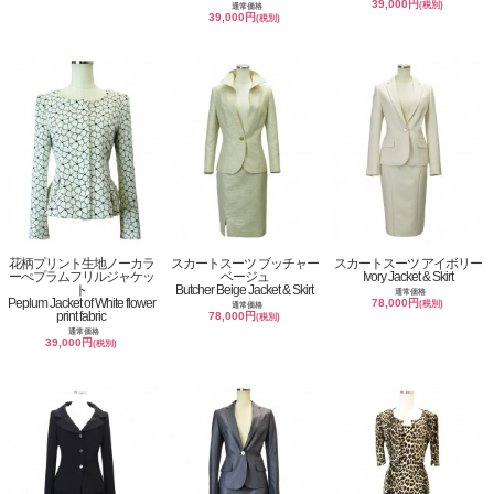
39,000円
(税別)
通常価格
39,000円
(税別)
花柄プリント生地ノーカラ
スカートスーツ ブッチャー
スカートスーツ アイボリー
ーぺプラムフリルジャケッ
ベージュ
Ivory Jacket & Skirt
ト
Butcher Beige Jacket & Skirt
通常価格
Peplum Jacket of White flower
78,000円
(税別)
通常価格
print fabric
78,000円
(税別)
通常価格
39,000円
(税別)