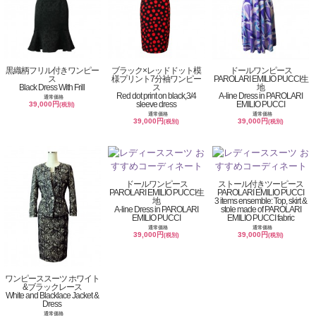
黒織柄フリル付きワンピー
ブラック×レッドドット模
ドールワンピース
ス
様プリント7分袖ワンピー
PAROLARI EMILIO PUCCI生
Black Dress With Frill
ス
地
Red dot print on black,3/4
A-line Dress in PAROLARI
通常価格
sleeve dress
EMILIO PUCCI
39,000円
(税別)
通常価格
通常価格
39,000円
39,000円
(税別)
(税別)
ドールワンピース
ストール付きツーピース
PAROLARI EMILIO PUCCI生
PAROLARI EMILIO PUCCI
地
3 items ensemble: Top, skirt &
A-line Dress in PAROLARI
stole made of PAROLARI
EMILIO PUCCI
EMILIO PUCCI fabric
通常価格
通常価格
39,000円
39,000円
(税別)
(税別)
ワンピーススーツ ホワイト
&ブラックレース
White and Blacklace Jacket &
Dress
通常価格