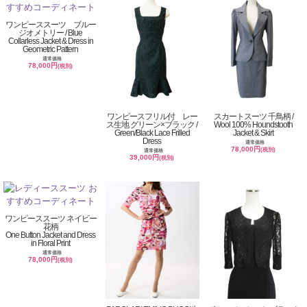
ワンピーススーツ ブルー
ジオメトリー / Blue
Collarless Jacket & Dress in
Geometric Pattern
通常価格
78,000円
(税別)
ワンピースフリル付 レー
スカートスーツ 千鳥柄 /
ス生地 グリーン×ブラック /
Wool 100% Houndstooth
Green/Black Lace Frilled
Jacket & Skirt
Dress
通常価格
78,000円
(税別)
通常価格
39,000円
(税別)
ワンピーススーツ ネイビー
花柄
One Button Jacket and Dress
in Floral Print
通常価格
78,000円
(税別)