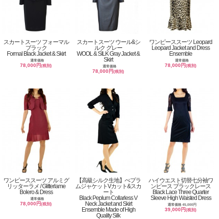
スカートスーツ フォーマル
スカートスーツ ウール&シ
ワンピーススーツ Leopard
ブラック
ルク グレー
Leopard Jacket and Dress
Formal Black Jacket & Skirt
WOOL & SILK Gray Jacket &
Ensemble
Skirt
通常価格
通常価格
78,000円
78,000円
(税別)
(税別)
通常価格
78,000円
(税別)
ワンピーススーツ アルミグ
【高級シルク生地】ぺプラ
ハイウエスト切替七分袖ワ
リッターラメ / Glitterlame
ムジャケットVカット&スカ
ンピース ブラックレース
Bolero & Dress
ート
Black Lace Three Quarter
Black Peplum Collarless V
Sleeve High Waisted Dress
通常価格
Neck Jacket and Skirt
78,000円
(税別)
通常価格 45,000円
Ensemble Made of High
39,000円
(税別)
Quality Silk