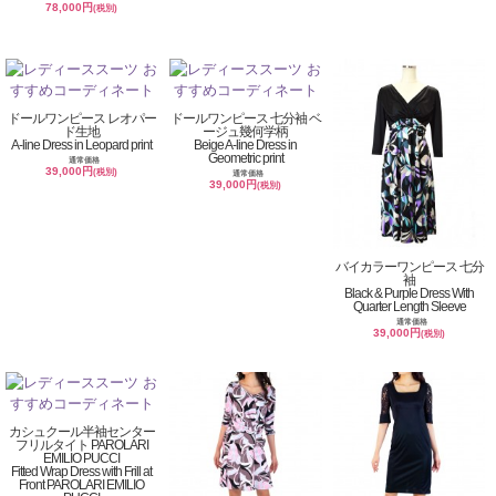
78,000円
(税別)
ドールワンピース レオパー
ドールワンピース 七分袖 ベ
ド生地
ージュ幾何学柄
A-line Dress in Leopard print
Beige A-line Dress in
Geometric print
通常価格
39,000円
(税別)
通常価格
39,000円
(税別)
バイカラーワンピース 七分
袖
Black & Purple Dress With
Quarter Length Sleeve
通常価格
39,000円
(税別)
カシュクール半袖センター
フリルタイト PAROLARI
EMILIO PUCCI
Fitted Wrap Dress with Frill at
Front PAROLARI EMILIO