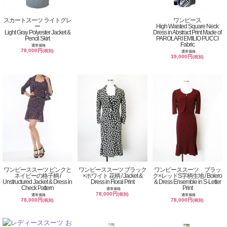
スカートスーツ ライトグレ
ワンピース
ー
High Waisted Square Neck
Light Gray Polyester Jacket &
Dress in Abstract Print Made of
Pencil Skirt
PAROLARI EMILIO PUCCI
Fabric
通常価格
78,000円
(税別)
通常価格
39,000円
(税別)
ワンピーススーツ ピンクと
ワンピーススーツ ブラック
ワンピーススーツ ブラッ
ネイビーの格子柄 /
×ホワイト 花柄 / Jacket &
ク×レッドS字柄生地 / Bolero
Unstructured Jacket & Dress in
Dress in Floral Print
& Dress Ensemble in S-Letter
Check Pattern
Print
通常価格
78,000円
(税別)
通常価格
通常価格
78,000円
78,000円
(税別)
(税別)