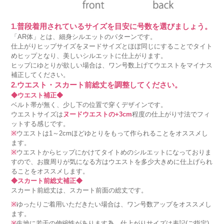
1.普段着用されているサイズを目安に号数を選びましょう。
「AR体」とは、細身シルエットのパターンです。
仕上がりヒップサイズをヌードサイズとほぼ同じにすることでタイト
めヒップとなり、美しいシルエットに仕上がります。
ヒップにゆとりが欲しい場合は、ワン号数上げてウエストをマイナス
補正してください。
2.ウエスト・スカート前総丈を調整してください。
◆ウエスト補正◆
ベルト帯が無く、少し下の位置で穿くデザインです。
ウエストサイズは
ヌードウエストの+3cm
程度の仕上がり寸法でフィ
ットする感じです。
※
ウエストは1～2cmほどゆとりをもって作られることをオススメし
ます。
※
ウエストからヒップにかけてタイトめのシルエットになっておりま
すので、お腹周りが気になる方はウエストを多少大きめに仕上げられ
ることをオススメします。
◆スカート前総丈補正◆
スカート前総丈は、スカート前面の総丈です。
※
ゆったりご着用いただきたい場合は、ワン号数アップをオススメし
ます。
※
生地に若干の伸縮性があります為、仕上がりサイズは表記(ご指定)