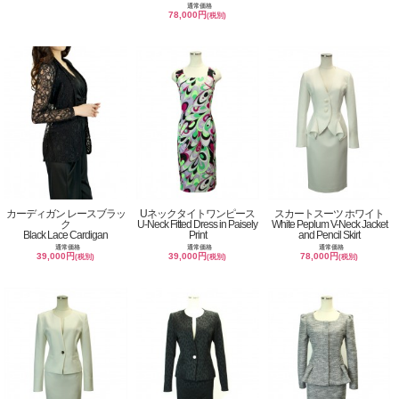
通常価格
78,000円
(税別)
カーディガン レースブラッ
Uネックタイトワンピース
スカートスーツ ホワイト
ク
U-Neck Fitted Dress in Paisely
White Peplum V-Neck Jacket
Black Lace Cardigan
Print
and Pencil Skirt
通常価格
通常価格
通常価格
39,000円
39,000円
78,000円
(税別)
(税別)
(税別)