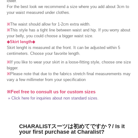
lower.
For the best look we recommend a size where you add about 3cm to
your waist measured under clothes.
※
The waist should allow for 1-2cm extra width.
※
This style has a tight line between waist and hip. If you worry about
your belly, you could choose a bigger waist size.
◆Skirt length◆
Skirt lenght is measured at the front. It can be adjusted within 5
centimeters. Choose your favorite length.
※
If you like to wear your skirt in a loose-fitting style, choose one size
bigger.
※
Please note that due to the fabrics stretch final measurements may
vary a few millimeter from your specification
※Feel free to consult us for custom sizes
» Click here for inquiries about non standard sizes.
CHARALISTスーツは初めてですか？/ Is it
your first purchase at Charalist?