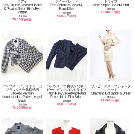
ズアイ
ツイードレッド
トライプ
Gray Double Breasted Jacket
Red Collarless Jacket &
White Striped Jacket & Skirt
& Pleated Skirt in Bird’s Eye
Flared Skirt
通常価格
Pattern
78,000円
(税別)
通常価格
78,000円
(税別)
通常価格
78,000円
(税別)
パンツスーツ アイボリーと
パンツスーツ 爽やかなネイ
ワンピーススーツ シャンタ
ブラックの千鳥格子柄
ビーにピンクのストライプ
ンドット
Jacket & Pants in
Fresh Navy Jacket And Pants
Shantung Dot Jacket & Dress
Houndstooth Pattern, Ivory &
Ensemble in Pink Stripe
通常価格
Black
78,000円
(税別)
通常価格
78,000円
(税別)
通常価格
78,000円
(税別)