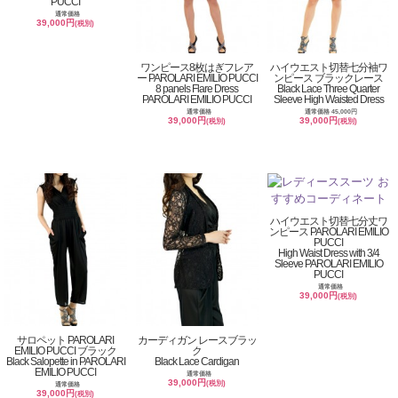
PUCCI
通常価格
39,000円
(税別)
ワンピース8枚はぎフレア
ハイウエスト切替七分袖ワ
ー PAROLARI EMILIO PUCCI
ンピース ブラックレース
8 panels Flare Dress
Black Lace Three Quarter
PAROLARI EMILIO PUCCI
Sleeve High Waisted Dress
通常価格
通常価格 45,000円
39,000円
39,000円
(税別)
(税別)
ハイウエスト切替七分丈ワ
ンピース PAROLARI EMILIO
PUCCI
High Waist Dress with 3/4
Sleeve PAROLARI EMILIO
PUCCI
通常価格
39,000円
(税別)
サロペット PAROLARI
カーディガン レースブラッ
EMILIO PUCCI ブラック
ク
Black Salopette in PAROLARI
Black Lace Cardigan
EMILIO PUCCI
通常価格
39,000円
(税別)
通常価格
39,000円
(税別)