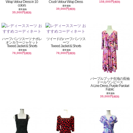
Wrap Velour Dress in 10
Crush Velour Wrap Dress
158,000円
(税別)
colors
通常価格
39,000円
(税別)
通常価格
39,000円
(税別)
ハーフパンツスーツ ナポレ
ツイードのハーフパンツス
オンカラージャケット
ーツ
Tweed Jacket & Shorts
Tweed Jacket & Shorts
通常価格
通常価格
78,000円
78,000円
(税別)
(税別)
パープルプッチ生地の長袖
ドールワンピース
A-Line Dress, Purple Parolari
Fabric
通常価格
39,000円
(税別)