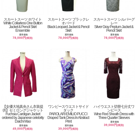
スカートスーツ ホワイト
スカートスーツ ブラックレ
スカートスーツ シルバーグ
White Collarless One Button
オパード
レー
Jacket & Pencil Skirt
Black Leopard Jacket & Pencil
Silver Gray Peplum Jacket &
Ensemble
Skirt
Pencil Skirt
通常価格
通常価格
通常価格
78,000円
78,000円
78,000円
(税別)
(税別)
(税別)
【女優大地真央さん衣装提
ワンピースウエストサイド
ハイウエスト切替七分丈ワ
供】セミロングジャケット
タック
ンピース
Fuchsia Cardigan Jacket
PAROLARI EMILIO PUCCI
Wine Red Sheath Dress with
ordered by Japanese celebrity
Draped Tank Dress In Abstract
Three Quarter Sleeves
Daichi Mao
Print
通常価格
39,000円
(税別)
通常価格
通常価格
49,000円
39,000円
(税別)
(税別)