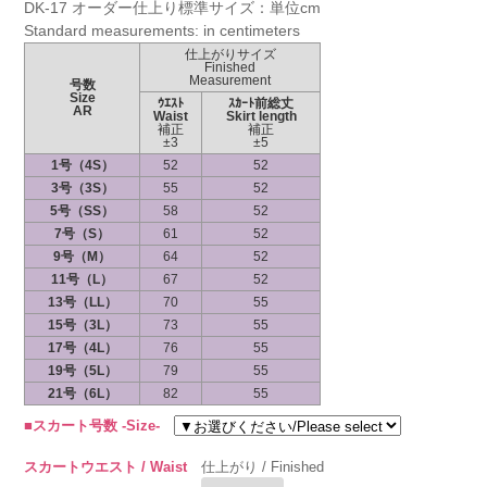
DK-17 オーダー仕上り標準サイズ：単位cm
Standard measurements: in centimeters
仕上がりサイズ
Finished
Measurement
号数
Size
ｳｴｽﾄ
ｽｶｰﾄ前総丈
AR
Waist
Skirt length
補正
補正
±3
±5
1号（4S）
52
52
3号（3S）
55
52
5号（SS）
58
52
7号（S）
61
52
9号（M）
64
52
11号（L）
67
52
13号（LL）
70
55
15号（3L）
73
55
17号（4L）
76
55
19号（5L）
79
55
21号（6L）
82
55
■スカート号数 -Size-
スカートウエスト / Waist
仕上がり / Finished