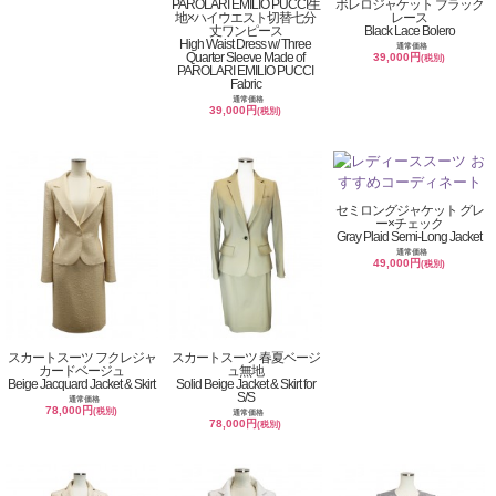
PAROLARI EMILIO PUCCI生
ボレロジャケット ブラック
地×ハイウエスト切替七分
レース
丈ワンピース
Black Lace Bolero
High Waist Dress w/ Three
通常価格
Quarter Sleeve Made of
39,000円
(税別)
PAROLARI EMILIO PUCCI
Fabric
通常価格
39,000円
(税別)
セミロングジャケット グレ
ー×チェック
Gray Plaid Semi-Long Jacket
通常価格
49,000円
(税別)
スカートスーツ フクレジャ
スカートスーツ 春夏ベージ
カードベージュ
ュ無地
Beige Jacquard Jacket & Skirt
Solid Beige Jacket & Skirt for
S/S
通常価格
78,000円
(税別)
通常価格
78,000円
(税別)