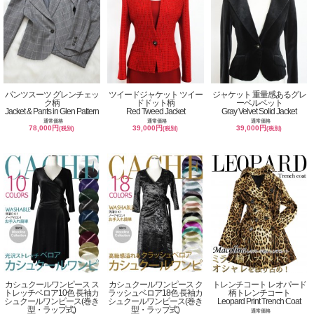
パンツスーツ グレンチェッ
ツイードジャケット ツイー
ジャケット 重量感あるグレ
ク柄
ドドット柄
ーベルベット
Jacket & Pants in Glen Pattern
Red Tweed Jacket
Gray Velvet Solid Jacket
通常価格
通常価格
通常価格
78,000円
39,000円
39,000円
(税別)
(税別)
(税別)
カシュクールワンピース ス
カシュクールワンピース ク
トレンチコート レオパード
トレッチベロア10色 長袖カ
ラッシュベロア18色 長袖カ
柄トレンチコート
シュクールワンピース(巻き
シュクールワンピース(巻き
Leopard Print Trench Coat
型・ラップ式)
型・ラップ式)
通常価格