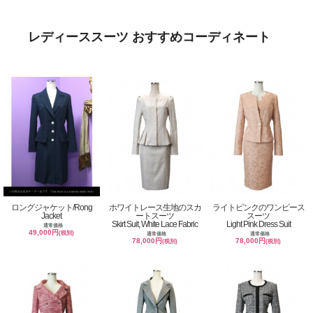
レディーススーツ おすすめコーディネート
ロングジャケット/Rong
ホワイトレース生地のスカ
ライトピンクのワンピース
Jacket
ートスーツ
スーツ
Skirt Suit, White Lace Fabric
Light Pink Dress Suit
通常価格
49,000円
(税別)
通常価格
通常価格
78,000円
78,000円
(税別)
(税別)