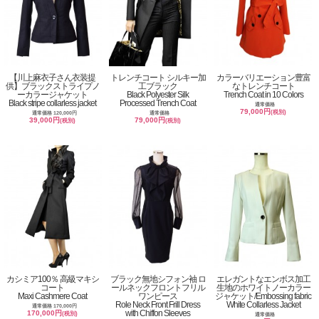
【川上麻衣子さん衣装提
トレンチコート シルキー加
カラーバリエーション豊富
供】ブラックストライプノ
工ブラック
なトレンチコート
ーカラージャケット
Black Polyester Silk
Trench Coat in 10 Colors
Black stripe collarless jacket
Processed Trench Coat
通常価格
79,000円
(税別)
通常価格 120,000円
通常価格
39,000円
79,000円
(税別)
(税別)
カシミア100％ 高級マキシ
ブラック無地シフォン袖 ロ
エレガントなエンボス加工
コート
ールネックフロントフリル
生地のホワイトノーカラー
Maxi Cashmere Coat
ワンピース
ジャケット/Embossing fabric
Role Neck Front Frill Dress
White Collarless Jacket
通常価格 170,000円
with Chiffon Sleeves
170,000円
(税別)
通常価格