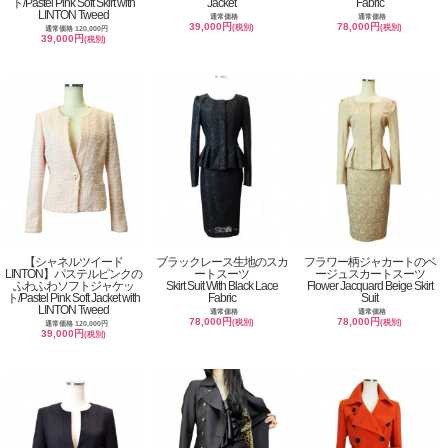
ト/Pastel Pink Soft Skirt with
Jacket
Fabric
LINTON Tweed
通常価格
通常価格
39,000円
78,000円
(税別)
(税別)
通常価格 120,000円
39,000円
(税別)
【シャネルツイード
ブラックレース生地のスカ
フラワー柄ジャカートのベ
LINTON】パステルピンクの
ートスーツ
ージュスカートスーツ
ふわふわソフトジャケッ
Skirt Suit With Black Lace
Flower Jacquard Beige Skirt
ト/Pastel Pink Soft Jacket with
Fabric
Suit
LINTON Tweed
通常価格
通常価格
78,000円
78,000円
(税別)
(税別)
通常価格 120,000円
39,000円
(税別)