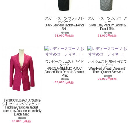
スカートスーツ ブラックレ
スカートスーツ シルバーグ
オパード
レー
Black Leopard Jacket & Pencil
Silver Gray Peplum Jacket &
Skirt
Pencil Skirt
通常価格
通常価格
78,000円
78,000円
(税別)
(税別)
ワンピースウエストサイド
ハイウエスト切替七分丈ワ
タック
ンピース
PAROLARI EMILIO PUCCI
Wine Red Sheath Dress with
Draped Tank Dress In Abstract
Three Quarter Sleeves
Print
通常価格
39,000円
(税別)
通常価格
39,000円
(税別)
【女優大地真央さん衣装提
供】セミロングジャケット
Fuchsia Cardigan Jacket
ordered by Japanese celebrity
Daichi Mao
通常価格
49,000円
(税別)