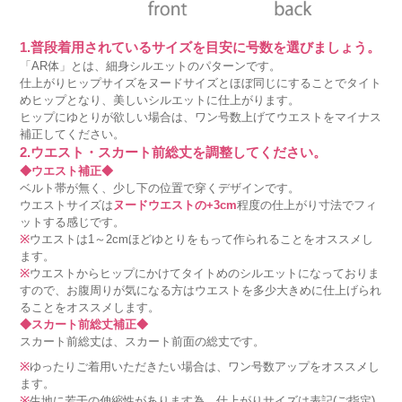
1.普段着用されているサイズを目安に号数を選びましょう。
「AR体」とは、細身シルエットのパターンです。
仕上がりヒップサイズをヌードサイズとほぼ同じにすることでタイト
めヒップとなり、美しいシルエットに仕上がります。
ヒップにゆとりが欲しい場合は、ワン号数上げてウエストをマイナス
補正してください。
2.ウエスト・スカート前総丈を調整してください。
◆ウエスト補正◆
ベルト帯が無く、少し下の位置で穿くデザインです。
ウエストサイズは
ヌードウエストの+3cm
程度の仕上がり寸法でフィ
ットする感じです。
※
ウエストは1～2cmほどゆとりをもって作られることをオススメし
ます。
※
ウエストからヒップにかけてタイトめのシルエットになっておりま
すので、お腹周りが気になる方はウエストを多少大きめに仕上げられ
ることをオススメします。
◆スカート前総丈補正◆
スカート前総丈は、スカート前面の総丈です。
※
ゆったりご着用いただきたい場合は、ワン号数アップをオススメし
ます。
※
生地に若干の伸縮性があります為、仕上がりサイズは表記(ご指定)