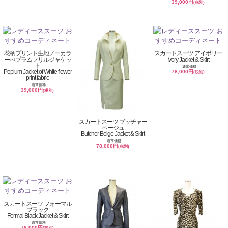
39,000円
(税別)
花柄プリント生地ノーカラ
スカートスーツ アイボリー
ーぺプラムフリルジャケッ
Ivory Jacket & Skirt
ト
通常価格
Peplum Jacket of White flower
78,000円
(税別)
print fabric
通常価格
39,000円
(税別)
スカートスーツ ブッチャー
ベージュ
Butcher Beige Jacket & Skirt
通常価格
78,000円
(税別)
スカートスーツ フォーマル
ブラック
Formal Black Jacket & Skirt
通常価格
78,000円