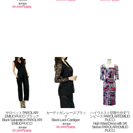
通常価格
39,000円
(税別)
サロペット PAROLARI
カーディガン レースブラッ
ハイウエスト切替七分丈ワ
EMILIO PUCCI ブラック
ク
ンピース PAROLARI EMILIO
Black Salopette in PAROLARI
Black Lace Cardigan
PUCCI
EMILIO PUCCI
High Waist Dress with 3/4
通常価格
Sleeve PAROLARI EMILIO
39,000円
(税別)
通常価格
PUCCI
39,000円
(税別)