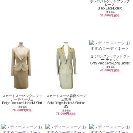
ボレロジャケット ブラック
レース
Black Lace Bolero
通常価格
39,000円
(税別)
セミロングジャケット グレ
ー×チェック
Gray Plaid Semi-Long Jacket
通常価格
49,000円
(税別)
スカートスーツ フクレジャ
スカートスーツ 春夏ベージ
カードベージュ
ュ無地
Beige Jacquard Jacket & Skirt
Solid Beige Jacket & Skirt for
S/S
通常価格
78,000円
(税別)
通常価格
78,000円
(税別)