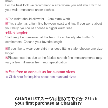
lower.
For the best look we recommend a size where you add about 3cm to
your waist measured under clothes.
※
The waist should allow for 1-2cm extra width.
※
This style has a tight line between waist and hip. If you worry about
your belly, you could choose a bigger waist size.
◆Skirt length◆
Skirt lenght is measured at the front. It can be adjusted within 5
centimeters. Choose your favorite length.
※
If you like to wear your skirt in a loose-fitting style, choose one size
bigger.
※
Please note that due to the fabrics stretch final measurements may
vary a few millimeter from your specification
※Feel free to consult us for custom sizes
» Click here for inquiries about non standard sizes.
CHARALISTスーツは初めてですか？/ Is it
your first purchase at Charalist?