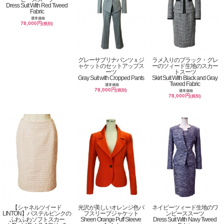
Dress Suit With Red Tweed
Fabric
通常価格
78,000円
(税別)
グレーサブリナパンツｘジ
ラメ入りのブラック・グレ
ャケットのセットアップス
ーのツィード生地のスカー
ーツ
トスーツ
Gray Suit with Cropped Pants
Skirt Suit With Black and Gray
Tweed Fabric
通常価格
78,000円
(税別)
通常価格
78,000円
(税別)
【シャネルツイード
光沢が美しいオレンジ色パ
ネイビーツィード生地のワ
LINTON】パステルピンクの
フスリーブジャケット
ンピーススーツ
ふわふわソフトスカー
Sheen Orange Puff Sleeve
Dress Suit With Navy Tweed