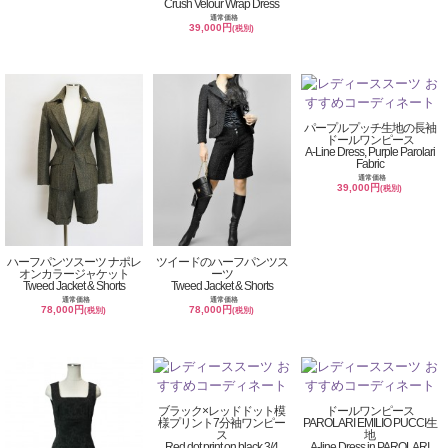
Crush Velour Wrap Dress
通常価格
39,000円
(税別)
パープルプッチ生地の長袖
ドールワンピース
A-Line Dress, Purple Parolari
Fabric
通常価格
39,000円
(税別)
ハーフパンツスーツ ナポレ
ツイードのハーフパンツス
オンカラージャケット
ーツ
Tweed Jacket & Shorts
Tweed Jacket & Shorts
通常価格
通常価格
78,000円
78,000円
(税別)
(税別)
ブラック×レッドドット模
ドールワンピース
様プリント7分袖ワンピー
PAROLARI EMILIO PUCCI生
ス
地
Red dot print on black,3/4
A-line Dress in PAROLARI