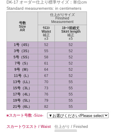
DK-17 オーダー仕上り標準サイズ：単位cm
Standard measurements: in centimeters
仕上がりサイズ
Finished
Measurement
号数
Size
ｳｴｽﾄ
ｽｶｰﾄ前総丈
AR
Waist
Skirt length
補正
補正
±3
±5
1号（4S）
52
52
3号（3S）
55
52
5号（SS）
58
52
7号（S）
61
52
9号（M）
64
52
11号（L）
67
52
13号（LL）
70
55
15号（3L）
73
55
17号（4L）
76
55
19号（5L）
79
55
21号（6L）
82
55
■スカート号数 -Size-
スカートウエスト / Waist
仕上がり / Finished