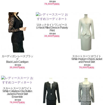
通常価格
78,000円
(税別)
Uネックタイトワンピース
U-Neck Fitted Dress in Paisely
Print
通常価格
39,000円
(税別)
カーディガン レースブラッ
スカートスーツ ホワイト
ク
White Peplum V-Neck Jacket
Black Lace Cardigan
and Pencil Skirt
通常価格
通常価格
39,000円
78,000円
(税別)
(税別)
スカートスーツ ホワイト
White Collarless One Button
Jacket & Pencil Skirt
Ensemble
通常価格
78,000円
(税別)