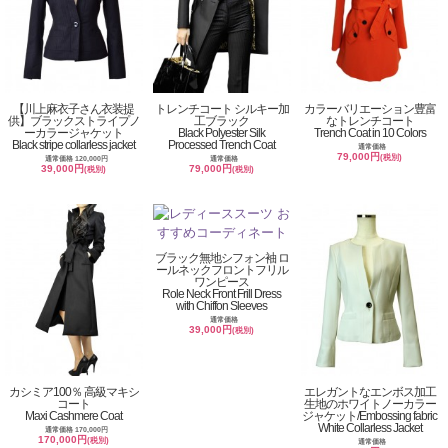
【川上麻衣子さん衣装提
トレンチコート シルキー加
カラーバリエーション豊富
供】ブラックストライプノ
工ブラック
なトレンチコート
ーカラージャケット
Black Polyester Silk
Trench Coat in 10 Colors
Black stripe collarless jacket
Processed Trench Coat
通常価格
79,000円
(税別)
通常価格 120,000円
通常価格
39,000円
79,000円
(税別)
(税別)
ブラック無地シフォン袖 ロ
ールネックフロントフリル
ワンピース
Role Neck Front Frill Dress
with Chiffon Sleeves
通常価格
39,000円
(税別)
カシミア100％ 高級マキシ
エレガントなエンボス加工
コート
生地のホワイトノーカラー
Maxi Cashmere Coat
ジャケット/Embossing fabric
White Collarless Jacket
通常価格 170,000円
170,000円
(税別)
通常価格