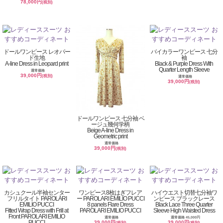
78,000円
(税別)
ドールワンピース レオパー
バイカラーワンピース 七分
ド生地
袖
A-line Dress in Leopard print
Black & Purple Dress With
Quarter Length Sleeve
通常価格
39,000円
(税別)
通常価格
39,000円
(税別)
ドールワンピース 七分袖 ベ
ージュ幾何学柄
Beige A-line Dress in
Geometric print
通常価格
39,000円
(税別)
カシュクール半袖センター
ワンピース8枚はぎフレア
ハイウエスト切替七分袖ワ
フリルタイト PAROLARI
ー PAROLARI EMILIO PUCCI
ンピース ブラックレース
EMILIO PUCCI
8 panels Flare Dress
Black Lace Three Quarter
Fitted Wrap Dress with Frill at
PAROLARI EMILIO PUCCI
Sleeve High Waisted Dress
Front PAROLARI EMILIO
通常価格
通常価格 45,000円
PUCCI
39,000円
39,000円
(税別)
(税別)