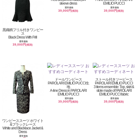
sleeve dress
EMILIO PUCCI
通常価格
通常価格
39,000円
39,000円
(税別)
(税別)
黒織柄フリル付きワンピー
ス
Black Dress With Frill
通常価格
39,000円
(税別)
ドールワンピース
ストール付きツーピース
PAROLARI EMILIO PUCCI生
PAROLARI EMILIO PUCCI
地
3 items ensemble: Top, skirt &
A-line Dress in PAROLARI
stole made of PAROLARI
EMILIO PUCCI
EMILIO PUCCI fabric
通常価格
通常価格
39,000円
39,000円
(税別)
(税別)
ワンピーススーツ ホワイト
&ブラックレース
White and Blacklace Jacket &
Dress
通常価格