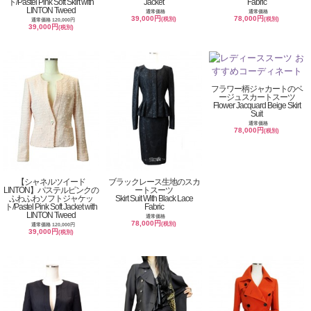
ト/Pastel Pink Soft Skirt with
Jacket
Fabric
LINTON Tweed
通常価格
通常価格
39,000円
78,000円
(税別)
(税別)
通常価格 120,000円
39,000円
(税別)
フラワー柄ジャカートのベ
ージュスカートスーツ
Flower Jacquard Beige Skirt
Suit
通常価格
78,000円
(税別)
【シャネルツイード
ブラックレース生地のスカ
LINTON】パステルピンクの
ートスーツ
ふわふわソフトジャケッ
Skirt Suit With Black Lace
ト/Pastel Pink Soft Jacket with
Fabric
LINTON Tweed
通常価格
78,000円
(税別)
通常価格 120,000円
39,000円
(税別)