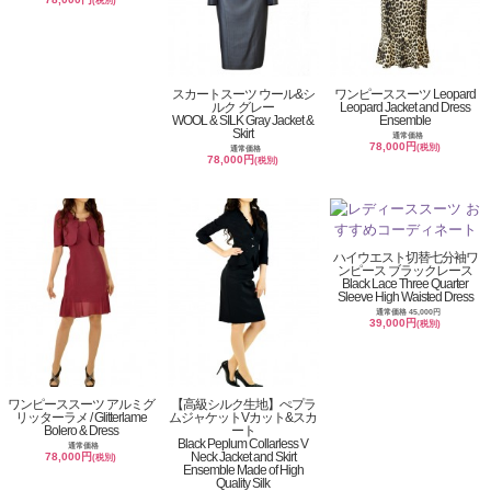
(税別)
スカートスーツ ウール&シ
ワンピーススーツ Leopard
ルク グレー
Leopard Jacket and Dress
WOOL & SILK Gray Jacket &
Ensemble
Skirt
通常価格
78,000円
(税別)
通常価格
78,000円
(税別)
ハイウエスト切替七分袖ワ
ンピース ブラックレース
Black Lace Three Quarter
Sleeve High Waisted Dress
通常価格 45,000円
39,000円
(税別)
ワンピーススーツ アルミグ
【高級シルク生地】ぺプラ
リッターラメ / Glitterlame
ムジャケットVカット&スカ
Bolero & Dress
ート
Black Peplum Collarless V
通常価格
Neck Jacket and Skirt
78,000円
(税別)
Ensemble Made of High
Quality Silk