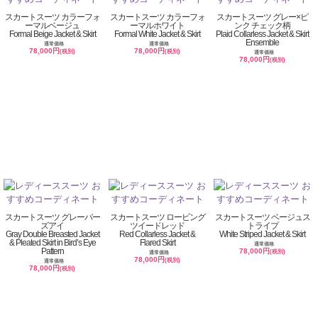
スカートスーツ カラーフォ
スカートスーツ カラーフォ
スカートスーツ グレー×ピ
ーマルベージュ
ーマルホワイト
ンク チェック柄
Formal Beige Jacket & Skirt
Formal White Jacket & Skirt
Plaid Collarless Jacket & Skirt
Ensemble
通常価格
通常価格
78,000円
78,000円
(税別)
(税別)
通常価格
78,000円
(税別)
スカートスーツ グレーバー
スカートスーツ ロービング
スカートスーツ ベージュス
ズアイ
ツイードレッド
トライプ
Gray Double Breasted Jacket
Red Collarless Jacket &
White Striped Jacket & Skirt
& Pleated Skirt in Bird’s Eye
Flared Skirt
通常価格
Pattern
78,000円
(税別)
通常価格
78,000円
(税別)
通常価格
78,000円
(税別)