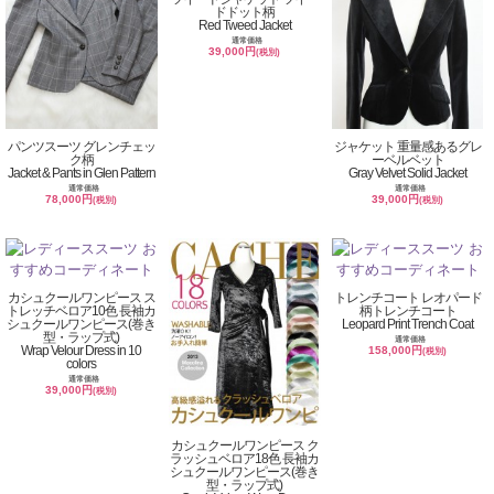
ドドット柄
Red Tweed Jacket
通常価格
39,000円
(税別)
パンツスーツ グレンチェッ
ジャケット 重量感あるグレ
ク柄
ーベルベット
Jacket & Pants in Glen Pattern
Gray Velvet Solid Jacket
通常価格
通常価格
78,000円
39,000円
(税別)
(税別)
カシュクールワンピース ス
トレンチコート レオパード
トレッチベロア10色 長袖カ
柄トレンチコート
シュクールワンピース(巻き
Leopard Print Trench Coat
型・ラップ式)
通常価格
Wrap Velour Dress in 10
158,000円
(税別)
colors
通常価格
39,000円
(税別)
カシュクールワンピース ク
ラッシュベロア18色 長袖カ
シュクールワンピース(巻き
型・ラップ式)