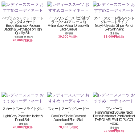
ぺプラムジャケットボート
ドールワンピース 七分袖 ブ
タイトスカート後ろベント
ネック&スカート
ラックベロア レース袖
グレーストライプ
Beige Boatneck Peplum
A-line Black Velour Dress with
Gray Polyester Stripe Pencil
Jacket & Skirt Made of High
Lace Sleeve
Skirt with Vent
Quality Silk
通常価格
通常価格
39,000円
39,000円
(税別)
(税別)
通常価格 98,000円
78,000円
(税別)
スカートスーツ ライトグレ
スカートスーツ グレードッ
ワンピース
ー
ト
High Waisted Square Neck
Light Gray Polyester Jacket &
Gray Dot Single Breasted
Dress in Abstract Print Made of
Pencil Skirt
Jacket and Flare Skirt
PAROLARI EMILIO PUCCI
Fabric
通常価格
通常価格
78,000円
78,000円
(税別)
(税別)
通常価格
39,000円
(税別)