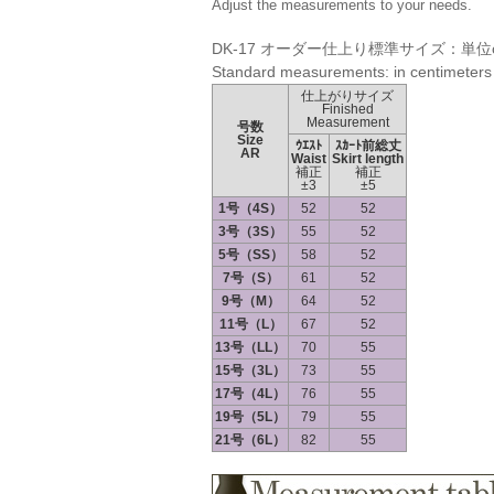
Adjust the measurements to your needs.
DK-17 オーダー仕上り標準サイズ：単位
Standard measurements: in centimeters
仕上がりサイズ
Finished
Measurement
号数
Size
ｳｴｽﾄ
ｽｶｰﾄ前総丈
AR
Waist
Skirt length
補正
補正
±3
±5
1号（4S）
52
52
3号（3S）
55
52
5号（SS）
58
52
7号（S）
61
52
9号（M）
64
52
11号（L）
67
52
13号（LL）
70
55
15号（3L）
73
55
17号（4L）
76
55
19号（5L）
79
55
21号（6L）
82
55