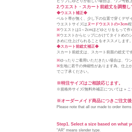
ヒップにゆとりが欲しい場合は、ワン号数
2.ウエスト・スカート前総丈を調整
◆ウエスト補正◆
ベルト帯が無く、少し下の位置で穿くデザ
ウエストサイズは
ヌードウエストの+3cm
程
※
ウエストは1～2cmほどゆとりをもって
※
ウエストからヒップにかけてタイトめの
きめに仕上げられることをオススメします
◆スカート前総丈補正◆
スカート前総丈は、スカート前面の総丈で
※
ゆったりご着用いただきたい場合は、ワ
※
生地に若干の伸縮性があります為、仕上が
でご了承ください。
※特注サイズはご相談応じます。
※規格外サイズ/無料外補正については »
こ
※オーダーメイド商品につきご注文後
Please note that all our made to order items a
Step1. Select a size based on what y
"AR" means slender type.