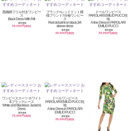
黒織柄フリル付きワンピー
ブラック×レッドドット模
ドールワンピース
ス
様プリント7分袖ワンピー
PAROLARI EMILIO PUCCI生
Black Dress With Frill
ス
地
Red dot print on black,3/4
A-line Dress in PAROLARI
通常価格
sleeve dress
EMILIO PUCCI
39,000円
(税別)
通常価格
通常価格
39,000円
39,000円
(税別)
(税別)
ワンピーススーツ ホワイト
ドールワンピース
&ブラックレース
PAROLARI EMILIO PUCCI生
White and Blacklace Jacket &
地
Dress
A-line Dress in PAROLARI
EMILIO PUCCI
通常価格
78,000円
(税別)
通常価格
39,000円
(税別)