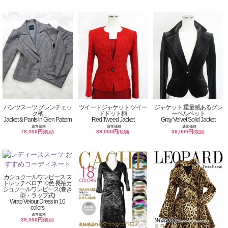
パンツスーツ グレンチェッ
ツイードジャケット ツイー
ジャケット 重量感あるグレ
ク柄
ドドット柄
ーベルベット
Jacket & Pants in Glen Pattern
Red Tweed Jacket
Gray Velvet Solid Jacket
通常価格
通常価格
通常価格
78,000円
39,000円
39,000円
(税別)
(税別)
(税別)
カシュクールワンピース ス
トレッチベロア10色 長袖カ
シュクールワンピース(巻き
型・ラップ式)
Wrap Velour Dress in 10
colors
通常価格
39,000円
(税別)