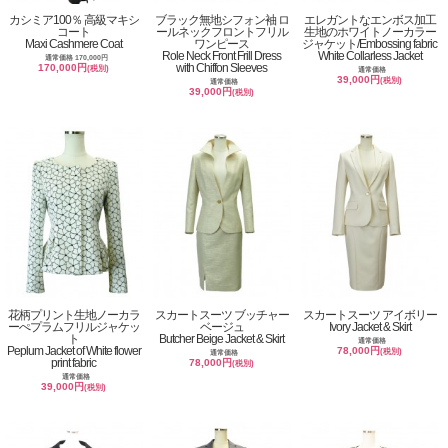
カシミア100％ 高級マキシ
ブラック無地シフォン袖 ロ
エレガントなエンボス加工
コート
ールネックフロントフリル
生地のホワイトノーカラー
Maxi Cashmere Coat
ワンピース
ジャケット/Embossing fabric
Role Neck Front Frill Dress
White Collarless Jacket
通常価格 170,000円
with Chiffon Sleeves
170,000円
(税別)
通常価格
39,000円
(税別)
通常価格
39,000円
(税別)
花柄プリント生地ノーカラ
スカートスーツ ブッチャー
スカートスーツ アイボリー
ーぺプラムフリルジャケッ
ベージュ
Ivory Jacket & Skirt
ト
Butcher Beige Jacket & Skirt
通常価格
Peplum Jacket of White flower
78,000円
(税別)
通常価格
print fabric
78,000円
(税別)
通常価格
39,000円
(税別)