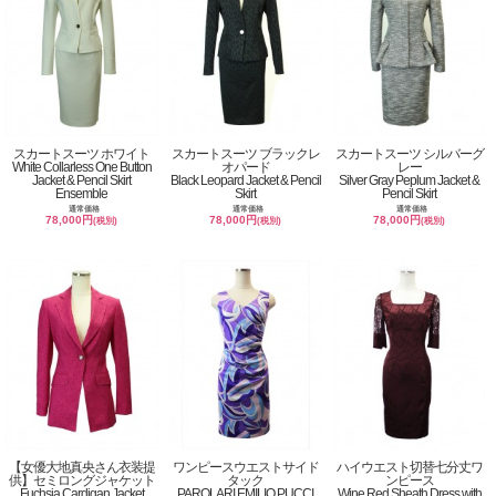
スカートスーツ ホワイト
スカートスーツ ブラックレ
スカートスーツ シルバーグ
White Collarless One Button
オパード
レー
Jacket & Pencil Skirt
Black Leopard Jacket & Pencil
Silver Gray Peplum Jacket &
Ensemble
Skirt
Pencil Skirt
通常価格
通常価格
通常価格
78,000円
78,000円
78,000円
(税別)
(税別)
(税別)
【女優大地真央さん衣装提
ワンピースウエストサイド
ハイウエスト切替七分丈ワ
供】セミロングジャケット
タック
ンピース
Fuchsia Cardigan Jacket
PAROLARI EMILIO PUCCI
Wine Red Sheath Dress with