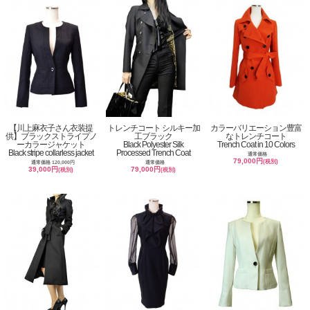
【川上麻衣子さん衣装提
トレンチコート シルキー加
カラーバリエーション豊富
供】ブラックストライプノ
工ブラック
なトレンチコート
ーカラージャケット
Black Polyester Silk
Trench Coat in 10 Colors
Black stripe collarless jacket
Processed Trench Coat
通常価格
79,000円
(税別)
通常価格 120,000円
通常価格
39,000円
79,000円
(税別)
(税別)