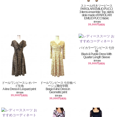
ストール付きツーピース
PAROLARI EMILIO PUCCI
3 items ensemble: Top, skirt &
stole made of PAROLARI
EMILIO PUCCI fabric
通常価格
39,000円
(税別)
バイカラーワンピース 七分
袖
Black & Purple Dress With
Quarter Length Sleeve
通常価格
39,000円
(税別)
ドールワンピース レオパー
ドールワンピース 七分袖 ベ
ド生地
ージュ幾何学柄
A-line Dress in Leopard print
Beige A-line Dress in
Geometric print
通常価格
39,000円
(税別)
通常価格
39,000円
(税別)