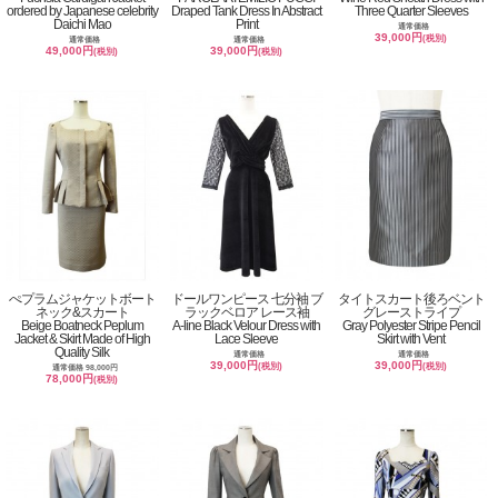
ordered by Japanese celebrity
Draped Tank Dress In Abstract
Three Quarter Sleeves
Daichi Mao
Print
通常価格
39,000円
(税別)
通常価格
通常価格
49,000円
39,000円
(税別)
(税別)
ぺプラムジャケットボート
ドールワンピース 七分袖 ブ
タイトスカート後ろベント
ネック&スカート
ラックベロア レース袖
グレーストライプ
Beige Boatneck Peplum
A-line Black Velour Dress with
Gray Polyester Stripe Pencil
Jacket & Skirt Made of High
Lace Sleeve
Skirt with Vent
Quality Silk
通常価格
通常価格
39,000円
39,000円
(税別)
(税別)
通常価格 98,000円
78,000円
(税別)