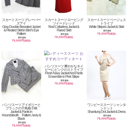
スカートスーツ グレーバー
スカートスーツ ロービング
スカートスーツ ベージュス
ズアイ
ツイードレッド
トライプ
Gray Double Breasted Jacket
Red Collarless Jacket &
White Striped Jacket & Skirt
& Pleated Skirt in Bird’s Eye
Flared Skirt
通常価格
Pattern
78,000円
(税別)
通常価格
78,000円
(税別)
通常価格
78,000円
(税別)
パンツスーツ 爽やかなネイ
ビーにピンクのストライプ
Fresh Navy Jacket And Pants
Ensemble in Pink Stripe
通常価格
78,000円
(税別)
パンツスーツ アイボリーと
ワンピーススーツ シャンタ
ブラックの千鳥格子柄
ンドット
Jacket & Pants in
Shantung Dot Jacket & Dress
Houndstooth Pattern, Ivory &
通常価格
Black
78,000円
(税別)
通常価格
78,000円
(税別)