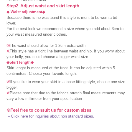
Step2. Adjust waist and skirt length.
◆ Waist adjustment◆
Because there is no waistband this style is ment to be worn a bit
lower.
For the best look we recommend a size where you add about 3cm to
your waist measured under clothes.
※
The waist should allow for 1-2cm extra width.
※
This style has a tight line between waist and hip. If you worry about
your belly, you could choose a bigger waist size.
◆Skirt length◆
Skirt lenght is measured at the front. It can be adjusted within 5
centimeters. Choose your favorite length.
※
If you like to wear your skirt in a loose-fitting style, choose one size
bigger.
※
Please note that due to the fabrics stretch final measurements may
vary a few millimeter from your specification
※Feel free to consult us for custom sizes
» Click here for inquiries about non standard sizes.