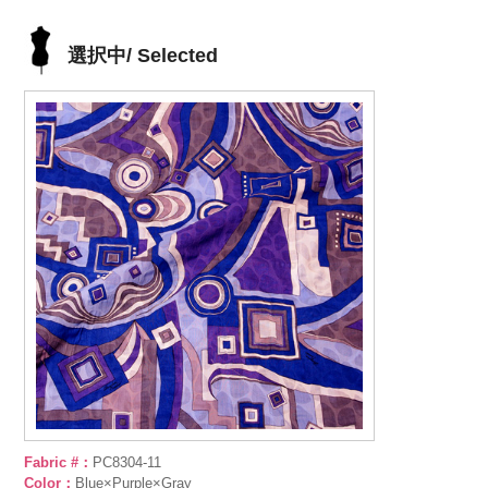
選択中/ Selected
Fabric #：
PC8304-11
Color：
Blue×Purple×Gray