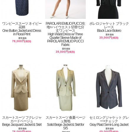
ワンピーススーツ ネイビー
PAROLARI EMILIO PUCCI生
ボレロジャケット ブラック
花柄
地×ハイウエスト切替七分
レース
One Button Jacket and Dress
丈ワンピース
Black Lace Bolero
in Floral Print
High Waist Dress w/ Three
通常価格
Quarter Sleeve Made of
39,000円
(税別)
通常価格
PAROLARI EMILIO PUCCI
78,000円
(税別)
Fabric
通常価格
39,000円
(税別)
スカートスーツ フクレジャ
スカートスーツ 春夏ベージ
セミロングジャケット グレ
カードベージュ
ュ無地
ー×チェック
Beige Jacquard Jacket & Skirt
Solid Beige Jacket & Skirt for
Gray Plaid Semi-Long Jacket
S/S
通常価格
通常価格
78,000円
49,000円
(税別)
(税別)