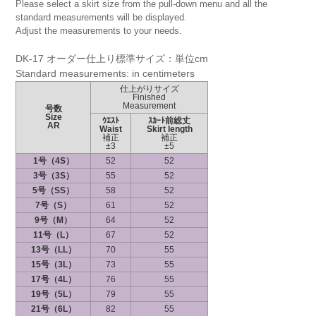
Please select a skirt size from the pull-down menu and all the
standard measurements will be displayed.
Adjust the measurements to your needs.
DK-17 オーダー仕上り標準サイズ：単位cm
Standard measurements: in centimeters
仕上がりサイズ
Finished
Measurement
号数
Size
ｳｴｽﾄ
ｽｶｰﾄ前総丈
AR
Waist
Skirt length
補正
補正
±3
±5
1号（4S）
52
52
3号（3S）
55
52
5号（SS）
58
52
7号（S）
61
52
9号（M）
64
52
11号（L）
67
52
13号（LL）
70
55
15号（3L）
73
55
17号（4L）
76
55
19号（5L）
79
55
21号（6L）
82
55