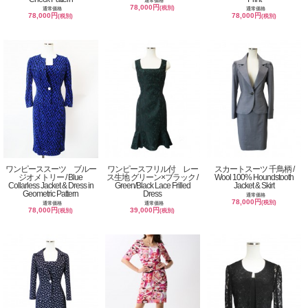
通常価格
78,000円
(税別)
通常価格
通常価格
78,000円
78,000円
(税別)
(税別)
ワンピーススーツ ブルー
ワンピースフリル付 レー
スカートスーツ 千鳥柄 /
ジオメトリー / Blue
ス生地 グリーン×ブラック /
Wool 100% Houndstooth
Collarless Jacket & Dress in
Green/Black Lace Frilled
Jacket & Skirt
Geometric Pattern
Dress
通常価格
78,000円
(税別)
通常価格
通常価格
78,000円
39,000円
(税別)
(税別)