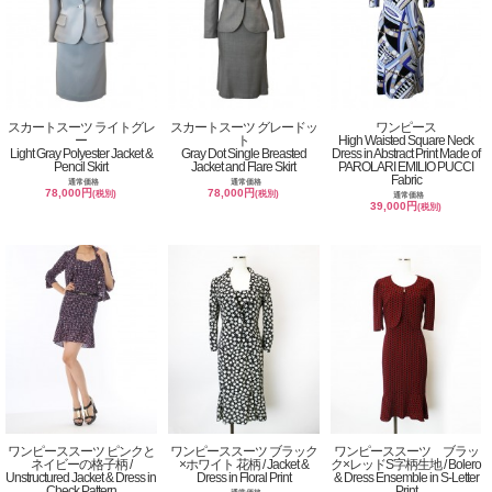
スカートスーツ ライトグレ
スカートスーツ グレードッ
ワンピース
ー
ト
High Waisted Square Neck
Light Gray Polyester Jacket &
Gray Dot Single Breasted
Dress in Abstract Print Made of
Pencil Skirt
Jacket and Flare Skirt
PAROLARI EMILIO PUCCI
Fabric
通常価格
通常価格
78,000円
78,000円
(税別)
(税別)
通常価格
39,000円
(税別)
ワンピーススーツ ピンクと
ワンピーススーツ ブラック
ワンピーススーツ ブラッ
ネイビーの格子柄 /
×ホワイト 花柄 / Jacket &
ク×レッドS字柄生地 / Bolero
Unstructured Jacket & Dress in
Dress in Floral Print
& Dress Ensemble in S-Letter
Check Pattern
Print