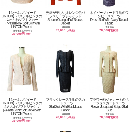
【シャネルツイード
光沢が美しいオレンジ色パ
ネイビーツィード生地のワ
LINTON】パステルピンクの
フスリーブジャケット
ンピーススーツ
ふわふわソフトスカー
Sheen Orange Puff Sleeve
Dress Suit With Navy Tweed
ト/Pastel Pink Soft Skirt with
Jacket
Fabric
LINTON Tweed
通常価格
通常価格
39,000円
78,000円
(税別)
(税別)
通常価格 120,000円
39,000円
(税別)
【シャネルツイード
ブラックレース生地のスカ
フラワー柄ジャカートのベ
LINTON】パステルピンクの
ートスーツ
ージュスカートスーツ
ふわふわソフトジャケッ
Skirt Suit With Black Lace
Flower Jacquard Beige Skirt
ト/Pastel Pink Soft Jacket with
Fabric
Suit
LINTON Tweed
通常価格
通常価格
78,000円
78,000円
(税別)
(税別)
通常価格 120,000円
39,000円
(税別)