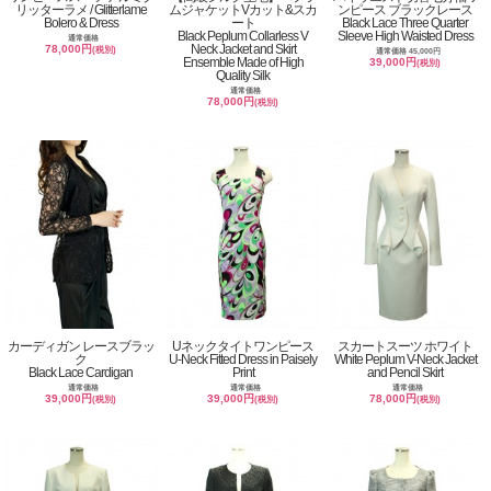
リッターラメ / Glitterlame
ムジャケットVカット&スカ
ンピース ブラックレース
Bolero & Dress
ート
Black Lace Three Quarter
Black Peplum Collarless V
Sleeve High Waisted Dress
通常価格
Neck Jacket and Skirt
78,000円
(税別)
通常価格 45,000円
Ensemble Made of High
39,000円
(税別)
Quality Silk
通常価格
78,000円
(税別)
カーディガン レースブラッ
Uネックタイトワンピース
スカートスーツ ホワイト
ク
U-Neck Fitted Dress in Paisely
White Peplum V-Neck Jacket
Black Lace Cardigan
Print
and Pencil Skirt
通常価格
通常価格
通常価格
39,000円
39,000円
78,000円
(税別)
(税別)
(税別)