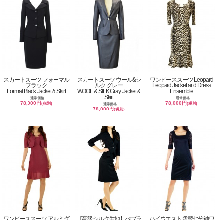
スカートスーツ フォーマル
スカートスーツ ウール&シ
ワンピーススーツ Leopard
ブラック
ルク グレー
Leopard Jacket and Dress
Formal Black Jacket & Skirt
WOOL & SILK Gray Jacket &
Ensemble
Skirt
通常価格
通常価格
78,000円
78,000円
(税別)
(税別)
通常価格
78,000円
(税別)
ワンピーススーツ アルミグ
【高級シルク生地】ぺプラ
ハイウエスト切替七分袖ワ