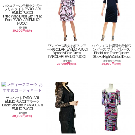
カシュクール半袖センター
フリルタイト PAROLARI
EMILIO PUCCI
Fitted Wrap Dress with Frill at
Front PAROLARI EMILIO
PUCCI
通常価格
39,000円
(税別)
ワンピース8枚はぎフレア
ハイウエスト切替七分袖ワ
ー PAROLARI EMILIO PUCCI
ンピース ブラックレース
8 panels Flare Dress
Black Lace Three Quarter
PAROLARI EMILIO PUCCI
Sleeve High Waisted Dress
通常価格
通常価格 45,000円
39,000円
39,000円
(税別)
(税別)
サロペット PAROLARI
EMILIO PUCCI ブラック
Black Salopette in PAROLARI
EMILIO PUCCI
通常価格
39,000円
(税別)