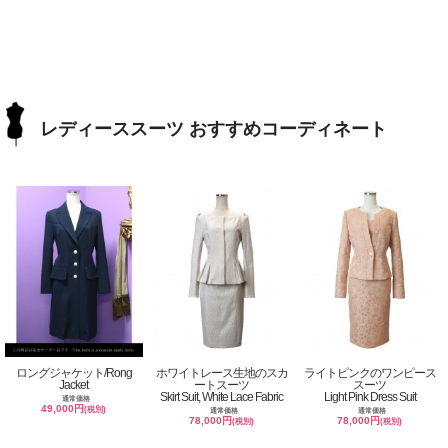
レディーススーツ おすすめコーディネート
ロングジャケット/Rong
ホワイトレース生地のスカ
ライトピンクのワンピース
Jacket
ートスーツ
スーツ
Skirt Suit, White Lace Fabric
Light Pink Dress Suit
通常価格
49,000円
(税別)
通常価格
通常価格
78,000円
78,000円
(税別)
(税別)