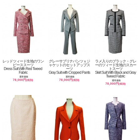
レッドツィード生地のワン
グレーサブリナパンツｘジ
ラメ入りのブラック・グレ
ピーススーツ
ャケットのセットアップス
ーのツィード生地のスカー
Dress Suit With Red Tweed
ーツ
トスーツ
Fabric
Gray Suit with Cropped Pants
Skirt Suit With Black and Gray
Tweed Fabric
通常価格
通常価格
78,000円
78,000円
(税別)
(税別)
通常価格
78,000円
(税別)