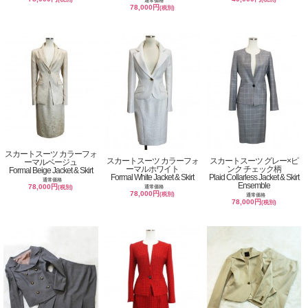
通常価格
78,000円
(税別)
スカートスーツ カラーフォ
スカートスーツ カラーフォ
スカートスーツ グレー×ピ
ーマルベージュ
ーマルホワイト
ンク チェック柄
Formal Beige Jacket & Skirt
Formal White Jacket & Skirt
Plaid Collarless Jacket & Skirt
通常価格
Ensemble
78,000円
通常価格
(税別)
78,000円
(税別)
通常価格
78,000円
(税別)