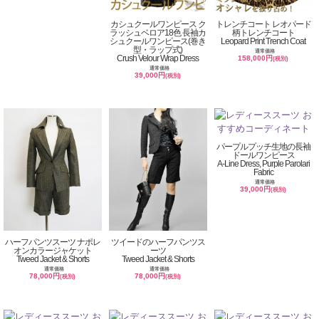
カシュクールワンピース ク
トレンチコート レオパード
ラッシュベロア18色 長袖カ
柄トレンチコート
シュクールワンピース(巻き
Leopard Print Trench Coat
型・ラップ式)
通常価格
Crush Velour Wrap Dress
158,000円
(税別)
通常価格
39,000円
(税別)
パープルプッチ生地の長袖
ドールワンピース
A-Line Dress, Purple Parolari
Fabric
通常価格
39,000円
(税別)
ハーフパンツスーツ ナポレ
ツイードのハーフパンツス
オンカラージャケット
ーツ
Tweed Jacket & Shorts
Tweed Jacket & Shorts
通常価格
通常価格
78,000円
78,000円
(税別)
(税別)