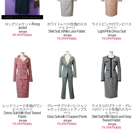
ロングジャケット/Rong
ホワイトレース生地のスカ
ライトピンクのワンピース
Jacket
ートスーツ
スーツ
Skirt Suit, White Lace Fabric
Light Pink Dress Suit
通常価格
49,000円
(税別)
通常価格
通常価格
78,000円
78,000円
(税別)
(税別)
レッドツィード生地のワン
グレーサブリナパンツｘジ
ラメ入りのブラック・グレ
ピーススーツ
ャケットのセットアップス
ーのツィード生地のスカー
Dress Suit With Red Tweed
ーツ
トスーツ
Fabric
Gray Suit with Cropped Pants
Skirt Suit With Black and Gray
Tweed Fabric
通常価格
通常価格
78,000円
78,000円
(税別)
(税別)
通常価格
78,000円
(税別)