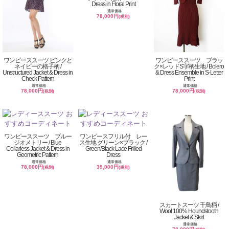
Dress in Floral Print
通常価格
78,000円
(税別)
ワンピーススーツ ピンクと
ワンピーススーツ ブラッ
ネイビーの格子柄 /
ク×レッドS字柄生地 / Bolero
Unstructured Jacket & Dress in
& Dress Ensemble in S-Letter
Check Pattern
Print
通常価格
通常価格
78,000円
78,000円
(税別)
(税別)
ワンピーススーツ ブルー
ワンピースフリル付 レー
ジオメトリー / Blue
ス生地 グリーン×ブラック /
Collarless Jacket & Dress in
Green/Black Lace Frilled
Geometric Pattern
Dress
通常価格
通常価格
78,000円
39,000円
(税別)
(税別)
スカートスーツ 千鳥柄 /
Wool 100% Houndstooth
Jacket & Skirt
通常価格