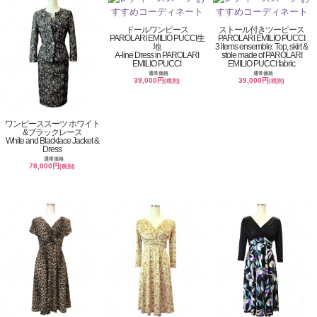
ドールワンピース
ストール付きツーピース
PAROLARI EMILIO PUCCI生
PAROLARI EMILIO PUCCI
地
3 items ensemble: Top, skirt &
A-line Dress in PAROLARI
stole made of PAROLARI
EMILIO PUCCI
EMILIO PUCCI fabric
通常価格
通常価格
39,000円
39,000円
(税別)
(税別)
ワンピーススーツ ホワイト
&ブラックレース
White and Blacklace Jacket &
Dress
通常価格
78,000円
(税別)