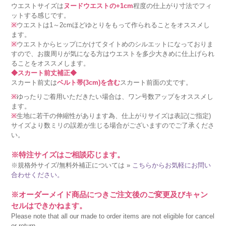
ウエストサイズは
ヌードウエストの+1cm
程度の仕上がり寸法でフィ
ットする感じです。
※
ウエストは1～2cmほどゆとりをもって作られることをオススメし
ます。
※
ウエストからヒップにかけてタイトめのシルエットになっておりま
すので、お腹周りが気になる方はウエストを多少大きめに仕上げられ
ることをオススメします。
◆スカート前丈補正◆
スカート前丈は
ベルト帯(3cm)を含む
スカート前面の丈です。
※
ゆったりご着用いただきたい場合は、ワン号数アップをオススメし
ます。
※
生地に若干の伸縮性があります為、仕上がりサイズは表記(ご指定)
サイズより数ミリの誤差が生じる場合がございますのでご了承くださ
い。
※特注サイズはご相談応じます。
※規格外サイズ/無料外補正については »
こちらからお気軽にお問い
合わせください。
※オーダーメイド商品につきご注文後のご変更及びキャン
セルはできかねます。
Please note that all our made to order items are not eligible for cancel
or return.