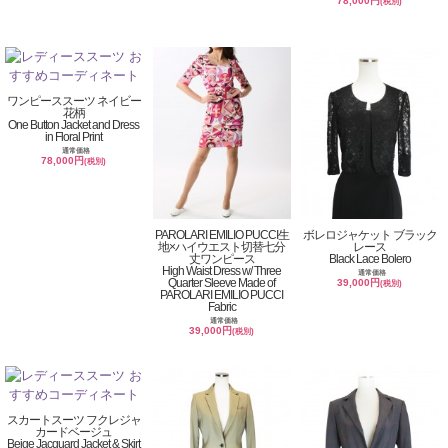
78,000円
(税別)
ワンピーススーツ ネイビー
花柄
One Button Jacket and Dress
in Floral Print
通常価格
78,000円
(税別)
PAROLARI EMILIO PUCCI生
ボレロジャケット ブラック
地×ハイウエスト切替七分
レース
丈ワンピース
Black Lace Bolero
High Waist Dress w/ Three
通常価格
Quarter Sleeve Made of
39,000円
(税別)
PAROLARI EMILIO PUCCI
Fabric
通常価格
39,000円
(税別)
スカートスーツ フクレジャ
カードベージュ
Beige Jacquard Jacket & Skirt