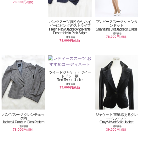
78,000円
(税別)
パンツスーツ 爽やかなネイ
ワンピーススーツ シャンタ
ビーにピンクのストライプ
ンドット
Fresh Navy Jacket And Pants
Shantung Dot Jacket & Dress
Ensemble in Pink Stripe
通常価格
78,000円
(税別)
通常価格
78,000円
(税別)
ツイードジャケット ツイー
ドドット柄
Red Tweed Jacket
通常価格
39,000円
(税別)
パンツスーツ グレンチェッ
ジャケット 重量感あるグレ
ク柄
ーベルベット
Jacket & Pants in Glen Pattern
Gray Velvet Solid Jacket
通常価格
通常価格
78,000円
39,000円
(税別)
(税別)