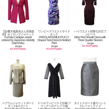
【女優大地真央さん衣装提
ワンピースウエストサイド
ハイウエスト切替七分丈ワ
供】セミロングジャケット
タック
ンピース
Fuchsia Cardigan Jacket
PAROLARI EMILIO PUCCI
Wine Red Sheath Dress with
ordered by Japanese celebrity
Draped Tank Dress In Abstract
Three Quarter Sleeves
Daichi Mao
Print
通常価格
39,000円
(税別)
通常価格
通常価格
49,000円
39,000円
(税別)
(税別)
ぺプラムジャケットボート
ドールワンピース 七分袖 ブ
タイトスカート後ろベント
ネック&スカート
ラックベロア レース袖
グレーストライプ
Beige Boatneck Peplum
A-line Black Velour Dress with
Gray Polyester Stripe Pencil