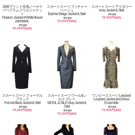
花柄プリント生地ノーカラ
スカートスーツ ブッチャー
スカートスーツ アイボリー
ーぺプラムフリルジャケッ
ベージュ
Ivory Jacket & Skirt
ト
Butcher Beige Jacket & Skirt
通常価格
Peplum Jacket of White flower
78,000円
(税別)
通常価格
print fabric
78,000円
(税別)
通常価格
39,000円
(税別)
スカートスーツ フォーマル
スカートスーツ ウール&シ
ワンピーススーツ Leopard
ブラック
ルク グレー
Leopard Jacket and Dress
Formal Black Jacket & Skirt
WOOL & SILK Gray Jacket &
Ensemble
Skirt
通常価格
通常価格
78,000円
78,000円
(税別)
(税別)
通常価格
78,000円
(税別)