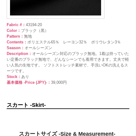
Fabric #：
43194-20
Color：
ブラック（黒）
Pattern：
無地
Contents：
ポリエステル65％ レーヨン32％ ポリウレタン3％
Season：
オールシーズン
Description：
オールシーズン対応のブラック無地。1着は持っていた
い定番のブラック無地で、どんなシーンでも着用できます。丈夫で軽
い人気の生地です。 ソフトストレッチ素材で、手洗いOKの洗えるス
ーツです。
Stock：
あり
基本価格 -Price (JPY)-：
39,000円
スカート -Skirt-
スカートサイズ -Size & Measurement-