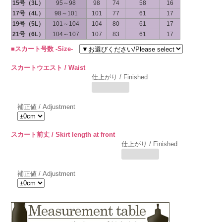
15号（3L）
95～98
98
74
58
16
17号（4L）
98～101
101
77
61
17
19号（5L）
101～104
104
80
61
17
21号（6L）
104～107
107
83
61
17
■スカート号数 -Size-
スカートウエスト / Waist
仕上がり / Finished
補正値 / Adjustment
スカート前丈 / Skirt length at front
仕上がり / Finished
補正値 / Adjustment