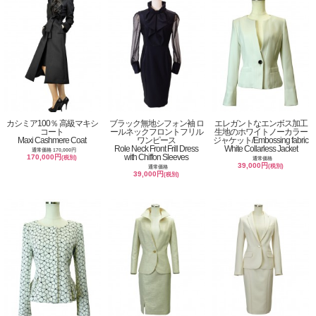
カシミア100％ 高級マキシ
ブラック無地シフォン袖 ロ
エレガントなエンボス加工
コート
ールネックフロントフリル
生地のホワイトノーカラー
Maxi Cashmere Coat
ワンピース
ジャケット/Embossing fabric
Role Neck Front Frill Dress
White Collarless Jacket
通常価格 170,000円
with Chiffon Sleeves
170,000円
(税別)
通常価格
39,000円
(税別)
通常価格
39,000円
(税別)