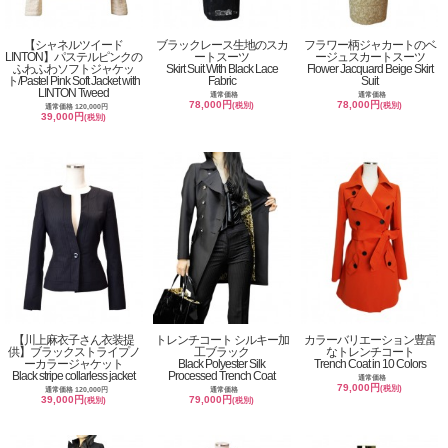
【シャネルツイード
ブラックレース生地のスカ
フラワー柄ジャカートのベ
LINTON】パステルピンクの
ートスーツ
ージュスカートスーツ
ふわふわソフトジャケッ
Skirt Suit With Black Lace
Flower Jacquard Beige Skirt
ト/Pastel Pink Soft Jacket with
Fabric
Suit
LINTON Tweed
通常価格
通常価格
78,000円
78,000円
(税別)
(税別)
通常価格 120,000円
39,000円
(税別)
【川上麻衣子さん衣装提
トレンチコート シルキー加
カラーバリエーション豊富
供】ブラックストライプノ
工ブラック
なトレンチコート
ーカラージャケット
Black Polyester Silk
Trench Coat in 10 Colors
Black stripe collarless jacket
Processed Trench Coat
通常価格
79,000円
(税別)
通常価格 120,000円
通常価格
39,000円
79,000円
(税別)
(税別)