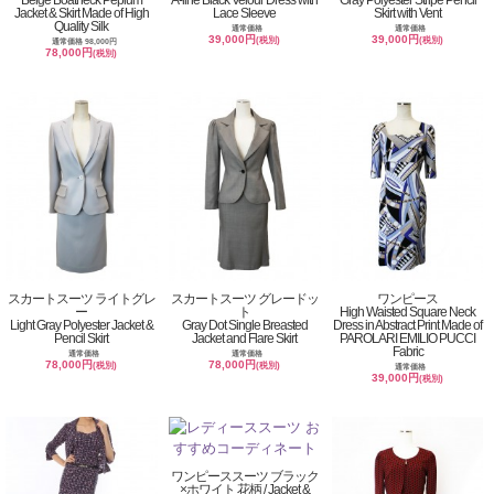
Jacket & Skirt Made of High
Lace Sleeve
Skirt with Vent
Quality Silk
通常価格
通常価格
39,000円
39,000円
(税別)
(税別)
通常価格 98,000円
78,000円
(税別)
スカートスーツ ライトグレ
スカートスーツ グレードッ
ワンピース
ー
ト
High Waisted Square Neck
Light Gray Polyester Jacket &
Gray Dot Single Breasted
Dress in Abstract Print Made of
Pencil Skirt
Jacket and Flare Skirt
PAROLARI EMILIO PUCCI
Fabric
通常価格
通常価格
78,000円
78,000円
(税別)
(税別)
通常価格
39,000円
(税別)
ワンピーススーツ ブラック
×ホワイト 花柄 / Jacket &