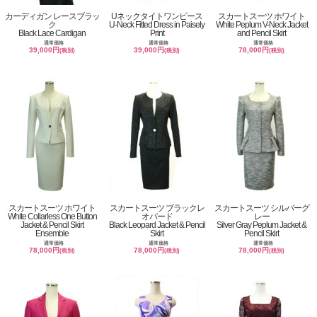
カーディガン レースブラッ
Uネックタイトワンピース
スカートスーツ ホワイト
ク
U-Neck Fitted Dress in Paisely
White Peplum V-Neck Jacket
Black Lace Cardigan
Print
and Pencil Skirt
通常価格
通常価格
通常価格
39,000円
39,000円
78,000円
(税別)
(税別)
(税別)
スカートスーツ ホワイト
スカートスーツ ブラックレ
スカートスーツ シルバーグ
White Collarless One Button
オパード
レー
Jacket & Pencil Skirt
Black Leopard Jacket & Pencil
Silver Gray Peplum Jacket &
Ensemble
Skirt
Pencil Skirt
通常価格
通常価格
通常価格
78,000円
78,000円
78,000円
(税別)
(税別)
(税別)