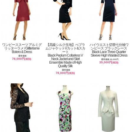
ワンピーススーツ アルミグ
【高級シルク生地】ぺプラ
ハイウエスト切替七分袖ワ
リッターラメ / Glitterlame
ムジャケットVカット&スカ
ンピース ブラックレース
Bolero & Dress
ート
Black Lace Three Quarter
Black Peplum Collarless V
Sleeve High Waisted Dress
通常価格
Neck Jacket and Skirt
78,000円
(税別)
通常価格 45,000円
Ensemble Made of High
39,000円
(税別)
Quality Silk
通常価格
78,000円
(税別)