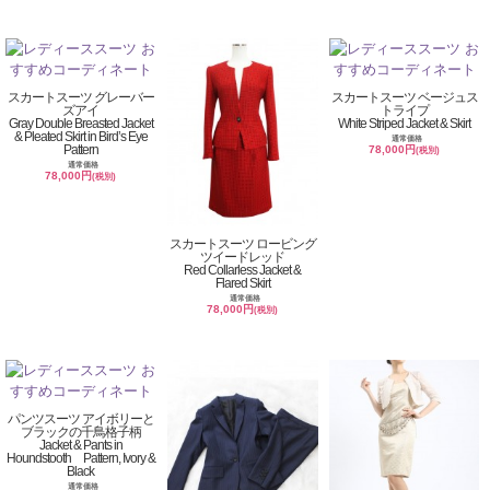
スカートスーツ グレーバー
スカートスーツ ベージュス
ズアイ
トライプ
Gray Double Breasted Jacket
White Striped Jacket & Skirt
& Pleated Skirt in Bird’s Eye
通常価格
Pattern
78,000円
(税別)
通常価格
78,000円
(税別)
スカートスーツ ロービング
ツイードレッド
Red Collarless Jacket &
Flared Skirt
通常価格
78,000円
(税別)
パンツスーツ アイボリーと
ブラックの千鳥格子柄
Jacket & Pants in
Houndstooth Pattern, Ivory &
Black
通常価格