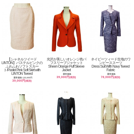
【シャネルツイード
光沢が美しいオレンジ色パ
ネイビーツィード生地のワ
LINTON】パステルピンクの
フスリーブジャケット
ンピーススーツ
ふわふわソフトスカー
Sheen Orange Puff Sleeve
Dress Suit With Navy Tweed
ト/Pastel Pink Soft Skirt with
Jacket
Fabric
LINTON Tweed
通常価格
通常価格
39,000円
78,000円
(税別)
(税別)
通常価格 120,000円
39,000円
(税別)