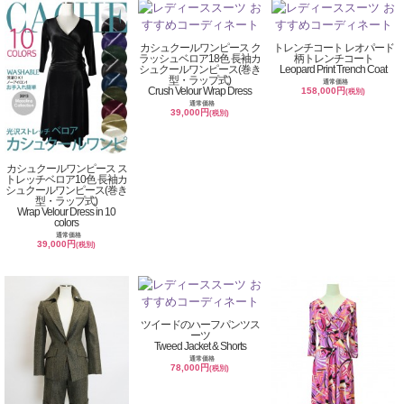
カシュクールワンピース ク
トレンチコート レオパード
ラッシュベロア18色 長袖カ
柄トレンチコート
シュクールワンピース(巻き
Leopard Print Trench Coat
型・ラップ式)
通常価格
Crush Velour Wrap Dress
158,000円
(税別)
通常価格
39,000円
(税別)
カシュクールワンピース ス
トレッチベロア10色 長袖カ
シュクールワンピース(巻き
型・ラップ式)
Wrap Velour Dress in 10
colors
通常価格
39,000円
(税別)
ツイードのハーフパンツス
ーツ
Tweed Jacket & Shorts
通常価格
78,000円
(税別)