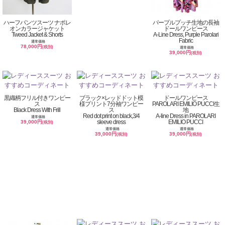
ハーフパンツスーツ ナポレ
パープルプッチ生地の長袖
オンカラージャケット
ドールワンピース
Tweed Jacket & Shorts
A-Line Dress, Purple Parolari
Fabric
通常価格
78,000円
(税別)
通常価格
39,000円
(税別)
黒織柄フリル付きワンピー
ブラック×レッドドット模
ドールワンピース
ス
様プリント7分袖ワンピー
PAROLARI EMILIO PUCCI生
Black Dress With Frill
ス
地
Red dot print on black,3/4
A-line Dress in PAROLARI
通常価格
sleeve dress
EMILIO PUCCI
39,000円
(税別)
通常価格
通常価格
39,000円
39,000円
(税別)
(税別)