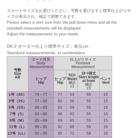
スカートサイズをお選びください。号数を選びますと標準仕上がりサ
イズが表示され、補正で調整できます。
Please select a skirt size from the pull-down menu and all the
standard measurements will be displayed.
Adjust the measurements to your needs.
DK-2 オーダー仕上り標準サイズ：単位cm
Standard measurements: in centimeters
ヌード目安
仕上がりサイズ
Body
Finished
Measurement
Measurement
号数
ｽｶｰﾄ前丈
Size
ｳｴｽﾄ
Skirt length
AR
ヒップ
ヒップ
Waist
ベント
at front
Hip
Hip
補正
Vent
補正
±3
±5
1号（4S）
74～77
77
53
55
15
3号（3S）
77～80
80
56
55
15
5号（SS）
80～83
83
59
55
15
7号（S）
83～86
86
62
55
15
9号（M）
85～89
89
65
55
15
11号（L）
89～92
92
68
58
16
13号（LL）
92～95
95
71
58
16