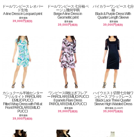
ドールワンピース レオパー
ドールワンピース 七分袖 ベ
バイカラーワンピース 七分
ド生地
ージュ幾何学柄
袖
A-line Dress in Leopard print
Beige A-line Dress in
Black & Purple Dress With
Geometric print
Quarter Length Sleeve
通常価格
39,000円
(税別)
通常価格
通常価格
39,000円
39,000円
(税別)
(税別)
カシュクール半袖センター
ワンピース8枚はぎフレア
ハイウエスト切替七分袖ワ
フリルタイト PAROLARI
ー PAROLARI EMILIO PUCCI
ンピース ブラックレース
EMILIO PUCCI
8 panels Flare Dress
Black Lace Three Quarter
Fitted Wrap Dress with Frill at
PAROLARI EMILIO PUCCI
Sleeve High Waisted Dress
Front PAROLARI EMILIO
通常価格
通常価格 45,000円
PUCCI
39,000円
39,000円
(税別)
(税別)
通常価格
39,000円
(税別)