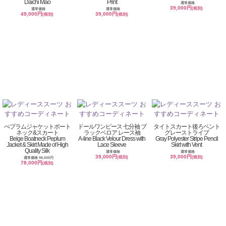
Daichi Mao
Print
通常価格
39,000円
(税別)
通常価格
通常価格
49,000円
39,000円
(税別)
(税別)
ぺプラムジャケットボート
ドールワンピース 七分袖 ブ
タイトスカート後ろベント
ネック&スカート
ラックベロア レース袖
グレーストライプ
Beige Boatneck Peplum
A-line Black Velour Dress with
Gray Polyester Stripe Pencil
Jacket & Skirt Made of High
Lace Sleeve
Skirt with Vent
Quality Silk
通常価格
通常価格
39,000円
39,000円
(税別)
(税別)
通常価格 98,000円
78,000円
(税別)