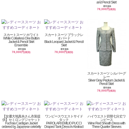
and Pencil Skirt
通常価格
78,000円
(税別)
スカートスーツ ホワイト
スカートスーツ ブラックレ
White Collarless One Button
オパード
Jacket & Pencil Skirt
Black Leopard Jacket & Pencil
Ensemble
Skirt
通常価格
通常価格
78,000円
78,000円
(税別)
(税別)
スカートスーツ シルバーグ
レー
Silver Gray Peplum Jacket &
Pencil Skirt
通常価格
78,000円
(税別)
【女優大地真央さん衣装提
ワンピースウエストサイド
ハイウエスト切替七分丈ワ
供】セミロングジャケット
タック
ンピース
Fuchsia Cardigan Jacket
PAROLARI EMILIO PUCCI
Wine Red Sheath Dress with
ordered by Japanese celebrity
Draped Tank Dress In Abstract
Three Quarter Sleeves