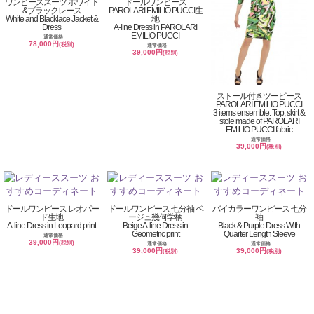
ワンピーススーツ ホワイト
ドールワンピース
&ブラックレース
PAROLARI EMILIO PUCCI生
White and Blacklace Jacket &
地
Dress
A-line Dress in PAROLARI
EMILIO PUCCI
通常価格
78,000円
(税別)
通常価格
39,000円
(税別)
ストール付きツーピース
PAROLARI EMILIO PUCCI
3 items ensemble: Top, skirt &
stole made of PAROLARI
EMILIO PUCCI fabric
通常価格
39,000円
(税別)
ドールワンピース レオパー
ドールワンピース 七分袖 ベ
バイカラーワンピース 七分
ド生地
ージュ幾何学柄
袖
A-line Dress in Leopard print
Beige A-line Dress in
Black & Purple Dress With
Geometric print
Quarter Length Sleeve
通常価格
39,000円
(税別)
通常価格
通常価格
39,000円
39,000円
(税別)
(税別)