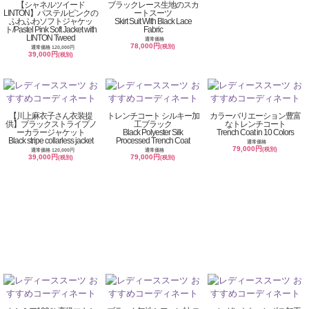
【シャネルツイード
ブラックレース生地のスカ
LINTON】パステルピンクの
ートスーツ
ふわふわソフトジャケッ
Skirt Suit With Black Lace
ト/Pastel Pink Soft Jacket with
Fabric
LINTON Tweed
通常価格
78,000円
(税別)
通常価格 120,000円
39,000円
(税別)
【川上麻衣子さん衣装提
トレンチコート シルキー加
カラーバリエーション豊富
供】ブラックストライプノ
工ブラック
なトレンチコート
ーカラージャケット
Black Polyester Silk
Trench Coat in 10 Colors
Black stripe collarless jacket
Processed Trench Coat
通常価格
79,000円
(税別)
通常価格 120,000円
通常価格
39,000円
79,000円
(税別)
(税別)