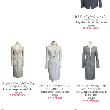
セミロングジャケット グレ
ー×チェック
Gray Plaid Semi-Long Jacket
通常価格
49,000円
(税別)
スカートスーツ カラーフォ
スカートスーツ カラーフォ
スカートスーツ グレー×ピ
ーマルベージュ
ーマルホワイト
ンク チェック柄
Formal Beige Jacket & Skirt
Formal White Jacket & Skirt
Plaid Collarless Jacket & Skirt
通常価格
Ensemble
78,000円
通常価格
(税別)
78,000円
(税別)
通常価格
78,000円
(税別)