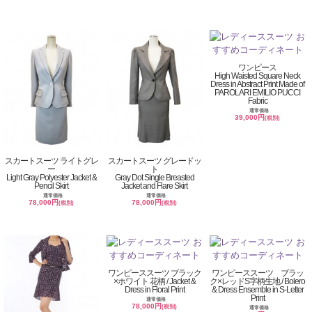
ワンピース
High Waisted Square Neck
Dress in Abstract Print Made of
PAROLARI EMILIO PUCCI
Fabric
通常価格
39,000円
(税別)
スカートスーツ ライトグレ
スカートスーツ グレードッ
ー
ト
Light Gray Polyester Jacket &
Gray Dot Single Breasted
Pencil Skirt
Jacket and Flare Skirt
通常価格
通常価格
78,000円
78,000円
(税別)
(税別)
ワンピーススーツ ブラック
ワンピーススーツ ブラッ
×ホワイト 花柄 / Jacket &
ク×レッドS字柄生地 / Bolero
Dress in Floral Print
& Dress Ensemble in S-Letter
Print
通常価格
78,000円
(税別)
通常価格