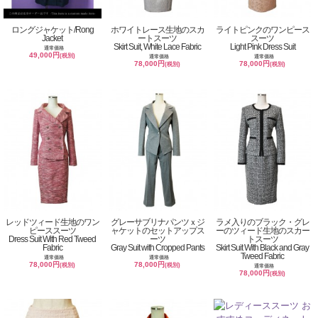
ロングジャケット/Rong
ホワイトレース生地のスカ
ライトピンクのワンピース
Jacket
ートスーツ
スーツ
Skirt Suit, White Lace Fabric
Light Pink Dress Suit
通常価格
49,000円
(税別)
通常価格
通常価格
78,000円
78,000円
(税別)
(税別)
レッドツィード生地のワン
グレーサブリナパンツｘジ
ラメ入りのブラック・グレ
ピーススーツ
ャケットのセットアップス
ーのツィード生地のスカー
Dress Suit With Red Tweed
ーツ
トスーツ
Fabric
Gray Suit with Cropped Pants
Skirt Suit With Black and Gray
Tweed Fabric
通常価格
通常価格
78,000円
78,000円
(税別)
(税別)
通常価格
78,000円
(税別)