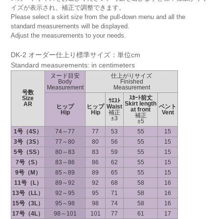
イズが表示され、補正で調整できます。
Please select a skirt size from the pull-down menu and all the
standard measurements will be displayed.
Adjust the measurements to your needs.
DK-2 オーダー仕上り標準サイズ：単位cm
Standard measurements: in centimeters
ヌード目安
仕上がりサイズ
Body
Finished
Measurement
Measurement
号数
ｽｶｰﾄ前丈
Size
ｳｴｽﾄ
Skirt length
AR
ヒップ
ヒップ
Waist
ベント
at front
Hip
Hip
補正
Vent
補正
±3
±5
1号（4S）
74～77
77
53
55
15
3号（3S）
77～80
80
56
55
15
5号（SS）
80～83
83
59
55
15
7号（S）
83～86
86
62
55
15
9号（M）
85～89
89
65
55
15
11号（L）
89～92
92
68
58
16
13号（LL）
92～95
95
71
58
16
15号（3L）
95～98
98
74
58
16
17号（4L）
98～101
101
77
61
17