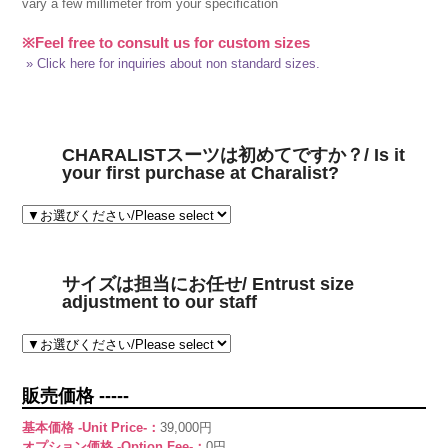
vary a few millimeter from your specification
※Feel free to consult us for custom sizes
» Click here for inquiries about non standard sizes.
CHARALISTスーツは初めてですか？/ Is it
your first purchase at Charalist?
サイズは担当にお任せ/ Entrust size
adjustment to our staff
販売価格 -----
基本価格 -Unit Price-：
39,000円
オプション価格 -Option Fee-：
0円