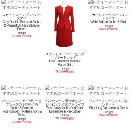
スカートスーツ グレーバー
スカートスーツ ベージュス
ズアイ
トライプ
Gray Double Breasted Jacket
White Striped Jacket & Skirt
& Pleated Skirt in Bird’s Eye
通常価格
Pattern
78,000円
(税別)
通常価格
78,000円
(税別)
スカートスーツ ロービング
ツイードレッド
Red Collarless Jacket &
Flared Skirt
通常価格
78,000円
(税別)
パンツスーツ アイボリーと
パンツスーツ 爽やかなネイ
ワンピーススーツ シャンタ
ブラックの千鳥格子柄
ビーにピンクのストライプ
ンドット
Jacket & Pants in
Fresh Navy Jacket And Pants
Shantung Dot Jacket & Dress
Houndstooth Pattern, Ivory &
Ensemble in Pink Stripe
通常価格
Black
78,000円
(税別)
通常価格
78,000円
(税別)
通常価格
78,000円
(税別)