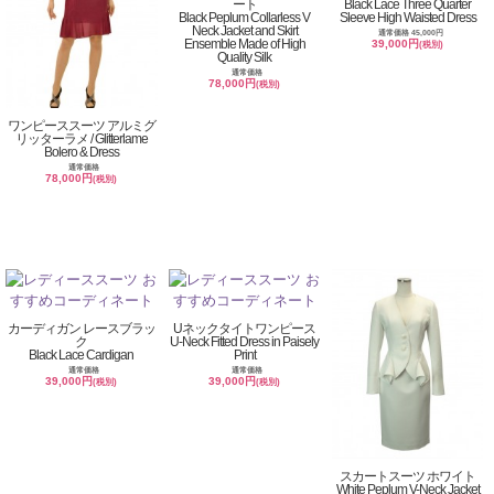
ート
Black Lace Three Quarter
Black Peplum Collarless V
Sleeve High Waisted Dress
Neck Jacket and Skirt
通常価格 45,000円
Ensemble Made of High
39,000円
(税別)
Quality Silk
通常価格
78,000円
(税別)
ワンピーススーツ アルミグ
リッターラメ / Glitterlame
Bolero & Dress
通常価格
78,000円
(税別)
カーディガン レースブラッ
Uネックタイトワンピース
ク
U-Neck Fitted Dress in Paisely
Black Lace Cardigan
Print
通常価格
通常価格
39,000円
39,000円
(税別)
(税別)
スカートスーツ ホワイト
White Peplum V-Neck Jacket