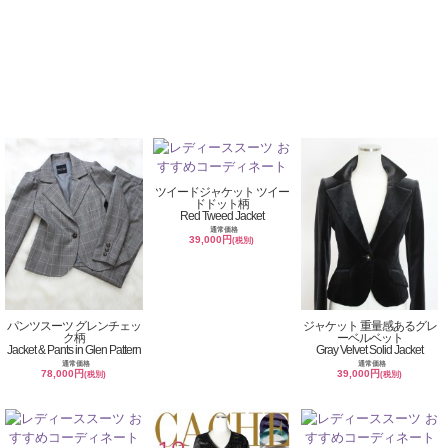
ツイードジャケット ツイー
ドドット柄
Red Tweed Jacket
通常価格
39,000円
(税別)
パンツスーツ グレンチェッ
ジャケット 重量感あるグレ
ク柄
ーベルベット
Jacket & Pants in Glen Pattern
Gray Velvet Solid Jacket
通常価格
通常価格
78,000円
39,000円
(税別)
(税別)