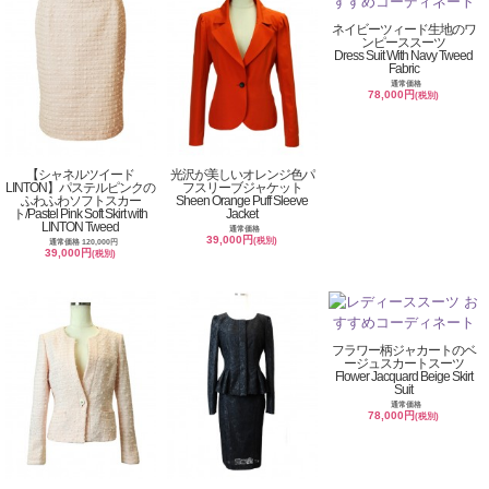
ネイビーツィード生地のワ
ンピーススーツ
Dress Suit With Navy Tweed
Fabric
通常価格
78,000円
(税別)
【シャネルツイード
光沢が美しいオレンジ色パ
LINTON】パステルピンクの
フスリーブジャケット
ふわふわソフトスカー
Sheen Orange Puff Sleeve
ト/Pastel Pink Soft Skirt with
Jacket
LINTON Tweed
通常価格
39,000円
(税別)
通常価格 120,000円
39,000円
(税別)
フラワー柄ジャカートのベ
ージュスカートスーツ
Flower Jacquard Beige Skirt
Suit
通常価格
78,000円
(税別)