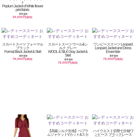
ト
Peplum Jacket of White flower
print fabric
通常価格
39,000円
(税別)
スカートスーツ フォーマル
スカートスーツ ウール&シ
ワンピーススーツ Leopard
ブラック
ルク グレー
Leopard Jacket and Dress
Formal Black Jacket & Skirt
WOOL & SILK Gray Jacket &
Ensemble
Skirt
通常価格
通常価格
78,000円
78,000円
(税別)
(税別)
通常価格
78,000円
(税別)
【高級シルク生地】ぺプラ
ハイウエスト切替七分袖ワ
ムジャケットVカット&スカ
ンピース ブラックレース