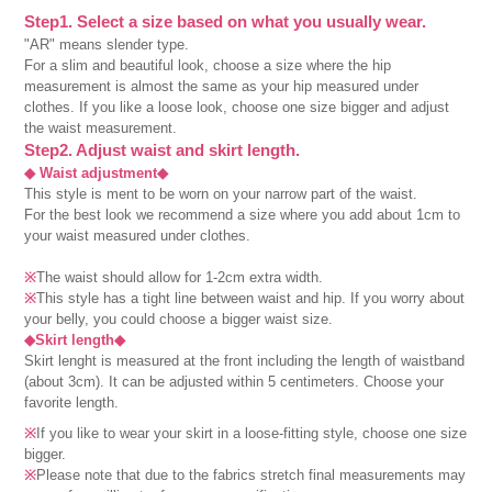
Step1. Select a size based on what you usually wear.
"AR" means slender type.
For a slim and beautiful look, choose a size where the hip
measurement is almost the same as your hip measured under
clothes. If you like a loose look, choose one size bigger and adjust
the waist measurement.
Step2. Adjust waist and skirt length.
◆ Waist adjustment◆
This style is ment to be worn on your narrow part of the waist.
For the best look we recommend a size where you add about 1cm to
your waist measured under clothes.
※
The waist should allow for 1-2cm extra width.
※
This style has a tight line between waist and hip. If you worry about
your belly, you could choose a bigger waist size.
◆Skirt length◆
Skirt lenght is measured at the front including the length of waistband
(about 3cm). It can be adjusted within 5 centimeters. Choose your
favorite length.
※
If you like to wear your skirt in a loose-fitting style, choose one size
bigger.
※
Please note that due to the fabrics stretch final measurements may