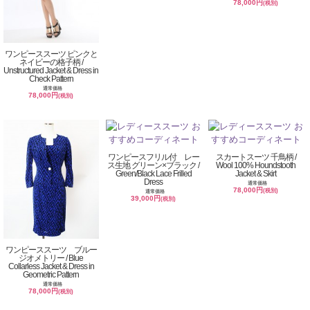
78,000円
(税別)
ワンピーススーツ ピンクと
ネイビーの格子柄 /
Unstructured Jacket & Dress in
Check Pattern
通常価格
78,000円
(税別)
ワンピースフリル付 レー
スカートスーツ 千鳥柄 /
ス生地 グリーン×ブラック /
Wool 100% Houndstooth
Green/Black Lace Frilled
Jacket & Skirt
Dress
通常価格
78,000円
(税別)
通常価格
39,000円
(税別)
ワンピーススーツ ブルー
ジオメトリー / Blue
Collarless Jacket & Dress in
Geometric Pattern
通常価格
78,000円
(税別)