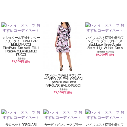
カシュクール半袖センター
ハイウエスト切替七分袖ワ
フリルタイト PAROLARI
ンピース ブラックレース
EMILIO PUCCI
Black Lace Three Quarter
Fitted Wrap Dress with Frill at
Sleeve High Waisted Dress
Front PAROLARI EMILIO
通常価格 45,000円
PUCCI
39,000円
(税別)
通常価格
39,000円
(税別)
ワンピース8枚はぎフレア
ー PAROLARI EMILIO PUCCI
8 panels Flare Dress
PAROLARI EMILIO PUCCI
通常価格
39,000円
(税別)
サロペット PAROLARI
カーディガン レースブラッ
ハイウエスト切替七分丈ワ