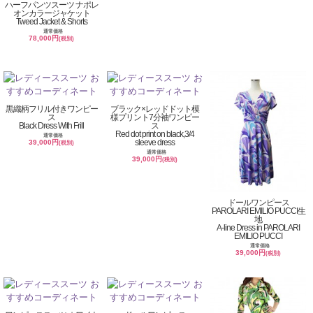
ハーフパンツスーツ ナポレ
オンカラージャケット
Tweed Jacket & Shorts
通常価格
78,000円
(税別)
黒織柄フリル付きワンピー
ブラック×レッドドット模
ス
様プリント7分袖ワンピー
Black Dress With Frill
ス
Red dot print on black,3/4
通常価格
sleeve dress
39,000円
(税別)
通常価格
39,000円
(税別)
ドールワンピース
PAROLARI EMILIO PUCCI生
地
A-line Dress in PAROLARI
EMILIO PUCCI
通常価格
39,000円
(税別)