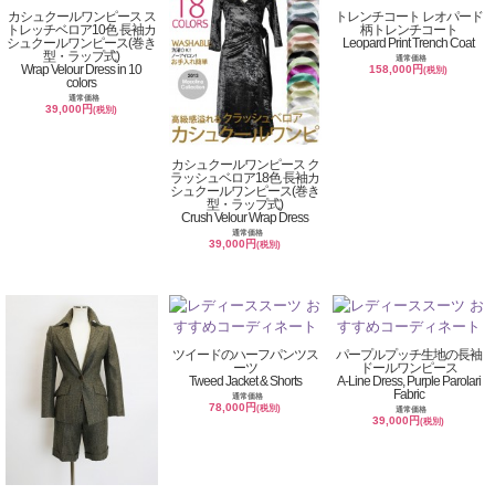
カシュクールワンピース ス
トレンチコート レオパード
トレッチベロア10色 長袖カ
柄トレンチコート
シュクールワンピース(巻き
Leopard Print Trench Coat
型・ラップ式)
通常価格
Wrap Velour Dress in 10
158,000円
(税別)
colors
通常価格
39,000円
(税別)
カシュクールワンピース ク
ラッシュベロア18色 長袖カ
シュクールワンピース(巻き
型・ラップ式)
Crush Velour Wrap Dress
通常価格
39,000円
(税別)
ツイードのハーフパンツス
パープルプッチ生地の長袖
ーツ
ドールワンピース
Tweed Jacket & Shorts
A-Line Dress, Purple Parolari
Fabric
通常価格
78,000円
(税別)
通常価格
39,000円
(税別)