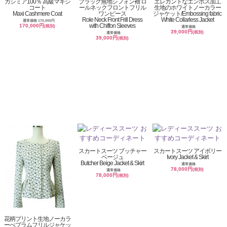
カシミア100％ 高級マキシ
ブラック無地シフォン袖 ロ
エレガントなエンボス加工
コート
ールネックフロントフリル
生地のホワイトノーカラー
Maxi Cashmere Coat
ワンピース
ジャケット/Embossing fabric
Role Neck Front Frill Dress
White Collarless Jacket
通常価格 170,000円
with Chiffon Sleeves
170,000円
(税別)
通常価格
39,000円
(税別)
通常価格
39,000円
(税別)
スカートスーツ ブッチャー
スカートスーツ アイボリー
ベージュ
Ivory Jacket & Skirt
Butcher Beige Jacket & Skirt
通常価格
78,000円
(税別)
通常価格
78,000円
(税別)
花柄プリント生地ノーカラ
ーぺプラムフリルジャケッ