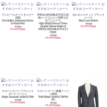
ワンピーススーツ ネイビー
PAROLARI EMILIO PUCCI生
ボレロジャケット ブラック
花柄
地×ハイウエスト切替七分
レース
One Button Jacket and Dress
丈ワンピース
Black Lace Bolero
in Floral Print
High Waist Dress w/ Three
通常価格
Quarter Sleeve Made of
39,000円
(税別)
通常価格
PAROLARI EMILIO PUCCI
78,000円
(税別)
Fabric
通常価格
39,000円
(税別)
スカートスーツ フクレジャ
スカートスーツ 春夏ベージ
カードベージュ
ュ無地
Beige Jacquard Jacket & Skirt
Solid Beige Jacket & Skirt for
S/S
通常価格
78,000円
(税別)
通常価格
78,000円
(税別)