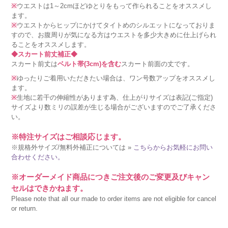
※
ウエストは1～2cmほどゆとりをもって作られることをオススメし
ます。
※
ウエストからヒップにかけてタイトめのシルエットになっておりま
すので、お腹周りが気になる方はウエストを多少大きめに仕上げられ
ることをオススメします。
◆スカート前丈補正◆
スカート前丈は
ベルト帯(3cm)を含む
スカート前面の丈です。
※
ゆったりご着用いただきたい場合は、ワン号数アップをオススメし
ます。
※
生地に若干の伸縮性があります為、仕上がりサイズは表記(ご指定)
サイズより数ミリの誤差が生じる場合がございますのでご了承くださ
い。
※特注サイズはご相談応じます。
※規格外サイズ/無料外補正については »
こちらからお気軽にお問い
合わせください。
※オーダーメイド商品につきご注文後のご変更及びキャン
セルはできかねます。
Please note that all our made to order items are not eligible for cancel
or return.