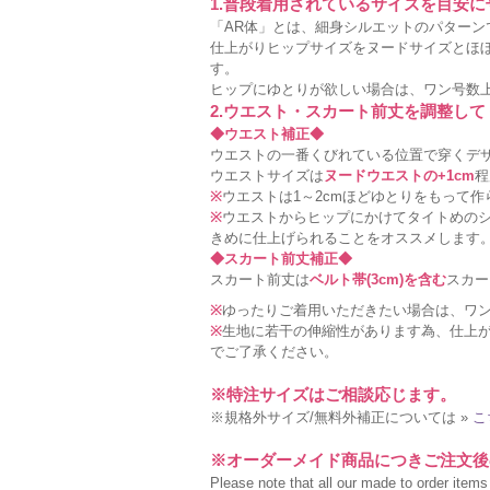
1.普段着用されているサイズを目安
「AR体」とは、細身シルエットのパターン
仕上がりヒップサイズをヌードサイズとほ
す。
ヒップにゆとりが欲しい場合は、ワン号数
2.ウエスト・スカート前丈を調整して
◆ウエスト補正◆
ウエストの一番くびれている位置で穿くデ
ウエストサイズは
ヌードウエストの+1cm
程
※
ウエストは1～2cmほどゆとりをもって
※
ウエストからヒップにかけてタイトめの
きめに仕上げられることをオススメします
◆スカート前丈補正◆
スカート前丈は
ベルト帯(3cm)を含む
スカー
※
ゆったりご着用いただきたい場合は、ワ
※
生地に若干の伸縮性があります為、仕上が
でご了承ください。
※特注サイズはご相談応じます。
※規格外サイズ/無料外補正については »
こ
※オーダーメイド商品につきご注文後
Please note that all our made to order items a