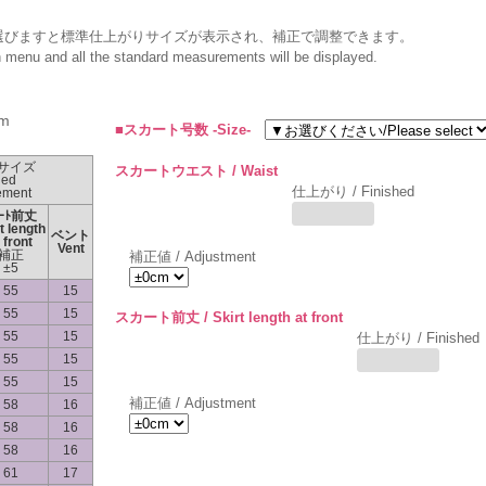
選びますと標準仕上がりサイズが表示され、補正で調整できます。
wn menu and all the standard measurements will be displayed.
m
■スカート号数 -Size-
サイズ
スカートウエスト / Waist
hed
仕上がり / Finished
ement
ｶｰﾄ前丈
t length
ベント
 front
Vent
補正
補正値 / Adjustment
±5
55
15
55
15
スカート前丈 / Skirt length at front
55
15
仕上がり / Finished
55
15
55
15
補正値 / Adjustment
58
16
58
16
58
16
61
17