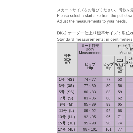
スカートサイズをお選びください。号数を
Please select a skirt size from the pull-do
Adjust the measurements to your needs.
DK-2 オーダー仕上り標準サイズ：単位c
Standard measurements: in centimeters
ヌード目安
仕上がり
Body
Finis
Measurement
Measur
号数
ｽ
Size
ｳｴｽﾄ
Skir
AR
ヒップ
ヒップ
Waist
at
Hip
Hip
補正
±3
1号（4S）
74～77
77
53
3号（3S）
77～80
80
56
5号（SS）
80～83
83
59
7号（S）
83～86
86
62
9号（M）
85～89
89
65
11号（L）
89～92
92
68
13号（LL）
92～95
95
71
15号（3L）
95～98
98
74
17号（4L）
98～101
101
77