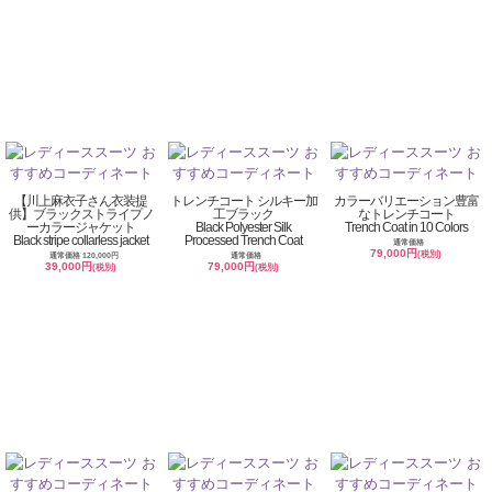
【川上麻衣子さん衣装提
トレンチコート シルキー加
カラーバリエーション豊富
供】ブラックストライプノ
工ブラック
なトレンチコート
ーカラージャケット
Black Polyester Silk
Trench Coat in 10 Colors
Black stripe collarless jacket
Processed Trench Coat
通常価格
79,000円
(税別)
通常価格 120,000円
通常価格
39,000円
79,000円
(税別)
(税別)