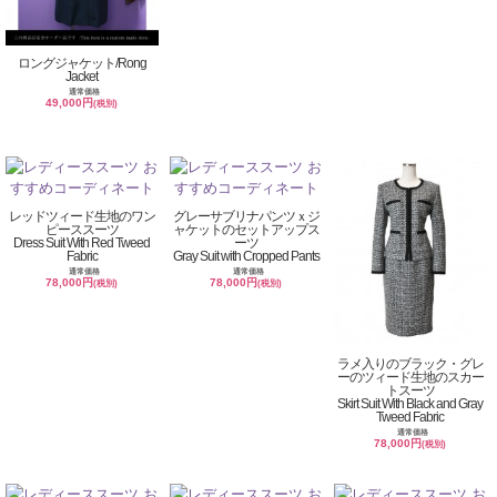
ロングジャケット/Rong
Jacket
通常価格
49,000円
(税別)
レッドツィード生地のワン
グレーサブリナパンツｘジ
ピーススーツ
ャケットのセットアップス
Dress Suit With Red Tweed
ーツ
Fabric
Gray Suit with Cropped Pants
通常価格
通常価格
78,000円
78,000円
(税別)
(税別)
ラメ入りのブラック・グレ
ーのツィード生地のスカー
トスーツ
Skirt Suit With Black and Gray
Tweed Fabric
通常価格
78,000円
(税別)