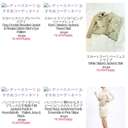
スカートスーツ グレーバー
スカートスーツ ロービング
ズアイ
ツイードレッド
Gray Double Breasted Jacket
Red Collarless Jacket &
& Pleated Skirt in Bird’s Eye
Flared Skirt
Pattern
通常価格
78,000円
(税別)
通常価格
78,000円
(税別)
スカートスーツ ベージュス
トライプ
White Striped Jacket & Skirt
通常価格
78,000円
(税別)
パンツスーツ アイボリーと
パンツスーツ 爽やかなネイ
ブラックの千鳥格子柄
ビーにピンクのストライプ
Jacket & Pants in
Fresh Navy Jacket And Pants
Houndstooth Pattern, Ivory &
Ensemble in Pink Stripe
Black
通常価格
78,000円
(税別)
通常価格
78,000円
(税別)