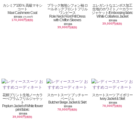
カシミア100％ 高級マキシ
ブラック無地シフォン袖 ロ
エレガントなエンボス加工
コート
ールネックフロントフリル
生地のホワイトノーカラー
Maxi Cashmere Coat
ワンピース
ジャケット/Embossing fabric
Role Neck Front Frill Dress
White Collarless Jacket
通常価格 170,000円
with Chiffon Sleeves
170,000円
(税別)
通常価格
39,000円
(税別)
通常価格
39,000円
(税別)
花柄プリント生地ノーカラ
スカートスーツ ブッチャー
スカートスーツ アイボリー
ーぺプラムフリルジャケッ
ベージュ
Ivory Jacket & Skirt
ト
Butcher Beige Jacket & Skirt
通常価格
Peplum Jacket of White flower
78,000円
(税別)
通常価格
print fabric
78,000円
(税別)
通常価格
39,000円
(税別)