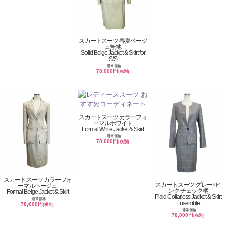
スカートスーツ 春夏ベージ
ュ無地
Solid Beige Jacket & Skirt for
S/S
通常価格
78,000円
(税別)
スカートスーツ カラーフォ
ーマルホワイト
Formal White Jacket & Skirt
通常価格
78,000円
(税別)
スカートスーツ カラーフォ
スカートスーツ グレー×ピ
ーマルベージュ
ンク チェック柄
Formal Beige Jacket & Skirt
Plaid Collarless Jacket & Skirt
通常価格
Ensemble
78,000円
(税別)
通常価格
78,000円
(税別)