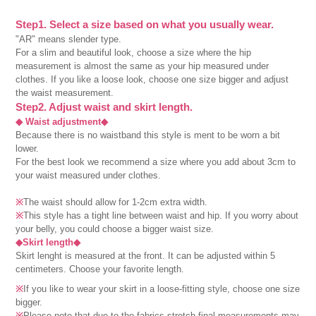
Step1. Select a size based on what you usually wear.
"AR" means slender type.
For a slim and beautiful look, choose a size where the hip
measurement is almost the same as your hip measured under
clothes. If you like a loose look, choose one size bigger and adjust
the waist measurement.
Step2. Adjust waist and skirt length.
◆ Waist adjustment◆
Because there is no waistband this style is ment to be worn a bit
lower.
For the best look we recommend a size where you add about 3cm to
your waist measured under clothes.
※
The waist should allow for 1-2cm extra width.
※
This style has a tight line between waist and hip. If you worry about
your belly, you could choose a bigger waist size.
◆Skirt length◆
Skirt lenght is measured at the front. It can be adjusted within 5
centimeters. Choose your favorite length.
※
If you like to wear your skirt in a loose-fitting style, choose one size
bigger.
※
Please note that due to the fabrics stretch final measurements may