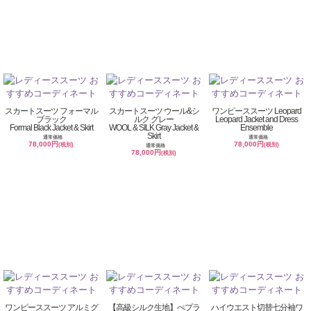
スカートスーツ フォーマル
スカートスーツ ウール&シ
ワンピーススーツ Leopard
ブラック
ルク グレー
Leopard Jacket and Dress
Formal Black Jacket & Skirt
WOOL & SILK Gray Jacket &
Ensemble
Skirt
通常価格
通常価格
78,000円
78,000円
(税別)
(税別)
通常価格
78,000円
(税別)
ワンピーススーツ アルミグ
【高級シルク生地】ぺプラ
ハイウエスト切替七分袖ワ