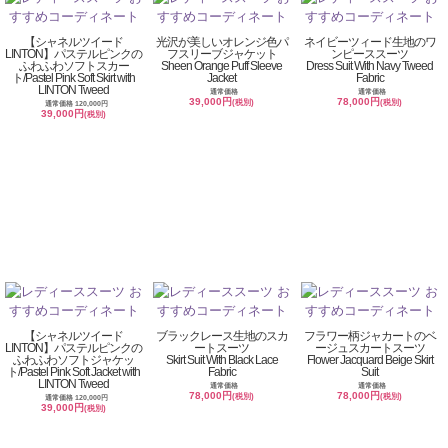
【シャネルツイード
光沢が美しいオレンジ色パ
ネイビーツィード生地のワ
LINTON】パステルピンクの
フスリーブジャケット
ンピーススーツ
ふわふわソフトスカー
Sheen Orange Puff Sleeve
Dress Suit With Navy Tweed
ト/Pastel Pink Soft Skirt with
Jacket
Fabric
LINTON Tweed
通常価格
通常価格
39,000円
78,000円
(税別)
(税別)
通常価格 120,000円
39,000円
(税別)
【シャネルツイード
ブラックレース生地のスカ
フラワー柄ジャカートのベ
LINTON】パステルピンクの
ートスーツ
ージュスカートスーツ
ふわふわソフトジャケッ
Skirt Suit With Black Lace
Flower Jacquard Beige Skirt
ト/Pastel Pink Soft Jacket with
Fabric
Suit
LINTON Tweed
通常価格
通常価格
78,000円
78,000円
(税別)
(税別)
通常価格 120,000円
39,000円
(税別)