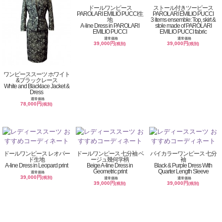
ドールワンピース
ストール付きツーピース
PAROLARI EMILIO PUCCI生
PAROLARI EMILIO PUCCI
地
3 items ensemble: Top, skirt &
A-line Dress in PAROLARI
stole made of PAROLARI
EMILIO PUCCI
EMILIO PUCCI fabric
通常価格
通常価格
39,000円
39,000円
(税別)
(税別)
ワンピーススーツ ホワイト
&ブラックレース
White and Blacklace Jacket &
Dress
通常価格
78,000円
(税別)
ドールワンピース レオパー
ドールワンピース 七分袖 ベ
バイカラーワンピース 七分
ド生地
ージュ幾何学柄
袖
A-line Dress in Leopard print
Beige A-line Dress in
Black & Purple Dress With
Geometric print
Quarter Length Sleeve
通常価格
39,000円
(税別)
通常価格
通常価格
39,000円
39,000円
(税別)
(税別)