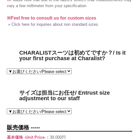
vary a few millimeter from your specification
※Feel free to consult us for custom sizes
» Click here for inquiries about non standard sizes.
CHARALISTスーツは初めてですか？/ Is it
your first purchase at Charalist?
サイズは担当にお任せ/ Entrust size
adjustment to our staff
販売価格 -----
基本価格 -Unit Price-：
39,000円