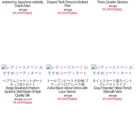
ordered by Japanese celebrity
Draped Tank Dress In Abstract
Three Quarter Sleeves
Daichi Mao
Print
通常価格
39,000円
(税別)
通常価格
通常価格
49,000円
39,000円
(税別)
(税別)
ぺプラムジャケットボート
ドールワンピース 七分袖 ブ
タイトスカート後ろベント
ネック&スカート
ラックベロア レース袖
グレーストライプ
Beige Boatneck Peplum
A-line Black Velour Dress with
Gray Polyester Stripe Pencil
Jacket & Skirt Made of High
Lace Sleeve
Skirt with Vent
Quality Silk
通常価格
通常価格
39,000円
39,000円
(税別)
(税別)
通常価格 98,000円
78,000円
(税別)