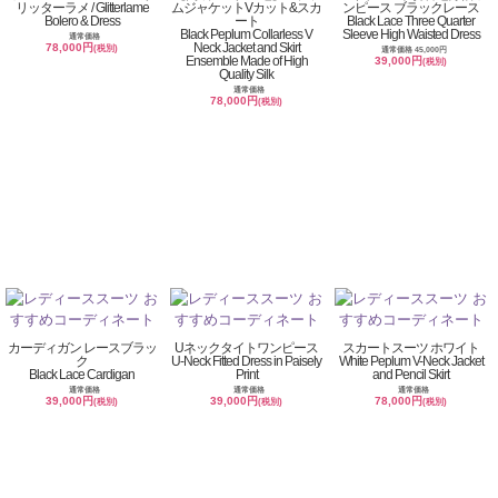
リッターラメ / Glitterlame
ムジャケットVカット&スカ
ンピース ブラックレース
Bolero & Dress
ート
Black Lace Three Quarter
Black Peplum Collarless V
Sleeve High Waisted Dress
通常価格
Neck Jacket and Skirt
78,000円
(税別)
通常価格 45,000円
Ensemble Made of High
39,000円
(税別)
Quality Silk
通常価格
78,000円
(税別)
カーディガン レースブラッ
Uネックタイトワンピース
スカートスーツ ホワイト
ク
U-Neck Fitted Dress in Paisely
White Peplum V-Neck Jacket
Black Lace Cardigan
Print
and Pencil Skirt
通常価格
通常価格
通常価格
39,000円
39,000円
78,000円
(税別)
(税別)
(税別)