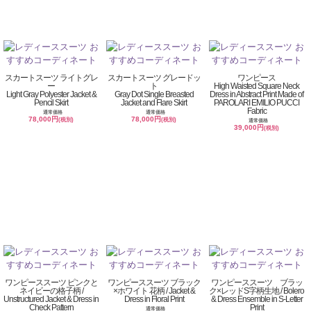
スカートスーツ ライトグレ
スカートスーツ グレードッ
ワンピース
ー
ト
High Waisted Square Neck
Light Gray Polyester Jacket &
Gray Dot Single Breasted
Dress in Abstract Print Made of
Pencil Skirt
Jacket and Flare Skirt
PAROLARI EMILIO PUCCI
Fabric
通常価格
通常価格
78,000円
78,000円
(税別)
(税別)
通常価格
39,000円
(税別)
ワンピーススーツ ピンクと
ワンピーススーツ ブラック
ワンピーススーツ ブラッ
ネイビーの格子柄 /
×ホワイト 花柄 / Jacket &
ク×レッドS字柄生地 / Bolero
Unstructured Jacket & Dress in
Dress in Floral Print
& Dress Ensemble in S-Letter
Check Pattern
Print
通常価格