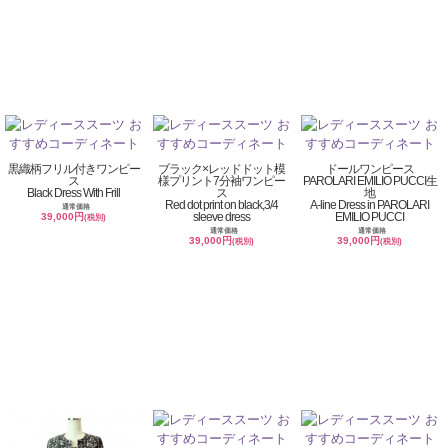
黒織柄フリル付きワンピー
ブラック×レッドドット模
ドールワンピース
ス
様プリント7分袖ワンピー
PAROLARI EMILIO PUCCI生
Black Dress With Frill
ス
地
Red dot print on black,3/4
A-line Dress in PAROLARI
通常価格
sleeve dress
EMILIO PUCCI
39,000円
(税別)
通常価格
通常価格
39,000円
39,000円
(税別)
(税別)