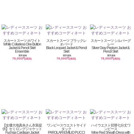
スカートスーツ ホワイト
スカートスーツ ブラックレ
スカートスーツ シルバーグ
White Collarless One Button
オパード
レー
Jacket & Pencil Skirt
Black Leopard Jacket & Pencil
Silver Gray Peplum Jacket &
Ensemble
Skirt
Pencil Skirt
通常価格
通常価格
通常価格
78,000円
78,000円
78,000円
(税別)
(税別)
(税別)
【女優大地真央さん衣装提
ワンピースウエストサイド
ハイウエスト切替七分丈ワ
供】セミロングジャケット
タック
ンピース
Fuchsia Cardigan Jacket
PAROLARI EMILIO PUCCI
Wine Red Sheath Dress with