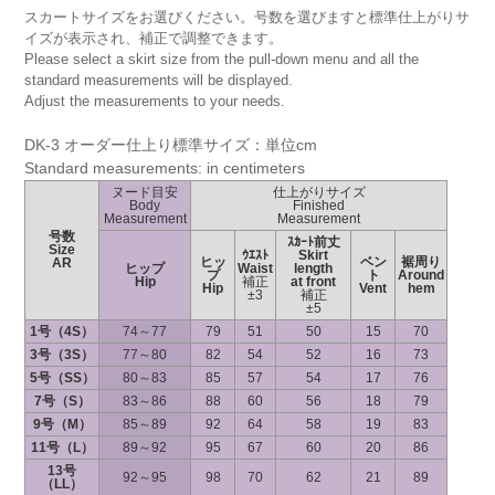
スカートサイズをお選びください。号数を選びますと標準仕上がりサ
イズが表示され、補正で調整できます。
Please select a skirt size from the pull-down menu and all the
standard measurements will be displayed.
Adjust the measurements to your needs.
DK-3 オーダー仕上り標準サイズ：単位cm
Standard measurements: in centimeters
ヌード目安
仕上がりサイズ
Body
Finished
Measurement
Measurement
号数
ｽｶｰﾄ前丈
Size
ｳｴｽﾄ
Skirt
ヒッ
ベン
裾周り
AR
ヒップ
Waist
length
プ
ト
Around
Hip
補正
at front
Hip
Vent
hem
±3
補正
±5
1号（4S）
74～77
79
51
50
15
70
3号（3S）
77～80
82
54
52
16
73
5号（SS）
80～83
85
57
54
17
76
7号（S）
83～86
88
60
56
18
79
9号（M）
85～89
92
64
58
19
83
11号（L）
89～92
95
67
60
20
86
13号
92～95
98
70
62
21
89
（LL）