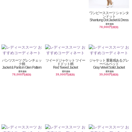
ワンピーススーツ シャンタ
ンドット
Shantung Dot Jacket & Dress
通常価格
78,000円
(税別)
パンツスーツ グレンチェッ
ツイードジャケット ツイー
ジャケット 重量感あるグレ
ク柄
ドドット柄
ーベルベット
Jacket & Pants in Glen Pattern
Red Tweed Jacket
Gray Velvet Solid Jacket
通常価格
通常価格
通常価格
78,000円
39,000円
39,000円
(税別)
(税別)
(税別)