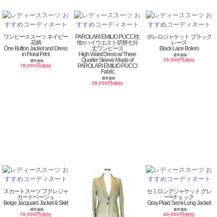
ワンピーススーツ ネイビー
PAROLARI EMILIO PUCCI生
ボレロジャケット ブラック
花柄
地×ハイウエスト切替七分
レース
One Button Jacket and Dress
丈ワンピース
Black Lace Bolero
in Floral Print
High Waist Dress w/ Three
通常価格
Quarter Sleeve Made of
39,000円
(税別)
通常価格
PAROLARI EMILIO PUCCI
78,000円
(税別)
Fabric
通常価格
39,000円
(税別)
スカートスーツ フクレジャ
セミロングジャケット グレ
カードベージュ
ー×チェック
Beige Jacquard Jacket & Skirt
Gray Plaid Semi-Long Jacket
通常価格
通常価格
78,000円
49,000円
(税別)
(税別)