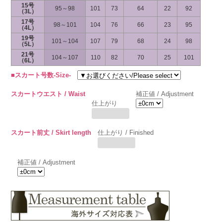
15号
95～98
101
73
64
22
92
（3L）
17号
98～101
104
76
66
23
95
（4L）
19号
101～104
107
79
68
24
98
（5L）
21号
104～107
110
82
70
25
101
（6L）
■スカート号数-Size-
スカートウエスト / Waist
補正値 / Adjustment
仕上がり
スカート前丈 / Skirt length
仕上がり / Finished
補正値 / Adjustment