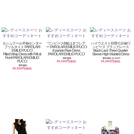
カシュクール半袖センター
ワンピース8枚はぎフレア
ハイウエスト切替七分袖ワ
フリルタイト PAROLARI
ー PAROLARI EMILIO PUCCI
ンピース ブラックレース
EMILIO PUCCI
8 panels Flare Dress
Black Lace Three Quarter
Fitted Wrap Dress with Frill at
PAROLARI EMILIO PUCCI
Sleeve High Waisted Dress
Front PAROLARI EMILIO
通常価格
通常価格 45,000円
PUCCI
39,000円
39,000円
(税別)
(税別)
通常価格
39,000円
(税別)