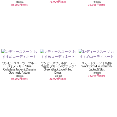
78,000円
(税別)
通常価格
通常価格
78,000円
78,000円
(税別)
(税別)
ワンピーススーツ ブルー
ワンピースフリル付 レー
スカートスーツ 千鳥柄 /
ジオメトリー / Blue
ス生地 グリーン×ブラック /
Wool 100% Houndstooth
Collarless Jacket & Dress in
Green/Black Lace Frilled
Jacket & Skirt
Geometric Pattern
Dress
通常価格
78,000円
(税別)
通常価格
通常価格
78,000円
39,000円
(税別)
(税別)