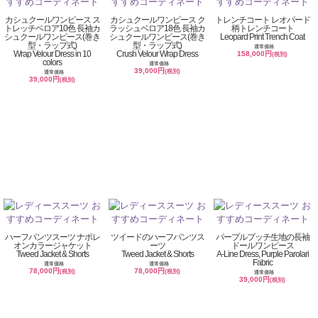
カシュクールワンピース ス
カシュクールワンピース ク
トレンチコート レオパード
トレッチベロア10色 長袖カ
ラッシュベロア18色 長袖カ
柄トレンチコート
シュクールワンピース(巻き
シュクールワンピース(巻き
Leopard Print Trench Coat
型・ラップ式)
型・ラップ式)
通常価格
Wrap Velour Dress in 10
Crush Velour Wrap Dress
158,000円
(税別)
colors
通常価格
39,000円
(税別)
通常価格
39,000円
(税別)
ハーフパンツスーツ ナポレ
ツイードのハーフパンツス
パープルプッチ生地の長袖
オンカラージャケット
ーツ
ドールワンピース
Tweed Jacket & Shorts
Tweed Jacket & Shorts
A-Line Dress, Purple Parolari
Fabric
通常価格
通常価格
78,000円
78,000円
(税別)
(税別)
通常価格
39,000円
(税別)