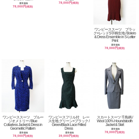
78,000円
(税別)
通常価格
78,000円
(税別)
ワンピーススーツ ブラッ
ク×レッドS字柄生地 / Bolero
& Dress Ensemble in S-Letter
Print
通常価格
78,000円
(税別)
ワンピーススーツ ブルー
ワンピースフリル付 レー
スカートスーツ 千鳥柄 /
ジオメトリー / Blue
ス生地 グリーン×ブラック /
Wool 100% Houndstooth
Collarless Jacket & Dress in
Green/Black Lace Frilled
Jacket & Skirt
Geometric Pattern
Dress
通常価格
78,000円
(税別)
通常価格
通常価格
78,000円
39,000円
(税別)
(税別)