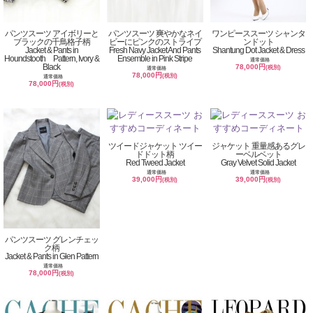
パンツスーツ アイボリーと
パンツスーツ 爽やかなネイ
ワンピーススーツ シャンタ
ブラックの千鳥格子柄
ビーにピンクのストライプ
ンドット
Jacket & Pants in
Fresh Navy Jacket And Pants
Shantung Dot Jacket & Dress
Houndstooth Pattern, Ivory &
Ensemble in Pink Stripe
通常価格
Black
78,000円
(税別)
通常価格
78,000円
(税別)
通常価格
78,000円
(税別)
ツイードジャケット ツイー
ジャケット 重量感あるグレ
ドドット柄
ーベルベット
Red Tweed Jacket
Gray Velvet Solid Jacket
通常価格
通常価格
39,000円
39,000円
(税別)
(税別)
パンツスーツ グレンチェッ
ク柄
Jacket & Pants in Glen Pattern
通常価格
78,000円
(税別)