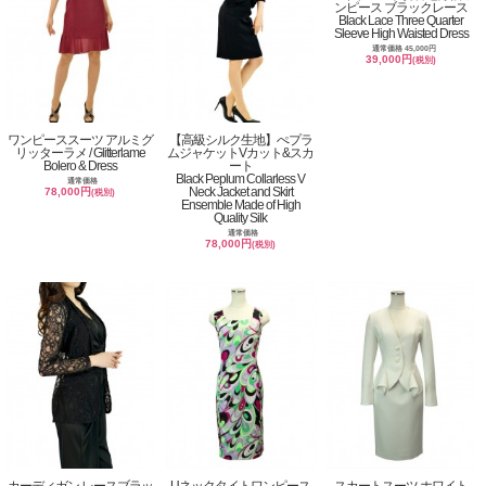
ンピース ブラックレース
Black Lace Three Quarter
Sleeve High Waisted Dress
通常価格 45,000円
39,000円
(税別)
ワンピーススーツ アルミグ
【高級シルク生地】ぺプラ
リッターラメ / Glitterlame
ムジャケットVカット&スカ
Bolero & Dress
ート
Black Peplum Collarless V
通常価格
Neck Jacket and Skirt
78,000円
(税別)
Ensemble Made of High
Quality Silk
通常価格
78,000円
(税別)
カーディガン レースブラッ
Uネックタイトワンピース
スカートスーツ ホワイト