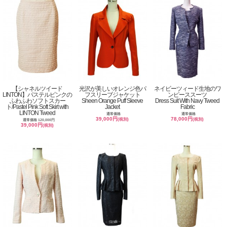
【シャネルツイード
光沢が美しいオレンジ色パ
ネイビーツィード生地のワ
LINTON】パステルピンクの
フスリーブジャケット
ンピーススーツ
ふわふわソフトスカー
Sheen Orange Puff Sleeve
Dress Suit With Navy Tweed
ト/Pastel Pink Soft Skirt with
Jacket
Fabric
LINTON Tweed
通常価格
通常価格
39,000円
78,000円
(税別)
(税別)
通常価格 120,000円
39,000円
(税別)