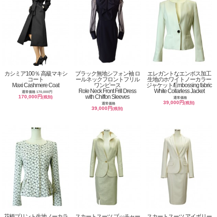
カシミア100％ 高級マキシ
ブラック無地シフォン袖 ロ
エレガントなエンボス加工
コート
ールネックフロントフリル
生地のホワイトノーカラー
Maxi Cashmere Coat
ワンピース
ジャケット/Embossing fabric
Role Neck Front Frill Dress
White Collarless Jacket
通常価格 170,000円
with Chiffon Sleeves
170,000円
(税別)
通常価格
39,000円
(税別)
通常価格
39,000円
(税別)
花柄プリント生地ノーカラ
スカートスーツ ブッチャー
スカートスーツ アイボリー