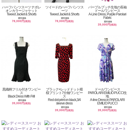
ハーフパンツスーツ ナポレ
ツイードのハーフパンツス
パープルプッチ生地の長袖
オンカラージャケット
ーツ
ドールワンピース
Tweed Jacket & Shorts
Tweed Jacket & Shorts
A-Line Dress, Purple Parolari
Fabric
通常価格
通常価格
78,000円
78,000円
(税別)
(税別)
通常価格
39,000円
(税別)
黒織柄フリル付きワンピー
ブラック×レッドドット模
ドールワンピース
ス
様プリント7分袖ワンピー
PAROLARI EMILIO PUCCI生
Black Dress With Frill
ス
地
Red dot print on black,3/4
A-line Dress in PAROLARI
通常価格
sleeve dress
EMILIO PUCCI
39,000円
(税別)
通常価格
通常価格
39,000円
39,000円
(税別)
(税別)