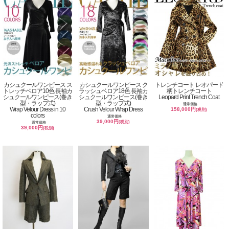
カシュクールワンピース ス
カシュクールワンピース ク
トレンチコート レオパード
トレッチベロア10色 長袖カ
ラッシュベロア18色 長袖カ
柄トレンチコート
シュクールワンピース(巻き
シュクールワンピース(巻き
Leopard Print Trench Coat
型・ラップ式)
型・ラップ式)
通常価格
Wrap Velour Dress in 10
Crush Velour Wrap Dress
158,000円
(税別)
colors
通常価格
39,000円
(税別)
通常価格
39,000円
(税別)