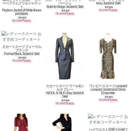
ーぺプラムフリルジャケッ
ベージュ
Ivory Jacket & Skirt
ト
Butcher Beige Jacket & Skirt
通常価格
Peplum Jacket of White flower
78,000円
(税別)
通常価格
print fabric
78,000円
(税別)
通常価格
39,000円
(税別)
スカートスーツ フォーマル
ブラック
Formal Black Jacket & Skirt
通常価格
78,000円
(税別)
スカートスーツ ウール&シ
ワンピーススーツ Leopard
ルク グレー
Leopard Jacket and Dress
WOOL & SILK Gray Jacket &
Ensemble
Skirt
通常価格
78,000円
(税別)
通常価格
78,000円
(税別)
ハイウエスト切替七分袖ワ