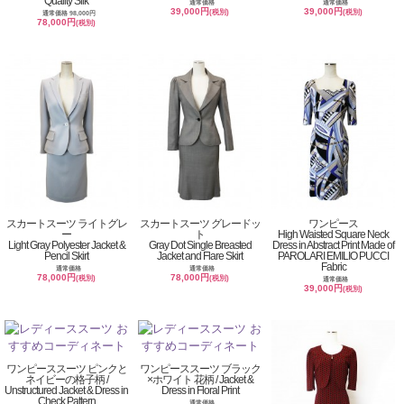
Quality Silk
通常価格
通常価格
39,000円
39,000円
(税別)
(税別)
通常価格 98,000円
78,000円
(税別)
スカートスーツ ライトグレ
スカートスーツ グレードッ
ワンピース
ー
ト
High Waisted Square Neck
Light Gray Polyester Jacket &
Gray Dot Single Breasted
Dress in Abstract Print Made of
Pencil Skirt
Jacket and Flare Skirt
PAROLARI EMILIO PUCCI
Fabric
通常価格
通常価格
78,000円
78,000円
(税別)
(税別)
通常価格
39,000円
(税別)
ワンピーススーツ ピンクと
ワンピーススーツ ブラック
ネイビーの格子柄 /
×ホワイト 花柄 / Jacket &
Unstructured Jacket & Dress in
Dress in Floral Print
Check Pattern
通常価格