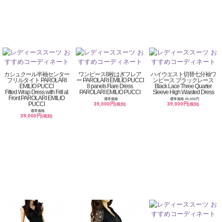
カシュクール半袖センター
ワンピース8枚はぎフレア
ハイウエスト切替七分袖ワ
フリルタイト PAROLARI
ー PAROLARI EMILIO PUCCI
ンピース ブラックレース
EMILIO PUCCI
8 panels Flare Dress
Black Lace Three Quarter
Fitted Wrap Dress with Frill at
PAROLARI EMILIO PUCCI
Sleeve High Waisted Dress
Front PAROLARI EMILIO
通常価格
通常価格 45,000円
PUCCI
39,000円
39,000円
(税別)
(税別)
通常価格
39,000円
(税別)