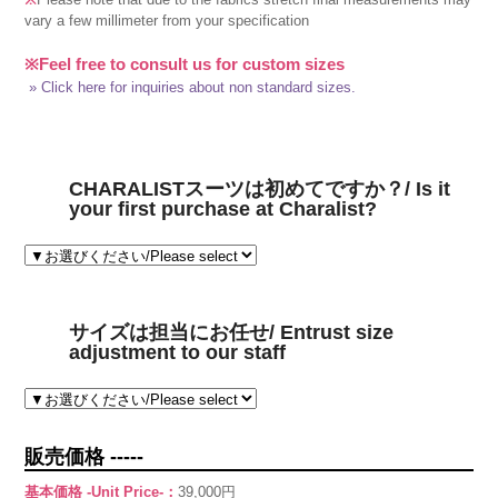
vary a few millimeter from your specification
※Feel free to consult us for custom sizes
» Click here for inquiries about non standard sizes.
CHARALISTスーツは初めてですか？/ Is it
your first purchase at Charalist?
サイズは担当にお任せ/ Entrust size
adjustment to our staff
販売価格 -----
基本価格 -Unit Price-：
39,000円