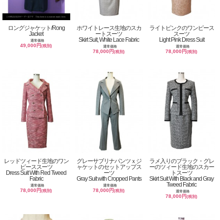
ロングジャケット/Rong
ホワイトレース生地のスカ
ライトピンクのワンピース
Jacket
ートスーツ
スーツ
Skirt Suit, White Lace Fabric
Light Pink Dress Suit
通常価格
49,000円
(税別)
通常価格
通常価格
78,000円
78,000円
(税別)
(税別)
レッドツィード生地のワン
グレーサブリナパンツｘジ
ラメ入りのブラック・グレ
ピーススーツ
ャケットのセットアップス
ーのツィード生地のスカー
Dress Suit With Red Tweed
ーツ
トスーツ
Fabric
Gray Suit with Cropped Pants
Skirt Suit With Black and Gray
Tweed Fabric
通常価格
通常価格
78,000円
78,000円
(税別)
(税別)
通常価格
78,000円
(税別)