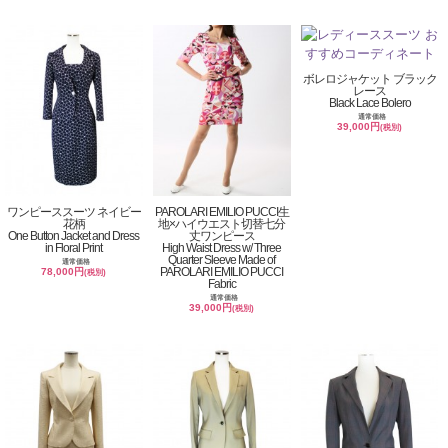
ボレロジャケット ブラック
レース
Black Lace Bolero
通常価格
39,000円
(税別)
ワンピーススーツ ネイビー
PAROLARI EMILIO PUCCI生
花柄
地×ハイウエスト切替七分
One Button Jacket and Dress
丈ワンピース
in Floral Print
High Waist Dress w/ Three
Quarter Sleeve Made of
通常価格
PAROLARI EMILIO PUCCI
78,000円
(税別)
Fabric
通常価格
39,000円
(税別)