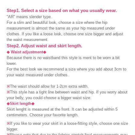
Step1. Select a size based on what you usually wear.
"AR" means slender type.
For a slim and beautiful look, choose a size where the hip
measurement is almost the same as your hip measured under
clothes. If you like a loose look, choose one size bigger and adjust
the waist measurement.
Step2. Adjust waist and skirt length.
◆ Waist adjustment◆
Because there is no waistband this style is ment to be worn a bit
lower.
For the best look we recommend a size where you add about 3cm to
your waist measured under clothes.
※
The waist should allow for 1-2cm extra width.
※
This style has a tight line between waist and hip. If you worry about
your belly, you could choose a bigger waist size.
◆Skirt length◆
Skirt lenght is measured at the front. It can be adjusted within 5
centimeters. Choose your favorite length.
※
If you like to wear your skirt in a loose-fitting style, choose one size
bigger.
※
Please note that due to the fabrics stretch final measurements may