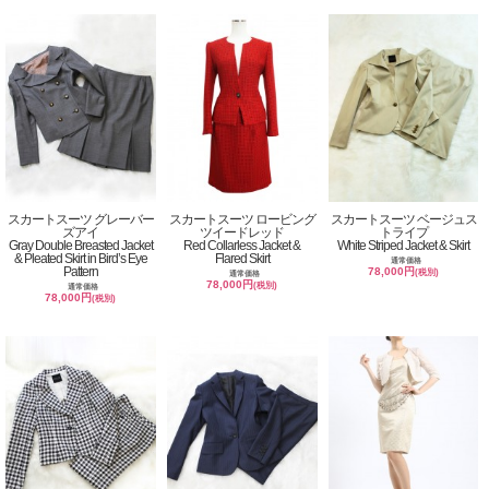
スカートスーツ グレーバー
スカートスーツ ロービング
スカートスーツ ベージュス
ズアイ
ツイードレッド
トライプ
Gray Double Breasted Jacket
Red Collarless Jacket &
White Striped Jacket & Skirt
& Pleated Skirt in Bird’s Eye
Flared Skirt
通常価格
Pattern
78,000円
(税別)
通常価格
78,000円
(税別)
通常価格
78,000円
(税別)