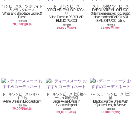
ワンピーススーツ ホワイト
ドールワンピース
ストール付きツーピース
&ブラックレース
PAROLARI EMILIO PUCCI生
PAROLARI EMILIO PUCCI
White and Blacklace Jacket &
地
3 items ensemble: Top, skirt &
Dress
A-line Dress in PAROLARI
stole made of PAROLARI
EMILIO PUCCI
EMILIO PUCCI fabric
通常価格
78,000円
(税別)
通常価格
通常価格
39,000円
39,000円
(税別)
(税別)
ドールワンピース レオパー
ドールワンピース 七分袖 ベ
バイカラーワンピース 七分
ド生地
ージュ幾何学柄
袖
A-line Dress in Leopard print
Beige A-line Dress in
Black & Purple Dress With
Geometric print
Quarter Length Sleeve
通常価格
39,000円
(税別)
通常価格
通常価格
39,000円
39,000円
(税別)
(税別)