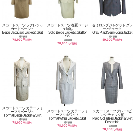
スカートスーツ フクレジャ
スカートスーツ 春夏ベージ
セミロングジャケット グレ
カードベージュ
ュ無地
ー×チェック
Beige Jacquard Jacket & Skirt
Solid Beige Jacket & Skirt for
Gray Plaid Semi-Long Jacket
S/S
通常価格
通常価格
78,000円
49,000円
(税別)
(税別)
通常価格
78,000円
(税別)
スカートスーツ カラーフォ
スカートスーツ カラーフォ
スカートスーツ グレー×ピ
ーマルベージュ
ーマルホワイト
ンク チェック柄
Formal Beige Jacket & Skirt
Formal White Jacket & Skirt
Plaid Collarless Jacket & Skirt
通常価格
Ensemble
78,000円
通常価格
(税別)
78,000円
(税別)
通常価格
78,000円
(税別)