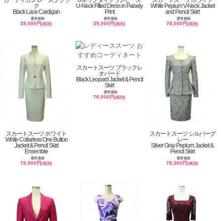
ク
U-Neck Fitted Dress in Paisely
White Peplum V-Neck Jacket
Black Lace Cardigan
Print
and Pencil Skirt
通常価格
通常価格
通常価格
39,000円
39,000円
78,000円
(税別)
(税別)
(税別)
スカートスーツ ブラックレ
オパード
Black Leopard Jacket & Pencil
Skirt
通常価格
78,000円
(税別)
スカートスーツ ホワイト
スカートスーツ シルバーグ
White Collarless One Button
レー
Jacket & Pencil Skirt
Silver Gray Peplum Jacket &
Ensemble
Pencil Skirt
通常価格
通常価格
78,000円
78,000円
(税別)
(税別)