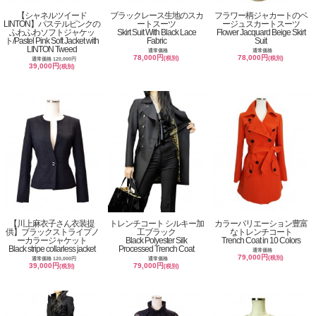
【シャネルツイード
ブラックレース生地のスカ
フラワー柄ジャカートのベ
LINTON】パステルピンクの
ートスーツ
ージュスカートスーツ
ふわふわソフトジャケッ
Skirt Suit With Black Lace
Flower Jacquard Beige Skirt
ト/Pastel Pink Soft Jacket with
Fabric
Suit
LINTON Tweed
通常価格
通常価格
78,000円
78,000円
(税別)
(税別)
通常価格 120,000円
39,000円
(税別)
【川上麻衣子さん衣装提
トレンチコート シルキー加
カラーバリエーション豊富
供】ブラックストライプノ
工ブラック
なトレンチコート
ーカラージャケット
Black Polyester Silk
Trench Coat in 10 Colors
Black stripe collarless jacket
Processed Trench Coat
通常価格
79,000円
(税別)
通常価格 120,000円
通常価格
39,000円
79,000円
(税別)
(税別)