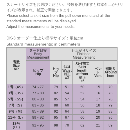
スカートサイズをお選びください。号数を選びますと標準仕上がりサ
イズが表示され、補正で調整できます。
Please select a skirt size from the pull-down menu and all the
standard measurements will be displayed.
Adjust the measurements to your needs.
DK-3 オーダー仕上り標準サイズ：単位cm
Standard measurements: in centimeters
ヌード目安
仕上がりサイズ
Body
Finished
Measurement
Measurement
号数
ｽｶｰﾄ前丈
Size
ｳｴｽﾄ
Skirt
ヒッ
ベン
裾周り
AR
ヒップ
Waist
length
プ
ト
Around
Hip
補正
at front
Hip
Vent
hem
±3
補正
±5
1号（4S）
74～77
79
51
50
15
70
3号（3S）
77～80
82
54
52
16
73
5号（SS）
80～83
85
57
54
17
76
7号（S）
83～86
88
60
56
18
79
9号（M）
85～89
92
64
58
19
83
11号（L）
89～92
95
67
60
20
86
13号
92～95
98
70
62
21
89
（LL）