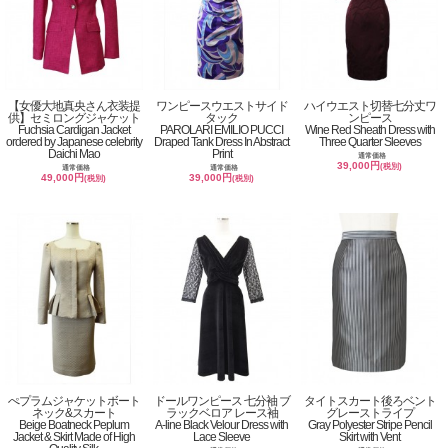
【女優大地真央さん衣装提
ワンピースウエストサイド
ハイウエスト切替七分丈ワ
供】セミロングジャケット
タック
ンピース
Fuchsia Cardigan Jacket
PAROLARI EMILIO PUCCI
Wine Red Sheath Dress with
ordered by Japanese celebrity
Draped Tank Dress In Abstract
Three Quarter Sleeves
Daichi Mao
Print
通常価格
39,000円
(税別)
通常価格
通常価格
49,000円
39,000円
(税別)
(税別)
ぺプラムジャケットボート
ドールワンピース 七分袖 ブ
タイトスカート後ろベント
ネック&スカート
ラックベロア レース袖
グレーストライプ
Beige Boatneck Peplum
A-line Black Velour Dress with
Gray Polyester Stripe Pencil
Jacket & Skirt Made of High
Lace Sleeve
Skirt with Vent