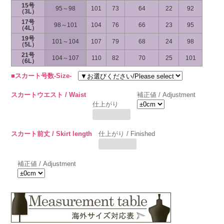
15号
95～98
101
73
64
22
92
（3L）
17号
98～101
104
76
66
23
95
（4L）
19号
101～104
107
79
68
24
98
（5L）
21号
104～107
110
82
70
25
101
（6L）
■スカート号数-Size-
スカートウエスト / Waist
補正値 / Adjustment
仕上がり
スカート前丈 / Skirt length
仕上がり / Finished
補正値 / Adjustment