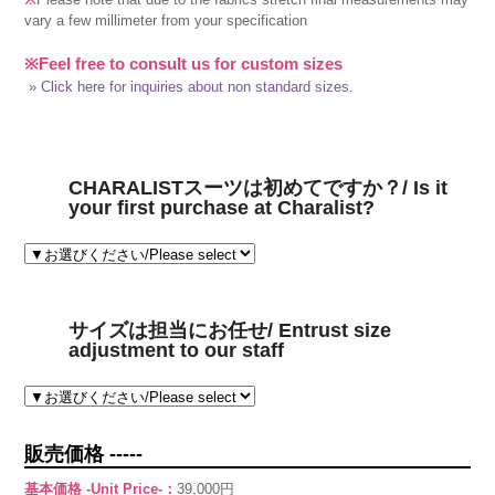
vary a few millimeter from your specification
※Feel free to consult us for custom sizes
» Click here for inquiries about non standard sizes.
CHARALISTスーツは初めてですか？/ Is it
your first purchase at Charalist?
サイズは担当にお任せ/ Entrust size
adjustment to our staff
販売価格 -----
基本価格 -Unit Price-：
39,000円