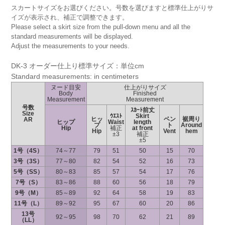
スカートサイズをお選びください。号数を選びますと標準仕上がりサ
イズが表示され、補正で調整できます。
Please select a skirt size from the pull-down menu and all the
standard measurements will be displayed.
Adjust the measurements to your needs.
DK-3 オーダー仕上り標準サイズ：単位cm
Standard measurements: in centimeters
ヌード目安
仕上がりサイズ
Body
Finished
Measurement
Measurement
号数
ｽｶｰﾄ前丈
Size
ｳｴｽﾄ
Skirt
ヒッ
ベン
裾周り
AR
ヒップ
Waist
length
プ
ト
Around
Hip
補正
at front
Hip
Vent
hem
±3
補正
±5
1号（4S）
74～77
79
51
50
15
70
3号（3S）
77～80
82
54
52
16
73
5号（SS）
80～83
85
57
54
17
76
7号（S）
83～86
88
60
56
18
79
9号（M）
85～89
92
64
58
19
83
11号（L）
89～92
95
67
60
20
86
13号
92～95
98
70
62
21
89
（LL）