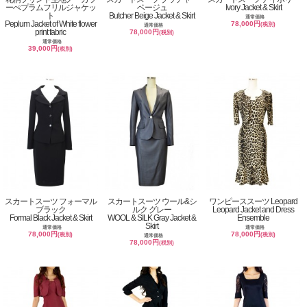
ーぺプラムフリルジャケッ
ベージュ
Ivory Jacket & Skirt
ト
Butcher Beige Jacket & Skirt
通常価格
Peplum Jacket of White flower
78,000円
(税別)
通常価格
print fabric
78,000円
(税別)
通常価格
39,000円
(税別)
スカートスーツ フォーマル
スカートスーツ ウール&シ
ワンピーススーツ Leopard
ブラック
ルク グレー
Leopard Jacket and Dress
Formal Black Jacket & Skirt
WOOL & SILK Gray Jacket &
Ensemble
Skirt
通常価格
通常価格
78,000円
78,000円
(税別)
(税別)
通常価格
78,000円
(税別)