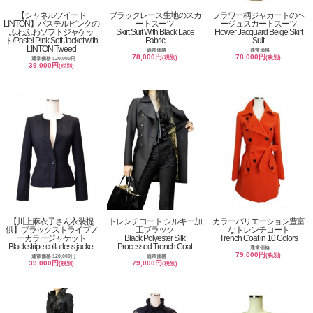
【シャネルツイード
ブラックレース生地のスカ
フラワー柄ジャカートのベ
LINTON】パステルピンクの
ートスーツ
ージュスカートスーツ
ふわふわソフトジャケッ
Skirt Suit With Black Lace
Flower Jacquard Beige Skirt
ト/Pastel Pink Soft Jacket with
Fabric
Suit
LINTON Tweed
通常価格
通常価格
78,000円
78,000円
(税別)
(税別)
通常価格 120,000円
39,000円
(税別)
【川上麻衣子さん衣装提
トレンチコート シルキー加
カラーバリエーション豊富
供】ブラックストライプノ
工ブラック
なトレンチコート
ーカラージャケット
Black Polyester Silk
Trench Coat in 10 Colors
Black stripe collarless jacket
Processed Trench Coat
通常価格
79,000円
(税別)
通常価格 120,000円
通常価格
39,000円
79,000円
(税別)
(税別)