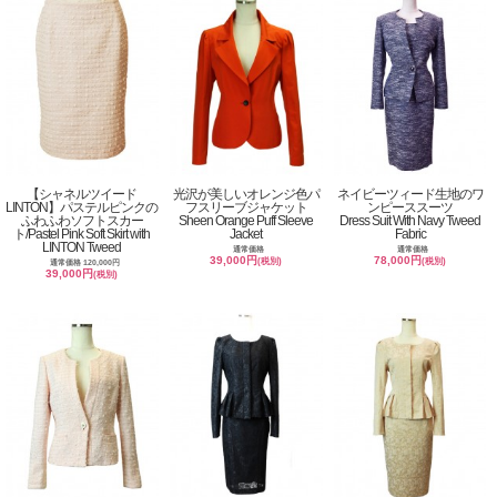
【シャネルツイード
光沢が美しいオレンジ色パ
ネイビーツィード生地のワ
LINTON】パステルピンクの
フスリーブジャケット
ンピーススーツ
ふわふわソフトスカー
Sheen Orange Puff Sleeve
Dress Suit With Navy Tweed
ト/Pastel Pink Soft Skirt with
Jacket
Fabric
LINTON Tweed
通常価格
通常価格
39,000円
78,000円
(税別)
(税別)
通常価格 120,000円
39,000円
(税別)