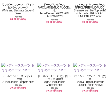
ワンピーススーツ ホワイト
ドールワンピース
ストール付きツーピース
&ブラックレース
PAROLARI EMILIO PUCCI生
PAROLARI EMILIO PUCCI
White and Blacklace Jacket &
地
3 items ensemble: Top, skirt &
Dress
A-line Dress in PAROLARI
stole made of PAROLARI
EMILIO PUCCI
EMILIO PUCCI fabric
通常価格
78,000円
(税別)
通常価格
通常価格
39,000円
39,000円
(税別)
(税別)
ドールワンピース レオパー
ドールワンピース 七分袖 ベ
バイカラーワンピース 七分
ド生地
ージュ幾何学柄
袖
A-line Dress in Leopard print
Beige A-line Dress in
Black & Purple Dress With
Geometric print
Quarter Length Sleeve
通常価格
39,000円
(税別)
通常価格
通常価格
39,000円
39,000円
(税別)
(税別)