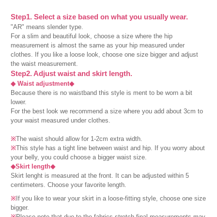
Step1. Select a size based on what you usually wear.
"AR" means slender type.
For a slim and beautiful look, choose a size where the hip
measurement is almost the same as your hip measured under
clothes. If you like a loose look, choose one size bigger and adjust
the waist measurement.
Step2. Adjust waist and skirt length.
◆ Waist adjustment◆
Because there is no waistband this style is ment to be worn a bit
lower.
For the best look we recommend a size where you add about 3cm to
your waist measured under clothes.
※
The waist should allow for 1-2cm extra width.
※
This style has a tight line between waist and hip. If you worry about
your belly, you could choose a bigger waist size.
◆Skirt length◆
Skirt lenght is measured at the front. It can be adjusted within 5
centimeters. Choose your favorite length.
※
If you like to wear your skirt in a loose-fitting style, choose one size
bigger.
※
Please note that due to the fabrics stretch final measurements may