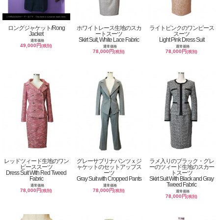
ロングジャケット/Rong
ホワイトレース生地のスカ
ライトピンクのワンピース
Jacket
ートスーツ
スーツ
Skirt Suit, White Lace Fabric
Light Pink Dress Suit
通常価格
49,000円
(税別)
通常価格
通常価格
78,000円
78,000円
(税別)
(税別)
レッドツィード生地のワン
グレーサブリナパンツｘジ
ラメ入りのブラック・グレ
ピーススーツ
ャケットのセットアップス
ーのツィード生地のスカー
Dress Suit With Red Tweed
ーツ
トスーツ
Fabric
Gray Suit with Cropped Pants
Skirt Suit With Black and Gray
Tweed Fabric
通常価格
通常価格
78,000円
78,000円
(税別)
(税別)
通常価格
78,000円
(税別)