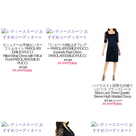
カシュクール半袖センター
ワンピース8枚はぎフレア
フリルタイト PAROLARI
ー PAROLARI EMILIO PUCCI
EMILIO PUCCI
8 panels Flare Dress
Fitted Wrap Dress with Frill at
PAROLARI EMILIO PUCCI
Front PAROLARI EMILIO
通常価格
PUCCI
39,000円
(税別)
通常価格
39,000円
(税別)
ハイウエスト切替七分袖ワ
ンピース ブラックレース
Black Lace Three Quarter
Sleeve High Waisted Dress
通常価格 45,000円
39,000円
(税別)