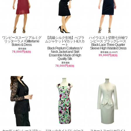
ワンピーススーツ アルミグ
【高級シルク生地】ぺプラ
ハイウエスト切替七分袖ワ
リッターラメ / Glitterlame
ムジャケットVカット&スカ
ンピース ブラックレース
Bolero & Dress
ート
Black Lace Three Quarter
Black Peplum Collarless V
Sleeve High Waisted Dress
通常価格
Neck Jacket and Skirt
78,000円
(税別)
通常価格 45,000円
Ensemble Made of High
39,000円
(税別)
Quality Silk
通常価格
78,000円
(税別)
カーディガン レースブラッ
Uネックタイトワンピース
スカートスーツ ホワイト