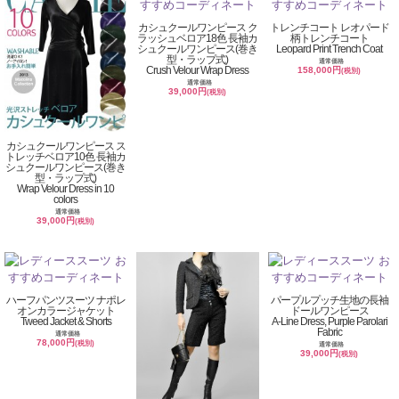
カシュクールワンピース ク
トレンチコート レオパード
ラッシュベロア18色 長袖カ
柄トレンチコート
シュクールワンピース(巻き
Leopard Print Trench Coat
型・ラップ式)
通常価格
Crush Velour Wrap Dress
158,000円
(税別)
通常価格
39,000円
(税別)
カシュクールワンピース ス
トレッチベロア10色 長袖カ
シュクールワンピース(巻き
型・ラップ式)
Wrap Velour Dress in 10
colors
通常価格
39,000円
(税別)
ハーフパンツスーツ ナポレ
パープルプッチ生地の長袖
オンカラージャケット
ドールワンピース
Tweed Jacket & Shorts
A-Line Dress, Purple Parolari
Fabric
通常価格
78,000円
(税別)
通常価格
39,000円
(税別)