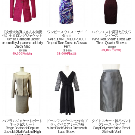
【女優大地真央さん衣装提
ワンピースウエストサイド
ハイウエスト切替七分丈ワ
供】セミロングジャケット
タック
ンピース
Fuchsia Cardigan Jacket
PAROLARI EMILIO PUCCI
Wine Red Sheath Dress with
ordered by Japanese celebrity
Draped Tank Dress In Abstract
Three Quarter Sleeves
Daichi Mao
Print
通常価格
39,000円
(税別)
通常価格
通常価格
49,000円
39,000円
(税別)
(税別)
ぺプラムジャケットボート
ドールワンピース 七分袖 ブ
タイトスカート後ろベント
ネック&スカート
ラックベロア レース袖
グレーストライプ
Beige Boatneck Peplum
A-line Black Velour Dress with
Gray Polyester Stripe Pencil
Jacket & Skirt Made of High
Lace Sleeve
Skirt with Vent