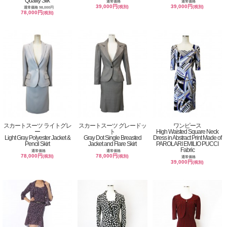
Quality Silk
通常価格
通常価格
39,000円
39,000円
(税別)
(税別)
通常価格 98,000円
78,000円
(税別)
スカートスーツ ライトグレ
スカートスーツ グレードッ
ワンピース
ー
ト
High Waisted Square Neck
Light Gray Polyester Jacket &
Gray Dot Single Breasted
Dress in Abstract Print Made of
Pencil Skirt
Jacket and Flare Skirt
PAROLARI EMILIO PUCCI
Fabric
通常価格
通常価格
78,000円
78,000円
(税別)
(税別)
通常価格
39,000円
(税別)