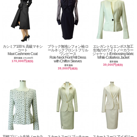
カシミア100％ 高級マキシ
ブラック無地シフォン袖 ロ
エレガントなエンボス加工
コート
ールネックフロントフリル
生地のホワイトノーカラー
Maxi Cashmere Coat
ワンピース
ジャケット/Embossing fabric
Role Neck Front Frill Dress
White Collarless Jacket
通常価格 170,000円
with Chiffon Sleeves
170,000円
(税別)
通常価格
39,000円
(税別)
通常価格
39,000円
(税別)
花柄プリント生地ノーカラ
スカートスーツ ブッチャー
スカートスーツ アイボリー