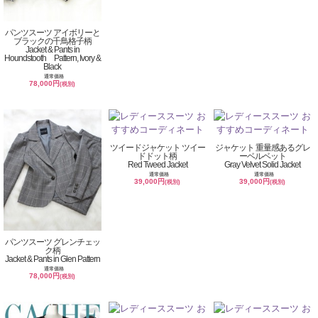
パンツスーツ アイボリーと
ブラックの千鳥格子柄
Jacket & Pants in
Houndstooth Pattern, Ivory &
Black
通常価格
78,000円
(税別)
ツイードジャケット ツイー
ジャケット 重量感あるグレ
ドドット柄
ーベルベット
Red Tweed Jacket
Gray Velvet Solid Jacket
通常価格
通常価格
39,000円
39,000円
(税別)
(税別)
パンツスーツ グレンチェッ
ク柄
Jacket & Pants in Glen Pattern
通常価格
78,000円
(税別)