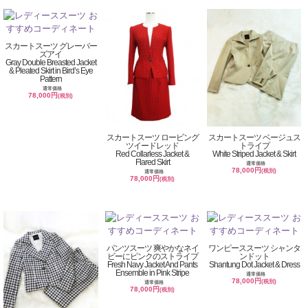
スカートスーツ グレーバー
ズアイ
Gray Double Breasted Jacket
& Pleated Skirt in Bird’s Eye
Pattern
通常価格
78,000円
(税別)
スカートスーツ ロービング
スカートスーツ ベージュス
ツイードレッド
トライプ
Red Collarless Jacket &
White Striped Jacket & Skirt
Flared Skirt
通常価格
78,000円
(税別)
通常価格
78,000円
(税別)
パンツスーツ 爽やかなネイ
ワンピーススーツ シャンタ
ビーにピンクのストライプ
ンドット
Fresh Navy Jacket And Pants
Shantung Dot Jacket & Dress
Ensemble in Pink Stripe
通常価格
78,000円
(税別)
通常価格
78,000円
(税別)