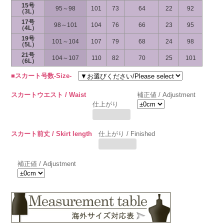
15号
95～98
101
73
64
22
92
（3L）
17号
98～101
104
76
66
23
95
（4L）
19号
101～104
107
79
68
24
98
（5L）
21号
104～107
110
82
70
25
101
（6L）
■スカート号数-Size-
スカートウエスト / Waist
補正値 / Adjustment
仕上がり
スカート前丈 / Skirt length
仕上がり / Finished
補正値 / Adjustment