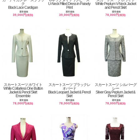
ク
U-Neck Fitted Dress in Paisely
White Peplum V-Neck Jacket
Black Lace Cardigan
Print
and Pencil Skirt
通常価格
通常価格
通常価格
39,000円
39,000円
78,000円
(税別)
(税別)
(税別)
スカートスーツ ホワイト
スカートスーツ ブラックレ
スカートスーツ シルバーグ
White Collarless One Button
オパード
レー
Jacket & Pencil Skirt
Black Leopard Jacket & Pencil
Silver Gray Peplum Jacket &
Ensemble
Skirt
Pencil Skirt
通常価格
通常価格
通常価格
78,000円
78,000円
78,000円
(税別)
(税別)
(税別)