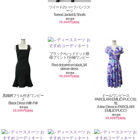
ツイードのハーフパンツス
ーツ
Tweed Jacket & Shorts
通常価格
78,000円
(税別)
ブラック×レッドドット模
様プリント7分袖ワンピー
ス
Red dot print on black,3/4
sleeve dress
通常価格
39,000円
(税別)
黒織柄フリル付きワンピー
ドールワンピース
ス
PAROLARI EMILIO PUCCI生
Black Dress With Frill
地
A-line Dress in PAROLARI
通常価格
EMILIO PUCCI
39,000円
(税別)
通常価格
39,000円
(税別)