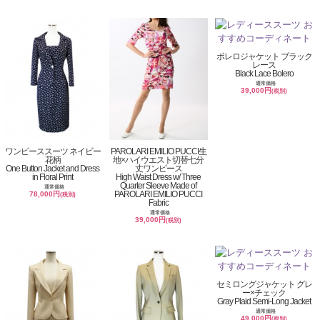
ボレロジャケット ブラック
レース
Black Lace Bolero
通常価格
39,000円
(税別)
ワンピーススーツ ネイビー
PAROLARI EMILIO PUCCI生
花柄
地×ハイウエスト切替七分
One Button Jacket and Dress
丈ワンピース
in Floral Print
High Waist Dress w/ Three
Quarter Sleeve Made of
通常価格
PAROLARI EMILIO PUCCI
78,000円
(税別)
Fabric
通常価格
39,000円
(税別)
セミロングジャケット グレ
ー×チェック
Gray Plaid Semi-Long Jacket
通常価格
49,000円
(税別)