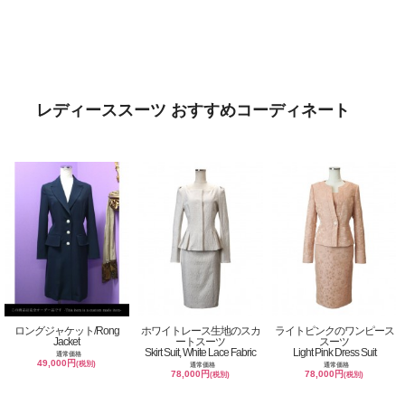
レディーススーツ おすすめコーディネート
ロングジャケット/Rong
ホワイトレース生地のスカ
ライトピンクのワンピース
Jacket
ートスーツ
スーツ
Skirt Suit, White Lace Fabric
Light Pink Dress Suit
通常価格
49,000円
(税別)
通常価格
通常価格
78,000円
78,000円
(税別)
(税別)