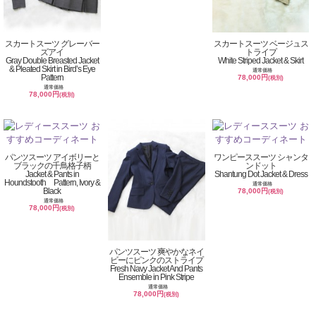
スカートスーツ グレーバー
スカートスーツ ベージュス
ズアイ
トライプ
Gray Double Breasted Jacket
White Striped Jacket & Skirt
& Pleated Skirt in Bird’s Eye
通常価格
Pattern
78,000円
(税別)
通常価格
78,000円
(税別)
パンツスーツ アイボリーと
ワンピーススーツ シャンタ
ブラックの千鳥格子柄
ンドット
Jacket & Pants in
Shantung Dot Jacket & Dress
Houndstooth Pattern, Ivory &
通常価格
Black
78,000円
(税別)
通常価格
78,000円
(税別)
パンツスーツ 爽やかなネイ
ビーにピンクのストライプ
Fresh Navy Jacket And Pants
Ensemble in Pink Stripe
通常価格
78,000円
(税別)