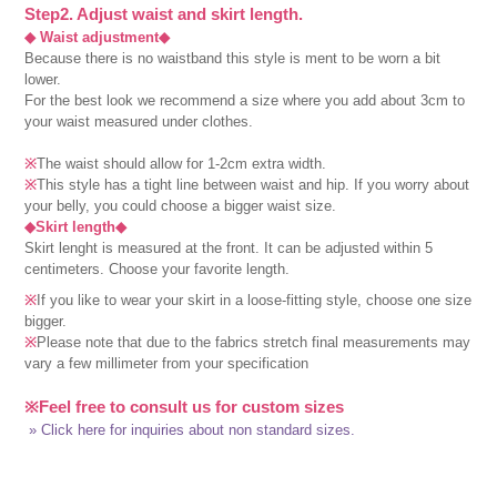
Step2. Adjust waist and skirt length.
◆ Waist adjustment◆
Because there is no waistband this style is ment to be worn a bit
lower.
For the best look we recommend a size where you add about 3cm to
your waist measured under clothes.
※
The waist should allow for 1-2cm extra width.
※
This style has a tight line between waist and hip. If you worry about
your belly, you could choose a bigger waist size.
◆Skirt length◆
Skirt lenght is measured at the front. It can be adjusted within 5
centimeters. Choose your favorite length.
※
If you like to wear your skirt in a loose-fitting style, choose one size
bigger.
※
Please note that due to the fabrics stretch final measurements may
vary a few millimeter from your specification
※Feel free to consult us for custom sizes
» Click here for inquiries about non standard sizes.