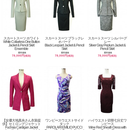
スカートスーツ ホワイト
スカートスーツ ブラックレ
スカートスーツ シルバーグ
White Collarless One Button
オパード
レー
Jacket & Pencil Skirt
Black Leopard Jacket & Pencil
Silver Gray Peplum Jacket &
Ensemble
Skirt
Pencil Skirt
通常価格
通常価格
通常価格
78,000円
78,000円
78,000円
(税別)
(税別)
(税別)
【女優大地真央さん衣装提
ワンピースウエストサイド
ハイウエスト切替七分丈ワ
供】セミロングジャケット
タック
ンピース
Fuchsia Cardigan Jacket
PAROLARI EMILIO PUCCI
Wine Red Sheath Dress with