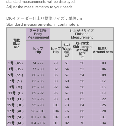
standard measurements will be displayed.
Adjust the measurements to your needs.
DK-4 オーダー仕上り標準サイズ：単位cm
Standard measurements: in centimeters
ヌード目安
仕上がりサイズ
Body
Finished
Measurement
Measurement
号数
ｽｶｰﾄ前丈
Size
ｳｴｽﾄ
Skirt length
AR
ヒップ
ヒップ
Waist
裾周り
at front
Hip
Hip
補正
Around hem
補正
±3
±5
1号（4S）
74～77
79
51
50
103
3号（3S）
77～80
82
54
52
106
5号（SS）
80～83
85
57
54
109
7号（S）
83～86
88
60
56
112
9号（M）
85～89
92
64
58
116
11号（L）
89～92
95
67
60
119
13号（LL）
92～95
98
70
62
122
15号（3L）
95～98
101
73
64
125
17号（4L）
98～101
104
76
66
128
19号（5L）
101～104
107
79
68
131
21号（6L）
104～107
110
82
70
134