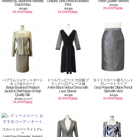
ordered by Japanese celebrity
Draped Tank Dress In Abstract
Three Quarter Sleeves
Daichi Mao
Print
通常価格
39,000円
(税別)
通常価格
通常価格
49,000円
39,000円
(税別)
(税別)
ぺプラムジャケットボート
ドールワンピース 七分袖 ブ
タイトスカート後ろベント
ネック&スカート
ラックベロア レース袖
グレーストライプ
Beige Boatneck Peplum
A-line Black Velour Dress with
Gray Polyester Stripe Pencil
Jacket & Skirt Made of High
Lace Sleeve
Skirt with Vent
Quality Silk
通常価格
通常価格
39,000円
39,000円
(税別)
(税別)
通常価格 98,000円
78,000円
(税別)
スカートスーツ ライトグレ
ー
Light Gray Polyester Jacket &