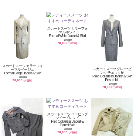
スカートスーツ カラーフォ
ーマルホワイト
Formal White Jacket & Skirt
通常価格
78,000円
(税別)
スカートスーツ カラーフォ
スカートスーツ グレー×ピ
ーマルベージュ
ンク チェック柄
Formal Beige Jacket & Skirt
Plaid Collarless Jacket & Skirt
通常価格
Ensemble
78,000円
(税別)
通常価格
78,000円
(税別)
スカートスーツ ロービング
ツイードレッド
Red Collarless Jacket &
Flared Skirt
通常価格
78,000円
(税別)