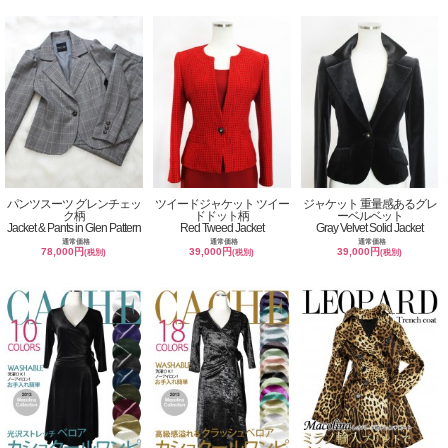
パンツスーツ グレンチェッ
ツイードジャケット ツイー
ジャケット 重量感あるグレ
ク柄
ドドット柄
ーベルベット
Jacket & Pants in Glen Pattern
Red Tweed Jacket
Gray Velvet Solid Jacket
通常価格
通常価格
通常価格
78,000円
39,000円
39,000円
(税別)
(税別)
(税別)