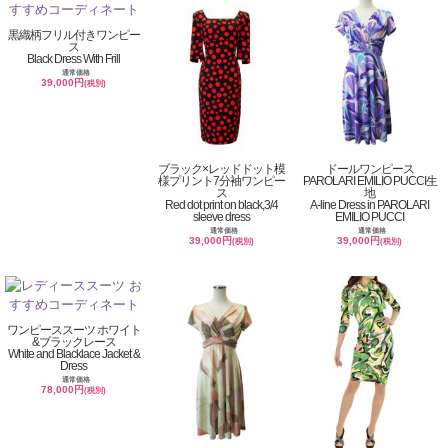
黒織柄フリル付きワンピー
ス
Black Dress With Frill
通常価格
39,000円
(税別)
ブラック×レッドドット模
ドールワンピース
様プリント7分袖ワンピー
PAROLARI EMILIO PUCCI生
ス
地
Red dot print on black,3/4
A-line Dress in PAROLARI
sleeve dress
EMILIO PUCCI
通常価格
通常価格
39,000円
39,000円
(税別)
(税別)
ワンピーススーツ ホワイト
&ブラックレース
White and Blacklace Jacket &
Dress
通常価格
78,000円
(税別)