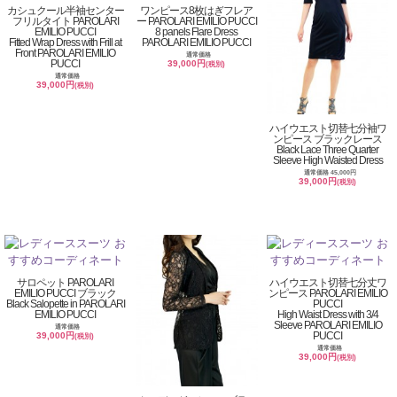
カシュクール半袖センター
ワンピース8枚はぎフレア
フリルタイト PAROLARI
ー PAROLARI EMILIO PUCCI
EMILIO PUCCI
8 panels Flare Dress
Fitted Wrap Dress with Frill at
PAROLARI EMILIO PUCCI
Front PAROLARI EMILIO
通常価格
PUCCI
39,000円
(税別)
通常価格
39,000円
(税別)
ハイウエスト切替七分袖ワ
ンピース ブラックレース
Black Lace Three Quarter
Sleeve High Waisted Dress
通常価格 45,000円
39,000円
(税別)
サロペット PAROLARI
ハイウエスト切替七分丈ワ
EMILIO PUCCI ブラック
ンピース PAROLARI EMILIO
Black Salopette in PAROLARI
PUCCI
EMILIO PUCCI
High Waist Dress with 3/4
Sleeve PAROLARI EMILIO
通常価格
PUCCI
39,000円
(税別)
通常価格
39,000円
(税別)