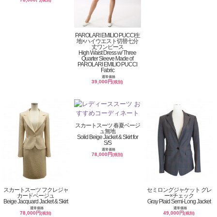
(税別)
PAROLARI EMILIO PUCCI生
地×ハイウエスト切替七分
丈ワンピース
High Waist Dress w/ Three
Quarter Sleeve Made of
PAROLARI EMILIO PUCCI
Fabric
通常価格
39,000円
(税別)
スカートスーツ 春夏ベージ
ュ無地
Solid Beige Jacket & Skirt for
S/S
通常価格
78,000円
(税別)
スカートスーツ フクレジャ
セミロングジャケット グレ
カードベージュ
ー×チェック
Beige Jacquard Jacket & Skirt
Gray Plaid Semi-Long Jacket
通常価格
通常価格
78,000円
49,000円
(税別)
(税別)