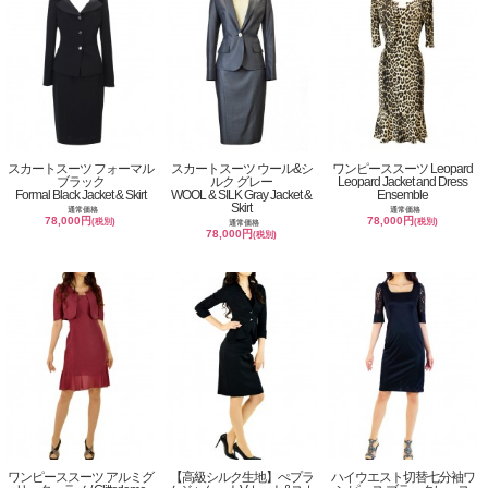
スカートスーツ フォーマル
スカートスーツ ウール&シ
ワンピーススーツ Leopard
ブラック
ルク グレー
Leopard Jacket and Dress
Formal Black Jacket & Skirt
WOOL & SILK Gray Jacket &
Ensemble
Skirt
通常価格
通常価格
78,000円
78,000円
(税別)
(税別)
通常価格
78,000円
(税別)
ワンピーススーツ アルミグ
【高級シルク生地】ぺプラ
ハイウエスト切替七分袖ワ