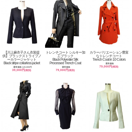
【川上麻衣子さん衣装提
トレンチコート シルキー加
カラーバリエーション豊富
供】ブラックストライプノ
工ブラック
なトレンチコート
ーカラージャケット
Black Polyester Silk
Trench Coat in 10 Colors
Black stripe collarless jacket
Processed Trench Coat
通常価格
79,000円
(税別)
通常価格 120,000円
通常価格
39,000円
79,000円
(税別)
(税別)