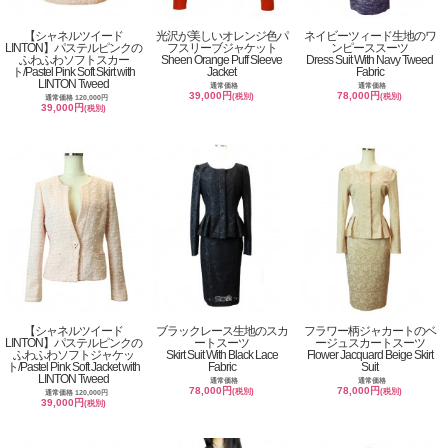
【シャネルツイード
光沢が美しいオレンジ色パ
ネイビーツィード生地のワ
LINTON】パステルピンクの
フスリーブジャケット
ンピーススーツ
ふわふわソフトスカー
Sheen Orange Puff Sleeve
Dress Suit With Navy Tweed
ト/Pastel Pink Soft Skirt with
Jacket
Fabric
LINTON Tweed
通常価格
通常価格
39,000円
78,000円
(税別)
(税別)
通常価格 120,000円
39,000円
(税別)
【シャネルツイード
ブラックレース生地のスカ
フラワー柄ジャカートのベ
LINTON】パステルピンクの
ートスーツ
ージュスカートスーツ
ふわふわソフトジャケッ
Skirt Suit With Black Lace
Flower Jacquard Beige Skirt
ト/Pastel Pink Soft Jacket with
Fabric
Suit
LINTON Tweed
通常価格
通常価格
78,000円
78,000円
(税別)
(税別)
通常価格 120,000円
39,000円
(税別)