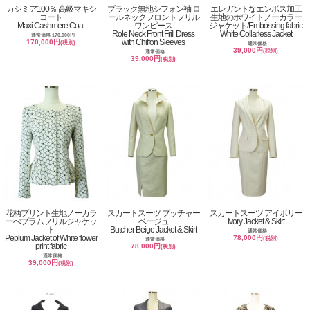
カシミア100％ 高級マキシ
ブラック無地シフォン袖 ロ
エレガントなエンボス加工
コート
ールネックフロントフリル
生地のホワイトノーカラー
Maxi Cashmere Coat
ワンピース
ジャケット/Embossing fabric
Role Neck Front Frill Dress
White Collarless Jacket
通常価格 170,000円
with Chiffon Sleeves
170,000円
(税別)
通常価格
39,000円
(税別)
通常価格
39,000円
(税別)
花柄プリント生地ノーカラ
スカートスーツ ブッチャー
スカートスーツ アイボリー
ーぺプラムフリルジャケッ
ベージュ
Ivory Jacket & Skirt
ト
Butcher Beige Jacket & Skirt
通常価格
Peplum Jacket of White flower
78,000円
(税別)
通常価格
print fabric
78,000円
(税別)
通常価格
39,000円
(税別)