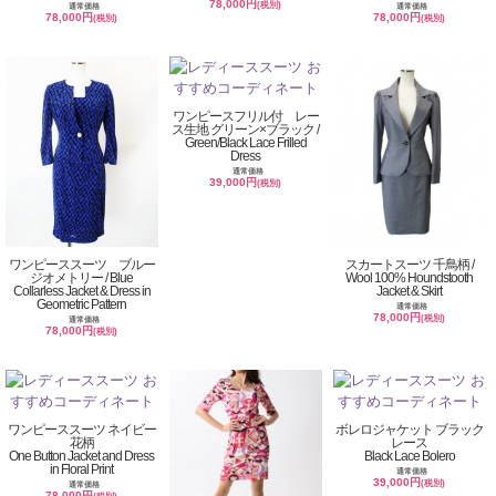
78,000円
(税別)
通常価格
通常価格
78,000円
78,000円
(税別)
(税別)
ワンピースフリル付 レー
ス生地 グリーン×ブラック /
Green/Black Lace Frilled
Dress
通常価格
39,000円
(税別)
ワンピーススーツ ブルー
スカートスーツ 千鳥柄 /
ジオメトリー / Blue
Wool 100% Houndstooth
Collarless Jacket & Dress in
Jacket & Skirt
Geometric Pattern
通常価格
78,000円
(税別)
通常価格
78,000円
(税別)
ワンピーススーツ ネイビー
ボレロジャケット ブラック
花柄
レース
One Button Jacket and Dress
Black Lace Bolero
in Floral Print
通常価格
39,000円
(税別)
通常価格
78,000円