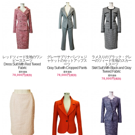
レッドツィード生地のワン
グレーサブリナパンツｘジ
ラメ入りのブラック・グレ
ピーススーツ
ャケットのセットアップス
ーのツィード生地のスカー
Dress Suit With Red Tweed
ーツ
トスーツ
Fabric
Gray Suit with Cropped Pants
Skirt Suit With Black and Gray
Tweed Fabric
通常価格
通常価格
78,000円
78,000円
(税別)
(税別)
通常価格
78,000円
(税別)