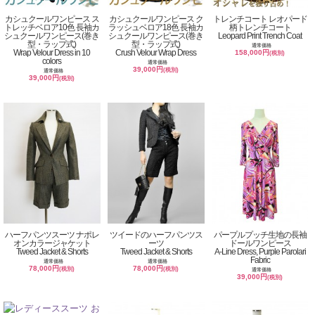
カシュクールワンピース ス
カシュクールワンピース ク
トレンチコート レオパード
トレッチベロア10色 長袖カ
ラッシュベロア18色 長袖カ
柄トレンチコート
シュクールワンピース(巻き
シュクールワンピース(巻き
Leopard Print Trench Coat
型・ラップ式)
型・ラップ式)
通常価格
Wrap Velour Dress in 10
Crush Velour Wrap Dress
158,000円
(税別)
colors
通常価格
39,000円
(税別)
通常価格
39,000円
(税別)
ハーフパンツスーツ ナポレ
ツイードのハーフパンツス
パープルプッチ生地の長袖
オンカラージャケット
ーツ
ドールワンピース
Tweed Jacket & Shorts
Tweed Jacket & Shorts
A-Line Dress, Purple Parolari
Fabric
通常価格
通常価格
78,000円
78,000円
(税別)
(税別)
通常価格
39,000円
(税別)