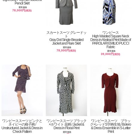
Pencil Skirt
通常価格
78,000円
(税別)
スカートスーツ グレードッ
ワンピース
ト
High Waisted Square Neck
Gray Dot Single Breasted
Dress in Abstract Print Made of
Jacket and Flare Skirt
PAROLARI EMILIO PUCCI
Fabric
通常価格
78,000円
(税別)
通常価格
39,000円
(税別)
ワンピーススーツ ピンクと
ワンピーススーツ ブラック
ワンピーススーツ ブラッ
ネイビーの格子柄 /
×ホワイト 花柄 / Jacket &
ク×レッドS字柄生地 / Bolero
Unstructured Jacket & Dress in
Dress in Floral Print
& Dress Ensemble in S-Letter
Check Pattern
Print
通常価格