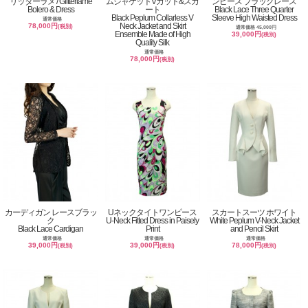
リッターラメ / Glitterlame
ムジャケットVカット&スカ
ンピース ブラックレース
Bolero & Dress
ート
Black Lace Three Quarter
Black Peplum Collarless V
Sleeve High Waisted Dress
通常価格
Neck Jacket and Skirt
78,000円
(税別)
通常価格 45,000円
Ensemble Made of High
39,000円
(税別)
Quality Silk
通常価格
78,000円
(税別)
カーディガン レースブラッ
Uネックタイトワンピース
スカートスーツ ホワイト
ク
U-Neck Fitted Dress in Paisely
White Peplum V-Neck Jacket
Black Lace Cardigan
Print
and Pencil Skirt
通常価格
通常価格
通常価格
39,000円
39,000円
78,000円
(税別)
(税別)
(税別)