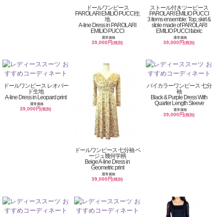
ドールワンピース
ストール付きツーピース
PAROLARI EMILIO PUCCI生
PAROLARI EMILIO PUCCI
地
3 items ensemble: Top, skirt &
A-line Dress in PAROLARI
stole made of PAROLARI
EMILIO PUCCI
EMILIO PUCCI fabric
通常価格
通常価格
39,000円
39,000円
(税別)
(税別)
ドールワンピース レオパー
バイカラーワンピース 七分
ド生地
袖
A-line Dress in Leopard print
Black & Purple Dress With
Quarter Length Sleeve
通常価格
39,000円
(税別)
通常価格
39,000円
(税別)
ドールワンピース 七分袖 ベ
ージュ幾何学柄
Beige A-line Dress in
Geometric print
通常価格
39,000円
(税別)