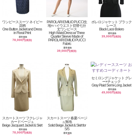
ワンピーススーツ ネイビー
PAROLARI EMILIO PUCCI生
ボレロジャケット ブラック
花柄
地×ハイウエスト切替七分
レース
One Button Jacket and Dress
丈ワンピース
Black Lace Bolero
in Floral Print
High Waist Dress w/ Three
通常価格
Quarter Sleeve Made of
39,000円
(税別)
通常価格
PAROLARI EMILIO PUCCI
78,000円
(税別)
Fabric
通常価格
39,000円
(税別)
セミロングジャケット グレ
ー×チェック
Gray Plaid Semi-Long Jacket
通常価格
49,000円
(税別)
スカートスーツ フクレジャ
スカートスーツ 春夏ベージ
カードベージュ
ュ無地
Beige Jacquard Jacket & Skirt
Solid Beige Jacket & Skirt for
S/S
通常価格
78,000円
(税別)
通常価格