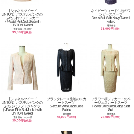
【シャネルツイード
ネイビーツィード生地のワ
LINTON】パステルピンクの
ンピーススーツ
ふわふわソフトスカー
Dress Suit With Navy Tweed
ト/Pastel Pink Soft Skirt with
Fabric
LINTON Tweed
通常価格
78,000円
(税別)
通常価格 120,000円
39,000円
(税別)
【シャネルツイード
ブラックレース生地のスカ
フラワー柄ジャカートのベ
LINTON】パステルピンクの
ートスーツ
ージュスカートスーツ
ふわふわソフトジャケッ
Skirt Suit With Black Lace
Flower Jacquard Beige Skirt
ト/Pastel Pink Soft Jacket with
Fabric
Suit
LINTON Tweed
通常価格
通常価格
78,000円
78,000円
(税別)
(税別)
通常価格 120,000円
39,000円
(税別)