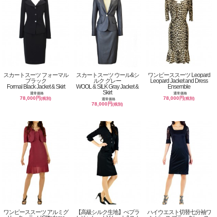
スカートスーツ フォーマル
スカートスーツ ウール&シ
ワンピーススーツ Leopard
ブラック
ルク グレー
Leopard Jacket and Dress
Formal Black Jacket & Skirt
WOOL & SILK Gray Jacket &
Ensemble
Skirt
通常価格
通常価格
78,000円
78,000円
(税別)
(税別)
通常価格
78,000円
(税別)
ワンピーススーツ アルミグ
【高級シルク生地】ぺプラ
ハイウエスト切替七分袖ワ