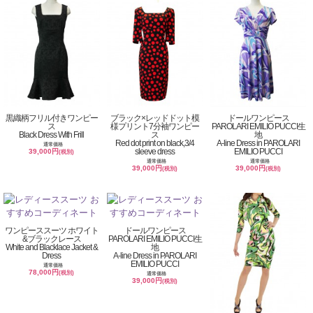
黒織柄フリル付きワンピー
ブラック×レッドドット模
ドールワンピース
ス
様プリント7分袖ワンピー
PAROLARI EMILIO PUCCI生
Black Dress With Frill
ス
地
Red dot print on black,3/4
A-line Dress in PAROLARI
通常価格
sleeve dress
EMILIO PUCCI
39,000円
(税別)
通常価格
通常価格
39,000円
39,000円
(税別)
(税別)
ワンピーススーツ ホワイト
ドールワンピース
&ブラックレース
PAROLARI EMILIO PUCCI生
White and Blacklace Jacket &
地
Dress
A-line Dress in PAROLARI
EMILIO PUCCI
通常価格
78,000円
(税別)
通常価格
39,000円
(税別)