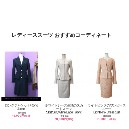
レディーススーツ おすすめコーディネート
ロングジャケット/Rong
ホワイトレース生地のスカ
ライトピンクのワンピース
Jacket
ートスーツ
スーツ
Skirt Suit, White Lace Fabric
Light Pink Dress Suit
通常価格
49,000円
(税別)
通常価格
通常価格
78,000円
78,000円
(税別)
(税別)