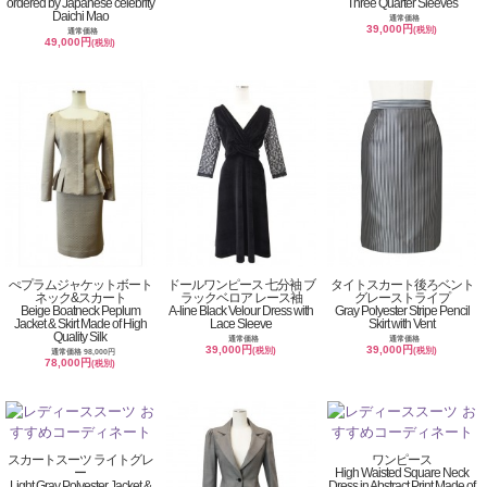
ordered by Japanese celebrity
Three Quarter Sleeves
Daichi Mao
通常価格
39,000円
(税別)
通常価格
49,000円
(税別)
ぺプラムジャケットボート
ドールワンピース 七分袖 ブ
タイトスカート後ろベント
ネック&スカート
ラックベロア レース袖
グレーストライプ
Beige Boatneck Peplum
A-line Black Velour Dress with
Gray Polyester Stripe Pencil
Jacket & Skirt Made of High
Lace Sleeve
Skirt with Vent
Quality Silk
通常価格
通常価格
39,000円
39,000円
(税別)
(税別)
通常価格 98,000円
78,000円
(税別)
スカートスーツ ライトグレ
ワンピース
ー
High Waisted Square Neck
Light Gray Polyester Jacket &
Dress in Abstract Print Made of