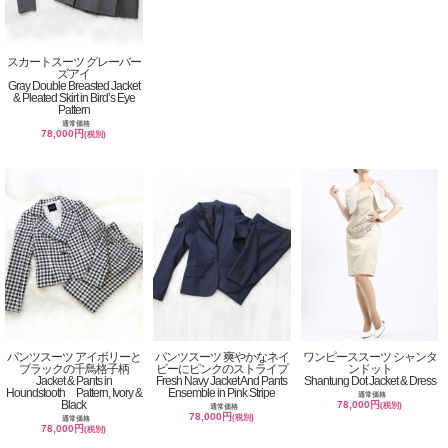
スカートスーツ グレーバー
ズアイ
Gray Double Breasted Jacket
& Pleated Skirt in Bird’s Eye
Pattern
通常価格
78,000円
(税別)
パンツスーツ アイボリーと
パンツスーツ 爽やかなネイ
ワンピーススーツ シャンタ
ブラックの千鳥格子柄
ビーにピンクのストライプ
ンドット
Jacket & Pants in
Fresh Navy Jacket And Pants
Shantung Dot Jacket & Dress
Houndstooth Pattern, Ivory &
Ensemble in Pink Stripe
通常価格
Black
78,000円
(税別)
通常価格
78,000円
(税別)
通常価格
78,000円
(税別)