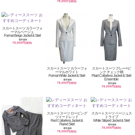
78,000円
(税別)
スカートスーツ カラーフォ
ーマルベージュ
Formal Beige Jacket & Skirt
通常価格
78,000円
(税別)
スカートスーツ カラーフォ
スカートスーツ グレー×ピ
ーマルホワイト
ンク チェック柄
Formal White Jacket & Skirt
Plaid Collarless Jacket & Skirt
Ensemble
通常価格
78,000円
(税別)
通常価格
78,000円
(税別)
スカートスーツ ロービング
スカートスーツ ベージュス
ツイードレッド
トライプ
Red Collarless Jacket &
White Striped Jacket & Skirt
Flared Skirt
通常価格
78,000円
(税別)
通常価格
78,000円
(税別)