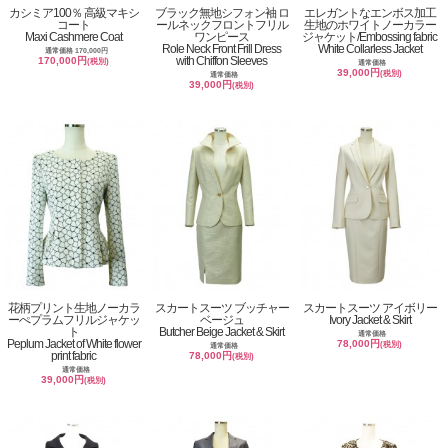
カシミア100％ 高級マキシ
ブラック無地シフォン袖 ロ
エレガントなエンボス加工
コート
ールネックフロントフリル
生地のホワイトノーカラー
Maxi Cashmere Coat
ワンピース
ジャケット/Embossing fabric
Role Neck Front Frill Dress
White Collarless Jacket
通常価格 170,000円
with Chiffon Sleeves
170,000円
(税別)
通常価格
39,000円
(税別)
通常価格
39,000円
(税別)
花柄プリント生地ノーカラ
スカートスーツ ブッチャー
スカートスーツ アイボリー
ーぺプラムフリルジャケッ
ベージュ
Ivory Jacket & Skirt
ト
Butcher Beige Jacket & Skirt
通常価格
Peplum Jacket of White flower
78,000円
(税別)
通常価格
print fabric
78,000円
(税別)
通常価格
39,000円
(税別)