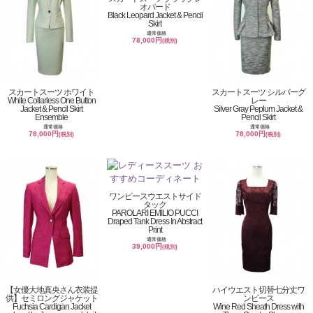
オパード
Black Leopard Jacket & Pencil
Skirt
通常価格
78,000円
(税別)
スカートスーツ ホワイト
スカートスーツ シルバーグ
White Collarless One Button
レー
Jacket & Pencil Skirt
Silver Gray Peplum Jacket &
Ensemble
Pencil Skirt
通常価格
通常価格
78,000円
78,000円
(税別)
(税別)
ワンピースウエストサイド
タック
PAROLARI EMILIO PUCCI
Draped Tank Dress In Abstract
Print
通常価格
39,000円
(税別)
【女優大地真央さん衣装提
ハイウエスト切替七分丈ワ
供】セミロングジャケット
ンピース
Fuchsia Cardigan Jacket
Wine Red Sheath Dress with