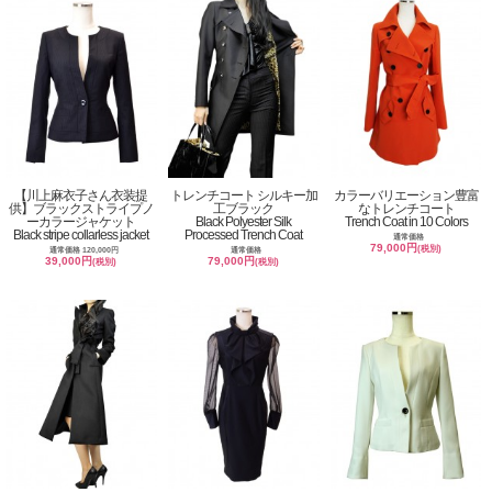
【川上麻衣子さん衣装提
トレンチコート シルキー加
カラーバリエーション豊富
供】ブラックストライプノ
工ブラック
なトレンチコート
ーカラージャケット
Black Polyester Silk
Trench Coat in 10 Colors
Black stripe collarless jacket
Processed Trench Coat
通常価格
79,000円
(税別)
通常価格 120,000円
通常価格
39,000円
79,000円
(税別)
(税別)