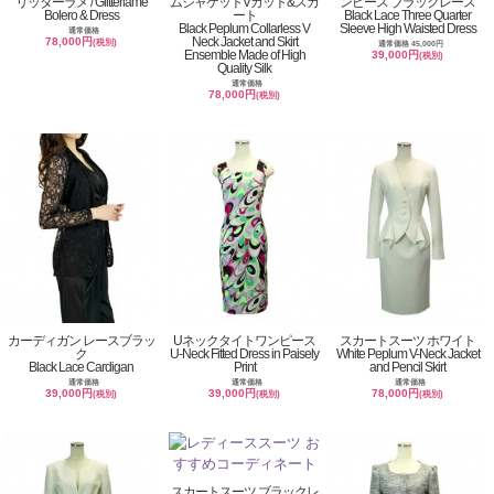
リッターラメ / Glitterlame
ムジャケットVカット&スカ
ンピース ブラックレース
Bolero & Dress
ート
Black Lace Three Quarter
Black Peplum Collarless V
Sleeve High Waisted Dress
通常価格
Neck Jacket and Skirt
78,000円
(税別)
通常価格 45,000円
Ensemble Made of High
39,000円
(税別)
Quality Silk
通常価格
78,000円
(税別)
カーディガン レースブラッ
Uネックタイトワンピース
スカートスーツ ホワイト
ク
U-Neck Fitted Dress in Paisely
White Peplum V-Neck Jacket
Black Lace Cardigan
Print
and Pencil Skirt
通常価格
通常価格
通常価格
39,000円
39,000円
78,000円
(税別)
(税別)
(税別)
スカートスーツ ブラックレ