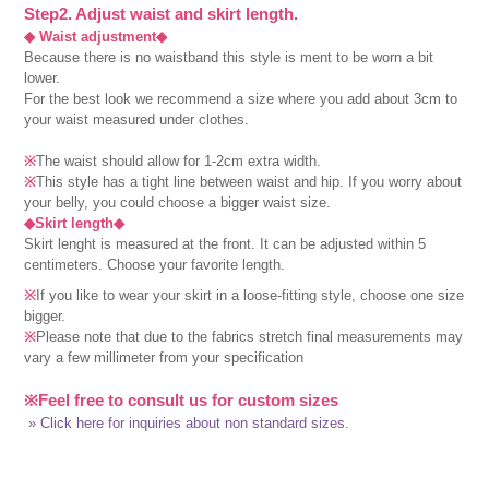
Step2. Adjust waist and skirt length.
◆ Waist adjustment◆
Because there is no waistband this style is ment to be worn a bit
lower.
For the best look we recommend a size where you add about 3cm to
your waist measured under clothes.
※
The waist should allow for 1-2cm extra width.
※
This style has a tight line between waist and hip. If you worry about
your belly, you could choose a bigger waist size.
◆Skirt length◆
Skirt lenght is measured at the front. It can be adjusted within 5
centimeters. Choose your favorite length.
※
If you like to wear your skirt in a loose-fitting style, choose one size
bigger.
※
Please note that due to the fabrics stretch final measurements may
vary a few millimeter from your specification
※Feel free to consult us for custom sizes
» Click here for inquiries about non standard sizes.