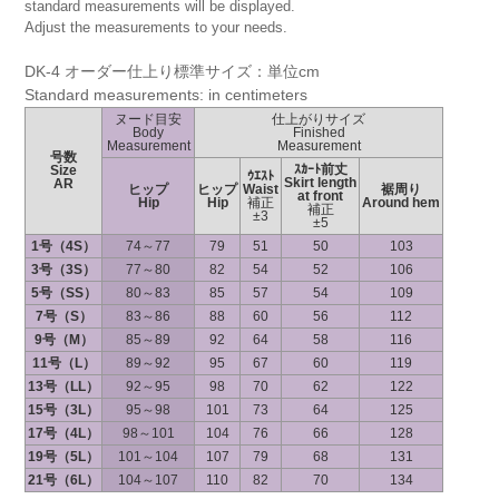
standard measurements will be displayed.
Adjust the measurements to your needs.
DK-4 オーダー仕上り標準サイズ：単位cm
Standard measurements: in centimeters
ヌード目安
仕上がりサイズ
Body
Finished
Measurement
Measurement
号数
ｽｶｰﾄ前丈
Size
ｳｴｽﾄ
Skirt length
AR
ヒップ
ヒップ
Waist
裾周り
at front
Hip
Hip
補正
Around hem
補正
±3
±5
1号（4S）
74～77
79
51
50
103
3号（3S）
77～80
82
54
52
106
5号（SS）
80～83
85
57
54
109
7号（S）
83～86
88
60
56
112
9号（M）
85～89
92
64
58
116
11号（L）
89～92
95
67
60
119
13号（LL）
92～95
98
70
62
122
15号（3L）
95～98
101
73
64
125
17号（4L）
98～101
104
76
66
128
19号（5L）
101～104
107
79
68
131
21号（6L）
104～107
110
82
70
134