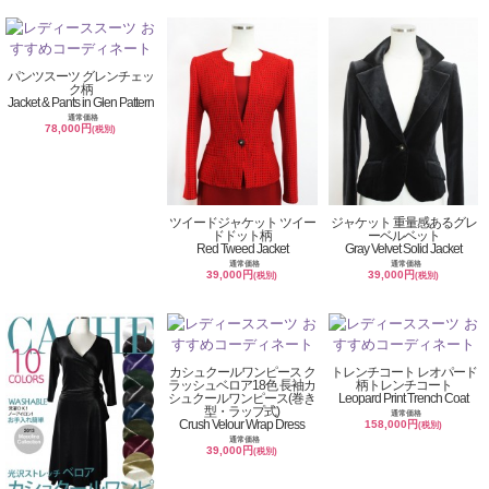
パンツスーツ グレンチェッ
ク柄
Jacket & Pants in Glen Pattern
通常価格
78,000円
(税別)
ツイードジャケット ツイー
ジャケット 重量感あるグレ
ドドット柄
ーベルベット
Red Tweed Jacket
Gray Velvet Solid Jacket
通常価格
通常価格
39,000円
39,000円
(税別)
(税別)
カシュクールワンピース ク
トレンチコート レオパード
ラッシュベロア18色 長袖カ
柄トレンチコート
シュクールワンピース(巻き
Leopard Print Trench Coat
型・ラップ式)
通常価格
Crush Velour Wrap Dress
158,000円
(税別)
通常価格
39,000円
(税別)