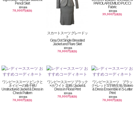
Pencil Skirt
PAROLARI EMILIO PUCCI
Fabric
通常価格
78,000円
(税別)
通常価格
39,000円
(税別)
スカートスーツ グレードッ
ト
Gray Dot Single Breasted
Jacket and Flare Skirt
通常価格
78,000円
(税別)
ワンピーススーツ ピンクと
ワンピーススーツ ブラック
ワンピーススーツ ブラッ
ネイビーの格子柄 /
×ホワイト 花柄 / Jacket &
ク×レッドS字柄生地 / Bolero
Unstructured Jacket & Dress in
Dress in Floral Print
& Dress Ensemble in S-Letter
Check Pattern
Print
通常価格
78,000円
(税別)
通常価格
通常価格
78,000円
78,000円
(税別)
(税別)