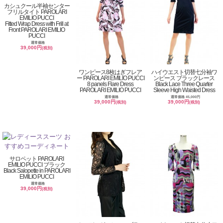
カシュクール半袖センター
フリルタイト PAROLARI
EMILIO PUCCI
Fitted Wrap Dress with Frill at
Front PAROLARI EMILIO
PUCCI
通常価格
39,000円
(税別)
ワンピース8枚はぎフレア
ハイウエスト切替七分袖ワ
ー PAROLARI EMILIO PUCCI
ンピース ブラックレース
8 panels Flare Dress
Black Lace Three Quarter
PAROLARI EMILIO PUCCI
Sleeve High Waisted Dress
通常価格
通常価格 45,000円
39,000円
39,000円
(税別)
(税別)
サロペット PAROLARI
EMILIO PUCCI ブラック
Black Salopette in PAROLARI
EMILIO PUCCI
通常価格
39,000円
(税別)