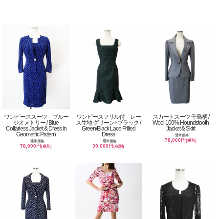
ワンピーススーツ ブルー
ワンピースフリル付 レー
スカートスーツ 千鳥柄 /
ジオメトリー / Blue
ス生地 グリーン×ブラック /
Wool 100% Houndstooth
Collarless Jacket & Dress in
Green/Black Lace Frilled
Jacket & Skirt
Geometric Pattern
Dress
通常価格
78,000円
(税別)
通常価格
通常価格
78,000円
39,000円
(税別)
(税別)