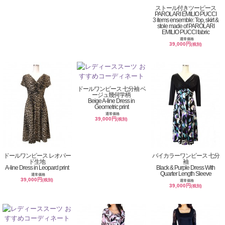
ストール付きツーピース
PAROLARI EMILIO PUCCI
3 items ensemble: Top, skirt &
stole made of PAROLARI
EMILIO PUCCI fabric
通常価格
39,000円
(税別)
ドールワンピース 七分袖 ベ
ージュ幾何学柄
Beige A-line Dress in
Geometric print
通常価格
39,000円
(税別)
ドールワンピース レオパー
バイカラーワンピース 七分
ド生地
袖
A-line Dress in Leopard print
Black & Purple Dress With
Quarter Length Sleeve
通常価格
39,000円
(税別)
通常価格
39,000円
(税別)