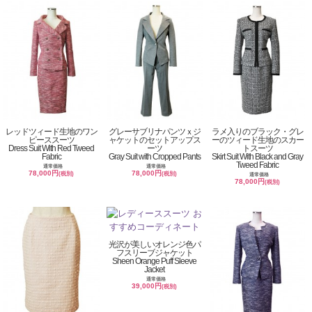
レッドツィード生地のワン
グレーサブリナパンツｘジ
ラメ入りのブラック・グレ
ピーススーツ
ャケットのセットアップス
ーのツィード生地のスカー
Dress Suit With Red Tweed
ーツ
トスーツ
Fabric
Gray Suit with Cropped Pants
Skirt Suit With Black and Gray
Tweed Fabric
通常価格
通常価格
78,000円
78,000円
(税別)
(税別)
通常価格
78,000円
(税別)
光沢が美しいオレンジ色パ
フスリーブジャケット
Sheen Orange Puff Sleeve
Jacket
通常価格
39,000円
(税別)