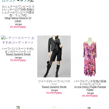
カシュクールワンピース ス
トレッチベロア10色 長袖カ
シュクールワンピース(巻き
型・ラップ式)
Wrap Velour Dress in 10
colors
通常価格
39,000円
(税別)
ハーフパンツスーツ ナポレ
オンカラージャケット
Tweed Jacket & Shorts
通常価格
78,000円
(税別)
ツイードのハーフパンツス
パープルプッチ生地の長袖
ーツ
ドールワンピース
Tweed Jacket & Shorts
A-Line Dress, Purple Parolari
Fabric
通常価格
78,000円
(税別)
通常価格
39,000円
(税別)