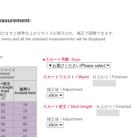
surement-
選びますと標準仕上がりサイズが表示され、補正で調整できます。
wn menu and all the standard measurements will be displayed.
m
■スカート号数 -Size-
がりサイズ
nished
スカートウエスト / Waist
仕上がり / Finished
urement
ｶｰﾄ前丈
t length
裾周り
補正値 / Adjustment
 front
Around hem
補正
±5
50
76
スカート前丈 / Skirt length
仕上がり / Finished
52
79
54
82
補正値 / Adjustment
56
85
58
89