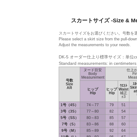
スカートサイズ -Size & Mea
スカートサイズをお選びください。号数を
Please select a skirt size from the pull-do
Adjust the measurements to your needs.
DK-5 オーダー仕上り標準サイズ：単位c
Standard measurements: in centimeters
ヌード目安
仕上
Body
Fi
Measurement
Meas
号数
ｽ
Size
ｳｴｽﾄ
Skir
AR
ヒップ
ヒップ
Waist
at
Hip
Hip
補正
±3
1号（4S）
74～77
79
51
3号（3S）
77～80
82
54
5号（SS）
80～83
85
57
7号（S）
83～86
88
60
9号（M）
85～89
92
64