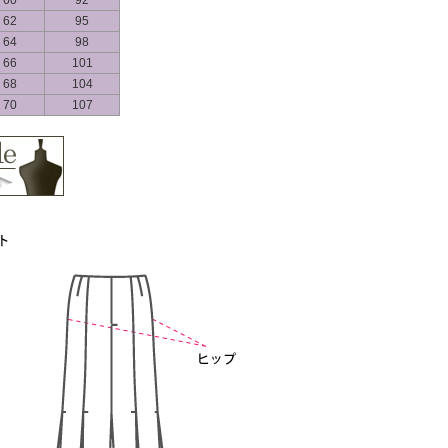
60
92
62
95
64
98
66
101
68
104
70
107