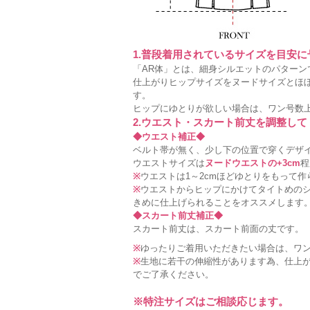
1.普段着用されているサイズを目安
「AR体」とは、細身シルエットのパターン
仕上がりヒップサイズをヌードサイズとほ
す。
ヒップにゆとりが欲しい場合は、ワン号数
2.ウエスト・スカート前丈を調整して
◆ウエスト補正◆
ベルト帯が無く、少し下の位置で穿くデザ
ウエストサイズは
ヌードウエストの+3cm
程
※
ウエストは1～2cmほどゆとりをもって
※
ウエストからヒップにかけてタイトめの
きめに仕上げられることをオススメします
◆スカート前丈補正◆
スカート前丈は、スカート前面の丈です。
※
ゆったりご着用いただきたい場合は、ワ
※
生地に若干の伸縮性があります為、仕上が
でご了承ください。
※特注サイズはご相談応じます。