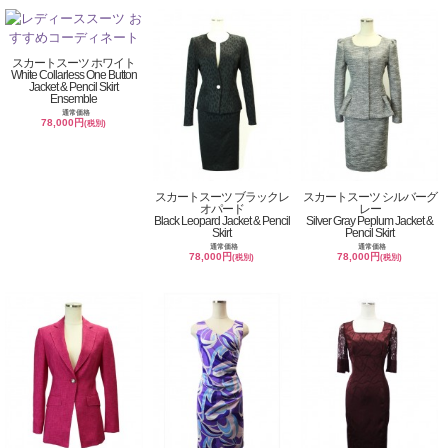
スカートスーツ ホワイト
White Collarless One Button
Jacket & Pencil Skirt
Ensemble
通常価格
78,000円
(税別)
スカートスーツ ブラックレ
スカートスーツ シルバーグ
オパード
レー
Black Leopard Jacket & Pencil
Silver Gray Peplum Jacket &
Skirt
Pencil Skirt
通常価格
通常価格
78,000円
78,000円
(税別)
(税別)