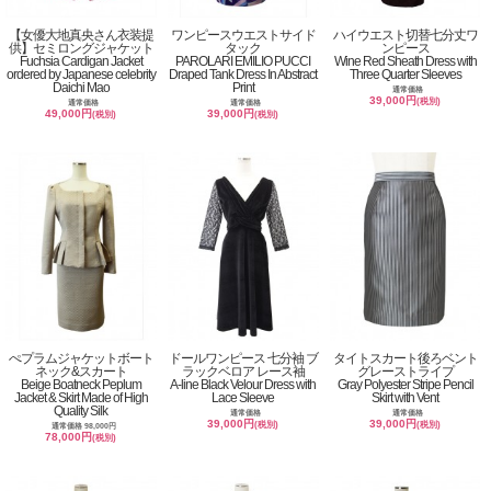
【女優大地真央さん衣装提
ワンピースウエストサイド
ハイウエスト切替七分丈ワ
供】セミロングジャケット
タック
ンピース
Fuchsia Cardigan Jacket
PAROLARI EMILIO PUCCI
Wine Red Sheath Dress with
ordered by Japanese celebrity
Draped Tank Dress In Abstract
Three Quarter Sleeves
Daichi Mao
Print
通常価格
39,000円
(税別)
通常価格
通常価格
49,000円
39,000円
(税別)
(税別)
ぺプラムジャケットボート
ドールワンピース 七分袖 ブ
タイトスカート後ろベント
ネック&スカート
ラックベロア レース袖
グレーストライプ
Beige Boatneck Peplum
A-line Black Velour Dress with
Gray Polyester Stripe Pencil
Jacket & Skirt Made of High
Lace Sleeve
Skirt with Vent
Quality Silk
通常価格
通常価格
39,000円
39,000円
(税別)
(税別)
通常価格 98,000円
78,000円
(税別)