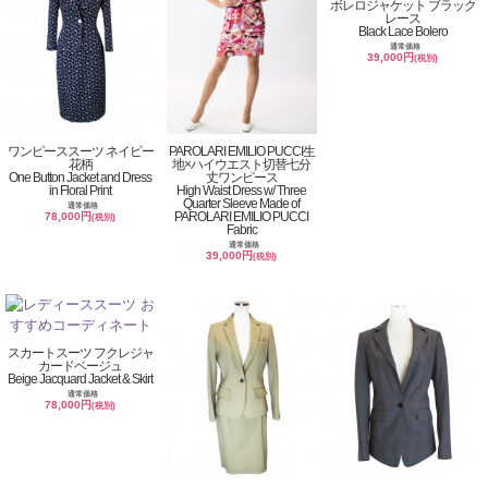
ボレロジャケット ブラック
レース
Black Lace Bolero
通常価格
39,000円
(税別)
ワンピーススーツ ネイビー
PAROLARI EMILIO PUCCI生
花柄
地×ハイウエスト切替七分
One Button Jacket and Dress
丈ワンピース
in Floral Print
High Waist Dress w/ Three
Quarter Sleeve Made of
通常価格
PAROLARI EMILIO PUCCI
78,000円
(税別)
Fabric
通常価格
39,000円
(税別)
スカートスーツ フクレジャ
カードベージュ
Beige Jacquard Jacket & Skirt
通常価格
78,000円
(税別)