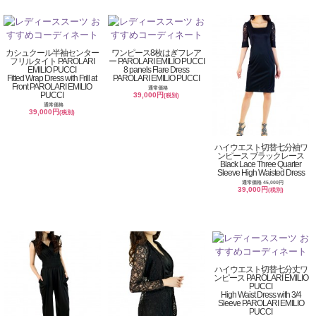
カシュクール半袖センター
ワンピース8枚はぎフレア
フリルタイト PAROLARI
ー PAROLARI EMILIO PUCCI
EMILIO PUCCI
8 panels Flare Dress
Fitted Wrap Dress with Frill at
PAROLARI EMILIO PUCCI
Front PAROLARI EMILIO
通常価格
PUCCI
39,000円
(税別)
通常価格
39,000円
(税別)
ハイウエスト切替七分袖ワ
ンピース ブラックレース
Black Lace Three Quarter
Sleeve High Waisted Dress
通常価格 45,000円
39,000円
(税別)
ハイウエスト切替七分丈ワ
ンピース PAROLARI EMILIO
PUCCI
High Waist Dress with 3/4
Sleeve PAROLARI EMILIO
PUCCI