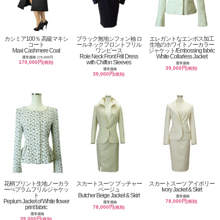
カシミア100％ 高級マキシ
ブラック無地シフォン袖 ロ
エレガントなエンボス加工
コート
ールネックフロントフリル
生地のホワイトノーカラー
Maxi Cashmere Coat
ワンピース
ジャケット/Embossing fabric
Role Neck Front Frill Dress
White Collarless Jacket
通常価格 170,000円
with Chiffon Sleeves
170,000円
(税別)
通常価格
39,000円
(税別)
通常価格
39,000円
(税別)
花柄プリント生地ノーカラ
スカートスーツ ブッチャー
スカートスーツ アイボリー
ーぺプラムフリルジャケッ
ベージュ
Ivory Jacket & Skirt
ト
Butcher Beige Jacket & Skirt
通常価格
Peplum Jacket of White flower
78,000円
(税別)
通常価格
print fabric
78,000円
(税別)
通常価格
39,000円
(税別)