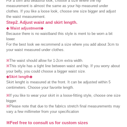
For a slim and beautiful look, choose a size where the hip
measurement is almost the same as your hip measured under
clothes. If you like a loose look, choose one size bigger and adjust
the waist measurement.
Step2. Adjust waist and skirt length.
◆ Waist adjustment◆
Because there is no waistband this style is ment to be worn a bit
lower.
For the best look we recommend a size where you add about 3cm to
your waist measured under clothes.
※
The waist should allow for 1-2cm extra width.
※
This style has a tight line between waist and hip. If you worry about
your belly, you could choose a bigger waist size.
◆Skirt length◆
Skirt lenght is measured at the front. It can be adjusted within 5
centimeters. Choose your favorite length.
※
If you like to wear your skirt in a loose-fitting style, choose one size
bigger.
※
Please note that due to the fabrics stretch final measurements may
vary a few millimeter from your specification
※Feel free to consult us for custom sizes