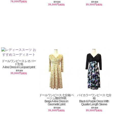
78,000円
(税別)
通常価格
通常価格
39,000円
39,000円
(税別)
(税別)
ドールワンピース レオパー
ド生地
A-line Dress in Leopard print
通常価格
39,000円
(税別)
ドールワンピース 七分袖 ベ
バイカラーワンピース 七分
ージュ幾何学柄
袖
Beige A-line Dress in
Black & Purple Dress With
Geometric print
Quarter Length Sleeve
通常価格
通常価格
39,000円
39,000円
(税別)
(税別)