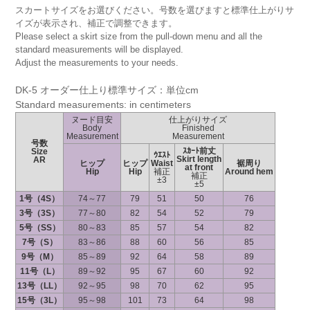
スカートサイズをお選びください。号数を選びますと標準仕上がりサ
イズが表示され、補正で調整できます。
Please select a skirt size from the pull-down menu and all the
standard measurements will be displayed.
Adjust the measurements to your needs.
DK-5 オーダー仕上り標準サイズ：単位cm
Standard measurements: in centimeters
ヌード目安
仕上がりサイズ
Body
Finished
Measurement
Measurement
号数
ｽｶｰﾄ前丈
Size
ｳｴｽﾄ
Skirt length
AR
ヒップ
ヒップ
Waist
裾周り
at front
Hip
Hip
補正
Around hem
補正
±3
±5
1号（4S）
74～77
79
51
50
76
3号（3S）
77～80
82
54
52
79
5号（SS）
80～83
85
57
54
82
7号（S）
83～86
88
60
56
85
9号（M）
85～89
92
64
58
89
11号（L）
89～92
95
67
60
92
13号（LL）
92～95
98
70
62
95
15号（3L）
95～98
101
73
64
98