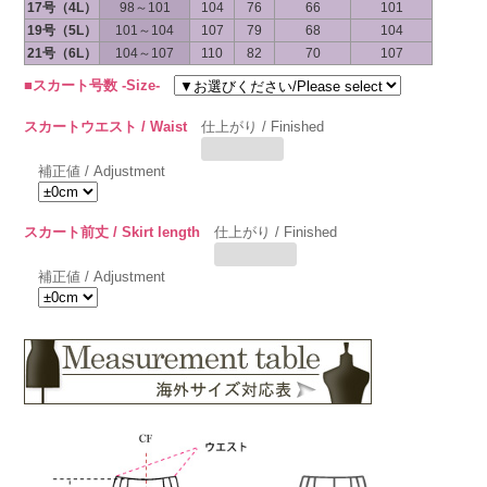
17号（4L）
98～101
104
76
66
101
19号（5L）
101～104
107
79
68
104
21号（6L）
104～107
110
82
70
107
■スカート号数 -Size-
スカートウエスト / Waist
仕上がり / Finished
補正値 / Adjustment
スカート前丈 / Skirt length
仕上がり / Finished
補正値 / Adjustment