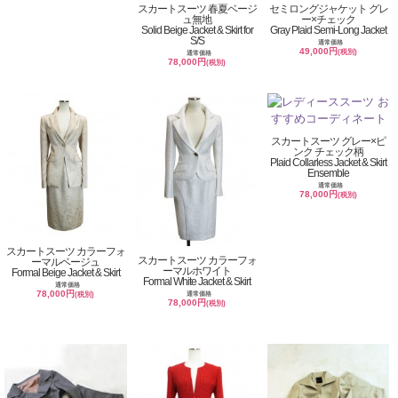
スカートスーツ 春夏ベージ
セミロングジャケット グレ
ュ無地
ー×チェック
Solid Beige Jacket & Skirt for
Gray Plaid Semi-Long Jacket
S/S
通常価格
49,000円
(税別)
通常価格
78,000円
(税別)
スカートスーツ グレー×ピ
ンク チェック柄
Plaid Collarless Jacket & Skirt
Ensemble
通常価格
78,000円
(税別)
スカートスーツ カラーフォ
スカートスーツ カラーフォ
ーマルベージュ
ーマルホワイト
Formal Beige Jacket & Skirt
Formal White Jacket & Skirt
通常価格
78,000円
通常価格
(税別)
78,000円
(税別)