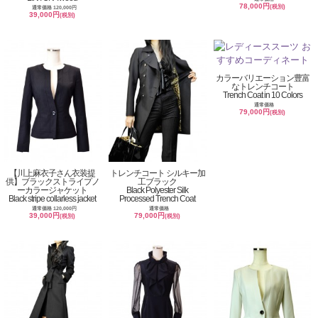
78,000円
(税別)
通常価格 120,000円
39,000円
(税別)
カラーバリエーション豊富
なトレンチコート
Trench Coat in 10 Colors
通常価格
79,000円
(税別)
【川上麻衣子さん衣装提
トレンチコート シルキー加
供】ブラックストライプノ
工ブラック
ーカラージャケット
Black Polyester Silk
Black stripe collarless jacket
Processed Trench Coat
通常価格 120,000円
通常価格
39,000円
79,000円
(税別)
(税別)