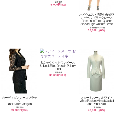
通常価格
78,000円
(税別)
ハイウエスト切替七分袖ワ
ンピース ブラックレース
Black Lace Three Quarter
Sleeve High Waisted Dress
通常価格 45,000円
39,000円
(税別)
Uネックタイトワンピース
U-Neck Fitted Dress in Paisely
Print
通常価格
39,000円
(税別)
カーディガン レースブラッ
スカートスーツ ホワイト
ク
White Peplum V-Neck Jacket
Black Lace Cardigan
and Pencil Skirt
通常価格
通常価格
39,000円
78,000円
(税別)
(税別)