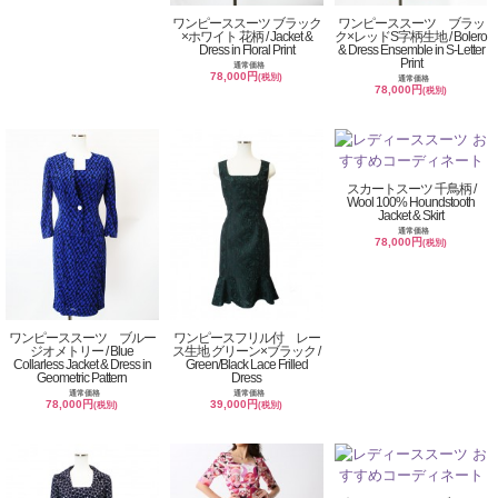
ワンピーススーツ ブラック
ワンピーススーツ ブラッ
×ホワイト 花柄 / Jacket &
ク×レッドS字柄生地 / Bolero
Dress in Floral Print
& Dress Ensemble in S-Letter
Print
通常価格
78,000円
(税別)
通常価格
78,000円
(税別)
スカートスーツ 千鳥柄 /
Wool 100% Houndstooth
Jacket & Skirt
通常価格
78,000円
(税別)
ワンピーススーツ ブルー
ワンピースフリル付 レー
ジオメトリー / Blue
ス生地 グリーン×ブラック /
Collarless Jacket & Dress in
Green/Black Lace Frilled
Geometric Pattern
Dress
通常価格
通常価格
78,000円
39,000円
(税別)
(税別)