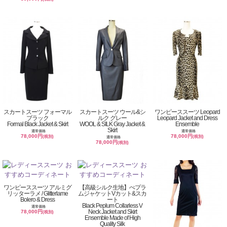
スカートスーツ フォーマル
スカートスーツ ウール&シ
ワンピーススーツ Leopard
ブラック
ルク グレー
Leopard Jacket and Dress
Formal Black Jacket & Skirt
WOOL & SILK Gray Jacket &
Ensemble
Skirt
通常価格
通常価格
78,000円
78,000円
(税別)
(税別)
通常価格
78,000円
(税別)
ワンピーススーツ アルミグ
【高級シルク生地】ぺプラ
リッターラメ / Glitterlame
ムジャケットVカット&スカ
Bolero & Dress
ート
Black Peplum Collarless V
通常価格
Neck Jacket and Skirt
78,000円
(税別)
Ensemble Made of High
Quality Silk