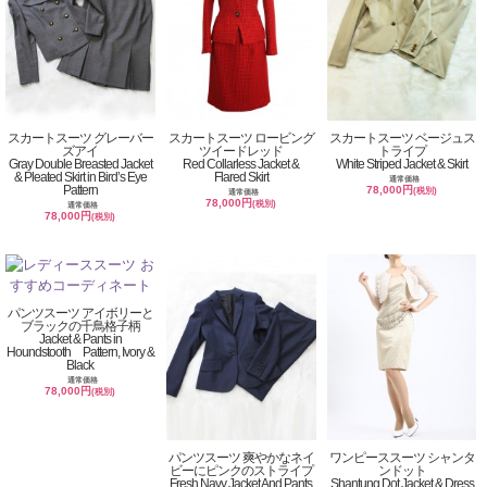
スカートスーツ グレーバー
スカートスーツ ロービング
スカートスーツ ベージュス
ズアイ
ツイードレッド
トライプ
Gray Double Breasted Jacket
Red Collarless Jacket &
White Striped Jacket & Skirt
& Pleated Skirt in Bird’s Eye
Flared Skirt
通常価格
Pattern
78,000円
(税別)
通常価格
78,000円
(税別)
通常価格
78,000円
(税別)
パンツスーツ アイボリーと
ブラックの千鳥格子柄
Jacket & Pants in
Houndstooth Pattern, Ivory &
Black
通常価格
78,000円
(税別)
パンツスーツ 爽やかなネイ
ワンピーススーツ シャンタ
ビーにピンクのストライプ
ンドット
Fresh Navy Jacket And Pants
Shantung Dot Jacket & Dress