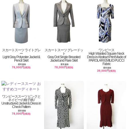
スカートスーツ ライトグレ
スカートスーツ グレードッ
ワンピース
ー
ト
High Waisted Square Neck
Light Gray Polyester Jacket &
Gray Dot Single Breasted
Dress in Abstract Print Made of
Pencil Skirt
Jacket and Flare Skirt
PAROLARI EMILIO PUCCI
Fabric
通常価格
通常価格
78,000円
78,000円
(税別)
(税別)
通常価格
39,000円
(税別)
ワンピーススーツ ピンクと
ネイビーの格子柄 /
Unstructured Jacket & Dress in
Check Pattern
通常価格
78,000円
(税別)