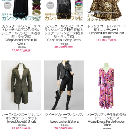
カシュクールワンピース ス
カシュクールワンピース ク
トレンチコート レオパード
トレッチベロア10色 長袖カ
ラッシュベロア18色 長袖カ
柄トレンチコート
シュクールワンピース(巻き
シュクールワンピース(巻き
Leopard Print Trench Coat
型・ラップ式)
型・ラップ式)
通常価格
Wrap Velour Dress in 10
Crush Velour Wrap Dress
158,000円
(税別)
colors
通常価格
39,000円
(税別)
通常価格
39,000円
(税別)
ハーフパンツスーツ ナポレ
ツイードのハーフパンツス
パープルプッチ生地の長袖
オンカラージャケット
ーツ
ドールワンピース
Tweed Jacket & Shorts
Tweed Jacket & Shorts
A-Line Dress, Purple Parolari
Fabric
通常価格
通常価格
78,000円
78,000円
(税別)
(税別)
通常価格