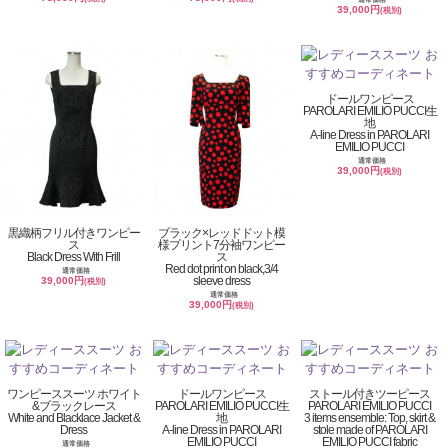
39,000円
(税別)
ドールワンピース
PAROLARI EMILIO PUCCI生
地
A-line Dress in PAROLARI
EMILIO PUCCI
通常価格
39,000円
(税別)
黒織柄フリル付きワンピー
ブラック×レッドドット模
ス
様プリント7分袖ワンピー
Black Dress With Frill
ス
Red dot print on black,3/4
通常価格
sleeve dress
39,000円
(税別)
通常価格
39,000円
(税別)
ワンピーススーツ ホワイト
ドールワンピース
ストール付きツーピース
&ブラックレース
PAROLARI EMILIO PUCCI生
PAROLARI EMILIO PUCCI
White and Blacklace Jacket &
地
3 items ensemble: Top, skirt &
Dress
A-line Dress in PAROLARI
stole made of PAROLARI
EMILIO PUCCI
EMILIO PUCCI fabric
通常価格