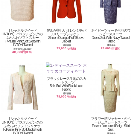
【シャネルツイード
光沢が美しいオレンジ色パ
ネイビーツィード生地のワ
LINTON】パステルピンクの
フスリーブジャケット
ンピーススーツ
ふわふわソフトスカー
Sheen Orange Puff Sleeve
Dress Suit With Navy Tweed
ト/Pastel Pink Soft Skirt with
Jacket
Fabric
LINTON Tweed
通常価格
通常価格
39,000円
78,000円
(税別)
(税別)
通常価格 120,000円
39,000円
(税別)
ブラックレース生地のスカ
ートスーツ
Skirt Suit With Black Lace
Fabric
通常価格
78,000円
(税別)
【シャネルツイード
フラワー柄ジャカートのベ
LINTON】パステルピンクの
ージュスカートスーツ
ふわふわソフトジャケッ
Flower Jacquard Beige Skirt
ト/Pastel Pink Soft Jacket with
Suit
LINTON Tweed
通常価格