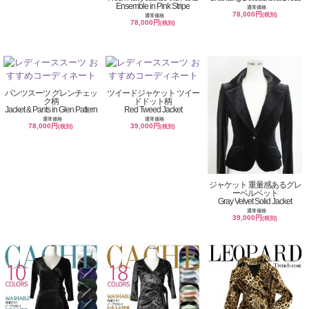
Ensemble in Pink Stripe
通常価格
78,000円
(税別)
通常価格
78,000円
(税別)
パンツスーツ グレンチェッ
ツイードジャケット ツイー
ク柄
ドドット柄
Jacket & Pants in Glen Pattern
Red Tweed Jacket
通常価格
通常価格
78,000円
39,000円
(税別)
(税別)
ジャケット 重量感あるグレ
ーベルベット
Gray Velvet Solid Jacket
通常価格
39,000円
(税別)