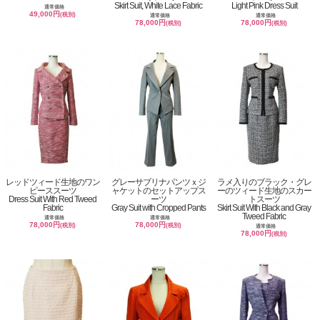
Skirt Suit, White Lace Fabric
Light Pink Dress Suit
通常価格
49,000円
(税別)
通常価格
通常価格
78,000円
78,000円
(税別)
(税別)
レッドツィード生地のワン
グレーサブリナパンツｘジ
ラメ入りのブラック・グレ
ピーススーツ
ャケットのセットアップス
ーのツィード生地のスカー
Dress Suit With Red Tweed
ーツ
トスーツ
Fabric
Gray Suit with Cropped Pants
Skirt Suit With Black and Gray
Tweed Fabric
通常価格
通常価格
78,000円
78,000円
(税別)
(税別)
通常価格
78,000円
(税別)