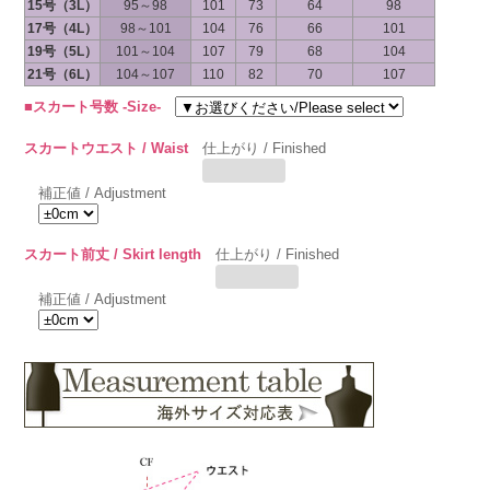
15号（3L）
95～98
101
73
64
98
17号（4L）
98～101
104
76
66
101
19号（5L）
101～104
107
79
68
104
21号（6L）
104～107
110
82
70
107
■スカート号数 -Size-
スカートウエスト / Waist
仕上がり / Finished
補正値 / Adjustment
スカート前丈 / Skirt length
仕上がり / Finished
補正値 / Adjustment