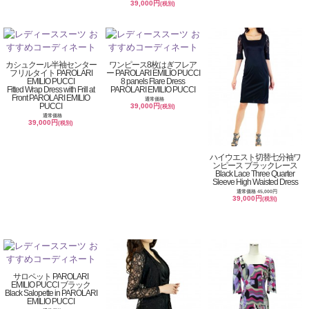
39,000円
(税別)
カシュクール半袖センター
ワンピース8枚はぎフレア
フリルタイト PAROLARI
ー PAROLARI EMILIO PUCCI
EMILIO PUCCI
8 panels Flare Dress
Fitted Wrap Dress with Frill at
PAROLARI EMILIO PUCCI
Front PAROLARI EMILIO
通常価格
PUCCI
39,000円
(税別)
通常価格
39,000円
(税別)
ハイウエスト切替七分袖ワ
ンピース ブラックレース
Black Lace Three Quarter
Sleeve High Waisted Dress
通常価格 45,000円
39,000円
(税別)
サロペット PAROLARI
EMILIO PUCCI ブラック
Black Salopette in PAROLARI
EMILIO PUCCI