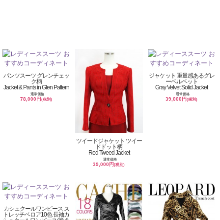
パンツスーツ グレンチェッ
ジャケット 重量感あるグレ
ク柄
ーベルベット
Jacket & Pants in Glen Pattern
Gray Velvet Solid Jacket
通常価格
通常価格
78,000円
39,000円
(税別)
(税別)
ツイードジャケット ツイー
ドドット柄
Red Tweed Jacket
通常価格
39,000円
(税別)
カシュクールワンピース ス
トレッチベロア10色 長袖カ