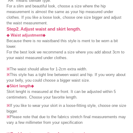
"AR" means slender type.
For a slim and beautiful look, choose a size where the hip
measurement is almost the same as your hip measured under
clothes. If you like a loose look, choose one size bigger and adjust
the waist measurement.
Step2. Adjust waist and skirt length.
◆ Waist adjustment◆
Because there is no waistband this style is ment to be worn a bit
lower.
For the best look we recommend a size where you add about 3cm to
your waist measured under clothes.
※
The waist should allow for 1-2cm extra width.
※
This style has a tight line between waist and hip. If you worry about
your belly, you could choose a bigger waist size.
◆Skirt length◆
Skirt lenght is measured at the front. It can be adjusted within 5
centimeters. Choose your favorite length.
※
If you like to wear your skirt in a loose-fitting style, choose one size
bigger.
※
Please note that due to the fabrics stretch final measurements may
vary a few millimeter from your specification