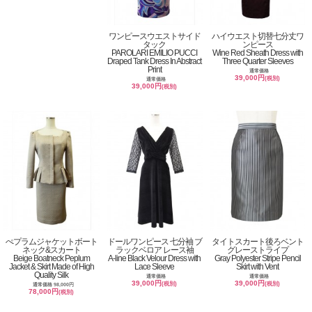
ワンピースウエストサイド
ハイウエスト切替七分丈ワ
タック
ンピース
PAROLARI EMILIO PUCCI
Wine Red Sheath Dress with
Draped Tank Dress In Abstract
Three Quarter Sleeves
Print
通常価格
39,000円
(税別)
通常価格
39,000円
(税別)
ぺプラムジャケットボート
ドールワンピース 七分袖 ブ
タイトスカート後ろベント
ネック&スカート
ラックベロア レース袖
グレーストライプ
Beige Boatneck Peplum
A-line Black Velour Dress with
Gray Polyester Stripe Pencil
Jacket & Skirt Made of High
Lace Sleeve
Skirt with Vent
Quality Silk
通常価格
通常価格
39,000円
39,000円
(税別)
(税別)
通常価格 98,000円
78,000円
(税別)