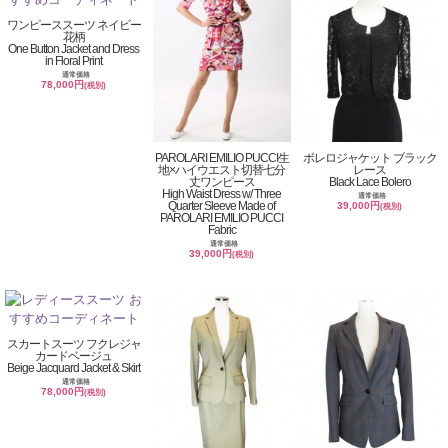
ワンピーススーツ ネイビー
花柄
One Button Jacket and Dress
in Floral Print
通常価格
78,000円
(税別)
PAROLARI EMILIO PUCCI生
ボレロジャケット ブラック
地×ハイウエスト切替七分
レース
丈ワンピース
Black Lace Bolero
High Waist Dress w/ Three
通常価格
Quarter Sleeve Made of
39,000円
(税別)
PAROLARI EMILIO PUCCI
Fabric
通常価格
39,000円
(税別)
スカートスーツ フクレジャ
カードベージュ
Beige Jacquard Jacket & Skirt
通常価格
78,000円
(税別)