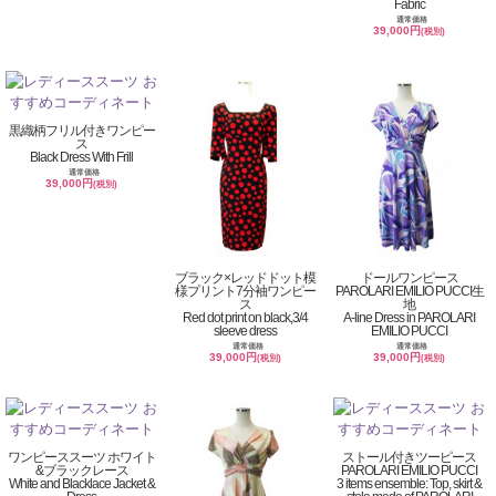
Fabric
通常価格
39,000円
(税別)
黒織柄フリル付きワンピー
ス
Black Dress With Frill
通常価格
39,000円
(税別)
ブラック×レッドドット模
ドールワンピース
様プリント7分袖ワンピー
PAROLARI EMILIO PUCCI生
ス
地
Red dot print on black,3/4
A-line Dress in PAROLARI
sleeve dress
EMILIO PUCCI
通常価格
通常価格
39,000円
39,000円
(税別)
(税別)
ワンピーススーツ ホワイト
ストール付きツーピース
&ブラックレース
PAROLARI EMILIO PUCCI
White and Blacklace Jacket &
3 items ensemble: Top, skirt &