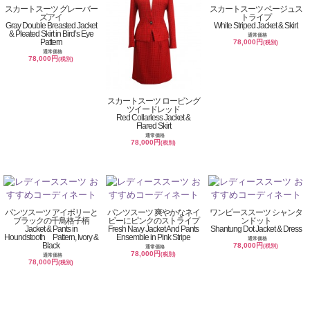
スカートスーツ グレーバー
スカートスーツ ベージュス
ズアイ
トライプ
Gray Double Breasted Jacket
White Striped Jacket & Skirt
& Pleated Skirt in Bird’s Eye
通常価格
Pattern
78,000円
(税別)
通常価格
78,000円
(税別)
スカートスーツ ロービング
ツイードレッド
Red Collarless Jacket &
Flared Skirt
通常価格
78,000円
(税別)
パンツスーツ アイボリーと
パンツスーツ 爽やかなネイ
ワンピーススーツ シャンタ
ブラックの千鳥格子柄
ビーにピンクのストライプ
ンドット
Jacket & Pants in
Fresh Navy Jacket And Pants
Shantung Dot Jacket & Dress
Houndstooth Pattern, Ivory &
Ensemble in Pink Stripe
通常価格
Black
78,000円
(税別)
通常価格
78,000円
(税別)
通常価格
78,000円
(税別)