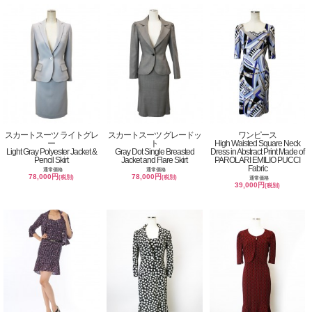
スカートスーツ ライトグレ
スカートスーツ グレードッ
ワンピース
ー
ト
High Waisted Square Neck
Light Gray Polyester Jacket &
Gray Dot Single Breasted
Dress in Abstract Print Made of
Pencil Skirt
Jacket and Flare Skirt
PAROLARI EMILIO PUCCI
Fabric
通常価格
通常価格
78,000円
78,000円
(税別)
(税別)
通常価格
39,000円
(税別)