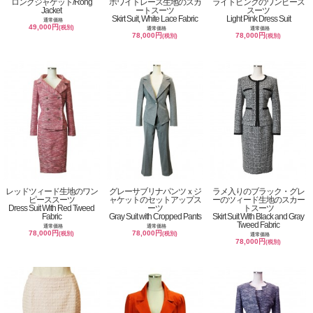
ロングジャケット/Rong
ホワイトレース生地のスカ
ライトピンクのワンピース
Jacket
ートスーツ
スーツ
Skirt Suit, White Lace Fabric
Light Pink Dress Suit
通常価格
49,000円
(税別)
通常価格
通常価格
78,000円
78,000円
(税別)
(税別)
レッドツィード生地のワン
グレーサブリナパンツｘジ
ラメ入りのブラック・グレ
ピーススーツ
ャケットのセットアップス
ーのツィード生地のスカー
Dress Suit With Red Tweed
ーツ
トスーツ
Fabric
Gray Suit with Cropped Pants
Skirt Suit With Black and Gray
Tweed Fabric
通常価格
通常価格
78,000円
78,000円
(税別)
(税別)
通常価格
78,000円
(税別)