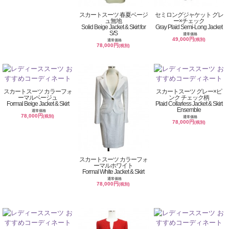
スカートスーツ 春夏ベージ
セミロングジャケット グレ
ュ無地
ー×チェック
Solid Beige Jacket & Skirt for
Gray Plaid Semi-Long Jacket
S/S
通常価格
49,000円
(税別)
通常価格
78,000円
(税別)
スカートスーツ カラーフォ
スカートスーツ グレー×ピ
ーマルベージュ
ンク チェック柄
Formal Beige Jacket & Skirt
Plaid Collarless Jacket & Skirt
Ensemble
通常価格
78,000円
(税別)
通常価格
78,000円
(税別)
スカートスーツ カラーフォ
ーマルホワイト
Formal White Jacket & Skirt
通常価格
78,000円
(税別)