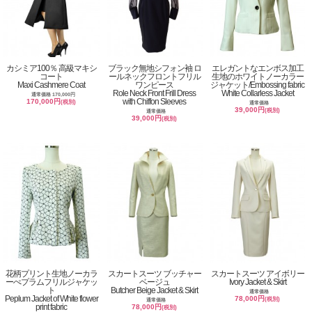
カシミア100％ 高級マキシ
ブラック無地シフォン袖 ロ
エレガントなエンボス加工
コート
ールネックフロントフリル
生地のホワイトノーカラー
Maxi Cashmere Coat
ワンピース
ジャケット/Embossing fabric
Role Neck Front Frill Dress
White Collarless Jacket
通常価格 170,000円
with Chiffon Sleeves
170,000円
(税別)
通常価格
39,000円
(税別)
通常価格
39,000円
(税別)
花柄プリント生地ノーカラ
スカートスーツ ブッチャー
スカートスーツ アイボリー
ーぺプラムフリルジャケッ
ベージュ
Ivory Jacket & Skirt
ト
Butcher Beige Jacket & Skirt
通常価格
Peplum Jacket of White flower
78,000円
(税別)
通常価格
print fabric
78,000円
(税別)