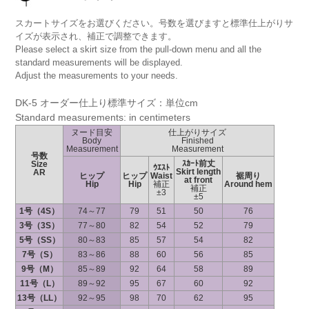
スカートサイズをお選びください。号数を選びますと標準仕上がりサ
イズが表示され、補正で調整できます。
Please select a skirt size from the pull-down menu and all the
standard measurements will be displayed.
Adjust the measurements to your needs.
DK-5 オーダー仕上り標準サイズ：単位cm
Standard measurements: in centimeters
ヌード目安
仕上がりサイズ
Body
Finished
Measurement
Measurement
号数
ｽｶｰﾄ前丈
Size
ｳｴｽﾄ
Skirt length
AR
ヒップ
ヒップ
Waist
裾周り
at front
Hip
Hip
補正
Around hem
補正
±3
±5
1号（4S）
74～77
79
51
50
76
3号（3S）
77～80
82
54
52
79
5号（SS）
80～83
85
57
54
82
7号（S）
83～86
88
60
56
85
9号（M）
85～89
92
64
58
89
11号（L）
89～92
95
67
60
92
13号（LL）
92～95
98
70
62
95