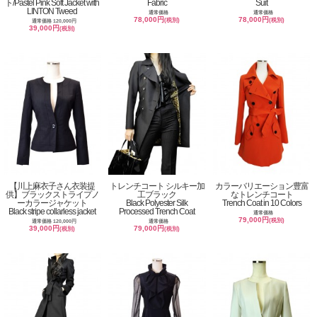
ト/Pastel Pink Soft Jacket with
Fabric
Suit
LINTON Tweed
通常価格
通常価格
78,000円
78,000円
(税別)
(税別)
通常価格 120,000円
39,000円
(税別)
【川上麻衣子さん衣装提
トレンチコート シルキー加
カラーバリエーション豊富
供】ブラックストライプノ
工ブラック
なトレンチコート
ーカラージャケット
Black Polyester Silk
Trench Coat in 10 Colors
Black stripe collarless jacket
Processed Trench Coat
通常価格
79,000円
(税別)
通常価格 120,000円
通常価格
39,000円
79,000円
(税別)
(税別)