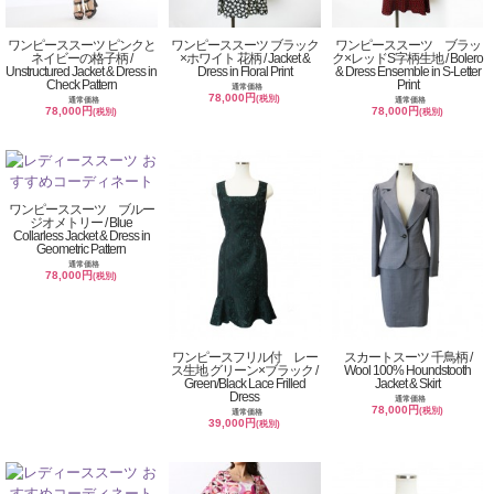
ワンピーススーツ ピンクと
ワンピーススーツ ブラック
ワンピーススーツ ブラッ
ネイビーの格子柄 /
×ホワイト 花柄 / Jacket &
ク×レッドS字柄生地 / Bolero
Unstructured Jacket & Dress in
Dress in Floral Print
& Dress Ensemble in S-Letter
Check Pattern
Print
通常価格
78,000円
(税別)
通常価格
通常価格
78,000円
78,000円
(税別)
(税別)
ワンピーススーツ ブルー
ジオメトリー / Blue
Collarless Jacket & Dress in
Geometric Pattern
通常価格
78,000円
(税別)
ワンピースフリル付 レー
スカートスーツ 千鳥柄 /
ス生地 グリーン×ブラック /
Wool 100% Houndstooth
Green/Black Lace Frilled
Jacket & Skirt
Dress
通常価格
78,000円
(税別)
通常価格
39,000円
(税別)