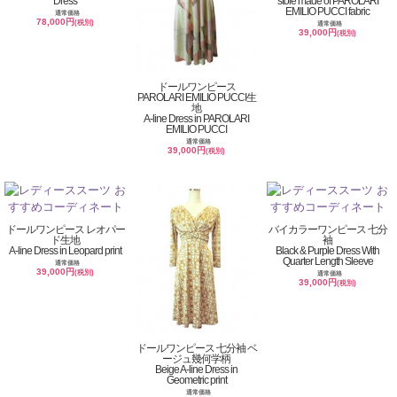
Dress
stole made of PAROLARI
EMILIO PUCCI fabric
通常価格
78,000円
(税別)
通常価格
39,000円
(税別)
ドールワンピース
PAROLARI EMILIO PUCCI生
地
A-line Dress in PAROLARI
EMILIO PUCCI
通常価格
39,000円
(税別)
ドールワンピース レオパー
バイカラーワンピース 七分
ド生地
袖
A-line Dress in Leopard print
Black & Purple Dress With
Quarter Length Sleeve
通常価格
39,000円
(税別)
通常価格
39,000円
(税別)
ドールワンピース 七分袖 ベ
ージュ幾何学柄
Beige A-line Dress in
Geometric print
通常価格