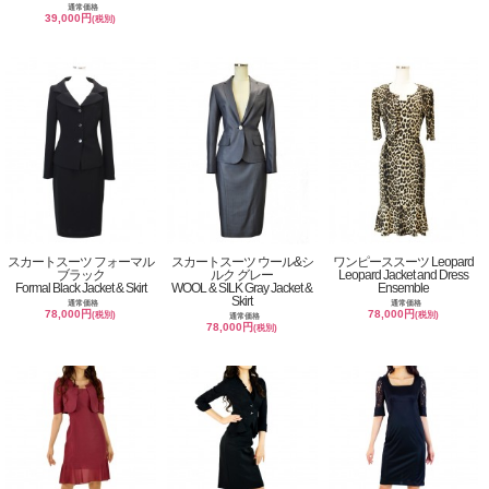
通常価格
39,000円
(税別)
スカートスーツ フォーマル
スカートスーツ ウール&シ
ワンピーススーツ Leopard
ブラック
ルク グレー
Leopard Jacket and Dress
Formal Black Jacket & Skirt
WOOL & SILK Gray Jacket &
Ensemble
Skirt
通常価格
通常価格
78,000円
78,000円
(税別)
(税別)
通常価格
78,000円
(税別)