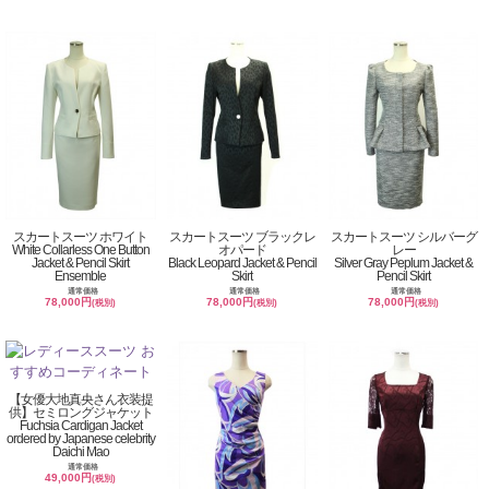
スカートスーツ ホワイト
スカートスーツ ブラックレ
スカートスーツ シルバーグ
White Collarless One Button
オパード
レー
Jacket & Pencil Skirt
Black Leopard Jacket & Pencil
Silver Gray Peplum Jacket &
Ensemble
Skirt
Pencil Skirt
通常価格
通常価格
通常価格
78,000円
78,000円
78,000円
(税別)
(税別)
(税別)
【女優大地真央さん衣装提
供】セミロングジャケット
Fuchsia Cardigan Jacket
ordered by Japanese celebrity
Daichi Mao
通常価格
49,000円
(税別)