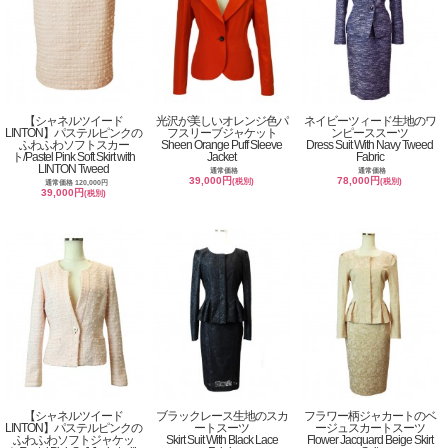
【シャネルツイード
光沢が美しいオレンジ色パ
ネイビーツィード生地のワ
LINTON】パステルピンクの
フスリーブジャケット
ンピーススーツ
ふわふわソフトスカー
Sheen Orange Puff Sleeve
Dress Suit With Navy Tweed
ト/Pastel Pink Soft Skirt with
Jacket
Fabric
LINTON Tweed
通常価格
通常価格
39,000円
78,000円
(税別)
(税別)
通常価格 120,000円
39,000円
(税別)
【シャネルツイード
ブラックレース生地のスカ
フラワー柄ジャカートのベ
LINTON】パステルピンクの
ートスーツ
ージュスカートスーツ
ふわふわソフトジャケッ
Skirt Suit With Black Lace
Flower Jacquard Beige Skirt