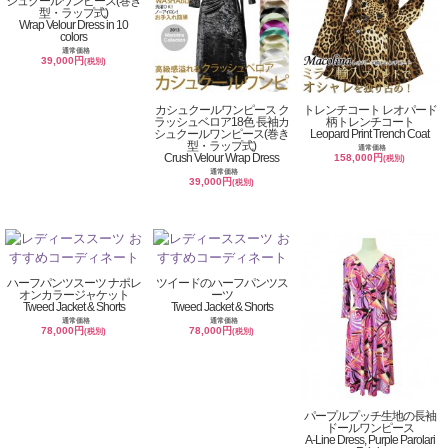
シュクールワンピース(巻き
型・ラップ式)
Wrap Velour Dress in 10
colors
通常価格
39,000円
(税別)
カシュクールワンピース ク
トレンチコート レオパード
ラッシュベロア18色 長袖カ
柄トレンチコート
シュクールワンピース(巻き
Leopard Print Trench Coat
型・ラップ式)
通常価格
Crush Velour Wrap Dress
158,000円
(税別)
通常価格
39,000円
(税別)
ハーフパンツスーツ ナポレ
ツイードのハーフパンツス
オンカラージャケット
ーツ
Tweed Jacket & Shorts
Tweed Jacket & Shorts
通常価格
通常価格
78,000円
78,000円
(税別)
(税別)
パープルプッチ生地の長袖
ドールワンピース
A-Line Dress, Purple Parolari